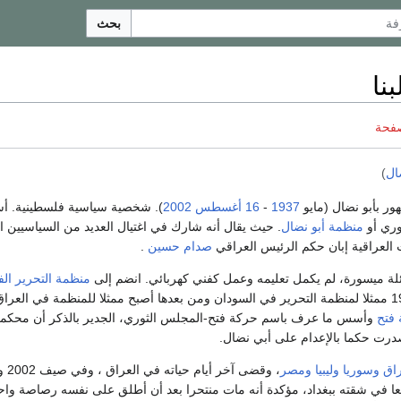
بحث
نا
صفحة
ال
)
ر بأبو نضال (مايو
1937
-
16 أغسطس
2002
). شخصية سياسية فلسطينية. 
وري أو
منظمة أبو نضال
. حيث يقال أنه شارك في اغتيال العديد من السياسيين ا
ت العراقية إبان حكم الرئيس العراقي
صدام حسين
.
لة ميسورة، لم يكمل تعليمه وعمل كفني كهربائي. انضم إلى
منظمة التحرير الف
عام 1968-1969 ممثلا لمنظمة التحرير في السودان ومن بعدها أصبح ممثلا للمنظمة في الع
فتح
وأسس ما عرف باسم حركة فتح-المجلس الثوري، الجدير بالذكر أن محكمة 
صدرت حكما بالإعدام على أبي نضال.
راق
وسوريا
وليبيا
ومصر
، وقض
يعا في شقته ببغداد، مؤكدة أنه مات منتحرا بعد أن أطلق على نفسه رصاصة وا