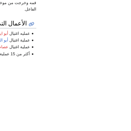
فمه وخرجت من موخرة 
الفاعل.
الأعمال التي
عمليه اغتيال
أبو اي
عملية اغتيال
أبو ا
عملية اغتيال
عصام
أكثر من 15 عملية في أوروبا ليس بينها عملية واحدة ضد أهداف إسرائيلية.