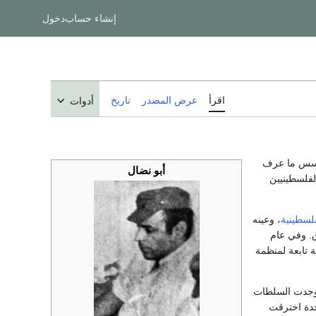
إنشاء حساب
دخول
اقرأ
عرض المصدر
تاريخ
أدوات
أسس ما عرف
أبو نضال
لفلسطينيين
لسطينية
، وعينه
راق. وفي عام
تابعة لمنظمة
ى آخر أيام حياته في العراق ، وفي صيف 2002 وجدت السلطات
حدة اخترقت