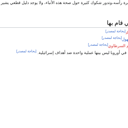
رأسه،وتدور شكوك كثيرة حول صحة هذه الأنباء، ولا يوجد دليل قطعي يشير إ
 قام بها
[بحاجة لمصدر]
اد
[بحاجة لمصدر]
لهول
[بحاجة لمصدر]
 السرطاوي
[بحاجة لمصدر]