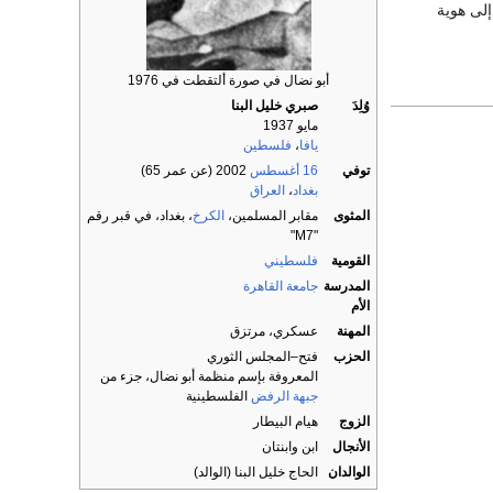
لى هوية
أبو نضال في صورة ألتقطت في 1976
وُلِدَ
صبري خليل البنا
مايو 1937
يافا
،
فلسطين
توفي
16 أغسطس
2002 (عن عمر 65)
بغداد
،
العراق
المثوى
مقابر المسلمين،
الكرخ
، بغداد، في قبر رقم
"M7"
القومية
فلسطيني
المدرسة
جامعة القاهرة
الأم
المهنة
عسكري، مرتزق
الحزب
فتح–المجلس الثوري
المعروفة بإسم منظمة أبو نضال، جزء من
جبهة الرفض
الفلسطينية
الزوج
هيام البيطار
الأنجال
ابن وابنتان
الوالدان
الحاج خليل البنا (الوالد)