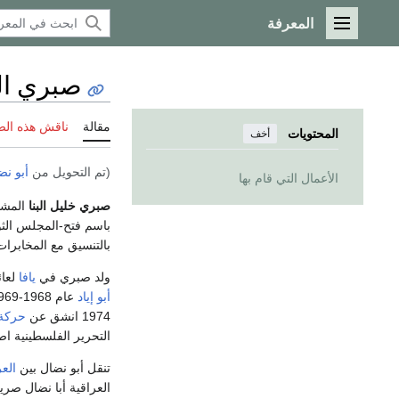
المعرفة
القائمة الرئيسية
صبري الب
مقالة
ناقش هذه ال
المحتويات
أخف
(تم التحويل من
أبو نض
الأعمال التي قام بها
صبري خليل البنا
المشهو
باسم فتح-المجلس الث
بالتنسيق مع المخابرا
ولد صبري في
يافا
لعائ
أبو إياد
1974 انشق عن
حركة 
التحرير الفلسطينية ا
تنقل أبو نضال بين
الع
العراقية أبا نضال صر