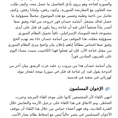
والصورة لغناجة وهو يروي بأدق التفاصيل ما حصل معه، وكيف طلب
منه التعاون مع المعارضة السورية، وكيف رفض، ولماذا رفض، وكيف
تعامل من ناحية وطنية وضمير مع هذه الموضوع، محملاً مسؤولية ما
حصل لخالد مشعل. أسامة حمدان فور خروجه من لقاء وفيق صفا
أصدر بياناً صحفياً أعلن فيه أن غناجة ربما يكون قد قتل على أيدي
مجموعة تابعة للموساد الإسرائيلي، نافياً تحميل النظام السوري
مسؤولية مقلته، هذا الموقف من أسامة حمدان جاء بعد تهديد الحج
وفيق صفا لحماس مطالباً إياهم بإعلان بيان واضح يبرئ النظام السوري
من مقتل غناجة الآن، فإن لم تفعلوا فهذا الكاسيت سيبث مساء اليوم
على تلفزيون الميادين فوراً.
بيان أسامة حمدان هذا من بيروت رد عليه عزت الرشق ببيان آخر من
الدوحة يقول فيه: إن غناجة قد قتل في سوريا نتيجة انفجار مولد
كهربائي في شقته في قدسية.
الإخوان المسلمون
انتهى اللقاء لأن المجتمعين كانوا على موعد للقاء المرشد وخيرت
الشاطر، وتم الاتفاق في هذا اللقاء على ترحيل الأزمة والتعايش خلال
الفترة القادمة، وقد فهم أعضاء حماس من خلال هذا اللقاء أن موقف
الأخوان المسلمين في مصر حالياً ليس مع إسقاط نظام بشار الأسد،