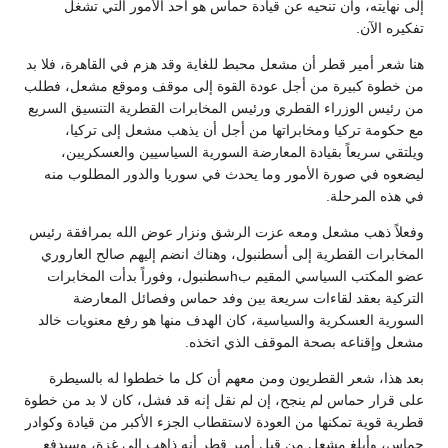
إلى نهايته، وأن تنحيه عن قيادة حماس هو أحد الأمور التي تشغل
تفكيره الآن.
هنا شعر أمير قطر أن مشعل محبط للغاية وقد هزم في القاهرة، فلا بد
من خطوة كبيرة من أجل عودة القوة إلى موقف وموقع مشعل، فطلب
من رئيس الوزراء القطري ورئيس المخابرات القطرية التنسيق السريع
مع حكومة تركيا ومخابراتها من أجل أن يذهب مشعل إلى تركيا،
ويلتقي سريعاً بقيادة المعارضة السورية السياسيين والعسكريين،
ليضعوه في صورة الأمور وما يحدث في سوريا والدور المطلوب منه
في هذه المرحلة.
وفعلاً ذهب مشعل ومعه عزت الرشق ونزار عوض الله بمرافقة رئيس
المخابرات القطرية إلى أسطنبول، وهناك انضم إليهم صالح العاروري
عضو المكتب السياسي المقيم بhسطنبول، وفوراً بدأت المخابرات
التركية بعقد لقاءات سريعة بين وفد حماس وفصائل المعارضة
السورية العسكرية والسياسية، كان الهدف منها هو رفع معنويات خالد
مشعل وإقناعه بصحة الموقف الذي اتخذه.
بعد هذا، شعر القطريون ومن معهم أن كل ما خططوا له بالسيطرة
على قرار حماس لم ينجح، إن لم نقل إنه قد فشل، كان لا بد من خطوة
قطرية قوية تمكنها من العودة لاستقطاب الجزء الأكبر من قيادة وكوادر
حماس، وأبلغ مشعل من قبل أمير قطر أنه ذاهب إلى غزة، وسيدفع