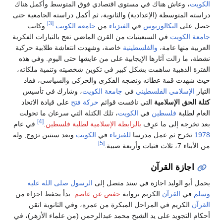
الكويت
، وعاش هناك في مستوى اقتصادي فوق المتوسط وأكمل هناك
دراسته المتوسطة (الإعدادية) والثانوية، ثم أكمل دراسته الجامعية حتى
[3]
حصل على
البكالوريوس
في
الفيزياء
من
جامعة الكويت
.
وكانت
جامعة الكويت
في السبعينيات من القرن الماضي تعج بالتيارات الفكرية
العربية منها عامة،
والفلسطينية
خاصة، وشهدت انتعاشة طلابية حركية
نشطة، ما زالت آثارها الإيجابية على من عايشها حتى اليوم. وفي هذه
الفترة الذهبية ساهمت بشكل كبير في تكوين شخصيته وتنمية ملكاته،
حيث شهدت قمة عطائه ونضجه الفكري والحركي والسياسي، فقاد
التيار
الإسلامي
الفلسطيني
في
جامعة الكويت
، وشارك في تأسيس
كتلة الحق الإسلامية
التي نافست قوائم
حركة فتح
على قيادة الاتحاد
العام لطلبة
فلسطين
في
الكويت
، تلك الكتلة التي سرعان ما تحولت
[4]
بعد تخرجه إلى ما عرِف
بالرابطة الإسلامية لطلبة فلسطين
.
في عام
1978
تخرج ثم عمل مدرسا
للفيزياء
في
الكويت
وبعد سنتين تزوج, وله
[5]
من الأبناء 7، ثلاث فتيات وأربعة صبية.
اجازة القرآن
يحمل أبو الوليد اجازة في سند متصل إلى
الرسول صلى الله عليه
وسلم
في
القرآن
الكريم برواية
حفص عن عاصم
. بدأ يحفظ اجزاء من
القرآن
الكريم في المراحل المبكرة من عمره، وفي الثانوية اتقن
أحكام التجويد على يد الشيخ محمد عبدالرحمن (من علماء الأزهر)، في