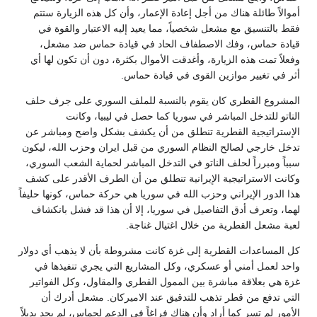
أموالاً طائلة هناك من أجل إعادة الإعمار، وأن كل هذه الزيارة ستتم
فقط بالتنسيق مع مشعل شخصياً، مما يعيد إليه الاعتبار والقوة في
قيادة حماس، وفك الاصطفاف الحاد في قيادة حماس ضد مشعل،
وفعلاً تمت هذه الزيارة، وأغدقت الأموال بكثرة، دون أن تكون لها أي
أثر في تغيير موازين القوى في قيادة حماس.
المشروع القطري كان يقوم بالنسبة للملف السوري على جرف حلف
الناتو للتدخل المباشر في سوريا كما حصل في ليبيا، وكانت
الإستراتيجية القطرية تنطلق من أن يكشف بشكل واضح ومباشر عن
تدخل خارجي لصالح النظام السوري من قبل ايران وحزب الله، ليكون
سبباً ومبرراً لحلف الناتو في التدخل المباشر لحماية الشعب السوري،
وكانت الاستراتيجية الإيرانية تنطلق من أن الطرف الأقدر على كشف
هذا الدور الإيراني وحزب الله في سوريا هي حركة حماس، كونها حليفاً
لهما، وتعرف أدق التفاصيل في سوريا، إلا أن هذا قد فشل بانكشاف
لعبة مشعل القطرية من خلال اغتيال غناجة.
كل المساعدات القطرية إلى غزة كانت مشروطة بأن لا يذهب أي دولار
واحد لعمل أمني أو عسكري، وكل المشاريع التي يجري تنفيذها في
غزة هي بعلاقة مباشرة بين الممول القطري والمقاول، وكل الفواتير
التي تدفع من قطر تذهب للتدقيق عند الاميركان. مشعل أدرك أن
الأمور لم تسر كما أراد وأن هناك فراغاً في الدعم لحماس، لم يجد بديلاً