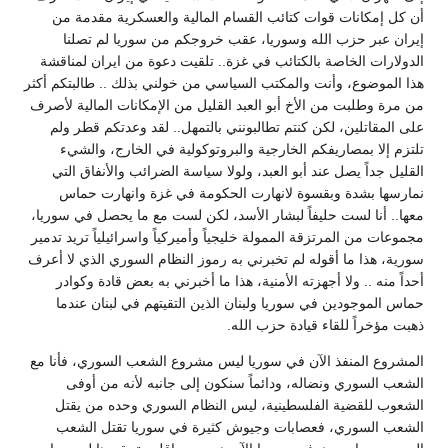
أن كل إمكانات قوات كتائب القسام المالية والعسكرية مقدمة من
إيران عبر حزب الله وسوريا، عقب خروجكم من سوريا لم تصلنا
الدولارات الخاصة بالكتائب في غزة.. تلقيت دعوة من ايران لمناقشة
هذا الموضوع، وأنت والمكتب السياسي من خولني بذلك .. طالبتكم أكثر
من مرة وطلبت من الأخ أبو العبد القليل من الإمكانات المالية لأصرف
على المقاتلين، لكن كنتم تطالبونني بالتمهل.. لقد وعدتكم قطر ولم
تلتزم إلا بمصاريفكم الخارجية والبروتوكولية في الخارج، والشيء
القليل جداً يصل عند أبو العبد، ولولا سياسة الضرائب والأنفاق التي
نمارسها بشدة وبقسوة لانهارت الحكومة في غزة وانهارت حماس
معها.. أنا لست حليفاً لبشار الأسد، لكن لست مع ما يحصل في سوريا،
مجموعات من المرتزقة الممولة خليجياً وأميركياً واسرائيلياً تريد تدمير
سورية، هذا ما أقوله لم تخبرني به رموز النظام السوري الذي لا أعرف
أحداً منه .. ولا أجهزته الأمنية، هذا ما أخبرني به بعض قادة وكوادر
حماس الموجودين في سوريا ولبنان الذين التقيتهم في لبنان عندما
ذهبت مؤخراً للقاء قيادة حزب الله.
المشروع المنفذ الآن في سوريا ليس مشروع الشعب السوري، فأنا مع
الشعب السوري ونضاله، ودائماً سنكون إلى جانبه لأنه من أوفى
الشعوب للقضية الفلسطينية، ليس النظام السوري وحده من يقتل
الشعب السوري، فعصابات وجيوش كثيرة في سوريا تقتل الشعب