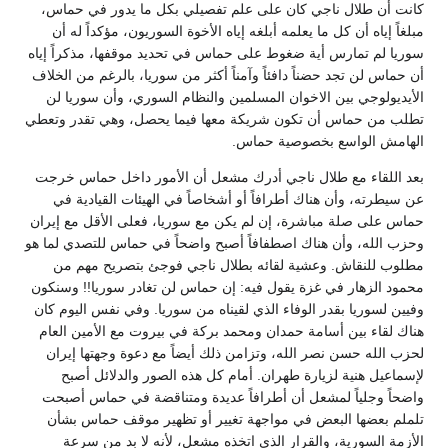
كانت أن طلال ناجي كان على علم تفصيلي بكل ما يدور في حماس،
مبلغاً إياه أن كل ما يعلمه أبلغه إياه الأخوة السوريون، مؤكداً له أن
سوريا لم تمارس أية ضغوط على حماس في تحديد موقفها، مذكراً إياه
أن حماس لن تجد حضناً دافئاً وآمناً أكثر من سوريا، بالرغم من الخلاف
الأيديولوجي بين الاخوان المسلمين والنظام السوري، وأن سوريا لن
تطلب من حماس أن تكون شريكة معها فيما يحصل، وهي تقدر وتعطي
الهامش الواسع بخصوصية حماس.
بعد اللقاء مع طلال ناجي أدرك مشعل أن الأمور داخل حماس خرجت
عن سيطرته، وأن هناك أطرافاً أو أشخاصاً في الهيئات القيادية في
حماس على صلة مباشرة، إن لم يكن مع سوريا، فعلى الأقل مع إيران
وحزب الله، وأن هناك اصطفافاً أصبح واضحاً في حماس للتصدي لما هو
مطلوب للنقاش. وعشية لقائه بطلال ناجي فوجئ بتصريح مهم من
محمود الزهار في غزة يقول فيه: إن حماس لن تغادر سوريا!! وسنكون
وفيين لسوريا بقدر الوفاء الذي لقيناه من سوريا. وفي نفس اليوم كان
هناك لقاء بين أسامة حمدان ومحمد بركة في بيروت مع الأمين العام
لحزب الله حسن نصر الله، وتزامن ذلك أيضاً مع دعوة وجهتها إيران
لإسماعيل هنية لزيارة طهران. أمام كل هذه الصور والدلائل أصبح
واضحاً وجلياً لمشعل أن أطرافاً عديدة ومتناقضة في حماس أصبحت
تلملم بعضها البعض في مواجهة تغيير أو تظهير موقف حماس بشأن
الأزمة السورية، والقرار الذي اتخذه مشعل، لأنه لا بد من سرعة