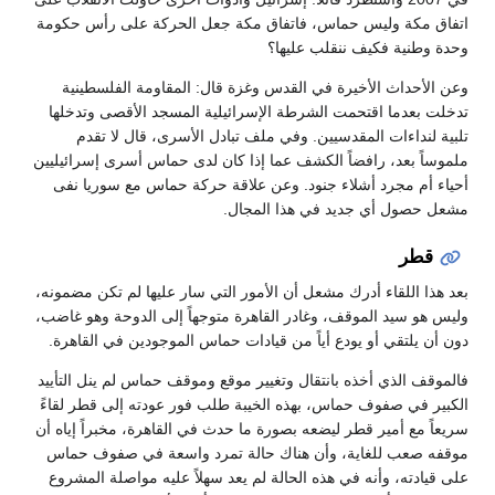
اتفاق مكة وليس حماس، فاتفاق مكة جعل الحركة على رأس حكومة
وحدة وطنية فكيف ننقلب عليها؟
وعن الأحداث الأخيرة في القدس وغزة قال: المقاومة الفلسطينية
تدخلت بعدما اقتحمت الشرطة الإسرائيلية المسجد الأقصى وتدخلها
تلبية لنداءات المقدسيين. وفي ملف تبادل الأسرى، قال لا تقدم
ملموساً بعد، رافضاً الكشف عما إذا كان لدى حماس أسرى إسرائيليين
أحياء أم مجرد أشلاء جنود. وعن علاقة حركة حماس مع سوريا نفى
مشعل حصول أي جديد في هذا المجال.
قطر
بعد هذا اللقاء أدرك مشعل أن الأمور التي سار عليها لم تكن مضمونه،
وليس هو سيد الموقف، وغادر القاهرة متوجهاً إلى الدوحة وهو غاضب،
دون أن يلتقي أو يودع أياً من قيادات حماس الموجودين في القاهرة.
فالموقف الذي أخذه بانتقال وتغيير موقع وموقف حماس لم ينل التأييد
الكبير في صفوف حماس، بهذه الخيبة طلب فور عودته إلى قطر لقاءً
سريعاً مع أمير قطر ليضعه بصورة ما حدث في القاهرة، مخبراً إياه أن
موقفه صعب للغاية، وأن هناك حالة تمرد واسعة في صفوف حماس
على قيادته، وأنه في هذه الحالة لم يعد سهلاً عليه مواصلة المشروع