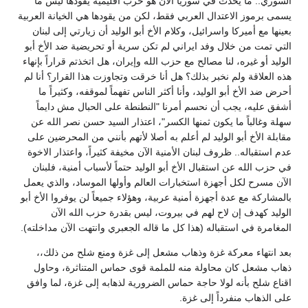
السوري.. ما يحدث في سوريا الآن هو حرب اقليمية يقودها ليس ما
يسمى برموز الاعتدال العربي فقط، لكن من يقودها هي الخيانة العربية
بعينها مع أميركا واسرائيل، وكلام الأخ أبو الوليد أن زيارتي إلى لبنان
التي تمت من خلال وفد ايراني لم تكن سرية أو تحريضية ضد الأخ أبو
الوليد أو غيره، لنا مصالح مع حزب الله وإيران، هل اتخذتم قراراً بإنهاء
هذه العلاقة ولم نخبر بذلك؟ هل أنا خرقت وتجاوزت هذا القرار؟ أنا لم
أحرض ضد الأخ أبو الوليد، وأنا أكثر الناس تفهماً لموقفه، وكثيراً ما
أشفق عليه، يجب أن نحسم أمرنا "النطنطة على الحبال مش دايماً
سهلة وغالباً ما يكون ثمنها الكسر"، اعتذار السيد حسن نصر الله عن
مقابلة الأخ أبو الوليد لم أعلم به أصلا لأتهم بأنني من المحرضين على
عدم استقباله.. ظروف لبنان الأمنية الآن مخيفة كثيراً، واعتذار الاخوة
في حزب الله عن استقبال الأخ أبو الوليد حتماً لأسباب أمنية، فلبنان
الآن مسرح لكل أجهزة استخبارات العالم وأولها الموساد، والذي يعمل
بالمشاركة مع عدة أجهزة أمنية عربية، وهؤلاء جميعاً لن يوفروا الأخ أبو
الوليد كهدف إن لاح لهم في بيروت، ليس بقدرة حزب الله الآن
المغامرة في استقباله (هذا كل ما قاله الجعبري وانتهت الآن مداخلته).
بعد انتهاء معركة غزة وذهاب مشعل إلى غزة ومنع شلح من ذلك،،
ذهاب مشعل كان محاولة منه للملمة قوى حماس المتناثرة، وحاول
اقناع شلح بأنه لولا حاجة حماس الضرورية لذهابه إلى غزة، لما وافق
على الذهاب منفرداً إلى غزة.