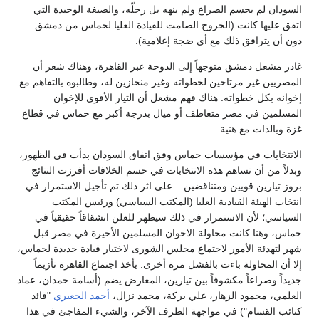
السودان لم يحسم الصراع ولم ينهه بل رحلّه، والصيغة الوحيدة التي
اتفق عليها كانت (الخروج الصامت للقيادة العليا لحماس من دمشق
دون أن يترافق ذلك مع أي ضجة إعلامية).
غادر مشعل دمشق متوجهاً إلى الدوحة عبر القاهرة، وهناك شعر أن
المصريين غير مرتاحين لخطواته وغير منحازين له، وطالبوه بالتفاهم مع
إخوانه بكل خطواته. هناك فهم مشعل أن التيار الأقوى للإخوان
المسلمين في مصر متعاطف أو ميال بدرجة أكبر مع حماس في قطاع
غزة وبالذات مع هنية.
الانتخابات في مؤسسات حماس وفق اتفاق السودان بدأت في الظهور،
وبدلاً من أن تساهم هذه الانتخابات في حسم الخلافات أفرزت النتائج
بروز تيارين قويين ومتناقضين .. على اثر ذلك تم تأجيل الاستمرار في
انتخاب الهيئة القيادية العليا (المكتب السياسي) ورئيس المكتب
السياسي؛ لأن الاستمرار في ذلك سيظهر للعلن انشقاقاً حقيقياً في
حماس، وهنا كانت محاولة الاخوان المسلمين الأخيرة في مصر قبل
شهر لتهدئة الأمور لاجتماع مجلس الشورى لاختيار قيادة جديدة لحماس،
إلا أن المحاولة باءت بالفشل مرة أخرى. يأخذ اجتماع القاهرة تأزيماً
جديداً وصراعاً مكشوفاً بين تيارين، المعارض يضم (أسامة حمدان، عماد
العلمي، محمود الزهار، علي بركة، محمد نزال،
أحمد الجعبري
"قائد
كتائب القسام") في مواجهة الطرف الآخر، والشيء المفاجئ في هذا