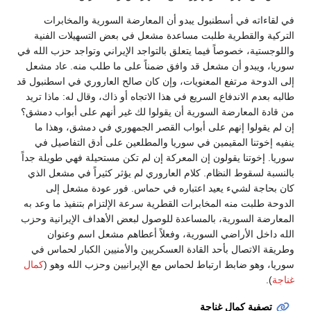
في لقاءاته في أسطنبول يبدو أن المعارضة السورية والمخابرات
التركية والقطرية طلبت مساعدة مشعل في بعض التسهيلات الفنية
واللوجستية، خصوصاً فيما يتعلق بالتواجد الإيراني وتواجد حزب الله في
سوريا، ويبدو أن مشعل قد وافق ضمناً على ما طلب منه. عاد مشعل
إلى الدوحة مرتفع المعنويات، وإن كان صالح العاروري في اسطنبول قد
طالبه بعدم الاندفاع السريع في هذا الاتجاه أو ذاك، وقال له: ماذا تريد
من قادة المعارضة السورية أن يقولوا لك غير أنهم على أبواب دمشق؟
إن لم يقولوا إنهم على أبواب القصر الجمهوري في دمشق، وهذا ما
ينفيه إخوتنا المقيمين في سوريا والمطلعين على أدق التفاصيل في
سوريا. إخوتنا يقولون إن المعركة إن لم تكن مستحيلة فهي طويلة جداً
بالنسبة لسقوط النظام. كلام العاروري لم يؤثر كثيراً في مشعل الذي
كان بحاجة لشيء يعيد اعتباره في حماس. فور عودة مشعل إلى
الدوحة طلبت منه المخابرات القطرية سرعة الإلتزام بتنفيذ ما وعد به
المعارضة السورية، بالمساعدة للوصول لبعض الأهداف الإيرانية وحزب
الله داخل الأراضي السورية، وفعلاً أعطاهم مشعل اسم وعنوان
وطريقة الاتصال بأحد القادة العسكريين والأمنيين الكبار لحماس في
سوريا، وهو ضابط ارتباط لحماس مع الإيرانيين وحزب الله وهو (
كمال
غناجة
).
تصفية كمال غناجة