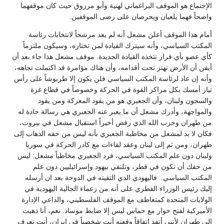
الإجتماع هو الموقف البراغماتي لهنية وأبو مرزوق حيث كان موقفهما
واضحاً فهما يلعبان ويحرصان على رضى الموقفين.
أمام هذا الموقف أعلن مشعل أنه لم يعد مرشحاً لانتخابات رئاسة
المكتب السياسي، وأنه سيترك القيادة لمن تختاره، وسيكون ملتزماً
كأي عضو بأي قرار تتخذه القيادة الجديدة. موقف مشعل هذا جاء بعد أن
أيقن أن الأرض تهتز تحت أقدامه، وأن هناك مؤامرة قد اكتملت تجاهه،
وأنه إن عاد لرئاسة المكتب السياسي فلن يكون إلا طربوشاً على رأس
تيار أمسك بكل مراكز القوة في الحركة وخصوصاً في قطاع غزة
والسجون ولبنان، وأن الجعبري هو من يقود المعركة ومن يقود
والمواجهة، وأدرك مشعل أن ما يعبر عنه الجعبري هي رسالة حادة له
من طهران وحزب الله الذي رفض أخيراً استقبال مشعل في بيروت،
فكان لا بد لمشعل من مخاطبة الجعبري بأنه ليس من حقه الذهاب إلى
طهران، ومن ثم إلى لبنان وعقد لقاءات مع كادر الحركة في سوريا
ولبنان دون علم المكتب السياسي، فرد الجعبري مخاطباً مشعل: ليس
من حقك أن تكون في قطر، وتلتقي بيهود وإسرائيليين دون علم
المكتب السياسي.. فاليهودي الذي التقيته في الدوحة بعد ان أرسله
إليك رئيس الوزراء القطري على أنه من زعماء الجالية اليهودية في
الولايات المتحدة كمتعاطف مع الموقف الفلسطيني، والداعي الإدارة
الأميركية لفتح حوار مع حماس ليس إلا ضابط موساد. نعم، أنا ذهبت
إلى طهران لأنني أنفذ اتفاقاً وقعته أنت شخصياً في إيران، أنت تعرف