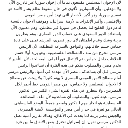
لأن الإخوان المسلمين مقتنعون تماماً أن إخوان سوريا غير قادرين الآن
ولا مؤهلين، وأن السيناريو الأقوى في حال سقوط نظام بشار الأسد هو
تقسيم سوريا، وهو أكبر الأخطار التي تهدد أمن مصر القومي
والإقليمي، وأكبر الإنفراجات لأزمة اسرائيل، وموقف الاخوان بالنسبة
لدعم دول الخليج لما يحصل في سوريا غير مطمئن، وهم معنيون الآن
باستعادة الدور السعودي على حساب الدور القطري، وهم ينظرون
بريبة وشك وعدم اطمئنان لأي دور قطري، المرشد تمنى على قادة
حماس حسم خلافاتهم، والتوافق بالسرعة المطلقة، لأن الرئيس
مرسي محرج من ملف المصالحة الفلسطينية، وهو يريد أولا حسم
الخلافات داخل حماس، ثم الإنتقال فوراً لملف المصالحة، لأن التأخير لا
يخدم مصر، والمطلوب منكم في هذه الفترة أن تساعدوا الرئيس
مرسي قبل أن يساعدكم.. مصر الآن مهددة في أمنها، والرئيس مرسي
أمام مصالح الأمن القومي المصري لا يهتم كثيرا،ً ولا يبحث عن مصالح
لا الاخوان المسلمين ولا حماس، أمن مصر القومي خط أحمر لكل
المصريين، ولا تنتظروا في هذه الفترة الشيء الكثير من الدكتور
مرسي، عبئه ثقيل، والمطلوب أن تساعدوه لأن ملف المصالحة
الفلسطينية هو انجاز مهم للدكتور ولمصر جميعاً، الوضع الفلسطيني
الحالي هو ثغرة في جدار أمن مصر والمؤسسة الأمنية المصرية،
والجيش ينظر بريبة لما يحدث في الأنفاق، وهناك تقارير أمنية تصل
للدكتور مرسي تقول: إن إسرائيل تخترق بعض الأنفاق ما بين غزة
ومصر، الدكتور مرسي لن يضحي ولن يهمل أمن مصر.