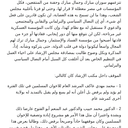
تتزعمهم سوزان مبارك وجمال مبارك وحفنة من المنتفعين، فكل
المؤسسات في مصر معطلة لا قرار لها، وحتى لو فزنا بأغلبية مجلس
الشعب، وهذا ما لن تسمح به هذه العصابة، لن نكون قادرين على فعل
أي شيء، أي إن النضال السياسي والبرلماني والنقابي والمجتمعي
والدعوي لا مستقبل له مع نظام كهذا، وإن كانت المؤسسة العسكرية
غير مرتاحة، لكن لن نتوقع منها أي دور إيجابي، فقادتها أو جزء من
قادتها أصبحوا من مؤسسة الفساد والإستثمار، وجمال مبارك ترك لهم
المجال واسعاً ليكونوا دولة في قلب الدولة، حتى يتركوه وشأنه. إذاً،
المذكرة وبكل وضوح طالبت بمصادقة مجلس الإرشاد على احياء العمل
في التنظيم الخاص بعد أن أغلقت كل السبل أمام النضال السياسي
والبرلماني.
الموقف داخل مكتب الإرشاد كان كالتالي:
1 - محمد مهدي عاكف المرشد العام للاخوان المسلمين في تلك الفترة
لم يؤيد ولم يرفض بل أعلن أنه لم يسع ولم يقبل بالتمديد له بولاية
أخرى كمرشد عام.
2 - الدكتور محمد حبيب والدكتور عبد المنعم أبو الفتوح عارضا ذلك
وبشدة واعتبرا أن مثل هذا الأمر هو مشروع إبادة وتصفية للإخوان
المسلمين وكان موقفهما حاداً وصريحاً برفض ذلك، وطالبا بعرض هذا
الموضوع على مجلس الشورى والهيئات الأخرى، وهذا ما رفضه خيرت