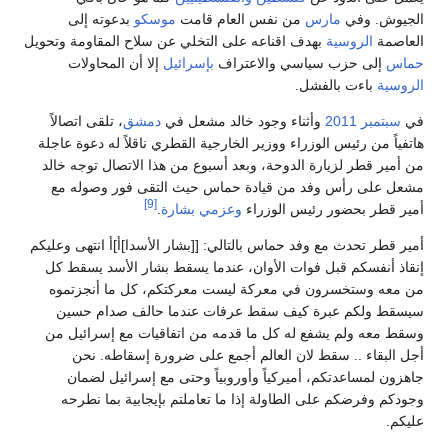
الجيوش. وفي
مارس
من نفس العام قامت
موسكو
بدعوته إلى
العاصمة
الروسية
بهدف اقناعه على التخلي عن سلاح المقاومة وتحويل
حماس
إلى حزب سياسي والاعتراف
بإسرائيل
إلا أن المحاولات
الروسية
باءت بالفشل.
في
سبتمبر
2011
وأثناء وجود خالد مشعل في
دمشق
، تلقى اتصالاً
هاتفياً من رئيس الوزراء ووزير الخارجية القطري ناقلاً له دعوة عاجلة
من أمير قطر لزيارة الدوحة، وبعد أسبوع من هذا الاتصال توجه خالد
مشعل على رأس وفد من قيادة حماس حيث التقى فور وصوله مع
[9]
أمير قطر بحضور رئيس الوزراء
وعزمي بشارة
.
أمير قطر تحدث مع وفد حماس بالتالي: [[بشار الأسدا]أ]أ انتهى وعليكم
إنقاذ أنفسكم قبل فوات الأوان، عندما يسقط بشار الأسد يسقط كل
من معه وستخسرون في معركة ليست معركتكم، كل ما أنجزتموه
سيسقط ولكم عبرة كيف سقط عرفات عندما حالف صدام حسين
وسقط معه ولم يشفع له كل ما قدمه من اتفاقيات مع إسرائيل من
أجل البقاء .. سقط لان العالم أجمع على ضرورة إسقاطه. نحن
جاهزون لمساعدتكم، أميركياً وأوروبياً وحتى مع إسرائيل لضمان
وجودكم وفرضكم على الطاولة إذا ما تعاملتم بإيجابية بما نطرحه
عليكم.