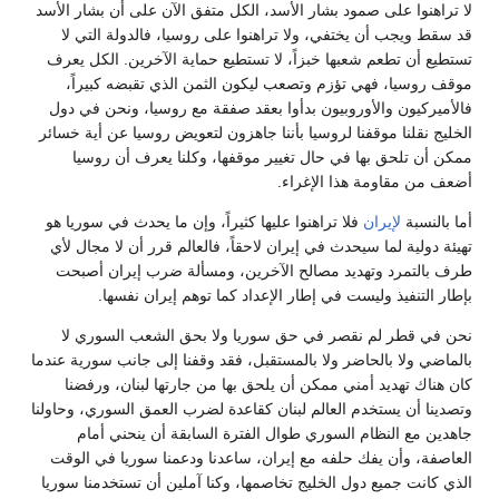
لا تراهنوا على صمود بشار الأسد، الكل متفق الآن على أن بشار الأسد
قد سقط ويجب أن يختفي، ولا تراهنوا على روسيا، فالدولة التي لا
تستطيع أن تطعم شعبها خبزاً، لا تستطيع حماية الآخرين. الكل يعرف
موقف روسيا، فهي تؤزم وتصعب ليكون الثمن الذي تقبضه كبيراً،
فالأميركيون والأوروبيون بدأوا بعقد صفقة مع روسيا، ونحن في دول
الخليج نقلنا موقفنا لروسيا بأننا جاهزون لتعويض روسيا عن أية خسائر
ممكن أن تلحق بها في حال تغيير موقفها، وكلنا يعرف أن روسيا
أضعف من مقاومة هذا الإغراء.
أما بالنسبة
لإيران
فلا تراهنوا عليها كثيراً، وإن ما يحدث في سوريا هو
تهيئة دولية لما سيحدث في إيران لاحقاً، فالعالم قرر أن لا مجال لأي
طرف بالتمرد وتهديد مصالح الآخرين، ومسألة ضرب إيران أصبحت
بإطار التنفيذ وليست في إطار الإعداد كما توهم إيران نفسها.
نحن في قطر لم نقصر في حق سوريا ولا بحق الشعب السوري لا
بالماضي ولا بالحاضر ولا بالمستقبل، فقد وقفنا إلى جانب سورية عندما
كان هناك تهديد أمني ممكن أن يلحق بها من جارتها لبنان، ورفضنا
وتصدينا أن يستخدم العالم لبنان كقاعدة لضرب العمق السوري، وحاولنا
جاهدين مع النظام السوري طوال الفترة السابقة أن ينحني أمام
العاصفة، وأن يفك حلفه مع إيران، ساعدنا ودعمنا سوريا في الوقت
الذي كانت جميع دول الخليج تخاصمها، وكنا آملين أن تستخدمنا سوريا