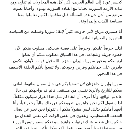
كجسر عودة إلى العالم العربي، لكن كل هذه المحاولات لم تفلح، ومع
بداية الأزمة السورية تحدثنا مع القيادة السورية بهدوء، وأحياناً بصوت
مرتفع من أجل حل هذه المسألة قبل تفاقمها، لكنهم تعاملوا معنا
بسياسة الكذب والمراوغة.
أنا ضميري مرتاح لأني حاولت كثيراً لإنقاذ سوريا وفشلت من السياسة
المتهورة والصبيانية لقادتها.
لذلك حرصاً عليكم، وحرصاً على قضية شعبكم، مطلوب منكم الآن
خطوة جريئة وشجاعة، في هذا السياق مطلوب منكم أن تفكوا
ارتباطكم بمحور سوريا - إيران - حزب الله قبل فوات الأوان، لنكون
قادرين على حمايتكم وفرض وجودكم، ولا تنسوا بأنكم الحلقة الأضعف
في هذا المحور.
سوريا وإيران جاهزتان لأن تضحيا بكم في حال ضمان بقائهما، لقائي
معكم للتاريخ ولأبرئ نفسي من مستقبل قاتم قد يواجهكم في حال
عاندتم الواقع، وأنا أعرف أن اتخاذكم مثل هذا القرار سيكون مكلفاً،
لذلك نقول لكم نحن جاهزون لتعويضكم عن ذلك مالياً وجغرافياً، وأنا
أتعهد أمامكم بذلك. ليس مقبولاً منكم أن تقولوا نحن نعبر عن نضال
الشعب الفلسطيني، وتقفون في نفس الوقت في نفس الخندق مع
حاكم يقتل شعبه. هناك ترتيبات جاهزة سيضعكم سمو رئيس الوزراء
في صورتها تفصيلياً فيما بعد، لنقول لكم وبكل تأكيد إنه بالقدر الذي