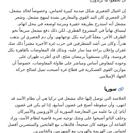
أن تحققوا ما تريدون).
إن اغتيال الجعبري شكل صدمة كبيرة لحماس، وخصوصاً لخالد مشعل،
لأن الجعبري كان المد القوي والمعارض بشدة لمنهج مشعل، وشعر
مشعل أنه استدرج بطريقة حقيرة ومرتبة لوضعه في محل اتهام،
لينساق نهائياً في المشروع القطري، لكن ذلك دفع مشعل سريعاً نحو
الطرف الآخر، معلناً التزامه بكل توجهاتهم، وأن دم الجعبري لن يذهب
هدراً، وكان من أشد المتطرفين في حرب غزة الأخيرة معتبراً ذلك صك
غفران وإعلان براءة مما سار عليه، وبذلك قاد المفاوضات بالقاهرة بكل
فروسية، وكان مستقوياً برمضان شلح، الذي أصّرت طهران على
وجوده كمفاوض أساس ومباشر على طاولة المفاوضات، خصوصاً أن
موازين القوى العسكرية في قطاع غزة أصبحت تميل لصالح حركة
الجهاد الإسلامي.
سوريا
الخلاصة التي توصل إليها خالد مشعل في تركيا هي أن نظام الأسد قد
انتهى، وأن سقوطه أصبح في غضون أسابيع، إذا لم يكن في غضون
أيام؛ إن ما علمه من المعارضة السورية أن الأوروبيين والأميركان
وحلف الناتو أصبحوا على وشك توجيه ضربة قاضية لنظام الأسد، وزاد
القناعة أن موقفه كان صحيحاً، فالذهاب مع الفاتحين والمنتصرين أفضل
لحماس من الهزيمة والهروب مع المنهزمين والخاسرين.