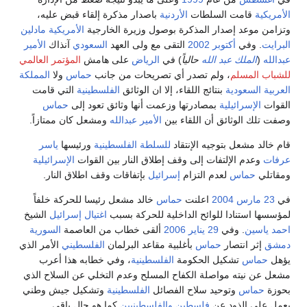
الأمريكية
قامت السلطات
الأردنية
باصدار مذكرة إلقاء قبض عليه،
وتزامن موعد إصدار المذكرة بوصول وزيرة الخارجية
الأمريكية
مادلين
البرايت
. وفي
أكتوبر
2002
التقى مع ولى العهد
السعودي
آنذاك
الأمير
عبدالله
(
الملك عبد الله
حالياً
) في
الرياض
على هامش
المؤتمر العالمي
للشباب المسلم
، ولم تصدر أي تصريحات من جانب
حماس
ولا
المملكة
العربية السعودية
بنتائج اللقاء، إلا ان الوثائق
الفلسطينية
التي قامت
القوات
الإسرائيلية
بمصادرتها وزعمت أنها وثائق تعود إلى
حماس
وصفت تلك الوثائق أن اللقاء بين
الأمير عبدالله
ومشعل كان ممتازاً.
قام خالد مشعل بتوجيه الإنتقاد
للسلطة الفلسطينية
ورئيسها
ياسر
عرفات
وعدم الإلتفات إلى وقف إطلاق النار بين القوات
الإسرائيلية
ومقاتلي
حماس
لعدم التزام
إسرائيل
بإتفاقات وقف اطلاق النار.
في
23 مارس
2004
اعلنت
حماس
خالد مشعل رئيسا للحركة خلفاً
لمؤسسها استنادا للوائح الداخلية للحركة بسبب
اغتيال
إسرائيل
الشيخ
احمد ياسين
. وفي
29 يناير
2006
ألقى خطاب من العاصمة
السورية
دمشق
إثر انتصار
حماس
بأغلبية مقاعد البرلمان
الفلسطيني
الأمر الذي
يؤهل
حماس
تشكيل الحكومة
الفلسطينية
، وفي خطابه هذا أعرب
مشعل عن نيته مواصلة الكفاح المسلح وعدم التخلي عن السلاح الذي
بحوزة
حماس
وتوحيد سلاح الفصائل
الفلسطينية
وتشكيل جيش وطني
يعمل على الذود عن
فلسطين
والفلسطينيين
كما هو حال باقي