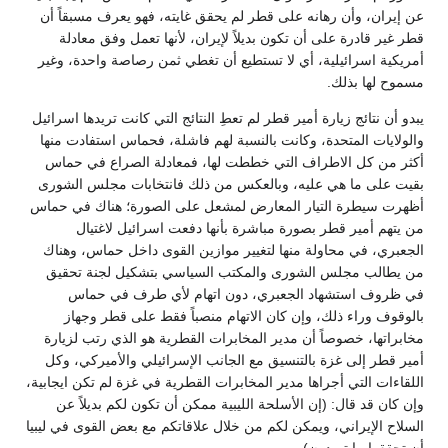
عن إيران، وأن رهانه على قطر لم يحقق غايته، فهو يعرف مسبقاً أن
قطر غير قادرة على أن تكون بديلاً لإيران، لأنها تعمل وفق معادلة
أمريكية اسرائيلية، أي لا تستطيع أن تغطي ثمن رصاصة واحدة، وغير
مسموح لها بذلك.
يبدو أن نتائج زيارة أمير قطر لم تعطِ النتائج التي كانت تريدها اسرائيل
والولايات المتحدة، وكانت بالنسبة لهم فاشلة، فحماس استفادت منها
أكثر من كل الاطراف التي خططت لها، فمعادلة الصراع في حماس
بقيت على ما هي عليه، وبالعكس من ذلك فانتخابات مجلس الشورى
أظهرت سيطرة التيار المعارض لمشعل على الصورة؛ هناك في حماس
من يتهم أمير قطر بصورة مباشرة بأنها دفعت اسرائيل لاغتيال
الجعبري، في محاولة منها لتغيير موازين القوى داخل حماس، وهناك
من يطالب مجلس الشورى والمكتب السياسي بتشكيل لجنة تحقيق
في ظروف استشهاد الجعبري، دون اتهام لأي طرف في حماس
بالوقوف وراء ذلك، وإن كان الاتهام منصباً فقط على قطر وجهاز
مخابراتها، خصوصاً أن مدير المخابرات القطرية هو الذي رتب لزيارة
أمير قطر إلى غزة بالتنسيق مع الجانب الإسرائيلي والأميركي، وكل
اللقاءات التي أجراها مدير المخابرات القطرية في غزة لم تكن ايجابية،
وإن كان قد قال: (إن الأسلحة الليبية ممكن أن تكون لكم بديلاً عن
السلاح الإيراني، ويمكن لكم من خلال علاقاتكم مع بعض القوى في ليبيا