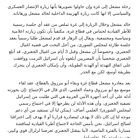
رحلة مشعل إلى غزة وإن حاولوا تصويرها بأنها زيارة الإنتصار العسكري
والسياسي إلا انها كانت زيارة الهزيمة الداخلية لخالد مشعل ورهاناته.
خالد مشعل وخلال الزيارة إلى غزة تملص من عقد أي جلسة رسمية
للأطر القيادية لحماس في قطاع غزة، مكتفياً بأن تكون زيارته اعلامية
وسياسية ومجتمعية، ويقال إن الزهار قد قدم لمشعل طلبا رسمياً بعقد
جلسة طارئة لمجلس الشورى، من أجل البحث في قضية اغتيال
الجعبري، وخصوصاً أن مشعل وقبل 3 أيام من اغتيال الجعبري، قد أبلغ
الجعبري شخصياً بأن المصريين أبلغوه بأن اسرائيل التزمت ووافقت
على اتفاق التهدئة أو الهدنة الطويلة، وأن بإمكان الجعبري أن يتحرك
بطريقة أوسع، لكن مع الحذر.
بعد مغادرة مشعل قطاع غزة وبقاء أبو مرزوق بالقطاع، عقد لقاء
موسع مع أبو مرزوق وعماد العلمي، الذي قال في الإجتماع: (إن بحوزته
أدلة على أن أحد أجهزة الأمن العربية هي التي طلبت من إسرائيل
تصفية الجعبري، وأن هذه الأدلة لن يطرحها إلا في اجتماع رسمي
لمجلس الشورى)؛ العلمي أضاف: (يمكن لنا أن نستفيد من أي دعم
موجه لنا إن كان ذلك لا يهدف لمصادرة قرارنا أو لا يهدف إلى اختراقنا
لصالح اسرائيل، نحن بأمس الحاجة لاجتماع أطرنا القيادية لمناقشة
مسارنا بالفترة الماضية، لأننا بمقتل الجعبري تعرضنا لزلزال قوي وكبير،
يجب دراسته بكل تفاصيله).