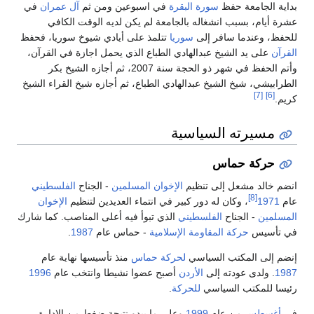
بداية الجامعة حفظ
سورة البقرة
في اسبوعين ومن ثم
آل عمران
في
عشرة أيام، بسبب انشغاله بالجامعة لم يكن لديه الوقت الكافي
للحفظ، وعندما سافر إلى
سوريا
تتلمذ على أيادي شيوخ سوريا، فحفظ
القرآن
على يد الشيخ عبدالهادي الطباع الذي يحمل اجازة في القرآن،
وأتم الحفظ في شهر ذو الحجة سنة 2007، ثم أجازه الشيخ بكر
الطرابيشي، شيخ الشيخ عبدالهادي الطباع، ثم أجازه شيخ القراء الشيخ
[7]
[6]
كريم.
مسيرته السياسية
حركة حماس
انضم خالد مشعل إلى تنظيم
الإخوان المسلمين
- الجناح
الفلسطيني
[8]
عام
1971
، وكان له دور كبير في انتماء العديدين لتنظيم
الإخوان
المسلمين
- الجناح
الفلسطيني
الذي تبوأ فيه أعلى المناصب. كما شارك
في تأسيس
حركة المقاومة الإسلامية
- حماس عام
1987
.
إنضم إلى المكتب السياسي
لحركة حماس
منذ تأسيسها نهاية عام
1987
. ولدى عودته إلى
الأردن
أصبح عضوا نشيطا وانتخب عام
1996
رئيسا للمكتب السياسي
للحركة
.
في
أغسطس
من عام
1999
وعلى ما يبدو نتيجة ضغط من الإدارة