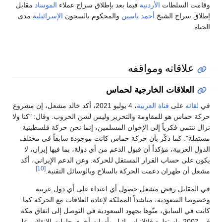
وقامت السلطات
الأردنية
فيما بعد بإطلاق سراح عملاء
الموساد
مقابل
إطلاق سراح الشيخ
أحمد ياسين
والمحكوم بالسجون
الإسرائيلية
مدى
الحياة.
علاقاته ومواقفه
العلاقات الخارجية لحماس
في
لقائه
على
قناة العربية
، 4 يوليو 2021، أكد خالد مشعل، إن مشروع
حركة حماس هو للمقاومة والتحرير وليس لشن الحروب. وقال: "كنا ولا
نزال ننتمي فكرياً إلى الإخوان المسلمين، إنما نحن حركة فلسطينية
مستقلة". كما ذكّر بأن حركة حماس كانت موجودة سابقاً في مختلف
الدول العربية، مؤكداً أن قبول الدعم من أي دولة، بما فيها إيران، لا
يكون على حساب القرار المستقل للحركة. وعن الدعم الإيراني، أكد
[10]
مشعل أن طهران دعمت الحركة بالسلاح وبالوسائل التقنية.
في المقابل رفض مشعل حصول أي اعتداء على أي دول عربية
وخصوصا السعودية، مناشداً المملكة لإعادة العلاقات مع الحركة كما
كانت في السابق، منّوها بجهود السعودية في التوصل إلى اتفاق مكة
في 2007 واستطرد قائلا: إسرائيل وأدوات أخرى حاولت الانقلاب على