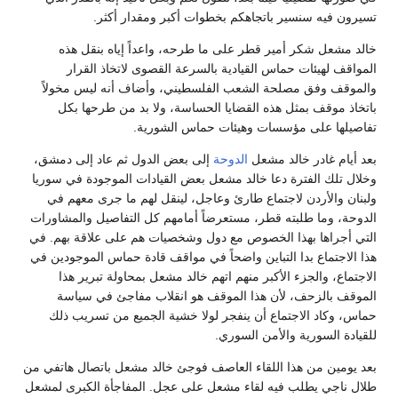
تسيرون فيه سنسير باتجاهكم بخطوات أكبر ومقدار أكثر.
خالد مشعل شكر أمير قطر على ما طرحه، واعداً إياه بنقل هذه
المواقف لهيئات حماس القيادية بالسرعة القصوى لاتخاذ القرار
والموقف وفق مصلحة الشعب الفلسطيني، وأضاف أنه ليس مخولاً
باتخاذ موقف بمثل هذه القضايا الحساسة، ولا بد من طرحها بكل
تفاصيلها على مؤسسات وهيئات حماس الشورية.
بعد أيام غادر خالد مشعل
الدوحة
إلى بعض الدول ثم عاد إلى دمشق،
وخلال تلك الفترة دعا خالد مشعل بعض القيادات الموجودة في سوريا
ولبنان والأردن لاجتماع طارئ وعاجل، لينقل لهم ما جرى معهم في
الدوحة، وما طلبته قطر، مستعرضاً أمامهم كل التفاصيل والمشاورات
التي أجراها بهذا الخصوص مع دول وشخصيات هم على علاقة بهم. في
هذا الاجتماع بدا التباين واضحاً في مواقف قادة حماس الموجودين في
الاجتماع، والجزء الأكبر منهم اتهم خالد مشعل بمحاولة تبرير هذا
الموقف بالزحف، لأن هذا الموقف هو انقلاب مفاجئ في سياسة
حماس، وكاد الاجتماع أن ينفجر لولا خشية الجميع من تسريب ذلك
للقيادة السورية والأمن السوري.
بعد يومين من هذا اللقاء العاصف فوجئ خالد مشعل باتصال هاتفي من
طلال ناجي يطلب فيه لقاء مشعل على عجل. المفاجأة الكبرى لمشعل