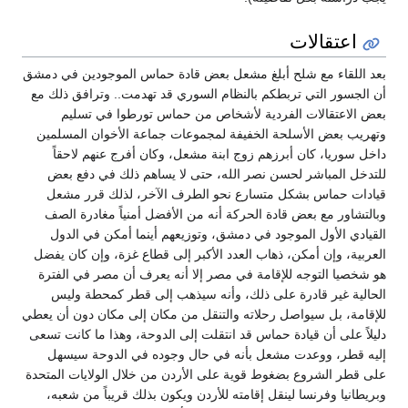
اعتقالات
بعد اللقاء مع شلح أبلغ مشعل بعض قادة حماس الموجودين في دمشق
أن الجسور التي تربطكم بالنظام السوري قد تهدمت.. وترافق ذلك مع
بعض الاعتقالات الفردية لأشخاص من حماس تورطوا في تسليم
وتهريب بعض الأسلحة الخفيفة لمجموعات جماعة الأخوان المسلمين
داخل سوريا، كان أبرزهم زوج ابنة مشعل، وكان أفرج عنهم لاحقاً
للتدخل المباشر لحسن نصر الله، حتى لا يساهم ذلك في دفع بعض
قيادات حماس بشكل متسارع نحو الطرف الآخر، لذلك قرر مشعل
وبالتشاور مع بعض قادة الحركة أنه من الأفضل أمنياً مغادرة الصف
القيادي الأول الموجود في دمشق، وتوزيعهم أينما أمكن في الدول
العربية، وإن أمكن، ذهاب العدد الأكبر إلى قطاع غزة، وإن كان يفضل
هو شخصيا التوجه للإقامة في مصر إلا أنه يعرف أن مصر في الفترة
الحالية غير قادرة على ذلك، وأنه سيذهب إلى قطر كمحطة وليس
للإقامة، بل سيواصل رحلاته والتنقل من مكان إلى مكان دون أن يعطي
دليلاً على أن قيادة حماس قد انتقلت إلى الدوحة، وهذا ما كانت تسعى
إليه قطر، ووعدت مشعل بأنه في حال وجوده في الدوحة سيسهل
على قطر الشروع بضغوط قوية على الأردن من خلال الولايات المتحدة
وبريطانيا وفرنسا لينقل إقامته للأردن ويكون بذلك قريباً من شعبه،