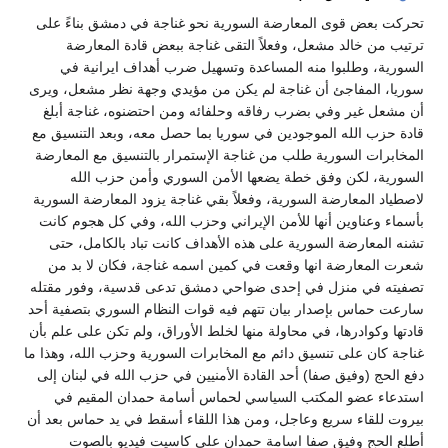
تحركت بعض قوى المعارضة السورية نحو غناجة في دمشق بناءً على
ترتيب من خالد مشعل، وفعلاً التقى غناجة ببعض قادة المعارضة
السورية، وطلبوا منه المساعدة وتسهيل ضرب أهداف ايرانية في
سوريا، المفاجئ أن غناجة لم يكن من مؤيدي وجهة نظر مشعل، ويرى
أن مشعل غير وفي بضرب رفاقه وحلفائه ومن احتضنوه، غناجة أبلغ
قادة حزب الله الموجودين في سوريا بما حصل معه، وبعد التنسيق مع
المخابرات السورية طلب من غناجة الإستمرار بالتنسيق مع المعارضة
السورية، لكن وفق خطة يضعها الأمن السوري وأمن حزب الله
لاصطياد المعارضة السورية، وفعلاً بقي غناجة يزود المعارضة السورية
بأسماء وعناوين أنها للأمن الإيراني وحزب الله، وفي كل هجوم كانت
تشنه المعارضة السورية على هذه الأهداف كانت تباد بالكامل، حتى
شعرت المعارضة انها وقعت في كمين اسمه غناجة، فكان لا بد من
تصفيته في منزل في إحدى ضواحي دمشق تدعى قدسية، وفور مقتله
سارعت حماس بإصدار بيان تتهم فيه قوات النظام السوري بتصفية أحد
قادتها وكوادرها، في محاولة منها لخلط الأوراق، ولم تكن على علم بأن
غناجة كان على تنسيق دائم مع المخابرات السورية وحزب الله، وهذا ما
دفع الحج (وفيق صفا) أحد القادة الأمنيين في حزب الله في لبنان إلى
استدعاء عضو المكتب السياسي لحماس أسامة حمدان المقيم في
بيروت للقاء سريع وعاجل، ومن هذا اللقاء أسقط في يد حماس بعد أن
أطلع الحج وفيق صفا اسامة حمدان على كاسيت فيديو بالصوت