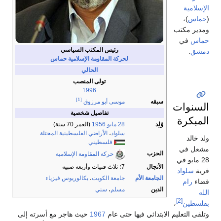
الإسلامية
(
حماس
)،
ومدير مكتب
حماس
في
رئيس المكتب السياسي
دمشق
.
لحركة المقاومة الإسلامية
حماس
الحالي
تولى المنصب
1996
[1]
سبقه
موسى أبو مرزوق
السنوات
تفاصيل شخصية
المبكرة
وُلِد
28 مايو
1956
(العمر 70 سنة)
سلواد‎
،
الأراضي الفلسطينية المحتلة
ولد خالد
فلسطيني
مشعل في
الحزب
حركة المقاومة الإسلامية
28 مايو في
الأنجال
7؛ ثلاث فتيات وأربعة صبية
قرية
سلواد
الجامعة الأم
جامعة الكويت
،
بكالوريوس فيزياء
قضاء
رام
الدين
مسلم
،
سني
الله
[2]
بفلسطين
،
وتلقى التعليم الابتدائي فيها حتى عام
1967
حيث هاجر مع أسرته إلى