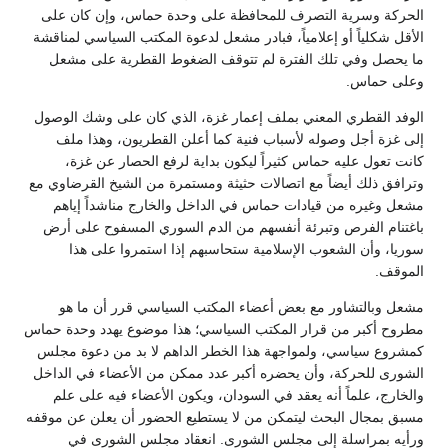
الحركة وسرية التصرف للمحافظة على وحدة حماس، وإن كان على
الأقل شكلياً أو إعلامياً، فبادر مشعل لدعوة المكتب السياسي لمناقشة
ما يحصل وفي تلك الفترة لم تتوقف الضغوط القطرية على مشعل
وعلى حماس.
الوفد القطري المعني بملف إعمار غزة، الذي كان على وشك الوصول
إلى غزة أجل وصوله لأسباب فنية كما أعلن القطريون، وهذا ملف
كانت تعول عليه حماس كثيراً ليكون بداية لرفع الحصار عن غزة،
وترافق ذلك أيضاً مع اتصالات حثيثة ومستمرة من الشيخ القرضاوي مع
مشعل وغيره من قيادات حماس في الداخل والخارج مناشداً إياهم
باغتنام الفرص وتبرئة أنفسهم من الدم السوري المسفوح على أرض
سوريا، وأن الشعوب الإسلامية ستحاسبهم إذا استمروا على هذا
الموقف.
مشعل وبالتشاور مع بعض أعضاء المكتب السياسي قرر أن ما هو
مطروح أكبر من قرار المكتب السياسي؛ هذا موضوع يهدد وحدة حماس
كمشروع سياسي، ولمواجهة هذا الخطر الداهم لا بد من دعوة مجلس
الشورى للحركة، وأن يحضره أكبر عدد ممكن من الأعضاء في الداخل
والخارج، علماً أنه يعقد في السودان، ويكون الأعضاء فيه على علم
مسبق بمجال البحث ليتمكن من لا يستطيع الحضور أن يعلن عن موقفه
ورأيه بمراسلة إلى مجلس الشورى. انعقاد مجلس الشورى في