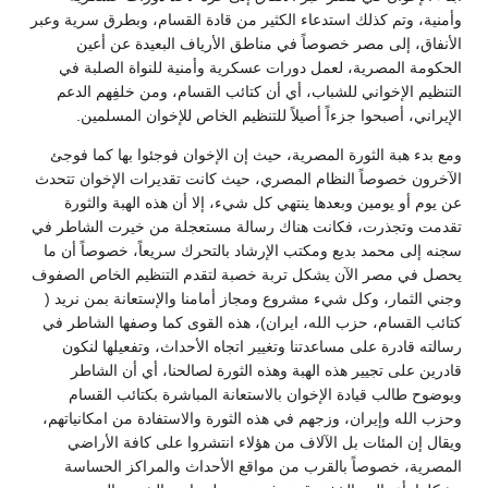
وأمنية، وتم كذلك استدعاء الكثير من قادة القسام، وبطرق سرية وعبر
الأنفاق، إلى مصر خصوصاً في مناطق الأرياف البعيدة عن أعين
الحكومة المصرية، لعمل دورات عسكرية وأمنية للنواة الصلبة في
التنظيم الإخواني للشباب، أي أن كتائب القسام، ومن خلفِهم الدعم
الإيراني، أصبحوا جزءاً أصيلاً للتنظيم الخاص للإخوان المسلمين.
ومع بدء هبة الثورة المصرية، حيث إن الإخوان فوجئوا بها كما فوجئ
الآخرون خصوصاً النظام المصري، حيث كانت تقديرات الإخوان تتحدث
عن يوم أو يومين وبعدها ينتهي كل شيء، إلا أن هذه الهبة والثورة
تقدمت وتجذرت، فكانت هناك رسالة مستعجلة من خيرت الشاطر في
سجنه إلى محمد بديع ومكتب الإرشاد بالتحرك سريعاً، خصوصاً أن ما
يحصل في مصر الآن يشكل تربة خصبة لتقدم التنظيم الخاص الصفوف
وجني الثمار، وكل شيء مشروع ومجاز أمامنا والإستعانة بمن نريد (
كتائب القسام، حزب الله، ايران)، هذه القوى كما وصفها الشاطر في
رسالته قادرة على مساعدتنا وتغيير اتجاه الأحداث، وتفعيلها لنكون
قادرين على تجيير هذه الهبة وهذه الثورة لصالحنا، أي أن الشاطر
وبوضوح طالب قيادة الإخوان بالاستعانة المباشرة بكتائب القسام
وحزب الله وإيران، وزجهم في هذه الثورة والاستفادة من امكانياتهم،
ويقال إن المئات بل الآلاف من هؤلاء انتشروا على كافة الأراضي
المصرية، خصوصاً بالقرب من مواقع الأحداث والمراكز الحساسة