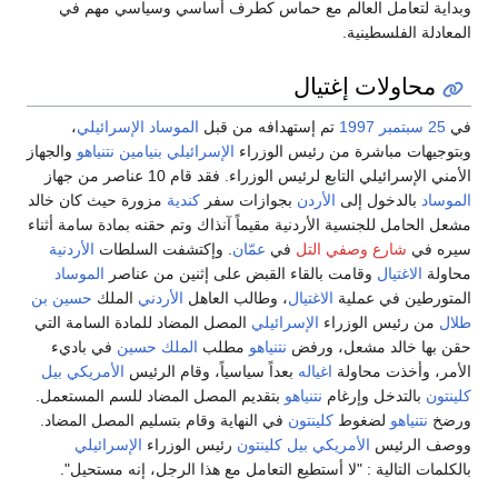
وبداية لتعامل العالم مع حماس كطرف أساسي وسياسي مهم في
المعادلة الفلسطينية.
محاولات إغتيال
في
25 سبتمبر
1997
تم إستهدافه من قبل
الموساد
الإسرائيلي
،
وبتوجيهات مباشرة من رئيس الوزراء
الإسرائيلي
بنيامين نتنياهو
والجهاز
الأمني الإسرائيلي التابع لرئيس الوزراء. فقد قام 10 عناصر من جهاز
الموساد
بالدخول إلى
الأردن
بجوازات سفر
كندية
مزورة حيث كان خالد
مشعل الحامل للجنسية الأردنية مقيماً آنذاك وتم حقنه بمادة سامة أثناء
سيره في
شارع وصفي التل
في
عمّان
. وإكتشفت السلطات
الأردنية
محاولة
الاغتيال
وقامت بالقاء القبض على إثنين من عناصر
الموساد
المتورطين في عملية
الاغتيال
، وطالب العاهل
الأردني
الملك
حسين بن
طلال
من رئيس الوزراء
الإسرائيلي
المصل المضاد للمادة السامة التي
حقن بها خالد مشعل، ورفض
نتنياهو
مطلب
الملك حسين
في باديء
الأمر، وأخذت محاولة
اغياله
بعداً سياسياً، وقام الرئيس
الأمريكي
بيل
كلينتون
بالتدخل وإرغام
نتنياهو
بتقديم المصل المضاد للسم المستعمل.
ورضخ
نتنياهو
لضغوط
كلينتون
في النهاية وقام بتسليم المصل المضاد.
ووصف الرئيس
الأمريكي
بيل كلينتون
رئيس الوزراء
الإسرائيلي
بالكلمات التالية : "لا أستطيع التعامل مع هذا الرجل، إنه مستحيل".