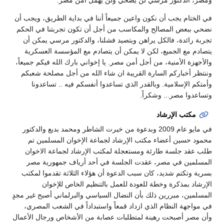
في الختام يجب أن نكون واعين جميعاً أننا في بداية الطريق، ويجب أن
نضحي ببعض المصالح والمكاسب من أجل أن تكون تجربتنا في الحكم
تجربة رائدة، فالكل يراهن ويتصيد فشلنا، والدكتور مرسي يمكن أن
يتصادم مع الجميع، لكن لا يمكن أن يتصادم مع المؤسسة العسكرية
والأجهزة الأمنية، من أجل أمن مصر. يا إخواني بارك الله فيكم جميعاً،
وننتظر أخباركم السارة القريبة ان شاء الله من أجل مصلحة شعبكم
وأمتكم الإسلامية. وبالقدر الذي تساعدوا أنفسكم فيه .. تساعدونا
وتساعدوا مصر... وشكراً.
مكتب الإرشاد
في مايو عام 2009 وبدعوة من خيرت الشاطر ومحمد بديع والدكتور
محمود حسين أعضاء مكتب الإرشاد لجماعة الإخوان المسلمين تم
طلب عقد جلسة طارئة ومستعجلة لمكتب الإرشاد لجماعة الاخوان
المسلمين في مصر، عقدت الجلسة في أحد أرياف جمهورية مصر
بسرية وتكتم شديد، كان سبب الدعوة أن هؤلاء الثلاثة تقدموا لمكتب
الإرشاد بمذكرة وخطة للعودة للعمل بالتنظيم الخاص للإخوان
المسلمين، مبررين ذلك بأن النضال السياسي والبرلماني أصبح غير مجدٍ
في مواجهة النظام الذي ازداد قمعاً واستبداداً في الشعب المصري،
وأن مصر أصبحت رهينة لمتطلبات عصابة من الأشخاص ورجال الأعمال