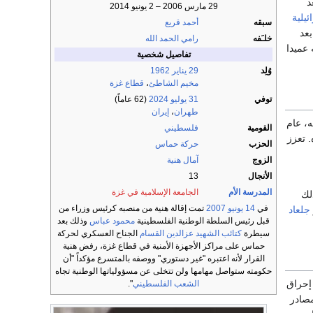
د
29 مارس 2006 – 2 يونيو 2014
ئيلية
سبقه
أحمد قريع
بعد
خلـَفه
رامي الحمد الله
 عميدا
تفاصيل شخصية
وُلِد
29 يناير
1962
مخيم الشاطئ
،
قطاع غزة
توفي
31 يوليو
2024
(62 عاماً)
طهران
،
إيران
، عام
القومية
فلسطيني
 تعزز
الحزب
حركة حماس
الزوج
آمال هنية
الأنجال
13
المدرسة الأم
الجامعة الإسلامية في غزة
لك
في
14 يونيو
2007
تمت إقالة هنية من منصبه كرئيس وزراء من
جلعاد
قبل رئيس السلطة الوطنية الفلسطينية
محمود عباس
وذلك بعد
سيطرة
كتائب الشهيد عزالدين القسام
الجناح العسكري لحركة
حماس على مراكز الأجهزة الأمنية في قطاع غزة، رفض هنية
القرار لأنه اعتبره "غير دستوري" ووصفه بالمتسرع مؤكداً "أن
حكومته ستواصل مهامها ولن تتخلى عن مسؤولياتها الوطنية تجاه
إحراق
الشعب الفلسطيني
".
مصادر