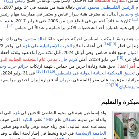
ى أساس
المقاومة المسلحة
ضد الاحتلال الإسرائيلي، وبالتالي أصبح
رئيس وزراء
ام
الرئيس الفلسطيني
محمود عباس
بإقالة هني
تح وحماس
آنذاك، لم يعترف هنية بقرار عباس واستمر في ممارسة مهام رئيس
[11]
كان هنية قائداً لحماس في قطاع غزة من 2006 حتى فبراير 2017، عندما خلفه
[12]
ظر إلى هنية باعتباره أحد الشخصيات الأكثر براجماتية واعتدالاً في حماس.
لخالد مشعل
؛ وفي ذلك الو
[14]
[13]
زة إلى قطر.
في أعقاب اندلاع
الحرب الإسرائيلية على غزة
اغتيال
جميع قادة حماس. وفي أوائل 2024، قُتل ثلاثة من أبناء هنية وثلاثة 
[15]
طاع غزة.
في مايو 2024، أعلن
كريم خان
،
مدعي عام المحكمة الجنائية الدول
ب
أمر اعتقال
بحق هنية وقادة آخرين من حماس، بتهمة ارتكاب
جرائم حرب
وجر
[18]
[17]
[16]
ن
تحقيق المحكمة الجنائية الدولية في فلسطين
.
في 31 يوليو 2024،
سرائيلية مزعومة على مقر إقامته في
طهران
أثناء زيارة إيران لحضور مراسم 
[20]
[19]
 پزشكيان
.
بكرة والتعليم
ولد إسماعيل هنية في مخيم الشاطئ للاجئين في
غزة
التي لجأ
والداه من مدينة
عسقلان
عام
1962
عقب
النكبة
. اكمل هنية ت
بمساعدة عمه المالية، الذي رباه حيث توفي والده وهو صغير. و
الجامعة الإسلامية
في غزة ونشط في إطار لجنة الطلاب وقد 