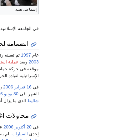
إسماعيل هنية.
في الجامعة الإسلامية 
انضمامه ل
عام
1997
تم تعيينه رئ
2003
وبعد
عملية استش
موقعه في حركة حماس 
الإسرائيلية لقيادة الحر
في
16 فبراير
2006
رش
الشهر. في
30 يونيو
06
شاليط
الذي ما يزال أ
محاولات اغت
في
20 أكتوبر
2006
عش
إحدى
السيارات
. لم ي