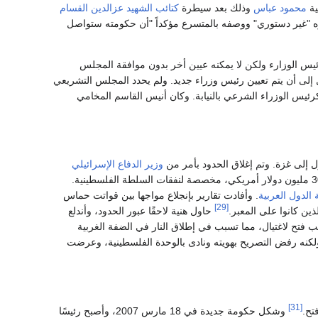
ية
محمود عباس
وذلك بعد سيطرة
كتائب الشهيد عزالدين القسام
ره "غير دستوري" ووصفه بالمتسرع مؤكداً "أن حكومته ستواصل
يس الوزارء ولكن لا يمكنه عيين أخر بدون موافقة المجلس
 إلى أن يتم تعيين رئيس وزراء جديد. ولم يحدد المجلس التشريعي
رئيس الوزراء الشرعي بالنيابة. وكان أنيس القاسم المخامي
 إلى غزة. وتم إغلاق الحدود بأمر من
وزير الدفاع الإسرائيلي
. وكان هنية عائدًا من أول زيارة خارجية رسميه له كرئيس وزراء، وكان يخمل ما يقدر من 30 مليون دولار أمريكي، مخصصة لنفقات السلطة الفلسطينية.
الدول العربية
. وأفادت تقارير بإنجلاع مواجها بين قواتت حماس
[29]
ذين كانوا على المعبر.
حاول هنية لاحقًا عبور الحدود، وأندلع
ب فتح لاغتيال، مما تسبب في إطلاق النار في الضفة الغربية
لكنه رفض التصريح بهويته ونادى بالوحدة الفلسطينية، وعرضت
[31]
تح.
وشكل حكومة جديدة في 18 مارس 2007، وأصبح رئيسًا