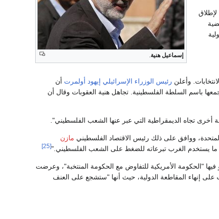
لإطلاق
ضية
لية
إسماعيل هنية
.
نتخابات. وأعلن
رئيس الوزراء الإسرائيلي
إيهود أولمرت
أن
ر شهريًا حصيلة الضرائب االتي تجمعها باسم السلطة الفلسطينية. تجاهل هنية العقوبات وقال أن
 أخرى تجاه الديمقراطية التي عبر عنها الشعب الفلسطيني".
ت المتحدة، ووافق على ذلك رئيس الاقتصاد الفلسطيني
مازن
[25]
ئمًا ما يستخدم الغرب تبرعاته للضغط على الشعب الفلسطيني."
 فيها "الحكومة الأمريكية للتفاوض مع الحكومة المنتخبة"، وعرضت
أمد مع إسرائيل وفي الوقت الذي قبلت فيه دولة فلسطينية داخل حدود عام 1967 وحثت على إنهاء المقاطعة الدولية، حيث أنها "ستشجع على العنف