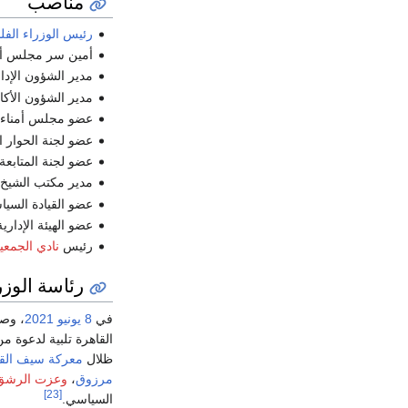
مناصب
رئيس الوزراء الف
أمين سر مجلس أم
مدير الشؤون الإدار
مدير الشؤون الأكاد
عضو مجلس أمناء ال
عضو لجنة الحوار ا
عضو لجنة المتابعة 
مدير مكتب الشيخ
عضو القيادة السيا
عضو الهيئة الإدارية
رئيس
نادي الجمعي
رئاسة الوزر
في
8 يونيو
2021
، وص
القاهرة تلبية لدعوة 
ظلال
معركة سيف ال
مرزوق
،
وعزت الرشق
[23]
السياسي.