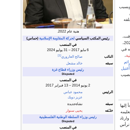
ة من منصبه في 14 يونيو 2007. وبسبب
هنية عام 2022.
قت،
رئيس المكتب السياسي
لحركة المقاومة الإسلامية
(حماس)
في أواخر 2023،
في المنصب
أحفاده في
6 مايو 2017 – 31 يوليو 2024
ية
،
[1]
النائب
صالح العاروري‎
ائم
سبقه
خالد مشعل
أُغتيل
رئيس وزراء قطاع غزة
تنصيب
Disputed
في المنصب
2 يونيو 2014 – 13 فبراير 2017
الرئيس
محمود عباس
عزيز دويك‎
سبقه
نشاةجديدة
 إليها
خلـَفه
يحيى سنوار
عليمه
رئيس وزراء السلطة الوطنية الفلسطينية
ارتاد
Disputed
ترأس
في المنصب