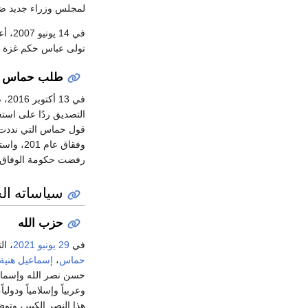
لمجلس وزراء جديد ض
في 14 يونيو 2007، أعلن
تولى عباس حكم غزة و
طلب حماس بع
في 13 أكتوبر 2016، صدقت لجنة تشريعية في
التصديق ردًا على اس
قول حماس التي نددت ب
وفقاق ع
رفضت حكومة الوفاق و
سياساته ال
حزب الله
في
29 يونيو
2021
، ال
حماس​
،
​إسماعيل هنية
حسن نصر الله وإسماعي
وعربياً وإسلامياً ودو
هذا النصر الكبير، وت