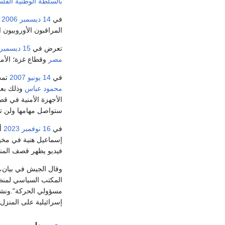
بالسلطة الوطنية الفلس
في
14 ديسمبر
2006
م
المراقبون الأوروبيون 
تعرض في
15 ديسمبر
مصر
وقطاع غزة؛ الأمر ا
في
14 يونيو
2007
تمت
محمود عباس
وذلك بع
الأجهزة الأمنية في قط
ستواصل مهامها ولن تت
في
16 نوفمبر
2023
أع
إسماعيل هنية في مخي
فيديو يظهر قصف المنز
وقال الجيش في بيان، 
المكتب السياسي لمنظم
مسؤولي الحركة".ونشر و
إسرائيلية على المنزل