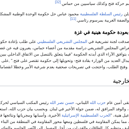
[32]
م حركة فتح وكذلك سياسيين من حماس.
رئيس السلطة الفلسطينية
محمود عباس حل حكومة الوحدة الوطنية المشكلة في مارس
[11]
الضفة الغربية بمرسوم رئاسي.
ودة حكومة هينية في غزة
المجلس التشريعي الفلسطيني
تعراض المجلس التشريعي دراسة مقدمة من أعضاء حماس، يعبرون فيه عن غضبه
توافق الآراء الذي أبدته الحكومة "فيما يتعلق بالتنصل من الاتفاق الداخلي ب
ام 201، واستبدال العديد من الوزارء بقادة فتح- وتحويلها إلى حكومة تقتصر على فت
فتح الطلب، واحتجت في تصريحات صحفية بعدم شرعية الأمر وخطلا انقصامات
خارجية
تقى أمين عام
حزب الله
اللبناني،
حسن نصر الله
رئيس المكتب السياسي لحركة
،​ والوفد المرافق له، ضمن جولة الأخير في ​لبنان​. وبحسب بيان حزب الله، اس
ل هنية، "
الحرب الفلسطينية الإسرائيلية
الأخيرة، وأسبابها ومجرياتها ونتائجها فل
لياً، مما يمكن ​المقاومة​ في فلسطين ومعها محور المقاومة في المنطقة من البناء
وظيف وتنظيم كل الطاقات والقدرات من أجل الوصول إلى النّصر الحاسم والنهائي"