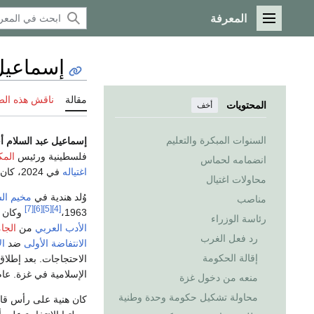
المعرفة
القائمة الرئيسية
إسماعيل
مقالة
ناقش هذه ال
المحتويات
أخف
السنوات المبكرة والتعليم
إسماعيل عبد السلام أحم
فلسطينية ورئيس
الم
انضمامه لحماس
اغتياله
في 2024، كان هنية يقيم في
محاولات اغتيال
وُلد هندية في
مخيم ال
مناصب
[7]
[6]
[5]
[4]
1963،
وكان و
رئاسة الوزراء
الأدب العربي
من
الجا
رد فعل الغرب
الانتفاضة الأولى
ضد
ال
إقالة الحكومة
الإسلامية في غزة. عام 1997 عُين هنية رئيسًا لمكتب حماس وترقى لاحقًا في صفوف 
منعه من دخول غزة
محاولة تشكيل حكومة وحدة وطنية
كان هنية على رأس ق