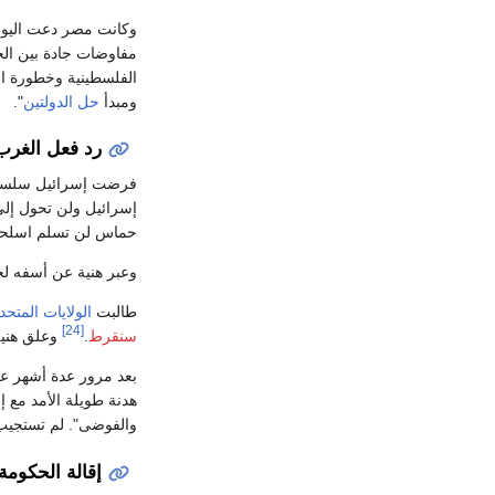
وكانت مصر دعت اليوم
مفاوضات جادة بين الج
الفلسطينية وخطورة اس
ومبدأ
حل الدولتين
".
رد فعل الغرب
فرضت إسرائيل سلسلة 
حماس لن تسلم اسلحته
وعبر هنية عن أسفه لخ
طالبت
الولايات المتحد
[24]
سنقرط
.
وعلق هنية 
بعد مرور عدة أشهر على فوز هنية ب
والفوضى". لم تستجيب 
إقالة الحكومة