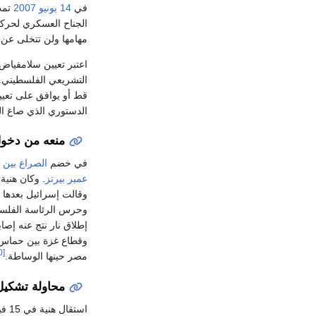
في
14 يونيو
2007
تمت
الجناح العسكري لحركة
مهامها ولن تتخلى عن م
اعتبر تعيين سلامفياض
التشريعي الفلسطيني. 
قط أو يوافق على تعيي
الدستوري الذي صاغ ال
منعه من دخو
في خضم
الصراع بين
عمير بيرتز
وقالت إسرائيل بعدها 
وحرس الرئاسة الفلسطيني
إطلاق نار نتج عنه إصا
وقطاع غزة بين حماس و
[30]
مصر حينها الوساطة.
محاولة تشكيل
استقال هنية في 15 فبراير 2007، كجزء من عملية السماح