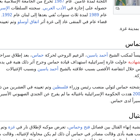
اللجنة لمدة عامين. عام
1987
تخرج من الجامعة الإسلامية بع
حصوله على إجازة في
الأدب العربي
. سجنته السلطات
الإسرا
عام
1989
لمدة ثلاث سنوات نُفي بعدها إلى لبنان عام
1992
. 
قضاء عام في المنفى عاد إلى غزة أثر
اتفاق أوسلو
وتم تعيينه
بمدينة غزة.
حماس
يساً لمكتب الشيخ
أحمد ياسين
، الزعيم الروحي لحركة
حماس
، بعد إطلاق سراحه
هادية
حاولت غارة إسرائيلية استهداف قيادة حماس وجرح أثر ذلك هنية في يده.
خلال انتفاضة الأقصى بسبب علاقته بالشيخ
أحمد ياسين
وبسبب الإغتيالات
كة.
حته حماس لتولي منصب رئيس وزراء
فلسطين
وتم تعيينه في العشرين من ذ
20
هددت الحكومة الإسرائيلية باغتياله ما لم يفرج عن الجندي الصهيوني الأسير
سيراً لدى حماس.
يال
ية إنهاء القتال بين فصائل
فتح
وحماس
، تعرض موكبه لإطلاق نار في
غزة
وتم 
صب هنية بأذى وقالت مصادر في حماس أن ذلك لم يكن محاولة لإغتياله، وقالت 