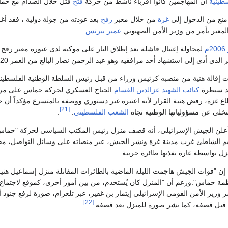
طينية
أن المهاجمين كانوا أقرباء ناشط من حركة
فتح
قتل خلال الصدام مع حم
نع من الدخول إلى
غزة
من خلال معبر
رفح
بعد عودته من جولة دولية ، فقد أغ
المعبر بأمر من وزير الأمن الصهيوني
عمير بيرتس
.
2006م
لمحاولة إغتيال فاشلة بعد إطلاق النار على موكبه لدى عبوره معبر رفح 
لذي أدى إلى استشهاد أحد مرافقيه وهو عبد الرحمن نصار البالغ من العمر 20 عاماً.
 إقالة هنية من منصبه كرئيس وزراء من قبل رئيس السلطة الوطنية الفلسطيني
د سيطرة
كتائب الشهيد عزالدين القسام
الجناح العسكري لحركة حماس على مر
اع غزة، رفض هنية القرار لأنه اعتبره غير دستوري ووصفه بالمتسرع مؤكداً أن 
[21]
خلى عن مسؤولياتها الوطنية تجاه
الشعب الفلسطيني
.
.
لن الجيش الإسرائيلي، أنه قصف منزل رئيس المكتب السياسي لحركة "حماس
م الشاطئ غرب مدينة غزة.ونشر الجيش، عبر منصاته على وسائل التواصل، م
ل بواسطة غارة نفذتها طائرة حربية.
إن "قوات الجيش هاجمت الليلة الماضية بالطائرات المقاتلة منزل إسماعيل هني
ة حماس".وزعم أن "المنزل كان يُستخدم، من بين أمور أخرى، كموقع لاجتماع 
زير الأمن القومي الإسرائيلي إيتمار بن غفير، عبر تلغرام، صورة لرفع جنود أ
[22]
 قبل قصفه، كما نشر صورة للمنزل بعد قصفه.