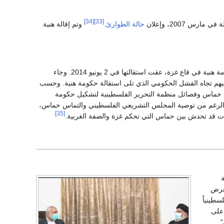
[34]
[33]
 2007، وإعلان
حالة الطوارئ
.
وتم إقالة هنية
على طلب بإعادة حكومة هنية في قاع غزة، عقت استقالتها في 2 يونيو 2014. وجاء
م تجاه الفشل الحكومي الذي تلى استقالة حكومة هنية. وحسب
بين حماس وفصائل منظمة التحرير الفلسطينية لتشكيل حكومة
ح." ,على الرغم من توصية المجلس التشريعي الفلسطيني والتماس حماس،
[35]
 قد تحدش بين حماس التي تحكم غزة والضفة الغربية.
تعرض
سطينياً
 على
.