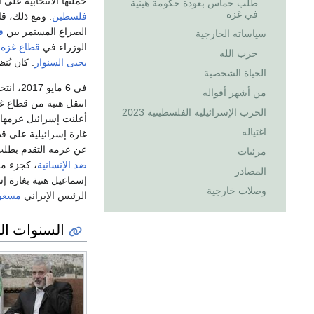
حملتها الانتخابية عل
طلب حماس بعودة حكومة هينية
في غزة
فلسطين
. ومع ذلك، ق
الصراع المستمر بين
ف
سياساته الخارجية
الوزراء في
قطاع غزة
.
حزب الله
يحيى السنوار
. كان يُن
الحياة الشخصية
في 6 مايو 2017، انتخب هنية رئيسًا للمكتب السياسي لحركة حماس، خلفًا
من أشهر أقواله
انتقل هنية من قطاع غ
الحرب الإسرائيلية الفلسطينية 2023
أعلنت إسرائيل عزمها
اغتياله
غارة إسرائيلية على ق
عن عزمه التقدم بطل
مرئيات
ضد الإنسانية
، كجزء م
المصادر
إسماعيل هنية بغارة إ
وصلات خارجية
الرئيس الإيراني
مسعود
السنوات الم