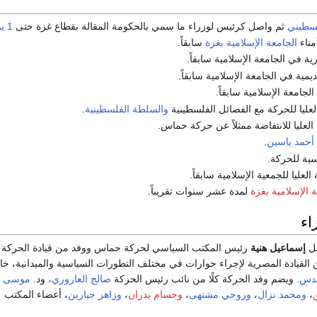
لسطيني
ثم واصل كرئيس لوزراء ما سمي بالحكومة المقالة بقطاع غزة حتى
1 يونيو
ناء
الجامعة الإسلامية
بغزة
سابقاً.
ية في الجامعة الإسلامية سابقاً.
يمية في الجامعة الإسلامية سابقاً.
جامعة الإسلامية سابقاً.
لعليا للحركة مع الفصائل الفلسطينية
والسلطة الفلسطينية
.
العليا للانتفاضة ممثلاً عن حركة حماس.
أحمد ياسين
.
سية للحركة.
 العليا للجمعية الإسلامية سابقاً.
ة الإسلامية بغزة
لمدة عشر سنوات تقريباً.
اء
ل
إسماعيل هنية
رئيس المكتب السياسي لحركة حماس ووفد من قيادة الحركة 
من القيادة المصرية لإجراء حوارات في مختلف التطورات السياسية والميدانية، خ
قدس
. ويضم وفد الحركة كلًا من نائب رئيس الحركة
صالح العاروري
، ود.
موسى أ
،
ومحمد نزال
،
وروحي مشتهى
،
وحسام بدران
،
وزاهر جبارين
، أعضاء المكتب