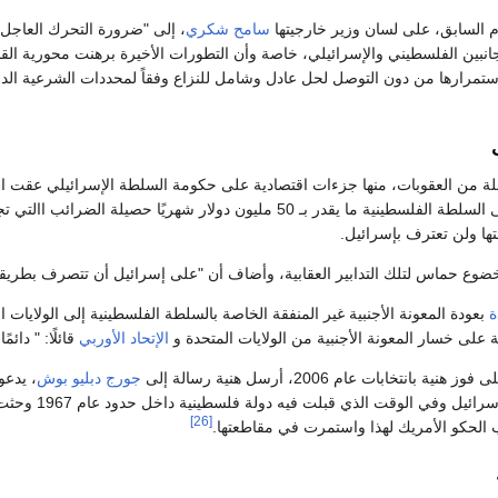
 السابق، على لسان وزير خارجيتها
سامح شكري
، إلى "ضرورة التحرك العاجل 
انبين الفلسطيني والإسرائيلي، خاصة وأن التطورات الأخيرة برهنت محورية الق
تمرارها من دون التوصل لحل عادل وشامل للنزاع وفقاً لمحددات الشرعية الدو
من العقوبات، منها جزءات اقتصادية على حكومة السلطة الإسرائيلي عقت الا
إسرائيل ولن تحول إلى السلطة الفلسطينية ما يقدر بـ 50 مليون دولا
ا ولن تعترف بإسرائيل.
ضوع حماس لتلك التدابير العقابية، وأضاف أن "على إسرائيل أن تتصرف بطريقة
ة
بعودة المعونة الأجنبية غير المنفقة الخاصة بالسلطة الفلسطينية إلى الولايا
على خسار المعونة الأجنبية من الولايات المتحدة و
الإتحاد الأوربي
قائلًا: " دا
انتخابات عام 2006، أرسل هنية رسالة إلى
جورج دبليو بوش
، يدعو
هدنة طويلة ال
[26]
الحكو الأمريك لهذا واستمرت في مقاطعتها.