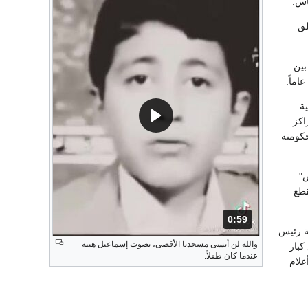
اس.
لق
بين
ة
اكز
حكومته
"
قطع
0:59
المدة: 59 ثانية.
ة رئيس
والله لن أنسى مسجدنا الأقصى، بصوت إسماعيل هنية
كبار
عندما كان طفلاً.
علام