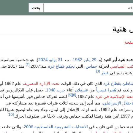
بحث
 هنية
صفحة
د هنية أبو العبد
(و.
29 يناير
1962
- ت.
31 يوليو
2024
)، هو شخصية سياسية
[2]
كتب السياسي
لحركة
حماس
، التي
تحكم
قطاع غزة
منذ 2007.
منذ 2017 حتى
[3]
قطر
.
شاطئ
بقطاع غزة
الذي كان في ذلك الوقت
تحت الإدارة المصرية
، عام 1962 أو
الديه قد
هُجرا قسرياً
من
عسقلان
أثناء
حرب 1948
. حصل على البكالريوس في
[9]
[8]
معة الإسلامية في غزة
عام 1987،
انضم لحركة حماس فور تأسيسها في أع
احتلال الإسرائيلي
، مما أدى إلى سجنه لثلاث فترات قصيرة بعد مشاركته في
الاحتجاجات. بعد إطلاق سراحه عام 1992، نفته قوات الإحتلال إلى لبنان، وعاد بعد عام ليصبح عميدًا
[10]
الحرك.
ائمة حماس التي فازت في
الانتخابات التشريعية الفلسطينية 2006
، والتي خاضت