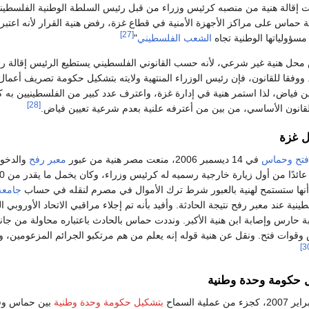
 إقالة هنية من منصبه كرئيس وزراء من قبل رئيس السلطة الوطنية الفلسطين
 حماس على مراكز الأجهزة الأمنية في قطاع غزة، رفض هنية القرار لأنه اعتب
[27]
سؤولياتها الوطنية تجاه
الشعب الفلسطيني
"
 محل هنية غير شرعي، لأنه حسب القانوني الفلسطيني يستطيع الرئيس إقالة رئ
ووفقا للقانون، فإن رئيس الوزراء المنتهية ولايته بتشكيل حكومة تصريف أعمال
ن فياض، لذا استمر هنية في إدارة غزة، واعترف عدد كبير من الفلسطينيين به ك
[28]
قانون الأساسي، من بين من أعترفه علنية بعدم شرعية تعيين فياض.
ل غزة
 فتح وحماس
في 14 ديسمبر 2006، منعت مصر هنية من عبور
معبر رفح
والدخول
أنها ستستمح لهنية بالعبور شرط ترك الأموال في مصرم لنقله في حساب
جامعة 
ة عند معبر رفح نتيجة الحادثة. وأفيد بأنه تم إجلاء مراقبي الاتحاد الأوروبي ال
بة حارس وإصابة ابن هنية الأكبر. ونددت حماس بالحادث باعتباره محاولة من جان
قوات فتح. ونقل عن هنية قوله إنه يعلم من هم مرتكبو الجرائم المزعومين، و
 حكومة وحدة وطنية
بتشكيل حكومة وحدة وطنية
بين حماس وف