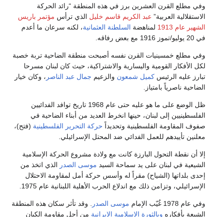
وفي مطلع القرن العشرين برز في هذه المنطقة “رائد الحركة
الاستقلالية العربية”
عبد الكريم قاسم خليل
الذي ترأس
مؤتمر باريس
الشهير عام 1913
لمناهضة
السلطنة العثمانية
، لكنه سرعان ما أعدم
في 20 يوليو/تموز 1916 مع بعض رفاقه.
وفي مطلع خمسينيات القرن نفسه أصبحت منطقة الضاحية تربة خصبة
لكل الأفكار القومية واليسارية والاشتراكية، حيث كان لبنان مسرحا
تبارز عليه الرئيس
كميل شمعون
والزعيم
جمال عبد الناصر
، وكان خيار
الضاحية ناصرياً بامتياز.
ظل الوضع على ما هو عليه حتى عام 1968 تاريخ توافد الفدائيين
الفلسطينيين إلى لبنان، حينها انخرط العديد من أبناء الضاحية في
صفوف المقاومة الفلسطينية وتحديداً
حركة التحرير الفلسطينية
(فتح)،
معلنين تأييدهم للعمل الفدائي ضد المحتل الإسرائيلي.
إلا أن نقطة التحول البارزة كانت مع ولادة مشروع الحركة الإسلامية
الشيعية في لبنان على يد سماحة السيد
موسى الصدر
الذي اتخذ من
إحدى بلداتها (الشياح) مقراً له وأسس حركة أمل لمقاومة الاحتلال
الإسرائيلي، وتزامن ذلك مع اندلاع الحرب الأهلية اللبنانية عام 1975.
وفي عام 1978 غُيّب الإمام
موسى الصدر
. وقد تأثر سكان هذه المنطقة
الشيعة بأفكاره
وبالثورة الإسلامية الإيرانية
من أجل مقاومة الكيان