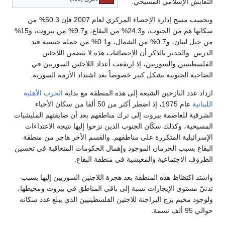
التعايش الإسلامي المسيحي.
وبحسب مسح إدارة الإحصاء المركزي لعام 2007 فإن 50.3% من
سكانها هم من الجنوب، و24.3% من البقاع، و9.7% من بيروت، و15%
من جبل لبنان، و0.7% من الشمال، و0.1% من حملة جنسية قيد
الدرس. والجدير بالذكر أن الإحصائيات هذه لا تتضمن اللاجئين
الفلسطينيين والسوريين، إذ ارتفعت أعداد اللاجئين السوريين في
الضاحية الجنوبية بشكل كبير خصوصاً بعد اشتداد الأزمة السورية.
ازداد عدد النازحين الشيعة إلى هذه المنطقة مع بداية
الحرب الأهلية
اللبنانية
عام 1975، إذ اضطر أكثر من 50 ألفا من سكان الأحياء
الشرقية للعاصمة بيروت إلى ترك مناطقهم بعد أن ضايقتهم المليشيات
المسيحية، وكذلك سكّان الجنوب الذين نزحوا إليها نتيجة الاعتداءات
الإسرائيلية المتكررة على مناطقهم. والقسم الأخر هاجر من منطقة
البقاع بسبب الحرمان الموجود وإهمال الحكومات المتعاقبة في تحسين
الظروف الاجتماعية والمعيشية في منطقة البقاع.
واشتد اكتظاظ هذه المنطقة بعد هجرة اللاجئين السوريين إليها بسبب
تدنيّ مستوى الإيجارات نسبة إلى باقي المناطق قي بيروت ومحيطها،
ولوجود مخيم برج البراجنة للاجئين الفلسطينيين الذي يبلغ عدد سكانه
حوالي 95 ألف نسمة.