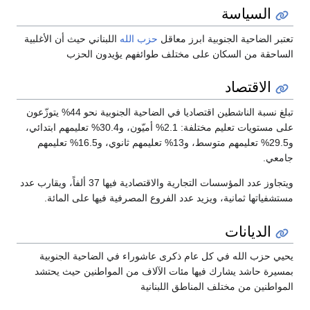
السياسة
تعتبر الضاحية الجنوبية ابرز معاقل
حزب الله
اللبناني حيث أن الأغلبية
الساحقة من السكان على مختلف طوائفهم يؤيدون الحزب
الاقتصاد
تبلغ نسبة الناشطين اقتصاديا في الضاحية الجنوبية نحو 44% يتوزّعون
على مستويات تعليم مختلفة: 2.1% أميّون، و30.4% تعليمهم ابتدائي،
و29.5% تعليمهم متوسط، و13% تعليمهم ثانوي، و16.5% تعليمهم
جامعي.
ويتجاوز عدد المؤسسات التجارية والاقتصادية فيها 37 ألفاً، ويقارب عدد
مستشفياتها ثمانية، ويزيد عدد الفروع المصرفية فيها على المائة.
الديانات
يحيي حزب الله في كل عام ذكرى عاشوراء في الضاحية الجنوبية
بمسيرة حاشد يشارك فيها مئات الآلاف من المواطنين حيث يحتشد
المواطنين من مختلف المناطق اللبنانية