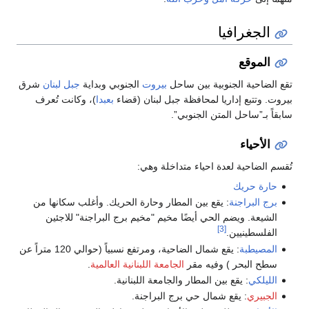
الجغرافيا
الموقع
تقع الضاحية الجنوبية بين ساحل
بيروت
الجنوبي وبداية
جبل لبنان
شرق
بيروت. وتتبع إداريا لمحافظة جبل لبنان (قضاء
بعبدا
)، وكانت تُعرف
سابقاً بـ”ساحل المتن الجنوبي”.
الأحياء
تُقسم الضاحية لعدة احياء متداخلة وهي:
حارة حريك
برج البراجنة
: يقع بين المطار وحارة الحريك. وأغلب سكانها من
الشيعة. ويضم الحي أيضًا مخيم "مخيم برج البراجنة" للاجئين
[3]
الفلسطينيين.
المصيطبة
: يقع شمال الضاحية، ومرتفع نسبياً (حوالي 120 متراً عن
سطح البحر ) وفيه مقر
الجامعة اللبنانية العالمية
.
الليلكي
: يقع بين المطار والجامعة اللبنانية.
الجبيري
: يقع شمال حي برج البراجنة.