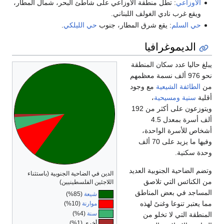
الأوزاعي
: تطل منطقة الأوزاعي على شاطئ البحر، شمال المطار،
ويقع غرب نادي الغولف اللبناني.
حي السلم
: يقع شرق المطار، جنوب
حي الليلكي
.
الديموغرافيا
يبلغ حاليا عدد سكان المنطقة
نحو 976 ألف نسمة معظمهم
من
الطائفة الشيعية
مع وجود
أقلية
سنية
ومسيحية
،
ويتوزعون على أكثر من 192
ألف أسرة بمعدل 4.5
أشخاص للأسرة الواحدة،
وفيها ما يزيد على 70 ألف
وحدة سكنية.
وتضم الضاحية الجنوبية العديد
الدين في الضاحية الجنوبية (باستثناء
من الكنائس التي تلاصق
اللاجئين الفلسطينيين)
المساجد في بعض المناطق
شيعة
(85%)
مما يعتبر تنوعا وغنىً لهذه
موارنة
(10%)
سنة
(4%)
المنطقة التي لا تخلو من
أخرى (1%)