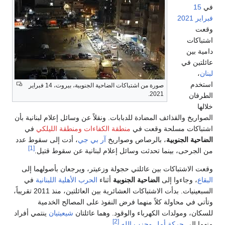
في
15
فبراير
2021
وقعت
اشتباكات
دامية بين
عائلتين في
لبنان
،
استخدم
صورة من اشتباكات الضاحية الجنوبية، بيروت، 14 فبراير
2021.
الطرفان
خلالها
الصواريخ والقذائف المضادة للدبابات. ونقلاً عن وسائل إعلام لبنانية بأن
اشتباكات مسلحة وقعت في
منطقة الكفاءات
ومنطقة الليلكي
في
الضاحية الجنوبية
، بالرصاص وصواريخ
آر بي جي
، أدت إلى سقوط عدد
[1]
من الجرحى، بينما تحدثت وسائل إعلام لبنانية عن سقوط قتيل.
وقعت الاشتباكات بين عائلتي حجولة وزعيتر، ويرجعان بأصولهما إلى
البقاع
، وجاءوا إلى
الضاحية الجنوبية
أثناء
الحرب الأهلية اللبنانية
في
السبعينيات. بدأت الاشتباكات العشائرية بين العائلتين، منذ 2011 تقريباً،
وتأتي في محاولة كلاً منهما فرض النفوذ على المصالح الخدمية
للسكان، ومولدات الكهرباء والوقود. وهما عائلتان
شيعيتيان
ينتمي أفراد
[2]
منهما إلى
حركة أمل
وحزب الله
.