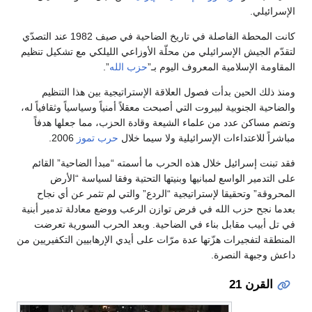
الإسرائيلي.
كانت المحطة الفاصلة في تاريخ الضاحية في صيف 1982 عند التصدّي
لتقدّم الجيش الإسرائيلي من محلّة الأوزاعي الليلكي مع تشكيل تنظيم
المقاومة الإسلامية المعروف اليوم بـ”
حزب الله
”.
ومنذ ذلك الحين بدأت فصول العلاقة الإستراتيجية بين هذا التنظيم
والضاحية الجنوبية لبيروت التي أصبحت معقلاً أمنياً وسياسياً وثقافياً له،
وتضم مساكن عدد من علماء الشيعة وقادة الحزب، مما جعلها هدفاً
مباشراً للاعتداءات الإسرائيلية ولا سيما خلال
حرب تموز
2006.
فقد تبنت إسرائيل خلال هذه الحرب ما أسمته “مبدأ الضاحية” القائم
على التدمير الواسع لمبانيها وبنيتها التحتية وفقا لسياسة “الأرض
المحروقة” وتحقيقا لإستراتيجية “الردع” والتي لم تثمر عن أي نجاح
بعدما نجح حزب الله في فرض توازن الرعب ووضع معادلة تدمير أبنية
في تل أبيب مقابل بناء في الضاحية. وبعد الحرب السورية تعرضت
المنطقة لتفجيرات هزّتها عدة مرّات على أيدي الإرهابيين التكفيريين من
داعش وجبهة النصرة.
القرن 21