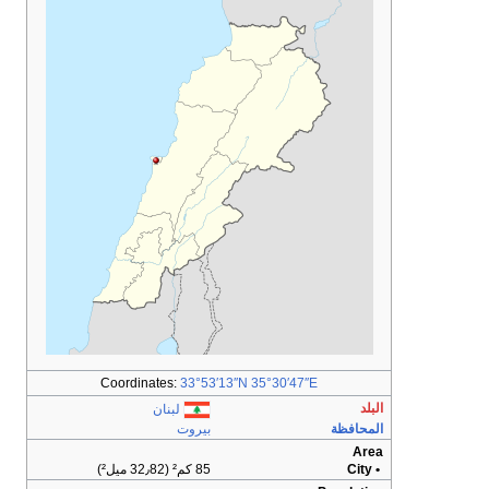
Coordinates:
33°53′13″N
35°30′47″E
البلد
لبنان
المحافظة
بيروت
Area
• City
85 كم² (32٫82 ميل²)