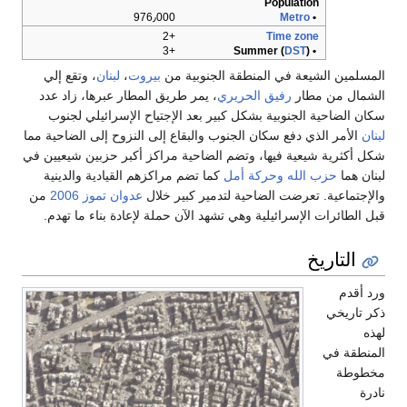
Population
976٫000
Metro
•
+2
Time zone
+3
DST
)
• Summer (
المسلمين الشيعة في المنطقة الجنوبية من
بيروت
،
لبنان
، وتقع إلي
الشمال من مطار
رفيق الحريري
، يمر طريق المطار عبرها، زاد عدد
سكان الضاحية الجنوبية بشكل كبير بعد الإجتياح الإسرائيلي لجنوب
لبنان
الأمر الذي دفع سكان الجنوب والبقاع إلى النزوح إلى الضاحية مما
شكل أكثرية شيعية فيها، وتضم الضاحية مراكز أكبر حزبين شيعيين في
لبنان هما
حزب الله
وحركة أمل
كما تضم مراكزهم القيادية والدينية
والإجتماعية. تعرضت الضاحية لتدمير كبير خلال
عدوان تموز 2006
من
قبل الطائرات الإسرائيلية وهي تشهد الآن حملة لإعادة بناء ما تهدم.
التاريخ
ورد أقدم
ذكر تاريخي
لهذه
المنطقة في
مخطوطة
نادرة