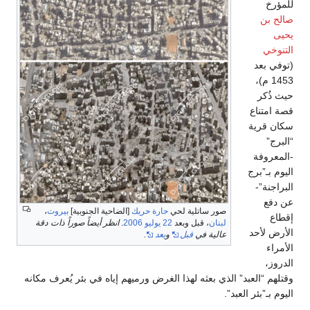
للمؤرخ
صالح بن
يحيى
التنوخي
(توفي بعد
1453 م)،
حيث ذُكر
قصة امتناع
سكان قرية
“البرج”
-المعروفة
اليوم بـ”برج
البراجنة”-
عن دفع
صور ساتلية لحي
حارة حريك
[الضاحية الجنوبية]
بيروت
،
إقطاع
لبنان
، قبل وبعد
22 يوليو
2006
.
انظر أيضاً صوراً ذات دقة
الأرض لأحد
عالية في
قبل
و
بعد
.
الأمراء
الدروز،
وقتلهم “العبد” الذي بعثه لهذا الغرض ورميهم إياه في بئر يُعرف مكانه
اليوم بـ”بئر العبد”.