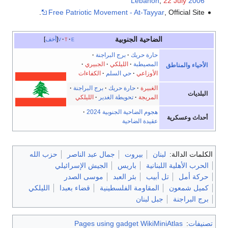
Lebanon
,
22 July
2006
Free Patriotic Movement - At-Tayyar
, Official Site.
الضاحية الجنوبية
e
t
v
أخف
حارة حريك
برج البراجنة
المصيطبة
الليلكي
الجبيري
الأحياء والمناطق
الأوزاعي
حي السلم
الكفاءات
الغبيرة
حارة حريك
برج البراجنة
البلديات
المريجة
تحويطة الغدير
الليلكي
هجوم الضاحية الجنوبية 2024
أحداث وعسكرية
عقيدة الضاحية
الكلمات الدالة:
لبنان
بيروت
جمال عبد الناصر
حزب الله
الحرب الأهلية اللبنانية
باريس
الجيش الإسرائيلي
حركة أمل
تل أبيب
بئر العبد
موسى الصدر
كميل شمعون
المقاومة الفلسطينية
قضاء بعبدا
الليلكي
برج البراجنة
جبل لبنان
تصنيفات
:
Pages using gadget WikiMiniAtlas