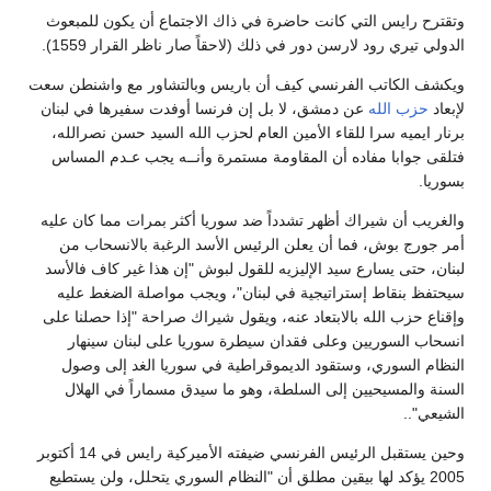
وتقترح رايس التي كانت حاضرة في ذاك الاجتماع أن يكون للمبعوث
الدولي تيري رود لارسن دور في ذلك (لاحقاً صار ناظر القرار 1559).
ويكشف الكاتب الفرنسي كيف أن باريس وبالتشاور مع واشنطن سعت
لإبعاد
حزب الله
عن دمشق، لا بل إن فرنسا أوفدت سفيرها في لبنان
برنار ايميه سرا للقاء الأمين العام لحزب الله السيد حسن نصرالله،
فتلقى جوابا مفاده أن المقاومة مستمرة وأنــه يجب عـدم المساس
بسوريا.
والغريب أن شيراك أظهر تشدداً ضد سوريا أكثر بمرات مما كان عليه
أمر جورج بوش، فما أن يعلن الرئيس الأسد الرغبة بالانسحاب من
لبنان، حتى يسارع سيد الإليزيه للقول لبوش "إن هذا غير كاف فالأسد
سيحتفظ بنقاط إستراتيجية في لبنان"، ويجب مواصلة الضغط عليه
وإقناع حزب الله بالابتعاد عنه، ويقول شيراك صراحة "إذا حصلنا على
انسحاب السوريين وعلى فقدان سيطرة سوريا على لبنان سينهار
النظام السوري، وستقود الديموقراطية في سوريا الغد إلى وصول
السنة والمسيحيين إلى السلطة، وهو ما سيدق مسماراً في الهلال
الشيعي"..
وحين يستقبل الرئيس الفرنسي ضيفته الأميركية رايس في 14 أكتوبر
2005 يؤكد لها بيقين مطلق أن "النظام السوري يتحلل، ولن يستطيع