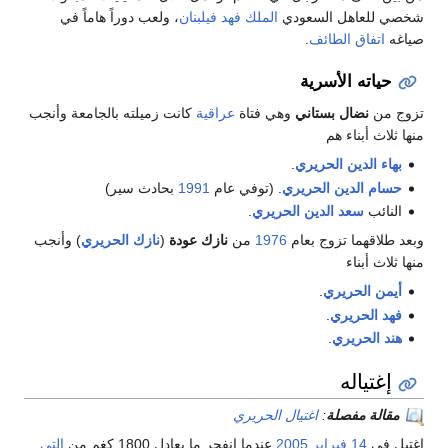
شخصي للعاهل السعودي
الملك فهد
فيلبنان
، ولعب دوراً هاماً في
صياغه
اتفاق الطائف
.
حياته الأسرية
تزوج من
نضال بستاني
وهي فتاة
عراقية
كانت زميلته بالجامعة وأنجب
منها ثلاث أبناء هم
بهاء الدين الحريري
.
حسام الدين الحريري
. (توفي عام
1991
بحادث سير)
النائب
سعد الدين الحريري
.
وبعد طلاقهما تزوج بعام
1976
من
نازك عودة
(
نازك الحريري
) وأنجب
منها ثلاث أبناء
أيمن الحريري
.
فهد الحريري
.
هند الحريري
.
إغتياله
مقالة مفصلة
:
اغتيال الحريري
إغتيل في
14 فبراير
2005
عندما انفجر ما يعادل 1800 كغم من
التي