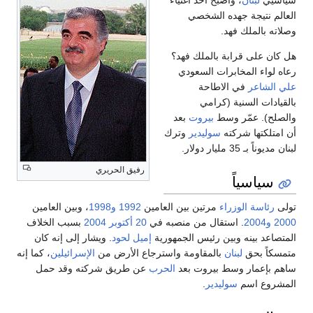
سياسيي
لبنان
، وأصبح أحد أغنياء
العالم نتيجة جهده الشخصي
وصلاته بالملك فهد.
هل كان على قرابة بالملك فهد؟
رعاه لواء المخابرات السعودي
علي الشاعر
في الاطاحة
بالقيادات السنية (كرامي
والصلح). عمّر وسط
بيروت
بعد
أن امتلكتها شركته
سوليدير
وترك
لبنان مديوناً بـ 35 مليار دولار.
رفيق الحريري
سياسياً
تولى
رئاسة الوزراء
مرتين بين العامين
1992
و1998
، وبين العامين
2000
و2004
. استقال من منصبه في
20 أكتوبر
2004
بسبب الخلاف
المتصاعد بينه وبين رئيس الجمهورية
إميل لحود
. ويشار إلى إنه كان
متمسكاً بحق
لبنان
بالمقاومة واسترجاع الأرض من
الإسرائيلين
، كما إنه
ساهم بإعمار وسط بيروت بعد
الحرب
عن طريق شركته وقد حمل
المشروع اسم
سوليدير
.