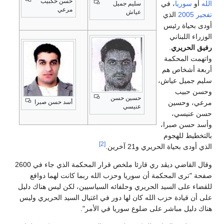
حسن حكبيب
الله
أو
سوريا
، في
سليم جميل
مرعي
عياش
تفجير 2005
الذي
أودى بحياة رئيس
الوزراء اللبناني
رفيق الحريري
.
واتهمت المحكمة
أربعة أشخاص هم
سليم جميل عياش،
وحسن حبيب
حسين حسن
مرعي، وحسين
أسد حسن صبرا
عنيسي
حسن عنيسي،
وأسد حسن صبرا،
بالتخطيط للهجوم
[2]
الذي أودى بحياة الحريري و21 آخرين.
وقال القاضي ديڤد ري قارئا ملخص قرار المحكمة الذي جاء في 2600
صفحة "ترى المحكمة أن سوريا وحزب الله ربما كانت لهما دوافع
للقضاء على السيد الحريري وحلفائه السياسيين، لكن ليس هناك دليل
على أن قيادة حزب الله كان لها دور في اغتيال السيد الحريري وليس
هناك دليل مباشر على ضلوع سوريا في الأمر".