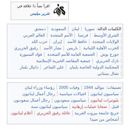
اقرأ نصاً ذا علاقة في
تقرير ميليس
الكلمات الدالة:
سوريا
لبنان
السعودية
دمشق
الشرق الأوسط
فرنسا
الأمم المتحدة
العالم العربي
الولايات المتحدة
حافظ الأسد
إيران
حزب الله
الحرب الأهلية اللبنانية
باريس
بشار الأسد
رفيق الحريري
جورج بوش
الجمعية العامة للأمم المتحدة
فؤاد السنيورة
نازك الحريري
جمعية المقاصد الخيرية الإسلامية‌
المحكمة الدولية الخاصة بلبنان
علي الشاعر
دانيال بلمار
نضال بستاني
تصنيفات
:
مواليد 1944
وفيات 2005
رؤساء وزراء لبنان
سياسيون لبنانيون
اغتيالات سياسية
رجال أعمال لبنانيون
بليونيرات لبنانيون
سياسيون سعوديون
رجال أعمال سعوديون
قتيل
ضحايا عمليات إرهابية
سياسيون لبنانيون سنة
خريج جامعة بيروت العربية
عائلة رفيق الحريري
أعلام لبنانيون
أشخاص من صيدا