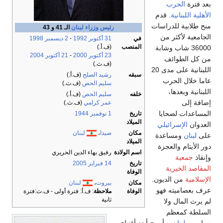
بعد فترة
الحرب
الأهلية اللبنانية
. قدم
منح طلابية للدراسات
رئيس وزراء لبنان
الـ 41 و 43
الجامعية لأكثر من
في
31 أكتوبر
1992
-
2 ديسمبر
1998
المنصب
(ف.أ.)
36000 شاب وشابة
23 أكتوبر
2000
-
21 أكتوبر
2004
من كل الطوائف
(ف.ث.)
اللبنانية على مدى 20
سبقه
رشيد الصلح
(ف.أ.)
عاما خلال الحرب
سليم الحص
(ف.ث.)
اللبنانية وبعدها،
خلفه
سليم الحص
(ف.أ.)
إضافة إلى
عمر كرامي
(ف.ث.)
المساعدات لضحايا
تاريخ
1 نوفمبر
1944
الميلاد
العدوان
الإسرائيلي
مكان
صيدا
،
لبنان
على
لبنان
ومساعدة
الميلاد
دور الأيتام والعجزة
اسم الولادة
رفيق بهاء الدين الحريري
وإنقاذ
جمعية
تاريخ
14 فبراير
2005
المقاصد الخيرية
الوفاة
الإسلامية
من الديون.
مكان
بيروت
،
لبنان
عرف بعصاميته فهو
الوفاة
ملاحظة
: ف.أ: فترة أولى - ف.ث:فترة
ثانية
لم يرث المال ولا
السلطة كمعظم