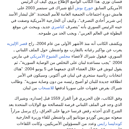
فنسان نوزي. هذا الكاتب الواسع الإطلاع يروي كيف أن الرئيس
الأمريكي السابق
جورج بوش
أبلغ شيراك في سبتمبر 2003 على
هامش دورة اجتماعات الجمعية العامة للأمم المتحدة: "قل لبشار الأسد
إني شرير أُحادي التصرف"، وكيف أن الخارجية الأمريكية وصفت في
حينه الرئيس السوري بأنه "يتصرف
كناصري
جديد، ويبحث عن موقع
البطولة في العالم العربي"، ويجب الحد من طموحه.
ويكشف الكاتب أنه منذ الأشهر الأولى من عام 2004، راح
قصر الإليزيه
يعرب عن بواكير رغباته بالتقارب مع واشنطن حول الملف اللبناني ـ
السوري، فيقول شيراك لأعضاء
مجلس الشيوخ الأمريكي
في مارس
2004: "يجب مساعدة لبنان على التخلص من الوصاية السورية"، ثم
يقول لبوش في خلال العشاء الذي جمعهما في 5 يونيو 2004: "هناك
انتخابات رئاسية ستجري في لبنان في أكتوبر، وسيكون في الأمر
انطلاقة جديدة للبنان لو أصبح رئيسه من دون وصاية سورية". وطالب
شيراك بفرض عقوبات على سوريا لدفعها
للانسحاب
من لبنان.
وفق الكاتب، فإن الحريري قرأ القرار 1559 قبل إصداره، وشيراك
الذي وجد في الملف اللبناني فرصة للمصالحة مع الولايات المتحدة بعد
الشرخ الذي أحدثه رفض فرنسا حربها على العراق، راح يرسل مراراً
مبعوثه موريس گوردو مونتانيو إلى واشنطن للقاء وزيرة الخارجية
كوندليسا رايس
وعدد من المسؤولين الأمريكيين، وكانت اللقاءات