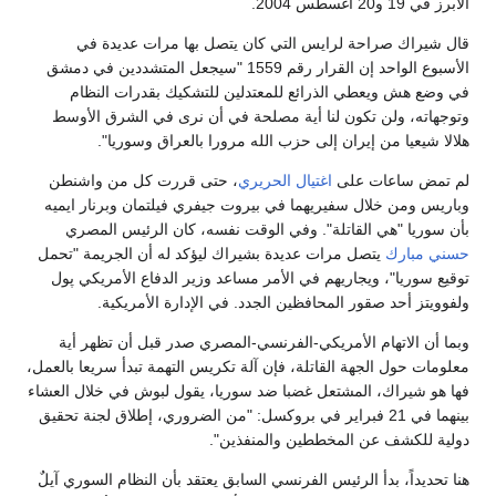
الأبرز في 19 و20 أغسطس 2004.
قال شيراك صراحة لرايس التي كان يتصل بها مرات عديدة في
الأسبوع الواحد إن القرار رقم 1559 "سيجعل المتشددين في دمشق
في وضع هش ويعطي الذرائع للمعتدلين للتشكيك بقدرات النظام
وتوجهاته، ولن تكون لنا أية مصلحة في أن نرى في الشرق الأوسط
هلالا شيعيا من إيران إلى حزب الله مرورا بالعراق وسوريا".
لم تمض ساعات على
اغتيال الحريري
، حتى قررت كل من واشنطن
وباريس ومن خلال سفيريهما في بيروت جيفري فيلتمان وبرنار ايميه
بأن سوريا "هي القاتلة". وفي الوقت نفسه، كان الرئيس المصري
حسني مبارك
يتصل مرات عديدة بشيراك ليؤكد له أن الجريمة "تحمل
توقيع سوريا"، ويجاريهم في الأمر مساعد وزير الدفاع الأمريكي پول
ولفوويتز أحد صقور المحافظين الجدد. في الإدارة الأمريكية.
وبما أن الاتهام الأمريكي-الفرنسي-المصري صدر قبل أن تظهر أية
معلومات حول الجهة القاتلة، فإن آلة تكريس التهمة تبدأ سريعا بالعمل،
فها هو شيراك، المشتعل غضبا ضد سوريا، يقول لبوش في خلال العشاء
بينهما في 21 فبراير في بروكسل: "من الضروري، إطلاق لجنة تحقيق
دولية للكشف عن المخططين والمنفذين".
هنا تحديداً، بدأ الرئيس الفرنسي السابق يعتقد بأن النظام السوري آيلٌ