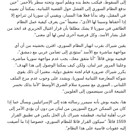
إلى السقوط، فيكتب بخط يده وبقلم أسود وتحته سطر بالأحمر: "حين
ندفع النظام السوري إلى الفشل حول القضية اللبنانية، يمكننا أن نصيبه
في المقتل، وقد بدأنا فعلا هذا المسار، ويقيني أن سوريا لن تتراجع إلا
إذا أخفناها وسببنا لها الأذى"، مضيفاً "من يعرف كيفية عمل النظام
الطائفي في سوريا لا يشك مطلقا بأن قرار اغتيال الحريري قد اتخذ من
قبل بشار الأسد، وكل فرضية أخرى ليس لها أي معنى".
يقين شيراك بقرب انهيار النظام السوري، اقترن بخشيته من أن أي
مواجهة مباشرة مع الأسد "ستؤدي إلى تضامن عربي مع دمشق"،
فيجيبه بوش قائلاً: "أنا متفق معك، يجب عدم مواجهة سوريا مباشرة،
وعلينا المرور عبر لبنان، ولكن كيف يمكننا الوصول إلى هذا الهدف".
يكرر شيراك ضرورة قيام لجنة تحقيق دولية، معتبرا أن ذلك يقوي
شوكة المعارضة اللبنانية لسوريا، ويشدد على وجوب عدم مزج الملف
اللبناني ـ السوري مع مسيرة سلام الشرق الأوسط "لأننا بذلك نخسر
الشيعة الذين سينضمون إلى العلويين".
هنا، يجيبه بوش بأنه سيمرر رسالته هذه إلى الإسرائيليين ويسأل عما إذا
كان من الممكن خروج السوريين من لبنان من دون أن يؤدي الأمر إلى
حرب أهلية لبنانية، فيطمئنه شيراك بأن الحل يكمن في تطبيق القرار
1559 قائلاً: "سيكون القرار قاتلا للنظام السوري، خصوصا إذا ما أضيفت
إليه عقوبات قاسية على هذا النظام".