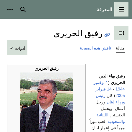
المعرفة
القائمة الرئيسية
بحث
أدوات
رفيق الحريري
تبديل عرض جدول المحتويات
مقالة
ناقش هذه الصفحة
أدوات
رفيق الحريري
رفيق بهاء الدين
الحريري
(
1 نوفمبر
1944
-
14 فبراير
2005
) كان
رئيس
وزراء
لبنان
ورجل
أعمال، ويحمل
الجنستين
اللبنانية
والسعودية
. لعب دوراً
مهماً في إعمار لبنان