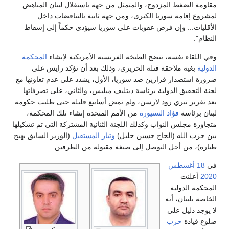
مقاومة الضغط المزدوج، والمتمثل من جهة باستقلال لبنان المناهض
لمشروع إقامة سوريا الكبرى، ومن جهة ثانية بالتناقضات داخل
الأقليات... وإن فرض عقوبات على سوريا سيؤدي حكماً إلى إسقاط
النظام".
وفي اللقاء نفسه، تنضج الطبخة الفرنسية الأمريكية لإنشاء
المحكمة
الدولية
بغية ملاحقة قتلة الحريري، وذلك بعد أن تؤكد رايس على
ضرورة استصدار قرارين ضد سوريا، الأول، يشدد على عدم تعاونها مع
لجنة التحقيق الدولية برئاسة ديتليف ميليس، والثاني، على تصرفاتها
بعد تقرير تيري رود لارسن، ولم تمض أسابيع قليلة حتى طلبت حكومة
لبنان برئاسة
فؤاد السنيورة
من الأمم المتحدة إنشاء تلك المحكمة،
متجاوزة مجلس النواب وكذلك اللجنة الثنائية المشتركة التي تم تشكيلها
بين حزب الله (الحاج حسين خليل)
وتيار المستقبل
(الوزير السابق بهيج
طبارة)، من أجل التوصل إلى صيغة مقبولة من الطرفين.
في
18 أغسطس
2020
أعلنت
المحكمة الدولية
الخاصة بلبنان، أنه
لا يوجد دليل على
ضلوع قيادة
حزب