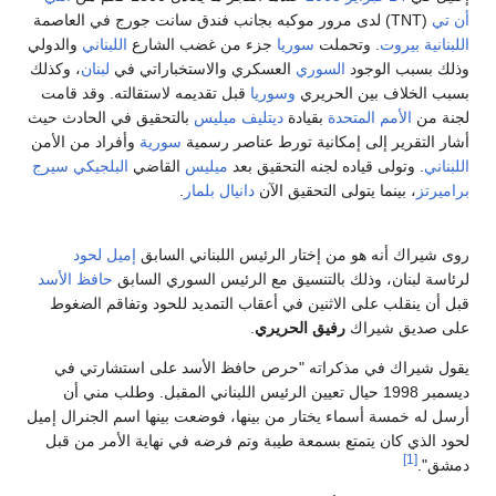
أن تي
(TNT) لدى مرور موكبه بجانب فندق سانت جورج في العاصمة
اللبنانية
بيروت
. وتحملت
سوريا
جزء من غضب الشارع
اللبناني
والدولي
وذلك بسبب الوجود
السوري
العسكري والاستخباراتي في
لبنان
، وكذلك
بسبب الخلاف بين الحريري
وسوريا
قبل تقديمه لاستقالته. وقد قامت
لجنة من
الأمم المتحدة
بقيادة
ديتليف ميليس
بالتحقيق في الحادث حيث
أشار التقرير إلى إمكانية تورط عناصر رسمية
سورية
وأفراد من الأمن
اللبناني
. وتولى قياده لجنه التحقيق بعد
ميليس
القاضي
البلجيكي
سيرج
براميرتز
، بينما يتولى التحقيق الآن
دانيال بلمار
.
روى شيراك أنه هو من إختار الرئيس اللبناني السابق
إميل لحود
لرئاسة لبنان، وذلك بالتنسيق مع الرئيس السوري السابق
حافظ الأسد
قبل أن ينقلب على الاثنين في أعقاب التمديد للحود وتفاقم الضغوط
على صديق شيراك
رفيق الحريري
.
يقول شيراك في مذكراته "حرص حافظ الأسد على استشارتي في
ديسمبر 1998 حيال تعيين الرئيس اللبناني المقبل. وطلب مني أن
أرسل له خمسة أسماء يختار من بينها، فوضعت بينها اسم الجنرال إميل
لحود الذي كان يتمتع بسمعة طيبة وتم فرضه في نهاية الأمر من قبل
[1]
دمشق".