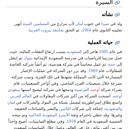
السيرة
نشأته
ولد في
صيدا
في جنوب
لبنان
لأب مزارع من
المسلمين السنة
أنهى
تعليمه الثانوي عام
1964
، ثم التحق
بجامعة بيروت العربية
.
حياته العملية
في عام
1965
هاجر إلى
السعودية
بسبب ارتفاع النفقات المالية، حيث
عمل مدرسا للرياضيات في مدرسة السعودية الإبتدائية
بتبوك
ثم إنتقل
إلى
جدة
، ثم عمل محاسباً في شركة هندسية، ثم أنشأ شركته الخاصة
للمقاولات عام
1969
. وقد برز دور الشركة في عمليات الإعمار
المتسارعة التي كانت المملكة تشهدها في تلك الفترة، ونمت شركته
بسرعة خلال سبعينيات القرن الماضي، وفي أواخر السبعينيات، قام
بشراء شركة
أوجيه
الفرنسية
ودمجها في شركته ليصبح اسمها
سعودي
أوجيه
. أصبحت الشركة من أكبر شركات المقاولات في
العالم العربي
واتسع نطاق إمبراطوريته ليشمل شبكة من البنوك والشركات في
لبنان
والسعودية
، إضافة إلى شركات
للتأمين
والنشر والصناعات الخفيفة
وغيرها. وقد حظي باحترام وثقة
الأسرة السعودية الحاكمة
وتم منحه
الجنسية السعودية في العام
1978
. وفي مطلع الثمانينيات، أصبح واحداً
من بين أغنى مائة رجل في العالم، وعمل خلال الثمانينيات كمبعوث