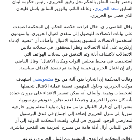
وحضر جلسة النطق بالحكم نجل رفيق الحريري، رئيس حكومة لبنان
السابق
سعد الحريري
، وعائلة النائب والوزير السابق باسل فليحان
الذي قضى مع الحريري.
وقال القاضي راي، خلال قراءته خلاصة الحكم، إن المحكمة اعتمدت
على بيانات الاتصالات للوصول إلى منفذي اغتيال الحريري، والمتهمون
استخدموا الاتصالات للتنسيق بعملية الاغتيال. وأضاف أن "قضية الإدعاء
إرتكزت على أدلة الاتصالات ونظر المحققون في سجلات ملايين
الاتصالات لاكتشاف أدلة وتم التدقيق في سجلات الهواتف التي
استخدمت في محيط مجلس النواب ومكان الاغتيال". وقال القاضي
راي إن اغتيال الحريري عملية إرهابية تم تنفيذها لأهداف سياسية.
وقالت المحكمة إن انتحاريا يقود آلية من نوع
ميتسوبيشي
استهدف
موكب الحريري، وحاول المتهمون تغطية عملية الاغتيال بتحميلها
لشخصيات وهمية. وأضاف أنه يمكن تفسير الاعتداء على مروان حمادة
بأنه كان تحذيرا للحريري وجنبلاط لعدم تجاوز حدودهم مع سوريا،
مشيرا إلى أن قرار الاغتيال تزامن مع زيارة وليد المعلم وزير خارجية
سوريا إلى منزل الحريري إضافة إلى اجتماع في فندق البرستول
لمعارضي الوجود السوري في لبنان. ولفتت المحكمة الدولية إلى أن
الأمن اللبناني أزال أدلة هامة من مسرح الجريمة بعد التفجير مباشرة.
وقالت المحكمة إن الهدف المنشود من اغتيال الحريري زعزعة