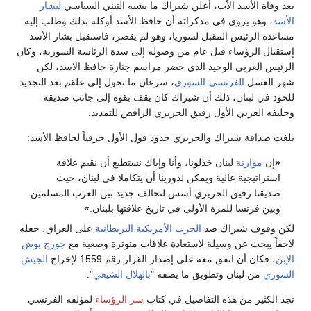
بعد وفاة الأسد الأب، أعلن شيراك ما يشبه التبني السياسي
لبشار
الأسد
، وهو يروي في مذكراته أن حافظ الأسد أوكله بذلك وطلب إليه
مساعدة الرئيس المقبل لسوريا، وهو لم يقصر، فاستقبل بشار الأسد
إستقبال الرؤساء قبل عام من وصوله إلى سدة الرئاسة السورية، وكان
الرئيس الغربي الوحيد الذي حضر مراسم جنازة حافظ الاسد، لكن
شهر العسل
الفرنسي-السوري
، سرعان ما تحول إلى علقم بعد التجديد
للحود في لبنان، ذلك أن شيراك كان يقف بقوة إلى جانب صديقه
وحليفه العربي الأول رفيق الحريري الرافض للتمديد.
بلغت صداقة شيراك والحريري حدود قول الأول حرفياً لحافظ الأسد:
«
إن
موارنة
لبنان خذلونا، وأنا وإياك نستطيع أن نقيم علاقة
استراتيجية عالية ويمكن لدورينا أن يتكاملا في لبنان، حيث
صديقنا رفيق الحريري أسس لتحالف جديد بين العرب المسلمين
وبين فرنسا للمرة الأولى في تاريخ علاقتها بلبنان.
»
لكن وقوف شيراك ضد
الحرب الأمريكية البريطانية
على العراق، جعله
لاحقاً يبحث عن وسيلة لاستعادة علاقات متوترة وصعبة مع
جورج بوش
الإبن
، فكان أن اتفق معه على إصدار القرار رقم 1559 لإخراج
الجيش
السوري
من لبنان وتطويق ما يصفه "
بالهلال الشيعي
".
نجد الكثير من هذه التفاصيل في كتاب
سر الرؤساء
لمؤلفه الفرنسي