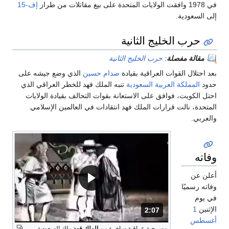
في 1978 وافقت الولايات المتحدة على بيع مقاتلات من طراز
إف-15
إلى السعودية.
حرب الخليج الثانية
مقالة مفصلة
:
حرب الخليج الثانية
بعد احتلال القوات العراقية بقيادة
صدام حسين
الذي وضع جيشه على
حدود
المملكة العربية السعودية
تنبه الملك فهد للخطر العراقي الذي
احتل الكويت، فوافق على الاستعانة بقوات التحالف بقيادة الولايات
المتحدة، نالت قرارات الملك فهد انتقادات في العالمين الإسلامي
والعربي.
وفاته
أعلن عن
وفاته رسميًا
في يوم
الإثنين
1
2:07
المدة: دقائق و 7 ثواني.
أغسطس
مسرحية عراقية ساخرة من
الملك فهد
ملك السعودية.