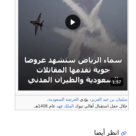
1:57
المدة: دقائق و 57 ثواني.
سلمان بن عبد العزيز
، يؤدي
العرضة السعودية
،
خلال حفل استقبال أهالي تبوك
الملك فهد
عام 1408هـ.
انظر أيضا