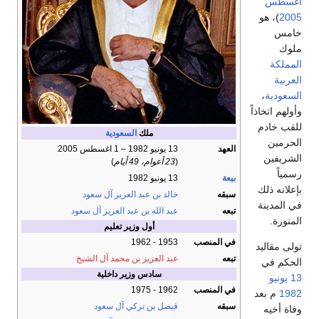
أغسطس
2005
)، هو
خامس
ملوك
المملكة
العربية
السعودية
،
وأولهم اتخاذاً
للقب خادم
ملك
السعودية
الحرمين
العهد
13 يونيو 1982 – 1 اغسطس 2005
الشريفين
(
23 أعوام، 49 أيام
)
رسمياً
بيعة
13 يونيو 1982
بإعلانه ذلك
سبقه
خالد بن عبد العزيز آل سعود
في المدينة
تبعه
عبد الله بن عبد العزيز آل سعود
المنورة.
أول وزير تعليم
في المنصب
1953 - 1962
تولى مقاليد
تبعه
عبد العزيز بن محمد آل الشيخ
الحكم في
سادس وزير داخلية
13 يونيو
في المنصب
1962 - 1975
1982
م بعد
سبقه
فيصل بن تركي آل سعود
وفاة أخيه