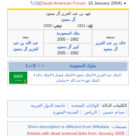
[3]
(
Saudi-American Forum
, 16 January 2004)
فهد بن عبد العزيز آل سعود
آل سعود
وُلِد:
1921
توفي:
2005
ملك السعودية
سبقه
تبعه
1982 – 2005
خالد بن عبد العزيز
عبد الله بن عبد
كبير آل سعود
آل سعود
العزيز آل سعود
1982 – 2005
ملوك
السعودية
e
t
v
أخف
الملك عبد العزيز
•
الملك سعود
•
الملك فيصل
•
الملك خالد
•
الملك فهد
•
عبد الله
•
سلمان
الكلمات الدالة:
الولايات المتحدة
جامعة الدول العربية
صدام حسين
الرياض
المدينة المنورة
تصنيفات
:
Short description is different from Wikidata
Articles with dead external links from January 2008