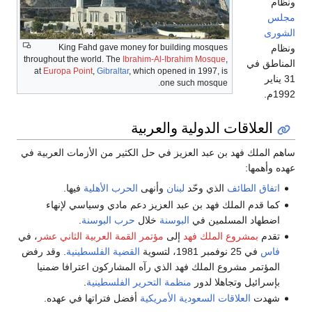
ونظام
مجلس
الشورى
ونظام
King Fahd gave money for building mosques
throughout the world. The
Ibrahim-Al-Ibrahim Mosque
,
المناطق في
at
Europa Point
,
Gibraltar
, which opened in 1997, is
31 يناير
one such mosque.
1992م.
العلاقات الدولية والعربية
ساهم الملك فهد بن عبد العزيز في حل الكثير من الأزمات العربية في
عهده وأهمها:
اتفاق الطائف
الذي وحّد
لبنان
وأنهى
الحرب الأهلية
فيها.
كما قدم الملك فهد بن عبد العزيز دعم مادي وسياسي لإنهاء
اضطهاد المسلمين في
البوسنة
خلال
حرب البوسنة
.
تقدم
بمشروع الملك فهد
إلى
مؤتمر القمة العربية الثاني عشر
، في
فاس
في 25 نوفمبر 1981، لتسوية
القضية الفلسطينية
. وقد رفض
المؤتمر مشروع الملك فهد الذي رآه المشاركون اعترافا ضمنيا
بإسرائيل وتجاهلا لدور
منظمة التحرير الفلسطينية
.
شهدت
العلاقات السعودية الأمريكية
أفضل فتراتها في عهده.