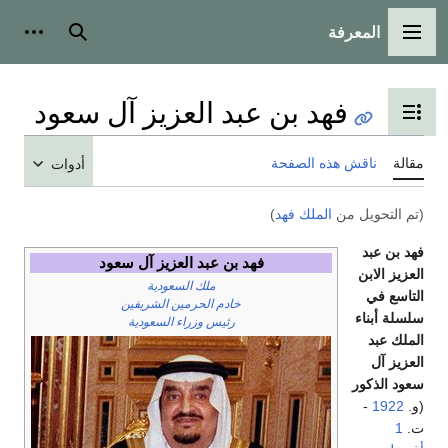
المعرفة
القائمة الرئيسية
بحث
أدوات
فهد بن عبد العزيز آل سعود
تبديل عرض جدول المحتويات
مقالة
ناقش هذه الصفحة
أدوات
(تم التحويل من
الملك فهد
)
فهد بن عبد
فهد بن عبد العزيز آل سعود
العزيز الابن
ملك السعودية
التاسع في
خادم الحرمين الشريفين
سلسلة أبناء
رئيس وزراء السعودية
الملك عبد
العزيز آل
سعود الذكور
(و.
1922
-
ت.
1