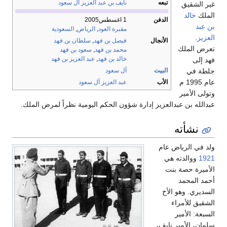
تبعه
نايف بن عبد العزيز آل سعود
غير الشقيق
الملك
خالد
الدفن
1 اغسطس2005
بن عبد
مقبرة العود
,
الرياض
,
السعودية
العزيز
.
الأنجال
فيصل بن فهد
,
سلطان بن فهد
تعرض الملك
محمد بن فهد
,
سعود بن فهد
خالد بن فهد
,
عبد العزيز بن فهد
فهد إلى
جلطة في
البيت
آل سعود
عام 1995 م
الأب
عبد العزيز آل سعود
وتولى الأمير
عبدالله بن عبدالعزيز إدارة شؤون الحكم اليومية نظراً لمرض الملك.
نشأته
ولد في الرياض عام
1921
ووالدته هي
الأميرة حصة بنت
أحمد المحمد
السديري. وهو الأخ
الشقيق للأمراء
السبعة: الأمير
سلمان، الأمير نايف،