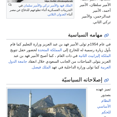
الأمير سلطان، الأمير
الملك فهد
والأمير تركي
والأمير سلمان
في
التدريبات العسكرية أثناء تطوعهم للدفاع عن مصر
أحمد، الأمير
أثناء
العدوان الثلاثي
.
عبدالرحمن، والأمير
تركي الثاني.
مهامه السياسية
في عام 1954م تولى الأمير فهد بن عبد العزيز وزارة التعليم كما قام
بأول زيارة رسمية له للخارج إلى
المملكة المتحدة
لحضور حفل تتويج
الملكة إليزابيث الثانية
في ذات العام ، كما أصبح الأمير فهد بن عبد
العزيز يتولى المباحثات من الجانب السعودي خلال انعقاد
جامعة الدول
العربية
كما تولى وزارة الداخلية في عهد
الملك فيصل
.
إصلاحاته السياسيّة
تميز عهده
بصدور
النظام
الأساسي
للحكم