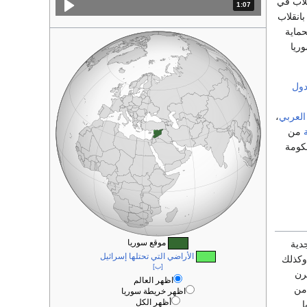
لاب في
1:07
المدة: دقائق و 7 ثواني.
بانقلاب
معظم الحماية
وريا
دول
 العربي
،
من
لحكومة
موقع سوريا
جدية
الأراضي التي تحتلها إسرائيل
 وكذلك
[ب]
قرن
اظهر العالم
 من
اظهر خريطة سوريا
أظهر الكل
.