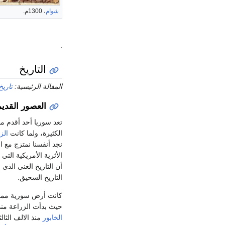
شوام
، 1300م.
.
التاريخ
المقالة الرئيسية:
تاريخ
العصور القديم
تعد سوريا أحد أقدم م
الكثيرة، ولما كانت
الز
نجد أنفسنا نمتزج مع ا
الأثرية الأمريكية ا
أن التاريخ الغني الذ
التاريخ السحيق.
كانت أرض سورية ممل
حيث بدأت الزراعة من
الخابور
منذ الالف الثا