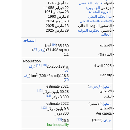
• انتهاء
الانتداب الفرنسي
17 أبريل 1946
• جزء من
الجمهورية
22 فبراير 1958
–
العربية المتحدة
28 سبتمبر 1961
•
بدء الحكم البعثي
8 مارس 1963
•
الإطاحة بالنظام البعثي
8 ديسمبر 2024
• الدستور المؤقت الحالي
13 مارس 2025
• تأسيس
الحكومة المؤقتة
29 مارس 2025
الحالية
المساحة
2
[9]
• الإجمالية
km
185.180
(71.498 sq mi) (
رقم 87
)
• الماء (%)
1.1
Population
[11]
[10]
• 2025 التعداد
25.255.139
(
رقم
)
57
2
• Density
118.3/km
(306.4/sq mi) (
رقم
)
70
ن.م.إ.
(
ق.ش.م.
)
2021 estimate
[12]
• الإجمالي
50.28 بليون دولار
[12]
• للفرد
3.300 دولار
ن.م.إ.
(الاسمي)
2022 estimate
[12]
• الإجمالي
9.8 بليون دولار
• Per capita
800 دولار
[13]
جيني
(2022)
26.6
low inequality