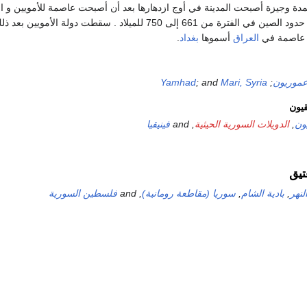
ذلك بمدة وجيزة أصبحت المدينة في أوج ازدهارها بعد أن أصبحت عاصمة للأمويين و ا
امتدت من اسبانيا إلى حدود الصين في الفترة من 661 إلى 750 للميلاد . سقطت دو
م عاصمة في
العراق
أسموها
بغداد
.
موريون
;
Mari, Syria
; and
Yamhad
قيون
ون
,
الدويلات السورية الحيثية
, and
فينيقيا
تيق
لنهر
,
بادية الشام
,
سوريا (مقاطعة رومانية)
, and
فلسطين السورية