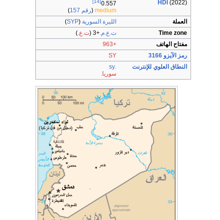
[14]
HDI
(2022)
0.557
medium
(
رقم 157
)
العملة
الليرة السورية
(
SYP
)
Time zone
ت.ع.م.
+3
(
ت.ع.
)
مفتاح الهاتف
+963
رمز الآيزو 3166
SY
النطاق العلوي للإنترنت
.sy
سوريا.