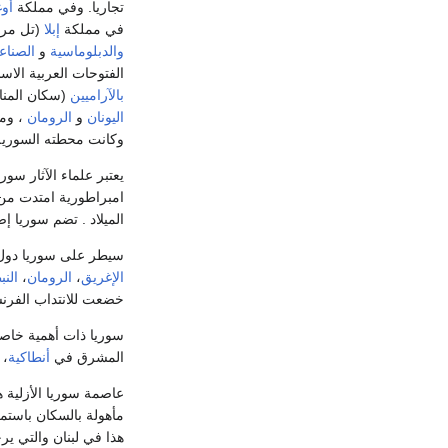
تجاريا. وفي مملكة
أو
في مملكة
إبلا
(تل مرد
والدبلوماسية
و
الصناع
الفتوحات العربية الاسل
بالآراميين
(سكان المنا
اليونان
و
الرومان
وكانت محطته السورية 
يعتبر علماء الآثار سو
الميلاد . تضم سوريا إ
سيطر على سوريا دول 
الإغريق
،
الرومان
،
الن
خضعت للانتداب الفر
سوريا ذات أهمية خاصة أيضا للم
المشرق في
أنطاكية
، 
عاصمة سوريا الأزلية
مأهولة بالسكان باستمر