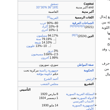
Capital
دمشق
and أكبر مدينة
36°18′E
33°30′N
أكبر مدينة
العاصمة
 إبدال
[1]
اللغات الرسمية
العربية
ة بين
الجماعات العرقية
80–90%
عرب
[6]
[5]
[4]
[3]
[2]
9–10%
أكراد
(2021)
للوية
1–10%
أخرى
ا
[8]
[7]
94.17%
مسلمون
الدين
(2024)
ة
79.19%
سنة
14.10%
شيعة
ح
10–13%
علويون
، وقد
3%
دروز
2.5–3.84%
مسيحيون
1.99%
آخرون
ل حرف
صفة المواطن
سوري، سوريون
 من
الحكومة
جمهورية رئاسية
مركزية تحت
حكم
حكومة مؤقتة
مال
•
الرئيس
أحمد الشرع
التشريع
مجلس الشعب
التأسيس
•
المملكة العربية السورية
8 مارس 1920
•
الدولة السورية
تحت
1 ديسمبر 1924
الانتداب الفرنسي
•
الجمهورية السورية
14 مايو 1930
الأولى