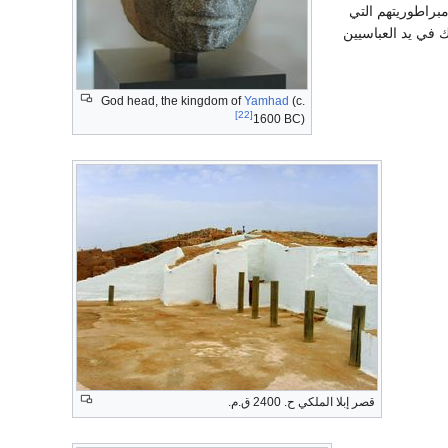
مبراطوريتهم التي
لة الأمويين بعد ذلك في يد العباسيين
God head, the kingdom of
Yamhad
(c.
[22]
1600 BC)
قصر إبلا الملكي ح. 2400 ق.م.