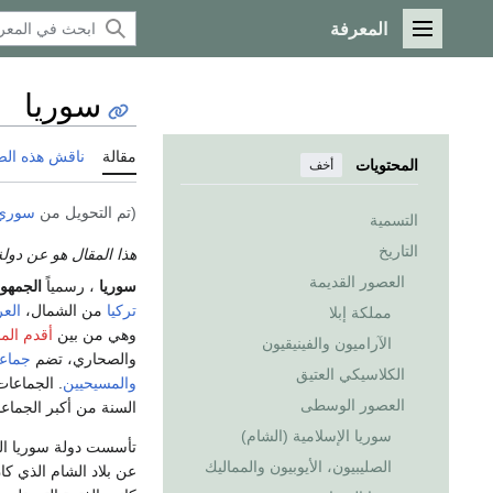
المعرفة
القائمة الرئيسية
سوريا
مقالة
ناقش هذه ال
المحتويات
أخف
(تم التحويل من
سوري
التسمية
التاريخ
هذا المقال هو عن دولة
العصور القديمة
سوريا
، رسمياً
الجمهور
تركيا
من الشمال،
الع
مملكة إبلا
وهي من بين
أقدم الم
الآراميون والفينيقيون
والصحاري، تضم
جماعا
الكلاسيكي العتيق
والمسيحيين
. الجماعا
العصور الوسطى
السنة من أكبر الجماع
سوريا الإسلامية (الشام)
تأسست دولة سوريا ال
الصليبيون، الأيوبيون والمماليك
عن بلاد الشام الذي ك