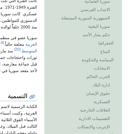
كانت الفترة التي تلت 
سوريا العثمانية
الفترة 1949-1971. ما بين 1958 و1961، دخلت سورية في
الانتداب الفرنسي
الجمهورية السورية المستقلة
الدستوري للمواطنين، و
سوريا البعثية
منذ 2000 حلفاًُ لوالده
حكم بشار الأسد
سوريا عضو في منظمة 
الجغرافيا
[18]
العربية
معلقة حالياً.
[20]
المتوسط
.
منذ مارس 2011، انزلقت 
المناخ
ثورات واحتجاجات جماع
السياسة والحكومة
قبل جماعة معارضة،
ا
الانتخابات
لأخذ مقعد سوريا في
ا
الحزب الحاكم
ادارة البلاد
حقوق الإنسان
التسمية
العسكرية
الكتابة الرسمية لاسم س
العلاقات الخارجية
العربية، وكتبت أسماء 
التقسيمات الادارية
الأسماء الفوق الثلاثي
الثالث قبل الميلاد، و
الإنترنت والاتصالات
تناوله معجم البلدان ل