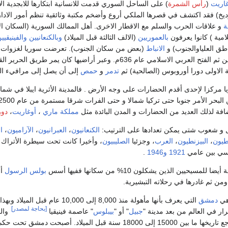
غاريت
(
رأس الشمرة
) على الساحل السوري قدمت للانسانية ابتكارها للابجدية الا
يخ) فقد اكتشف في قصرها الملكي أروع وأضخم مكتبة وثائقية تنظم أمور الادا
ة
و علاقات الحرب والسلم مع الاقطار الاخرى. أهل الممالك السورية (السكان ا
امية ) كانوا يعرفون
بالعموريين
(الالف الثالثة قبل الميلاد)
وبالكنعانيين
والفينيقيي
طق العلياوالجنوب) و
الانباط
(بعض من سكان الجنوب). تعرضت سوريا لغزوات
، ومن ثم الفتح العربي الاسلامي عام 636م. وعبر أراضيها كان يمر طريق
الاولى دورا أوروبوس (الصالحية) ثم
تدمر
و
حمص
إلى أن يصل إلى مرافيء الب
ريا مركزا لإحدى أقدم الحضارات على وجه الأرض . فالمدينة الأثرية ايبلا في شم
ضافة لذلك العديد من الحضارات و المدن البائدة مثل
مملكة ماري
،
أوغاريت
،
دور
و شعوب شتى يمكن تعدادها على الترتيب:
الكنعانيون
،
العبرانيون
،
الآراميون
،
ا
بطيون
،
البيزنطيون
،
العرب
، وجزئيا
الصليبيون
، وأخيرا كانت تحت سيطرة الأتراك
نسي بين عامي
1921
و1946
.
سيحيين الذين يشكلون 10% من سكانها ففيها أسس
بولس الرسول
أو
ومن ثم غادرها في رحلاته التبشيرية.
 هي
دمشق
التي يعرف بأنها مأهولة منذ 8,000 إلى 10,000
[بحاجة لمصدر]
ار في العالم من بعد مدينة "
جبيل
" أو "
بيبلوس
" عاصمة فينيقيا
والم
هذا في لبنان والتي يرجع تاريخها ما بين 15000 إلى 18000 سنة قبل الميلاد. أ