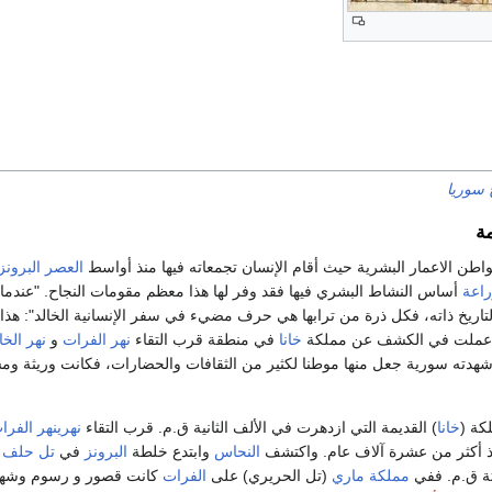
 سوريا
ة
واطن الاعمار البشرية حيث أقام الإنسان تجمعاته فيها منذ أواسط
العصر البرون
راعة
أساس النشاط البشري فيها فقد وفر لها هذا معظم مقومات النجاح. "عندما
لتاريخ ذاته، فكل ذرة من ترابها هي حرف مضيء في سفر الإنسانية الخالد": هذا م
لتي عملت في الكشف عن مملكة
خانا
في منطقة قرب التقاء
نهر الفرات
و
نهر الخا
ي شهدته سورية جعل منها موطنا لكثير من الثقافات والحضارات، فكانت وريثة وم
كة (
خانا
) القديمة التي ازدهرت في الألف الثانية ق.م. قرب التقاء
نهرينهر الفرا
ذ أكثر من عشرة آلاف عام. واكتشف
النحاس
وابتدع خلطة
البرونز
في
تل حلف
ع
لثة ق.م. ففي
مملكة ماري
(تل الحريري) على
الفرات
كانت قصور و رسوم وشهد از