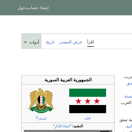
إنشاء حساب
دخول
اقرأ
عرض المصدر
تاريخ
أدوات
رب،
الجمهورية العربية السورية
شق
لسنة
 العرب
[أ]
العلم
الشعار
ة تنبثق
نية
.
النشيد:
"
حُمَاةَ الدِّيَارِ
"