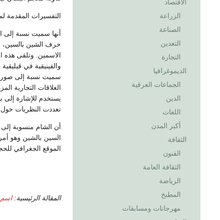
الاقتصاد
الزراعة
التفسيرات المقدمة لمع
الصناعة
أنها سميت نسبة إلى ا
التعدين
حرف الشين بالسين، وه
الاسمين. وتلقى هذه ال
التجارة
والفينيقية في قيليقية
الديموغرافيا
سميت نسبة إلى صور ال
الجماعات العرقية
العلاقات التجارية المز
الدين
يستخدم للإشارة إلى ب
تعددت النظريات حول أ
اللغات
أكبر المدن
أن الشام منسوبة إلى س
السين بالشين وهو أمر 
الثقافة
الموقع الجغرافي للحج
الفنون
الثقافة العامة
الرياضة
المطبخ
المقالة الرئيسية:
اسم 
مهرجانات ومسابقات