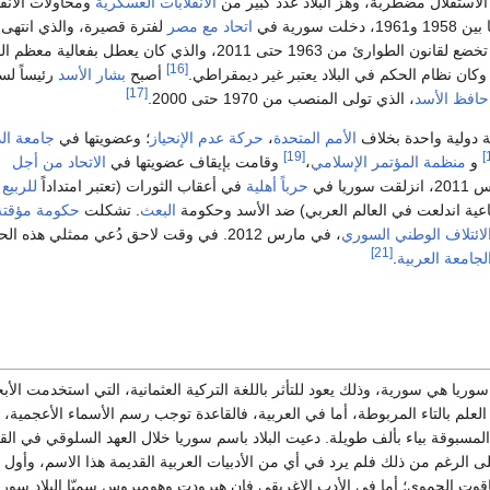
الاستقلال مضطربة، وهز البلاد عدد كبير من
الانقلابات العسكرية
ومحاولات الانق
اتحاد مع مصر
لفترة قصيرة، والذي انتهى 
عسكري. كانت سوريا تخضع لقانون الطوارئ من 1963 حتى 2011، والذي كان يعطل بفعالية 
[16]
كان نظام الحكم في البلاد يعتبر غير ديمقراطي.
أصبح
بشار الأسد
رئيساً لس
[17]
حافظ الأسد
، الذي تولى المنصب من 1970 حتى 2000.
دولية واحدة بخلاف
الأمم المتحدة
،
حركة عدم الإنحياز
؛ وعضويتها في
جامعة ال
[19]
و
منظمة المؤتمر الإسلامي
،
وقامت بإيقاف عضويتها في
الاتحاد من أجل
سوريا في
حرباً أهلية
في أعقاب الثورات (تعتبر امتداداً
للربيع
ية اندلعت في العالم العربي) ضد الأسد وحكومة
البعث
. تشكلت
حكومة مؤقتة
لائتلاف الوطني السوري
، في مارس 2012. في وقت لاحق دُعي ممثلي هذه ا
[21]
لجامعة العربية
.
وريا هي سورية، وذلك يعود للتأثر باللغة التركية العثمانية، التي استخدمت الأب
العلم بالتاء المربوطة، أما في العربية، فالقاعدة توجب رسم الأسماء الأعجمية،
ة المسبوقة بياء بألف طويلة. دعيت البلاد باسم سوريا خلال العهد السلوقي في ال
على الرغم من ذلك فلم يرد في أي من الأدبيات العربية القديمة هذا الاسم، وأول
ياقوت الحموي؛ أما في الأدب الإغريقي فإن هيرودت وهوميروس سميّا البلاد سوريا