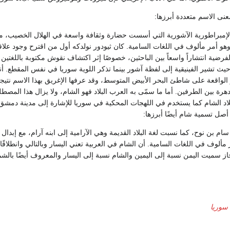
نى الاسم متعددة أبرزها:
لإمبراطورية الآشورية التي أسست حضارة وثقافة واسعة في الهلال الخصيب، مع
و أمر مألوف في اللغات السامية. كان ثيودور نولدكه أول من اقترح وجود علاق
فرضية انتشاراً واسعاً بين الباحثين، خصوصًا إثر اكتشاف نقوش مكتوبة باللغتين ا
 حيث تشير الفينيقية إلى لفظة آشور بينما تذكر اللوية سوريا في نفس المقطع. أنه
واقعة على شاطئ البحر الأبيض المتوسط، وقد عرفها الإغريق بهذا الاسم نتيج
دهرة بين الطرفين. أما ما سمّى به العرب البلاد فهو الشام، ولا يزال هذا المصطل
لاد الشام كما يستخدم في اللهجات المحكية في سوريا للإشارة إلى مدينة دمشق
صل تسمية شام أيضًا أبرزها:
ام بن نوح، كما نسبت لغة البلاد القديمة وهي الآرامية إلى ابنه آرام، مع إبدا
مألوف في اللغات السامية. أن الشام في العربية تعني اليسار وبالتالي وانطلاقًا
از سميت اليمن نسبة إلى اليمين والشام نسبة إلى اليسار والمعروف أيضًا بالش
سوريا