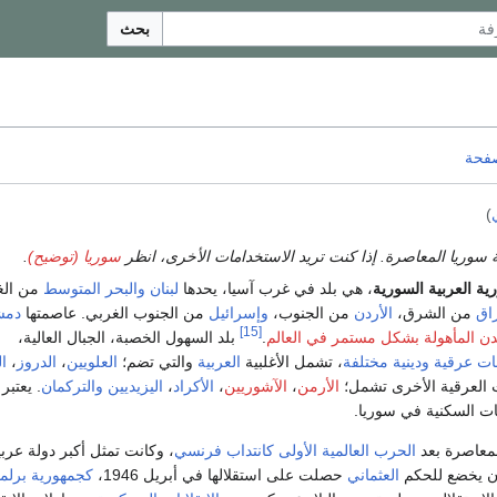
بحث
صفحة
)
 سوريا المعاصرة. إذا كنت تريد الاستخدامات الأخرى، انظر
سوريا (توضيح)
.
ية العربية السورية
، هي بلد في غرب آسيا، يحدها
لبنان
والبحر المتوسط
من الغ
راق
من الشرق،
الأردن
من الجنوب،
وإسرائيل
من الجنوب الغربي. عاصمتها
دم
[15]
دن المأهولة بشكل مستمر في العالم
.
بلد السهول الخصبة، الجبال العالية،
ت عرقية ودينية مختلفة
، تشمل الأغلبية
العربية
والتي تضم؛
العلويين
،
الدروز
،
ا
ت العرقية الأخرى تشمل؛
الأرمن
،
الآشوريين
،
الأكراد
،
اليزيديين
والتركمان
. يعتبر
ات السكنية في سوريا.
معاصرة بعد
الحرب العالمية الأولى
كانتداب فرنسي
، وكانت تمثل أكبر دولة عربي
ان يخضع للحكم
العثماني
حصلت على استقلالها في أبريل 1946،
كجمهورية برلما