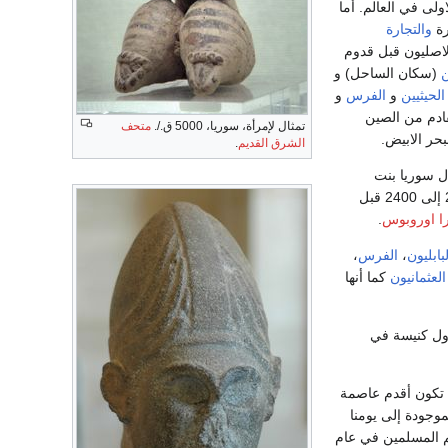
ولى في العالم. أما
رة
والتجارة
لاصليون قبل قدوم
ن
(سكان الساحل) و
الحيثيين
و
الفرس
و
 الحرير القادم من الصين
تمثال لإمرأة، سوريا، 5000 ق./.
متحف
حر الابيض.
الشرق القديم
.
ال سوريا بنت
امبراطورية امتدت من البحر الأمر جنوبا حتى تركيا شمالا و حتى الفرات شرقا مستمرة من عام 2500 إلى 2400 قبل
ا اوروبوس
.
لبابليون
،
الفرس
،
العثمانيون
كما أنها
ل كنيسة في
 عام قبل الميلاد وبهذا تكون أقدم عاصمة
وجودة إلى يومنا
صبحت دمشق تحت حكم المسلمين في عام