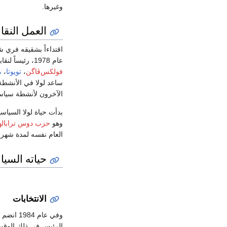
وغيرها.
العمل النقا
اقتداءاً بشقيقه فري ش
عام 1978، رئيساً لنقابة عمال الصلب في
فولكس‌ڤاگن
،
تويوتا
،
م
ساعد لولا في الأنشطة 
الآخرون لأنشطة سياسي
وهو
حزب دوس تراباله
العام نفسه لمدة شهر ب
حياته السيا
الانتخابات
وفي عام