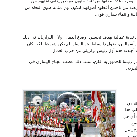
قروض جديدة بدعوى عدم قدرة الاقتصاد الوطني على السداد، والاهم من كل ذلك انه أصبح رئيسا لدولة يقترب عدد سكانها من 200 مليون مواطن يعانى اغلبهم من
ضة من ناخبين أعطوه أصواتهم ليكون لهم بمثابة طوق النجاة من
لية وانتماء يساري قوى.
نقابة عمالية بهدف تحسين أوضاع العمال. ولأن البرازيل، في ذلك
ماليين، تحول دا سيلفا نحو اليسار. لم يكن شيوعيا، لكنه كان
ب أجندته هذه أول رئيس برازيلي من حزب العمال.
 صار رئيسا للجمهورية. لكن، سبب ذلك غضب الجناح اليساري في
حرية.
ري من
لب هذا
ت أي في
يع
مج يصل
أساس إعطاء