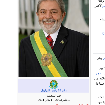
 وكان
يم
لأكثر
ساء
اج
ر
وهو
ر والتهميش إلى قمة هرم السلطة في بلادهم. وُلد لولا في 27 أكتوبر
د الحمر
لاية من
فيها دا
رقم 35
رئيس البرازيل
في المنصب
الكتاب:
1 يناير 2003 – 1 يناير 2011
دا من