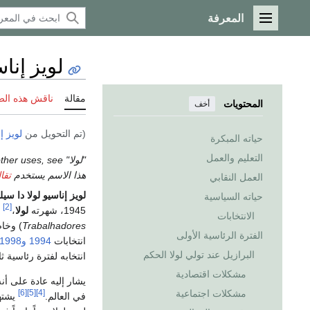
المعرفة
القائمة الرئيسية
لويز إناس
مقالة
ناقش هذه ال
المحتويات
أخف
(تم التحويل من
لويز إ
حياته المبكرة
التعليم والعمل
"لولا" redirects here. For other uses, see
هذا الاسم يستخدم
تقال
العمل النقابي
لويز إناسيو لولا دا سيل
حياته السياسية
[2]
1945، شهرته
لولا
،
ه
الانتخابات
Trabalhadores
) وخاص
الفترة الرئاسية الأولى
انتخابات
1994
و1998
البرازيل عند تولي لولا الحكم
انتخابه لفترة رئاسية ثانية، و
مشكلات اقتصادية
يشار إليه عادة على أن
مشكلات اجتماعية
[6]
[5]
[4]
في العالم.
يشتهر