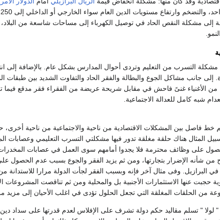
قتصادية وقد كان منها: مشكلة انخفاض قيمة
الريال البرازيلي
أمام
الدولار الأمر
أ
افة إلى مشكلة النقص الحاد في توصيل الكهرباء إلى مساحات شاسعة من البلاد، 
نمو.
ة
 مشكلة التسرب من التعليم وتردى أحوال المدارس بشكل عام. بالإضافة إلى ان
 إلى جانب مشاكل الجوع والبطالة والفقر الحاد والتفاوت الشديد بين طبقات ال
من الأغنياء غنىً فاحش في مقابل شريحة عريضة من الفقراء فقر مدقع فيما ت
عدام شبه كامل للعدالة الاجتماعية.
ط فاصل بين المشكلات الاقتصادية من ناحية والاجتماعية من ناحية أخرى، حيث أ
سبيل المثال هناك حلقة مغلقة تدور فيها مشكلتي التسرب التعليمي وعصابات الم
ول على وظائف محترمة فلا يجدوا أمامهم سوى العمل في عصابات المخدرات، وت
اح من شأنه الإضرار بتجارتها، ومن ثم يزيد الفقر والجوع بسبب عدم الحصول عل
في البرازيل. وفى مثال آخر فإنه وبسبب الفقر لجأت الدولة مرارا للاستدانة من 
قوية حجبت عنها الاستثمارات الأجنبية بل والمحلية ومن ثم تناقصت المشروعات الا
عة من الحلقات المغلقة التي تجعل الحلول تؤدى في اغلب الأحيان إلى مزيد من
" لولا " تسلم مقاليد حكم دولة تشرف على الإفلاس لعدم قدرتها على سداد دي