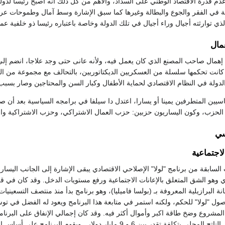
ة في الفقر والجوع والبطالة وغيرها كما سبق الإشارة وسط آمال وطموحات عري
لذي توارثته أجيال وراء أجيال في تلك الدولة وخاصة باعتباره رئيسا ذو خلفية عما
مال
إهمال صاحب المصنع الذي كان يعمل فيه، ولأنه عانى حتى وجد علاجا، انضم إلى 
كانت تحكمها سلسلة من العسكريين الديكتاتوريين، بالتحالف مع مجموعة من الرأس
الدولة في النظام الاقتصادي لحماية الأطفال وكبار السن والمحتاجين وصار بسب
سيين المتطرفين يمينا أو يسارا، اعتدل دا سيلفا في برامجه السياسية بعد أن
لحزب، وكون اليساريون حزبين: حزب العمال الاشتراكي، وحزب الاشتراكية وال
سي
اجتماعية
لسابقة من برنامج "لولا" الإصلاحي الاقتصادي يبقى الإشارة إلى الجانب اليسا
ي وهو الشق المتعلق بالإعانات الاجتماعية ورفع مستويات الدخل. وقد كان في ق
ة البرازيلية المعروفة بـ (بولسا فاميليا)، وهو برنامج بدأ منذ منتصف التسعينيا
ول "لولا" للحكم، ولكنه استمر في متابعة هذا البرنامج ويعود له الفضل في توس
المشروع وضخ طاقة اكبر وأموال أكثر فيه. وقد كان إجمالي الإنفاق على البرنا
إلى 0.5 % من إجمالي الناتج المحلى بتكلفة تقدر بين 6 و 9 مليار دولار . ويقوم البرنامج على 