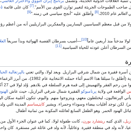
في تنمية العلاقات الدولية الحديثة، وتشمل
برنامج إيران النووي
والاحترار العالمي
،
[7]
صاحب الطموحات الجريئة لتغيير توازن القوى بين الأمم".
كان على قائمة
تا
[9]
[8]
عام 2010،
وأطلق عليه "أنجح سياسي في زمنه."
21، اعتبر لولا من قبل معظم السياسيين اليساريين والمفكرين البرازيليين أنه من أعظم رؤ
[10]
—أصيب بسرطان القصبة الهوائية وبدأ سريعاً
العل
[11]
 من السرطان أعلن عودته للحياة السياسية.
رة
من أسرة فقيرة من شمال شرقي البرازيل. ويعد لولا، والتي تعني
بالپرتغالية
الحبا
نوع من الكائنات البحرية (أطلق دا سيلڤا هذا الاسم أثناء حملته الانتخابية عام 1982)، من أبرز الزعماء
السياسيين الذين خرجوا من رحم الفق
نس
الواقعة في ولاية
پرنامبوكو
الفقيرة شمال شرقي البرازيل، حيث عاش
الهنو
أتي الپرتغاليون، ليختلطون معهم، ويتزوجوا منهم. واليوم، تتكون أغلبية سكان الو
ر). لكن توجد أقليات بيضاء وسوداء وحمراء. ويشير
كايتـِساسم
المدينة التي ولد 
ائل الهنود الحمر. وهو الطفل السابع لعائلته المكونة من ثمانية أطفال.
ازيل
، الذي كتبه
ريتشارد بورن
، كانت طفولة لولا، كما في عنوان الجزء الأول من 
يا، لأنه ولد في منطقة فقيرة. وعائلياً، لأنه ولد في عائلة غير مستقرة. كان واح