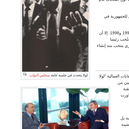
على منصب رئيس للجمهورية في
هزيمة لولا عام 1989 دفعته للمنافسة مجددا لكنه فشل أيضا في الوصول لهذا المنصب الرفيع أعوام 1994 و1998. إلا أن
تُخب رئيسا
 (62%)، ليصبح أول رئيس يساري ينتخب منذ إنشاء
لولا يتحدث في جلسة عامة
بمجلس النواب
.
قابات العمالية "لولا
يين من
قبة
اورت
ة بل
شيته