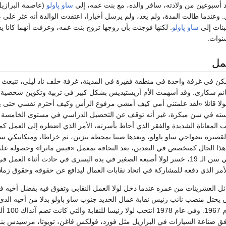
د أسبوعين من ولادته، سافر والده، مع بنت عمه، إلى
ساو پاولو
(عاصمة البرازي
ل. وعندما طالت المدة، ولم يعد، ولم يرسل أخبارا، اعتقدت الوالدة أنه عثر على 
لبنات إلى
ساو پاولو
. لكنها فوجئت بأن زوجها تزوج بنت عمه، وعرفت أنهما كانا ي
نوات.
عمل
ن في غرفة واحدة في منطقة فقيرة في المدينة، غرفة خلف ناد ليلي، تنبعث 
م سكارى. وقد أسهمت الأم أريستيديس بشكل كبير في تربية وتكوين شخصية د
لولا قائلا «لقد علمتني أمي كيف أمشي مرفوع الرأس وكيف أحترم نفسي حتى 
دراسته في سن مبكرة، غير أنه توقف عن التحصيل الدراسي في مستوى الخامسة
ب المعاناة الشديدة والفقر الذي أحاط بأسرته، الأمر الذي اضطره إلى العمل ك
القصيرة بضواحي ساو پاولو، وبعدها صبيا بمحطة بنزين، ثم خراطا، وميكانيكي س
ه هذا الحال كمتخصص في التعدين، بعد التحاقه بمعمل «فيس ماترا» وحصوله عل
لمدة ثلاث سنوات. وفي سن الـ 19، خسر لولا أصبعه الصغير في يده اليسرى في حادث أثناء العم
أمر الذي دفعه للمشاركة في اتحاد نقابات العمال ليدافع عن حقوقه وحقوق زملا
ل العشرينات من عمره عندما دخل لولا العمل النقابي وتفوق فيه بفضل أخيه فر
ن يحتل منصب نائب رئيس نقابة عمال الحديد جنوب ساو باولو بدلا من أخيه الذي
انسحب من منصبه عام 1967. وفي عام 1978 انتخب 
 صناعة السيارات في البرازيل مثل فورد، فولكس فاغن، تويوتا، مرسيدس بنز