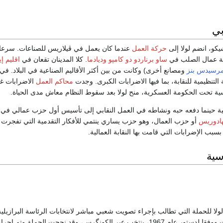
بي
يكو، انضم لولا إلى
حركة العمل
ساو برناردو دو كامپو
وديادما
. كلا المدينان تقعان في
اقليم إ
رسيدس بنز
ومصانع أخرى) وكانت من بين أكثر الأقاليم الصناعية في البلاد. في
التنظيمية للنقابة، بما فيها الاضرابات الكبرى. وجدت
محاكم العمل
الاضرابات غي
ة تحت الحكومة العسكرية، منح لولا بعد سقوط النظام معاش مدى الحياة.
ادوريس
أو حزب العمال، وهو حزب يساري ينتمي للأفكار التقدمية التي تفجرت 
سبب الإضرابات التي قامت بها النقابة العمالية.
سية
 1984 انضم لولا للحملة التي تطالب بإجراء تصويت شعبي مباشر لانتخابات الرئاسة البرازي
الرئيس في ذلك الوقت ووفقا لدستور عام 1967، ينتخب عبر الكونگرس، وقد نجحت الحملة