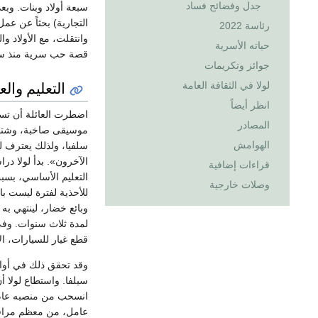
جدل وفضائح فساد
سبعة أولاد وبنات. وبع
التجارية) بحثاً عن عم
رئاسة 2022
وانتقلت، مع الأولاد وا
حياته الأسرية
قصة حب سرية منذ س
جوائز وتكريمات
التعليم وال
لولا في الثقافة العامة
انظر أيضاً
اضطرت العائلة أن تسك
المصادر
موسيقى صاخبة، وشتائ
الهوامش
سلفيا، ولذلك يعترف 
الآخرون». بدأ لولا 
قراءات إضافية
التعليم الأساسي، بسب
وصلات خارجية
للأحذية لفترة ليست ب
وبائع خضار، لينتهي ب
قطع غيار للسيارات، ال
وقد تحقق ذلك في أوائ
سيلفا. واستطاع لولا أ
عامل، من معظم مرافق