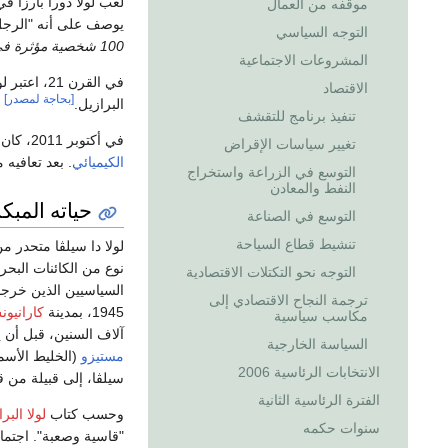
لعب لولا دوراً بارزاً 
موقفه من العمال
يوصف على أنه "الرجل 
التوجه السياسي
100 شخصية مؤثرة في العالم
المشروعات الاجتماعية
في القرن 
الاقتصاد
[بحاجة لمصدر]
البرازيل.
تنفيذ برنامج للتقشف
في أكتوبر 2011، كان لولا مدخناً منذ أربعين عاماً
تغيير سياسات الإقراض
الكيميائي
. بعد تعافيه
التوسع في الزراعة واستخراج
النفط والمعادن
حياته المبك
التوسع في الصناعة
تنشيط قطاع السياحة
لولا دا سيلڤا متحدر 
التوجه نحو التكتلات الاقتصادية
ترجمة النجاح الاقتصادي إلى
1945، بمدينة
كارانيو
مكاسب سياسية
آلاف السنين، قبل أن ي
السياسة الخارجية
مستيزو
(الخليط الأسم
الانتخابات الرئاسية 2006
سيلڤا، إلى قبيلة من قب
الفترة الرئاسية الثانية
وحسب كتاب
لولا البر
سنوات حكمه
"قاسية وصعبة". اجتماع