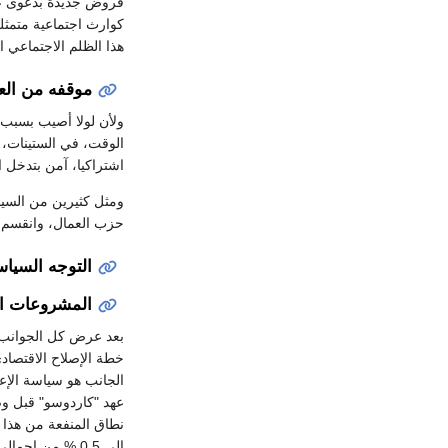
كوارث اجتماعية متمثل
هذا الظلم الاجتماعي ا
موقفه من الع
ولأن لولا أصيب بسبب 
الوقت، في الستينات، 
اشتراكيا، آمن بتدخل 
ومثل كثيرين من السيا
حزب العمال، وانقسم ا
التوجه السيا
المشروعات ال
بعد عرض كل الجوانب ا
خطة الإصلاح الاقتصاد
الجانب هو سياسة الإعان
عهد "كاردوسو" قبل وص
نطاق المنفعة من هذا 