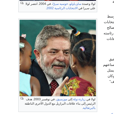
لولا وعمدة
ساو پاولو
،
خوسيه سـِرّا
، في 2004. انتصر لولا
على سـِرا في
الانتخابات الرئاسية 2002
.
 وسط
تخابات
صالح
 2010 وقبل انتهاء فترة رئاسته
انات
قيق
ناعتهم
يمثل
لثانية وكان
ف"
لولا في
زيارة دولة
إلى
موزمبيق
، في نوفمبر 2003. هدف
الرئيس إلى بناء علاقات البرازيل مع الدول الأخرى الناطقة
بالبرتغالية
.