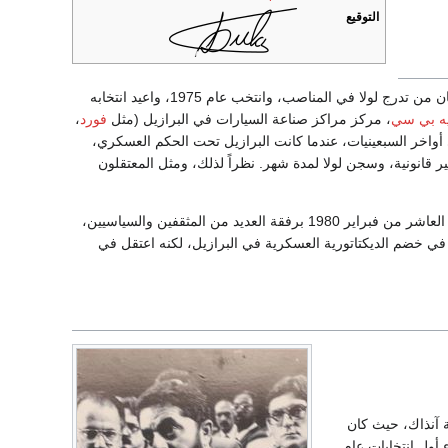
التوقيع
عندما كان يعمل في ڤيلاريس للصناعات. سرعان من تدرج لولا في المناصب، وانتخب عام 1975، واعيد انتخابه
يه بي سي
، مركز مراكز صناعة السيارات في البرازيل (مثل
فورد
،
 أواخر السبعينيات، عندما كانت البرازيل تحت الحكم العسكري،
ر قانونية، وسجن لولا لمدة شهر. نظراً لذلك، ومثل المعتقلون
بدأت حياة لولا السياسية حينما دفعه حبه ونشاطه في العمل النقابي إلى تأسيس أول حزب عمالي في العاشر من فبراير 1980 برفقة العديد من المثقفين والسياسيين،
في خضم الديكتاتورية العسكرية في البرازيل، لكنه اعتقل في
لية آنذاك، حيث كان
 وتم إجراء أول انتخابات عام