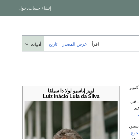
إنشاء حساب
دخول
اقرأ
عرض المصدر
تاريخ
أدوات
. 27 أكتوبر
لويز إناسيو لولا دا سيلڤا
Luiz Inácio Lula da Silva
ى في
يد
.
اسيين
لجوع
.