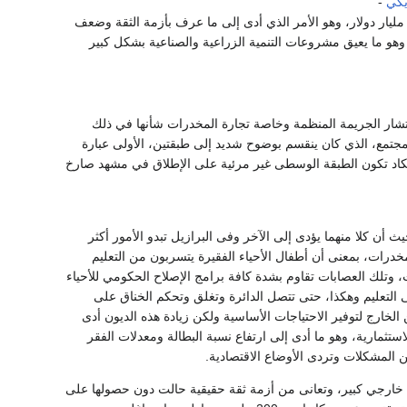
يكي
-
ربع ريالات للدولار الواحد، والتضخم وارتفاع مستويات الدين العام سواء الخارجي أو الداخلي إلى 250 مليار دولار، وهو الأمر الذي أدى إلى ما عرف بأزمة الثقة وضعف
وهو ما يعيق مشروعات التنمية الزراعية والصناعية بشكل كبير
تشار الجريمة المنظمة وخاصة تجارة المخدرات شأنها في ذلك
مجتمع، الذي كان ينقسم بوضوح شديد إلى طبقتين، الأولى عبارة
كاد تكون الطبقة الوسطى غير مرئية على الإطلاق في مشهد صارخ
ن كلا منهما يؤدى إلى الآخر وفى البرازيل تبدو الأمور أكثر
خدرات، بمعنى أن أطفال الأحياء الفقيرة يتسربون من التعليم
لك العصابات تقاوم بشدة كافة برامج الإصلاح الحكومي للأحياء
ى التعليم وهكذا، حتى تتصل الدائرة وتغلق وتحكم الخناق على
الخارج لتوفير الاحتياجات الأساسية ولكن زيادة هذه الديون أدى
ستثمارية، وهو ما أدى إلى ارتفاع نسبة البطالة ومعدلات الفقر
 المشكلات وتردى الأوضاع الاقتصادية.
ن خارجي كبير، وتعانى من أزمة ثقة حقيقية حالت دون حصولها على