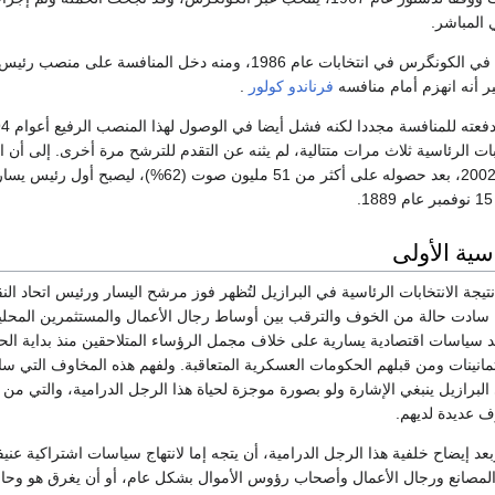
وحصل لولا على مقعد في الكونگرس في انتخابات عام 1986، ومنه دخل المنافسة 
فرناندو كولور
.
ات الرئاسية ثلاث مرات متتالية، لم يثنه عن التقدم للترشح مرة أخرى. إلى أن ان
للجمهورية في أكتوبر 2002، بعد حصوله على أكثر من 51 مليون صوت
اسية الأولى
2002 أُعلنت نتيجة الانتخابات الرئاسية في البرازيل لتُظهر فوز مرشح اليسار ورئيس اتحاد الن
ية سادت حالة من الخوف والترقب بين أوساط رجال الأعمال والمستثمرين المحل
يد سياسات اقتصادية يسارية على خلاف مجمل الرؤساء المتلاحقين منذ بداية الح
مانينات ومن قبلهم الحكومات العسكرية المتعاقبة. ولفهم هذه المخاوف التي س
البرازيل ينبغي الإشارة ولو بصورة موجزة لحياة هذا الرجل الدرامية، والتي من
ف عديدة لديهم.
عد إيضاح خلفية هذا الرجل الدرامية، أن يتجه إما لانتهاج سياسات اشتراكية عنيف
لمصانع ورجال الأعمال وأصحاب رؤوس الأموال بشكل عام، أو أن يغرق هو وحا