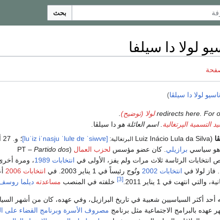
بحث
يو لولا دا سيلفا
صفحة
ناسيو لولا دا سيلڤا
)
لولا (توضيح)
.
يد التسمية الپرتغالية
. اسم العائلة هو
دا سيلڤا
.
ڤا
(Luiz Inácio Lula da Silva
[luˈiz iˈnasju ˈlulɐ dɐ ˈsiwvɐ]
؛ و
البرتغالية:
و سياسي
برازيلي
. كان عضو مؤسس
لحزب العمال
(PT –
Partido dos
 انتخابات الرئاسة ثلاث مرات ولم يفز، الأولى في
انتخابات 1989
، ومرة أخر
. فاز لولا في
انتخابات 2002
وتُوج رئيساً في 1 يناير 2003. في
انتخابات 2006
أع
[3]
التي انتهت في 1 يناير 2011.
خلفته في المنصب
مساعدته
ديلما روسف
ه أحد أكثر السياسيين شعبية في تاريخ البرازيل، وفي عهده، كان من أشهر السي
 عهده بالبرامج الاجتماعية مثل برنامج
مصروف الأسرة
وبرنامج القضاء على ا