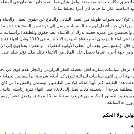
 لتحقيق مكاسب شخصية بحتة، ولعل هذان هما النموذجان الشائعان في المنطقة
ود الماضية. لكن ما حدث كان أمرا مختلفا تماما.
 "لولا" بعد سنوات طويلة من العمل النقابي والدفاع عن حقوق العمال والحياة
 من اجل حياة أفضل لهم منذ الستينيات، وصل إلى درجة من النضج عند دخوله ان
بعة والخمسين من عمره جعلته يدرك أن للأغنياء أيضا حقوق وللطبقة الرأسمالية م
ومطالب ، وقد أوضح هذا في لقاء تليفزيوني له مع قناة الجزيرة الانجليزية في
ن قال: (مقتنع بأنني يجب أن أعطى الأولوية للفقراء... والفقراء يحتاجون إلى الإع
 ومن جهة أخرى عندما تحصل على المال من الأغنياء فإنك بذلك تؤثر سلبا على
ا الرجل سياسات يسارية لحل معضلة الفقر البرازيلي ولانجاز تقدم قوى في تح
ن جهة أخرى انتهج سياسات ليبرالية تفوق كل أحلام شريحة الرأسماليين لحماية ص
لت هذه الطبقة أكثر تأييدا لحكم لولا من الطبقتين الوسطى والفقيرة التي كان 
لهم البطل ذو الشعبية المطلقة لدرجة أن شعبيته كادت تصل إلى 80% قبيل انتهاء فترة رئاسته ا
بتغيير الدستور لتمكينه من فترة رئاسية ثالثة إلا انه رفض وفضل دعم "روسي
زراءه السابقة .
ولي لولا الحكم
ة