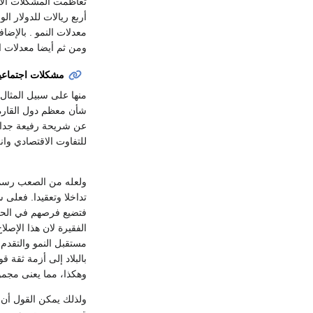
تعاظمت المشكلات الا
معدلات النمو . بالإض
ومن ثم أيضا معدلات ال
مشكلات اجتماعي
منها على سبيل المثال
شأن معظم دول القارة.
عن شريحة رفيعة جدا 
للتفاوت الاقتصادي وان
ولعله من الصعب رسم خ
تداخلا وتعقيدا. فعلى 
فتضيع فرصهم في الحص
الفقيرة لان هذا الإصل
مستقبل النمو والتقدم 
بالبلاد إلى أزمة ثقة 
وهكذا، مما يعنى مجمو
ولذلك يمكن القول أن 