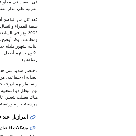
في الفساد في محاولة
العربية على مدار العق
فقد كان من الواضح أن
طبقة الفقراء والنضال
2002 وهو في السا
الثانية بشهور قليلة حي
لتكون حياتهم أفضل...
رضاءهم).
باختصار شديد تبنى هذ
العدالة الاجتماعية، م
واستثماراتهم لدرجة جع
هناك مطلب شعبي عارم 
مرشحة حزبه ورئيسة و
البرازيل عند ت
مشكلات اقتصادي