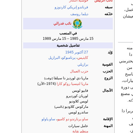
نائب الرئيس
خوسيه ألنكار
ل
سبقه
فرناندو إنريكي كاردوزو
عمل،
خلـَفه
ديلما روسف
عيشان
نائب فدرالي
في المنصب
15 مارس 1985 – 15 مارس 1989
تفاصيل شخصية
منه
وُلِد
27 أكتوبر
1945
ا
كايتـِس
،
پرنامبوكو
،
البرازيل
يحترمني
القومية
برازيلي
 من
الحزب
حزب العمال
ماسح
الزوج
ماريا دي لورديز دا سيلڤا
(توفت)
يارات،
ماريا لتيسيا روكو كازا
(1974–الآن)
ى دورة
الأنجال
فابيو لويس
ل في مصنع
لوريان كورديرو
ئه.
لويس كلاوديو
ماركوس كلاوديو
(بالتبني)
يرا دا
ساندرو لويس
الإقامة
ساو برنارندو دو كامپو
،
ساو پاولو
لولا رئيسا للنقابة والتي كانت تضم آنذاك 100 ألف
المهنة
عامل سيارات
،
منظم نقابة