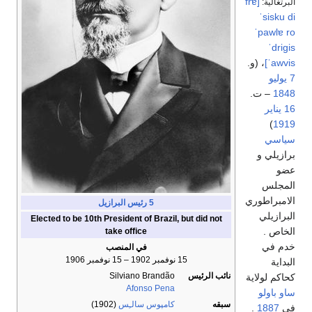
[frɐ̃
البرتغالية:
ˈsisku di
ˈpawlɐ ro
ˈdriɡis
ˈawvis]
، (و.
7 يوليو
1848
– ت.
16 يناير
)
1919
سياسي
برازيلي و
عضو
المجلس
الامبراطوري
5
رئيس البرازيل
البرازيلي
Elected to be 10th President of Brazil, but did not
الخاص .
take office
خدم في
في المنصب
15 نوفمبر 1902 – 15 نوفمبر 1906
البداية
نائب الرئيس
Silviano Brandão
كحاكم لولاية
Afonso Pena
ساو باولو
سبقه
كامپوس سالـِس
(1902)
في
1887
.