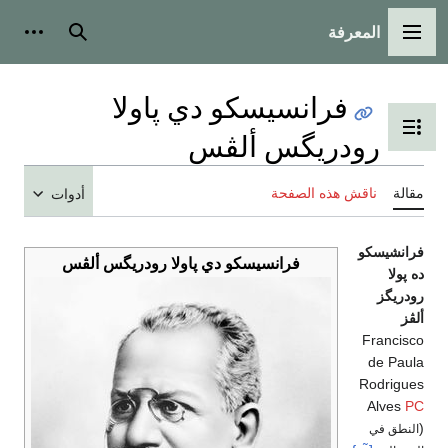
المعرفة
القائمة الرئيسية
بحث
أدوات
فرانسيسكو دي پاولا
تبديل عرض جدول المحتويات
رودريگس ألڤس
مقالة
ناقش هذه الصفحة
أدوات
فرانشيسكو
فرانسيسكو دي پاولا رودريگس ألڤس
ده پولا
رودريگز
ألڤز
Francisco
de Paula
Rodrigues
Alves
PC
(
النطق في