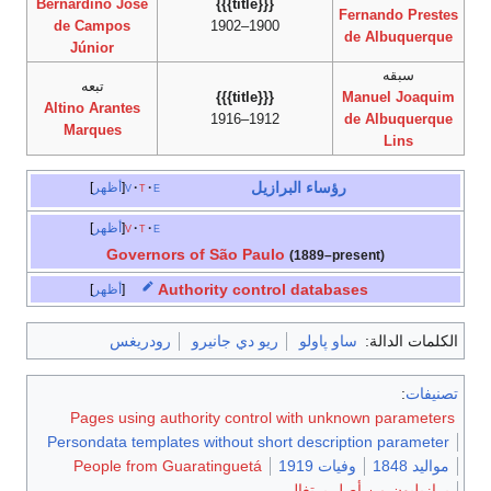
Bernardino José
{{{title}}}
Fernando Prestes
de Campos
1900–1902
de Albuquerque
Júnior
سبقه
تبعه
{{{title}}}
Manuel Joaquim
Altino Arantes
1912–1916
de Albuquerque
Marques
Lins
رؤساء البرازيل
e
t
v
أظهر
e
t
v
أظهر
Governors of São Paulo
(1889–present)
Authority control databases
أظهر
الكلمات الدالة:
ساو پاولو
ريو دي جانيرو
رودريغس
تصنيفات
:
Pages using authority control with unknown parameters
Persondata templates without short description parameter
مواليد 1848
وفيات 1919
People from Guaratinguetá
برازيليون من أصل برتغالي