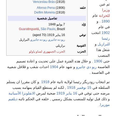
Venceslau Brás
(1918)
ثم عين
خلفه
(1906)
Afonso Pena
وزيرا
Delfim Moreira
(1918)
للخزانة
عام
تفاصيل شخصية
1890
. و
وُلِد
7 يوليو 1848
في عام
Guaratinguetá
,
São Paulo
, Brazil
1902
انتخب
توفي
16 يناير 1919
(aged 70)
رئيسا
ريو ده جانيرو
,
ريو ده جانيرو
, البرازيل
للبرازيل
و
القومية
برازيلي
شغل هذا
الحزب
الحزب الجمهوري لساو پاولو
المنصب
حتى
1906
. و خلال هذه الفترة عمل على تحديث و اعادة تصميم
العاصمة
ريو دي جانيرو
و شهد عام
1904
احداث شغب و قلاقل شعبية
في العاصمة .
تم انتخاب رودريگز رئيسا لولاية ثانية عام
1918
.و كان مقررا ان يستلم
السلطة في
15 نوفمبر
1918
, لكنه لم يستطع القيام بمهامه بسبب
مرضه حتى توفي في
16 يناير
1919
ضحية لمرض
الانفلونزا الأسبانية
و ذلك قبل توليه للمنصب بشكل رسمي , خلفه في الحكم نائبه
ديلفيم
موريرا
.