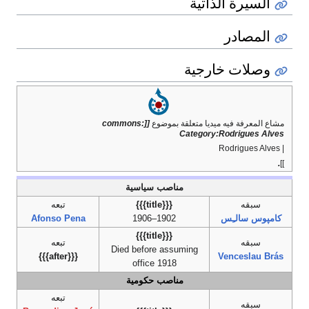
السيرة الذاتية
المصادر
وصلات خارجية
مشاع المعرفة فيه ميديا متعلقة بموضوع
[[commons:
Category:Rodrigues Alves
| Rodrigues Alves
.
]]
مناصب سياسية
سبقه
{{{title}}}
تبعه
كامپوس سالـِس
1902–1906
Afonso Pena
{{{title}}}
سبقه
تبعه
Died before assuming
{{{after}}}
Venceslau Brás
office 1918
مناصب حكومية
تبعه
سبقه