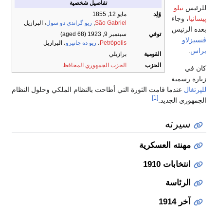
تفاصيل شخصية
للرئيس
نيلو
وُلِد
مايو 12, 1855
پيسانيا
، وجاء
São Gabriel
,
ريو گراندي دو سول
، البرازيل
بعده الرئيس
توفي
سبتمبر 9, 1923
(aged 68)
ڤنسيزلاو
Petrópolis
،
ريو ده جانيرو
، البرازيل
براس
.
القومية
برازيلي
الحزب
الحزب الجمهوري المحافظ
كان في
زيارة رسمية
للپرتغال
عندما قامت الثورة التي أطاحت بالنظام الملكي وحلول النظام
[1]
الجمهوري الجديد.
سيرته
مهنته العسكرية
انتخابات 1910
الرئاسة
آخر 1914