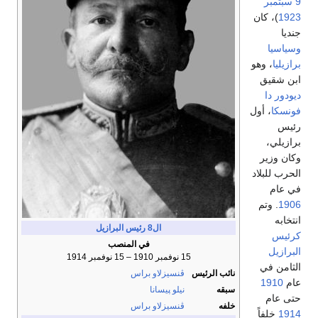
9 سبتمبر
1923
)، كان
جنديا
وسياسيا
برازيليا
، وهو
ابن شقيق
ديودور دا
فونسكا
، أول
رئيس
برازيلي،
وكان وزير
الحرب للبلاد
في عام
1906
. وتم
انتخابه
ال8
رئيس البرازيل
كرئيس
في المنصب
البرازيل
15 نوفمبر 1910 – 15 نوفمبر 1914
الثامن في
نائب الرئيس
ڤنسيزلاو براس
عام
1910
سبقه
نيلو پيسانا
حتى عام
خلفه
ڤنسيزلاو براس
1914
خلفاً