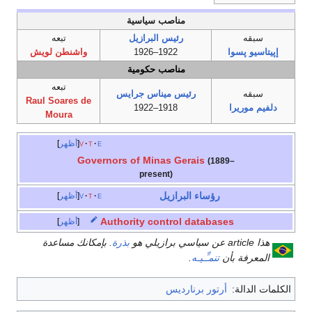
مناصب سياسية
سبقه
رئيس البرازيل
تبعه
إپيتاسيو پسوا
1922–1926
واشنطن لويش
مناصب حكومية
تبعه
سبقه
رئيس
ميناس جرايس
Raul Soares de
دلفيم موريرا
1918–1922
Moura
e
t
v
أظهر
Governors of Minas Gerais
(1889–
present)
رؤساء البرازيل
e
t
v
أظهر
Authority control databases
أظهر
هذا article عن سياسي برازيلي هو
بذرة
. بإمكانك مساعدة
المعرفة بأن
تنمـِّـيـه
.
الكلمات الدالة:
أرتور برنارديس