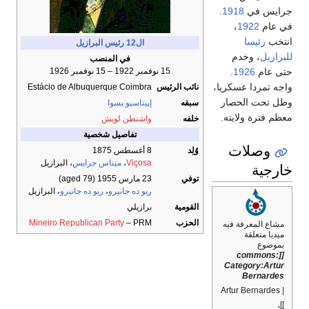
جرايس في
1918
.
في عام
1922
،
انتخب
رئيسا
ال12
رئيس البرازيل
للبرازيل
، وخدم
في المنصب
حتى عام
1926
.
15 نوفمبر 1922 – 15 نوفمبر 1926
واجه تمردا عسكريا،
نائب الرئيس
Estácio de Albuquerque Coimbra
وظل تحت الحصار
سبقه
إپيتاسيو پسوا
معظم فترة ولايته.
خلفه
واشنطن لويش
تفاصيل شخصية
وصلات
وُلِد
8 أغسطس 1875
Viçosa
،
ميناس جرايس
، البرازيل
خارجية
توفي
23 مارس 1955
(aged 79)
ريو ده جانيرو
،
ريو ده جانيرو
، البرازيل
القومية
برازيلي
الحزب
– PRM
Mineiro Republican Party
مشاع المعرفة فيه
ميديا متعلقة
بموضوع
[[commons:
Category:Artur
Bernardes
| Artur Bernardes
.
]]