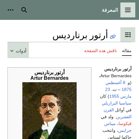
المعرفة
القائمة الرئيسية
بحث
أدوات
أرتور برنارديس
تبديل عرض جدول المحتويات
مقالة
ناقش هذه الصفحة
أدوات
أرتور برنارديس
أرتور برنارديس
Artur Bernardes،
Artur Bernardes
(و.
8 أغسطس
1875
– ت.
23
مارس
1955
) كان
سياسيا
البرازيلي
في أوائل
القرن
العشرين
. ولد في
ڤيكوسا
،
ميناس
جرايس
، وانتخب
حاكما لميناس