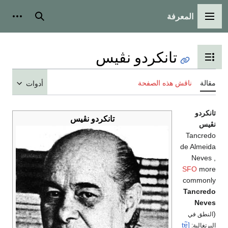
المعرفة
القائمة الرئيسية
بحث
أدوات
تانكردو نڤيس
تبديل عرض جدول المحتويات
مقالة
ناقش هذه الصفحة
أدوات
تانكردو
تانكردو نڤيس
نڤيس
Tancredo
de Almeida
Neves ,
SFO
more
commonly
Tancredo
Neves
(
النطق في
[tɐ̃
البرتغالية: