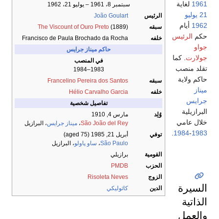
1961
لغاية
سبتمبر 8، 1961 – يوليو 21، 1962
21 يوليو
الرئيس
João Goulart
1962
أيام
سبقه
(1889)
The Viscount of Ouro Preto
حكم
الرئيس
خلفه
Francisco de Paula Brochado da Rocha
جواو
حاكم
ميناز جرايس
جولارت
. كما
في المنصب
تقلد منصب
1983–1984
حاكم ولاية
سبقه
Francelino Pereira dos Santos
ميناز
خلفه
Hélio Carvalho Garcia
جرايس
تفاصيل شخصية
البرازيلية
وُلِد
مارس 4, 1910
خلال عامي
São João del Rey
،
ميناز جرايس
، البرازيل
.
1984
-
1983
توفي
أبريل 21, 1985
(aged 75)
São Paulo
،
ساو پاولو
، البرازيل
القومية
برازيلي
الحزب
PMDB
الزوج
Risoleta Neves
السيرة
الدين
كاثوليكي
الذاتية
والعمل