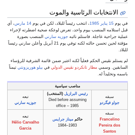
الانتخابات الرئاسية والموت
في يوم
15 يناير
1985
، انتخب رئيساً للبلاد، لكن في يوم
14 مارس
، أي
قبل استلامه المنصب بيوم واحد، تعرض لوعكة صحية اضطرته لإجراء
عملية جراحية عاجلة. فاستلم نائبه
جوزيه سارني
المنصب بصورة
مؤقتة لحين تحسن حالته لكنه توفي يوم 21 أبريل وأعلن سارني رئيساً
للبلاد.
لم يستلم نڤيس الحكم فعلياً لكنه اعتبر ضمن قائمة الشرفية للرؤساء
السابقين. وسمي
مطار تانكردو نڤيس الدولي
في
بيلو هوريزونتي
تيمناً
باسمه وتخليداً له.
مناصب سياسية
رئيس البرازيل
(المنتخب)
سبقه
تبعه
Died before assuming
جواو فيگردو
جوزيه سارني
office – 1985
سبقه
تبعه
Francelino
حاكم
ميناز جرايس
Hélio Carvalho
1983–1984
Pereira dos
Garcia
Santos