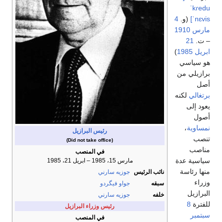
ˈkɾedu
ˈnɛvis]
(و.
4
مارس
1910
– ت.
21
ابريل
1985
)
هو سياسي
برازيلي من
أصل
برتغالي
لكنه
يعود إلى
أصول
نمساوية
،
رئيس البرازيل
تنصب
(Did not take office)
مناصب
في المنصب
سياسية عدة
مارس 15، 1985 – ابريل 21، 1985
منها رئاسة
نائب الرئيس
جوزيه سارني
وزراء
سبقه
جواو فيگردو
البرازيل
خلفه
جوزيه سارني
للفترة
8
رئيس وزراء البرازيل
سبتمبر
في المنصب