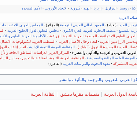
كيا
روسيا
البرازيل
إرتريا
الهند
ڤنزويلا
الاتحاد الأوروبي
الأمم المتحدة
سلام العربية
مؤرخين العرب
(بغداد)
المعهد العالي العربي للترجمة
(الجزائر)
المجلس العربي للاختصاصات 
ربية للتصنيع
منطقة التجارة العربية الحرة الكبرى
مجلس التعاون لدول الخليج العربية
الم
لعربى للعلوم الاجتماعية
المنظمة العربية للتنمية الزراعية
الأكاديمية العربية للعلوم والتكن
مهندسين الزراعيين العرب
اتحاد رجال الأعمال العرب
المنظمة العربية لتكنولوجيات الاتصال والمع
قطار العربية المصدرة للبترول ( أوابك )
المنظمة العربية للتنمية الإدارية
اتحاد إذاعات الدول
لعربي للتعريب والترجمة والتأليف والنشر
المركز العربي لدراسات المناطق الجافة والأراض
ة العربية للعلوم المالية والمصرفية
المنظمة العربية للتنمية الصناعية والتعدين
مجلس السلم 
عربية المشتركة
معهد البحوث والدراسات العربية
(القاهرة)
ز العربي للتعريب والترجمة والتأليف والنشر
عة الدول العربية
منظمات مقرها دمشق
الثقافة العربية