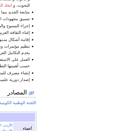
البحوث، و
اتحاد ال
متابعة الجديد مما 
تنسيق مجهودات الت
إجراء المسوح والب
إغناء الثقافة العر
إقامة أشكال متـنوع
تنظيم مؤتمرات وند
يخدم التكامل العربي 
العمل على الاستف
حسب أهميتها التطبي
إنشاء مصرف للمعل
إصدار دورية علمية
المصادر
اللجنة الوطنية الكويتية
الأردن
ا
أعضاء
فلسطين