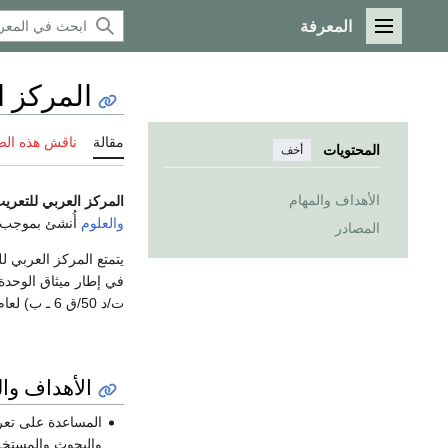
المعرفة
القائمة الرئيسية
المركز ا
مقالة
ناقش هذه ال
المحتويات
أخف
الأهداف والمهام
المركز العربي للتعريب
والعلوم
أُنشئ بموجب ا
المصادر
يتمتع المركز العربي ل
في إطار ميثاق الوحدة 
ت/د 50/ق 6 ـ ب) لعام 1990.
الأهداف وال
المساعدة على تعري
والبحوث والمستخلص