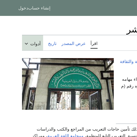
إنشاء حساب
دخول
شر
اقرأ
عرض المصدر
تاريخ
أدوات
 والثقافة
اء مهامه
ه رقم (م
ذلك تأمين حاجات التعريب من المراجع والكتب والدراسات
تنسيق التعريب التابع للمنظمة،
ومجامع اللغة العربية
، ومراكز