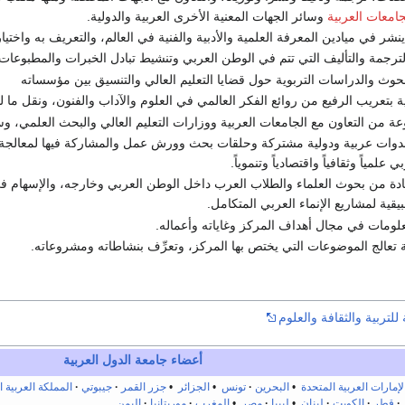
جامعات العربية
وسائر الجهات المعنية الأخرى العربية والدولية.
ينشر في ميادين المعرفة العلمية والأدبية والفنية في العالم، والتعريف به واختيار 
رجمة والتأليف التي تتم في الوطن العربي وتنشيط تبادل الخبرات والمطبوعات ب
حوث والدراسات التربوية حول قضايا التعليم العالي والتنسيق بين مؤسساته
بية بتعريب الرفيع من روائع الفكر العالمي في العلوم والآداب والفنون، ونقل ما ل
ة من التعاون مع الجامعات العربية ووزارات التعليم العالي والبحث العلمي، وسائر
وات عربية ودولية مشتركة وحلقات بحث وورش عمل والمشاركة فيها لمعالجة الأ
علمياً وثقافياً واقتصادياً وتنموياً.
ادة من بحوث العلماء والطلاب العرب داخل الوطن العربي وخارجه، والإسها
قية لمشاريع الإنماء العربي المتكامل.
ومات في مجال أهداف المركز وغاياته وأعماله.
 تعالج الموضوعات التي يختص بها المركز، وتعرِّف بنشاطاته ومشروعاته.
 للتربية والثقافة والعلوم
أعضاء جامعة الدول العربية
لإمارات العربية المتحدة
•
البحرين
تونس
•
الجزائر
•
جزر القمر
جيبوتي
المملكة العربية 
قطر
الكويت
لبنان
•
ليبيا
مصر
•
المغرب
موريتانيا
اليمن