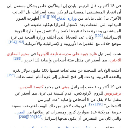
في 18 أكتوبر، قال الرئيس بايدن إن الپنتاگون خلص بشكل مستقل إلى
أن انفجار المستشفى المعمداني لم يكن سببه إسرائيل، بل "الجانب
[191]
[190]
الآخر"، بناءً على بيانات من
وزارة الدفاع
.
أظهرت الصور
الميدانية التي التقطت بعد الانفجار أضرارًا هيكلية طفيفة في
المستشفى وحفرة ضحلة نتيجة الانفجار، لا تتسق مع الغارة الجوية
[192]
الإسرائيلية.
وكان عدد الضحايا الذي أعلنته وزارة الصحة في غزة
[194]
[193]
موضع خلاف مع التقديرات الأوروبية والإسرائيلية والأمريكية.
شنت إسرائيل
غارة جوية على مدرسة تابعة للأونروا
في
مخيم المغازي
[189]
للاجئين
، مما أسفر عن مقتل ستة أشخاص وإصابة 12 آخرين..
أعلنت الولايات المتحدة عن مساعدات قيمتها 100 مليون دولار لغزة
[195]
والضفة الغربية، ودعت إلى فتح المعابر إلى غزة أمام المساعدات.
في 19 أكتوبر، قصفت إسرائيل
مبنى
في مجمع
كنيسة القديس
برفيريوس
للروم الأرثوذكس، أقدم كنيسة في غزة، مما أسفر عن
مقتل ما لا يقل عن 8 أشخاص وإصابة "عدد كبير من
[197]
[196]
الأشخاص".
في وقت لاحق من ذلك اليوم، اعترضت سفينة
حربية أمريكية عدة صواريخ كروز ومسيرات تم إطلاقها من
اليمن
،
[200]
[199]
[198]
والتي كان من المفترض أن يكون هدفها إسرائيل.