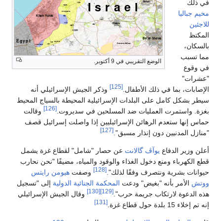
في ذلك
مخيم جباليا
للاجئين
المكتظ
بالسكان،
مما تسبب
الوضع التقريبي في 9 أكتوبر.
في وقوع
"عشرات"
[125]
الإصابات، بما في ذلك الأطفال.
وذكر الجيش الإسرائيلي أنه
سيطر بشكل كامل على البلدات الإسرائيلية المحيطة بالسياج المحيط
[126]
بغزة. واستمرت العمليات ضد المسلحين في سديروت.
وقالت
حماس إنها ستعدم الرهائن الإسرائيليين إذا واصلت إسرائيل قصف
[127]
"منازل المدنيين دون إنذار مسبق".
أعلن وزير الدفاع
يوآڤ گالانت
عن حصار "شامل" لقطاع غزة يشمل
قطع الكهرباء ومنع دخول الغذاء والوقود والمياه، مضيفًا "نحن نحارب
[128]
حيوانات بشرية ونتصرف وفقًا لذلك".
وصفت
هيومن رايتس
ووتش
الأمر بأنه "بغيض" ودعت
المحكمة الجنائية الدولية
إلى "تسجيل
[130]
[129]
هذه الدعوة لارتكاب جريمة حرب".
وقال الجيش الإسرائيلي
[131]
إنه تم إخلاء 15 بلدة حول قطاع غزة.