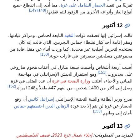
تقريبًا من تنفيذ
الحصار الشامل على غزة
، مما أدى إلى انقطاع جميع
[149]
[148]
أنواع الغاز وأنواعه الأخرى من الوقود ليتم قطعها.
12 أكتوبر
قالت إسرائيل إنها قصفت قوات
النخبة
التابعة لحماس، ومراكز قيادتها،
ومقر إقامة أحد كبار نشطاء حماس البحريين، الذي قالت إنه كان
يستخدم لتخزين أسلحة غير محددة. كما وردت أنباء عن مقتل قادة من
[150]
مجموعتين مسلحتين صغيرتين في غارات جوية.
أصيب أربعة أشخاص وأصيبت سبعة منازل في أعقاب هجوم صاروخي
[151]
على سديروت.
ومع استمرار الجيش الإسرائيلي في مهاجمة
المباني والأحياء، أعلنت
وزارة الصحة في غزة
أن عدد القتلى في غزة
[152]
وصل إلى أكثر من 1400 شخص، من بينهم 447 طفلاً و248 امرأة.
صرح وزير الطاقة والبنية التحتية الإسرائيلي
إسرائيل كاتس
أن رفع
الحصار عن غزة لن يتم إلا بعد عودة
الرهائن الذين اختطفتهم حماس
[153]
بأمان إلى وطنهم.
13 أكتوبر
للمزيد من المعلومات:
إجلاء شمال غزة 2023
,
قصف الفلسطينيين