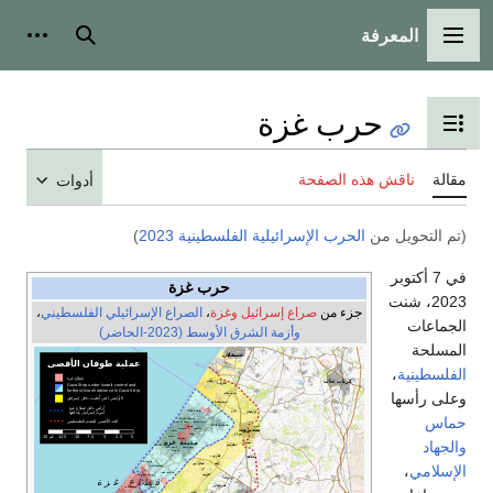
المعرفة
القائمة الرئيسية
بحث
أدوات
حرب غزة
تبديل عرض جدول المحتويات
مقالة
ناقش هذه الصفحة
أدوات
(تم التحويل من
الحرب الإسرائيلية الفلسطينية 2023
)
في 7 أكتوبر
حرب غزة
2023، شنت
جزء من
صراع إسرائيل وغزة
،
الصراع الإسرائيلي الفلسطيني
،
الجماعات
وأزمة الشرق الأوسط (2023-الحاضر)
المسلحة
الفلسطينية
،
وعلى رأسها
حماس
والجهاد
الإسلامي
،