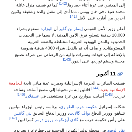
[142]
إلى المدنيين في غزة أثناء حصارها.
كما تم قصف منزل عائلة
محمد ضيف في خان يونس، مما أدى إلى مقتل والده وشقيقه واثنين
[141]
آخرين من أقاربه على الأقل.
أعلن وزير الأمن القومي
إيتمار بن-گڤير
أن
الوزارة
ستقوم بشراء
10.000 بندقية لتسليح فرق الأمن المدنية، لا سيما في التجمعات
الحدودية والمدن اليهودية العربية المختلطة والضفة الغربية.
المستوطنات. وأضاف أنه تم بالفعل شراء 4000 بندقية هجومية
بالإضافة إلى خوذات وسترات واقية من الرصاص من شركة تصنيع
[143]
محلية وسيتم توزيعها على الفور.
11 أكتوبر
قصفت الطائرات الحربية الإسرائيلية ودمرت عدة مباني تابعة
للجامعة
[144]
الإسلامية بغزة
،
قائلين إنه تم تحويلها إلى مصنع أسلحة وساحة
[146]
[145]
تدريب.
أصابت صواريخ من غزة مستشفى في
عسقلان
.
شكلت إسرائيل
حكومة حرب الطوارئ
، برئاسة رئيس الوزراء بنيامين
نتنياهو، ووزير الدفاع
يوآڤ گالانت
، ووزير الدفاع السابق
بني گانتس
[147]
على رأس حكومة حرب مع
گادي آيزنكوت
ورون درمر
كمراقبين.
نفاد الوقود
في محطة توليد الكهرباء الوحيدة في قطاع غزة بعد يوم