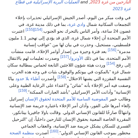
النازحين من غزة 2023
, and
العمليات البرية الإسرائيلية في قطاع
غزة 2023
في وقت مبكر من اليوم، أصدر الجيش الإسرائيلي تحذيرات بإخلاء
التجمعات السكانية شمال
وادي غزة
، بما في ذلك مدينة غزة، في
[155]
[154]
غضون 24 ساعة، وأمر الناس بالتحرك نحو الجنوب.
اعتبرت
الأمم المتحدة أن إخلاء شمال غزة، الذي قد يؤدي إلى تهجير 1.1 مليون
فلسطيني، مستحيل، وحذرت في بيان لها من "عواقب إنسانية
[156]
مدمرة".
بعد فترة وجيزة من إصدار أوامر الإخلاء، قامت منشآت
[157]
الأمم المتحدة، بما في ذلك
الأونروا
،
وصدرت تعليمات لهم بالانتقال
[154]
إلى رفح.
وردت هيئة شؤون اللاجئين التابعة لحماس بمطالبة سكان
شمال غزة "بالمكوث في بيوتكم والوقوف بثبات في وجه هذه الحرب
[158]
النفسية المقززة التي يشنها الاحتلال".
وأصدرت
أطباء بلا حدود
بيانًا
وصفت فيه أمر الإخلاء بأنه "شائن" و"اعتداء على الرعاية الطبية وعلى
[159]
الإنسانية" وأدانت الأمر الإسرائيلي "بأشد العبارات الممكنة".
وطالب خبير
المفوضية السامية للأمم المتحدة لحقوق الإنسان
إسرائيل
بإلغاء أمرها على الفور، وأدان أمر الإخلاء باعتباره جريمة ضد الإنسانية
وانتهاكًا صارخًا للقانون الإنساني الدولي. وقالت باولا جافيريا بيتانكور،
المقررة الخاصة المعنية بحقوق الإنسان للنازحين داخلياً، إن "الترحيل
القسري للسكان يشكل جريمة ضد الإنسانية، والعقاب الجماعي
[160]
محظور بموجب القانون الإنساني الدولي".
أصدرت
منظمة الصحة