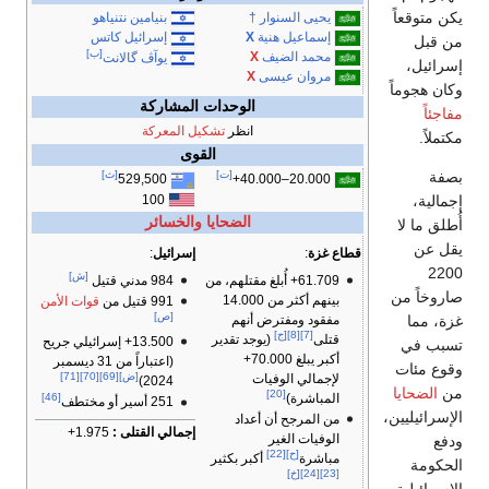
يكن متوقعاً
يحيى السنوار
†
بنيامين نتنياهو
إسماعيل هنية
X
إسرائيل كاتس
من قبل
[ب]
محمد الضيف
X
يوآڤ گالانت
إسرائيل،
مروان عيسى
X
وكان هجوماً
الوحدات المشاركة
مفاجئاً
انظر
تشكيل المعركة
مكتملاً.
القوى
بصفة
[ت]
[ث]
529,500
20.000–40.000+
100
إجمالية،
الضحايا والخسائر
أُطلق ما لا
يقل عن
قطاع غزة
:
إسرائيل
:
2200
[ش]
61.709+ أُبلغ مقتلهم، من
984 مدني قتيل
صاروخاً من
بينهم أكثر من 14.000
991 قتيل من
قوات الأمن
[ص]
مفقود ومفترض أنهم
غزة، مما
[7]
[8]
[ج]
قتلى
(يوجد تقدير
13.500+ إسرائيلي جريح
تسبب في
أكبر يبلغ 70.000+
(اعتباراً من 31 ديسمبر
وقوع مئات
[ض]
[69]
[70]
[71]
لإجمالي الوفيات
2024)
من
الضحايا
[20]
المباشرة)
[46]
251 أسير أو مختطف
الإسرائيليين،
من المرجح أن أعداد
إجمالي القتلى :
1.975+
الوفيات الغير
ودفع
[ح]
[22]
مباشرة
أكبر بكثير
الحكومة
[23]
[24]
[خ]