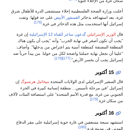
سكان غزة من الإخلاء جنوباً.
أعلنت وزارة الصحة الفلسطينية إخلاء مستشفى الدرة للأطفال شرق
غزة، بعد استهدافه بذخائر
الفسفور الأبيض
على حد قولها. ونفت
[176]
إسرائيل أنها استخدمت مثل هذه الذخائر في غزة.
قال
الوزير الإسرائيلي
گدعون ساعر
للقناة 12 الإسرائيلية
إن غزة
"يجب أن تكون أصغر في نهاية الحرب" وأنه "يجب أن يكون هناك
المنطقة المصنفة كمنطقة أمنية يتم اعتراض من يدخلها". وأضاف:
"علينا أن نجعل نهاية حملتنا واضحة لكل من حولنا. من يبدأ حرباً ضد
[178]
[177]
إسرائيل يجب أن يخسر الأرض".
15 أكتوبر
قال السفير الإسرائيلي لدى الولايات المتحدة
ميخائيل هرتسوگ
إن
إسرائيل "في مرحلة تأسيس... منطقة إنسانية كبيرة في الجزء
الجنوبي من غزة، مع قدرة الأمم المتحدة" على استضافة المئات لآلاف
[179]
من سكان غزة.
16 أكتوبر
استشهد سبعة مسعفين في غارة جوية إسرائيلية على مقر الدفاع
[180]
المدني في مدينة غزة.