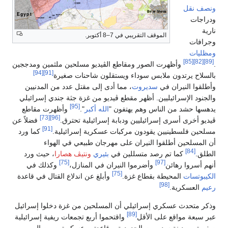
ونصف نقل
ودراجات
نارية
الموقف التقريبي في 7–8 أكتوبر.
وجرافات
ومظليات
[85]
[82]
[89]
.
وأظهرت الصور ومقاطع الڤيديو مسلحين ملثمين ومدججين
[94]
[91]
بالسلاح يرتدون ملابس سوداء ويستقلون شاحنات صغيرة
وأطلقوا النيران في
سديروت
، مما أدى إلى مقتل عدد من المدنيين
والجنود الإسرائيليين. أظهر مقطع ڤيديو من غزة جثة جندي إسرائيلي
[95]
يدهسها حشد من الناس وهم يهتفون "
الله أكبر
".
وأظهرت مقاطع
[73]
[96]
ڤيديو أخرى أسرى إسرائيليين ودبابة إسرائيلية تحترق.
فضلاً عن
[91]
مسلحين فلسطينيين يقودون مركبات عسكرية إسرائيلية.
كما ورد
أن المسلحين أطلقوا النيران على مهرجان طبيعي في الهواء
[84]
الطلق.
كما تم رصد متسللين في
بئيري
ونتيڤ هصارا
، حيث ورد
[75]
[97]
أنهم أسروا رهائن
وأضرموا النيران في المنازل،
وكذلك في
[75]
الكيبوتسات
المحيطة بقطاع غزة.
وأبلغ عن اندلاع القتال في قاعدة
[98]
رعيم
العسكرية.
وذكر متحدث عسكري إسرائيلي أن المسلحين من غزة دخلوا إسرائيل
[89]
عبر سبعة مواقع على الأقل
واقتحموا أربع تجمعات ريفية إسرائيلية
صغيرة، ومدينة سديروت الحدودية، وقاعدتين عسكريتين من البر