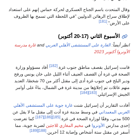
وقال المتحدث باسم الجناح العسكري لحركة حماس إنهم على استعداد
لإطلاق سراح الرهائن الدوليين "في اللحظة التي تسمح بها الظروف
[181]
على الأرض".
الأسبوع الثاني (17-20 أكتوبر)
انظر أيضاً:
الغارة على المستشفى الأهلي العربي
and
غارة مدرسة
الأونروا أكتوبر 2023
[182]
قامت إسرائيل بقصف مناطق جنوب غزة.
أفاد مسؤولو وزارة
الصحة في غزة أن القصف العنيف أثناء الليل على خان يونس ورفح
ودير البلح في جنوب غزة أدى إلى مقتل أكثر من 70 شخصًا، العديد
منهم عائلات تم إجلاؤها من مدينة غزة في الشمال، بناءً على أوامر
[184]
[183]
الجيش الإسرائيلي.
أفادت التقارير أن إسرائيل شنت
غارة جوية على المستشفى الأهلي
العربي المعمداني
في وسط مدينة غزة أدت إلى مقتل ما لا يقل عن
[187]
[186]
[185]
500 مدني، وفقًا لوزارة الصحة في غزة.
كما تعرضت
إحدى مدارس
الأونروا
في
مخيم المغازي للاجئين
لضربة جوية، مما
[189]
[188]
أسفر عن مقتل ستة أشخاص وإصابة 12 آخرين.