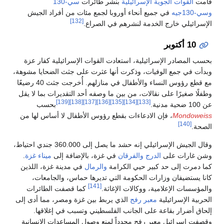
قامت
القوات الجوية الإسرائيلية
بنشر طائرات
سي-130
وسي-130جيه
في جميع أنحاء أوروبا لجمع مئات من أفراد الجيش
[132]
الإسرائيلي خارج الخدمة لنشرهم في الصراع.
10 أكتوبر
بحسب المصادر الإسرائيلية، استعادت القوات الإسرائيلية كفار عزة
وبدأت في جمع الوفيات، وذكرت أنها عثرت على جثث الضحايا مشوهة،
مع قطع رؤوس النساء والأطفال في منازلهم. أُخرجت جثث 40 رضيعًا
وطفلًا صغيرًا على نقالات، من بين ما وصفه أحد التقديرات بما لا يقل
[139]
[138]
[137]
[136]
[135]
[134]
[133]
عن 100 ضحية مدنية.
بحسب
Mondoweiss
، فإن الادعاءات بقطع رؤوس الأطفال لا أساس لها من
[140]
الصحة.
وقال الجيش الإسرائيلي إنه حشد ما يصل إلى 360.000 جندي احتياط،
وشن غارات على
الدرج
والفرقان
في غزة، بالإضافة إلى
ميناء غزة
.
كما دمرت إلى حد كبير حيي الكرامة
والرمال
في مدينة غزة، اللذين
كانا يستضيفان وزارات الحكومة التي تديرها حماس، والجامعات،
[141]
والمؤسسات الإعلامية، ووكالات الإغاثة.
كما قصفت الطائرات
الحربية الإسرائيلية
معبر رفح
الذي يربط بين غزة ومصر، مما أدى إلى
إلحاق أضرار بقاعة على الجانب الفلسطيني وتسبب في إغلاقها.
وقصفت إسرائيل معبر رفح مجدداً لمنع وصول المساعدات الإنسانية