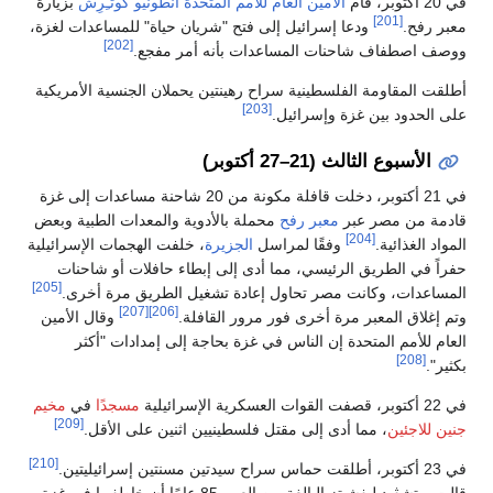
في 20 أكتوبر، قام
الأمين العام للأمم المتحدة
أنطونيو گوتـِرِش
بزيارة
[201]
معبر رفح.
ودعا إسرائيل إلى فتح "شريان حياة" للمساعدات لغزة،
[202]
ووصف اصطفاف شاحنات المساعدات بأنه أمر مفجع.
أطلقت المقاومة الفلسطينية سراح رهينتين يحملان الجنسية الأمريكية
[203]
على الحدود بين غزة وإسرائيل.
الأسبوع الثالث (21–27 أكتوبر)
في 21 أكتوبر، دخلت قافلة مكونة من 20 شاحنة مساعدات إلى غزة
قادمة من مصر عبر
معبر رفح
محملة بالأدوية والمعدات الطبية وبعض
[204]
المواد الغذائية.
وفقًا لمراسل
الجزيرة
، خلفت الهجمات الإسرائيلية
حفراً في الطريق الرئيسي، مما أدى إلى إبطاء حافلات أو شاحنات
[205]
المساعدات، وكانت مصر تحاول إعادة تشغيل الطريق مرة أخرى.
[207]
[206]
وتم إغلاق المعبر مرة أخرى فور مرور القافلة.
وقال الأمين
العام للأمم المتحدة إن الناس في غزة بحاجة إلى إمدادات "أكثر
[208]
بكثير".
في 22 أكتوبر، قصفت القوات العسكرية الإسرائيلية
مسجدًا
في
مخيم
[209]
جنين للاجئين
، مما أدى إلى مقتل فلسطينيين اثنين على الأقل.
[210]
في 23 أكتوبر، أطلقت حماس سراح سيدتين مسنتين إسرائيليتين.