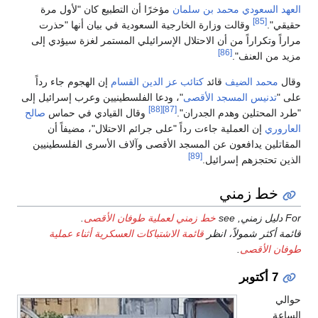
العهد السعودي
محمد بن سلمان
مؤخرًا أن التطبيع كان "لأول مرة
[85]
حقيقي".
وقالت وزارة الخارجية السعودية في بيان أنها "حذرت
مراراً وتكراراً من أن الاحتلال الإسرائيلي المستمر لغزة سيؤدي إلى
[86]
مزيد من العنف".
وقال
محمد الضيف
قائد
كتائب عز الدين القسام
إن الهجوم جاء رداً
على "
تدنيس المسجد الأقصى
"، ودعا الفلسطينيين وعرب إسرائيل إلى
[88]
[87]
"طرد المحتلين وهدم الجدران".
وقال القيادي في حماس
صالح
العاروري
إن العملية جاءت رداً "على جرائم الاحتلال"، مضيفاً أن
المقاتلين يدافعون عن المسجد الأقصى وآلاف الأسرى الفلسطينيين
[89]
الذين تحتجزهم إسرائيل.
خط زمني
For دليل زمني, see
خط زمني لعملية طوفان الأقصى
.
قائمة أكثر شمولاً، انظر
قائمة الاشتباكات العسكرية أثناء عملية
طوفان الأقصى
.
7 أكتوبر
حوالي
الساعة