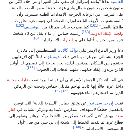
العالمية
نداءاً "يناشد إسرائيل أن تلغي على الفور أوامر إجلاء أكثر من
مليون شخص يعيشون شمال وادي غزة" بحجة أنه من الصعب للغاية
نقل المرضى في الرعاية الحرجة، الإمدادات الطبية تستنزف وأن
"المستشفيات الأربعة التابعة لوزارة الصحة في جنوب غزة تجاوزت
[162]
[161]
طاقتها بالفعل".
كما صدرت بيانات مماثلة من
اليونيسيف
[163]
ولجنة الإنقاذ الدولية
.
زعمت حماس أن ما لا يقل عن 70 شخصًا
[164]
فروا من الجنوب قُتلوا على يد
الغارات
الإسرائيلية.
دعا وزير الدفاع الإسرائيلي
يوآڤ گالانت
الفلسطينيين إلى مغادرة
الجزء الشمالي من غزة، بما في ذلك
مدينة غزة
، قائلاً: "إن الإرهابيين
يختبئون بين السكان المدنيين. لذلك، نحن بحاجة إلى فصلهم. لذا أولئك
[165]
الذين يريدون إنقاذ حياتهم، عليهم الذهاب إلى الجنوب".
في المساء، ذكر الجيش الإسرائيلي أن قواته البرية نفذت
غارات محلية
داخل غزة، قائلًا إنها كانت تهاجم مقاتلي حماس وتبحث عن الرهائن
[167]
[166]
الذين تم احتجازهم أثناء هجومهم.
نقلت
إن بي سي نيوز
عن وثائق حماس "السرية للغاية" التي توضح
بالتفصيل خططًا لاستهداف المدارس الابتدائية ومركز الشباب في
كفار
سعد
، بهدف "قتل أكبر عدد ممكن من الأشخاص"، الرهائن ونقلهم إلى
قطاع غزة. تم تقديم الخطط إلى شبكة إن بي سي من قبل "أول
[168]
المستجيبين الإسرائيليين".