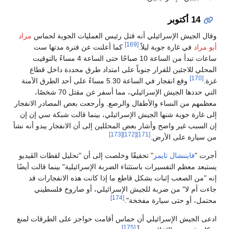
14 أكتوبر
وقال الجيش الإسرائيلي أنه قتل رئيس العمليات الجوية لحماس
مراد
[169]
أبو مراد
في غارة جوية ليلاً.
كما أعلنت عن فترة مدتها ست
ساعات تبدأ من الساعة 10 صباحًا حتى الساعة 4 مساءً بالتوقيت
المحلي للاجئين للفرار جنوباً على امتداد طرق محددة داخل قطاع
[170]
غزة.
وقع انفجار في الساعة 5.30 مساءً على أحد الطرق الآمنة
التي حددها الجيش الإسرائيلي، مما أسفر عن مقتل 70 شخصًا،
معظمهم من النساء والأطفال والرضع. وأرجعت بعض المصادر الانفجار
إلى غارة جوية شنها الجيش الإسرائيلي، بينما قالت شبكة سي إن إن
إن السبب غير واضح وأشار بعض المحللين إلى أن الانفجار يبدو أنه نشأ
[173]
[172]
[171]
من سيارة على الأرض.
أجرت "
فايننشال تايمز
" تحقيقًا وخلصت إلى أن "تحليل لقطات الڤيديو
يستبعد معظم التفسيرات باستثناء الضربة الإسرائيلية" بينما قالت أيضًا
إنه "من الصعب إثبات بشكل قاطع ما إذا كانت هذه الانفجارات قد
جاءت أم لا" من ضربة للجيش الإسرائيلي، أو صاروخ فلسطيني
[174]
محتمل، أو حتى سيارة مفخخة".
ادعى الجيش الإسرائيلي أن حماس أقامت حواجز على الطرقات لمنع
[175]