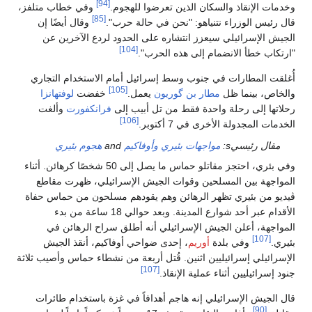
[94]
وخدمات الإنقاذ والسكان الذين تعرضوا للهجوم.
وفي خطاب متلفز،
[85]
قال رئيس الوزراء نتنياهو: "نحن في حالة حرب".
وقال أيضًا إن
الجيش الإسرائيلي سيعزز انتشاره على الحدود لردع الآخرين عن
[104]
"ارتكاب خطأ الانضمام إلى هذه الحرب".
أُغلقت المطارات في جنوب وسط إسرائيل أمام الاستخدام التجاري
[105]
والخاص، بينما ظل
مطار بن گوريون
يعمل.
خفضت
لوفتهانزا
رحلاتها إلى رحلة واحدة فقط من تل أبيب إلى
فرانكفورت
وألغت
[106]
الخدمات المجدولة الأخرى في 7 أكتوبر.
مقال رئيسيs:
مواجهات بئيري وأوفاكيم
and
هجوم بئيري
وفي بئري، احتجز مقاتلو حماس ما يصل إلى 50 شخصًا كرهائن. أثناء
المواجهة بين المسلحين وقوات الجيش الإسرائيلي، ظهرت مقاطع
ڤيديو من بئيري تظهر الرهائن وهم يقودهم مسلحون من حماس حفاة
الأقدام عبر أحد شوارع المدينة. وبعد حوالي 18 ساعة من بدء
المواجهة، أعلن الجيش الإسرائيلي أنه أطلق سراح الرهائن في
[107]
بئيري.
وفي بلدة
أوريم
، إحدى ضواحي أوفاكيم، أنقذ الجيش
الإسرائيلي إسرائيليين اثنين. قُتل أربعة من نشطاء حماس وأصيب ثلاثة
[107]
جنود إسرائيليين أثناء عملية الإنقاذ.
قال الجيش الإسرائيلي إنه هاجم أهدافاً في غزة باستخدام طائرات
[90]