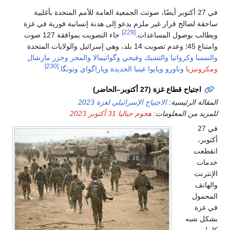
في 27 أكتوبر أيضًا، صوتت الجمعية العامة للأمم المتحدة بأغلبية
ساحقة لصالح قرار غير ملزم يدعو إلى هدنة إنسانية فورية في غزة
[229]
ويطالب بوصول المساعدات.
جاء التصويت بموافقة 127 صوت
وامتناع 45؛ وعدم تصويت 14 بلد، وهي إسرائيل والولايات المتحدة
والنمسا
وكرواتيا
والتشيك
وفيجي
وگواتيمالا
والمجر
وجزر مارشال
[230]
ومكرونيزيا
وناورو
وپاپوا غينيا الجديدة
وپاراگواي
وتونگا
.
اجتياح قطاع غزة (27 أكتوبر–الحاضر)
المقالة الرئيسية:
الاجتياح الإسرائيلي لغزة 2023
للمزيد من المعلومات:
هجوم جباليا 31 أكتوبر 2023
في 27
أكتوبر،
انقطعت
خدمات
الإنترنت
والهاتف
المحمول
في غزة
بشكل شبه