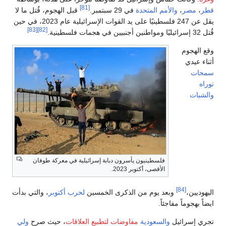
[81]
قطر
،
مصر
،
والأمم المتحدة
في 29 سبتمبر.
قبل الهجوم، قُتل ما لا
يقل عن 247 فلسطينيًا على يد القوات الإسرائيلية عام 2023، في حين
[83]
[82]
قُتل 32 إسرائيليًا ومواطنين أجنبيين في هجمات فلسطينية.
وقع الهجوم
أثناء عيدي
سمحات
توراه
والشبات
فلسطينيون يأسرون دبابة إسرائيلية في معركة طوفان
الأقصى، أكتوبر 2023.
[84]
اليهوديين،
وبعد يوم من الذكرى الخمسين
لحرب أكتوبر
، والتي بدأت
ايضاً بهجوماً مفاجئاً.
تجري إسرائيل
والسعودية
مفاوضات لتطبيع العلاقات
، حيث صرح
ولي