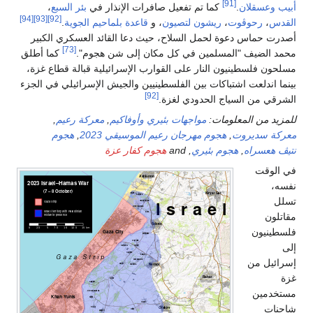
[91]
أبيب
وعسقلان
.
كما تم تفعيل صافرات الإنذار في
بئر السبع
،
[94]
[93]
[92]
القدس
،
رحوڤوت
،
ريشون لتصيون
، و
قاعدة بلماحيم الجوية
.
أصدرت حماس دعوة لحمل السلاح، حيث دعا القائد العسكري الكبير
[73]
محمد الضيف "المسلمين في كل مكان إلى شن هجوم".
كما أطلق
مسلحون فلسطينيون النار على القوارب الإسرائيلية قبالة قطاع غزة،
بينما اندلعت اشتباكات بين الفلسطينيين والجيش الإسرائيلي في الجزء
[92]
الشرقي من السياج الحدودي لغزة.
للمزيد من المعلومات:
مواجهات بئيري وأوفاكيم
,
معركة رعيم
,
معركة سديروت
,
هجوم مهرجان رعيم الموسيقي 2023
,
هجوم
نتيڤ هعسراه
,
هجوم بئيري
, and
هجوم كفار عزة
في الوقت
نفسه،
تسلل
مقاتلون
فلسطينيون
إلى
إسرائيل من
غزة
مستخدمين
شاحنات