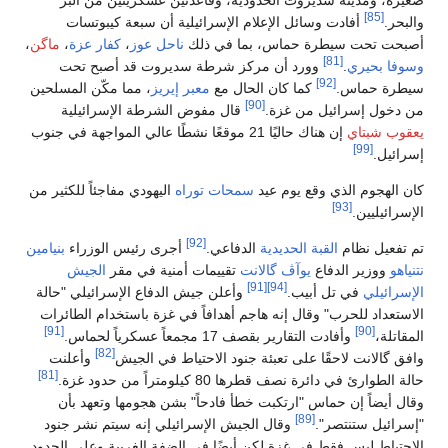
[85]
والبحر.
أفادت وسائل الإعلام الإسرائيلية أن سبعة كيبوتسات
أصبحت تحت سيطرة حماس، بما في ذلك
ناحل عوز
،
كفار عزة
،
ماگن
،
[81]
وسوفا بحيري
.
وورد أن مركز شرطة سديروت قد أصبح تحت
[92]
سيطرة حماس.
كما كان الحال مع
معبر إيريز
، مما مكّن المسلحين
[90]
من دخول إسرائيل من غزة.
قال مفوض الشرطة الإسرائيلية
يعقوب شبتاي
إن هناك حاليًا 21 موقعًا نشطًا عالي المواجهة في جنوب
[99]
إسرائيل.
كان الهجوم الذي وقع يوم عيد
سمحات توراه
اليهودي مفاجئاً للكثير من
[93]
الإسرائيليين.
[92]
تم تفعيل نظام
القبة الحديدية
الدفاعي.
أجرى رئيس الوزراء
بنيامين
نتنياهو
ووزير الدفاع
يوآڤ گالانت
تقييمات أمنية في مقر
الجيش
[91]
[94]
الإسرائيلي
في تل أبيب.
وأعلن جيش الدفاع الإسرائيلي "حالة
الاستعداد للحرب" وقال إنه هاجم أهدافاً في غزة باستخدام الطائرات
[91]
[90]
المقاتلة،
وأفادت التقارير بقصف 17 مجمعاً عسكرياً لحماس.
[82]
وافق گالانت لاحقًا على تعبئة جنود الاحتياط في الجيش
وأعلنت
[81]
حالة الطوارئ في دائرة نصف قطرها 80 كيلومتراً من حدود غزة.
وقال أيضاً إن حماس "ارتكبت خطأ فادحاً" بشن هجومها وتعهد بأن
[89]
"إسرائيل ستنتصر".
وقال الجيش الإسرائيلي إنه سيتم نشر جنود
الاحتياط ليس فقط في غزة لكن أيضًا في الضفة الغربية وعلى الحدود