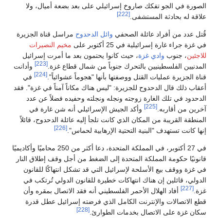
الصورة في الجو تفكك صاروخ إسرائيلي على بعد بضعة أميال، ولا
[222]
علاقة له بحادثة المستشفى.
قُتل عدد من أفراد عائلة الصحفي
وائل الدحدوح
مراسل قناة الجزيرة
في غزة جراء غارة إسرائيلية في 25 أكتوبر على
مخيم النصيرات
للاجئين
، جنوب
وادي غزة
، حيث كانوا يحتمون بعد ما أمرت إسرائيل
[223]
المدنيين الفلسطينيين بالتحرك جنوباً من شمال قطاع غزة.
وأدانت
[224]
قناة الجزيرة عمليات القتل ووصفتها بأنها "هجوماً عشوائياً".
في
أعقاب ذلك قال الدحدوح للجزيرة: "ليس هناك مكاناً آمناً في غزة". فقد
الدحدود في تلك الغارة زوجته ونجله ونجلته وحفيده فضلاً عن عدد
[225]
آخرين من أقاربه.
وأكد الجيش الإسرائيلي أنه شن غارة في
المنطقة القريبة من المكان الذي كانت تلجأ إليه عائلة الدحدوح، قائلاً
[226]
إنها كانت تستهدف "البنية التحتية الإرهابية لحماس".
في 27 أكتوبر، في المملكة المتحدة، دعا أكثر من 250 محاميًا وأكاديميًا
قانونيًا حكومة المملكة المتحدة إلى الضغط من أجل وقف إطلاق النار
في غزة ووقف بيع الأسلحة لإسرائيل التي قد تشكل انتهاكًا للقانون
الدولي، قائلين إن هناك انتهاكات خطيرة للقانون الدولي تُرتكب في
[227]
غزة.
أفاد الهلال الأحمر الفلسطيني أنه فقد الاتصال بمقره وأن
قطع الاتصالات والإنترنت الكامل الذي فرضته إسرائيل عطل قدرة
[228]
سكان غزة على الاتصال بخدمات الطوارئ.