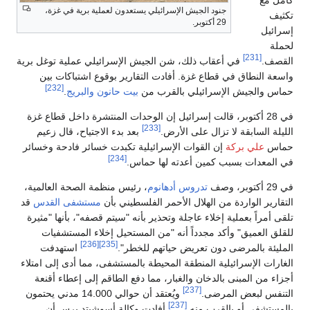
كامل مع
جنود الجيش الإسرائيلي يستعدون لعملية برية في غزة،
تكثيف
29 أكتوبر.
إسرائيل
لحملة
[231]
القصف.
في أعقاب ذلك، شن الجيش الإسرائيلي عملية توغل برية
واسعة النطاق في قطاع غزة. أفادت التقارير بوقوع اشتباكات بين
[232]
حماس والجيش الإسرائيلي بالقرب من
بيت حانون
والبريج
.
في 28 أكتوبر، قالت إسرائيل إن الوحدات المنتشرة داخل قطاع غزة
[233]
الليلة السابقة لا تزال على الأرض.
بعد بدء الاجتياح، قال زعيم
حماس
علي بركة
إن القوات الإسرائيلية تكبدت خسائر فادحة وخسائر
[234]
في المعدات بسبب كمين أعدته لها حماس.
في 29 أكتوبر، وصف
تدروس أدهانوم
، رئيس منظمة الصحة العالمية،
التقارير الواردة من الهلال الأحمر الفلسطيني بأن
مستشفى القدس
قد
تلقى أمراً بعملية إخلاء عاجلة وتحذير بأنه "سيتم قصفه"، بأنها "مثيرة
للقلق العميق" وأكد مجدداً أنه "من المستحيل إخلاء المستشفيات
[236]
[235]
المليئة بالمرضى دون تعريض حياتهم للخطر".
استهدفت
الغارات الإسرائيلية المنطقة المحيطة بالمستشفى، مما أدى إلى امتلاء
أجزاء من المبنى بالدخان والغبار، مما دفع الطاقم إلى إعطاء أقنعة
[237]
التنفس لبعض المرضى.
ويُعتقد أن حوالي 14.000 مدني يحتمون
[237]
بالمستشفى أو بالقرب منه.
أفادت وكالة أسوشيتد پرس أن