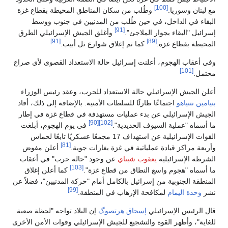
[100]
مع لبنان وسوريا.
وطُلب من سكان المناطق المحيطة بقطاع غزة
البقاء في الداخل، في حين طُلب من المدنيين في جنوب ووسط
[91]
إسرائيل "البقاء بجوار الملاجئ".
وأغلق الجيش الإسرائيلي الطرق
[91]
[89]
المحيطة بقطاع غزة.
كما تم إغلاق شوارع تل أبيب.
وفي أعقاب الهجوم، أعلنت إسرائيل حالة الاستعداد القصوى لأي صراع
[101]
محتمل.
أعلن الجيش الإسرائيلي حالة الاستعداد للحرب، وعقد رئيس الوزراء
بنيامين نتنياهو
اجتماعًا طارئًا للسلطات الأمنية. بالإضافة إلى ذلك، أفاد
الجيش الإسرائيلي عن بدء عمليات مستهدفة في قطاع غزة في إطار
[90]
[102]
ما أسماه "عملية السيوف الحديدية".
في يوم الهجوم، أبلغت
القوات الإسرائيلية عن استهداف 17 مجمعًا عسكريًا تابعًا لحماس
[81]
وأربعة مراكز قيادة عملياتية في غزة بغارات جوية.
أعلن مفوض
الشرطة الإسرائيلية
يعقوب شبتاي
عن وجود "حالة حرب" في أعقاب
[103]
ما أسماه "هجوم واسع النطاق من قطاع غزة".
كما أعلن إغلاق
المنطقة الجنوبية من إسرائيل بالكامل أمام "حركة المدنيين"، فضلاً عن
[99]
نشر
وحدة اليمام
لمكافحة الإرهاب في المنطقة.
قال الرئيس الإسرائيلي
إسحاق هرتصوگ
إن البلاد تواجه "لحظة صعبة
للغاية"، وأظهر القوة والتشجيع للجيش الإسرائيلي وقوات الأمن الأخرى