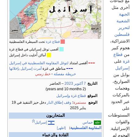
مع جماعات
أخرى مثل
الجبهة
الشعبية
لتحرير
فلسطين
الاشتراكية،
قطاع غزة
تحت السيطرة الفلسطينية
هجوم كبير
أقصى توغل إسرائيلي في قطاع غزة
من
قطاع
أماكن أُخليت داخل إسرائيل
غزة
على
أقصى امتداد
لتوغل المقاومة الفلسطينية في إسرائيل
إسرائيل
مناطق في غزة
أمرت إسرائيل بإخلائها
خريطة مفصلة
خط زمني
بوابل من
الصواريخ،
التاريخ
7 أكتوبر 2023
– الحاضر
وهجمات
(2 years and 10 months)
بالمركبات
الموقع
قطاع غزة
وإسرائيل
عبر الحدود
الوضع
مستمرة
؛
وقف إطلاق النار
دخل حيز التنفيذ في 19
على
يناير 2025
المستوطنات
المتحاربون
والقوات
[أ]
حماس
إسرائيل
المقاومة الفلسطينية
:
الإسرائيلية.
[اظهر]
الهجوم لم
القادة والزعماء