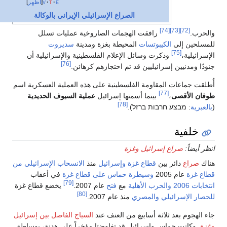
e
t
v
أظهر
الصراع الإسرائيلي الإيراني بالوكالة
[74]
[73]
[72]
والحرب.
رافقت الهجمات الصاروخية عمليات تسلل
للمسلحين إلى
الكيبوتسات
المحيطة بغزة ومدينة
سديروت
[75]
الإسرائيلية،
وذكرت وسائل الإعلام الفلسطينية والإسرائيلية أن
[76]
جنودًا ومدنيين إسرائيليين قد تم احتجازهم كرهائن.
أُطلقت جماعات المقاومة الفلسطينية على هذه العملية العسكرية اسم
[77]
طوفان الأقصى
،
بينما أسمتها إسرائيل
عملية السيوف الحديدية
[78]
(
بالعبرية
:
מבצע חרבות ברזל
خلفية
انظر أيضاً:
صراع إسرائيل وغزة
هناك
صراع
دائر بين
قطاع غزة
وإسرائيل
منذ
الانسحاب الإسرائيلي من
قطاع غزة
عام 2005
وسيطرة حماس على قطاع غزة
في أعقاب
[79]
انتخابات 2006
والحرب الأهلية
مع
فتح
عام 2007.
يخضع قطاع غزة
[80]
للحصار الإسرائيلي والمصري
منذ عام 2007.
جاء الهجوم بعد ثلاثة أسابيع من العنف عند
السياج الفاصل بين إسرائيل
وغزة
. وكانت حماس وإسرائيل قد تفاوضتا مؤخراً على هدنة، بوساطة