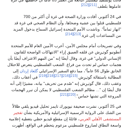
قالت يوتشڤيد ليفشيتز البالغة من العمر 85 عامًا أن خاطفيها في غزة
[212]
[211]
عاملوها بلطف.
في 24 أكتوبر، أفادت وزارة الصحة في غزة أن أكثر من 700
فلسطيني قتلوا بين عشية وضحاها، وأن النظام الصحي في غزة قد
"انهار تماماً". وناشدت الأمم المتحدة إسرائيل السماح بدخول المزيد
[214]
[213]
من المساعدات إلى غزة.
وفي تصريحات أمام مجلس الأمن، أعرب الأمين العام للأمم المتحدة
أنطونيو گوتـِرِش عن قلقه العميق إزاء "الانتهاكات الواضحة للقانون
الإنساني الدولي" في غزة، وقال أيضًا إنه "من المهم الاعتراف أيضًا بأن
هجمات حماس لم تحدث من فراغ. الشعب الفلسطيني يتعرض للاحتلال
الخانق طوال 56 عاماً"، مما دفع السفير الإسرائيلي
گلعاد إردان
إلى
[219]
[218]
[217]
[216]
[215]
المطالبة باستقالة گوتـِرِش.
في أعقاب ذلك،
وعقب ذلك، قال گوتـِرِش إنه "صُدم من تحريف" بيانه، مشيرًا إلى أنه
قال أيضًا إن "... مظالم الشعب الفلسطيني لا يمكن أن تبرر الهجمات
[221]
[220]
المروعة التي تشنها حماس".
في 25 أكتوبر، نشرت صحيفة نيويورك تايمز تحليل ڤيديو يلقي ظلالاً
من الشك على الرواية الرسمية الإسرائيلية والأمريكية بشأن
تفجير
المستشفى الأهلي العربي
، قائلةً إن مقطع ڤيديو حظي بتغطية إعلامية
واسعة النطاق لصاروخ فلسطيني مزعوم يتحطم في الواقع، أظهرت