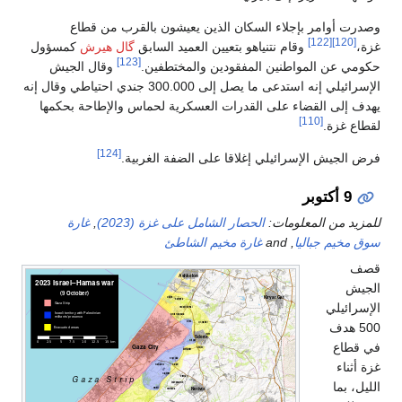
وصدرت أوامر بإجلاء السكان الذين يعيشون بالقرب من قطاع
[122]
[120]
غزة،
وقام نتنياهو بتعيين العميد السابق
گال هيرش
كمسؤول
[123]
حكومي عن المواطنين المفقودين والمختطفين.
وقال الجيش
الإسرائيلي إنه استدعى ما يصل إلى 300.000 جندي احتياطي وقال إنه
يهدف إلى القضاء على القدرات العسكرية لحماس والإطاحة بحكمها
[110]
لقطاع غزة.
[124]
فرض الجيش الإسرائيلي إغلاقا على الضفة الغربية.
9 أكتوبر
للمزيد من المعلومات:
الحصار الشامل على غزة (2023)
,
غارة
سوق مخيم جباليا
, and
غارة مخيم الشاطئ
قصف
الجيش
الإسرائيلي
500 هدف
في قطاع
غزة أثناء
الليل، بما