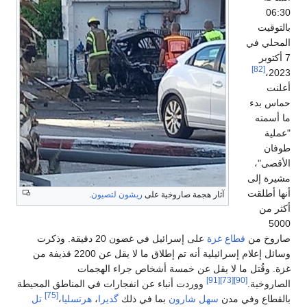
06:30
بالتوقيت
المحلي في
7 أكتوبر
[82]
2023،
أعلنت
حماس بدء
ما أسمته
"عملية
طوفان
الأقصى"،
مشيرة إلى
أنها أطلقت
آثار هجمة صاروخية على
ريشون لتصيون
.
أكثر من
5000
صاروخ من
قطاع غزة
على إسرائيل في غضون 20 دقيقة. وذكرت
وسائل إعلام إسرائيلية أنه تم إطلاق ما لا يقل عن 2200 قذيفة من
غزة. وقُتل ما لا يقل عن خمسة أشخاص جراء الهجمات
[91]
[73]
[90]
الصاروخية.
ووردت أنباء عن انفجارات في المناطق المحيطة
[75]
بالقطاع وفي مدن
سهل شارون
بما في ذلك
گديرا
،
هرتسليا
،
تل