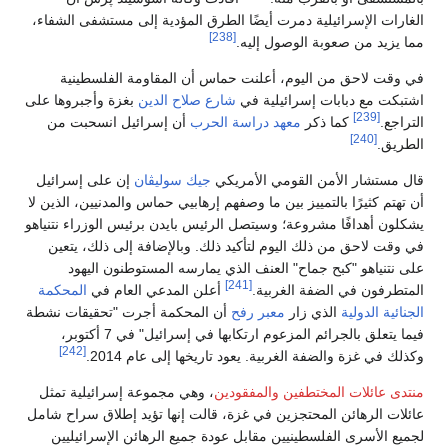
الغارات الإسرائيلية دمرت أيضًا الطرق المؤدية إلى مستشفى الشفاء،
[238]
مما يزيد من صعوبة الوصول إليه.
في وقت لاحق من اليوم، أعلنت حماس أن المقاومة الفلسطينية
اشتبكت مع دبابات إسرائيلية في
شارع صلاح الدين
بغزة وأجبروها على
[239]
التراجع.
كما ذكر
معهد دراسة الحرب
أن إسرائيل انسحبت من
[240]
الطريق.
قال مستشار الأمن القومي الأمريكي
جيك سوليڤان
إن على إسرائيل
أن تهتم كثيرًا بالتمييز بين ما وصفهم إرهابيي حماس والمدنيين، الذين لا
يشكلون أهدافًا مشروعة؛ وسيتصل الرئيس بايدن برئيس الوزراء نتنياهو
في وقت لاحق من ذلك اليوم لتأكيد ذلك. وبالإضافة إلى ذلك، يتعين
على نتنياهو "كبح جماح" العنف الذي يمارسه المستوطنون اليهود
[241]
المتطرفون في الضفة الغربية.
أعلن المدعي العام في
المحكمة
الجنائية الدولية
الذي زار
معبر رفح
أن المحكمة أجرت "تحقيقات نشطة
فيما يتعلق بالجرائم المزعوم ارتكابها في إسرائيل" في 7 أكتوبر،
[242]
وكذلك في غزة والضفة الغربية. يعود تاريخها إلى عام 2014.
منتدى عائلات المختطفين والمفقودين
، وهي مجموعة إسرائيلية تمثل
عائلات الرهائن المحتجزين في غزة، قالت إنها تؤيد إطلاق سراح شامل
لجميع الأسرى الفلسطينيين مقابل عودة جميع الرهائن الإسرائيليين