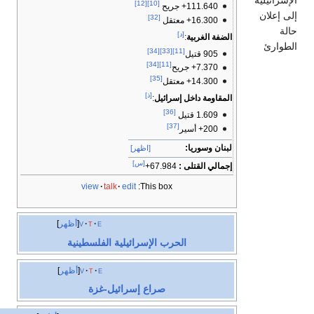
الإسرائيلية
[12]
[10]
111.640+ جريح
إلى إعلان
[32]
16.300+ معتقل
حالة
[د]
الضفة الغربية
:
الطوارئ
[34]
[33]
[11]
905 قتيل
[34]
[11]
7.370+ جريح
[35]
14.300+ معتقل
[ذ]
المقاومة داخل إسرائيل
:
[36]
1.609 قتيل
[37]
200+ أسير
لبنان وسوريا:
[اظهر]
[س]
إجمالي القتلى :
67.984+
view
talk
edit
This box:
e
t
v
أظهر
الحرب الإسرائيلية الفلسطينية
e
t
v
أظهر
صراع إسرائيل-غزة