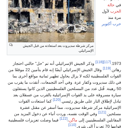
في
حالة
الحرب
لأول
مرة منذ
حرب أكتوبر
مركز شرطة سديروت بعد استعادته من قبل الجيش
الإسرائيلي.
[118]
[117]
1973.
وذكر الجيش الإسرائيلي أنه تم "حل" حالتي احتجاز
[119]
رهائن.
وقال الجيش الإسرائيلي أيضًا إنه قام بتأمين 22 موقعًا من
القوات الفلسطينية لكنه لا يزال يحاول تطهير ثمانية مواقع أخرى بما
في ذلك سديروت وكفار عزة. وفي أحد التجمعات، أنقذت ما يقرب من
50 رهينة. قُتل عدد من المسلحين الفلسطينيين الذين كانوا يستقلون
سيارة مسروقة على يد القوات الإسرائيلية بالقرب من عسقلان بعد
[120]
تبادل لإطلاق النار على طريق رئيسي.
كما استعادت القوات
الإسرائيلية مركز شرطة سديروت، مما أسفر عن مقتل عشرة
[121]
مسلحين.
وفي الوقت نفسه، وردت أنباء عن دخول المزيد من
[122]
المقاتلين الفلسطينيين إلى
ماگن
،
فيما وصلت تعزيزات فلسطينية
[110]
قوامها 70 تعزيزاً إلى بئيري.