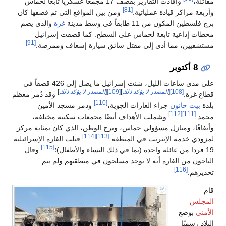
مقاتلة،
وأفادت التقارير بقصف 17 مجمعاً عسكرياً تابعاً لحماس
[81]
وأربعة مراكز قيادة عملياتية.
ومن بين المواقع التي تم قصفها كان
برج فلسطين المكون من 11 طابقاً في وسط مدينة
غزة
والذي يضم
محطات إذاعية تابعة لحماس على السطح. كما قصفت إسرائيل
[91]
مستشفيين، مما أدى إلى مقتل سائق سيارة إسعاف وممرضة.
8 أكتوبر
على مدى ساعات الليل، شنت إسرائيل ما يصل إلى 426 قصفاً في
[108]
[
المصدر لا يؤكد ذلك
]
[109]
[
المصدر لا يؤكد ذلك
]
قطاع غزة.
وقد دُمر معظم
[110]
بلدة
بيت حانون
جراء الغارات الجوية،
ودمر مسجد الأمين
[112]
[111]
محمد.
وشملت الأهداف أيضًا مجمعات سكنية مختلفة،
وأنفاقًا، ومنازل مسؤولي حماس، وبرج الوطن، الذي كان بمثابة مركز
[114]
[113]
لمزودي خدمة الإنترنت في المنطقة.
قتلت الغارة الإسرائيلية
[115]
19 فردا من عائلة واحدة (بما في ذلك النساء والأطفال)؛
وقال
الناجون من الغارة أنه لا يوجد مسلحون في منطقتهم ولم يتم
[116]
تحذيرهم.
قام
المجلس
الأمني
بوضع
البلاد رسميًا