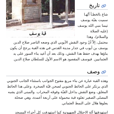
تاريخ
شاع بالخطـأ أنّهـا
سميت بقبّة يوسف
تيمنا بنبي الله يوسف
(عليه الصلاة
والسلام)، وهذا
محتمل، إلاّ أنّ وجود النقش الأيوبي الذي وضعه الناصر صلاح الدين
يوسف بن أيوب في جدار مدينة القدس في هذه القبة يرجح أن يكون
بناؤها بهدف حفظ هذا النقش، وذلك بعد أن أعيد بناء السور على يد
العثمانيين. فيوسف المقصود هو الاسم الأول للسلطان صلاح الدين.
وصف
وهذه القبة عبارة عن بناء مربع مفتوح الجوانب باستثناء الجانب الجنوبي
الذي يرتكز على الحائط الجنوبي لصحن قبّة الصخرة. وعلى هذا الحائط
المغلق، وضع النقش بداخل القبّة وفوقه المحراب. والمبنى الذي يشبه
المصلى الصغير تعلوه قبة محمولة على أربعة أعمدة، وهي ضحلة
يعلوها هلال على النمط العثماني.
استهدفتها آلة الاحتلال الصهيونية كما استهدفت كل أجزاء المسجد