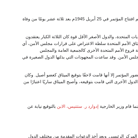
اجتمع مندوبون من 50 دولة في سان فرانسيسكو لافتتاح مؤتمر الأمم المتحدة لإنشاء منظمة عالمية. تم افتتاح المؤتمر في 25 أبريل 1945م بعد ثلاثة عشر يومًَا من وفاة
يات المتحدة، والدول الأصغر الأقل قوة.كان الثلاثة الكبار يعتقدون
ميثاق الأمم المتحدة سلطة الاعتراض على قرارات مجلس الأمن، أي
ية فروع الأمم المتحدة الأخرى كالجمعية العامة والمجلس
جلس الأمن. وقد ساعدت المجهودات التي بذلتها الدول الصغيرة في
ضور المؤتمر إلا أنها قامت لاحقًا بتوقيع الميثاق كعضو أصيل. وكان
 الأخرى التي قامت بتوقيعه، وأصبح الميثاق ساريًا اعتبارًا من
نما قام وزير الخارجية
إدوارد ر. ستتنيس، الابن
بالتوقيع نيابة عن
اية عام 1946م حيث تناول الأعضاء مسألة مقر المركز الرئيسي. وبعد أخذ الدعوات المقدمة من مختلف الدول