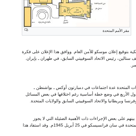
مقر الأمم المتحدة
دة الأمريكية بتوقيع إعلان موسكو للأمن العام. ووافق هذا الإعلان على فكرة
ستالين، رئيس الاتحاد السوفييتي السابق، في طهران ـ بإيران.
مر.
يتي السابق والولايات المتحدة عدة اجتماعات في دمبارتون أوكس ـ بواشنطن ـ
دول الأربع في وضع خطة أساسية رغم اختلافها في بعض المسائل
ا وبريطانيا والاتحاد السوفييتي السابق والولايات المتحدة.
اتفاق بينهم على بعض الإجراءات ذات الأهمية الضئيلة التي لا يجوز
للأعضاء الدائمين استعمال حق الاعتراض الفيتو بشأنها. وأعلن الرؤساء الثلاثة عن افتتاح مؤتمر للأمم المتحدة في سان فرانسيسكو في 25 أبريل 1945م. وقد استفاد هذا