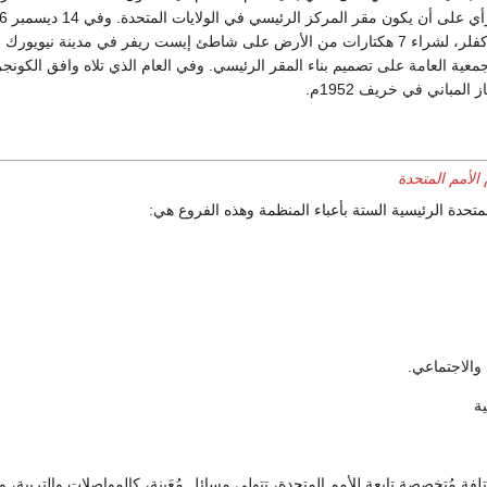
من الأمريكي جون روكفلر، لشراء 7 هكتارات من الأرض على شاطئ إيست ريفر في 
 المباني في خريف 1952م.
الأمم المتحدة
تحدة الرئيسية الستة بأعباء المنظمة وهذه الفروع هي:
فة مُتخصصة تابعة للأمم المتحدة، تتولى مسائل مُعَينة، كالمواصلات والتربية، و