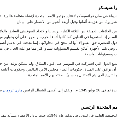
رانسيسكو
 يومًا من هزيمة ألمانيا وقبل أربعة أشهر من الانتصار على اليابان.
لخلافات العميقة بين الثلاثة الكبار، بريطانيا والاتحاد السوفييتي السابق والولا
لم إذا استمروا في التعاون كما كانوا أثناء الحرب، وأصروا على أن يخولهم 
ول الصغيرة حق الفيتو إلا أنها لم تنجح في محاولاتها، إنما نجحت في تدعيم أهم
. وفي تلك الأجهزة أمكن تقسيم المسؤولية بتساو أكثر مما هو عليه الحال في م
ت ومسؤوليات واسعة.
وتت جميع الدول التي اشتركت في المؤتمر على قبول الميثاق. ولم تتمكن بولندا من ح
ن توافق على الميثاق حكومات أعضاء مجلس الأمن الدائمين وحكومات أغلبية الدول
يقف إلى أقصى الشمال الرئيس
هاري ترومان
بي
مم المتحدة الرئيسي
افتُتحت الدورة الأولى للجمعية العامة في لندن ـ في بد