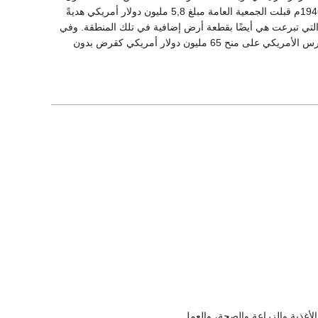
في الاعتبار، استقر الرأي على أن يكون مقر المركز الرئيسي في الولايات المتحدة. وفي 14 ديسمبر 1946م قبلت الجمعية العامة مبلغ 5,8 مليون دولار أمريكي هديةً
مدينة نيويورك التي تبرعت هي أيضًا بقطعة أرض إضافية في تلك المنطقة. وفي
عام 1947م وافقت الجمعية العامة على تصميم بناء المقر الرئيسي. وفي العام الذي تلاه وافق الكونجرس الأمريكي على منح 65 مليون دولار أمريكي كقرض بدون
الأغذية والزراعة والصحة، والعمل.