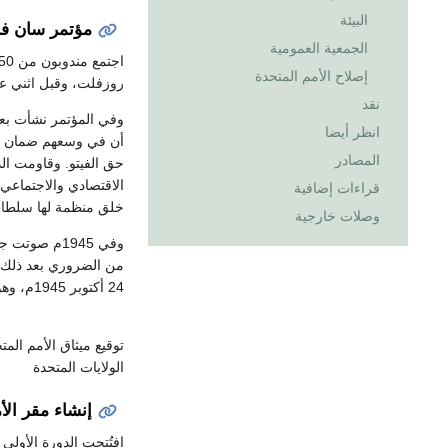
البيئة
مؤتمر سان ف
الجمعية العمومية
إصلاح الأمم المتحدة
روزفلت، وقبل اثني عشر
نقد
وفي المؤتمر نشأت بعض ا
انظر أيضا
أن في وسعهم ضمان الس
المصادر
حق الفيتو. وقاومت الد
الاقتصادي والاجتماعي
قراءات إضافية
خلق منظمة لها سلطا
وصلات خارجية
وفي 1945م ص
من الضروري بعد ذلك أ
24 أكتوبر 1945م، وهو التاريخ الذي يتم الاحتفال به سنويًا بصفته يوم الأمم المتحدة.
توقيع ميثاق الأمم المتحدة تم في 26 يوليو 1945 م . و
الولايات المتحدة
إنشاء مقر الأ