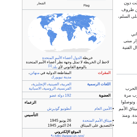
لت دون
الشعار
Flag
ين ظروف
على السلم،
اني
ار مبنى
ل الفنية
خريطة
الدول أعضاء الأمم المتحدة
لاحظ أن الخريطة لا تمثل وجهة نظر أعضاء الأمم المتحدة
[1]
بالوضع القانوني لأي
بلد
.
المقرات
المقاطعة الدولية في
منهاتن
،
مدينة نيويورك
اللغات الرسمية
العربية
،
الصينية
،
الإنجليزية
،
 كانت الحرب
الفرنسية
،
الروسية
،
الاسبانية
حرب مرة
العضوية
192 دولة عضو
تلك الدول في سان فرانسيسكو ـ كاليفورنيا ـ الولايات المتحدة في إبريل 1945م، وتوصلوا
الزعماء
ثاق الأمم
•
الأمين العام
أنطونيو گوتـِرِش
م المتحدة. ومنذ
التأسيس
•
ميثاق الأمم المتحدة
26 يونيو 1945
حدة.
•
التصديق على الميثاق
24 اكتوبر 1945
الموقع الإلكتروني
http://www.un.org/