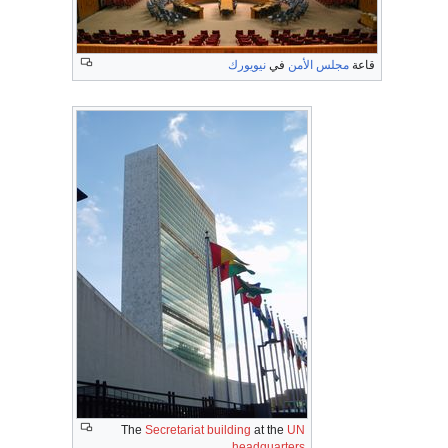
قاعة
مجلس الأمن
في
نيويورك
The
Secretariat building
at the
UN
headquarters