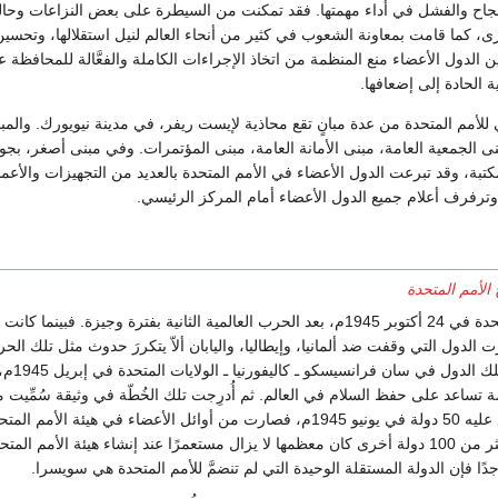
لنجاح والفشل في أداء مهمتها. فقد تمكنت من السيطرة على بعض النزاعات وحا
، كما قامت بمعاونة الشعوب في كثير من أنحاء العالم لنيل استقلالها، وتحس
 بين الدول الأعضاء منع المنظمة من اتخاذ الإجراءات الكاملة والفعَّالة للمحافظة 
ية الحادة إلى إضعافها.
ي للأمم المتحدة من عدة مبانٍ تقع محاذية لإيست ريفر، في مدينة نيويورك. والمب
بنى الجمعية العامة، مبنى الأمانة العامة، مبنى المؤتمرات. وفي مبنى أصغر، بجو
مكتبة، وقد تبرعت الدول الأعضاء في الأمم المتحدة بالعديد من التجهيزات والأعما
 وترفرف أعلام جميع الدول الأعضاء أمام المركز الرئيسي.
 الأمم المتحدة
أُنشئت هيئة الأمم المتحدة في 24 أكتوبر 1945م، بعد الحرب العالمية الثانية بفترة وجيزة. فبينما
 الدول التي وقفت ضد ألمانيا، وإيطاليا، واليابان ألاّ يتكررَ حدوث مثل تلك ال
أخرى. فاجتمع ممثلو 
 تساعد على حفظ السلام في العالم. ثم أُدرِجت تلك الخُطّة في وثيقة سُمِّيت مي
المتحدة قامت بالتوقيع عليه 50 دولة في يونيو 1945م، فصارت من أوائل الأعضاء في هيئة الأم
ذلك التاريخ انضمت أكثر من 100 دولة أخرى كان معظمها لا يزال مستعمرًا عند إنشاء هيئة الأمم المت
دًا فإن الدولة المستقلة الوحيدة التي لم تنضمَّ للأمم المتحدة هي سويسرا.