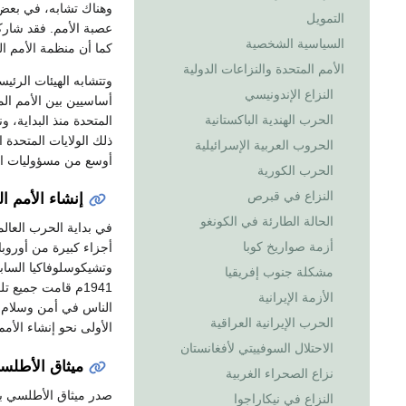
وهناك تشابه، في بعض ا
التمويل
عصبة الأمم. فقد شارك
السياسية الشخصية
كما أن منظمة الأمم ا
الأمم المتحدة والنزاعات الدولية
وتتشابه الهيئات الرئيسي
النزاع الإندونيسي
أساسيين بين الأمم الم
الحرب الهندية الباكستانية
ذلك الولايات المتحدة 
الحروب العربية الإسرائيلية
أوسع من مسؤوليات الع
الحرب الكورية
النزاع في قبرص
إنشاء الأمم ا
الحالة الطارئة في الكونغو
في بداية الحرب العالم
أزمة صواريخ كوبا
أجزاء كبيرة من أوروبا،
مشكلة جنوب إفريقيا
1941م قامت جميع 
الأزمة الإيرانية
الناس في أمن وسلام. و
الحرب الإيرانية العراقية
الأولى نحو إنشاء الأمم
الاحتلال السوفييتي لأفغانستان
ميثاق الأطلس
نزاع الصحراء الغربية
صدر ميثاق الأطلسي بع
النزاع في نيكاراجوا