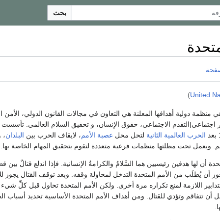
بحث
متحدة
صفحة
)
United Na
ي منظمة دولية أهدافها المعلنة هي التعاون في مجالات القانون الدولي، الأمن ا
غير اجتماعي|التقدم الاجتماعي، حقوق الإنسان، و تحقيق السلام العالمي. تأسست ا
الحرب العالمية الثانية
لتحل محل
عصبة الأمم
، لايقاف الحرب بين
البلدان
، و
م. ويعمل تحت مظلتها منظمات فرعية متعددة لتقوم بتحقيق المهام الخاصة بها.
دة أن لها هدفين رئيسيين هما السَّلامُ والكرامةُ الإنسانية. فإذا اندلع قتالٌ بين ق
ز أن يُطلَب من الأمم المتحدة التدخل لمحاولة وقفه. وبعد توقف القتال يجوز لل
لتدابير اللازمة لمنع تكراره مرة أخرى. ولكن الأمم المتحدة تحاول قبل كلِّ شيء
 أن تتفاقم وتؤدي للقتال. ومن أهداف الأمم المتحدة الأساسية تحديد أسباب ال
ا.