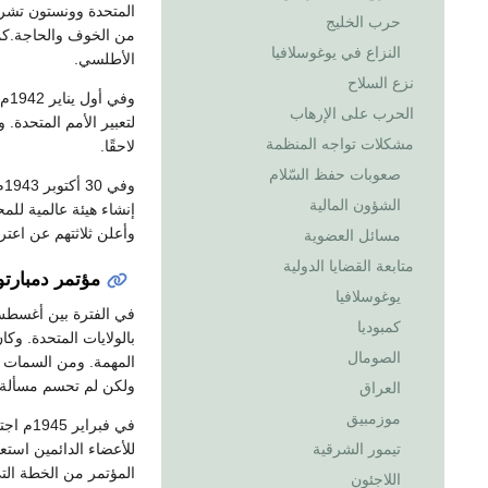
المتحدة وونستون تشرت
حرب الخليج
من الخوف والحاجة.كما
النزاع في يوغوسلافيا
الأطلسي.
نزع السلاح
الحرب على الإرهاب
مشكلات تواجه المنظمة
لاحقًا.
صعوبات حفظ السّلام
و
الشؤون المالية
إنشاء هيئة عالمية لل
وأعلن ثلاثتهم عن اعتر
مسائل العضوية
متابعة القضايا الدولية
مؤتمر دمبارت
يوغوسلافيا
كمبوديا
بالولايات المتحدة. و
الصومال
المهمة. ومن السمات ال
ولكن لم تحسم مسألة 
العراق
موزمبيق
في فبر
تيمور الشرقية
المؤتمر من الخطة الت
اللاجئون