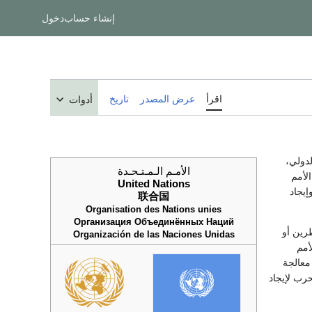
إنشاء حساب
دخول
اقرأ
عرض المصدر
تاريخ
أدوات
لدولي،
الأمـم الـمـتـحـدة
لأمم
United Nations
إيجاد
联合国
Organisation des Nations unies
Организация Объединённых Наций
طرين أو
Organización de las Naciones Unidas
أمم
 معالجة
حرب لإيجاد