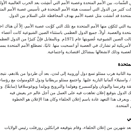
لسِّمات، بين الأمم المتحدة وعصبة الأمم التي أُنشِئت بعد الحرب العالمية الأول
ت كثير من الدول التي أسست هيئة الأمم المتحدة في تأسيس عصبة الأمم المتحد
لمتحدة قد أنشئت مثل عصبة الأمم بهدف المحافظة على السلام بين الدول.
ة التي تَتَكوّن منها الأمم المتحدة مع تلك التي كوَّنت عصبة الأمم، إلاّ أن هناك اخ
تحدة والعصبة. أولاً، جميع الدول العظمى باستثناء الصين الشيوعية كانت أعضاء 
المتحدة منذ البداية، ونالت الصين الشيوعية عُضويتها عام 1971م. وبالمقابل فإنَّ كثيرًا م
الأمريكية لم تشارك في العصبة أو انسحبت منها. ثانيًا، تضطلع الأمم المتحدة بم
صبة وذلك لانشغالها بمشاكل اقتصادية واجتماعية.
لمتحدة
ية الثانية هرب ممثلو تسع دول أوروبية إلى لندن، بعد أن طردوا من بلادهم، نتي
 واستيلاء ألمانيا النازية عليها. واجتمع ممثلو بريطانيا ودول الكومنولث مع رؤساء
تلك الدول بتوقيع إعلان تعاهدت فيه على العمل من أجل عالم حر يعيش فيه
يعرف هذا التعهد عادة باسم إعلان الحلفاء وكان هذا الإعلان هو الخطوة
 المتحدة.
ي
د شهرين من إعلان الحلفاء، وقام بتوقيعه فرانكلين روزفلت رئيس الولايات