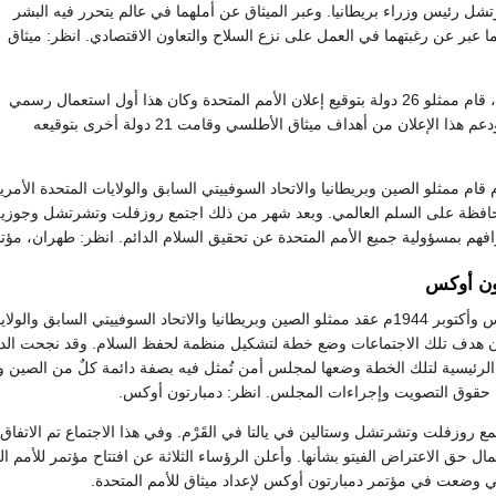
شل رئيس وزراء بريطانيا. وعبر الميثاق عن أملهما في عالم يتحرر فيه البشر
 عبر عن رغبتهما في العمل على نزع السلاح والتعاون الاقتصادي. انظر: ميثاق
وفي أول يناير 1942م، قام ممثلو 26 دولة بتوقيع إعلان الأمم المتحدة وكان هذا أول استعمال رسمي
لتعبير الأمم المتحدة. ودعم هذا الإعلان من أهداف ميثاق الأطلسي وقامت 21 دولة أخرى بتوقيعه
في 30 أكتوبر 1943م قام ممثلو الصين وبريطانيا والاتحاد السوفييتي السابق والولايات المتح
محافظة على السلم العالمي. وبعد شهر من ذلك اجتمع روزفلت وتشرتشل وجوزيف 
افهم بمسؤولية جميع الأمم المتحدة عن تحقيق السلام الدائم. انظر: طهران، مؤت
ون أوكس
في الفترة بين أغسطس وأكتوبر 1944م عقد ممثلو الصين وبريطانيا والاتحاد السوفي
كان هدف تلك الاجتماعات وضع خطة لتشكيل منظمة لحفظ السلام. وقد نجحت ال
رئيسية لتلك الخطة وضعها لمجلس أمن تُمثل فيه بصفة دائمة كلٌ من الصين وفرنس
حقوق التصويت وإجراءات المجلس. انظر: دمبارتون أوكس.
اير 1945م اجتمع روزفلت وتشرتشل وستالين في يالتا في القَرْم. وفي هذا الاجتماع تم ال
ي وضعت في مؤتمر دمبارتون أوكس لإعداد ميثاق للأمم المتحدة.