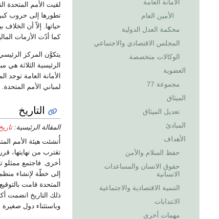
الأمانة العامة
لقيت الأمم المتحدة ا
تطورها إلى حروب كبرى
الأمين العام
حياتها. إلاّ أن الخلاف
محكمة العدل الدولية
كما أدّت الأزمات المال
المجلس الاقتصادي والاجتماعي
يتكوَّن المركز الرئيس
الوكالات متخصصة
الرئيسية الثلاثة هي م
العضوية
الأمانة العامة توجد ال
مجموعة 77
لمباني الأمم المتحدة.
الميثاق
التاريخ
تعديل الميثاق
المبادئ
المقالة الرئيسية:
تاريخ
الأهداف
تقترب من نهايتها، قررت
حفظ السلام والأمن
حقوق الانسان والمساعدات
إلى خطّة لإنشاء منظمة
الانسانية
التنمية الاقتصادية والاجتماعية
الانتدابات
وباستثناء دول صغيرة ج
مهمات أخرى