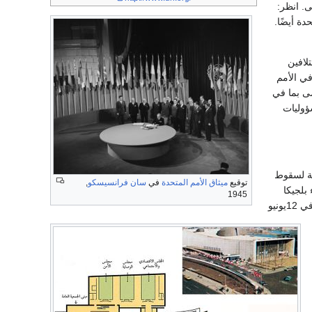
ى. انظر:
ة أيضًا.
تلافين
في الأمم
ن الدول العظمى بما في
سؤوليات
جة لسقوط
توقيع
ميثاق الأمم المتحدة
في
سان فرانسيسكو
,
 بلجيكا
1945
وتشيكوسلوفاكيا السابقة وفرنسا واليونان ولوكسمبرج وهولندا والنرويج وبولندا ويوغوسلافيا (سابقًا). وفي 12يونيو