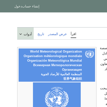
إنشاء حساب
دخول
اقرأ
عرض المصدر
تاريخ
أدوات
لات المتخصصة
World Meteorological Organization
ادل
Organisation météorologique mondiale
قس
Organización Meteorológica Mundial
عاون
Всемирная Метеорологическая
د.
Организация
المنظمة العالمية للأرصاد الجوية
世界气象组织
 تغيَّر اسمها وأصبحت
ل
و. في يونيو 1976، وبناءا