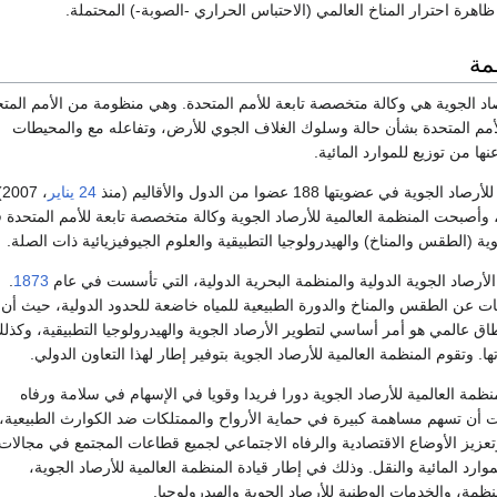
ظاهرة احترار المناخ العالمي (الاحتباس الحراري -الصوبة-) المحتملة.
مة
صاد الجوية هي وكالة متخصصة تابعة للأمم المتحدة. وهي منظومة من الأمم المت
مم المتحدة بشأن حالة وسلوك الغلاف الجوي للأرض، وتفاعله مع والمحيطات
نها من توزيع للموارد المائية.
 في عضويتها 188 عضوا من الدول والأقاليم (منذ
24 يناير
).
 وأصبحت المنظمة العالمية للأرصاد الجوية وكالة متخصصة تابعة للأمم المتحدة 
أرصاد الجوية الدولية والمنظمة البحرية الدولية، التي تأسست في عام
1873
.
ات عن الطقس والمناخ والدورة الطبيعية للمياه خاضعة للحدود الدولية، حيث أن
اق عالمي هو أمر أساسي لتطوير الأرصاد الجوية والهيدرولوجيا التطبيقية، وكذل
ا. وتقوم المنظمة العالمية للأرصاد الجوية بتوفير إطار لهذا التعاون الدولي.
نظمة العالمية للأرصاد الجوية دورا فريدا وقويا في الإسهام في سلامة ورفاه
 أن تسهم مساهمة كبيرة في حماية الأرواح والممتلكات ضد الكوارث الطبيعية،
تعزيز الأوضاع الاقتصادية والرفاه الاجتماعي لجميع قطاعات المجتمع في مجالات
وارد المائية والنقل. وذلك في إطار قيادة المنظمة العالمية للأرصاد الجوية،
مة، والخدمات الوطنية للأرصاد الجوية والهيدرولوجيا.