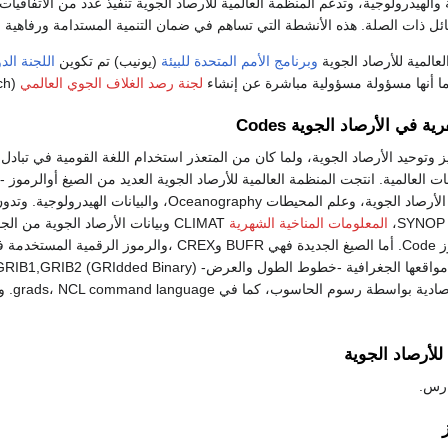
 والهيدرولوجية، وتدعم المنظمة العالمية للأرصاد الجوية تنفيذ عدد من الاتفاقيا
ل ذات الصلة. هذه الأنشطة التي تساهم في ضمان التنمية المستدامة ورفاهية ا
لعالمية للأرصاد الجوية
وبرنامج الأمم المتحدة للبيئة
(يونيب) تم تكوين
اللجنة الد
لجنة رصد الغلاف الجوي العالمي
(GAW Global Atmosphere Watch).
ية في الأرصاد الجوية Codes
 وتوحيد الأرصاد الجوية، ولما كان من المتعذر استخدام اللغة القومية في تبادل ب
ات العالمية. انتجت المنظمة العالمية للأرصاد الجوية العديد من الصيغ أوالرموز 
وتبادل المعلومات عن الأرصاد الجوية، وعلم المحيطات Oceanography، والبيانات الهيدر
SYNO
المعلومات المناخية الشهرية
وهي قائمة على الرموز Code. أما الصيغ الجديدة فهي BUFR وCREX ،والرموز ا
لتمثيل المعلو
للأرصاد الجوية