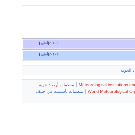
e
t
v
أظهر
e
t
v
أظهر
د الجوية
Meteorological institutions an
منظمات أرصاد جوية
World Meteorological Or
منظمات تأسست في جنيڤ