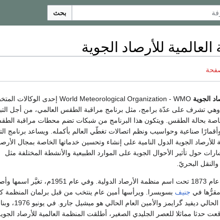
بحث
العالمية للأرصاد الجوية
صفحة
اد الجوية
World Meteorological Organization - WMO إحدى الوكا
ة، وهي تشرف على عدّة برامج، مثل برنامج مراقبة الطقس العالمي، من أجل التب
خاصة بحالة الطقس. ويتكون هذا البرنامج من شبكات تضم محطات مراقبة الط
وأقمارًا صناعية وحواسيب ونظم اتصالات تغطّي العالم بأكمله. ويساعد برنامج الت
ية للأرصاد الجوية الدول النامية على إنشاء وتحسين خدماتها الخاصة بمجال الأرصا
رات حول تأثير الأحوال الجوية على الموارد الطبيعية والأنشطة المختلفة مثل
والنقل البحريّ.
وقد تأسست المنظمة عام 1873 تحت اسم منظمة الأرصاد الدولية. وفي عام 1951م،
مقرُّها في
جنيف
بسويسرا. ويرأسها أمين عام ينتخب من قبل برلمان المنظمة ك
أربع سنوات. والرئيس الحالي ديفيد گرايمز والأمين العام الحالي هو ميشيل جار
ت حدثا مماثلا للعصر الجليدي الصغير، أطلقت المنظمة العالمية للأرصاد الجوية