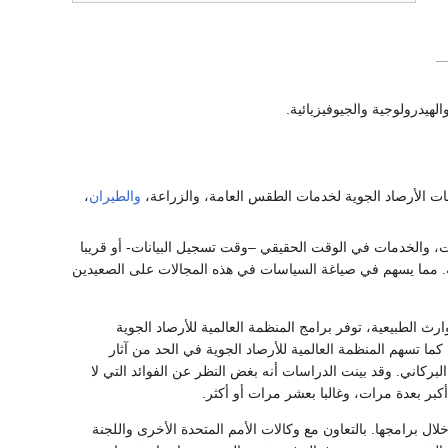
لهيدرولوجية والجيوفيزيائية.
يقات الأرصاد الجوية لخدمات الطقس العامة، والزراعة،
والطيران
،
تجات، والخدمات في الوقت الحقيقي –وقت تسجيل البيانات- أو قريبا
يئة. مما يسهم في صياغة السياسات في هذه المجالات على الصعيدين
 والمناخ والأخطار المتصلة بالمياه، والتي تشكل ما يقرب من 90 ٪ من الكوارث الطبيعية، توفر برامج المنظمة العالمية للأرصاد الجوية
كما تسهم المنظمة العالمية للأرصاد الجوية في الحد من آثار
البركاني. وقد بينت الدراسات أنه بغض النظر عن الفوائد التي لا
كبر بعدة مرات، وغالبا بعشر مرات أو أكثر.
لال برامجها. بالتعاون مع وكالات الأمم المتحدة الأخرى واللجنة