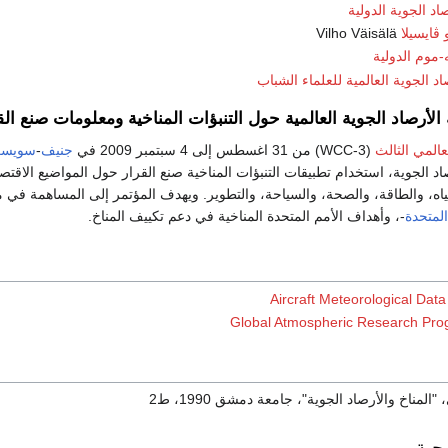
د الجوية الدولية
 ڤايسيلا
Vilho Väisälä
-موم الدولية
د الجوية العالمية للعلماء الشباب
لأرصاد الجوية العالمية حول التنبؤات المناخية ومعلومات صنع الق
عالمي الثالث
(WCC-3) من 31 اغسطس إلى 4 سبتمبر 2009 في
جنيف
-
سويسر
اد الجوية، استخدام تطبيقات التنبؤات المناخية صنع القرار حول المواضيع الاقتصا
لمياه، والطاقة، والصحة، والسياحة، والتطوير. ويهدف المؤتمر إلى المساهمة ف
المتحدة
-، وأهداف الأمم المتحدة المناخية في دعم تكييف المناخ.
Aircraft Meteorological Da
Global Atmospheric Research Pr
ناخ والأرصاد الجوية"، جامعة دمشق 1990، ط2
جية