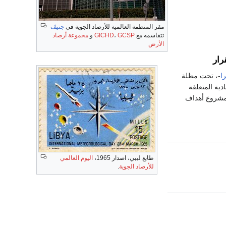
مقر المنظمة العالمية للأرصاد الجوية في
جنيڤ
تتقاسمه مع
GCSP
،
GICHD
و
مجموعة أرصاد
الأرض
رار
ا
-، تحت مظلة
دية المتعلقة
ي مشروع أهداف
طابع ليبي، اصدار 1965،
اليوم العالمي
للأرصاد الجوية
.