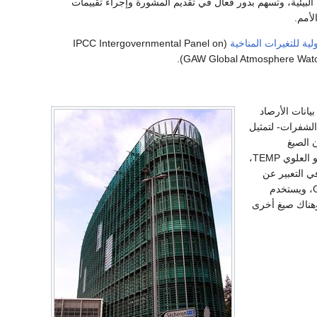
ت البيئية، وتسهم بدور فعال في تقديم المشورة وإجراء تقييمات
لأمم.
ولية للتغيرات المناخية
(IPCC Intergovernmental Panel on
يانات الأرصاد
-الشفرات- لتمثيل
ولوجية. وتدون الصيغ
CLIMAT وبيانات الأرصاد الجوية من الجو العلوي TEMP،
لرقمية المستخدمة في التعبير عن
بيانات الطقس حسب مواقعها الجغرافية -خطوط الطول والعرض- (GRIB1,GRIB2 (GRIdded Binary، ويستخدم
مات الأرصادية بواسطة رسوم الحاسوب، كما في grads، NCL command language. وهناك صيغ أخرى