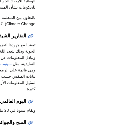
الوطنية للأرصاد الجوية
للحكومات بشأن المسائ
بالتعاون بين المنظمة ا
Climate Change). كما أنها مسؤولة مسؤولية مباشرة عن إنشاء
التقارير الشيفر
تمشيا مع جهودها لتعزيز
الجوية وذلك لتعدد اللغ
التقليدية، مثل
سينوب
P،
كثيرة.
اليوم العالمي 
ويقام سنويا في 23 مارس.
المنح والجوائز