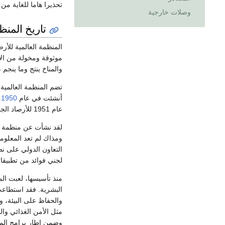
تحذيرا هاما للغاية من 
وصلات خارجية
تاريخ المنظ
المنظمة العالمية للأر
موثوقة ومخولة من الأ
والمناخ ينتج وما ينجم ع
تضم المنظمة العالمية للأرصاد الجوية
أنشئت في عام
1950
،
عام 1951 للأرصاد الجوية (الطقس والمناخ) والهيدرولوجيا التطبيقية والعلوم الجيوفيزيائية ذات الصلة.
لقد نشأت عن منظمة ال
ومذاك لم تعد المعلوم
التعاون الدولي على نط
لجني فوائد من تطبيقاته
منذ تأسيسها، لعبت الم
البشرية. فقد استطاعت
والحفاظ على البيئة، و
مثل الأمن الغذائي والم
وضمن إطار برامج المنظ