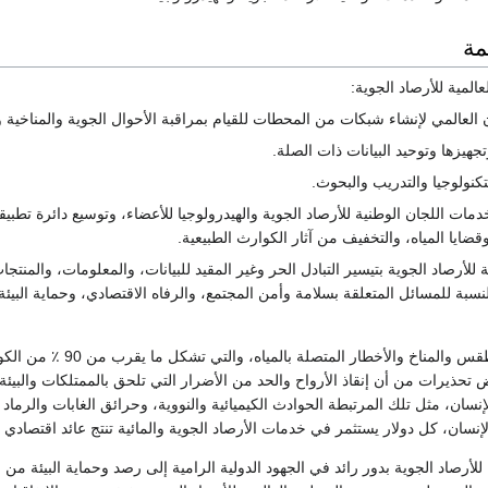
مة
لمية للأرصاد الجوية:
 العالمي لإنشاء شبكات من المحطات للقيام بمراقبة الأحوال الجوية والمناخية وا
جهيزها وتوحيد البيانات ذات الصلة.
كنولوجيا والتدريب والبحوث.
خدمات اللجان الوطنية للأرصاد الجوية والهيدرولوجيا للأعضاء، وتوسيع دائرة تطب
قضايا المياه، والتخفيف من آثار الكوارث الطبيعية.
 للأرصاد الجوية بتيسير التبادل الحر وغير المقيد للبيانات، والمعلومات، والمن
نسبة للمسائل المتعلقة بسلامة وأمن المجتمع، والرفاه الاقتصادي، وحماية الب
في الحالة الخاصة بالطقس
تحذيرات من أن إنقاذ الأرواح والحد من الأضرار التي تلحق بالممتلكات والبيئة 
إنسان، مثل تلك المرتبطة الحوادث الكيميائية والنووية، وحرائق الغابات والرماد 
إنسان، كل دولار يستثمر في خدمات الأرصاد الجوية والمائية تنتج عائد اقتصادي أ
للأرصاد الجوية بدور رائد في الجهود الدولية الرامية إلى رصد وحماية البيئة من خ