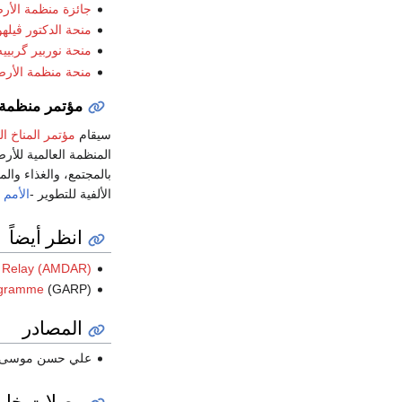
جائزة منظمة الأرصا
منحة الدكتور ڤيلهو
منحة نوربير گربييه
منحة منظمة الأرصا
مؤتمر منظمة ا
سيقام
مؤتمر المناخ ال
المنظمة العالمية للأرص
بالمجتمع، والغذاء وا
الألفية للتطوير -
الأمم 
انظر أيضاً
ta Relay (AMDAR)
ogramme
(GARP)
المصادر
علي حسن موسى، "الم
وصلات خار