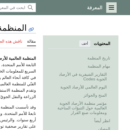
المعرفة
القائمة الرئيسية
المنظمة 
مقالة
ناقش هذه ال
المحتويات
أخف
تاريخ المنظمة
المنظمة العالمية للأرص
التابعة للأمم المتحد
مهام المنظمة
السريع للمعلومات ال
التقارير الشيفرية في الأرصاد
في كافة أنحاء العالم 
الجوية Codes
الفنّي للمنظمة العالم
اليوم العالمي للأرصاد الجوية
وتقدم المنظمة الاستشا
المنح والجوائز
الزراعة والنقل الجويّ 
مؤتمر منظمة الأرصاد الجوية
العالمية حول التنبؤات المناخية
ومعلومات صنع القرار
تابعةً للأمم المتحدة، و
انظر أيضاً
على تقارير صحفية توقع
المصادر