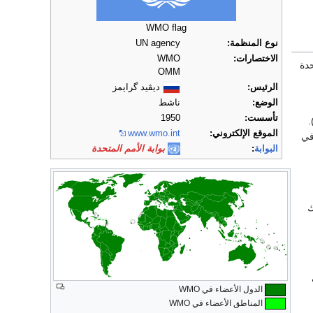
WMO flag
نوع المنظمة:
UN agency
الاختصارات:
WMO
حدة
OMM
الرئيس:
ديڤيد گرايمز
الوضع:
ناشط
تأسست:
1950
، 2007
الموقع الإلكتروني:
www.wmo.int
في
البوابة
:
بوابة الأمم المتحدة
ك
الدول الأعضاء في WMO
المناطق الأعضاء في WMO