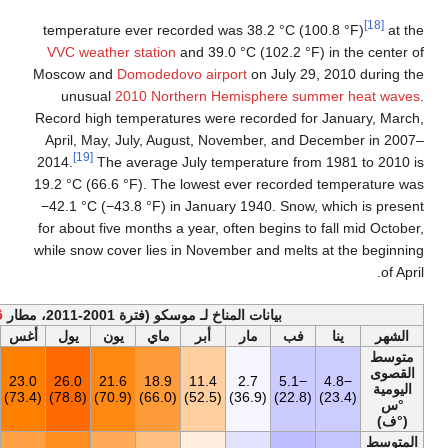
خف
لسنة
9.8