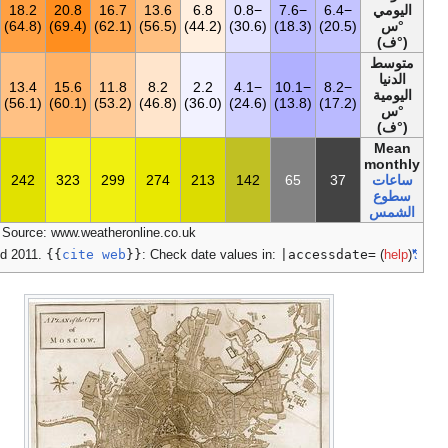
6.3
2.8
1٬9