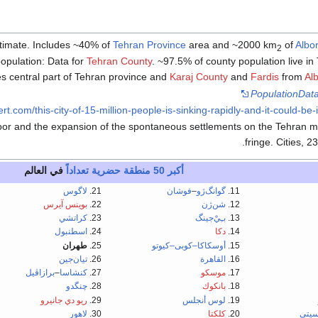
timate. Includes ~40% of
Tehran Province
area and ~2000 km
of
Albo
2
opulation: Data for
Tehran County
. ~97.5% of county population live in 
es central part of Tehran province and
Karaj County
and
Fardis
from
Al
PopulationData
rt.com/this-city-of-15-million-people-is-sinking-rapidly-and-it-could-be-
poor and the expansion of the spontaneous settlements on the Tehran m
fringe. Cities, 2
أكبر 50 منطقة حضرية تعداداً
في العالم
گوانگ‌ژو
–
فوشان
لاگوس
شن‌ژن
بوينس آيرس
بـِيْ‌جينگ
كراتشي
دكا
اسطنبول
أوسكاكا–كوبى–كيوتو
طهران
القاهرة
تيان‌جين
موسكو
كنشاسا
–
برازاڤيل
بانكوك
چنگدو
لوس أنجلس
ريو دي جانيرو
سيتي
كلكتا
لاهور