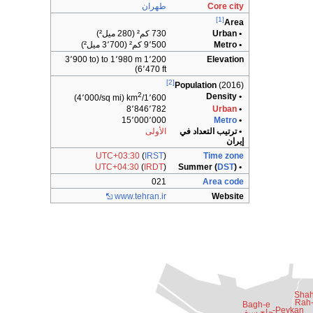
Core city
طهران
[1]
Area
• Urban
730 كم² (280 ميل²)
• Metro
9٬500 كم² (3٬700 ميل²)
1٬200 to 1٬980 m (3٬900 to
Elevation
6٬470 ft)
[2]
Population
(2016)
2
• Density
(4٬000/sq mi)
1٬600/km
8٬846٬782
Urban
•
15٬000٬000
Metro
•
• ترتيب التعداد في
الأولى
إيران
UTC+03:30
(
IRST
)
Time zone
UTC+04:30
(
IRDT
)
DST
)
• Summer (
021
Area code
www.tehran.ir
Website
Shah
Rah
Bagh-e
Peykan-
حاج سيف