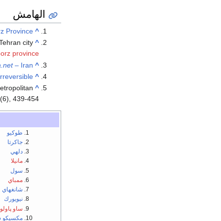
الهامش
rz Province
^
Tehran city
^
borz province
.net
– Iran
^
irreversible
^
etropolitan
^
3(6), 439-454.
طوكيو
جاكرتا
دلهي
مانيلا
سول
ممباي
شانغهاي
نيويورك
ساو پاولو
مكسيكو 