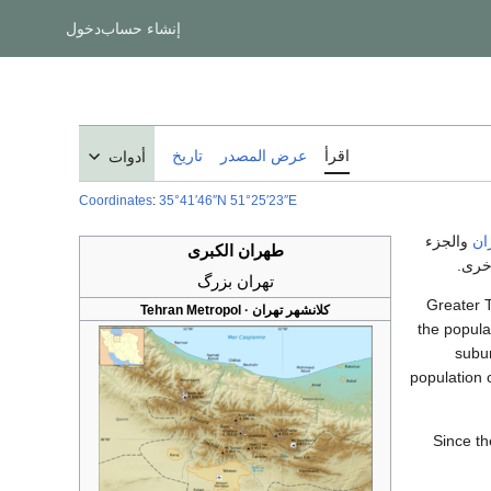
إنشاء حساب
دخول
اقرأ
عرض المصدر
تاريخ
أدوات
Coordinates
:
35°41′46″N
51°25′23″E
ان
والجزء
طهران الكبرى
خرى.
تهران بزرگ
کلانشهر تهران · Tehran Metropol
the popula
subur
population 
Since th