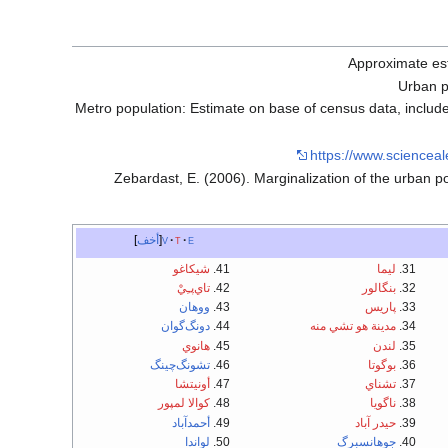
Approximate es
Urban p
Metro population: Estimate on base of census data, includ
https://www.scienceale
Zebardast, E. (2006). Marginalization of the urban 
e
t
v
أخف
ليما
شيكاغو
بنگالور
تاي‌پـِيْ
پاريس
ووهان
مدينة هو تشي منه
دونگ‌گوان
لندن
هانوي
بوگوتا
تشونگ‌چينگ
تشناي
أونيتشا
ناگويا
كوالا لمپور
حيدر آباد
أحمدآباد
جوهانسبرگ
لواندا