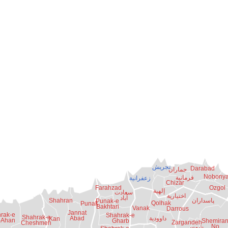
تجريش
Darabad
جماران
Nobony
فرمانية
زعفرانية
Chizar
Farahzad
Ozgol
إلهية
سعادت
اختيارية
آباد
پاسداران
Shahran
Punak-e
Qolhak
Punak
Bakhtari
Vanak
Darrous
Jannat
rak-e
Shahrak-e
Shahrak-e
داوودية
Abad
Kan
-Ahan
Gharb
Shemira
Zargandeh
Cheshmeh
No
شمس