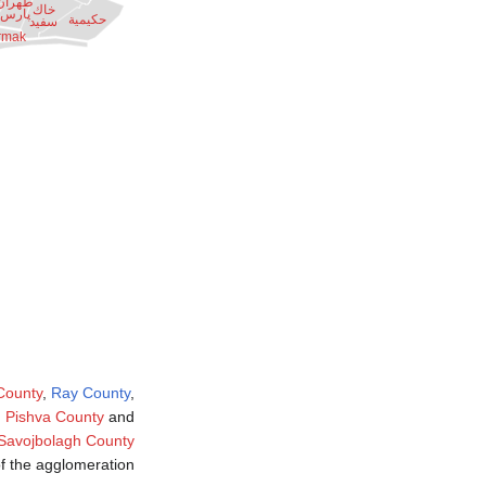
طهران
خاك
پارس
حكيمية
سفيد
rmak
County
,
Ray County
,
,
Pishva County
and
Savojbolagh County
f the agglomeration.