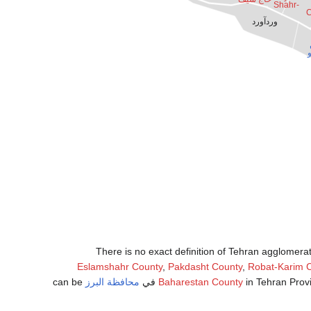
-Shahr
C
وردآورد
There is no exact definition of Tehran agglomer
Eslamshahr County
,
Pakdasht County
,
Robat-Karim 
in Tehran Prov
Baharestan County
في
محافظة البرز
can be