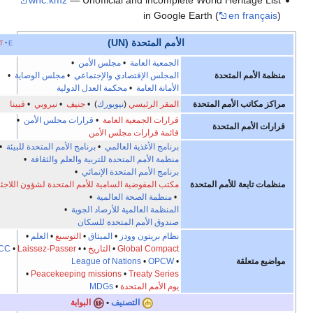
in Google Earth (
en 
الأمم المتحدة (UN)
e
t
v
أخف
الجمعية العامة
•
مجلس الأمن
•
المتحدة
المجلس الإقتصادي والإجتماعي
•
مجلس الوصاية
•
الأمانة العامة
•
محكمة العدل الدولية
الأمم المتحدة
المقر الرئيسي
(
نيويورك
) •
جنيف
•
نيروبي
•
فيينا
قرارات الجمعية العامة
•
قرارات مجلس الأمن
•
 المتحدة
قائمة قرارات مجلس الأمن
برنامج الأغذية العالمي
•
برنامج الأمم المتحدة للبيئة
•
منظمة الأمم المتحدة للتربية والعلم والثقافة
•
برنامج الأمم المتحدة الإنمائي
•
 للأمم المتحدة
مكتب المفوضية السامية للأمم المتحدة لشؤون اللاجئين
•
منظمة الصحة العالمية
•
المنظمة العالمية للأرصاد الجوية
•
صندوق الأمم المتحدة للسكان
نظام بريتون وودز
•
الميثاق
•
التوسيع
•
العلم
•
Global Compact
•
التاريخ
•
•
Laissez-Passer
•
ICC
ة
•
OPCW
•
League of Nations
•
Peacekeeping missions
•
Treaty Series
يوم الأمم المتحدة
•
MDGs
التصنيف
•
البوابة