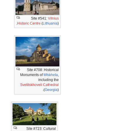
Site #541:
Vilnius
Historic Centre
(
Lithuania
).
Site #708: Historical
Monuments of
Mtskheta
,
including the
Svetitskhoveli Cathedral
(
Georgia
).
Site #723: Cultural