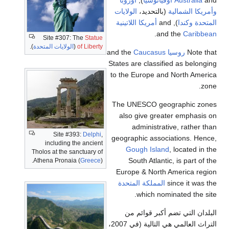
لية
(بالتحديد،
الولايات
), and
أمريكا اللاتينية
.
and t
Site #307: The
Statue
of Liberty
(
الولايات المتحدة
).
يا
and the
Caucasus
States are classified
to the Europe and N
The UNESCO geogr
also give greater
administrative
Site #393:
Delphi
,
geographic associat
including the ancient
Gough Island
, 
Tholos at the sanctuary of
South Atlantic, 
Athena Pronaia (
Greece
).
Europe & North Am
sin
المملكة المتحدة
which nomina
تضم أكبر قوائم من
التراث العالمي هي التالية (في 2007،