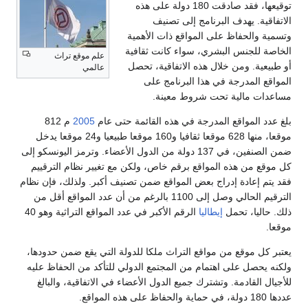
توقيعها، فقد صادقت 180 دولة على هذه
دف البرنامج إلى تصنيف
ظ على المواقع ذات الأهمية
 البشري، سواء كانت ثقافية
علم موقع تراث
ن خلال هذه الاتفاقية، تحصل
عالمي
جة في هذا البرنامج على
ية تحت شروط معينة.
قع المدرجة في هذه القائمة حتى عام
2005
م 812
موقعا، منها 628 موقعا ثقافيا و160 موقعا طبيعيا و24 موقعا يدخل
ضمن الصنفين، في 137 دولة من الدول الأعضاء. وترمز اليونسكو إلى
ه المواقع برقم خاص، ولكن مع تغيير نظام الترقييم
 إدراج بعض المواقع ضمن تصنيف أكبر. ولذلك، فإن نظام
الترقيم الحالي وصل إلى 1100 بالرغم من أن عدد المواقع أقل من
حمل
إيطاليا
الرقم الأكبر في عدد المواقع التراثية وهو 40
 من مواقع التراث ملكا للدولة التي يقع ضمن حدودها،
ى اهتمام من المجتمع الدولي للتأكد من الحفاظ عليه
ة. وتشترك جميع الدول الأعضاء في الاتفاقية، والبالغ