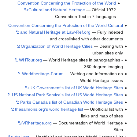
Convention Concerning the Protection of the 
Cultural and Natural Heritage
— Official
Convention Text in 7 lang
Convention Concerning the Protection of the World
and Natural Heritage at Law-Ref.org
— Fully
and crosslinked with other 
Organization of World Heritage Cities
— Deal
urban s
WHTour.org
— World Heritage sites in panog
360 degree
Worldheritage-Forum
— Weblog and Inform
World Herita
UK Government's list of UK World Herit
US National Park Service's list of US World Herit
Parks Canada's list of Canadian World Herit
thesalmons.org's world heritage list
— Unofficial
links and map
VRheritage.org
— Documentation of World 
whc.kmz
— Unofficial and incomplete World Heri