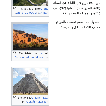
من 851 موقع)؛ إيطاليا (41)، اسبانيا
(40)، الصين (35)، ألمانيا (32)، فرنسا
Site #438: The
Great
Wall of 10,000 Li
(
China
).
يضم تفصيل بالمواقع
اطق وتصنيفها:
Site #444: The
Ksar
of
Aït Benhaddou
(
Morocco
).
Site #483:
Chichen Itza
in
Yucatán
(
Mexico
).