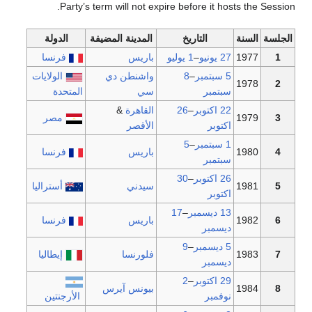
Party’s term will not expire before it hosts
ة
التاريخ
المدينة المضيفة
الدولة
1
27 يونيو
–
1 يوليو
باريس
فرنسا
5 سبتمبر
–
8
واشنطن دي
الولايات
1
سبتمبر
سي
المتحدة
22 اكتوبر
–
26
القاهرة
&
1
مصر
اكتوبر
الأقصر
1 سبتمبر
–
5
1
باريس
فرنسا
سبتمبر
26 اكتوبر
–
30
1
سيدني
أستراليا
اكتوبر
13 ديسمبر
–
17
1
باريس
فرنسا
ديسمبر
5 ديسمبر
–
9
1
فلورنسا
إيطاليا
ديسمبر
29 اكتوبر
–
2
1
بيونس آيرس
نوفمبر
الأرجنتين