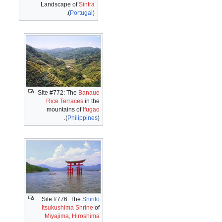
Landscape of
Sintra
(
Portugal
).
Site #772: The
Banaue
Rice Terraces
in the
mountains of
Ifugao
(
Philippines
).
Site #776: The
Shinto
Itsukushima Shrine
of
Miyajima, Hiroshima