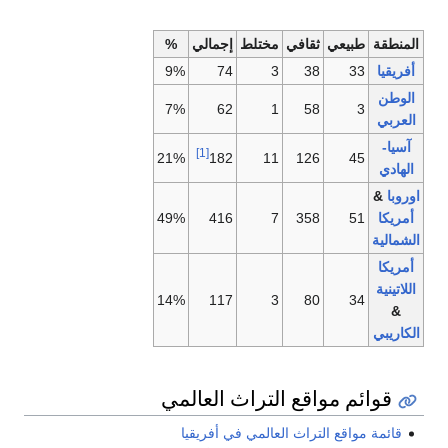
عي
ثقافي
مختلط
إجمالي
%
9%
74
3
38
7%
62
1
58
[1]
21%
182
11
126
49%
416
7
358
14%
117
3
80
 مواقع التراث العالمي
قع التراث العالمي في أفريقيا