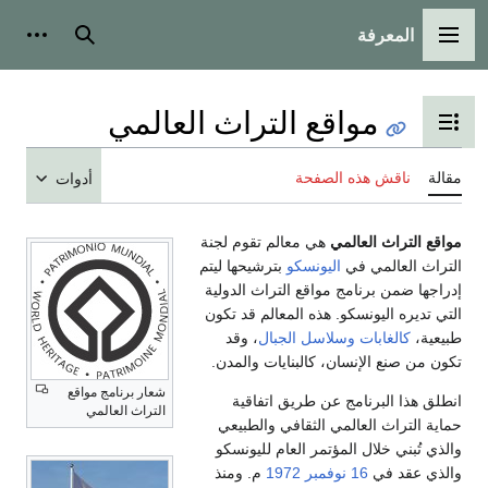
فة
ئيسية
بحث
أدوات شخصية
واقع التراث العالمي
 جدول المحتويات
هذه الصفحة
أدوات
العالمي
هي معالم تقوم لجنة
مي في
اليونسكو
بترشيحها ليتم
رنامج مواقع التراث الدولية
يونسكو. هذه المعالم قد تكون
بات
وسلاسل الجبال
، وقد
لإنسان، كالبنايات والمدن.
شعار برنامج مواقع
رنامج عن طريق اتفاقية
التراث العالمي
العالمي الثقافي والطبيعي
ال المؤتمر العام لليونسكو
ي
16 نوفمبر
1972
م. ومنذ