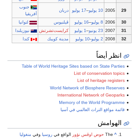
جنوب
2
10 يوليو
–
17 يوليو
دربان
أفريقيا
2
8 يوليو
–
16 يوليو
ڤيلنيوس
لتوانيا
2
23 يونيو
–
1 يوليو
كرايست‌تشرتش
نيوزيلندا
2
2 يوليو
-
10 يوليو
مدينة كويبك
كندا
يضاً
Table of World Heritage Sites based on Stat
List of conservati
List of heritage
World Network of Biosphere 
International Network of
Memory of the World P
قع التراث العالمي في آسيا
مش
T
حوض اوڤس نؤور
الواقع في
روسيا
وفي
منغوليا