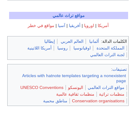
مواقع تراث عالمي
ريكا
|
اوروپا
|
أفريقيا
|
آسيا
|
مواقع في خطر
لة:
ألمانيا
العالم العربي
إيطاليا
تحدة
اوقيانوسيا
روسيا
أمريكا اللاتينية
 العالمي
Articles with hatnote templates targeting a 
ث العالمي
اليونسكو
UNESCO Conventions
ثية
منظمات ثقافية عالمية
Conservation org
مناطق محمية