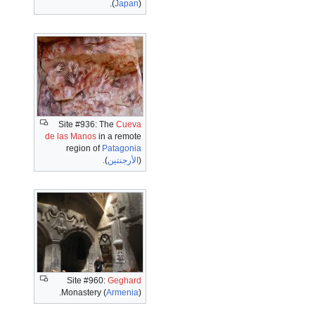
(
Japan
).
Site #936: The
Cueva
de las Manos
in a remote
region of
Patagonia
(
الأرجنتين
).
Site #960:
Geghard
Monastery (
Armenia
).