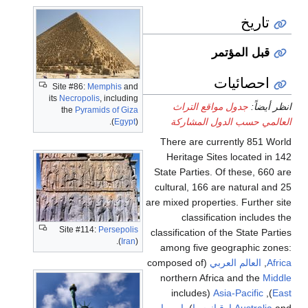
مؤتمر
يات
Site #86:
Memphis
and
its
Necropolis
, including
ل مواقع التراث
the
Pyramids of Giza
الدول المشاركة
(
Egypt
).
There are current
Heritage Sites l
State Parties. Of t
cultural, 166 are n
are mixed properties.
classification
Site #114:
Persepolis
classification of the 
(
Iran
).
among five geogr
 العربي
(composed of
northern Africa a
(includes
Asia-P
A
اوقيانوسيا
),
اوروبا