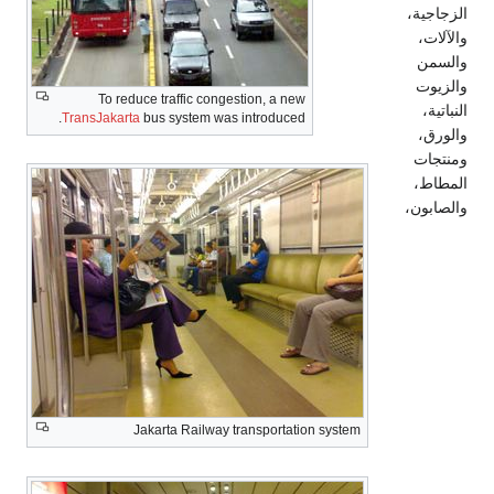
الزجاجية،
والآلات،
والسمن
والزيوت
To reduce traffic congestion, a new
النباتية،
TransJakarta
bus system was introduced.
والورق،
ومنتجات
المطاط،
والصابون،
Jakarta Railway transportation system