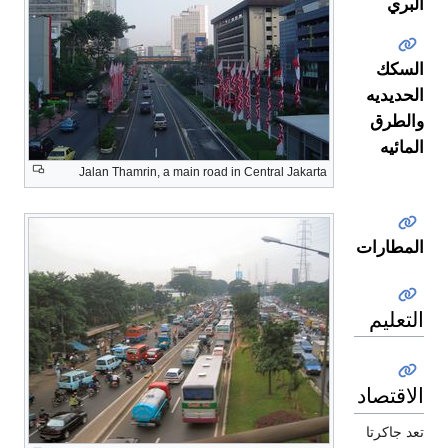
البري
السكك
الحديديه
والطرق
المائيه
Jalan Thamrin, a main road in Central Jakarta
المطارات
التعليم
الاقتصاد
تعد جاكرتا