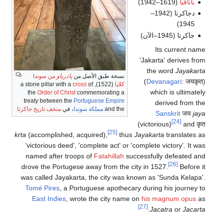
باتاڤيا
(1619–1942)
دجاكرتا (1942–
1945)
جاكرتا (1945–الآن)
Its current name
'Jakarta' derives from
the word
Jayakarta
نسخة طبق الأصل من
پادرياو
من سوندا
(
Devanagari
: जयकृत)
كلاپا
(1522), a stone pillar with a
of
cross
which is ultimately
the
Order of Christ
commemorating a
treaty between the
Portuguese Empire
derived from the
and the
مملكة سوندا
، في
متحف تاريخ جاكرتا
Sanskrit
जय
jaya
[24]
(victorious)
and कृत
[25]
krta
(accomplished, acquired),
thus
Jayakarta
translates as
'victorious deed', 'complete act' or 'complete victory'. It was
named after troops of
Fatahillah
successfully defeated and
[26]
drove the Portugese away from the city in 1527.
Before it
was called Jayakarta, the city was known as 'Sunda Kelapa'.
Tomé Pires
, a Portuguese apothecary during his journey to
East Indies
, wrote the city name on
his magnum opus
as
[27]
.
Jacatra
or
Jacarta