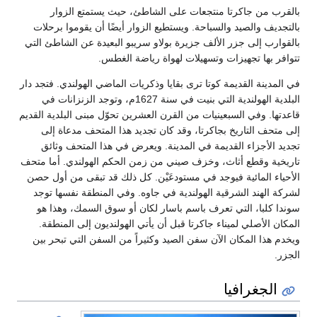
بالقرب من جاكرتا منتجعات على الشاطئ، حيث يستمتع الزوار
بالتجديف والصيد والسباحة. ويستطيع الزوار أيضًا أن يقوموا برحلات
بالقوارب إلى جزر الألف جزيرة بولاو سريبو البعيدة عن الشاطئ التي
تتوافر بها تجهيزات وتسهيلات لهواة رياضة الغطس.
في المدينة القديمة كوتا ترى بقايا وذكريات الماضي الهولندي. فتجد دار
البلدية الهولندية التي بنيت في سنة 1627م، وتوجد الزنزانات في
قاعدتها. وفي السبعينيات من القرن العشرين تحوّل مبنى البلدية القديم
إلى متحف التاريخ بجاكرتا، وقد كان تجديد هذا المتحف مدعاة إلى
تجديد الأجزاء القديمة في المدينة. ويعرض في هذا المتحف وثائق
تاريخية وقطع أثاث، وخزف صيني من زمن الحكم الهولندي. أما متحف
الأحياء المائية فيوجد في مستودعَيْن. كل ذلك قد تبقى من أول حصن
لشركة الهند الشرقية الهولندية في جاوه. وفي المنطقة نفسها توجد
سوندا كلبا، التي تعرف باسم باسار لكان أو سوق السمك، وهذا هو
المكان الأصلي لميناء جاكرتا قبل أن يأتي الهولنديون إلى المنطقة.
ويخدم هذا المكان الآن سفن الصيد وكثيراً من السفن التي تبحر بين
الجزر.
الجغرافيا