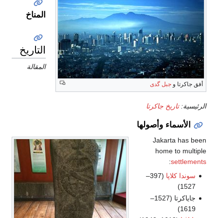
المناخ
التاريخ
المقالة
أفق جاكرتا و
جبل گدى
الرئيسية:
تاريخ جاكرتا
الأسماء وأصولها
Jakarta has been
home to multiple
:
settlements
سوندا كلاپا
(397–
1527)
جاياكرتا (1527–
1619)