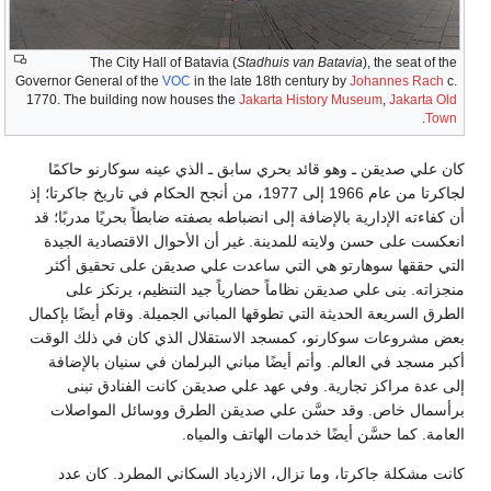
The City Hall of Batavia (
Stadhuis van Batavia
), the seat of the
Governor General of the
VOC
in the late 18th century by
Johannes Rach
c.
1770. The building now houses the
Jakarta History Museum
,
Jakarta Old
.
Town
كان علي صديقن ـ وهو قائد بحري سابق ـ الذي عينه سوكارنو حاكمًا
لجاكرتا من عام 1966 إلى 1977، من أنجح الحكام في تاريخ جاكرتا؛ إذ
أن كفاءته الإدارية بالإضافة إلى انضباطه بصفته ضابطاً بحريًا مدربًا؛ قد
انعكست على حسن ولايته للمدينة. غير أن الأحوال الاقتصادية الجيدة
التي حققها سوهارتو هي التي ساعدت علي صديقن على تحقيق أكثر
منجزاته. بنى علي صديقن نظاماً حضارياً جيد التنظيم، يرتكز على
الطرق السريعة الحديثة التي تطوقها المباني الجميلة. وقام أيضًا بإكمال
بعض مشروعات سوكارنو، كمسجد الاستقلال الذي كان في ذلك الوقت
أكبر مسجد في العالم. وأتم أيضًا مباني البرلمان في سنيان بالإضافة
إلى عدة مراكز تجارية. وفي عهد علي صديقن كانت الفنادق تبنى
برأسمال خاص. وقد حسَّن علي صديقن الطرق ووسائل المواصلات
العامة. كما حسَّن أيضًا خدمات الهاتف والمياه.
كانت مشكلة جاكرتا، وما تزال، الازدياد السكاني المطرد. كان عدد