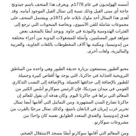
أسسه الهولنديون في عام 1778م. ويعرف هذا المتحف باسم جيدونج
جاجة أي مبنى الفيل وذلك نسبة إلى تمثال الفيل الموجود أمامه. وقد
أهدى هذا التمثال أحد ملوك تايلاند عام 1871م. ويشتمل المتحف على
مجموعات شاملة للفن الآسيوي، وبخاصة المنحوتات التي ترجع إلى
الفترات الهندوسية والبوذية في جاوه. ويوجد أيضًا بالمتحف بعض
شواهد قبور المسلمين، وأمثلة للمشغولات اليدوية من أجزاء مختلفة
من إندونيسيا، ومكتبة بها آلاف المخطوطات باللغات الجاوية، والعربية
والماليزية، ولغات أخرى.
محبو الطيور يستمتعون بزيارة حديقة الطيور وهي واحدة من المناطق
الترويحية الجذابة في جاكرتا، التي يوجد بها أقفاص كبيرة وجميلة
للطيور بالإضافة إلى حدائقها الجميلة. وبالإضافة إلى النصب التذكاري
القومي في ميدان ميرديكا، فإن الرئيس سوكارنو أسّس الكثير من
المعالم التي نراها في جاكرتا اليوم. وكان هدفه أن يقول للعالم إن
جاكرتا تضارع المدن المشهورة. ومن التماثيل التي أقامها أيضا تمثال
تحرير غرب إيريان في لابانغان بانتينغ، وكذلك تمثال مرحبًا بالقرب من
فندق إندونيسيا. والفندق المتعدد الطوابق نفسه كان واحدًا من
مشروعات سوكارنو.
ومن المعالم التي أقامها سوكارنو أيضًا مسجد الاستقلال الضخم،