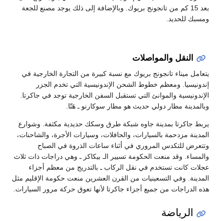
بعد 15 كم من تانجونج بريوك. وبالإضافة إلى ذلك يوجد مصنع للجعة
ومسبك للحديد.
النقل والمواصلات
يتعامل ميناء تانجونج بريوك مع نسبة كبيرة من التجارة الخارجية في
إندونيسيا. ومعظم خطوط الشحن الإندونيسية التي تخدم الجزر
الإندونيسية والموانئ التي تستقبل السفن الخارجية توجد في جاكرتا.
وبالمدينة مطار دولي حديث هو مطار سوكارنو ـ هَتّا.
يربط جاكرتا بمدينة جاوه شبكة طرق وسكك حديدية مكثفة. وشوارع
المدينة مزدحمة بالسيارات، والحافلات، وسيارات الأجرة، والشاحنات،
وتتعرض للتكدس المروري في أثناء ساعات الذروة في الصباح
والمساء. وقد منعت الحكومة تسيير الـ بيكاكز ـ وهي دراجات ذات ثلاث
عجلات كانت تستخدم في نقل الركاب ـ بالتدريج من معظم أجزاء
المدينة. وفي التسعينيات من القرن العشرين منعت حكومة الإقليم مثل
هذه الدراجات من جميع أجزاء جاكرتا لأنها تعوق حركة مرور السيارات.
الرياضة