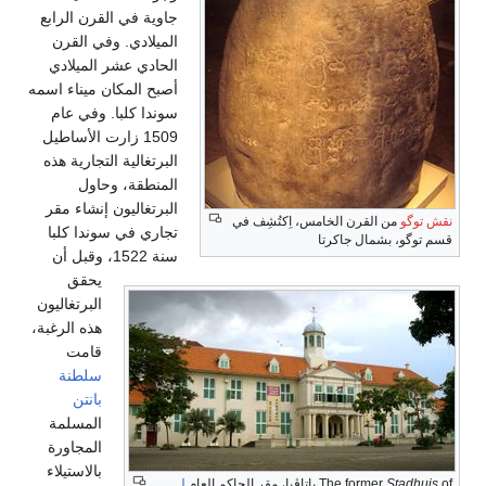
جاوية في القرن الرابع
الميلادي. وفي القرن
الحادي عشر الميلادي
أصبح المكان ميناء اسمه
سوندا كلبا. وفي عام
1509 زارت الأساطيل
البرتغالية التجارية هذه
المنطقة، وحاول
البرتغاليون إنشاء مقر
نقش توگو
من القرن الخامس، اِكتُشِف في
تجاري في سوندا كلبا
قسم توگو، بشمال جاكرتا
سنة 1522، وقبل أن
يحقق
البرتغاليون
هذه الرغبة،
قامت
سلطنة
بانتن
المسلمة
المجاورة
بالاستيلاء
of باتاڤيا، مقر الحاكم العام
Stadhuis
The former
لـ