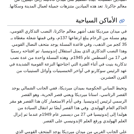
معالم جاكرتا. تعد هذه الميادين متنزهات جميلة لعمال المدينة وسكانها.
الأماكن السياحية
في ميدان ميرديكا تقف أشهر معالم جاكرتا، النصب التذكاري القومي،
وهو مسلة من الرخام يبلغ ارتفاعها 137م، وفي قمتها شعلة مغطاة بـ
35 كجم من الذهب، وفي قاعدة المسلة يوجد متحف النضال القومي.
وهذا النصب التذكاري الذي يمثل استقلال إندونيسيا، تم افتتاحه رسميًا
في 17 من أغسطس عام 1945م. وهذه المسلة واحدة من عدة نصب
تذكارية بنيت في أثناء الفترة التي اجتاحتها النزعة القومية الشديدة في
عهد الرئيس سوكارنو في آواخر الخمسينيات وأوائل الستينيات من
القرن العشرين.
وتحيط المباني الحكومية بميدان ميرديكا، ففي الجانب الشمالي يوجد
القصر الرئاسي، استانا ميرديكا ويعني قصر الحرية، وهو القصر
الرسمي لرئيس إندونيسيا. وفي أيام الاستعمار كان هذا القصر هو مقر
الحاكم العام الهولندي. وفي هذا القصر أيضًا تم انتقال السيادة من
هولندا إلى إندونيسيا في 27 من ديسمبر عام 1949م عندما تم إنزال
العلم الهولندي ورفع العلم الإندونيسي على القصر.
على الجانب الغربي من ميدان ميرديكا يوجد المتحف القومي الذي