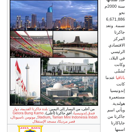
سنة 2000م
نحو
6,671,886
نسمة. وتعد
جاكرتا
المركز
الاقتصادي
الرئيسي
في البلاد،
وكانت
تُسَمَّى
باتاڤيا
عندما
كانت
إندونيسيا
مستعمرة
هولندية.
من أعلى، من اليسار إلى اليمين:
بلدة جاكرتا القديمة
،
دوار
ويأتي اسم
فندق إندونيسيا
، أفق جاكرتا (أعلى)،
Gelora Bung Karno
جاكرتا من
Taman Mini Indonesia Indah
,
Stadium
,
مونومن ناسيونال
،
قصر مرديكا
،
مسجد الإستقلال
جاياكارتا
اسمها