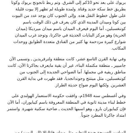
بريوك على بعد نحو 10كم إلى الشرق. وتم ربط تانجونج بريوك وكوتا
بطريق خط سكة حديد وقناة. ولمدة طويلة لم تظهر إلا بيوت قليلة
على طول خطوط النقل هذه. وإلى الجنوب كان يوجد عدد من البيوت
بين كوتا وميدان المدينة الذي كان يعرف في ذلك الوقت باسم
كوننغسبلين، أما اليوم فيعرف الميدان باسم ميدان ميرديكا (ميدان
الحرية) وهو مركز البنايات الحديثة في جاكرتا، وتوجد غرب الميدان
شوارع كبيرة مزدحمة بها كثير من الفنادق متعددة الطوابق ووحدات
المكاتب.
وفي نهاية القرن التاسع عشر، كانت منطقة ولترفريدين ـ وتسمى الآن
جامبيير ـ منطقة مكتملة البناء، غير أن بقية مايعرف بجاكرتا الآن، كانت
مناطق ريفية في مجملها. أما الضواحي الجديدة إلى الجنوب من
كوننغسبلين، مثل مينتنج وجوندانجديا، فقد ظهرت في بداية القرن
العشرين. ولكنها اليوم ضواح حديثة الطراز.
وفي أغسطس سنة 1948م، وافقت حكومة الاستعمار الهولندي على
خطط لبناء مدينة ثانوية في المنطقة المعروفة باسم كيبايوران، أما الآن
فإن كيبايوران بارو ـ وهو اسمها الحديث ـ ضاحية سكنية شهيرة. واستمر
امتداد جاكرتا المطرد جنوباً.
الميادين الفسيحة جيدة التنظيم مثل ميدان فاتاليللا (إلى اليمين) من