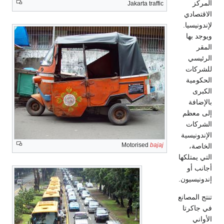
المركز
Jakarta traffic
الاقتصادي
لإندونيسيا.
ويوجد بها
المقر
الرئيسي
للشركات
الحكومية
الكبرى
بالإضافة
إلى معظم
الشركات
الإندونيسية
Motorised
bajaj
الخاصة،
التي يمتلكها
أجانب أو
إندونيسيون.
تنتج المصانع
في جاكرتا
الأواني