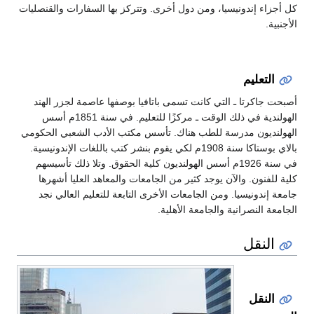
كل أجزاء إندونيسيا، ومن دول أخرى. وتتركز بها السفارات والقنصليات
الأجنبية.
التعليم
أصبحت جاكرتا ـ التي كانت تسمى باتافيا بوصفها عاصمة لجزر الهند
الهولندية في ذلك الوقت ـ مركزًا للتعليم. في سنة 1851م أسس
الهولنديون مدرسة للطب هناك. تأسس مكتب الأدب الشعبي الحكومي
بالاي بوستاكا سنة 1908م لكي يقوم بنشر كتب باللغات الإندونيسية.
في سنة 1926م أسس الهولنديون كلية الحقوق. وتلا ذلك تأسيسهم
كلية للفنون. والآن يوجد كثير من الجامعات والمعاهد العليا أشهرها
جامعة إندونيسيا. ومن الجامعات الأخرى التابعة للتعليم العالي نجد
الجامعة النصرانية والجامعة الأهلية.
النقل
النقل