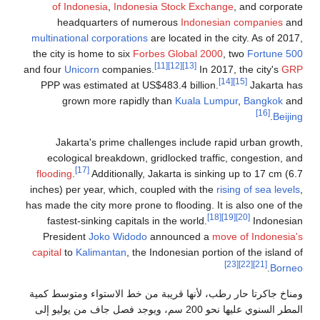
of Indonesia
,
Indonesia Stock Exchange
, and corporate
headquarters of numerous
Indonesian companies
and
multinational corporations
are located in the city. As of 2017,
the city is home to six
Forbes Global 2000
, two
Fortune 500
[11]
[12]
[13]
and four
Unicorn
companies.
In 2017, the city's
GRP
[14]
[15]
PPP was estimated at US$483.4 billion.
Jakarta has
grown more rapidly than
Kuala Lumpur
,
Bangkok
and
[16]
.
Beijing
Jakarta's prime challenges include rapid urban growth,
ecological breakdown, gridlocked traffic, congestion, and
[17]
flooding
.
Additionally, Jakarta is sinking up to 17 cm (6.7
inches) per year, which, coupled with the
rising of sea levels
,
has made the city more prone to flooding. It is also one of the
[18]
[19]
[20]
fastest-sinking capitals in the world.
Indonesian
President
Joko Widodo
announced a
move of Indonesia's
capital
to
Kalimantan
, the Indonesian portion of the island of
[23]
[22]
[21]
.
Borneo
ومناخ جاكرتا حار رطب، لأنها قريبة من خط الاستواء ومتوسط كمية
المطر السنوي عليها نحو 200 سم، ويوجد فصل جاف من يوليو إلى