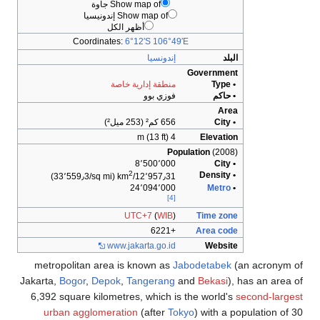
Show map of جاوة
Show map of إندونيسيا
أظهر الكل
Coordinates:
6°12′S
106°49′E
البلد
إندونسيا
Government
• Type
منطقة إدارية خاصة
• حاكم
فوزي بوو
Area
• City
656 كم² (253 ميل²)
4 m (13 ft)
Elevation
Population
(2008)
8٬500٬000
• City
2
• Density
(33٬559٫3/sq mi)
12٬957٫31/km
24٬094٬000
Metro
•
[4]
UTC+7
(
WIB
)
Time zone
+6221
Area code
www.jakarta.go.id
Website
metropolitan area is known as
Jabodetabek
(an acronym of
Jakarta,
Bogor
,
Depok
,
Tangerang
and
Bekasi
), has an area of
6,392 square kilometres, which is the world's
second-largest
urban agglomeration
(after
Tokyo
) with a population of 30