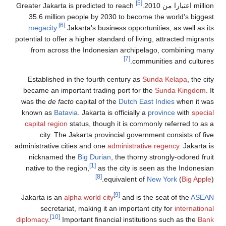
[5]
million اعتبارا من 2010
.
Greater Jakarta is predicted to reach
35.6 million people by 2030 to become the world's biggest
[6]
megacity
.
Jakarta's business opportunities, as well as its
potential to offer a higher standard of living, attracted migrants
from across the Indonesian archipelago, combining many
[7]
communities and cultures.
Established in the fourth century as
Sunda Kelapa
, the city
became an important trading port for the
Sunda Kingdom
. It
was the
de facto
capital of the
Dutch East Indies
when it was
known as
Batavia
. Jakarta is officially a
province
with
special
capital region
status, though it is commonly referred to as a
city. The Jakarta provincial government consists of five
administrative cities and one
administrative regency
. Jakarta is
nicknamed the
Big Durian
, the thorny strongly-odored fruit
[1]
native to the region,
as the city is seen as the Indonesian
[8]
equivalent of
New York
(
Big Apple
).
[9]
Jakarta is an
alpha world city
and is the seat of the
ASEAN
secretariat, making it an important city for
international
[10]
diplomacy
.
Important financial institutions such as the
Bank