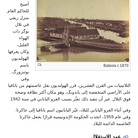
أصبح
للحاكم العام
منزل ريفي
في تلال
بوگر ذات
الهواء
العليل،
وكان يعرفها
الهولنديون
باسم
Batavia c.1870
بوتنزورگ.
وفي
الثلاثينيات من القرن العشرين، قرر الهولنديون نقل عاصمتهم من باتافيا
على الأراضي المنخفضة إلى باندونگ، وهو مكان أكثر نظافة وصحة
فوق التلال. غير أن تنفيذ ذلك تعثّر بسبب الغزو الياباني في سنة 1942.
وفي أثناء الغزو الياباني للبلاد، غيّر اليابانيون اسم باتافيا إلى جاكرتا.
وفي عام 1959، اتخذت الحكومة الإندونيسية قرارًا بجعل جاكرتا
العاصمة الدائمة للبلاد.
عهد الاستقلال