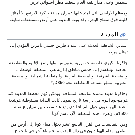
سبتمبر. وعلى مدار بقية العام يسقط مطر استوائي غزير.
ومعظم الأراضي التي امتد عليها عمران مدينة جاكرتا لايرتفع إلا أمتارًا
قليلة فوق سطح البحر، وقد بنيت المدينة على أرض مستنقعات سابقة.
المدينة
المباني الشاهقة الحديثة على امتداد طريق حسني تامرين المؤدي إلى
تمثال مرحبا.
جاكرتا الكبرى عاصمة جمهورية إندونيسيا. ولها وضع الإقليم والمقاطعة
الخاصة. وتنقسم إلى خمس مناطق إدارية هي: المنطقة الوسطى،
والمنطقة الشرقية، والمنطقة الغربية، والمنطقة الشمالية، والمنطقة
الجنوبية. وتبلغ مساحة المقاطعة نحو 650كم².
وجاكرتا مدينة ممتدة شاسعة المساحة. ويمكن فهم مخطط المدينة كما
هو موجود اليوم من دراسة تاريخ نموها. كانت البداية مستوطنة هولندية
أنشأها الهولنديون حول الميناء الذي يقع عند مصب نهر سيليونج سنة
1600م، وتعرف هذه المنطقة الآن باسم كوتا.
وفي الثمانينيات من القرن التاسع عشر تحوّل ميناء كوتا إلى أرض من
الطمي. وقام الهولنديون في ذلك الوقت ببناء ميناء آخر في تانجونج