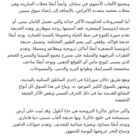
ومجمع الألعاب الآسيوي في سنايان. وأنشأ أيضًا محلات السارينه وهي
محلات ضخمة متعددة الأغراض، بالإضافة إلى إنشاء سوق سينين.
أما المشروعات الحكومية الأكثر حداثة والتي تشمل التامان ميني، أو
حديقة إندونيسيا المصغرة، فقد أسستها زوجة سوهارتو. وهذه الحديقة
تقدم صورة للتنوع في نمط الحياة وخصوصًا بالنسبة للعمارة. يوجد أيضًا
حديقة فواكه، وقفص كبير يضم الطيور المختلفة. وتشمل حديقة
إندونيسيا المصغرة أيضًا أماكن ترويحية ومطاعم ومسبحًا. وتقدم
الفقرات الترفيهية والتسلية على مسرح مجمع السينما والمسرح الضخم
الذي يسمى كيونج ماس أي القوقع الذهبي. ويوجد أيضًا متاحف
متخصصة للسيراميك وطوابع البريد والدمى، والمنسوجات.
ويقع طريق جالان سورابايا في إحدى المناطق السكنية بالمدينة،
ويشتهر بالسوق الكبير الموجود به. ويباع في هذا السوق كل أنواع
البضائع القديمة بما في ذلك الخزف الصيني وبعض الآثار العتيقة
الحقيقية.
وأكبر حدائق جاكرتا الترويحية هي جايا أنكول. وقد بُنيت على أرض
مستصلحة في خليج جاكرتا. وبها حديقة ألعاب تسمى دنيا فانتازي.
وتوجد أيضًا مسابح، وبحيرة صناعية للتجديف. وتقدم حيوانات الدلفين
وسباع البحر عروضها اليومية للجمهور.