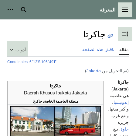
المعرفة
القائمة الرئيسية
بحث
أدوات
جاكرتا
تبديل عرض جدول المحتويات
مقالة
ناقش هذه الصفحة
أدوات
Coordinates
:
6°12′S
106°49′E
(تم التحويل من
Jakarta
)
جاكرتا
جاكرتا
(Jakarta)
Daerah Khusus Ibukota Jakarta
هي عاصمة
منطقة العاصمة الخاصة، جاكرتا
إندونيسيا
،
وأكبر مدنها،
وتقع غرب
جزيرة
جاوة
. بلغ
عدد سكانها