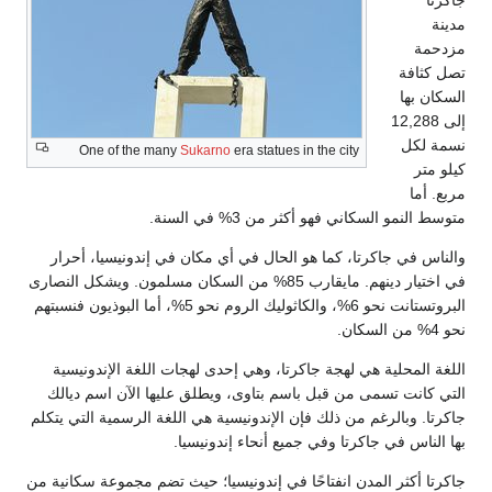
جاكرتا
مدينة
مزدحمة
تصل كثافة
السكان بها
إلى 12,288
نسمة لكل
One of the many
Sukarno
era statues in the city
كيلو متر
مربع. أما
متوسط النمو السكاني فهو أكثر من 3% في السنة.
والناس في جاكرتا، كما هو الحال في أي مكان في إندونيسيا، أحرار
في اختيار دينهم. مايقارب 85% من السكان مسلمون. ويشكل النصارى
البروتستانت نحو 6%، والكاثوليك الروم نحو 5%، أما البوذيون فنسبتهم
نحو 4% من السكان.
اللغة المحلية هي لهجة جاكرتا، وهي إحدى لهجات اللغة الإندونيسية
التي كانت تسمى من قبل باسم بتاوى، ويطلق عليها الآن اسم ديالك
جاكرتا. وبالرغم من ذلك فإن الإندونيسية هي اللغة الرسمية التي يتكلم
بها الناس في جاكرتا وفي جميع أنحاء إندونيسيا.
جاكرتا أكثر المدن انفتاحًا في إندونيسيا؛ حيث تضم مجموعة سكانية من