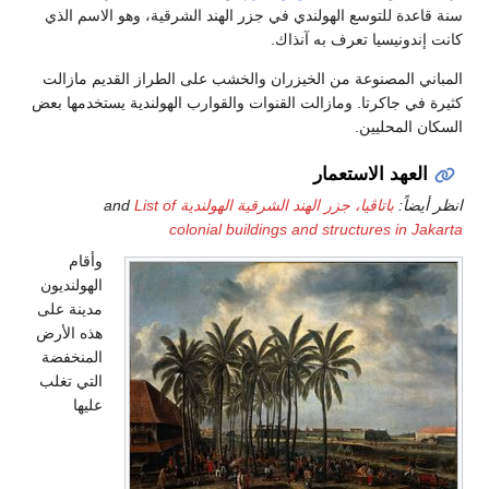
سنة قاعدة للتوسع الهولندي في جزر الهند الشرقية، وهو الاسم الذي
كانت إندونيسيا تعرف به آنذاك.
المباني المصنوعة من الخيزران والخشب على الطراز القديم مازالت
كثيرة في جاكرتا. ومازالت القنوات والقوارب الهولندية يستخدمها بعض
السكان المحليين.
العهد الاستعمار
انظر أيضاً:
باتاڤيا، جزر الهند الشرقية الهولندية
and
List of
colonial buildings and structures in Jakarta
وأقام
الهولنديون
مدينة على
هذه الأرض
المنخفضة
التي تغلب
عليها