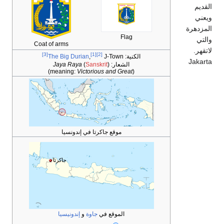
القديم
ويعني
المزدهرة
Flag
والتي
Coat of arms
لاتقهر.
[3]
[1]
[2]
الكنية:
J-Town
,
The Big Durian
Jakarta
الشعار:
)
Sanskrit
(
Jaya Raya
)
Victorious and Great
(meaning:
موقع جاكرتا في إندونسيا
جاكرتا
الموقع في
جاوة
و
إندونيسيا