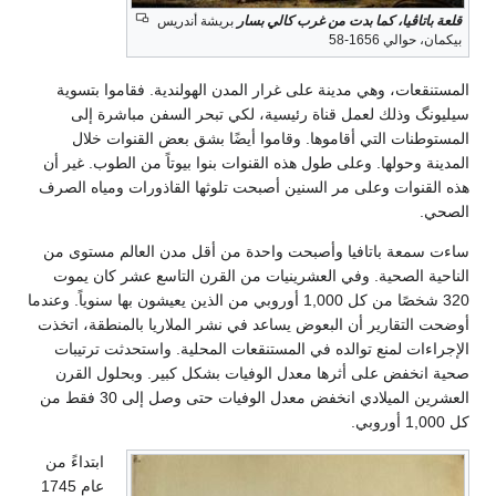
قلعة باتاڤيا، كما بدت من غرب كالي بسار
بريشة أندريس
بيكمان، حوالي 1656-58
المستنقعات، وهي مدينة على غرار المدن الهولندية. فقاموا بتسوية
سيليونگ وذلك لعمل قناة رئيسية، لكي تبحر السفن مباشرة إلى
المستوطنات التي أقاموها. وقاموا أيضًا بشق بعض القنوات خلال
المدينة وحولها. وعلى طول هذه القنوات بنوا بيوتاً من الطوب. غير أن
هذه القنوات وعلى مر السنين أصبحت تلوثها القاذورات ومياه الصرف
الصحي.
ساءت سمعة باتافيا وأصبحت واحدة من أقل مدن العالم مستوى من
الناحية الصحية. وفي العشرينيات من القرن التاسع عشر كان يموت
320 شخصًا من كل 1,000 أوروبي من الذين يعيشون بها سنوياً. وعندما
أوضحت التقارير أن البعوض يساعد في نشر الملاريا بالمنطقة، اتخذت
الإجراءات لمنع توالده في المستنقعات المحلية. واستحدثت ترتيبات
صحية انخفض على أثرها معدل الوفيات بشكل كبير. وبحلول القرن
العشرين الميلادي انخفض معدل الوفيات حتى وصل إلى 30 فقط من
كل 1,000 أوروبي.
ابتداءً من
عام 1745