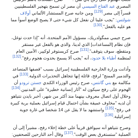
المصري
عبد الفتاح السيسي
أن مصر لن تسمح بتهجير الفلسطينيين
[129]
قسراً إلى مصر.
ومن جانبه صرح المستشار الألماني
أولاف
شولتس
: "يجب علينا أن نفعل كل شيء حتى لا يصبح الوضع أسوأ مما
[130]
هو عليه بالفعل".
صرح جيمي ممگولدريك، مسؤول الأمم المتحدة، أنه "إذا حدث توغل،
فإن نظام [المساعدات] الذي لدينا، والذي هو بالفعل غير مستقر
[131]
ومتقطع، سوف يتوقف".
صرح كريستوفر لوكيير، الأمين العام
[132]
لمنظمة
أطباء بلا حدود
، أنه "يجب ألا يسمح بحدوث هجوم رفح".
وأدانت وزارة الخارجية الفلسطينية إسرائيل بسبب "قصفها المتصاعد
[133]
والتدمير الممنج" لرفح، قائلة إنها تتجاهل التحذيرات الدولية.
في
مكالمة مع
بني گانتس
، صرح رئيس الوزراء الكندي
جستن ترودو
أن
[134]
الهجوم على رفح سيكون له "آثار إنسانية خطيرة" على المدنيين.
وخلال أول اتصال معروف بينهما منذ أكثر من شهر، أخبر بايدن نتنياهو
أن لديه "مخاوف عميقة بشأن احتمال قيام إسرائيل بعملية برية كبيرة
[135]
في رفح".
واستشهد ما لا يقل عن 14 شخصا في غارة جوية
[136]
إسرائيلية.
وصرح نتنياهو أنه سيوافق قريباً على خطة إخلاء رفح، مشيراً إلى أن
[137]
العملية "ستستغرق بعض الوقت".
وقال أحد النازحين للصحفيين: