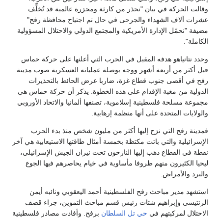
وقالت الحركة في بيان "نحذر من كارثة ومجزرة عالمية قد تُخلِّف
عشرات آلاف الشهداء والجرحى في حال تم اجتياح محافظة رفح"
مضيفة "نحمّل الإدارة الأمريكية والمجتمع الدولي والاحتلال المسؤولية
الكاملة".
وحدد نتانياهو هدفه المقبل في الحرب التي أعلنها على حركة حماس
قبل أكثر من أربعة أشهر ووجه بوصلة عملياته العسكرية صوب مدينة
رفح في أقصى جنوب قطاع غزة، ضاربا عرض الحائط بالتحذيرات
الدولية من مغبة الإقدام على هذه الخطوة. يذكر أن حركة حماس هي
مجموعة مسلحة فلسطينية إسلاموية، تصنفها ألمانيا والاتحاد الأوروبي
والولايات المتحدة على أنها منظمة إرهابية.
فمدينة رفح التي نزح إليها أكثر من مليون شخص منذ بدء الحرب
الإسرائيلية والتي باتت مكتظة بخمسة أمثال طاقتها الاستيعابية هي آخر
نقطة في القطاع ذهب إليها النازحون تحت نيران الجيش الإسرائيلي،
ليحيا الكثيرون منهم ظروفا مأساوية في خيام يحاصرهم فيها الجوع
والبرد والأمراض.
استشهد مدير مباحث رفح الفلسطينية أحمد اليعقوبي ونائبه أيمن
الرنتيسي وإبراهيم شتات رئيس قسم مباحث التموين، جراء قصف
الاحتلال لمركبتهم في
حي تل السلطان
برفح. وأفادت مصادر فلسطينية