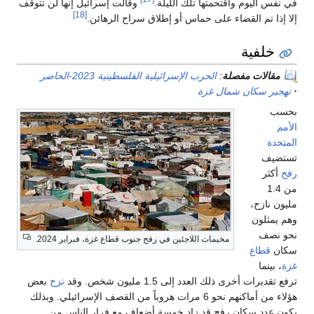
في نفس اليوم واقتحمتها تلك الليلة.
وقالت إسرائيل إنها لن تتوقف
[18]
إلا إذا تم القضاء على حماس أو إطلاق سراح الرهائن.
خلفية
مقالات مفصلة
:
الحرب الإسرائيلية الفلسطينية 2023-الحاضر
تهجير سكان شمال غزة
بحسب
الأمم
المتحدة
تستضيف
رفح
أكثر
من 1.4
مليون نازح،
وهم يمثلون
نحو نصف
مخيمات اللاجئين في رفح جنوب قطاع غزة، فبراير 2024.
سكان
قطاع
غزة
، بينما
ترفع تقديرات أخرى ذلك العدد إلى 1.5 مليون شخص. وقد
نزح
بعض
هؤلاء من أماكنهم نحو 6 مرات هروباً من القصف الإسرائيلي. وبذلك
يكون عدد سكان رفح قد زاد خمسة أضعاف مع فرار الناس من