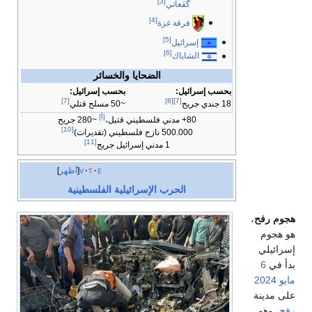
[3]
گڤعاتي
[4]
فرقة غزة
[5]
إسرائيل
[6]
الشاباك
الضحايا والخسائر
بحسب إسرائيل:
بحسب إسرائيل:
[7]
[8]
[7]
18 جندي جريح
~50 مسلح قتلي
[أ]
80+ مدني فلسطيني قتيل،
~280 جريح
[10]
500.000 نازح فلسطيني (تقديرات)
[11]
1 مدني إسرائيل جريح
e
t
v
أظهر
الحرب الإسرائيلية الفلسطينية
هجوم رفح
،
هو هجوم
إسرائيلي
بدأ في
6
مايو
2024
على مدينة
رفح
، وهو