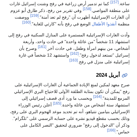
[157]
ساعة.
كما تم تدمير أرض زراعية في رفح وشنت إسرائيل غارات
[158]
على منطقة المواصي.
وفي تقرير من رفح، ذكر طارق أبو عزوم
[159]
أن الغارات الإسرائيلية أظهرت أن "رفح لم تعد آمنة".
ووصفت
[160]
منظمة
أنقذوا الأطفال
الوضع في رفح بأنه "كارثي للغاية".
وأدت الغارات الإسرائيلية المستمرة على المنازل السكنية في رفح إلى
استشهاد 11 شخصاً "من عائلة واحدة" في حادث واحد، وأربعة
[161]
أشخاص، من بينهم امرأة وطفل، في حادث آخر.
وصرح بأن
[162]
إسرائيل "تستعد لدخول رفح".
واستشهد 12 شخصاً في غارة
[163]
إسرائيلية على منزل في رفح.
أبريل 2024
صرح معهد لمكين لمنع الإبادة الجماعية أن الغارات الإسرائيلية على
رفح "يمكن أن تكون بمثابة الطلقة الأولى للاحتياج البري الإسرائيلي
[164]
المزمع للمدينة".
وبحسب ما ورد أدى قصف إسرائيلي إلى
[165]
استشهاد ستة أشخاص من عائلة واحدة.
أعلن رئيس الوزراء
الإسرائيلي بنيامين نتنياهو، أنه تم تحديد موعد الهجوم البري على رفح،
وذلك بحسب مقطع ڤيديو نشره على حسابه الرسمي على "تلگرام".
وذكر أن "الدخول إلى رفح" ضروري لتحقيق "النصر الكامل على
[166]
حماس".