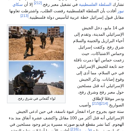
[212]
تشارك
السلطة الفلسطينية
في تشغيل معبر رفح.
إلا أن
سكاي
نيوز
أفادت بأن السلطة الفلسطينية رفضت الطلب، واشترطت تعاونها
[213]
مقابل قبول إسرائيل خطة عربية لتأسيس دولة فلسطينية.
في 14 مايو، دخل الجيش
الإسرائيلي المدينة، وتقدم إلى
أحياء البرازيل والجنينة والسلام
شرق رفح. وكثفت إسرائيل
وحماس الاشتباكات، حيث
زعمت حماس أنها دمرت ناقلة
جند تابعة للجيش الإسرائيلي
في حي السلام، مما أدى إلى
وقوع إصابات. وذكر الجيش
الإسرائيلي أنه قتل مسلحين
حول معبر رفح وشرق رفح،
ودمر موقعًا لإطلاق
لواء گڤعاتي في شرق رفح.
[215]
[214]
الصواريخ.
وأصيب
ستة جنود بجروح جراء انفجار عبوة ناسفة، في حين ادعى الجيش
الإسرائيلي أنه قتل أكثر من 100 مقاتل واكتشف عشرة أنفاق منذ بدء
الهجوم. كما نشر مقطع ڤيديو صورته مسيرة يزعم وجود مسلحين في
[216]
مركز لوجستي تابع
للأونروا
.
أفادت الأونروا أنها لا تستطيع التحقق