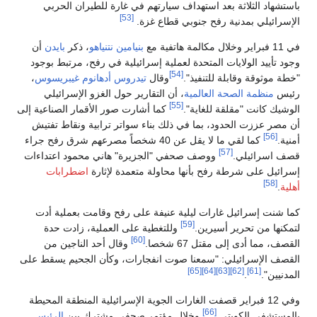
باستشهاد الثلاثة بعد استهداف سيارتهم في غارة للطيران الحربي
[53]
الإسرائيلي بمدنية رفح جنوبي قطاع غزة.
في 11 فبراير وخلال مكالمة هاتفية مع
بنيامين نتنياهو
، ذكر
بايدن
أن
وجود تأييد الولايات المتحدة لعملية إسرائيلية في رفح، مرتبط بوجود
[54]
"خطة موثوقة وقابلة للتنفيذ".
وقال
تيدروس أدهانوم غيبريسوس
،
رئيس
منظمة الصحة العالمية
، أن التقارير حول الغزو الإسرائيلي
[55]
الوشيك كانت "مقلقة للغاية".
كما أشارت صور الأقمار الصناعية إلى
أن مصر عززت الحدود، بما في ذلك بناء سواتر ترابية ونقاط تفتيش
[56]
أمنية.
كما لقي ما لا يقل عن 40 شخصاً مصرعهم شرق رفح جراء
[57]
قصف اسرائيلي.
ووصف صحفي "الجزيرة" هاني محمود اعتداءات
إسرائيل على شرطة رفح بأنها محاولة متعمدة لإثارة
اضطرابات
[58]
أهلية
.
كما شنت إسرائيل غارات ليلية عنيفة على رفح وقامت بعملية أدت
[59]
لتمكنها من تحرير أسيرين.
وللتغطية على العملية، زادت حدة
[60]
القصف، مما أدى إلى مقتل 67 شخصا.
وقال أحد الناجين من
القصف الإسرائيلي: "سمعنا صوت انفجارات، وكأن الجحيم يسقط على
[65]
[64]
[63]
[62]
[61]
المدنيين".
.
وفي 12 فبراير قصفت الغارات الجوية الإسرائيلية المنطقة المحيطة
[66]
بالمستشفى الكويتي.
وخلال مؤتمر صحفي مشترك بين
الرئيس