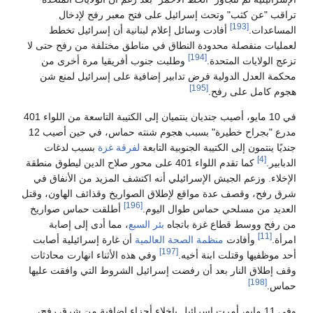
تراقب "عن كثب" وتحث إسرائيل على فتح معبر رفح لإدخال
[193]
المساعدات.
أفادت وسائل إعلام لبنانية أن إسرائيل تخطط
لعمليات منفصلة محدودة النطاق في مناطق مختلفة من رفح حتى لا
[194]
تزعج الولايات المتحدة.
وطلبت جنوب أفريقيا مرة أخرى من
محكمة العدل الدولية فرض تدابير إضافية على إسرائيل لمنع شن
[195]
هجوم كامل على رفح.
في 10 مايو، أصيب جنديان ينتميان إلى الكتيبة التاسعة من اللواء 401
مدرع "بجراح خطيرة" بسبب هجوم شنته حماس، في حين أصيب 12
جنديًا ينتمون إلى الكتيبة الجنوبية التابعة
لفرقة غزة
بسبب لدغات
[4]
الدبابير.
كما تقدم اللواء 401 على محور صلاح الدين ليطوق منطقة
الإخلاء. وزعم الجيش الإسرائيلي أنه اكتشف المزيد من الأنفاق في
شرق رفح، وقصف عدة مواقع لإطلاق الصواريخ وقذائف الهاون، وقتل
[196]
العديد من مسلحي حماس طوال اليوم.
أطلقت حماس صواريخ
من رفح ووسط قطاع غزة باتجاه
بئر السبع
، مما أدى إلى إصابة
[11]
امرأة.
وأفادت
منظمة الصحة العالمية
أن غارة إسرائيلية أصابت
[197]
أحد موظفيها وقتلت ابنة أخيه.
وفي هذه الأثناء انهارت محادثات
وقف إطلاق النار بعد أن رفضت إسرائيل الشروط التي وافقت عليها
[198]
حماس.
وفي 11 مايو، أمرت إسرائيل بإخلاء أجزاء إضافية من شرق رفح،