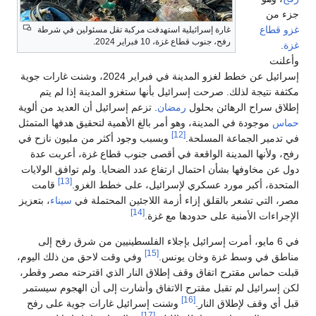
جزء من
غزو قطاع
غارة إسرائيلية استهدفت مركبة تقل مسئولين في شرطة
رفح، جنوب قطاع غزة، 10 فبراير 2024.
غزة
.
وأعلنت
إسرائيل عن خطط لغزو المدينة في فبراير 2024، وشنت غارات جوية
مكثفة نتيجة لذلك. صرحت إسرائيل بأنها ستغزو المدينة إذا لم يتم
إطلاق سراح الرهائن بحلول
رمضان
. تزعم إسرائيل أن العديد من ألوية
حماس
موجودة في المدينة، وهو أمر بالغ الأهمية لتحقيق هدفها المتمثل
[12]
في تدمير الجماعة المسلحة.
وبسبب وجود أكثر من مليون نازح في
رفح، ولأنها المدينة الواقعة في أقصى جنوب قطاع غزة، أعربت عدة
دول عن مخاوفها بشأن احتمال ارتفاع عدد الضحايا. ولم توافق الولايات
[13]
المتحدة، أكبر مورد عسكري لإسرائيل، على خطط الغزو.
قامت
مصر، التي تشعر بالقلق إزاء أزمة اللاجئين المحتملة في
سيناء
، بتعزيز
[14]
الإجراءات الأمنية على حدودها مع غزة.
في 6 مايو، أمرت إسرائيل بإجلاء الفلسطينيين من شرق رفح إلى
[15]
مناطق في وسط غزة وخان يونس.
وفي وقت لاحق من ذلك اليوم،
قبلت حماس مقترح اتفاق وقف إطلاق النار الذي اقترحته مصر وقطر،
لكن إسرائيل لم تقبل مقترح الاتفاق وأشارت إلى أن الهجوم سيستمر
[16]
قبل أي وقف لإطلاق النار.
وشنت إسرائيل غارات جوية على رفح
[17]