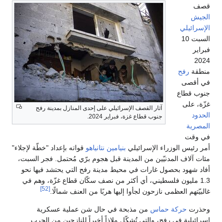
قصف
الجيش
الإسرائيلي
السبت 10
فبراير
2024
منطقة
رفح
في أقصى
جنوب قطاع
غزّة، على
آثار القصف الإسرائيلي على إحدى المنازل بمدينة رفح
الحدود
جنوب قطاع غزة، فبراير 2024.
المصرية
في وقت
أمر رئيس الوزراء الإسرائيلي
بنيامين نتانياهو
قواته بإعداد "خطّة لإجلاء"
مئات آلاف المدنيّين من المدينة قبل هجوم برّي مُحتمل. فجر السبت،
أفاد شهود بحصول غارات في محيط مدينة رفح التي يحتشد فيها نحو
1.3 مليون فلسطيني، أي أكثر من نصف سكّان قطاع غزّة، وهم في
[52]
غالبيّتهم العظمى نازحون لجأوا إليها هربًا من العنف شمالًا.
وحذرت
حركة حماس
من مذبحة في حال شن عملية عسكرية
إسرائيلية في رفح، والتي تُشكّل ملاذاً أخيراً للنازحين من الحرب.