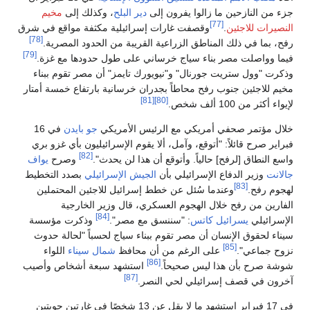
جزء من النازحين ما زالوا يفرون إلى
دير البلح
، وكذلك إلى
مخيم
[77]
النصيرات للاجئين
.
وقصفت غارات إسرائيلية مكثفة مواقع في شرق
[78]
رفح، بما في ذلك المناطق الزراعية القريبة من الحدود المصرية.
[79]
فيما وواصلت مصر بناء سياج خرساني على طول حدودها مع غزة.
وذكرت "وول ستريت جورنال" و"نيويورك تايمز" أن مصر تقوم ببناء
مخيم للاجئين جنوب رفح محاطاً بجدران خرسانية بارتفاع خمسة أمتار
[81]
[80]
لإيواء أكثر من 100 ألف شخص.
خلال مؤتمر صحفي أمريكي مع الرئيس الأمريكي
جو بايدن
في 16
فبراير صرح قائلاً: "أتوقع، وآمل، ألا يقوم الإسرائيليون بأي غزو بري
[82]
واسع النطاق [لرفح] حالياً. وأتوقع أن هذا لن يحدث".
وصرح
يواف
جالانت
وزير الدفاع الإسرائيلي بأن
الجيش الإسرائيلي
بصدد التخطيط
[83]
لهجوم رفح.
وعندما سُئل عن خطط إسرائيل للاجئين المحتملين
الفارين من رفح خلال الهجوم العسكري، قال وزير الخارجية
[84]
الإسرائيلي
يسرائيل كاتس
: "سننسق مع مصر".
وذكرت مؤسسة
سيناء لحقوق الإنسان أن مصر تقوم ببناء سياج لحسباً "لحالة حدوث
[85]
نزوح جماعي".
على الرغم من أن محافظ
شمال سيناء
اللواء
[86]
شوشة صرح بأن هذا ليس صحيحاً.
استشهد سبعة أشخاص وأصيب
[87]
آخرون في قصف إسرائيلي لحي النصر.
في 17 فبراير استشهد ما لا يقل عن 13 شخصًا في غارتين جويتين