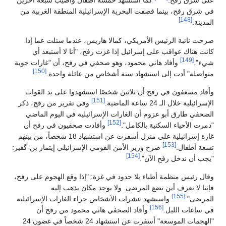
على شرق رفح.
كما استشهد خمسة أطفال وأصيب سبعة آخرين
في شرق رفح، بينما قصفت البحرية الإسرائيلية المنطقة الغربية من
[148]
المدينة.
صرحت نائبة الرئيس الأمريكي، كمالا هاريس، عندما سئلت عما إذا
كانت هناك عواقب على إسرائيل إذا غزت رفح، "أنا لا أستبعد أي
[149]
شيء".
وأفاد هاني محمود، وهو صحفي في رفح، أن "غارات جوية
[150]
متواصلة" أدت إلى استشهاد ستة أشخاص من عائلة واحدة.
وأفاد مسعفون في رفح أن ثلاثين شخصًا استشهدوا على يد القوات
[151]
الإسرائيلية خلال الـ 24 ساعة الماضية.
وفي تقرير من رفح، ذكر
الصحفي طارق أبو عزوم أن الغارات الإسرائيلية في اليوم الماضي
[152]
"دمرت الأحياء السكنية بالكامل".
وأفادت صحفيون في رفح أن
غارة إسرائيلية على منزل أسفرت عن استشهاد 18 شخصاً، من بينهم
[153]
تسعة أطفال.
صرح وزير الأمن القومي الإسرائيلي إيتمار بن-گڤير:
[154]
"يجب أن ندخل رفح الآن".
وقال رئيس منظمة أطباء بلا حدود في غزة: "إذا وقع الهجوم على رفح،
فإننا لا نعرف أين نضع المرضى. ولا يوجد مكان يذهب إليه
[155]
المرضى".
واستشهد عشرات الأشخاص جراء الغارات الإسرائيلية
[156]
في ساعات الليل.
وأفاد الصحفي هاني محمود من رفح أن
"الهجمات الموسعة" أسفرت عن استشهاد 24 شخصاً في غضون 24