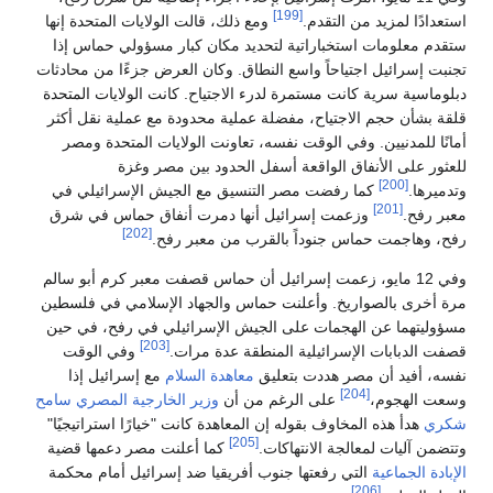
[199]
استعدادًا لمزيد من التقدم.
ومع ذلك، قالت الولايات المتحدة إنها
ستقدم معلومات استخباراتية لتحديد مكان كبار مسؤولي حماس إذا
تجنبت إسرائيل اجتياحاً واسع النطاق. وكان العرض جزءًا من محادثات
دبلوماسية سرية كانت مستمرة لدرء الاجتياح. كانت الولايات المتحدة
قلقة بشأن حجم الاجتياح، مفضلة عملية محدودة مع عملية نقل أكثر
أمانًا للمدنيين. وفي الوقت نفسه، تعاونت الولايات المتحدة ومصر
للعثور على الأنفاق الواقعة أسفل الحدود بين مصر وغزة
[200]
وتدميرها.
كما رفضت مصر التنسيق مع الجيش الإسرائيلي في
[201]
معبر رفح.
وزعمت إسرائيل أنها دمرت أنفاق حماس في شرق
[202]
رفح، وهاجمت حماس جنوداً بالقرب من معبر رفح.
وفي 12 مايو، زعمت إسرائيل أن حماس قصفت معبر كرم أبو سالم
مرة أخرى بالصواريخ. وأعلنت حماس والجهاد الإسلامي في فلسطين
مسؤوليتهما عن الهجمات على الجيش الإسرائيلي في رفح، في حين
[203]
قصفت الدبابات الإسرائيلية المنطقة عدة مرات.
وفي الوقت
نفسه، أفيد أن مصر هددت بتعليق
معاهدة السلام
مع إسرائيل إذا
[204]
وسعت الهجوم،
على الرغم من أن
وزير الخارجية المصري
سامح
شكري
هدأ هذه المخاوف بقوله إن المعاهدة كانت "خيارًا استراتيجيًا"
[205]
وتتضمن آليات لمعالجة الانتهاكات.
كما أعلنت مصر دعمها قضية
الإبادة الجماعية
التي رفعتها جنوب أفريقيا ضد إسرائيل أمام محكمة
[206]