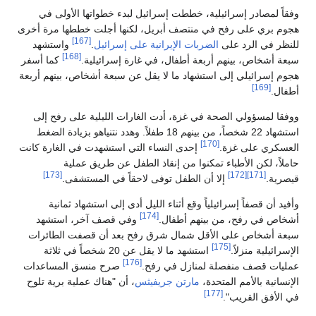
وفقاً لمصادر إسرائيلية، خططت إسرائيل لبدء خطواتها الأولى في
هجوم بري على رفح في منتصف أبريل، لكنها أجلت خططها مرة أخرى
[167]
للنظر في الرد على
الضربات الإيرانية على إسرائيل
.
واستشهد
[168]
سبعة أشخاص، بينهم أربعة أطفال، في غارة إسرائيلية.
كما أسفر
هجوم إسرائيلي إلى استشهاد ما لا يقل عن سبعة أشخاص، بينهم أربعة
[169]
أطفال.
ووفقا لمسؤولي الصحة في غزة، أدت الغارات الليلية على رفح إلى
استشهاد 22 شخصاً، من بينهم 18 طفلاً. وهدد نتنياهو بزيادة الضغط
[170]
العسكري على غزة.
إحدى النساء التي استشهدت في الغارة كانت
حاملاً، لكن الأطباء تمكنوا من إنقاذ الطفل عن طريق عملية
[173]
[172]
[171]
قيصرية.
إلا أن الطفل توفى لاحقاً في المستشفى.
وأفيد أن قصفاً إسرائيلياً وقع أثناء الليل أدى إلى استشهاد ثمانية
[174]
أشخاص في رفح، من بينهم أطفال.
وفي قصف آخر، استشهد
سبعة أشخاص على الأقل شمال شرق رفح بعد أن قصفت الطائرات
[175]
الإسرائيلية منزلاً.
استشهد ما لا يقل عن 20 شخصاً في ثلاثة
[176]
عمليات قصف منفصلة لمنازل في رفح.
صرح منسق المساعدات
الإنسانية بالأمم المتحدة،
مارتن جريفيثس
، أن "هناك عملية برية تلوح
[177]
في الأفق القريب".