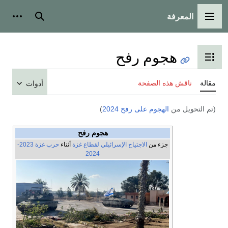
المعرفة
القائمة الرئيسية
بحث
أدوات
هجوم رفح
تبديل عرض جدول المحتويات
مقالة
ناقش هذه الصفحة
أدوات
(تم التحويل من
الهجوم على رفح 2024
)
هجوم رفح
جزء من
الاجتياح الإسرائيلي لقطاع غزة
أثناء
حرب غزة 2023-
2024