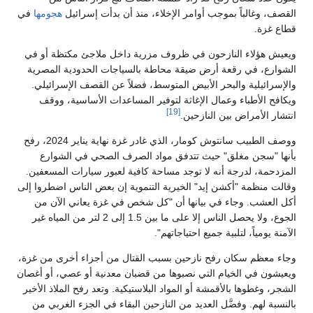
القصف، وغالباً بموجب أوامر الإخلاء، منذ أن بدأت إسرائيل
هجومها
في
قطاع غزة.
ويعيش هؤلاء النازحون في ظروف مزرية داخل ملاجئ مكتظة أو في
الشوارع، في رقعة أرض ضيقة محاطة بالسياجات الحدودية المصرية
والإسرائيلية والبحر الأبيض المتوسط، فضلاً عن القصف الإسرائيلي.
ويكافح الأطباء وعمال الإغاثة لتوفير المساعدات الأساسية، ووقف
[19]
انتشار الأمراض بين النازحين.
ووصف الطبيب سانتوش كومار، الذي غادر غزة نهاية يناير 2024، رفح
بأنها "سجن مغلق" حيث تتدفق مواد الصرف الصحي في الشوارع
المزدحمة، لدرجة أنه لا توجد مساحة كافية لعبور سيارات المسعفين.
وقالت منظمة "أكشن إيد" الخيرية التنموية إن بعض الناس اضطروا إلى
أكل العشب. وجاء في بيانها أن "كل شخص في غزة يعاني الآن من
الجوع، ولا يحصل الناس إلا على ما بين 1.5 إلى 2 لتر من المياه غير
الآمنة يومياً، لتلبية جميع احتياجاتهم".
وجاء معظم سكان رفح نازحين بسبب القتال من أجزاء أخرى من غزة،
ويعيشون في الخيام التي نصبوها من قضبان معدنية أو عصي، أو أغصان
الشجر، وغطوها بالأقمشة أو المواد البلاستيكية. وتعد رفح الملاذ الأخير
بالنسبة لهم. وفضَّل العديد من النازحين البقاء في الجزء الغربي من