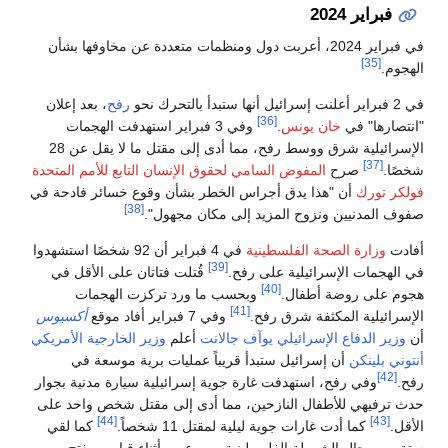
فبراير 2024
في فبراير 2024، أعربت دول ومنظمات متعددة عن مخاوفها بشأن
[35]
الهجوم.
في 2 فبراير أعلنت إسرائيل أنها ستبدأ بالتحرك نحو
رفح
، بعد إعلان
[36]
"انتصارها" في
خان يونس
.
وفي 3 فبراير استهدفت الهجمات
الإسرائيلية شرق ووسط رفح، مما أدى إلى مقتل ما لا يقل عن 28
[37]
شخصًا.
صرح
المفوض السامي لحقوق الإنسان التابع للأمم المتحدة
فولكر تورك
أن "هذا يدق أجراس الخطر بشأن وقوع خسائر فادحة في
[38]
صفوف المدنيين ونزوح المزيد إلى مكان مجهول".
أفادت
وزارة الصحة الفلسطينية
في 4 فبراير أن 92 شخصًا استشهدوا
[39]
في الهجمات الإسرائيلية على رفح.
قُتلت فتاتان على الأقل في
[40]
هجوم على روضة أطفال.
وبحسب ما ورد تركزت الهجمات
[41]
الإسرائيلية المكثفة شرق رفح.
وفي 7 فبراير أفاد موقع
أكسيوس
أن
وزير الدفاع الإسرائيلي
يوآف جالانت
أعلم
وزير الخارجية الأمريكي
أنتوني بلينكن
أن إسرائيل ستبدأ قريباً عمليات برية موسعة في
[42]
رفح.
وفي رفح، استهدفت غارة جوية إسرائيلية سيارة مدنية بجوار
حدث ترفيهي للأطفال النازحين، مما أدى إلى مقتل شخص واحد على
[44]
[43]
الأقل.
كما أدت غارات جوية ليلية لمقتل 11 شخصاً.
كما لقي
ستة من رجال الشرطة الفلسطينية مصرعهم، أثناء قيامهم بفتح