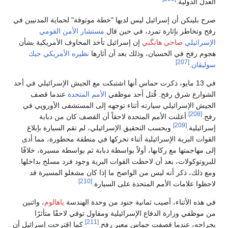
العدل الدولية.
صرح بلينكن أن إسرائيل ليس لديها "خطة موثوقة" لحماية المدنيين في
رفح وتخاطر بإثارة تمرد، في حين قال
مستشار الأمن القومي
الإسرائيلي
صاحي هانگبي
إن إسرائيل تأخذ المخاوف الأمريكية بشأن
هجوم رفح في الحسبان، وذلك بعد أن أثارها
نظيره الأمريكي
جيك
[207]
سوليڤان
.
في 13 مايو، ذكرت حماس أنها اشتبكت مع الجيش الإسرائيلي في أحد
الشوارع شرق رفح. قُتل أحد موظفي
الأمم المتحدة
عندما قصف
الجيش الإسرائيلي سيارته أثناء توجهه إلى المستشفى الأوروپي في
[208]
رفح.
أعلنت الأمم المتحدة لاحقاً أن القصف كان من دبابة
[209]
إسرائيلية.
وبحسب التحقيق الإسرائيلي، لم تقم السيارة بإبلاغ
القوات البرية الإسرائيلية أثناء تحركها في منطقة محظورة، مما أدى
إلى مهاجمتها مع ركابها، أولاً بواسطة دبابة ثم بواسطة مسيرة، خلافًا
للبروتوكولات، بعد أن لاحظت القوات البرية وجود فرد مسلح بداخلها.
ومع ذلك، ذكر أنه ليس من الواضح ما إذا كان مشغلو المسيرة قد
[210]
لاحظوا علامات الأمم المتحدة على السيارة.
في هذه الأثناء، أصيب ثمانية جنود من وحدة الهندسة
ياهالوم
، واثنين
من موظفي وزارة الدفاع الإسرائيلية ومقاول توفي لاحقًا متأثرًا
[211]
بجراحه، عندما قصفت حماس معبر رفح.
كما اقترحت إسرائيل أن