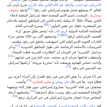
الأمريكي
جو بايدن
،
والملك عبد الله الثاني ملك الأردن
صرح بايدن بأن
[67]
العالم "لا يستطيع تحمل هجوم إسرائيلي على رفح".
وانتقد
ستيفان
دوجاريك
، المتحدث باسم الامم المتحدة خطة إسرائيل المعلنة لإجلاء
الناس شمالًا، قائلاً: "لا يمكنك إعادة الناس إلى المناطق المليئة بالذخائر
[68]
غير المنفجرة، ناهيك عن نقص المأوى".
وصرح المدعي العام
للمحكمة الجنائية الدولية
كريم خان
بأنه "يشعر بقلق عميق" إزاء
[70]
[69]
القصف الإسرائيلي لرفح.
واستشهد أكثر من 100 شخص جراء
الغارات الجوية الإسرائيلية التي استهدفت مناطق في رفح، وقصف
[71]
المروحيات بالأسلحة الرشاشة على طول المناطق الحدودية.
وذكر
مراسل "الجزيرة" في الميدان أن "الطائرات الحربية غطت السماء،
[72]
وأسقطت قذائفها بحزام ناري سحقت جثث النازحين في خيامهم".
وأدانت حماس الهجوم ووصفته بأنه "مجزرة مروعة" ارتكبتها إسرائيل
[73]
ضد المدنيين في رفح.
في 13 فبراير بدأ بعض النازحين في رفح بالفرار إلى أجزاء أخرى من
[74]
قطاع غزة، بما في ذلك
خان يونس
و
مخيم المغازي
.
وأصيب
صحفيان من قناة "الجزيرة" بصاروخ إسرائيلي بدون طيار أثناء توثيقهما
[75]
الأوضاع المعيشية في رفح، وبترت ساق أحمدهما.
واستشهد أربعة
[76]
أشخاص جراء انفجار صاروخ إسرائيلي في حي البرازيل برفح.
أفاد
مكتب الأمم المتحدة لتنسيق الشؤون الإنسانية
في 15 فبراير أن