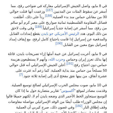
في 8 مايو، واصل الجيش الإسرائيلي معاركه في ضواحي رفح، مما
[187]
أسفر عن سقوط المئات من المدنيين.
وزعمت أنها قتلت حوالي
[188]
30 من مقاتلي حماس منذ بدء العملية.
رداً على ذلك، أطلقت
فصائل المقاومة الفلسطينية ثمانية صواريخ على معبر كرم أبو سالم
[189]
من رفح، مما أسفر عن إصابة جندياً إسرائيلياً.
وفي وقت لاحق
من ذلك اليوم، هدد
الرئيس الأمريكي
جو بايدن
بقطع إمدادات القنابل
والمدفعية عن إسرائيل إذا قامت باجتياح كامل لرفح، مع إيقاف إمداد
[190]
إسرائيل بنوع معين من القنابل.
في 9 مايو، أعربت إسرائيل عن خيبة أملها إزاء تصريحات بايدن، قائلة
إنها بذلك تعزز إيران وحماس
وحزب الله
، وأنهم لا يستطيعون هزيمة
[191]
حماس دون اجتياح رفح.
أعلن الجيش الإسرائيلي أنه قتل حوالي
50 مسلحاً من حماس منذ بداية العملية. كما زعم أنه عثرت على
[7]
عشرة أنفاق، من بينها نفق مفخخ أدى إلى إصابة ثلاثة جنود.
في 10 مايو، صوت مجلس الحرب الإسرائيلي لصالح توسيع العملية.
وقدمت مصادر لموقع "
أكسيوس
" تقارير متضاربة حول ما إذا كان
التوسع سيتجاوز الخط الأحمر الذي وضعه بايدن أم لا، لكنهم جميعًا قالوا
إن مجلس الوزراء طلب أيضًا من الوفد الإسرائيلي مواصلة مفاوضات
[192]
وقف إطلاق النار.
وفي غضون ذلك، صرح كيربي أن العملية
الإسرائيلية لم تتجاوز "الخط الأحمر" بعد رغم أن الولايات المتحدة