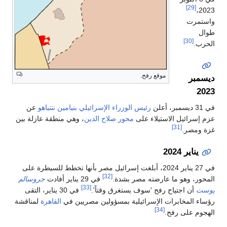
[29]
2023،
واستمرت
طوال
[30]
الحرب.
موقع رفح.
ديسمبر
2023
في 31 ديسمبر، أعلن
رئيس الوزراء الإسرائيلي
بنيامين نتنياهو
عن
عزم إسرائيل الاستيلاء على
محور صلاح الدين
، وهي منطقة عازلة بين
[31]
غزة ومصر.
يناير 2024
في 27 يناير 2024، أبلغت إسرائيل مصر بأنها تخطط للسيطرة على
[32]
المحور، وهو ما عارضته مصر بشدة.
في 29 يناير أفادت
جروسالم
[33]
پوست
أن اجتياح رفح 'سوف يستغرق وقتاً'.
في 30 يناير، التقى
رؤساء المخابرات الإسرائيلية بمسؤولين مصريين في
القاهرة
لمناقشة
[34]
الهجوم على رفح.