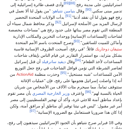
[89]
[88]
استرائيليتين على مدينة رفح.
وأدى قصف طائرة إسرائيلية إلى
[90]
تدمير مبنى سكني.
وقال
بنيامين نتنياهو
: "من يقول لنا ألا نعمل في
[91]
رفح فهو يقول لنا أن نفقد أذننا".
بدأت الولايات المتحدة التحضير
[92]
لإرسال المزيد من الأسلحة لإسرائيل.
وذكر محافظ شمال سيناء أن
المنطقة التي تقوم مصر ببنائها على حدود رفح هي "مساحات مخصصة
لشاحنات [المساعدات الإنسانية] ووحدات التخزين والمكاتب الإدارية
[93]
وأماكن للمبيت للسائقين".
وصرح المتحدث باسم الأمم المتحدة
ستيفان دوجاريك
قائلاً: "في رفح، أصبحت الظروف الإنسانية قاسية
بشكل متزايد، مع استمرار التقارير عن قيام الناس بإيقاف شاحنات
[94]
المساعدات لأخذ الطعام".
وقال
ديفيد ساترفيلد
أن قتل إسرائيل
لعناصر الشرطة التي تؤمن قوافل الشاحنات في رفح جعل التوزيع
[95]
الآمن للمساعدات "شبه مستحيل".
وحذرت منظمة
ActionAid
من
أنه إذا واصلت إسرائيل هجومها على رفح، فإن "عمليات الإغاثة
ستتوقف تماماً، مما سيحرم مئات الآلاف من الأشخاص من شريان
[96]
الحياة بالنسبة لهم".
واعترف
وزير الخارجية المصري
بأن مصر تقوم
بإعداد مناطق آمنة للاجئي غزة، وأكد أن تهجير الفلسطينيين إلى مصر
أمر غير مقبول: "ليس في نيتنا توفير أي مناطق أو مرافق آمنة، ولكن
[97]
إذا كان هذا ضروريا فسنتعامل مع الضرورة الإنسانية".
وفي 18 فبراير صرح نتنياهو بأن الجنود الإسرائيليين سيذهبون إلى رفح،
قائلًا: "من يقول لنا ألا نعمل في رفح، فهو يقول لنا أن نخسر