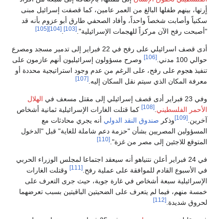
أٍرتها، بينهم طفلها البالغ من العمر عامين، كما قصفت إسرائيل مبنى
سكنياً وأصابت شخصاً واحداً، وأفاد الصحفي طارق أبو عزوم بأنه قد
[105]
[104]
[103]
"أصبحت رفح الآن مركزاً للهجمات الإسرائيلية".
.
أدى قصف اسرائيلي على رفح في 22 فبراير إلى تدمير مسجد ومصرع
[106]
حوالي 100 مدني.
وصرح مسؤولون إسرائيليون أنهم عازمون على
تنفيذ هجوم على رفح، على الرغم من عدم وجود استراتيجية محددة أو
[107]
معرفة المكان الذي سيتم نقل السكان إليه.
وفي 23 فبراير أدى قصف إسرائيلي إلى مقتل مسعف في
الهلال
[108]
الأحمر الفلسطيني
.
كما قتلت الغارات الإسرائيلية ثمانية أشخاص
[109]
آخرين.
وذكر
صندوق النقد الدولي
أنه يجري محادثات مع
المسؤولين المصريين بشأن "حزمة دعم شاملة للغاية" قبل "الدخول
[110]
المتوقع للاجئين إلى مصر من غزة".
في 24 فبراير أعلن نتنياهو أنه سيعقد اجتماعا لمجلس الوزراء الحربي
[111]
في الأسبوع القادم للموافقة على عملية رفح.
وقتلت الغارات
الإسرائيلية سبعة أشخاص في غارة جوية، حيث جرى التعرف على
خمسة منهم، فيما لم يتعرف على الضحيتين الباقيتين بسبب تعرضهما
[112]
لحروق شديدة.