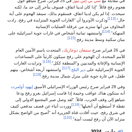
في مقابلة مع
سي بي إس نيوز
في 25 فبراير، صرح نتنياهو حول
هجوم رفح قائلاً: "إذا كان لدينا اتفاق، فسوف يتأخر إلى حد ما، لكنه
سيحدث. إذا لم يكن لدينا اتفاق، فسنقوم بذلك، سينفذ الهجوم على أية
[113]
حال".
وذكرت الأونروا أن "الغارات الجوية المتزايدة في رفح، زادت
المخاوف من أنها ستزيد من عرقلة العمليات الإنسانية
[114]
المنهكة".
واستشهد ثمانية أشخاص في غارات جوية اسرائيلية على
[115]
مبان سكنية وسط مدينة رفح.
في 26 فبراير صرح
ستيفان دوجاريك
، المتحدث باسم الأمين العام
للأمم المتحدة، أن الهجوم على رفح سيكون كارثياً على المساعدات
[116]
الإنسانية والإغاثة والمدنيين و"المنطقة ككل".
وتزايدت الغارات
[117]
الجوية الإسرائيلية على
دير البلح
.
واستشهد أربعة أشخاص، بينهم
[118]
طفل، في غارة جوية على منزل شمال مدينة رفح.
وفي 28 فبراير صرح رئيس الوزراء الإسرائيلي الأسبق
إيهود أولمرت
أنه ستكون هناك عواقب وخيمة إذا قامت إسرائيل بغزو رفح ودعا
نتنياهو إلى وقف الحرب، قائلاً: "لقد وصل صبر المجتمع الدولي إلى
[119]
نقطة لا أستطيع أن أتخيلها".
ووردت أنباء عن قصف مدفعي كثيف
في شرق رفح، حيث أفادت قناة الجزيرة أنه "أصبح من الواضح بشكل
[120]
متزايد الآن أن رفح ليست آمنة".
مارس 2024