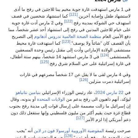
في 1 مارس استهدفت غارة جوية مخيم يبنا للاجئين في رفح ما أدى
[121]
لاستشهاد طفل وإصابة آخرين.
كما استشهاد شخصين في قصف
[122]
استهدف حي الشوكة بمدينة رفح.
وفي 2 مارس أدت غارة جوية
على خيام للاجئين المدنين في رفح إلى استشهاد أحد عشر شخصاً، مما
دفع الأمين العام
منظمة الصحة العالمية
تدروس أدهانوم
إلى التصريح
[123]
بأن القصف كان "شائناً ولا يوصف".
كما استهدفت غارة محيط
مستشفى الولادة الإماراتي وأدت إلى مقتل رئيس وحدة المسعفين
[124]
بالمستشفى.
في 3 مارس استشهد 14 شخصاً، بينهم ستة أطفال،
[125]
في غارة إسرائيلية على حي السلام شرق رفح.
وفي 4 مارس لقى ما لا يقل عن 17 شخصاً مصرعهم في غارات
[126]
إسرائيلية دمرت منزلين.
في
22 مارس
2024
، عاد رئیس الوزراء الإسرائیلي
بنيامين نتانياهو
لیؤكد، أنھم ذاھبون الى رفح بدعم من
الولايات المتحدة
أو بدونه، وقال
إن إسرائیل ما زالت مصممة على إرسال قوات إلى مدینة رفح بجنوب
قطاع غزة حیث یقیم أكثر من ملیون فلسطیني وإنھا ستفعل ذلك دون
[127]
دعم أمریكي إذا لزم الأمر.
صرحت رئيسة
المفوضية الأوروپية
أورسولا فون در لاين
أنه "يجب
[128]
تجنب الهجوم على رفح بأي ثمن".
صرح المتحدث باسم الرئيس