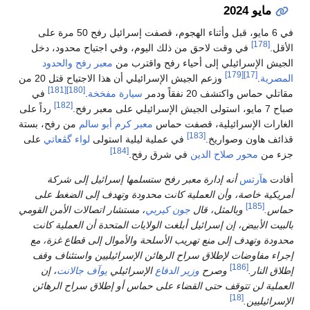
مايو 2024
في 6 مايو، قبل وأثناء الهجوم، قصفت إسرائيل رفح 50 مرة على
[178]
الأقل.
في وقت لاحق من ذلك اليوم، وفي اجتياح محدود، دخل
الجيش الإسرائيلي إلى أحياء رفح واقترب من
معبر رفح
والحدود
[179]
[17]
المصرية
.
وزعم الجيش الإسرائيلي أن هذا الاجتياح قتل 20 من
[181]
[180]
مقاتلي حماس واكتشف 20 نفقاً ودمر
سيارة مفخخة
.
في
[182]
صباح 7 مايو، استولى الجيش الإسرائيلي على معبر رفح.
رداً على
الغارات الإسرائيلية، قصفت حماس
معبر كرم أبو سالم
من رفح، بستة
[183]
قذائف هاون وصواريخ.
في عملية ليلية استولى
لواء گڤعاتي
على
[184]
جزء من
محور صلاح الدين
في شرق رفح.
أفادت
هآرتس
أنه إدارة معبر رفح ستسلمها إسرائيل إلى شركة
أمريكية خاصة، وأن العملية كانت محدودة وتهدف إلى الضغط على
[185]
حماس.
وبالمثل، قال
جون كيربي
، مستشار اتصالات الأمن القومي
بالبيت الأبيض، إن إسرائيل أبلغت الولايات المتحدة أن العملية كانت
محدودة وتهدف إلى منع تهريب الأسلحة والأموال إلى قطاع غزة، مع
إجراء مفاوضات لإطلاق سراح الرهائن الإسرائيليين واستئناف وقف
[186]
إطلاق النار.
وصرح
وزير الدفاع
الإسرائيلي
يوآف جالانت
، إن
العملية لن تتوقف حتى القضاء على حماس أو إطلاق سراح الرهائن
[18]
الإسرائيليين.