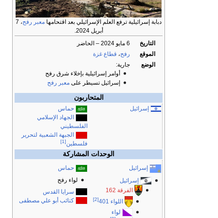
دبابة إسرائيلية ترفع العلم الإسرائيلي بعد اقتحامها
معبر رفح
، 7
أبريل 2024.
التاريخ
6 مايو 2024 – الحاضر
الموقع
رفح
،
قطاع غزة
الوضع
جارية:
أوامر إسرائيلية بإخلاء شرق رفح
إسرائيل تسيطر على
معبر رفح
المتحاربون
إسرائيل
حماس
الجهاد الإسلامي
الفلسطيني
الجبهة الشعبية لتحرير
[1]
فلسطين
الوحدات المشاركة
إسرائيل
حماس
لواء رفح
إسرائيل
الفرقة 162
سرايا القدس
[2]
كتائب أبو علي مصطفى
اللواء 401
لواء