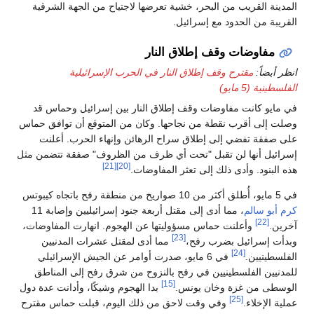
المدينة القريب من البحر، خشية تعرضها لاجتياح من الجهة الشرقية
القريبة من الحدود مع إسرائيل.
مفاوضات وقف إطلاق النار
انظر أيضاً:
مقترح وقف إطلاق النار في الحرب الإسرائيلية
الفلسطينية (5 مايو)
في مايو كانت مفاوضات وقف إطلاق النار بين إسرائيل وحماس قد
وصلت إلى أقرب نقطة من نجاحها. وكان من المتوقع أن توافق حماس
على صفقة تفضي إلى إطلاق سراح الرهائن وإنهاء الحرب. أعلنت
إسرائيل أنها لن تقبل "تحت أي ظرف من الظروف" صفقة تتضمن مثل
[21]
[20]
هذه البنود. وأدى ذلك إلى تعثر المفاوضات.
في 5 مايو، أُطلق أكثر من 10 صواريخ من منطقة رفح باتجاه كيبوتس
كرم أبو سالم
، مما أدى إلى مقتل أربعة جنود إسرائيليين وإصابة 11
[22]
آخرين.
وأعلنت حماس مسؤوليتها عن الهجوم. انهارت المفاوضات،
[23]
وبدأت إسرائيل بضرب رفح،
مما أدى لمقتل عشرات المدنيين
[24]
الفلسطينيين.
في 6 مايو، صدرت أوامر عن الجيش الإسرائيلي
للمدنيين الفلسطينيين في رفح بالنزوح من شرق رفح إلى المناطق
[15]
الوسطى من غزة وخان يونس.
بدا الهجوم وشيكًا، وأدانت عدة دول
[25]
عملية الإخلاء.
وفي وقت لاحق من ذلك اليوم، قبلت حماس مقترح