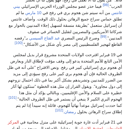
[98]
الحرب".
فيما حذر عضو مجلس الوزراء الحربي الإسرائيلي
بيني
غانتس
من أنه سيتم شن هجوم بري في رفح في
10 مارس
ما لم
تطلق حماس سراح جميع الرهائن بحلول ذلك الوقت. وأضاف غانتس
أن إسرائيل ستعمل "بطريقة منسقة لتسهيل إجلاء المدنيين بالحوار مع
شركائنا الأمريكيين والمصريين لتقليل الخسائر في صفوف
[99]
المدنيين".
وصرح الرئيس المصري
عبد الفتاح السيسي
بـ"رفضه
[100]
القاطع لتهجير الفلسطينيين إلى مصر بأي شكل من الأشكال".
في 19 فبراير اقترحت الولايات المتحدة مشروع قرار بديل لمجلس
الأمن التابع للأمم المتحدة يدعو إلى وقف مؤقت لإطلاق النار ويعارض
أي هجوم بري إسرائيلي كبير في رفح. ونص الاقتراح "على أنه في ظل
الظروف الحالية فإن أي هجوم بري كبير على رفح سيؤدي إلى مزيد
من الضرر للمدنيين وتشريدهم بشكل أكبر بما في ذلك احتمال نزوحهم
إلى دول مجاورة". ويقول القرار إن مثل هذه الخطوة "ستكون لها آثار
خطيرة على السلام والأمن الإقليميين، وبالتالي يؤكد أن مثل هذا
[101]
الهجوم البري الكبير لا ينبغي أن يستمر في ظل الظروف الحالية".
كما حددت إسرائيل موعداً نهائياً للهجوم، قائلة إنه سيبدأ إذا لم يتم
[102]
إطلاق سراح الرهائن بحلول
رمضان
.
في 21 فبراير أدت غارة جوية إسرائيلية على منزل محامية في
المركز
الفلسطيني لحقوق الإنسان
إلى مقتلها، بالإضافة إلى سبعة من أفراد