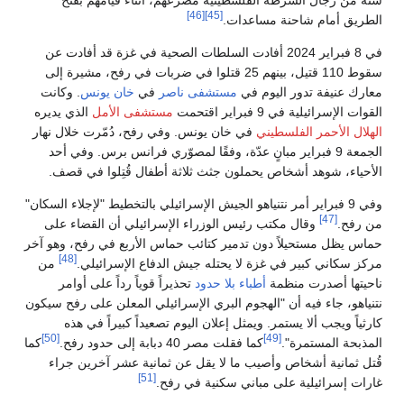
[46]
[45]
الطريق أمام شاحنة مساعدات.
في 8 فبراير 2024 أفادت السلطات الصحية في غزة قد أفادت عن
سقوط 110 قتيل، بينهم 25 قتلوا في ضربات في رفح، مشيرة إلى
معارك عنيفة تدور اليوم في
مستشفى ناصر
في
خان يونس
. وكانت
القوات الإسرائيلية في 9 فبراير اقتحمت
مستشفى الأمل
الذي يديره
الهلال الأحمر الفلسطيني
في خان يونس. وفي رفح، دُمّرت خلال نهار
الجمعة 9 فبراير مبانٍ عدّة، وفقًا لمصوّري فرانس برس. وفي أحد
الأحياء، شوهد أشخاص يحملون جثث ثلاثة أطفال قُتِلوا في قصف.
وفي 9 فبراير أمر نتنياهو الجيش الإسرائيلي بالتخطيط "لإجلاء السكان"
[47]
من رفح.
وقال مكتب رئيس الوزراء الإسرائيلي أن القضاء على
حماس يظل مستحيلاً دون تدمير كتائب حماس الأربع في رفح، وهو آخر
[48]
مركز سكاني كبير في غزة لا يحتله جيش الدفاع الإسرائيلي.
من
ناحيتها أصدرت منظمة
أطباء بلا حدود
تحذيراً قوياً رداً على أوامر
نتنياهو، جاء فيه أن "الهجوم البري الإسرائيلي المعلن على رفح سيكون
كارثياً ويجب ألا يستمر. ويمثل إعلان اليوم تصعيداً كبيراً في هذه
[50]
[49]
المذبحة المستمرة".
كما فقلت مصر 40 دبابة إلى حدود رفح.
كما
قُتل ثمانية أشخاص وأصيب ما لا يقل عن ثمانية عشر آخرين جراء
[51]
غارات إسرائيلية على مباني سكنية في رفح.