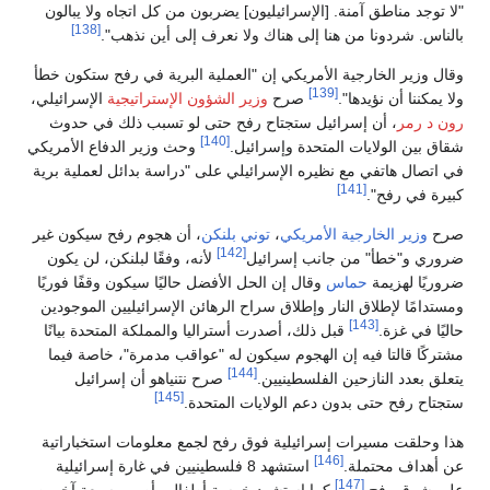
"لا توجد مناطق آمنة. [الإسرائيليون] يضربون من كل اتجاه ولا يبالون
[138]
بالناس. شردونا من هنا إلى هناك ولا نعرف إلى أين نذهب".
وقال وزير الخارجية الأمريكي إن "العملية البرية في رفح ستكون خطأ
[139]
ولا يمكننا أن نؤيدها".
صرح
وزير الشؤون الإستراتيجية
الإسرائيلي،
رون د رمر
، أن إسرائيل ستجتاح رفح حتى لو تسبب ذلك في حدوث
[140]
شقاق بين الولايات المتحدة وإسرائيل.
وحث وزير الدفاع الأمريكي
في اتصال هاتفي مع نظيره الإسرائيلي على "دراسة بدائل لعملية برية
[141]
كبيرة في رفح".
صرح
وزير الخارجية الأمريكي
،
توني بلنكن
، أن هجوم رفح سيكون غير
[142]
ضروري و"خطأ" من جانب إسرائيل
لأنه، وفقًا لبلنكن، لن يكون
ضروريًا لهزيمة
حماس
وقال إن الحل الأفضل حاليًا سيكون وقفًا فوريًا
ومستدامًا لإطلاق النار وإطلاق سراح الرهائن الإسرائيليين الموجودين
[143]
حاليًا في غزة.
قبل ذلك، أصدرت أستراليا والمملكة المتحدة بيانًا
مشتركًا قالتا فيه إن الهجوم سيكون له "عواقب مدمرة"، خاصة فيما
[144]
يتعلق بعدد النازحين الفلسطينيين.
صرح نتنياهو أن إسرائيل
[145]
ستجتاح رفح حتى بدون دعم الولايات المتحدة.
هذا وحلقت مسيرات إسرائيلية فوق رفح لجمع معلومات استخباراتية
[146]
عن أهداف محتملة.
استشهد 8 فلسطينيين في غارة إسرائيلية
[147]