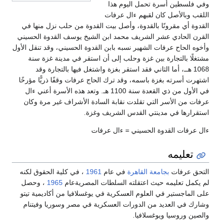
وفي فلسطين أسرة تحمل اليوم هذا
اللقب وبالأصل كان لقبهم ءال عرفات
القدوة أي مقرونًا بالقدوة، وأصل بيت القدوة من حلب نزل منها في
القرن الحادي عشر الشريف محمد ابن الشيخ يوسف القدوة الحسيني
وأخوه الحاح عرفات الشهير نسبه بابن القدوة الحسيني، وقد تنقل الأول
مشتغلًا بالتجارة بين غزة وحلب إلى أن استقر في مدينة غزة سنة
1068 هــ، أما الثاني فقد استقر بغزة واشتغل فيها بالتجارة وقد
اشتهرت أسرته بغزة باسمه، وقد ترك الحاج عرفات وقفًا ذريًّا مؤرخًا
في الأول من ذي القعدة سنة 1100 هـ. وتعد هذه الأسرة أعني ءال
عرفات من الأسر التي تقلدت نقابة السادة الأشراف غير مرة وكان
استقرارها في مدينتي القدس الشريف وغزة.
ءال عرفات القدوة الحسيني = ءال عرفات
تعليمه
التحق عرفات
بجامعة القاهرة
في عام
1961
، في كلية الحقوق لكنه
لم يكمل تعليمه حيث اعتقلته السلطات المصريةعام
1965
، وحصل
على الماجستير في العلوم العسكرية في يوغسلافيا من أكاديمية تيتو
وشارك في العديد من الدورات العسكرية في مصر وسوريا وفيتنام
والصين وروسيا ويوغسلافيا.