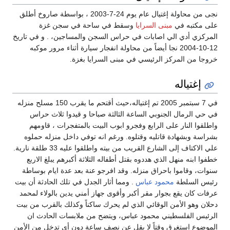
نجى من محاولة إغتيال عام يوم 24-7-2003 ، بواسطة صاروخ أطلق
على مكتبه في
مبنى السرايا
وسقط في ساحة في سجن غزة
المركزي أدي الي اصابات في حراس السجن والمساجين، . و في تاريخ
12-10-2004 نجا أيضاً من محاولة انفجار سيارة أثناء مرور موكبه
خروجا من المركز الرئيسي في مبنى السرايا بغزة.
إغتياله
في 7 سبتمبر 2005 تم إغتياله،حيث أقتحم ما يقرب 150 مسلح منزله
في حي الرمال الجنوبي الساعة الثالثة صباحا و قيدوا ثلاث حراس
واطلقوا النار على الرابع وفجرو ابوب البيت بالمتفجرات ، قاومهم
بشراسة وبشهادة قاتليه وقتلوه. ورغم انه توفي داخل منزله حملوه
علي الاكتاف إلى الشارع القريب من بيته واطلقوا عليه 33 طلقة نارية.
خطفوا ابنه منهل الذي هددوه بقتل أطفاله الثلاثة أكبرهم يبلغ الاربع
سنوات، وقاموا باحراق منزله. وقد افرجو عنة بعد عدة ايام بوساطة
رئيس السلطة
محمود عباس
. ومما أثار الجدل في تلك الحادثة أن بيت
عرفات كان يقع بجوار مقر أكبر وأقوى جهاز أمني يدين بالولاء لمحمد
دحلان وهو الأمن الوقائي الذي لم يحرك ساكناً وكذلك بالقرب من بيت
الرئيس الفلسطيني محمود عباس، ويتضح من ملابسات الحادث ان
الموضوع استغرق وقتاً لا يقل عن نصف ساعة دون أي تدخل من الأمن