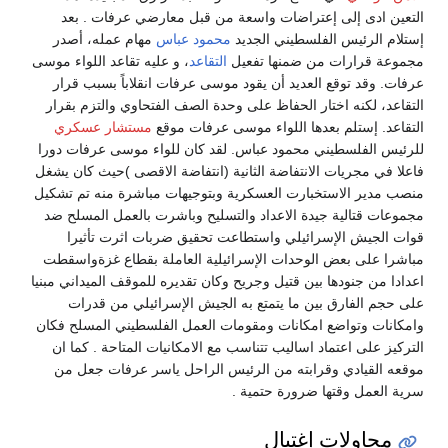
التعين ادى إلى إعتراضات واسعة من قبل معارضي عرفات . بعد
إستلام الرئيس الفلسطيني الجديد
محمود عباس
مهام عمله، أصدر
مجموعة قرارات من ضمنها تفعيل
التقاعد
، و عليه تقاعد اللواء موسى
عرفات. وقد توقع العديد أن يقود موسى عرفات انقلاباً بسبب قرار
التقاعد، لكنه اختار الحفاظ على وحدة الصف الفتحاوي والتزم بقرار
التقاعد. إستلم بعدها اللواء موسى عرفات موقع
مستشار عسكري
للرئيس الفلسطيني محمود عباس. لقد كان للواء موسى عرفات دورا
فاعلا في مجريات الانتفاضة الثانية (انتفاضة الاقصى )حيث كان يشغل
منصب مدير الاستخبارت العسكرية وبتوجيهات مباشرة منه تم تشكيل
مجموعات قتالية جيدة الاعداد والتسليح وباشرت بالعمل المسلح ضد
قوات الجيش الإسرائيلي واستطاعت تحقيق ضربات اثرت تأثيرا
مباشرا على بعض الوحدات الإسرائيلية العاملة بقطاع غزةواسقطت
اعدادا من جنودها بين قتيل وجريح وكان تقديره للموقف الميداني مبنيا
على حجم الفارق بين ما يتمتع به الجيش الإسرائيلي من قدرات
وامكانات وتواضع امكانات ومقومات العمل الفلسطيني المسلح فكان
التركيز على اعتماد اساليب تتناسب مع الامكانيات المتاحة . كما ان
موقعه القيادي وقرابته من الرئيس الراحل ياسر عرفات جعل من
سرية العمل وقتها ضرورة حتمية .
محاولات إغتيال