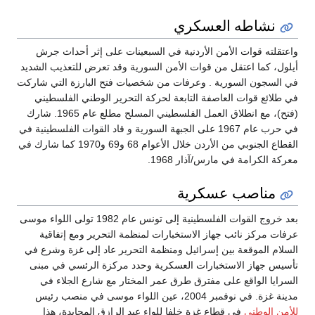
نشاطه العسكري
واعتقلته قوات الأمن الأردنية في السبعينات على إثر أحداث جرش
أيلول، كما اعتقل من قوات الأمن السورية وقد تعرض للتعذيب الشديد
في السجون السورية . وعرفات من شخصيات فتح البارزة التي شاركت
في طلائع قوات العاصفة التابعة لحركة التحرير الوطني الفلسطيني
(فتح)، مع انطلاق العمل الفلسطيني المسلح مطلع عام 1965. شارك
في حرب عام 1967 على الجبهة السورية و قاد القوات الفلسطينية في
القطاع الجنوبي من الأردن خلال الأعوام 68 و69 و1970 كما شارك في
معركة الكرامة في مارس/آذار 1968.
مناصب عسكرية
بعد خروج القوات الفلسطينية إلى تونس عام 1982 تولى اللواء موسى
عرفات مركز نائب جهاز الاستخبارات لمنظمة التحرير ومع إتفاقية
السلام الموقعة بين إسرائيل ومنظمة التحرير عاد إلى غزة وشرع في
تأسيس جهاز الاستخبارات العسكرية وحدد مركزة الرئسي في مبنى
السرايا الواقع على مفترق طرق عمر المختار مع شارع الجلاء في
مدينة غزة. في نوفمبر 2004، عين اللواء موسى في منصب رئيس
للأمن الوطني
في قطاع غزة خلفا للواء عبد الرازق المجايدة، هذا