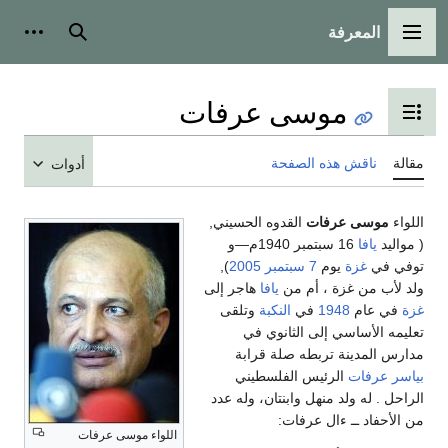
المعرفة
القائمة الرئيسية
بحث
أدوات
موسى عرفات
تبديل عرض جدول المحتويات
مقالة
ناقش هذه الصفحة
أدوات
اللواء
موسى عرفات
القدوه الحسيني,
( مواليد
يافا
16 سبتمبر 1940م—و
توفي في
غزة
يوم
7 سبتمبر
2005
),
ولد لأب من غزة ، أم من
يافا
هاجر إلى
غزة
في عام
1948
في
النكبة
وتلقى
تعليمه الأساسي إلى الثانوي في
مدارس المدينة تربطه صلة قرابة
بياسر عرفات
الرئيس الفلسطيني
الراحل . له ولد منهل وابنتان، وله عدد
من الأحفاد ــ ءال عرفات:
اللواء موسى عرفات