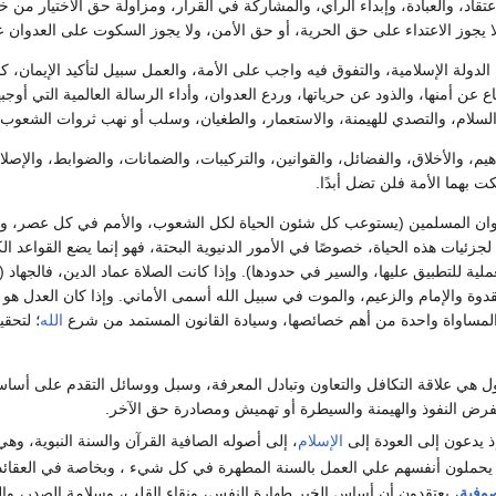
عتقاد، والعبادة، وإبداء الرأي، والمشاركة في القرار، ومزاولة حق الاختيار من خ
 فلا يجوز الاعتداء على حق الحرية، أو حق الأمن، ولا يجوز السكوت على العدوان ع
الدولة الإسلامية، والتفوق فيه واجب على الأمة، والعمل سبيل لتأكيد الإيمان، كم
 عن أمنها، والذود عن حرياتها، وردع العدوان، وأداء الرسالة العالمية التي أوجب
السلام، والتصدي للهيمنة، والاستعمار، والطغيان، وسلب أو نهب ثروات الشعوب.
هيم، والأخلاق، والفضائل، والقوانين، والتركيبات، والضمانات، والضوابط، والإصل
 بهما الأمة فلن تضل أبدًا.
ان المسلمين (يستوعب كل شئون الحياة لكل الشعوب، والأمم في كل عصر، وز
يات هذه الحياة، خصوصًا في الأمور الدنيوية البحتة، فهو إنما يضع القواعد ا
ملية للتطبيق عليها، والسير في حدودها). وإذا كانت الصلاة عماد الدين، فالجهاد 
قدوة والإمام والزعيم، والموت في سبيل الله أسمى الأماني. وإذا كان العدل هو 
المساواة واحدة من أهم خصائصها، وسيادة القانون المستمد من شرع
الله
؛ لتحق
ول هي علاقة التكافل والتعاون وتبادل المعرفة، وسبل ووسائل التقدم على أساس النِ
لفرض النفوذ والهيمنة والسيطرة أو تهميش ومصادرة حق الآخر.
إذ يدعون إلى العودة إلى
الإسلام
، إلى أصوله الصافية القرآن والسنة النبوية، وهي
 يحملون أنفسهم علي العمل بالسنة المطهرة في كل شيء ، وبخاصة في العقائد و
وفية
، يعتقدون أن أساس الخير طهارة النفس، ونقاء القلب، وسلامة الصدر، و