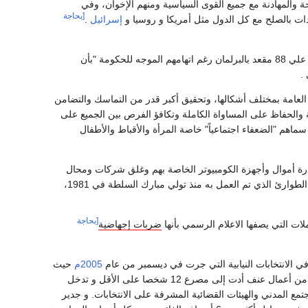
 والمهادنة مع جميع القوى السياسية ومنهم الإخوان، وفي
[بحاجة
 بالصلح مع كل الدول مثل أمريكا و روسيا و
إسرائيل
.
، وقاموا بالحصول علي 88 مقعد بالبرلمان رغم اتهامهم الموجه للحكومة "بأن
.
العامة بمختلف أشكالها، وتحقيق أكبر قدر من التماسك والتضامن
ة والحفاظ على المساواة الكاملة وتكافؤ الفرص بين الجميع على
اهم "الضعفاء اجتماعياً" خاصة المرأة والأقباط والأطفال
رة أموال وأجهزة الكومبيوتر الخاصة بهم وغلق شركات ومحال
تجارية المملوكة لمنتمين للجماعة ووضعهم تحت الحبس الاحتياطي أو رهن الاعتقال وذلك وفقاً لقانون الطوارئ الذي تم العمل به منذ تولي مبارك السلطة في 1981،
[بحاجة
لات التي يصفها الاعلام الرسمي بأنها
ضربات إجهاضية
ي الانتخابات النيابية التي جرت في ديسمبر من عام
2005م
حيث
اشتركوا في الانتخابات بصفتهم مستقلين و ليسوا أعضاء في التنظيم ، بالرغم مما شاب هذه الانتخابات من أعمال عنف أدت إلى مصرع 12 شخصا على الأقل و تدخل
المدني والهيئات القضائية المشرفة على الانتخابات. و جدير