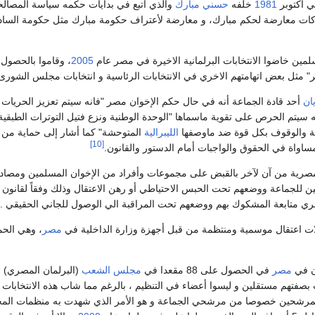
ي أكتوبر
1981
خلفه
حسني مبارك
والذي اتبع في بدايات حكمه سياسة المصالحة
ات معارضة لحكم مبارك، و معارضة لأعتراف حكومة مبارك مثل حكومة السادات
لمين خاضوا الانتخابات البرلمانية الاخيرة في مصر عام
2005
ر" مثل بعض اتهامتهم الاخري في الانتخابات الرئاسية و انتخابات مجلس الشورى 
ان
أحد قادة الجماعة أنه في حال حكم الإخوان مصر "فانه سيتم تعزيز الحريات 
ه سيتم الحرص على تقوية ماسماها "الوحدة الوطنية ونزع فتيل التوترات الطبقي
لة والوقوف بكل قوة ضد ماوصفها
الليبرالية
المتوحشة" كما أشار إلى حماية من سم
[10]
ساواة في الحقوق والواجبات أمام الدستور والقانون.
مصرية من آن لآخر بالقبض على مجموعات وأفراد من الإخوان المسلمين ومصاد
صري متابعة المشكوك بهم ووضعهم تحت المراقبة الي الوصول للجاني الحقيقي .
ات اعتقال موسمية ومنتظمة من قبل أجهزة وزارة الداخلية في
مصر
، وهي الحم
ن في
مصر
في الحصول على 88 مقعدا في
مجلس الشعب
(البرلمان المصري) ف
رشحين خصوصا من مرشحي الجماعة و هو الأمر الذي شهدت به منظمات المجتمع 