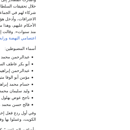
خلال تحقيقات السلطات
شركاء لهم في الجماعة
الاعترافات، وأدخل هؤل
الأحكام عليهم، وهذا 
منذ سنوات». وقالت إن الأحكام الصادرة بحق أع
اعتصامي النهضة ورابع
أسماء المضبوطين:
عبدالرحمن محمد 
أبو بكر عاطف الس
عبدالرحمن إبراهيم
مؤمن أبو الوفا م
حسام محمد إبراهي
وليد سليمان محمد 
ناجح عوض بهلول 
فالح حسن محمد 
وفي أول ردع فعل إخوا
الكويت، وعملوا بها وفق
وأضافت الجماعة: "وكثا