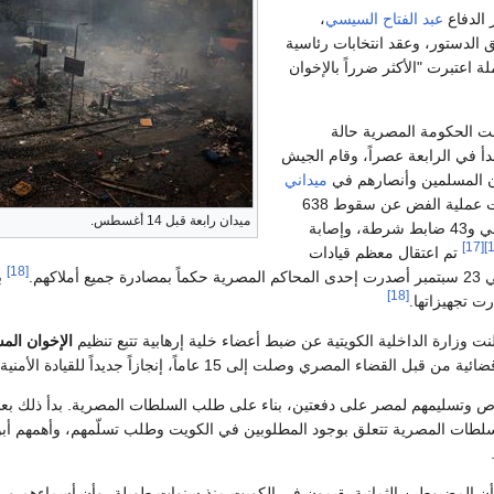
عبد الفتاح السيسي
،
ق الدستور، وعقد انتخابات رئاسية
ة اعتبرت "الأكثر ضرراً بالإخوان
لنت الحكومة المصرية حالة
دأ في الرابعة عصراً، وقام الجيش
ن المسلمين وأنصارهم في
ميداني
. أسفرت عملية الفض عن سقوط 638
ميدان رابعة قبل 14 أغسطس.
شخص، بينهم 595 مدني و43 ضابط شرطة، وإصابة
[17]
تم اعتقال معظم قيادات
[18]
ملاكهم.
ب
[18]
رت تجهيزاتها.
ت وزارة الداخلية الكويتية عن ضبط أعضاء خلية إرهابية تتبع تنظيم
الإخوان الم
لقضاء المصري وصلت إلى 15 عاماً، إنجازاً جديداً للقيادة الأمنية.
اص وتسليمهم لمصر على دفعتين، بناء على طلب السلطات المصرية. بدأ ذلك بعد
لطات المصرية تتعلق بوجود المطلوبين في الكويت وطلب تسلّمهم، وأهمهم أبو
ن المضبوطين الثمانية يقيمون في الكويت منذ سنوات طويلة، وأن أسماءهم ور