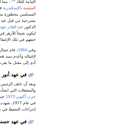
النيابية للبلاد
، مما أ
المنشية
بالإسكندرية
ف
المسلمين محظورة منذ 
مسرحية من قبل عبد ا
الدكتور
عبد القادر عود
ليكون شيخاً للأزهر ف
حتفهم في تلك الإعتقال
وفي
1964
، قام جمال
أدى إلى مقتل ما يقرب من 350 إخواني جراء التعذيب. وكانت مصر تخضع لل
في عهد أنور 
وبعد أن خلف الرئيس
والمعتقلات التي انشأ
حرب أكتوبر
1973
حيث 
في عام 7
إجراءات التحفظ في سبتمب
في عهد حسني