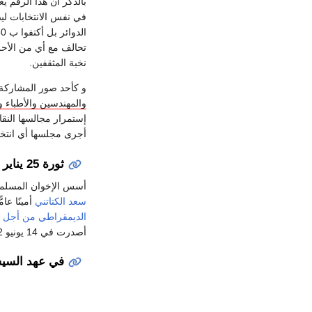
بالذكر أن هذا الرقم يعادل 5 أضعاف العدد الذي حصلوا عليه في
تحالف مع أي من الأح
نخبة المثقفين.
و كأحد صور المشاركة 
والمهندسين والأطباء و
إستمرار مجالسها النقا
أجرى مجلسها أي انتخا
ثورة 25 يناير ورئاسة مرسي
أسس الإخوان المسل
سعد الكتاتني
أمينًا عام
الديمقراطي من أجل 
أصدرت في 14 يونيو 2012 حكمًا يقضي بعدم دستورية القانون الخاص بترشيح ثلث أعضاء البرلمان من المستقلين، مما أدى إلى حل البرلمان بالكامل.
في عهد السي