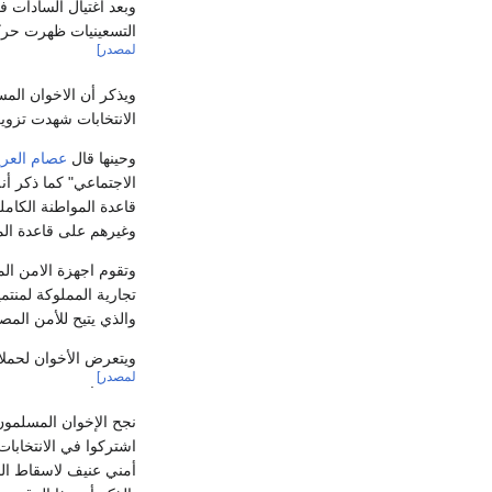
وبعد اغتيال السادات ف
التسعينيات ظهرت حرك
لمصدر]
ويذكر أن الاخوان المس
الانتخابات شهدت تزوي
وحينها قال
عصام العري
الاجتماعي" كما ذكر أن
قاعدة المواطنة الكام
وغيرهم على قاعدة الم
وتقوم اجهزة الامن ال
والذي يتيح للأمن الم
ويتعرض الأخوان لحمل
لمصدر]
.
نجح الإخوان المسلمو
أمني عنيف لاسقاط الم