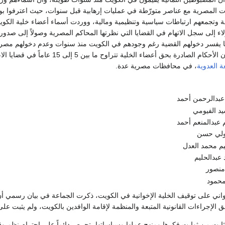
 المصرية مع عناصر متورّطة في عمليات إرهابية قبل سنوات، حيث اعترفوا بو
 وتجمعهم ارتباطات سياسية وتنظيمية ومالية، ووردت أسماء أعضاء خلية الكو
اء إلى سجل الاتهام في القضايا التي نظرتها المحاكم المصرية وصولاً إلى صدور
ما يفسر دخولهم القضية رغم وجودهم في الكويت منذ سنوات وعدم دخولهم مصر أ
ضاء الخلية تتراوح ما بين 5 إلى 15 عاماً في قضايا الاعتداءات الإرهابية، ومشاركتهم في أعمال الشغب عقب
ة العدوية
، في محافظات مصرية عدة.
عبدالرحمن أحمد
يد الفيومي
 عبدالمنعم أحمد
تولي حسن
م محمد العدل
عبدالحليم
منصور
محمود
ني على توقيف الخلية الإخوانية في الكويت، ذكرت الجماعة في بيان رسمي أن
 الإجراءات القانونية المتبعة والمنظمة لإقامة الوافدين بالكويت، ولم يثبت على
بت من ثوابت فكرها ومنهج عملها وسياساتها، تحرص دائماً على احترام نظم وقوان