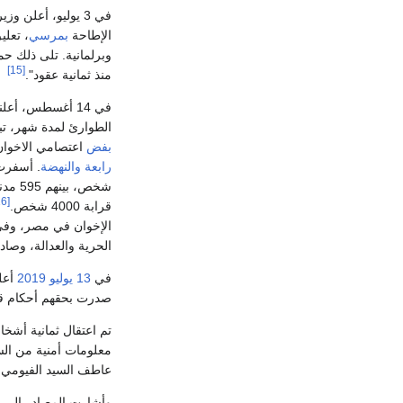
في 3 يوليو، أعلن وزير الدفاع
الإطاحة
بمرسي
، تعلي
وبرلمانية. تلى ذلك حمل
[15]
منذ ثمانية عقود".
في 14 أغسطس، أع
الطوارئ لمدة شهر، تب
بفض
اعتصامي الاخوا
رابعة
والنهضة
[16]
قرابة 4000 شخص.
الإخوان في مصر، وفي 23 سبتمبر أصدرت إحدى المحاكم المصرية حكماً بمصادرة جميع أ
الحرية والعدالة، وصاد
في
13 يوليو
2019
أعلن
صدرت بحقهم أحكام قضائية من قبل ا
تم اعتقال ثمانية أشخ
معلومات أمنية من الس
عاطف السيد الفيومي.
وأشارت المصادر إلى أ