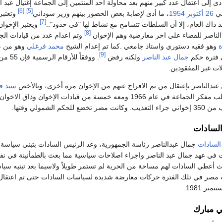
دى إلى اعتقال عدد كبير منهم بعد محاولة أحد المنتمين إلى الجماعة إغتيال عبد 
[6]
[5]
ي
26 أكتوبر
1954
، ما أدى لإصابة بعض الحضور بينهم وزير سوداني
وتعتبر
[7]
ذاك العام، إلا أن السلطات تتسامح مع نشاط لها "في حدود"..
ويعتبر الإخوان
[8]
لناصر للقضاء علي اخر معارضية وهم الإخوان
وتم اعدام عدد من قيادات الج
ة
وهو فقيه دستوري واستاذ جامعي .كما تم إعدام الشيخ
محمد فرغلي
وهو من عل
[9]
ي فترة حكم
جمال عبد الناصر
ولكنه رفض
. ووفقاً
ات غير المفقودين.
 عبدالناصر بإعتقال من تم الافراج عنهم من الإخوان مرة أخرى، وبالأخص
سيد 
لإغتياله وأعدم سيد قطب مفكر الجماعة في عام 1966 ومعه خمسة من قي
حكم الشمولي وقتها.
السادات
السادات
جمال عبدالناصر رئاسة الجمهورية، وعد الرئيس السادات بتبني سياسة 
ت في عهد جمال عبد الناصر واجراء اصلاحات سياسية مما بعث بالطمأنينة في ن
أعطي السادات لهم مساحة من الحرية لم تستمر طويلاً ولاسيما بعد تبنيه سياسا
197، شهدت مصر في تلك الفترة حركات معارضة شديدة لسياسات السادات حتى تم اعتق
ر 1981.
 مبارك