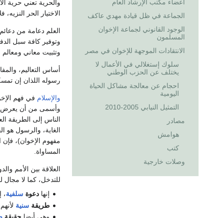
أعضاء مكتب الإرشاد العام
والحرية تعني حرية الا
الاختيار الحر النزيه،
الجماعة في ظل قيادة مهدي عاكف
الوجود القانوني لجماعة الإخوان
العلم دعامة من دعائم 
المسلمون
وتوفير كافة سبل الدفاع
الانتقادات الموجهة للإخوان في مصر
وتثبيت معاني ومعالم 
سلوك إستغلالي في الأعمال لا
أساس التعاليم، والمفا
يختلف عن الحزب الوطني
رسوله اللذان إن تمسكت
احجام عن معالجة مشاكل الحياة
اليومية
والإسلام
في فهم الإخو
التمثيل النيابي 2005-2010
وأسمى من أن يعرض لجزئ
الناس إلى الطريقة الع
مصادر
الغاية، والرسول هو ال
هوامش
مفهوم الإخوان)، فإن 
كتب
المساواة.
وصلات خارجية
العلاقة بين الأمم والد
للتدخل، كما لا مجال 
إنها
دعوة
سلفية
، 
طريقة
سنية
لأنهم
وهي أيضا
حقيقة
ص