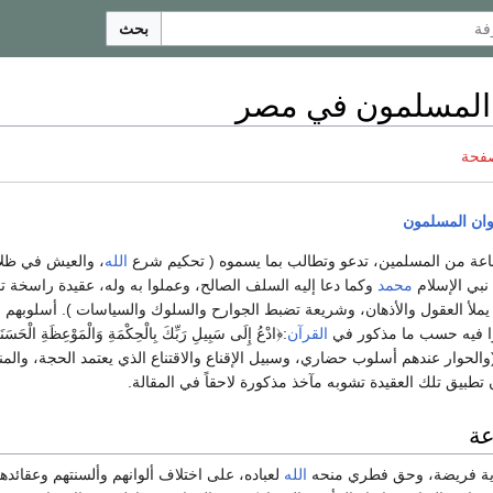
بحث
 المسلمون في مصر
صفحة
وان المسلمون
عة من المسلمين، تدعو وتطالب بما يسموه ( تحكيم شرع
الله
، والعيش في ظل
نبي الإسلام
محمد
وكما دعا إليه السلف الصالح، وعملوا به وله، عقيدة راسخة تم
ا يملأ العقول والأذهان، وشريعة تضبط الجوارح والسلوك والسياسات ). أسلوبهم 
ا فيه حسب ما مذكور في
القرآن
:﴿ادْعُ إِلَى سَبِيلِ رَبِّكَ بِالْحِكْمَةِ وَالْمَوْعِظَةِ الْحَسَنَ
ة125. (والحوار عندهم أسلوب حضاري، وسبيل الإقناع والاقتناع الذي يعتمد الحجة، وال
 أن تطبيق تلك العقيدة تشوبه مآخذ مذكورة لاحقاً في المقالة.
عة
حرية فريضة، وحق فطري منحه
الله
لعباده، على اختلاف ألوانهم وألسنتهم وعقائده