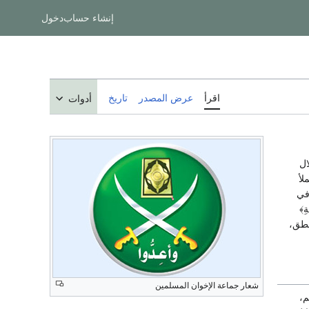
إنشاء حساب
دخول
اقرأ
عرض المصدر
تاريخ
أدوات
ال
لأ
في
ةِ﴾
منطق،
شعار جماعة الإخوان المسلمين
م،