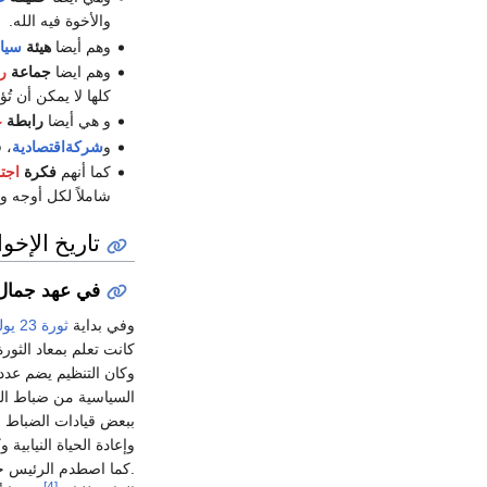
والأخوة فيه الله.
وهم أيضا
هيئة
سيا
وهم ايضا
جماعة
ر
كلها لا يمكن أن تُ
و هي أيضا
رابطة
ع
و
شركةاقتصادية
، 
كما أنهم
فكرة
اجت
شاملاً لكل أوجه وم
تاريخ الإخ
في عهد جمال 
وفي بداية
ثورة 23 يوليو
كانت تعلم بمعاد الثور
وكان التنظيم يضم عدد 
السياسية من ضباط ال
ببعض قيادات الضباط ال
وإعادة الحياة النيابية 
.كما اصطدم الرئيس جما
[4]