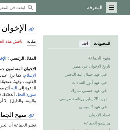
المعرفة
القائمة الرئيسية
الإخوان
مقالة
ناقش هذه ال
المحتويات
أخف
منهج الجماعة
المقال الرئيسي :
الإخ
تاريخ الإخوان في مصر
الإخوان المسلمون
جما
في عهد جمال عبد الناصر
الإسلام
، كما نزل على 
القلوب، وفهمًا صحيحً
في عهد أنور السادات
الدعوة إلى
الله
ألتزمو
في عهد حسني مبارك
سورة النحل
آي
ثورة 25 يناير ورئاسة مرسي
والبينة، والدليل). إلا
في عهد السيسي
منهج الجما
تعداد الإخوان
مرشدو الجماعة
تعتبر الجماعة أن ال