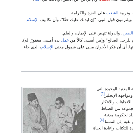
، وتربية
الشعب
على العزة والكرامة.
يلتزمون قول النبي: "إن لبدنك عليك حقًا"، وأن تكاليف
الإسلام
الصين
، والدولة تنهض على الإيمان، والعلم.
لح للرجل الصالح" و(من أمسى كالاً من
عمل
يده أمسى مغفورًا له).
نها. أي أن فكر الأخوان مبني على شمول معنى
الإسلام
، الذي جاء
ة المدنية الوحيدة التي
[2]
ومواجهة الإنجليز
لاتجاهات والافكار
موعة من الضباط
لد لحكومة مدنية
[4]
 نفيه إلى النمسا
 للثكنات وإعادة الحياة