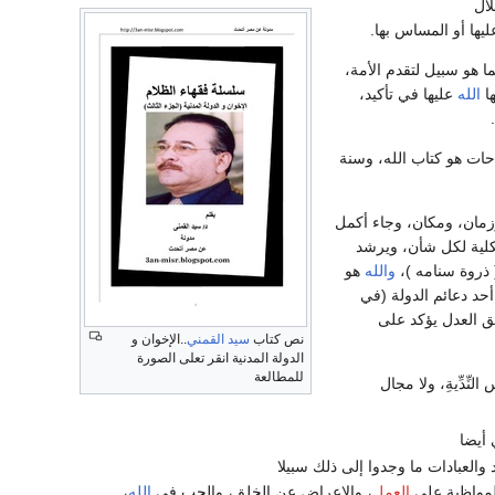
لال
ليها أو المساس بها.
ا هو سبيل لتقدم الأمة،
ها
الله
عليها في تأكيد،
احات هو كتاب الله، وسنة
مان، ومكان، وجاء أكمل
لكلية لكل شأن، ويرشد
( ذروة سنامه )،
والله
هو
أحد دعائم الدولة (في
يق العدل يؤكد على
نص كتاب
سيد القمني
..الإخوان و
الدولة المدنية انقر تعلى الصورة
للمطالعة
ّدِّيةِ، ولا مجال
 أيضا
العبادات ما وجدوا إلى ذلك سبيلا
المواظبة على
العمل
، والإعراض عن الخلق، والحب في
الله
،