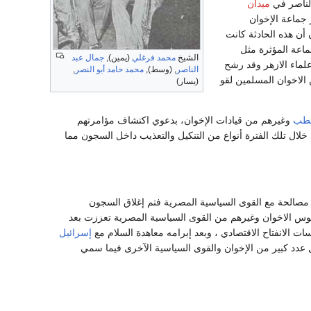
الناصر في
ميدان
 جماعة الإخوان
 أن هذه الحادثة كانت
ماعة المؤثرة مثل
الشيخ
محمد فرغلي
(يمين),
جمال عبد
ماء الازهر وقد رشح
الناصر
, (وسط),
محمد حامد أبو النصر
,
 للأرقام الرسمية فإن 55 من الاخوان المسلمين لقو
(يسار)
قطب
وغيرهم من قيادات الإخوان، بدعوي اكتشاف مؤامرتهم
ادات الإخوان وذاق الاخوان خلال تلك الفترة أنواع من التنكيل والتعذيب داخل السجون مما
مصالحة مع القوى السياسية المصرية فتم إغلاق السجون
فوس الاخوان وغيرهم من القوى السياسية المصرية تعززت بعد
ت الانفتاح الاقتصادي ، وبعد إبرامه معاهدة السلام مع
إسرائيل
ال عدد كبير من الإخوان والقوى السياسية الآخرى فيما سمي