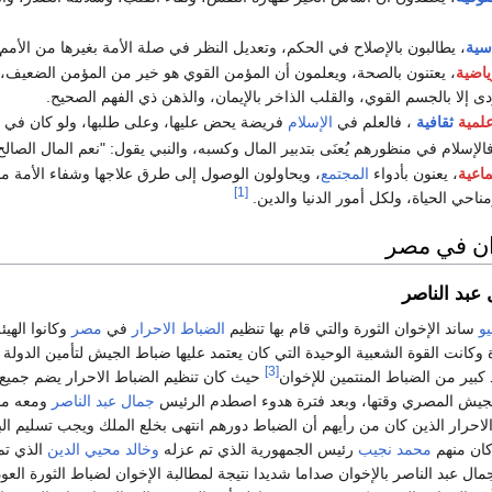
سية
، يطالبون بالإصلاح في الحكم، وتعديل النظر في صلة الأمة بغيرها من الأمم
ياضية
، يعتنون بالصحة، ويعلمون أن المؤمن القوي هو خير من المؤمن الضعيف، و
ؤدى إلا بالجسم القوي، والقلب الذاخر بالإيمان، والذهن ذي الفهم الصحيح.
لمية
ثقافية
، فالعلم في
الإسلام
فريضة يحض عليها، وعلى طلبها، ولو كان في
فالإسلام في منظورهم يُعنَى بتدبير المال وكسبه، والنبي يقول: "نعم المال الصا
ماعية
، يعنون بأدواء
المجتمع
، ويحاولون الوصول إلى طرق علاجها وشفاء الأمة م
[1]
ناحي الحياة، ولكل أمور الدنيا والدين.
وان في مصر
عبد الناصر
ساند الإخوان الثورة والتي قام بها تنظيم
الضباط الاحرار
في
مصر
وكانوا الهيئ
ة وكانت القوة الشعبية الوحيدة التي كان يعتمد عليها ضباط الجيش لتأمين الدولة 
[3]
كبير من الضباط المنتمين للإخوان
حيث كان تنظيم الضباط الاحرار يضم جميع ا
جيش المصري وقتها، وبعد فترة هدوء اصطدم الرئيس
جمال عبد الناصر
ومعه مج
احرار الذين كان من رأيهم أن الضباط دورهم انتهى بخلع الملك ويجب تسليم الب
وكان منهم
محمد نجيب
رئيس الجمهورية الذي تم عزله
وخالد محيي الدين
الذي تم
ل عبد الناصر بالإخوان صداما شديدا نتيجة لمطالبة الإخوان لضباط الثورة العودة