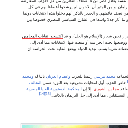
، الا أنه في الوقت نفسه يعادل أكثر من 6 أضعاف الفائزين من كل أحزاب المعارضة
 أكبر قوة معارضة في البلاد للحزب الحاكم بنسبة 20% من مقاعد البرلمان. و من المثير أن الاخوان لم يرشحوا أعضاءا لهم في كل
ي البلاد، ونجح بهذا أكثر من نصف قائمتهم. و الجدير بالذكر أنهم دخلوا هذه الانتخابات دونما
و ما أثار جدلا واسعا في الشارع السياسي المصري خصوصا بين
 رافعين شعار (الإسلام هو الحل). و قد
إكتسحوا نقابات المحامين
وضعتها تحت الحراسة أو منعت فيها الانتخابات مما أدى إلى
عضائه تقريبا بسبب تهديد الدولة بوضع النقابة تحت الحراسة ان
محمد مرسي
رئيسا للحزب
وعصام العريان
نائبا له
ومحمد
خاض الحزب أول انتخابات تشريعية بعد الثورة ضمن
التحالف
مجلس الشورى
. إلا إن
المحكمة الدستورية العليا المصرية
[14]
[13]