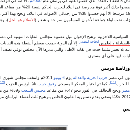
 برلمان عام
2000م
في نفس الانتخابات ليصبحوا بذلك
الدوائر بل أكتفوا ب 150 مرشحا الا أنهم حصدوا 35% من إجمالي الأصوات ف
زاب تحت لواء جماعة الأخوان المسلمون صراحة و شعار (
الاسلام هو الحل
)، وه
السياسية اللاحزبية ترشح الإخوان لنيل عضوية مجالس النقابات المهنية في مصر
[بحاجة لمصدر]
الصيادلة والعلميين
إلا أن الدولة جمدت معظم أنشطة هذه النقابات و
بية بلا تغيير مثلما حدث في نقابة الأطباء والتي يديرها الآن مجلس توفي نصف أ
بات فيها على أي مستوي.
مون في مصر
حزب الحرية والعدالة
يوم
6 يونيو
2011م وانتخب مجلس شورى الجماعة
[12]
[11]
ًّا للحزب
، كما تم اختيار المفكر المسيحي
رفيق حبيب
نائبًا لرئيس الحزب.
مصر
ونجح التحالف في الفوز بنحو 47% من مقاعد
مجلس الشعب
و59% من مقاعد
سي