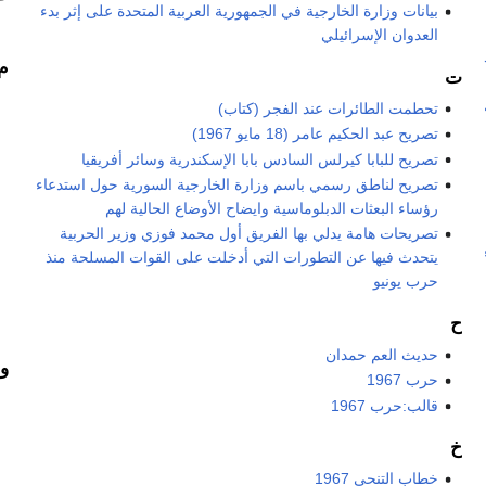
بيانات وزارة الخارجية في الجمهورية العربية المتحدة على إثر بدء
العدوان الإسرائيلي
م
ت
تحطمت الطائرات عند الفجر (كتاب)
تصريح عبد الحكيم عامر (18 مايو 1967)
تصريح للبابا كيرلس السادس بابا الإسكندرية وسائر أفريقيا
تصريح لناطق رسمي باسم وزارة الخارجية السورية حول استدعاء
رؤساء البعثات الدبلوماسية وايضاح الأوضاع الحالية لهم
تصريحات هامة يدلي بها الفريق أول محمد فوزي وزير الحربية
يتحدث فيها عن التطورات التي أدخلت على القوات المسلحة منذ
حرب يونيو
ح
حديث العم حمدان
و
حرب 1967
قالب:حرب 1967
خ
خطاب التنحي 1967