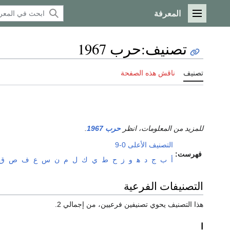
المعرفة
القائمة الرئيسية
تصنيف
:
حرب 1967
تصنيف
ناقش هذه الصفحة
للمزيد من المعلومات، انظر
حرب 1967
.
التصنيف الأعلى
0-9
فهرست:
أ
ب
ج
د
ﻫ
و
ز
ح
ط
ي
ك
ل
م
ن
س
ع
ف
ص
ق
التصنيفات الفرعية
هذا التصنيف يحوي تصنيفين فرعيين، من إجمالي 2.
ا