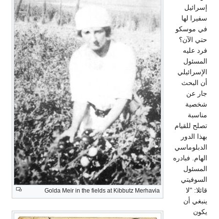
إسرائيل
سفيرا لها
في موسكو
حتي الآن؟
فرد عليه
المسئول
الإسرائيلي
أن البحث
جار عن
شخصية
مناسبة
تصلح للقيام
بهذا الدور
الدبلوماسي
الهام. فبادره
المسئول
السوفيتي
قائلا: "لا
Golda Meir in the fields at Kibbutz Merhavia
ينبغي أن
يكون