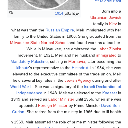
.
Middle East
Born into a
جولدا مائير
1914
Ukrainian-Jewish
family in
Kiev
in
what was then the
Russian Empire
, Meir immigrated with her
family to the United States in 1906. She graduated from the
Milwaukee State Normal School
and found work as a teacher.
While in Milwaukee, she embraced the
Labor Zionist
movement. In 1921, Meir and her husband
immigrated
to
Mandatory Palestine
, settling in
Merhavia
, later becoming the
kibbutz
's representative to the
Histadrut
. In 1934, she was
elevated to the executive committee of the trade union. Meir
held several key roles in the
Jewish Agency
during and after
World War II
. She was a signatory of the
Israeli Declaration of
Independence
in 1948. Meir was elected to the
Knesset
in
1949 and served as
Labor Minister
until 1956, when she was
appointed
Foreign Minister
by Prime Minister
David Ben-
Gurion
. She retired from the ministry in 1966 due to ill health.
In 1969, Meir assumed the role of prime minister following the