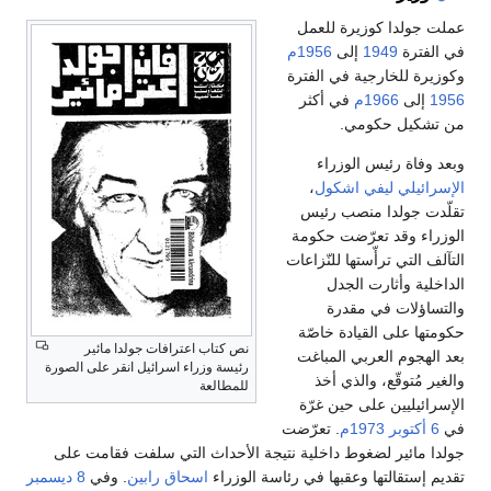
عملت جولدا كوزيرة للعمل
في الفترة
1949
إلى
1956م
وكوزيرة للخارجية في الفترة
1956
إلى
1966م
في أكثر
من تشكيل حكومي.
وبعد وفاة رئيس الوزراء
الإسرائيلي
ليفي اشكول
،
تقلّدت جولدا منصب رئيس
الوزراء وقد تعرّضت حكومة
التآلف التي ترأّستها للنّزاعات
الداخلية وأثارت الجدل
والتساؤلات في مقدرة
حكومتها على القيادة خاصّة
نص كتاب اعترافات جولدا مائير
بعد الهجوم العربي المباغت
رئيسة وزراء اسرائيل انقر على الصورة
والغير مُتوقّع، والذي أخذ
للمطالعة
الإسرائيليين على حين غرّة
في
6 أكتوبر
1973م
. تعرّضت
جولدا مائير لضغوط داخلية نتيجة الأحداث التي سلفت فقامت على
تقديم إستقالتها وعقبها في رئاسة الوزراء
اسحاق رابين
. وفي
8 ديسمبر