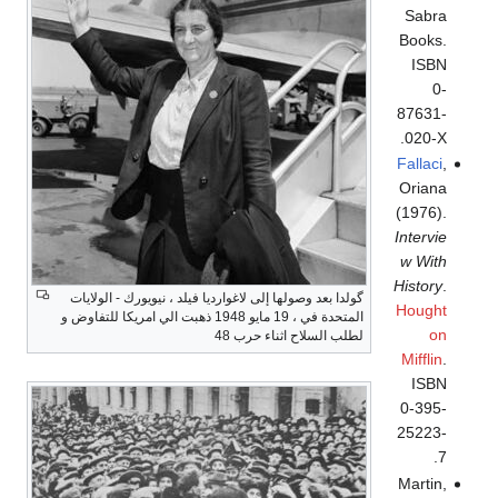
Sabra
Books.
ISBN
0-
87631-
020-X.
Fallaci
,
Oriana
(1976).
Intervie
w With
History
.
گولدا بعد وصولها إلى لاغوارديا فيلد ، نيويورك - الولايات
Hought
المتحدة في ، 19 مايو 1948 ذهبت الي امريكا للتفاوض و
on
لطلب السلاح اثناء حرب 48
Mifflin
.
ISBN
0-395-
25223-
7.
Martin,