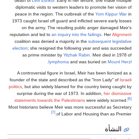
death of
Levi Eshkol
. Early in her tenure, she made multiple
diplomatic visits to western leaders to promote her vision of
peace in the region. The outbreak of the
Yom Kippur War
in
1973 caught Israel off guard and inflicted severe early losses
on the army. The resulting public anger damaged Meir's
reputation and led to
an inquiry into the failings
. Her
Alignment
coalition was denied a majority in the
subsequent legislative
election
; she resigned the following year and was succeeded
as prime minister by
Yitzhak Rabin
. Meir died in 1978 of
.
lymphoma
and was buried on
Mount Herzl
A controversial figure in Israel, Meir has been lionized as a
founder of the state and described as the "Iron Lady" of
Israeli
politics
, but also widely blamed for the country being caught by
surprise during the war of 1973. In addition,
her dismissive
[6]
statements towards the Palestinians
were widely scorned.
Most historians believe Meir was more successful as Secretary
[7]
of Labor and Housing than as Premier.
النشأة