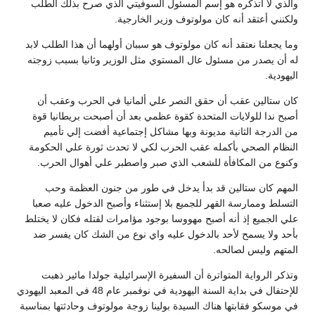
والذي لا أتذكره هو إسم المسئول السوفيتي الذي صرح بذلك الطلب
ولكنني أعتقد أنه كان مولوتوف وزير الخارجية.
وما يجعلنا نعتقد أنه كان مولوتوف هو سببان أولهما أن هذا الطلب لابد
له أن يصدر من مسئول عال المستوي مثل الوزير وثانيا بسبب زوجته
اليهودية.
كان ستالين عقب أن حقق النصر علي ألمانيا في الحرب وعقب أن
أصبح ندا للولايات المتحدة كقوة عظمي بعد أن أصبحت بريطانيا قوة
من الدرجة الثانية مديونة وبها مشاكل إجتماعية أفضت إلي تأميم
النظام الصحي بأكمله عقب الحرب لكي لا تحدث ثورة علي الحكومة
وكنوع من المكافأة للشعب الذي صبر واصطبر علي أهوال الحرب.
المهم كان ستالين قد بدأ يدخل في طور من جنون العظمة وحب
التسلط وممارسة القهر للجميع بلا إستثناء وأصبح الدخول عليه صعبا
علي الجميع إذ أنه أصبح مهووسا بوجود مؤامرات لقتله فكان لا يختلط
بأحد ولا يسمح لأحد بالدخول عليه واي نوع من الشك كان يفسر ضد
المتهم وليس لصالحه.
وتذكر الرواية المتواترة أن السفيرة الإسرائيلية جولدا مائير ذهبت
للإحتفال في بداية السنة اليهودية في نوفمبر عام 48 في المعبد اليهودي
في موسكو فقابتها هناك السيدة بولينا زوجة مولوتوف وحادثتها بمناسبة