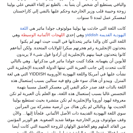
والباقي يستطيع أي شخص أن يتنبأ به.. بالطبع تم إلقاء القبض علي بولينا
زوجة وحبيبة قلب وزير الخارجية وحكم عليها بالنفي إلي كازاخستان
لمعسكر عمل لمدة 5 سنوات.
كانت اللغة التي حادثت بها بولينا مولوتوف جولدا مائير هي
اللغة
اليهودية القديمة yiddish
وهي إحدي
اللهجات الألمانية الوسيطة
وهي
اللغة التي كان والدا مائير يتحدثانها في البيت حيث انهم لم يكنوا
يتحدثون الإنجليزية رغم هجرتهم مبكرا للولايات المتحدة. ولكن أبناءهم
كانوا يتحدثون فيما بينهم بالإنجليزية إن أرادوا قول شىء لا يريدون
للأبوين أن يفهمانه. هكذا كتبت جولدا مائير في مذكراتها.. وهي بالتالي
كانت تتحدث إلي جانب العبرية التي تبنتها الدولة الجديدة الإنجليزية التي
نشأت عليها في أمريكا واللغة اليهودية الأوروبية YIDDISH التي هي لغة
المنزل. ويبدو أن هناك سوء ظن وقع فيه ستالين بسبب إستعمال هذه
اللغة بالذات فقد صدر حكم النفي إلي معسكر العمل مسببا بتهمة
التجسس غالبا بسبب إستعمال هذه اللغة، مع العلم بأن العبرية لم تكن
معروفة ليهود أوروبا والإنجليزية لم تكن منتشرة بحيث تستطيع بولينا
الحديث بها. وبالتالي لم يكن هناك من أرضية مشتركة بين المرأتين
سوي اللغة اليهودية القديمة ذات الأصل الألماني. فلجأتا إليها... والآن
وقف مولوتوف وزير الخارجية موقفا شديد الصعوبة. هو الوزير المؤتمن
من القائد الملهم وهو العاشق الولهان للزوجة الحبيبة التي كانت أيضا
عضوا فعالا مقتنعا بالثورة البلشفية تماما مثله. ثم هناك تلك التهمة