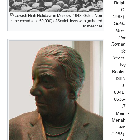
Ralph
G.
Jewish High Holidays in Moscow, 1948: Golda Meir
(1988).
in the crowd (est. 50,000) of Soviet Jews who gathered
Golda
to meet her
Meir:
The
Roman
tic
Years
.
Ivy
Books.
ISBN
0-
8041-
0536-
7.
Meir,
Menah
em
(1983).