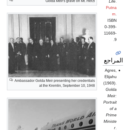
Golda Meir's grave on Mt. Herzl
Life
.
Putna
m
.
ISBN
0-399-
11669-
9.
المراجع
Agres,
Elijahu
Ambassador Golda Meir presenting her credentials
(1969).
at the Kremlin, September 10, 1948
Golda
Meir:
Portrait
of a
Prime
Ministe
r
.