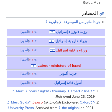
Golda Meir
المصادر
جولدا مائير من الموسوعة الإنجليزية
رؤساء وزراء إسرائيل
e
t
v
أظهر
وزراء خارجية إسرائيل
e
t
v
أظهر
وزراء داخلية اسرائيل
e
t
v
أظهر
e
t
v
أظهر
Labour ministers of Israel
حرب أكتوبر
e
t
v
أظهر
أصول قادة إسرائيل
e
t
v
أظهر
.
Collins English Dictionary
.
HarperCollins
.
"Meir"
^
.
Retrieved
June 26,
2019
.
Lexico
UK English Dictionary
.
Oxford
"Meir, Golda"
^
University Press
. Archived from
the original
on 2021-