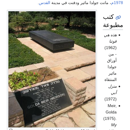
1978م
، ماتت جولدا مائير ودفنت في مدينة
القدس
.
كتب
مطبوعة
هذه هي
قوتنا
(1962)
- من
أوراق
جولدا
مائير
المنتقاة
منزل
أبي
(1972)
Meir,
Golda
(1975).
My