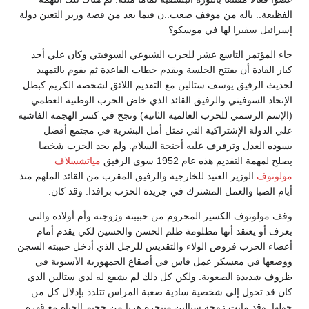
الفظيعة.. ياله من موقف صعب..ن فيما بعد من قصة وزير التعين دولة
إسرائيل سفيرا لها في موسكو؟
جاء المؤتمر التاسع عشر للحزب الشيوعي السوفيتي وكان علي أحد
كبار القادة أن يفتتح الجلسة ويقدم خطاب القاعدة ثم يقوم بالتمهيد
لحديث الرفيق يوسف ستالين مع التقديم اللائق لشخصه الكريم كبطل
الإتحاد السوفيتي والرفيق القائد الذي خاض الحرب الوطنية العظمي
(الإسم الرسمي للحرب العالمية الثانية) ونجح في كسر الهجمة الفاشية
علي الدولة الإشتراكية التي تمثل أمل البشرية في مجتمع أفضل
يسوده العدل وترفرف عليه أجنحة السلام. ولم يجد الحزب شخصا
يصلح لمهمة التقديم هذه عام 1952 سوي الرفيق
مياتشسلاف
مولوتوف
الوزير العتيد للخارجية والرفيق المقرب من القائد الملهم منذ
أيام الصبا والعمل المشترك في جريدة الحزب برافدا. وقد كان.
وقف مولوتوف الكسير المحروم من حبيبته وزوجته وأم أولاده والتي
يعرف أو يعتقد أنها مظلومة ظلم الحسن والحسين لكي يقدم أمام
أعضاء الحزب فروض الولاء والتقديس للرجل الذي أدخل حبيبته السجن
ووضعها في معسكر عمل قاس في أصقاع الجمهورية الآسيوية في
ظروف شديدة الصعوبة. ولكن كل ذلك لم يشفع له لدي ستالين الذي
كان قد تحول إلي شخصية سادية صعبة المراس تتلذذ بإذلال كل من
حولها. وقد ماتت زوجة ستالين منتحرة هربا من جحيم الحياة مع قهره