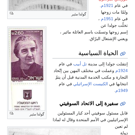
في عام
1921م
.
ولمّا مات زوجها
گولدا مئير
في عام
1951م
،
تخلّت جولدا عن
إسم زوجها وتسمّت باسم العائلة مائير ،
ويعني الإشتعال البرّاق.
الحياة السياسية
إنتقلت جولدا إلى مدينة
تل أبيب
في عام
1924م
وعملت في مختلف المهن بين إتّحاد
التجارة و مكتب الخدمة المدنية قبل أن يتمّ
انتخابها في
الكنيست
الإسرائيلي
في عام
1949م
.
سفيرة إلى الاتحاد السوفيتي
قابل مسئول سوفيتي أحد كبار المسئولين
گولدا مئير
الإسرائيليين في الأمم المتحدة وقال له لماذا
لم تعين
دولة