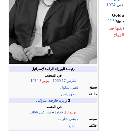
حتى
1974
.
Golda
[nb 1]
Meir
(
لقبها قبل
الزواج
رئيسة الورزاء الرابعة لإسرائيل
في المنصب
مارس 17
1969
–
يونيو 3
1974
سبقه
ليفي إشكول
خلـَفه
إسحق رابين
2
وزيرة خارجية اسرائيل
في المنصب
يونيو 18
,
1956
–
يناير 12
,
1966
سبقه
موشي شاريت
خلـَفه
أبا أبان