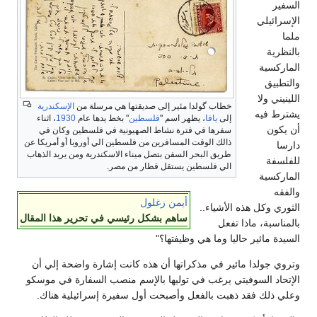
السفير
الإسرائيلي
ملما
بالنظرية
الماركسية
والتطبيق
اللينيني ولا
خطاب گولدا مئير إلى صديقتها هي مرسلة من
الإسكندرية
يشترط فيه
إلى
يافا
، يظهر اسم "
فلسطين
" بخط يدها عام
1930
، اثناء
أن يكون
سفرها في فترة نشاط الصهيونية في فلسطين وكان في
ذالك الوقت المسافرين من فلسطين الي أوروبا أو أمريكا عن
دارسا
طريق البحر السفن بتصل ميناء الاسكندرية ومن يريد الذهاب
للفلسفة
الي فلسطين يستقل قطار من مصر.
الماركسية
والفقه
أيمن زغلول
الثوري وكل هذه الأشياء..
ساهم بشكل رئيسي في تحرير هذا المقال
بالمناسبة، ماذا تفعل
السيدة مائير حاليا وما هي وظيفتها؟"
وتروي جولدا مائير في مذكراتها أن هذه كانت إشارة واضحة إلي أن
الإتحاد السوفيتي يرغب في توليها بالإسم منصب السفارة في موسكو
وعلي ذلك فقد ذهبت بالفعل وأصبحت أول سفيرة إسرائيلية هناك.