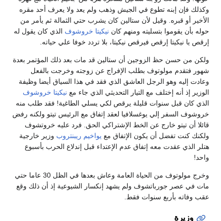
وكذلك فإن إبنه تطوع في الجيش وذهب ولم يعد ولا يعرف أحد مقره
الأخير أو قبره. وقيل لأن ستالين كان يشرب حتي الثمالة ثم يأمر من
حوله بأن يقوموا بتسليته ومنهم كان
نيكيتا خروشوف
الذي كان يقول له
إرقص يا نيكيتا إرقص فيرقص نيكيتا، بلا تردد خوفا علي حياته.
ولكن من حسن حظ الزوجين أن ستالين قد مات بعد ذلك المؤتمر بعدة
شهور فتقدم مولوتوف بطلب الإفراج عن زوجته وخرجت بالفعل
وعادت إليه وهو الرجل العاشق الذي فقد في هذا السياق أيضا وظيفة
الوزير إذ أنه إختلف مع التيار التحديثي الذي جاء مع
نيكيتا خروشوف
الذي كان قبل سنوات قليلة يرقص لكي يسلي الطاغية! فقد طلب منه
خروشوف السفر إلي يوغسلافيا لعقد إتفاق مع الرئيس تيتو ولكنه رفض
قائلا أن تيتو خارج عن الخط الإشتراكي الحق. فرد عليه خروتشوف
ولكنك كنت تفضل أن يكون الإتفاق مع
يواخيم ريبنتروب
وزير خارجية
هتلر الذي عقدت معه إتفاق عدم الإعتداء قبل إندلاع الحرب بأسبوع
واحد!
وخرج مولوتوف من الحياة العامة وعاش بعدها في الظل 30 عاما حتي
مات في عصر جورباتشوف ولم يشهد إنكسار الشيوعية إذ أن ذلك وقع
عقب وفاته بأربع سنوات فقط.
وزيرة