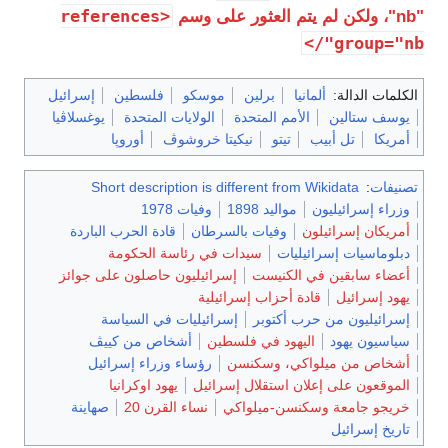
<references
"nb"، ولكن لم يتم العثور على وسم
group="nb"/>
الكلمات الدالة:
ألمانيا
برلين
موسكو
فلسطين
إسرائيل
يوسف ستالين
الأمم المتحدة
الولايات المتحدة
يوغسلاڤيا
أمريكا
تل أبيب
تيتو
نيكيتا خروشوڤ
أوروپا
تصنيفات
:
Short description is different from Wikidata
وزراء إسرائيليون
مواليد 1898
وفيات 1978
أمريكان إسرائيلون
وفيات بالسرطان
قادة الحرب الباردة
دبلوماسيات إسرائيليات
سيدات في رئاسة الحكومة
أعضاء سابقين في الكنيست
إسرائيليون حاصلون على جوائز
يهود إسرائيل
قادة أحزاب إسرائيلية
إسرائيليون من حرب أكتوبر
إسرائيليات في السياسة
سياسيون يهود
اليهود في فلسطين
أشخاص من كييڤ
أشخاص من ميلواكي، وسكنسن
رؤساء وزراء إسرائيل
الموقعون على إعلان استقلال إسرائيل
يهود اوكرانيا
خريجو جامعة وسكنسن-ميلواكي
نساء القرن 20
صهاينة
تاريخ إسرائيل