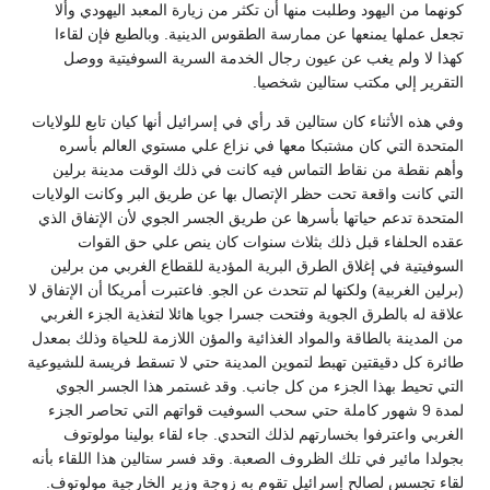
كونهما من اليهود وطلبت منها أن تكثر من زيارة المعبد اليهودي وألا
تجعل عملها يمنعها عن ممارسة الطقوس الدينية. وبالطبع فإن لقاءا
كهذا لا ولم يغب عن عيون رجال الخدمة السرية السوفيتية ووصل
التقرير إلي مكتب ستالين شخصيا.
وفي هذه الأثناء كان ستالين قد رأي في إسرائيل أنها كيان تابع للولايات
المتحدة التي كان مشتبكا معها في نزاع علي مستوي العالم بأسره
وأهم نقطة من نقاط التماس فيه كانت في ذلك الوقت مدينة برلين
التي كانت واقعة تحت حظر الإتصال بها عن طريق البر وكانت الولايات
المتحدة تدعم حياتها بأسرها عن طريق الجسر الجوي لأن الإتفاق الذي
عقده الحلفاء قبل ذلك بثلاث سنوات كان ينص علي حق القوات
السوفيتية في إغلاق الطرق البرية المؤدية للقطاع الغربي من برلين
(برلين الغربية) ولكنها لم تتحدث عن الجو. فاعتبرت أمريكا أن الإتفاق لا
علاقة له بالطرق الجوية وفتحت جسرا جويا هائلا لتغذية الجزء الغربي
من المدينة بالطاقة والمواد الغذائية والمؤن اللازمة للحياة وذلك بمعدل
طائرة كل دقيقتين تهبط لتموين المدينة حتي لا تسقط فريسة للشيوعية
التي تحيط بهذا الجزء من كل جانب. وقد غستمر هذا الجسر الجوي
لمدة 9 شهور كاملة حتي سحب السوفيت قواتهم التي تحاصر الجزء
الغربي واعترفوا بخسارتهم لذلك التحدي. جاء لقاء بولينا مولوتوف
بجولدا مائير في تلك الظروف الصعبة. وقد فسر ستالين هذا اللقاء بأنه
لقاء تجسس لصالح إسرائيل تقوم به زوجة وزير الخارجية مولوتوف.