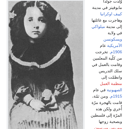
وُلدت جولدا
مابوفيتز في مدينة
كييف
اوكرانيا
وهاجرت مع عائلتها
إلى مدينة
ميلواكي
في ولاية
ويسكونسن
الأمريكية
عام
1906م
. تخرجت
من كلّية المعلمين
وقامت بالعمل في
سلك التدريس
وانظمّت إلى
منظمة العمل
الصهيونية
في عام
1915م
. ومن ثمّة،
قامت بالهجرة مرّة
أُخري ولكن هذه
المرّة إلى فلسطين
وبصحبة زوجها
موريس ميرسون