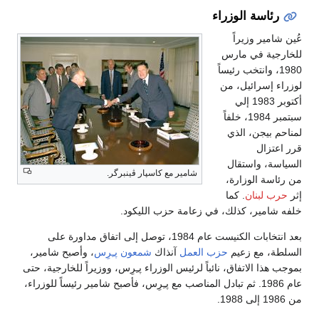
رئاسة الوزراء
ين شامير وزيراً
خارجية في مارس
1980، وانتخب رئيساً
زراء إسرائيل، من
أكتوبر 1983 إلي
سبتمبر 1984، خلفاً
ناحم بيجن، الذي
ر اعتزال
سياسة، واستقال
شامير مع كاسپار ڤينبرگر.
 رئاسة الوزارة،
ر
حرب لبنان
. كما
فه شامير، كذلك، في زعامة حزب الليكود.
بعد انتخابات الكنيست عام 1984، توصل إلى اتفاق مداورة على
سلطة، مع زعيم
حزب العمل
آنذاك
شمعون پـِرِس
، وأصبح شامير،
وجب هذا الاتفاق، نائباً لرئيس الوزراء پـِرِس، ووزيراً للخارجية، حتى
عام 1986. ثم تبادل المناصب مع پـِرِس، فأصبح شامير رئيساً للوزراء،
1 إلى 1988.