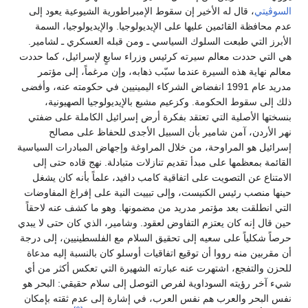
سوڤيتي
، قال له الأخير إن سقوط الإمبراطورية الشيوعية يعود إلى
م محافظة القائمين عليها على الإيديولوجيا. والإيديولوجيا، السمة
أبرز التي طبعت السلوك السياسي ـ ومن قبله العسكري ـ لشامير.
 التي حددت معالم سيرته كرئيس وزراء سابعٍ لإسرائيل، كما حددت
الم نهاية هذه السيرة عندما سبّب ذهابه، وإن مرغماً، إلى مؤتمر
مدريد عام 1991 انفضاض الشركاء اليمينيين في حكومته عنه، وأفضى
ك إلى سقوط الحكومة. وكزعيم مشبع بالإيديولوجيا الصهيونية،
سختها الأصلية التي تعتقد بفكرة أرض إسرائيل الكاملة على ضفتي
ر الأردن، آمن شامير بأن السبيل الأجدى للحفاظ على مصالح
رائيل هو المراوحة، من خلال المراوغة وإجهاض المبادرات السياسية
قائمة بمعظمها على مبدأ تقديم تنازلات متبادلة. نهج قاده حتى إلى
امتناع عن التصويت على اتفاقية كامب دافيد، علماً بأنه كان يشغل
نها منصب رئيس الكنيست، وإلى تبييت النية على إفراغ المفاوضات
تي انطلقت بعد مؤتمر مدريد من مضمونها. وهو ما كشف عنه لاحقاً
ن قال إنه كان يعتزم التفاوض لعقود. وشامير، الذي كان حتى لا يبدي
صاً شكلياً على سعيه إلى تحقيق السلام مع الفلسطينيين، إلى درجة
 مقربين منه رووا أن توقيع اتفاقيات أوسلو كان بالنسبة إليه مدعاة
حزن والتفجع، اشتهرت عنه عبارته الشهيرة التي تعكس أكثر من أي
ء آخر رؤيته السوداوية لفرص التوصل إلى سلام حقيقي: البحر هو
س البحر والعرب هم نفس العرب، في إشارة إلى عدم ثقته بإمكان