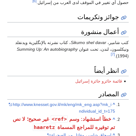
[6]
ول أي تغيير في الموقف لدى العرب من إسرائيل.
جوائز وتكريمات
أعمال منشورة
ب شامير،
Sikumo shel davar
، كتاب نشرته بالإنگليزية ويدنفلد
يكلسون، لندن، تحت عنوان
Summing Up: An autobiography
[7]
(1994
انظر أيضاً
قائمة حائزو جائزة إسرائيل
المصادر
http://www.knesset.gov.il/mk/eng/mk_eng.asp?mk_i
^
ndividual_id_t=175
<ref>
خطأ استشهاد: وسم
غير صحيح؛ لا نص
^
haaretz
تم توفيره للمراجع المسماة
^
إسحاق شامير، مقاتل من الصحراء