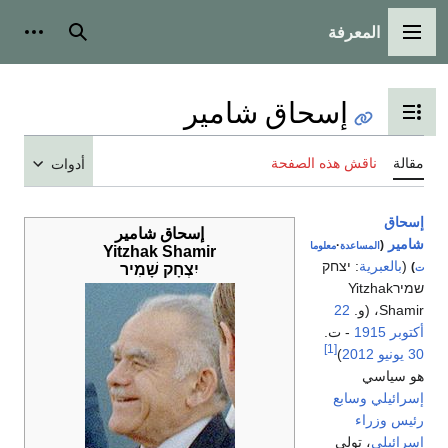
المعرفة
القائمة الرئيسية
بحث
أدوات شخ
إسحاق شامير
تبديل عرض جدول المحتويات
الة
ناقش هذه الصفحة
أدوات
سحاق
إسحاق شامير
مير
·
(
المساعدة
معلوما
Yitzhak Shamir
(
بالعبرية
:
יצחק
)
יִצְחָק שָׁמִיר
יר
‎ Yitzhak
Sham، (و.
22
توبر
1915
- ت.
[1]
ونيو
2012
)
 سياسي
رائيلي
وسابع
يس وزراء
رائيلي
، تولى