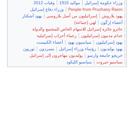
وزراء حكومة إسرائيل
مواليد 1915
وفيات 2012
People from Pruzhany Raion
وزراء دفاع إسرائيل
يهود بلاروش
إسرائيليون من أصل بلاروسي
يهود أشكناز
أعضاء إرگون
لهي (جماعة)
حائزو جائزة إسرائيل للاسهام الخاص للمجتمع والدولة
خدام مدنيون إسرائيليون
زعماء أحزاب إسرائيلية
يهود إسرائيليون
سياسيون يهود
أعضاء الكنيست
يهود بولنديون
رؤساء وزراء إسرائيل
متمردون
ثوريون
خريجو جامعة وارسو
پولنديون مهاجرون إلى إسرائيل
سياسيو حيروت
سياسيو الليكود