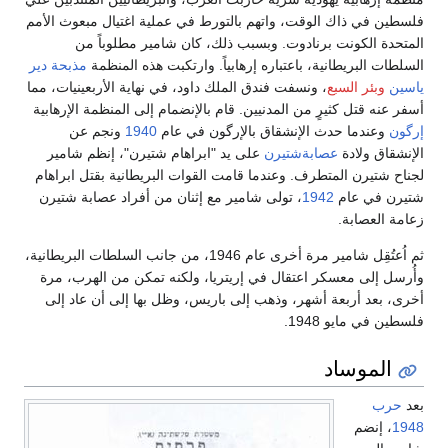
سطين في ذاك الوقت، واتهم بالتورط في عملية اغتيال مبعوث الأمم
متحدة الكونت برنادوت. وبسبب ذلك، كان شامير مطلوباً من
سلطات البريطانية، باعتباره إرهابياً. وارتكبت هذه المنظمة
مذبحة دير
سين
وبئر السبع
، ونسفت فندق الملك داود، في نهاية الأربعينيات، مما
فر عنه قتل كثيرٍ من المدنيين. قام بالإنضمام إلى المنظمة الإرهابية
گون
وعندما حدث الإنشقاق بالإرگون في عام
1940
ونجم عن
إنشقاق ولادة
عصابةشتيرن
على يد "ابراهام شتيرن"، إنظم شامير
ناح شتيرن المتطرف. وعندما قامت القوات البريطانية بقتل ابراهام
يرن في عام
1942
، تولى شامير مع إثنان من أفراد عصابة شتيرن
امة العصابة.
ثم اُعتُقِل شامير مرة أخرى عام 1946، من جانب السلطات البريطانية،
ُرسل إلى معسكر اعتقال في إريتريا، ولكنه تمكن من الهرب، مرة
رى، بعد أربعة أشهر، وذهب إلى باريس، وظل بها إلى أن عاد إلى
سطين في مايو 1948.
الموساد
د
حرب
194
، إنضم