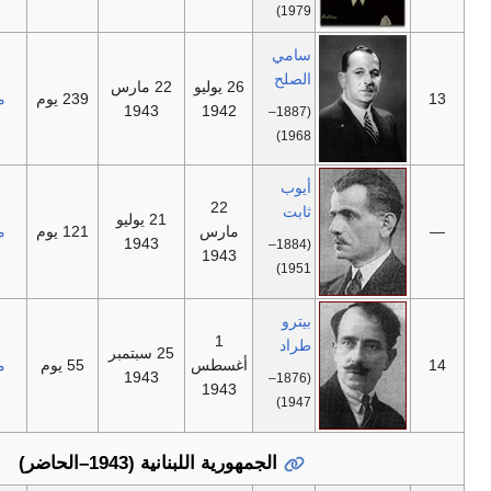
1979)
سامي
الصلح
26 يوليو
22 مارس
—
239 يوم
مستقل
1943
1942
(1887–
1968)
أيوب
22
ثابت
21 يوليو
—
مارس
121 يوم
مستقل
1943
(1884–
1943
1951)
بيترو
1
طراد
25 سبتمبر
—
أغسطس
55 يوم
مستقل
1943
(1876–
1943
1947)
الجمهورية اللبنانية (1943–الحاضر)