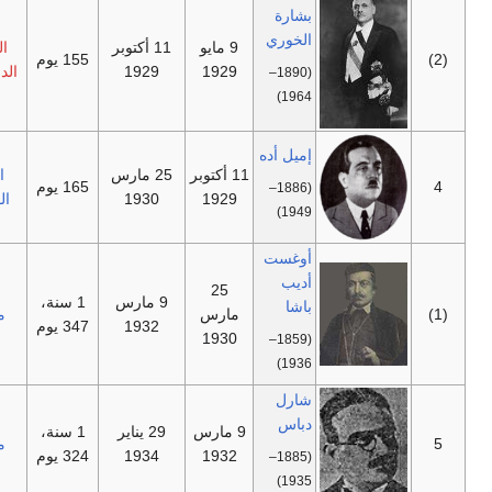
بشارة
الخوري
9 مايو
11 أكتوبر
الحزب
—
155 يوم
1929
1929
الدستوري
(1890–
1964)
إميل أده
11 أكتوبر
25 مارس
الكتلة
—
165 يوم
(1886–
1929
1930
الوطنية
1949)
أوغست
أديب
25
9 مارس
1 سنة،
باشا
—
مارس
مستقل
1932
347 يوم
1930
(1859–
1936)
شارل
دباس
9 مارس
29 يناير
1 سنة،
—
مستقل
1932
1934
324 يوم
(1885–
1935)