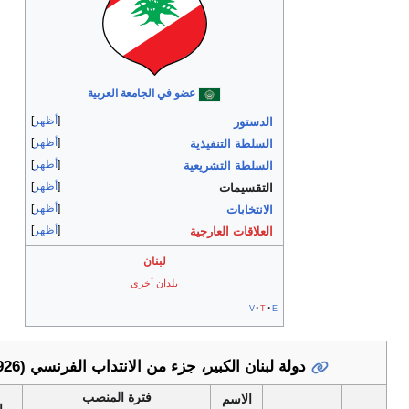
عضو في الجامعة العربية
أظهر
الدستور
أظهر
السلطة التنفيذية
أظهر
السلطة التشريعية
أظهر
التقسيمات
أظهر
الانتخابات
أظهر
العلاقات العارجية
لبنان
بلدان أخرى
v
t
e
لة لبنان الكبير، جزء من الانتداب الفرنسي (1926–1943)
فترة المنصب
الاسم