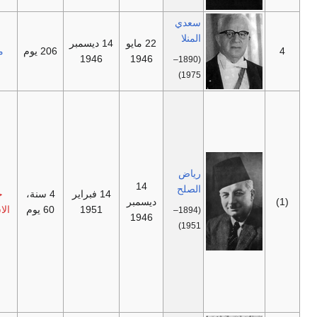
سعدي
المنلا
22 مايو
14 ديسمبر
—
206 يوم
مستقل
1946
1946
(1890–
1975)
أغتيل في
17 يوليو
1941 في
مطار
مركا في
رياض
العاصمة
14
الصلح
14 فبراير
4 سنة،
حركة
الأردنية
ديسمبر
1951
60 يوم
الاستقلال
عمان على
(1894–
1946
يد أعضاء
1951)
من
الحزب
الوطني
الاشتراكي
السوري