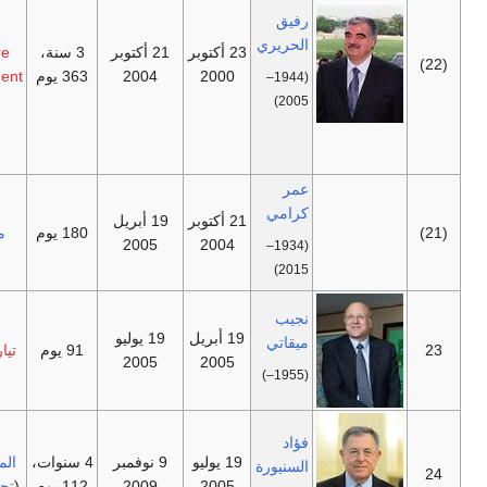
الحريري
رفيق
في 14
الحريري
23 أكتوبر
21 أكتوبر
3 سنة،
Future
فبراير
2000
2004
363 يوم
Movement
(1944–
2005، بعد
2005)
أربع أشهر
من تركه
المنصب.
عمر
كرامي
21 أكتوبر
19 أبريل
—
180 يوم
مستقل
2005
2004
(1934–
2015)
نجيب
19 أبريل
19 يوليو
ميقاتي
—
91 يوم
تيار المجد
2005
2005
(1955–)
تيار
فؤاد
19 يوليو
9 نوفمبر
4 سنوات،
المستقبل
السنيورة
—
2005
2009
112 يوم
(
تحالف 14