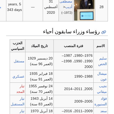
مصطفى
31
5 years,
—
أديب
<
أغسطس
—
مستقل
343 days
2020
(1972–)
راء سابقون أحياء
الحزب
ترة المنصب
تاريخ الميلاد
السياسي
1976–1980، 1987–
20 ديسمبر 1929
1990، 1990، 1998–
مستقل
(العمر 96 سنة)
18 فبراير 1935
عسكري
(العمر 91 سنة)
24 نوفمبر 1955
تيار
(العمر 70 سنة)
المجد
14 أبريل 1943
تيار
(العمر 83 سنة)
المستقبل
2009–2011، 2016–
18 أبريل 1970
تيار