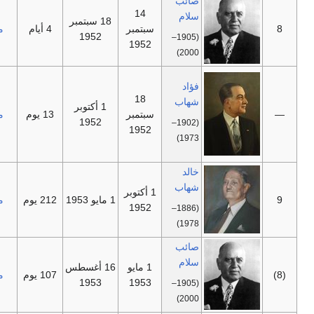
صائب
14
سلام
18 سبتمبر
—
سبتمبر
4 أيام
مستقل
1952
(1905–
1952
2000)
Acting,
فؤاد
first
18
شهاب
1 أكتوبر
Maronite
سبتمبر
13 يوم
مستقل
who
1952
(1902–
1952
holds the
1973)
position.
خالد
شهاب
1 أكتوبر
—
1 مايو 1953
212 يوم
مستقل
1952
(1886–
1978)
صائب
سلام
1 مايو
16 أغسطس
—
107 يوم
مستقل
1953
1953
(1905–
2000)