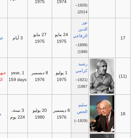
1975
1974
(1926–
2014)
نور
الدين
24 مايو
27 مايو
الرفاعي
—
3 أيام
عسكري
1975
1975
(1899–
1980)
رشيد
كرامي
1 يوليو
8 ديسمبر
1 year,
جبهة الإنقاذ
—
1975
1976
159 days
الوطنية
(1921–
1987)
سليم
8 ديسمبر
20 يوليو
3 سنة،
الحص
—
مستقل
1976
1980
224 يوم
(1929–)