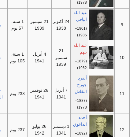
1978)
عبد الله
اليافي
24 أكتوبر
21 سبتمبر
1 سنة،
—
مستقل
1938
1939
57 يوم
(1901–
1986)
عبد الله
21
بيهم
4 أبريل
1 سنة،
—
سبتمبر
مستقل
1941
105 يوم
(1879–
1939
1962)
ألفرد
جورج
7 أبريل
26 نوفمبر
حزب
النقاش
—
233 يوم
1941
1941
الكتائب
(1887–
1978)
أحمد
الداعوق
1 ديسمبر
26 يوليو
—
237 يوم
مستقل
1942
1941
(1892–