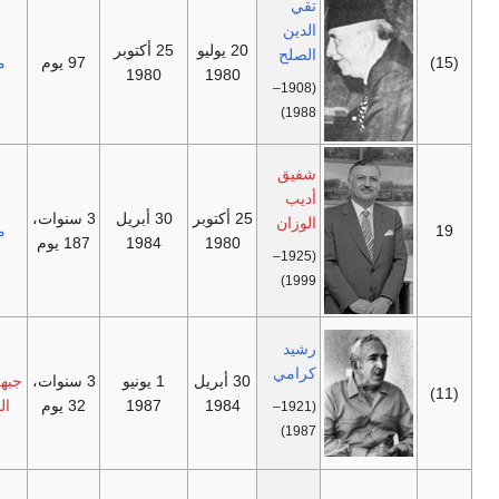
تقي
الدين
20 يوليو
25 أكتوبر
الصلح
—
97 يوم
مستقل
1980
1980
(1908–
1988)
شفيق
أديب
25 أكتوبر
30 أبريل
3 سنوات،
الوزان
—
مستقل
1980
1984
187 يوم
(1925–
1999)
أغتيل
رشيد
كرامي
كرامي
30 أبريل
1 يونيو
3 سنوات،
جبهة الإنقاذ
أثناء
1984
1987
32 يوم
الوطنية
الحرب
(1921–
الأهلية
1987)
اللبنانية
.
متنازع