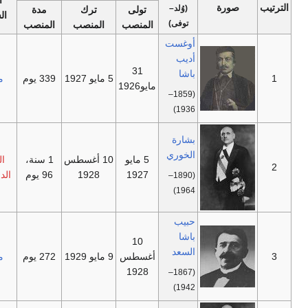
الحزب
ة
ملاحظات
(وُلد–
تولى
ترك
مدة
السياسي
توفى)
المنصب
المنصب
المنصب
أوغست
أديب
31
باشا
—
5 مايو 1927
339 يوم
مستقل
مايو1926
(1859–
1936)
بشارة
الخوري
5 مايو
10 أغسطس
1 سنة،
الحزب
—
1927
1928
96 يوم
الدستوري
(1890–
1964)
حبيب
باشا
10
السعد
—
أغسطس
9 مايو 1929
272 يوم
مستقل
1928
(1867–
1942)