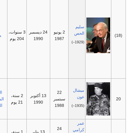
عليه:
إقالته في
22
سبتمبر
سليم
1988
2 يونيو
24 ديسمبر
3 سنوات،
الحص
مستقل
متنازع
1987
1990
204 يوم
عليها، ثم
(1929–)
اعترف به
بالكامل
اعتباراً من
13 أكتوبر
1990.
متنازع
عليه:
ميشال
22
القوات
13 أكتوبر
2 سنة،
تعيينه في
عون
سبتمبر
المسلحة
1990
21 يوم
22
1988
اللبنانية
(1935–)
سبتمبر
1988.
عمر
24
كرامي
13 يناير
1 سنة،