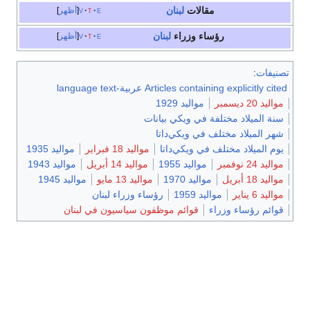
مقالات
لبنان
e
t
v
أظهر
رؤساء وزراء
لبنان
e
t
v
أظهر
Articles co عربية-language text
مواليد 1929
تلفة في ويكي بيانات
تلف في ويكي‌داتا
لف في ويكي‌داتا
مواليد 18 فبراير
مواليد 1935
مواليد 1955
مواليد 14 أبريل
مواليد 1943
مواليد 1970
مواليد 13 مايو
مواليد 1945
مواليد 1959
رؤساء وزراء لبنان
راء
قوائم موظفون سياسيون في لبنان