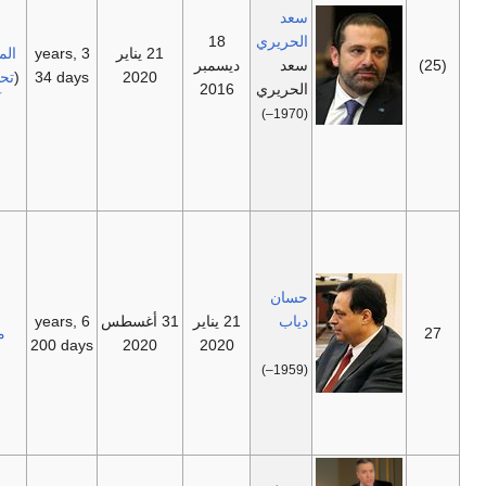
2019،
سعد
تيار
لكنه
الحريري
18
21 يناير
3 years,
المستقبل
واصل
سعد
ديسمبر
2020
34 days
(
تحالف 14
العمل
الحريري
2016
آذار
)
كرئيس
(1970–)
وزراء
لحكومة
تسيير
الأعمال.
استقال
في 10
أعسطس
حسان
2020
دياب
21 يناير
31 أغسطس
6 years,
لكنه
مستقل
2020
2020
200 days
واصل
العمل في
(1959–)
حكومة
تسيير
الأعمال.