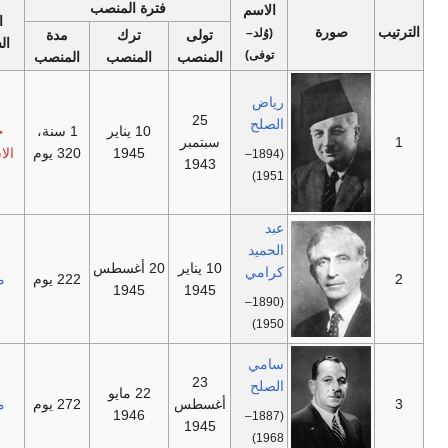
فترة المنصب
الاسم
الحزب
ة
ملاحظات
(وُلد–
تولى
ترك
مدة
السياسي
توفى)
المنصب
المنصب
المنصب
رياض
25
الصلح
10 يناير
1 سنة،
حركة
—
سبتمبر
1945
320 يوم
الاستقلال
(1894–
1943
1951)
عبد
الحميد
10 يناير
20 أغسطس
كرامي
—
222 يوم
مستقل
1945
1945
(1890–
1950)
سامي
23
الصلح
22 مايو
—
أغسطس
272 يوم
مستقل
1946
(1887–
1945
1968)