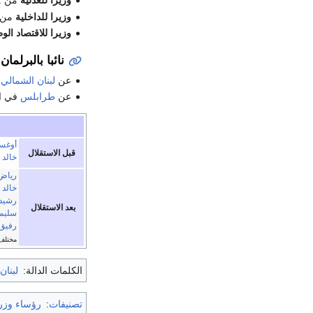
وزيرا للعدلية
من
2
وزيرا للداخلية
من
وزيرا للاقتصاد الوط
نائبا بالبرلمان
عن
لبنان الشمالي
ف
عن
طرابلس
في ال
أوغست
قبل الاستقلال
خالد
رياض
خالد
رشيد
بعد الاستقلال
سليم
رفيق 
مختلف 
الكلمات الدالة:
لبنان
تصنيفات
:
رؤساء وزرا