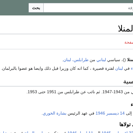
بحث
نلا
صفحة
نلا
()، سياسي
لبناني
من
طرابلس، لبنان
.
ء
في
لبنان
لفترة قصيرة ، كما انه كان وزيرا قبل ذلك وايضا هو عضوا بالبرلمان.
سية
 1951 حتى 1953.
ء
إلى
14 ديسمبر
1946
في عهد الرئيس
بشارة الخوري
.
تولاها