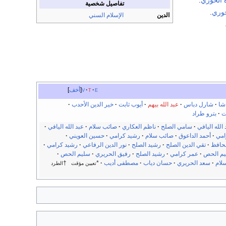
 الخوري
.
تفاصيل شخصية
خوري
.
الدين
الإسلام السني
e
t
v
أخف
شا
شارل دباس
عبد الله بيهم
أيوب ثابت
خير الدين الأحدب
ت
بترو طراد
 الله اليافي
سامي الصلح
ناظم العكاري
صائب سلام
عبد الله اليافي
امي
أحمد الداعوق
صائب سلام
رشيد كرامي
حسين العويني
لحافظ
تقي الدين الصلح
رشيد الصلح
نور الدين الرفاعي
رشيد كرامي
م الحص
عمر كرامي
رشيد الصلح
رفيق الحريري
سليم الحص
لام
سعد الحريري
حسان دياب
مصطفى أديب
*
†
تعيين مؤقت
الطرد