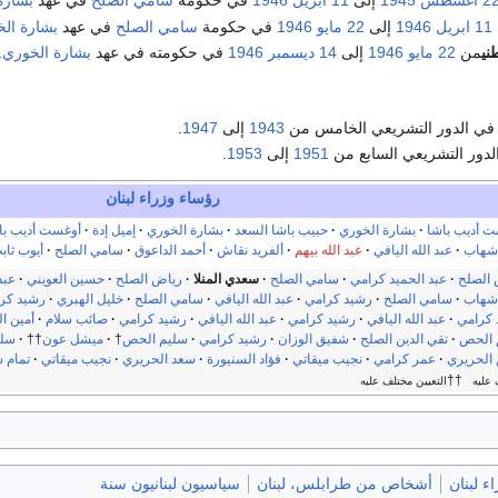
2 اغسطس
1945
إلى
11 ابريل
1946
في حكومة
سامي الصلح
في عهد
بشارة
11 ابريل
1946
إلى
22 مايو
1946
في حكومة
سامي الصلح
في عهد
بشارة ال
ني
من
22 مايو
1946
إلى
14 ديسمبر
1946
في حكومته في عهد
بشارة الخوري
.
ي الدور التشريعي الخامس من
1943
إلى
1947
.
دور التشريعي السابع من
1951
إلى
1953
.
رؤساء وزراء
لبنان
 أديب باشا
بشارة الخوري
حبيب باشا السعد
بشارة الخوري
إميل إدة
أوغست أديب با
 شهاب
عبد الله اليافي
عبد الله بيهم
ألفريد نقاش
أحمد الداعوق
سامي الصلح
أيوب ثاب
 الصلح
عبد الحميد كرامي
سامي الصلح
سعدي المنلا
رياض الصلح
حسين العويني
عبد
 شهاب
سامي الصلح
رشيد كرامي
عبد الله اليافي
سامي الصلح
خليل الهبري
رشيد كر
 كرامي
عبد الله اليافي
رشيد كرامي
عبد الله اليافي
رشيد كرامي
صائب سلام
أمين ا
 الحص
تقي الدين الصلح
شفيق الوزان
رشيد كرامي
سليم الحص
†
ميشل عون
††
سلي
الحريري
عمر كرامي
نجيب ميقاتي
فؤاد السنيورة
سعد الحريري
نجيب ميقاتي
تمام س
††
عليه
التعيين مختلف عليه
ء لبنان
أشخاص من طرابلس، لبنان
سياسيون لبنانيون سنة