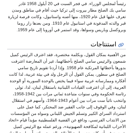
رئيساً لمجلس الوزراء. في فجر السبت في 20 أيلول 1958 غادر
سامي بك الصلح مطار بيروت إلى تركيا حيث أقام في مناطق ومدن
تعرف عليها قبل عام 1920، منها أضنه واستانبول، وكانت فرصة لزيارة
قبر والدته المدفونة في استانبول عام 1910. ومن بعدها زار روما
وبروكسل وباريس وسواها، وقد استمر في أوروبا إلى عام 1959.
استنتاجات
من الأهمية بمكان القول، وبكلمة مختصرة، فقد اعترف الرئيس كميل
شمعون والرئيس سامي الصلح بأخطائهما، غير أن المعارضة اعترفت
بدورها بأخطائها المرتكبة عام 1958. وإذا أردنا تقويم تاريخ سامي
الصلح في سطور، يمكن القول أن الرجل ولد في بيئة عربية، لذا كانت
أفكاره وممارساته عربية سواء فيما يختص بالوحدة السورية أو الوحدة
العربية، إلى أن اعترفت القيادات اللبنانية باستقلال لبنان، لذا، تولى
رئاسة الحكومة وفي سنوات متباعدة ثماني مرات بين 1942-1958،
وانتخب نائباً ست مرات بين أعوام 1943-1964، وأسهم في استقلال
لبنان، وفي الوقوف إلى جانب الفقير ضد المحتكر، كما عمل على
استرداد السراي الكبير وتسلم الجيش اللبناني وسواه من المؤسسات
من الانتداب الفرنسي، ودافع عن القضية الفلسطينية مؤيداً قيام «اتحاد
الأحزاب اللبنانية لمكافحة الصهيونية»، ورغم عمله مع الرئيس كميل