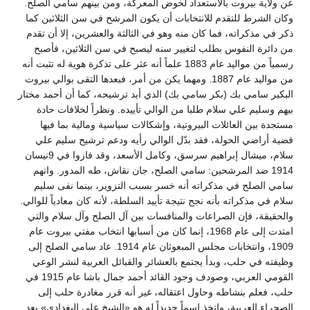
عن ولاية بيروت بالاستعداد لخوض المعركة، ومن بينهم سامي الصلح.
وكان الشرط للتقدم للانتخابات أن يكون المرشح في سن الثلاثين كما
ذكر في مذكراته، فما كان منه وهو في الثالثة والعشرين، إلا أن تقدم
من دائرة النفوس بطلب لتغيير سنه ليصبح في سن الثلاثين، فأصبح
رسمياً من مواليد عام 1883 علماً أنه عثر على تذكرة هوية له تثبت أنه
من مواليد عام 1887. ومهما يكن من أمر، فبعدها التقى بوالي بيروت
البكير سامي بك (بكر سامي بك) الذي أيد ترشيحه، كما أن أحمد مختار
بيهم وسليم علي سلام طلبا من الوالي تأييده. ونظراً لخلافات حادة
مستجدة بين العائلات البيروتية، وإشكالات سياسية ومالية بما فيها
قضية أراضي الحولة، فقد بدّل الوالي رأيه ودعم ترشيح سليم علي
سلام، ميشال إبراهيم سرسق، وكامل الأسعد، وقد فازوا في 9نيسان
1914 ضد المرشحين: سامي الصلح، جان نقاش، طه المدور. واتهم
سامي الصلح في مذكراته أنه خسر بسبب التزوير، بينما نفى سليم
سلام في مذكراته بأنه نجح نتيجة تأييد السلطة، لأنه كان معادياً للوالي.
والحقيقة، فإن الصراعات والمنافسات بين آل الصلح وآل سلام والتي
امتدت إلى عام 1968، إنما كان من أسبابها انتخاب مفتي بيروت عام
1909، وانتخابات مجلس المبعوثان عام 1914. عاد سامي الصلح إلى
وظيفته في حلب، وبدأ يجتمع بالعشائر والقبائل العربية لنشر الوعي
القومي العربي، وصودف وجود القائد أحمد جمال باشا عام 1915 في
حلب، فعلم بنشاطه وحاول اعتقاله، غير أنه قرر مغادرة حلب إلى
الصحراء العربية، واتخذ اسماً جديداً له هو «الشيخ علي البغدادي» بعد