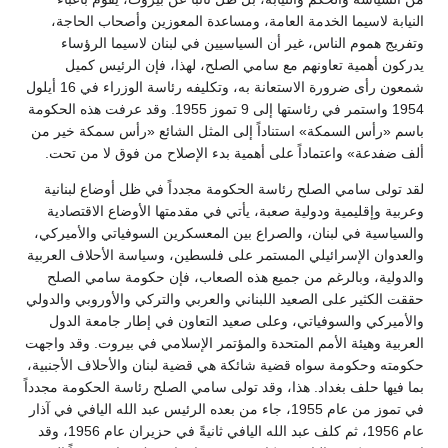
النيابة لاسيما الخدمة العامة، ومساعدة المعوزين وأصحاب الحاجة،
وتفريج هموم الناس، غير أن السياسيين في لبنان لاسيما الرؤساء
يدركون أهمية تعاونهم مع سامي الصلح، لهذا، فإن الرئيس كميل
شمعون رأى ضرورة الاستعانة به، وتكليفه رئاسة الوزراء في 16 أيلول
1954 واستمر في رئاستها إلى 9 تموز 1955. وقد عرفت هذه الحكومة
باسم «رأس السمكة» استناداً إلى المثل الشائع «رأس سمكة خير من
ألف ضفدعة» واعتماداً على أهمية بدء الإصلاح من فوق لا من تحت.
لقد تولى سامي الصلح رئاسة الحكومة مجدداً في ظل أوضاع لبنانية
وعربية وإقليمية ودولية صعبة، يأتي في مقدمتها الأوضاع الاقتصادية
والسياسية في لبنان، والصراع بين المعسكرين السوفياتي والأميركي،
والعدوان الإسرائيلي المستمر على فلسطين، وسياسة الأحلاف العربية
والدولية، وبالرغم من جميع هذه الصعاب، فإن حكومة سامي الصلح
حققت الكثير على الصعيد اللبناني والعربي والتركي والأوروبي والدولي
والأميركي والسوفياتي، وعلى صعيد التعاون في إطار جامعة الدول
العربية وهيئة الأمم المتحدة والمؤتمر الإسلامي في بيروت. وقد واجهت
حكومته وحكومة سواه قضية شائكة هي قضية لبنان والأحلاف الأجنبية،
بما فيها حلف بغداد. هذا، وقد تولى سامي الصلح رئاسة الحكومة مجدداً
في تموز من عام 1955، جاء من بعده الرئيس عبد الله اليافي في آذار
عام 1956، ثم كلف عبد الله اليافي ثانيةً في حزيران عام 1956، وقد