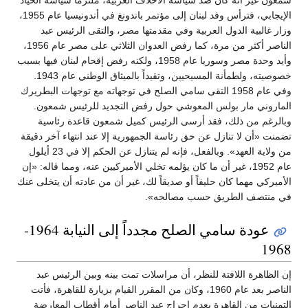
شمعون غير أنه كان ضد سياسة الأحلاف الغربية، ملتزماً سياسة الحياد
الإيجابي، فترأس وفد لبنان إلى مؤتمر باندونغ في أندونيسيا عام 1955،
وزار غالبية الدول العربية وفي مقدمتها مصر، والتقى الرئيس عبد
الناصر أكثر من مرة، كما رفض العدوان الثلاثي على مصر عام 1956،
وأيد وحدة مصر وسوريا عام 1958، ولكنه رفض إقحام لبنان فيها بسبب
خصوصيته، ولطمأنة المسيحيين، وتقيداً بالميثاق الوطني عام 1943.
وفي عام 1958 التقى سامي الصلح في توجهاته مع توجهات البطريرك
الماروني مار بولس المعوشي حول رفض التجديد للرئيس شمعون.
وبالرغم من ذلك، فقد أرسى الرئيس كميل شمعون قاعدة رئاسية
تضمنت «أن لا تنازل عن حق رئاسة الجمهورية إلا عند انتهاء آخر دقيقة
من ولاية العهد». وبالفعل، فإنه لم يتنازل عن الحكم إلا في 23 أيلول
عام 1952، غير أن ما كان يؤلمه تخلي الأميركيين عنه، ومما قاله: «إن
الأميركي مهما كان حليفاً أو صديقاً لك، غير أن من عادته أن يتخلى عنك
في منتصف الطريق حسب مصالحه».
عودة سامي الصلح مجدداً إلى النيابة 1964-
1968
إن الظاهرة اللافتة للنظر، أن مراسلات تمت بينه وبين الرئيس عبد
الناصر بعد عام 1960، وكان من المقرر القيام بزيارة للقاهرة، فأتت
التمنيات من القاهرة بعدم إحراج عبد الناصر أمام أقطاب المعارضة