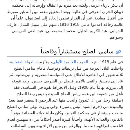
أن تنكر بأزياء عربية، ولكنه بعد فترة تم اعتقاله وإرساله إلى محكمة
ديوان الحرب العرفي في عاليه؛ وبعد التحقيق معه، تبين أنه غير متورط
في أعمال معادية، غير أن القرار تضمن إبعاده إلى استانبول، علماً أن
غالبيه رفاقه اعدموا عامي 1915-1916، منهم على سبيل المثال: عارف
الشهابي، عبد الكريم الخليل، محمد المحمصاني، عبد الغني العريسي
وسواهم.
سامي الصلح مستشاراً وقاضياً
في عام 1918 انتهت
الحرب العالمية الأولى
، وهـُزمت
الدولة العثمانية
،
واحتلت البلاد العربية من قبل بريطانيا وفرنسا، فأقام سامي الصلح
ثلاثة شهور في القاهرة للاطلاع على السياسة المصرية والبريطانية، ثم
عاد إلى دمشق والتقى بالأمير فيصل بن الشريف حسين. وبعد عودته
إلى بيروت نهائياً عام 1920، وقبل الانخراط بقوة في السياسة، فقد
تأهل من شقيقة ابن عمه رياض الصلح السيدة بلقيس رضا الصلح
(طليقة رجل من آل غندور) وأنجب منها عبد الرحمن (السفير فيما بعد)
والسيدة مي (حرم السيد أنيس ياسين). وفي بيروت تولى سامي الصلح
منصب مستشار في محكمة التمييز، وكان طيلة حياته القضائية مؤمناً
بالقانون والعدالة الألهية، وأحياناً كثيرة أصدر أحكاماً ببراءة متهمين لعدم
قناعته باقترافهم ذنب ما. وبالرغم من تباين الآراء بينه وبين السلطات