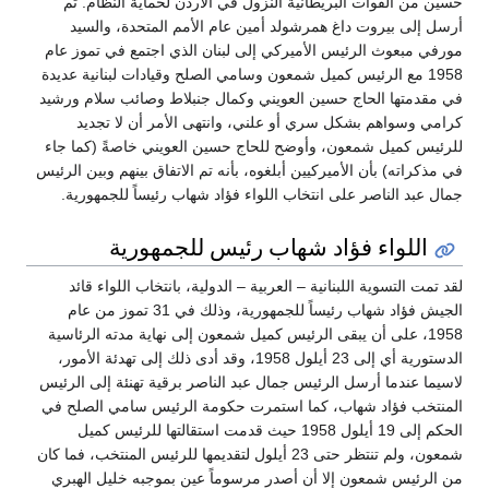
حسين من القوات البريطانية النزول في الأردن لحماية النظام. ثم
أرسل إلى بيروت داغ همرشولد أمين عام الأمم المتحدة، والسيد
مورفي مبعوث الرئيس الأميركي إلى لبنان الذي اجتمع في تموز عام
1958 مع الرئيس كميل شمعون وسامي الصلح وقيادات لبنانية عديدة
في مقدمتها الحاج حسين العويني وكمال جنبلاط وصائب سلام ورشيد
كرامي وسواهم بشكل سري أو علني، وانتهى الأمر أن لا تجديد
للرئيس كميل شمعون، وأوضح للحاج حسين العويني خاصةً (كما جاء
في مذكراته) بأن الأميركيين أبلغوه، بأنه تم الاتفاق بينهم وبين الرئيس
جمال عبد الناصر على انتخاب اللواء فؤاد شهاب رئيساً للجمهورية.
اللواء فؤاد شهاب رئيس للجمهورية
لقد تمت التسوية اللبنانية – العربية – الدولية، بانتخاب اللواء قائد
الجيش فؤاد شهاب رئيساً للجمهورية، وذلك في 31 تموز من عام
1958، على أن يبقى الرئيس كميل شمعون إلى نهاية مدته الرئاسية
الدستورية أي إلى 23 أيلول 1958، وقد أدى ذلك إلى تهدئة الأمور،
لاسيما عندما أرسل الرئيس جمال عبد الناصر برقية تهنئة إلى الرئيس
المنتخب فؤاد شهاب، كما استمرت حكومة الرئيس سامي الصلح في
الحكم إلى 19 أيلول 1958 حيث قدمت استقالتها للرئيس كميل
شمعون، ولم تنتظر حتى 23 أيلول لتقديمها للرئيس المنتخب، فما كان
من الرئيس شمعون إلا أن أصدر مرسوماً عين بموجبه خليل الهبري