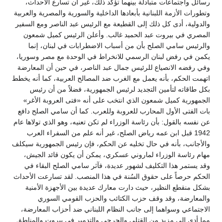
رسائل واجتماعات متبادلة بينهما تؤكد ذلك، غير أن تسارع الأحداث،
وتطورات الأزمة اللبنانية بأبعادها الداخلية والسورية والمصرية والعربية
والدولية، أدى كل ذلك إلى القطيعة مع الرئيس عبد الناصر ومع السفير
المصري في بيروت عبد الحميد غالب. وأعلن الرئيس كميل شمعون
والرئيس سامي الصلح بأن من أسباب الاضطرابات في لبنان، إنما
يكمن في رفض لبنان الرسمي للانخراط في الوحدة مع مصر وسوريا،
وفي رفضه الانصياع للرئيس جمال عبد الناصر، في حين أن المعارضة
اتهمت الحكم، بأنه يعمل مع الغرب ضد المصالح العربية، كما أنه يخطط
بكل طاقاته لتأمين التجديد لرئيس الجمهورية، فضلاً من أن رئيس
الجمهورية كميل شمعون الذي انتخب على أنه «فتى العروبة الأغر»
بات الفتى الأول المحارب للعروبة وللعرب. كما أن سامي الصلح دافع
عن نفسه بالقول: بأن رئاسة الوزراء لم تكن تعنيه، وهو الذي تولاها عام
1942 قبل ابن عمه رياض الصلح، غير أنه علم من السفراء العرب
والأجانب، بأنه في حال تخليه عن الحكم، فإن رئيس الجمهورية سيكلف
مهام رئاسة الوزراء لماروني عسكري، يمكن أن يكون قائد الجيش،
وقد يستمر هذا التكليف لشهور عديدة، فآثر سامي الصلح البقاء في
الحكم حرصاً على حقوق السُنة في هذا المنصب. لقد تسارعت الأحداث
بشكل منقطع النظير، حيث دارت معارك عديدة بين الأجهزة الأمنية
والمعارضة، وقد وقف حزب الكتائب والحزب القومي السوري
الاجتماعي وسواهما إلى جانب النظام اللبناني ضد أحزاب المعارضة،
مما أدى إلى مزيد من القتلى والجرحى والتدمير في بيروت والمناطق