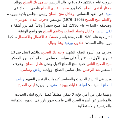
بيروت عام 1287هـ - 1870م، والد الرئيس
سامي بك الصلح
ووالد
مختار أفندي الصلح
، كما برز
محمد أفندي الصلح
قاضي القضاة في
صيدا
في العهد العثماني،
وعادل منح الصلح
رئيس مجلس بلدية بيروت،
وكاظم منح الصلح
(1905–1976) مؤسس «
حزب النداء القومي
»
وصحيفة «النداء» عام 1930، كما أصبح سفيراً ونائباً. كما برز أشقاءه
تقي الدين
،
وعادل
وعماد الصلح
،
وكاظم الصلح
هو واضع الوثيقة
التاريخية عام 1936 المعروفة باسم «
مشكلة الاتصال والانفصال
». كما
برز أنجاله السادة:
خلدون
ورغيد
وهنا
ونوال
.
وعرف من أسرة الصلح الشهيد
وحيد بك الصلح
، والذي اغتيل في 13
تشرين الأول 1958 رداً على سياسات سامي الصلح. كما برز المفكر
منح الصلح الثاني
حفيد منح الصلح الأول ونجل
عادل الصلح
، وعرف
السفير
عبد الرحمن
نجل سامي الصلح، وولديه
رياض
وسامي
.
وبرز في التاريخ الحديث والمعاصر كريمات الرئيس الشهيد
رياض
الصلح
السيدات:
لمياء
،
علياء
،
بهيجة
،
منى
، والوزيرة
ليلى الصلح
.
ومهما يكن من أمر، فإنه لا يمكن مطلقاً فصل تاريخ لبنان الحديث
والمعاصر عن أسرة الصلح التي قامت بدور بارز في العهود العثمانية
والفرنسية والاستقلالية.