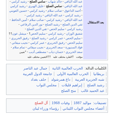
عبد الله اليافي
خالد شهاب
سامي الصلح
رشيد كرامي
عبد الله اليافي
سامي الصلح
خليل الهبري
رشيد كرامي
أحمد الداعوق
صائب سلام
رشيد كرامي
حسين العويني
رشيد كرامي
عبد الله اليافي
رشيد كرامي
عبد الله اليافي
رشيد كرامي
صائب سلام
أمين الحافظ
بعد الاستقلال
تقي الدين الصلح
رشيد الصلح
نور الدين الرفاعي
رشيد كرامي
سليم الحص
تقي الدين الصلح
شفيق الوزان
رشيد كرامي
سليم الحص
†
ميشل عون
††
سليم الحص
عمر كرامي
رشيد الصلح
رفيق الحريري
سليم الحص
رفيق الحريري
عمر كرامي
نجيب ميقاتي
فؤاد السنيورة
سعد الحريري
نجيب ميقاتي
تمام سلام
سعد الحريري
حسان دياب
مصطفى أديب
*
تعيين
††
†
مؤقت
الطرد مختلف عليه
التعيين مختلف عليه
الكلمات الدالة:
الحرب العالمية الثانية
جمال عبد الناصر
بريطانيا
الحرب العالمية الأولى
جامعة الدول العربية
شبه الجزيرة العربية
داغ همرشولد
حلف بغداد
رشيد الصلح
إبراهيم قليلات
مجلس النواب
عبد الحميد غالب
منح الصلح
تصنيفات
:
مواليد 1887
وفيات 1968
آل الصلح
أعضاء مجلس النواب اللبناني
رؤساء وزراء لبنان