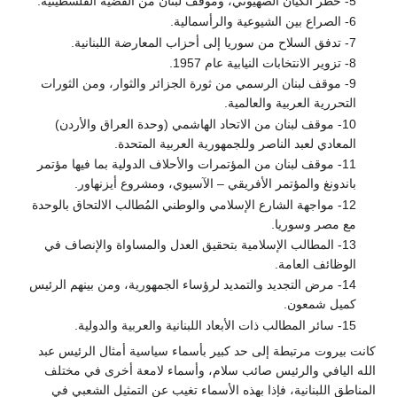
5- خطر الكيان الصهيوني، وموقف لبنان من القضية الفلسطينية.
6- الصراع بين الشيوعية والرأسمالية.
7- تدفق السلاح من سوريا إلى أحزاب المعارضة اللبنانية.
8- تزوير الانتخابات النيابية عام 1957.
9- موقف لبنان الرسمي من ثورة الجزائر والثوار، ومن الثورات
التحررية العربية والعالمية.
10- موقف لبنان من الاتحاد الهاشمي (وحدة العراق والأردن)
المعادي لعبد الناصر وللجمهورية العربية المتحدة.
11- موقف لبنان من المؤتمرات والأحلاف الدولية بما فيها مؤتمر
باندونغ والمؤتمر الأفريقي – الآسيوي، ومشروع أيزنهاور.
12- مواجهة الشارع الإسلامي والوطني المُطالب الالتحاق بالوحدة
مع مصر وسوريا.
13- المطالب الإسلامية بتحقيق العدل والمساواة والإنصاف في
الوظائف العامة.
14- مرض التجديد والتمديد لرؤساء الجمهورية، ومن بينهم الرئيس
كميل شمعون.
15- سائر المطالب ذات الأبعاد اللبنانية والعربية والدولية.
كانت بيروت مرتبطة إلى حد كبير بأسماء سياسية أمثال الرئيس عبد
الله اليافي والرئيس صائب سلام، وأسماء لامعة أخرى في مختلف
المناطق اللبنانية، فإذا بهذه الأسماء تغيب عن التمثيل الشعبي في