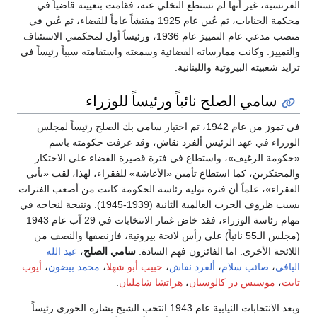
الفرنسية، غير أنها لم تستطع التخلي عنه، فقامت بتعيينه قاضياً في
محكمة الجنايات، ثم عُين عام 1925 مفتشاً عاماً للقضاء، ثم عُين في
منصب مدعي عام التمييز عام 1936، ورئيساً أول لمحكمتي الاستئناف
والتمييز. وكانت ممارساته القضائية وسمعته واستقامته سبباً رئيساً في
تزايد شعبيته البيروتية واللبنانية.
سامي الصلح نائباً ورئيساً للوزراء
في تموز من عام 1942، تم اختيار سامي بك الصلح رئيساً لمجلس
الوزراء في عهد الرئيس ألفرد نقاش، وقد عرفت حكومته باسم
«حكومة الرغيف»، واستطاع في فترة قصيرة القضاء على الاحتكار
والمحتكرين، كما استطاع تأمين «الأعاشة» للفقراء، لهذا، لقب «بأبي
الفقراء»، علماً أن فترة توليه رئاسة الحكومة كانت من أصعب الفترات
بسبب ظروف الحرب العالمية الثانية (1939-1945). ونتيجة لنجاحه في
مهام رئاسة الوزراء، فقد خاض غمار الانتخابات في 29 آب عام 1943
(مجلس الـ55 نائباً) على رأس لائحة بيروتية، فازنصفها والنصف من
اللائحة الأخرى. اما الفائزون فهم السادة:
سامي الصلح
،
عبد الله
اليافي
،
صائب سلام
،
ألفرد نقاش
،
حبيب أبو شهلا
،
محمد بيضون
،
أيوب
تابت
،
موسيس در كالوسيان
،
هراتشا شامليان
.
وبعد الانتخابات النيابية عام 1943 انتخب الشيخ بشاره الخوري رئيساً