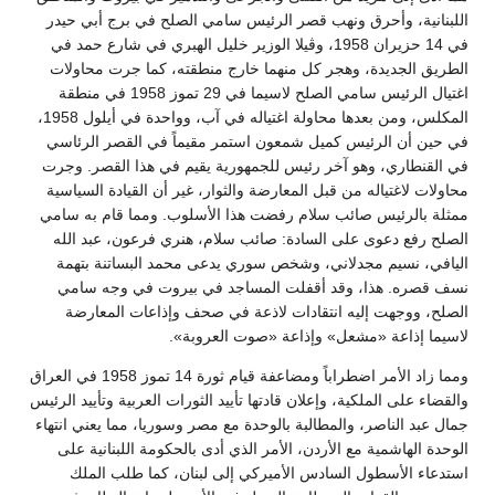
اللبنانية، وأحرق ونهب قصر الرئيس سامي الصلح في برج أبي حيدر
في 14 حزيران 1958، وڤيلا الوزير خليل الهبري في شارع حمد في
الطريق الجديدة، وهجر كل منهما خارج منطقته، كما جرت محاولات
اغتيال الرئيس سامي الصلح لاسيما في 29 تموز 1958 في منطقة
المكلس، ومن بعدها محاولة اغتياله في آب، وواحدة في أيلول 1958،
في حين أن الرئيس كميل شمعون استمر مقيماً في القصر الرئاسي
في القنطاري، وهو آخر رئيس للجمهورية يقيم في هذا القصر. وجرت
محاولات لاغتياله من قبل المعارضة والثوار، غير أن القيادة السياسية
ممثلة بالرئيس صائب سلام رفضت هذا الأسلوب. ومما قام به سامي
الصلح رفع دعوى على السادة: صائب سلام، هنري فرعون، عبد الله
اليافي، نسيم مجدلاني، وشخص سوري يدعى محمد البساتنة بتهمة
نسف قصره. هذا، وقد أقفلت المساجد في بيروت في وجه سامي
الصلح، ووجهت إليه انتقادات لاذعة في صحف وإذاعات المعارضة
لاسيما إذاعة «مشعل» وإذاعة «صوت العروبة».
ومما زاد الأمر اضطراباً ومضاعفة قيام ثورة 14 تموز 1958 في العراق
والقضاء على الملكية، وإعلان قادتها تأييد الثورات العربية وتأييد الرئيس
جمال عبد الناصر، والمطالبة بالوحدة مع مصر وسوريا، مما يعني انتهاء
الوحدة الهاشمية مع الأردن، الأمر الذي أدى بالحكومة اللبنانية على
استدعاء الأسطول السادس الأميركي إلى لبنان، كما طلب الملك