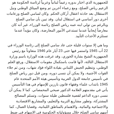
للجمهورية الذي اختار بدوره زعيماً لبنانياً وعربياً لرئاسة الحكومة هو
الزعيم رياض الصلح، ومع زعماء آخرين تم وضع الميثاق الوطني ونيل
الاستقلال بعد حادثة اعتقال أركان الحكم. وكان لسامي الصلح وزعامات
أخرى دور أساسي في استقلال لبنان. وقد تبين بأن سامي الصلح
وبالرغم من تولي ابنه عمه رياض الصلح رئاسة الوزراء، غير أنه كان
معارضاً إيجابياً عندما تستدعي الأمور المعارضة، وكان مؤيداً عندما
تستلزم الأحداث التأييد.
وما هي إلا سنوات قليلة حتى عاد سامي الصلح إلى رئاسة الوزراء في
22 أب 1945 واستمر فيها حتى 23 أيار عام 1946 متعاوناً مع رئيس
الجمهورية الشيخ بشارة الخوري، وقد عرفت هذه الوزارة باسم وزارة
الاستقلال الثالثة، لأنها قامت باستكمال مقومات الاستقلال، ورفع العلم
الوطني، وتنظيم الجيش اللبناني بقيادة اللواء فؤاد شهاب، ومن ثم جلاء
القوات الأجنبية، ولا يمكن أن ننسى دوره، ومن قبل دور رياض الصلح
في تأسيس جامعة الدول العربية وتأسيس هيئة الأمم المتحدة عام
1945 بانتداب علماء وفقهاء قانون بارزين للإسهام في هذا التأسيس
يأتي في مقدمتهم العلامة الدكتور صبحي المحمصاني. كما لا يمكن أن
ننسى دوره الداعم لقضية فلسطين طيلة سنوات، وتسلم المصالح
المشتركة، وتطور مشاريع التربية والتعليم، والمشاريع الاقتصادية
والاجتماعية والمائية، والاهتمام بالمناطق اللبنانية، وقضايا العمال، كما
أسهم سامي الصلح خلال مسؤولياته الحكومية في الإسهام في ضبط