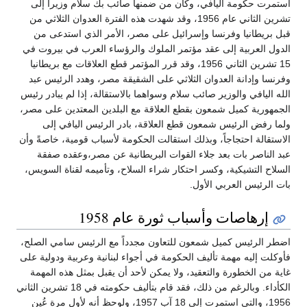
استمرت حكومة اليافي، وكان من ضمنها صائب بك سلام وزيراً إلى
تشرين الثاني عام 1956، وقد شهدت هذه الفترة العدوان الثلاثي من
قبل بريطانيا وفرنسا وإسرائيل على مصر، الأمر الذي استدعى من
الدول العربية إلى عقد مؤتمر الملوك والرؤساء العرب في بيروت في
15 تشرين الثاني 1956، وقد قرر المؤتمر قطع العلاقات مع بريطانيا
وفرنسا وإدانة العدوان الثلاثي على الشقيقة مصر، وهدد الرئيس عبد
الله اليافي والوزير صائب سلام وسواهما بالاستقالة، إذا لم يبادر رئيس
الجمهورية كميل شمعون بقطع العلاقة مع البلدين المعتدين على مصر،
ولما رفض الرئيس شمعون قطع العلاقة، بادر الرئيس اليافي إلى
الاستقالة احتجاجاً، وبذلك استقالت الحكومة لأسباب قومية، خاصةً وأن
عبد الناصر بات بعد جلاء القوات البريطانية عن مصر،وعقده صفقة
السلاح التشيكية، وكسر احتكار شراء السلاح، وتأميمه لقناة السويس،
بات الرئيس العربي الأول.
إرهاصات وأسباب ثورة عام 1958
اضطر الرئيس كميل شمعون للتعاون مجدداً مع الرئيس سامي الصلح،
فأوكلت إليه مهمة تأليف الحكومة في أجواء لبنانية وعربية ودولية على
غاية من الخطورة والتعقيد، ولا يمكن لأحد أن يقبل بمثل هذه المهمة
الكأداء. وبالرغم من ذلك، فقد قام بتأليف حكومته في 18 تشرين الثاني
1956، والتي استمرت إلى 18 آب 1957، ولوحظ أنه لأول مرة عُين