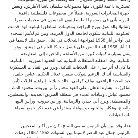
عسكرية داعمة للثورة، منها مجموعات سلطان باشا الأطرش، وبعض
أجهزة المخابرات السورية، فضلاً عن مجموعات فلسطينية داعمة
للثورة، يأتي في مقدمتها الفلسطينيون المقيمون في مخيمات صبرا
وشاتيلا والداعوق وبرج البراجنة ومخيمات المناطق اللبنانية. لهذا قدمت
الحكومة اللبنانية شكوى لجامعة الدول العربية، ومن ثم للأمم المتحدة
في أواخر أيار 1958 لمواجهة التدخلات في لبنان. سبق ذلك لاسيما في
11 أيار 1958 إلقاء القبض على قنصل بلجيكا العام في دمشق، وهو
ينقل بسيارته كميات كبيرة من الأسلحة والذخيرة إلى المعارضة
اللبنانية، وقد اعتقلته السلطات اللبنانية عند الحدود السورية – اللبنانية،
ما كان له أثر سيء على العلاقات الثنائية. وبرز من القيادات العسكرية
والسياسية آنذاك: الزعيم شوكت شقير، عدنان الحكيم، عباس خلف،
عبد المجيد الرافعي، نواف كرامي، خالد جنبلاط، إبراهيم قليلات (أبو
شاكر)، د. بشارة الدهان، علي العود مختار رأس بيروت، محمود الدنا،
محمود عياش، وقيادات عديدة في منطقة الطريق الجديدة، والبسطتين،
والمصيطبة، وبرج أبي حيدر، والزيدانية، ورأس بيروت، ورأس النبع،
والبقاع، وعكار، والجنوب وسواها، معتذراً عن عدم ذكر جميع أسماء
تلك القيادات.
هذا، وقد تبين بأن الرئيس سامي الصلح، كان من أكثر المعجبين
بالرئيس جمال عبد الناصر لاسيما بين السنوات 1952-1957، وهناك