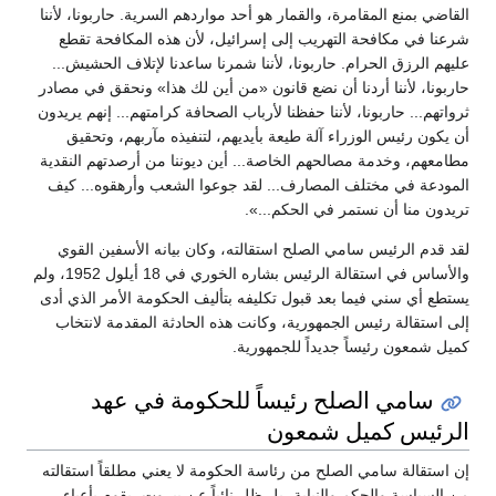
القاضي بمنع المقامرة، والقمار هو أحد مواردهم السرية. حاربونا، لأننا
شرعنا في مكافحة التهريب إلى إسرائيل، لأن هذه المكافحة تقطع
عليهم الرزق الحرام. حاربونا، لأننا شمرنا ساعدنا لإتلاف الحشيش...
حاربونا، لأننا أردنا أن نضع قانون «من أين لك هذا» ونحقق في مصادر
ثرواتهم... حاربونا، لأننا حفظنا لأرباب الصحافة كرامتهم... إنهم يريدون
أن يكون رئيس الوزراء آلة طيعة بأيديهم، لتنفيذه مآربهم، وتحقيق
مطامعهم، وخدمة مصالحهم الخاصة... أين ديوننا من أرصدتهم النقدية
المودعة في مختلف المصارف... لقد جوعوا الشعب وأرهقوه... كيف
تريدون منا أن نستمر في الحكم...».
لقد قدم الرئيس سامي الصلح استقالته، وكان بيانه الأسفين القوي
والأساس في استقالة الرئيس بشاره الخوري في 18 أيلول 1952، ولم
يستطع أي سني فيما بعد قبول تكليفه بتأليف الحكومة الأمر الذي أدى
إلى استقالة رئيس الجمهورية، وكانت هذه الحادثة المقدمة لانتخاب
كميل شمعون رئيساً جديداً للجمهورية.
سامي الصلح رئيساً للحكومة في عهد
الرئيس كميل شمعون
إن استقالة سامي الصلح من رئاسة الحكومة لا يعني مطلقاً استقالته
من السياسة والحكم والنيابة، بل ظل نائباً عن بيروت، يقوم بأعباء