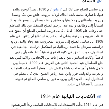
النشأة
ولد سامي الصلح في عكا في
7 مايو
عام 1890، نظراً لوجود والده
فيها، باعتبارها مدينة تابعة آنذاك لولاية بيروت. عاش بين عكا وصيدا
وبيروت واستانبول ومكدونيا ودمشق وأضنه وسالونيك وسواها، وذلك
استناداً إلى وظائف والده عبد الرحيم الصلح المتنقل بين تلك المناطق
حتى وفاته عام 1905. لذلك، كانت فرصة لسامي الصلح أن ينفتح على
ثقافات غربية وشرقية، وعلى لغات عديدة استطاع أن يتقنها. في عام
1905 عاد سامي الصلح إلى بيروت المحروسة بعد وفاة والده، وتابع
دراسته، سرعان ما قصد بريطانيا، ثم استكمل دراسته الجامعية في
استانبول، حيث التحق في كلية الحقوق تحقيقاً لتطلعاته بأن يكون
قاضياً. وكانت استانبول تئن بالصراعات بين الاتحاديين والائتلافيين بعد
خلع السلطان عبد الحميد الثاني عن العرش عام 1909، لاسيما بين
كامل باشا وأنور طلعت باشا وكامل باشا. ونظراً للتطورات العثمانية
والعربية والدولية، قرر وابن عمه رياض الصلح الذي كان يتعلم في
استانبول أيضاً، العودة إلى بيروت، غير أن سامي الصلح تم تعيينه
مستشاراً قضائياً في حلب.
الانتخابات النيابية عام 1914
في عام 1914 بدأت الاستعدادات للانتخابات النيابية، وبدأ المرشحون