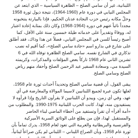
اللبنانية، غير أن سامي الصلح – الظاهرة السياسية – الذي ابتعد عن
المجلس النيابي في دورة عام (1960-1964)، نتيجة ذيول ثورة 1958
وحلّ مكانه رئيس حزب النجادة عدنان الحكيم، فإذا بالبيارتة ينتخبونه
مجدداً نائباً عنهم في دوره (1964-1968) وكان ذلك بمثابة إعادة اعتبار
له، ووفاءً وتقديراً على خدماته طيلة خمسين سنة على الأقل، كما
أصبح رئيساً للسن في المجلس النيابي، فضلاً عن هذا وذاك، فقد أطلق
على شارع في بدارو اسم «جادة سامي الصلح»، كما أقيم له نصب
تذكاري في الشارع نفسه. سامي الصلح الظاهرة توفاه الله في 6
تشرين الثاني عام 1968 تاركاً بعض المؤلفات والمذكرات، وكريمته
السيدة مي، وسعادة السفير عبد الرحمن الصلح وأحفاد منهم رياض
الصلح وسامي الصلح.
يبقى القول، أن قضية سامي الصلح وتحديداً أحداث ثورة عام 1958،
لعلها تكون عبرة لجميع اللبنانيين لاسيما الموالاة والمعارضة في أي
عهد، وفي أي زمن، ويبدو أن اللبنانيين لا يقرأون التاريخ وإذا قرأوه لا
يستفيدون منه، لهذا، كانت الحرب اللبنانية 1975-1990. والمطلوب من
«أمة أقرأ» أن تقرأ وتستفيد من أخطاء الماضي لبناء الحاضر
والمستقبل. لهذا، فإن من يطلع على الوثائق السرية الأميركية
والفرنسية والبريطانية والعربية التي تعود لعام 1958، يدرك تماماً بأن
ثورة عام 1958، وبأن الصراع اللبناني – اللبناني لم يكن صراعاً لبنانياً،