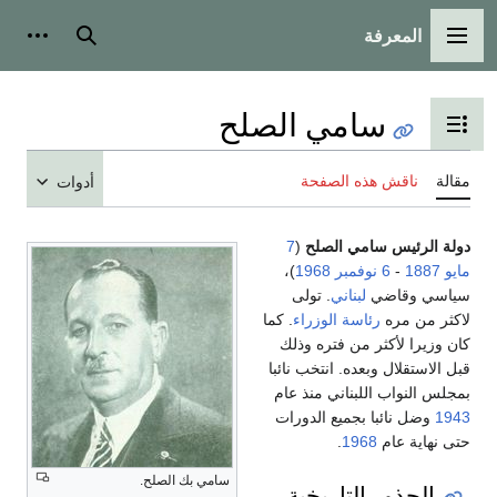
المعرفة
القائمة الرئيسية
بحث
أدوات
سامي الصلح
تبديل عرض جدول المحتويات
مقالة
ناقش هذه الصفحة
أدوات
دولة الرئيس سامي الصلح
(
7
مايو
1887
-
6 نوفمبر
1968
)،
سياسي وقاضي
لبناني
. تولى
لاكثر من مره
رئاسة الوزراء
. كما
كان وزيرا لأكثر من فتره وذلك
قبل الاستقلال وبعده. انتخب نائبا
بمجلس النواب اللبناني منذ عام
1943
وضل نائبا بجميع الدورات
حتى نهاية عام
1968
.
سامي بك الصلح.
الجذور التاريخية