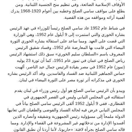
الأوقاف الإسلامية الضائعة، وفي تنظيم منح الجنسية اللبنانية. ومن
يطلع على مواقف سامي الصلح وخطبه بين أعوام 1920-1968 يدرك
أهمية آرائه ومواقفه من هذه القضية.
في شباط عام 1952 عاد سامي الصلح رئيساً للوزراء في عهد الرئيس
بشاره الخوري والتي استمرت إلى 9 أيلول عام 1952، وهي الوزارة
التي قضت على العهد. ومما ساعد على استقالة بشاره الخوري الثورة
البيضاء التي قامت بها المعارضة عام 1952، وفساد شقيق الرئيس
المعروف باسم «السلطان سليم الخوري» سبق ذلك استشهاد الرئيس
رياض الصلح في عمان في تموز عام 1951، كما أن ثورة 23 يوليه
(تموز) عام 1952 في مصر بقيادة الرئيس جمال عبد الناصر، ألهبت
حماس الجماهير اللبنانية ضد الفساد والفاسدين. وقد أكد الرئيس بشاره
الخوري في مذكراته أثر ثورة مصر على الثورة البيضاء في لبنان.
ويبدو بأن الرئيس سامي الصلح هو أول رئيس وزراء في لبنان يقدم
استقالته في المجلس النيابي وليس في القصر الجمهوري في
القنطاري، ففي 9 أيلول 1952 ألقى الرئيس سامي الصلح بياناً في
المجلس النيابي عرض فيه لحالة الفساد والفوضى والطغيان التي تعانيها
الدولة ملمحاً إلى مسؤولية رئيس الجمهورية وشقيقه وأنصاره الذين
أفسدوا الإدارة من تدخلاتهم غير المشروعة في القضاء والإدارة. ومما
قاله سامي الصلح بجرأة لافتة: «حاربونا، لأننا أردنا أن نطبق القانون