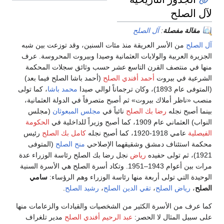
لآل الصلح
مقالة مفصلة
:
آل الصلح
آل الصلح
من الأسر العريقة منذ مئات السنين، وقد توزعت بين شبه
الجزيرة العربية والولايات العثمانية وصيدا وبيروت المحروسة. عرف
منها في منتصف القرن التاسع عشر حسب وثائق سجلات المحكمة
الشرعية في بيروت
أحمد أفندي الصلح
(أحمد باشا الصلح فيما بعد)
(المتوفى عام 1893)، وكان ترجماناً لوالي صيدا
محمد باشا
، كما تولى
منصب «ناظر أملاك بيروت» ثم أصبح متصرفاً في الدولة العثمانية،
بينما أصبح نجله
رضا بك الصلح
نائباً في
مجلس المبعوثان
(مجلس
النواب) العثماني عام 1909، كما أصبح وزيراً للداخلية في
الحكومة
الفيصلية
عامي 1918-1920، كما أصبح نجله
كامل بك الصلح
رئيس
محكمة استئناف دمشق وشقيقهما الإصلاحي
منح الصلح
(المتوفى
1921)، ثم تولى حفيده
رياض
نجل رضا بك الصلح رئاسة الوزراء عدة
مرات بين أعوام 1943–1951. وتكاد أسرة الصلح هي الأسرة السنية
الوحيدة التي تولى أربعة منها رئاسة الوزراء وهم الرؤساء:
سامي
الصلح
،
رياض الصلح
،
تقي الدين الصلح
،
رشيد الصلح
.
كما عرف من الأسرة الكثير من الشخصيات والقيادات والزعامات منها
على سبيل المثال لا الحصر:
عبد الرحيم أفندي الصلح
مدير تلغراف