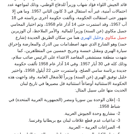
قائد الجيش اللواء فؤاد شهاب وزيراً للدفاع الوطني، وذلك لمواجهة عدد
احتمالات أمنية، غير أنه استقال في 3 كانون الثاني 1957. وما هي إِلا
شهور حتى استقالت الحكومة، وتألفت حكومة أخرى برئاسته في 18
آب 1957، وقد استمرت حتى 14 آذار عام 1958، وتم اختيار المحامي
جميل مكاوي (عن السنة) وزيراً للمالية. والأمر الملاحظ، أن الوزيرين
جميل مكاوي
وخليل الهبري
هما من سكان الطريق الجديدة (شارع
حمد) وهو الشارع الذي شهد اصطدامات بين الدرك والمعارضة وإحراق
سيارة الهبري ومقتل خمسة وجريح خمسين من المتظاهرين، كما
شهدت منطقة مستشفى المقاصد الاعتداء على الرئيس صائب سلام،
وذلك كله في 30 أيار 1957. وفي 14 آذار عام 1958 تألفت حكومة
جديدة برئاسة سامي الصلح، واستمرت حتى 22 أيلول 1958، واختير
خليل توفيق الهبري (عن السنة) وزيراً للأشغال العامة. وقد واجهت هذه
الحكومة الاستثنائية أوضاعاً استثنائية قل مصيرها في تاريخ لبنان
الحديث منها على سبيل المثال:
1- إعلان الوحدة بين سوريا ومصر (الجمهورية العربية المتحدة) في
شباط 1958.
2- مشاريع وحدة الجيوش العربية.
3- تداعيات عدم قطع علاقات لبنان مع بريطانيا وفرنسا.
4- الصراعات العربية – العربية.