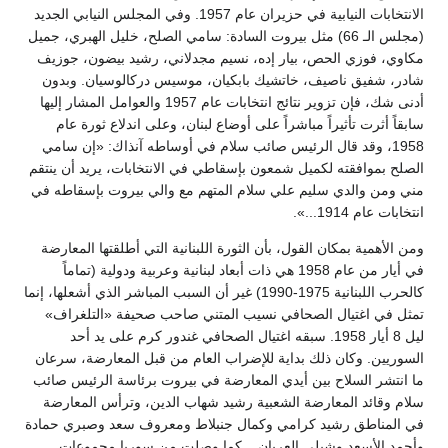
الانتخابات النيابية في حزيران عام 1957. وفي المجلس النيابي الجديد
(مجلس الـ 66) مثل بيروت السادة: سامي الصلح، خليل الهبري، جميل
مكاوي، فوزي الحص، بيار إده، نسيم مجدلاني، رشيد بيضون، جوزيف
شادر، شفيق ناصيف، خاتشيك بابكيان، موسيس دركالوسيان. وبدون
أدنى شك، فإن تزوير نتائج انتخابات عام 1957 والعوامل المشار إليها
سابقاً أثرت تأثيراً مباشراً على أوضاع لبنان، وعلى اندلاع ثورة عام
1958، وقد قال الرئيس صائب سلام في أوساطه آنذاك: «إن سامي
الصلح بموافقته لكميل شمعون بإسقاطي في الانتخابات، يريد أن ينتقم
مني ومن والدي سليم علي سلام المتهم مع والي بيروت بإسقاطه في
انتخابات عام 1914...».
ومن الأهمية بمكان القول، بأن الثورة اللبنانية التي أطلقتها المعارضة
في أيار من عام 1958 هي ذات أبعاد لبنانية وعربية ودولية (تماماً
كالحرب اللبنانية 1975-1990) غير أن السبب المباشر الذي أشعلها، إنما
تمثل في اغتيال الصحافي نسيب المتني صاحب صحيفة «التلغراف»
ليل 8 أيار 1958. سبقه اغتيال الصحافي غندور كرم على يد أحد
السوريين. وكان ذلك بداية للإضراب العام من قبل المعارضة، سرعان
ما انتشر السلاح بين أيدي المعارضة في بيروت برئاسة الرئيس صائب
سلام وقائد المعارضة الشعبية رشيد شهاب الدين، وترأس المعارضة
في المناطق رشيد كرامي وكمال جنبلاط ومعروف سعد وصبري حمادة
وأحمد الأسعد وشبلي العريان... كما وصلت من سوريا مجموعات