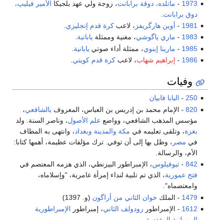
1973
-
ماتلده، دوقة برابانت
، زوجة ولي عهد بلجيكا
الأمير فيليپ،
دوق برابانت
.
1981
-
أوين هارگريفز
، لاعب
كرة قدم
إنجليزي
.
1983
-
ماري ياگوشي
، مغنية وممثلة
يابانية
.
1985
-
مارينا إينوي
، ممثلة أداء صوتي
يابانية
.
1986
-
إبراهيم شهاب
، لاعب
كرة قدم
كويتي
.
وفيات
250
-
البابا فابيان
820
- الإمام محمد بن إدريس بن العباس، المعروف
بالشافعي
،
مؤسس المذهب الشافعي، وواضع
علم الأصول
، وناصر السنة. ولد
بغزة
، وتلقى تعليمه في
مكة
والمدينة
وبغداد
، وانتهى به المطاف
في
مصر
، وظل بها إلى أن توفي. ترك مؤلفات عظيمة، أهمها كتابا:
الأم، والرسالة.
842
-
ثيوفيلوس
، الإمبراطور البيزنطي، الذي هزمه المعتصم في
فتح عمورية
، الذي تم تلبية لنداء إمرأة عامرية، "وإسلاماه،
وامعتصماه".
1479
- الملك
خوان الثاني من أراگون
(و. 1397)
1612
- الإمبراطور
رودولف الثاني
، إمبراطور
الإمبراطورية
الرومانية المقدسة
.