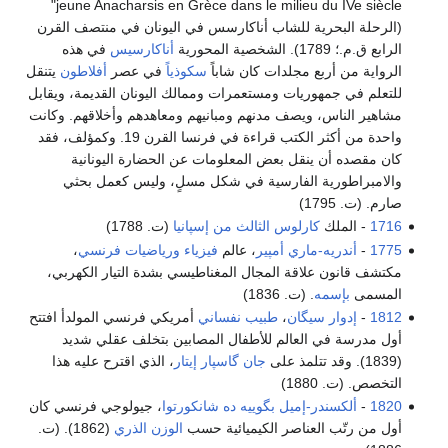
jeune Anacharsis en Grèce dans le milieu du IVe siècle"
(الرحلة البحرية للشاب أناكارسس في اليونان في منتصف القرن
الرابع ق.م.؛ 1789). الشخصية المحورية
أناكارسيس
في هذه
الرواية من أربع مجلدات كان شاباً
سكوذياً
في عصر
أفلاطون
يتنقل
للتعلم في جمهوريات ومستعمرات وممالك اليونان القديمة، ويقابل
مشاهير الناس، ويصف مدنهم ومبانيهم ومعاهدهم وأخلاقهم. وكانت
واحدة من أكثر الكتب قراءة في فرنسا القرن 19. وكمؤلف، فقد
كان مقصده أن ينقل بعض المعلومات عن الحضارة اليونانية
والامبراطورية الفارسية في شكل مسلٍ، وليس كعمل بحثي
صارم. (ت. 1795)
1716
- الملك
كارلوس الثالث من إسپانيا
(ت. 1788)
1775
-
أندريه-ماري أمپير
، عالم
فيزياء
ورياضيات
فرنسي
،
مكتشف قانون علاقة المجال المغناطيسي بشدة التيار الكهربي،
المسمى
بإسمه
. (ت. 1836)
1812
-
إدوار سيگان
،
طبيب نفساني
أمريكي فرنسي المولدأ افتتح
أول مدرسة في العالم للأطفال المصابين بتخلف عقلي شديد
(1839). وقد تتلمذ على
جان گاسپار إيتار
، الذي اقترح عليه هذا
التخصص. (ت. 1880)
1820
-
ألكسندر-إميل بگوييه ده شانكورتوا
، جيولوجي فرنسي كان
أول من رتّب العناصر الكيميائية حسب
الوزن الذري
(1862). (ت.