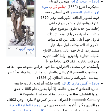
1901
-
زينوب گرام
، مهندس كهرباء
بلجيكي، اخترع (1869)
دينامو گرام
،
مولد
كهرباء
التيار المستمر
الذي أعطى دفعة
قوية لتطوير الطاقة الكهربائية. وفي 1870
اخترع دينامو تيار مستمر بدرع حلقي
(حلقة من حديد طري موضوع حولها
ملفات نحاسية معزولة). وقد أنتج ذلك
فروق جهد أعلى بكثير من الديناموات
الأخرى آنذاك، وكانت أول مولد تيار
زينوب گرام
، (*
مستمر ذي فرق جهد عالي وعملي للانتاج
1901)
بكميات تجارية وللتوزيع. ولما كانت تديره
محركات بخارية، فقد لاقى نجاحاً فورياً
واُستُخدم في مختلف الأغراض، بما فيها أغراض متنوعة منها اضاءة
المصانع، و التصفيح الكهربائي والفنارات. وبتلك الدينامواتـ بدأ عصر
الهندسة الكهربائية واسعة النطاق. (و. 1826)
1907
-
أگنس ماري كلرك
، كاتبة فلكية أيرلندية، كانت جامعة
مثابرة للحقائق لا مجرد عالمة. إلا أنها بحلول عام 1885، حقق
عملها الشامل، A Popular History of Astronomy in the
Nineteenth Century اعتراف عالمي كمرجع لا يبارى. وفي 1903،
مع الليدي هگنز، أُنتُخِبت عضو فخري في
الجمعية الفلكية الملكية
،
وهي رتبة لم يصلها من قبل إلا إمرأتين،
كارولين هرشل
وماري