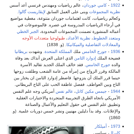
1922
-
كامي جوردان
، عالم رياضيات ومهندس فرنسي أعد أسس
نظرية المجموعات
وبنى على العمل السابق
لإيڤاريست گالوا
.
وكعالم رياضيات، كانت اهتمامات جوردان متنوعة، مغطية مواضيع
في أرجاء الرياضيات المدروسة في عصره. فالموضوعات في
أعماله المنشورة تضمنت المجموعات المحدودة،
الجبر الخطي
ومتعدد الخطوط
،
نظرية الأعداد
،
طبولوجيا متعددات الأوجه
والمعادلات التفاضلية
والميكانيكا
. (و. 1838)
1936
-
جورج الخامس
ملك
المملكة المتحدة
. وشهدت
بريطانيا
فضيحة الملك
إدوارد الثامن
الذي اعتلى العرش آنذاك بعد وفاة
والده
جورج الخامس
. فقد خالف الملك الجديد تقاليد الأسرة
المالكة وقرر الزواج من إمرأة من عامة الشعب وطلقت زوجها
حينما قرر الملك أن يتزوجها. فاضطر إدوارد الثامن ان يختار بين
التاج وبين العواطف. ففضل عاطفة الحب على التاج البريطاني.
1944
-
جيمس مكين كاتل
،
عالم نفس
أمريكي وجه علم النفس
الأمريكي باتجاه الطرق التجريبية المتجردة والاختبارات العقلية
وتطبيق علم النفس في حقول التعليم والأعمال والصناعة
والإعلانات. وقد بدأ دليلين مهنيين ونشر خمس دوريات علمية. (و.
1860)
1973
-
أميلكار
كابرال
، سياسي