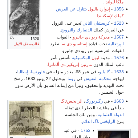
ملكاً لپولندا
.
1356
-
إدوارد باليول
يتنازل عن العرش
كملك لإسكتلندا
.
1523
-
كريستيان الثاني
يُجبر على النزول
عن العرش كملك
الدنمارك
والنرويج
.
1567
-
معركة ريو دي جانيرو
- القوات
1320:
الپرتغالية
تحت قيادة
إستاسيو دى سا
تطرد
ڤالديسلاڤ الأول
.
القوات الفرنسية من ريو دي جانيرو.
1576
- مدينة
ليون
المكسيكية
تأسس بأمر
نائب الملك الدون
مارتين إنريكيز دى ألمانزا
.
1633
-
گاليليو
، في عمر 68، يغادر منزله في
فلورنسا
،
إيطاليا
،
ليواجه
محكمة التفتيش
في
روما
. وبحلول 22 يونيو 1633، رضخ
تحت التهديد والتحقيق، وتبرأ من إيمانه السابق بأن الأرض تدور
حول الشمس.
1663
- في
رگنزبورگ
،
الرايخس‌تاگ
يبدأ في مناقشة الخطر الذي تمثله
الدولة العثمانية
، ومن تلك الجلسة
يبزغ
الرايخس‌تاگ الدائم
.
1752
- في عيد
ميلاد الملك