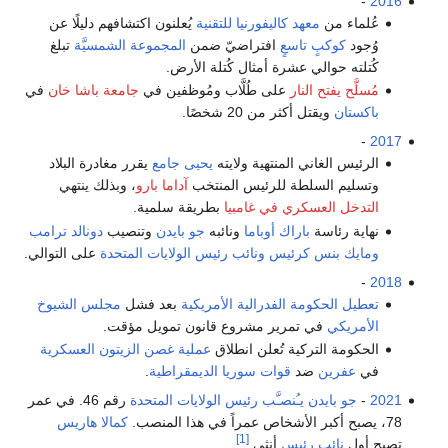
-
2016
عُلماء من
معهد كاليفورنيا للتقنية
يُعلنون اكتشافهم دليلًا عن
وُجود
كوكبٍ تاسعٍ
افتراضيّ ضمن
المجموعة الشمسيَّة
تبلغ
كُتلته حوالي عشرة أمثال كُتلة الأرض.
مُسلَّح يفتح النار
على طُلَّاب ومُوظفين في
جامعة باشا خان
في
باكستان
ويقتل أكثر من 20 شخصًا.
-
2017
الرئيس الغاني المنتهية ولايته
يحيى جامع
يقرر مغادرة البلاد
وتسليم السلطة للرئيس المنتخب
آداما بارو
، وبذلك ينتهي
التدخل العسكري في غامبيا
بطريقة سلمية.
نهاية رئاسة
باراك أوباما
ونائبه
جو بايدن
وتنصيب
دونالد ترامب
ومايك بنس
كرئيس
ونائب رئيس الولايات المتحدة
على التوالي.
-
2018
تعطيل الحكومة الفدرالية الأمريكية
بعد فشل
مجلس الشيوخ
الأمريكي
في تمرير مشروع قانون تمويل مؤقت.
الحكومة التركية تُعلن انطلاق
عملية غصن الزيتون العسكرية
في
عفرين
ضد
قوات سوريا الديمقراطية
.
2021
-
جو بايدن
يـُنصـَّب
رئيس الولايات المتحدة
رقم 46. في عمر
78، يصبح أكبر الأشخاص عمراً في هذا المنصب.
كمالا هاريس
[1]
تصبح أول
نائب رئيس
أنثى.