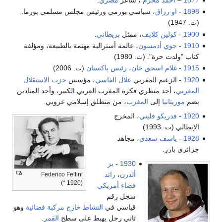
1898
-
او رزاق
، سياسي بورمي ورئيس مجلس مسلمي بورما.
(ت. 1947)
1900
-
كولين كلايف
، ممثل
بريطاني
.
1910
-
جوي أدمسون
، عالمة أسترالية مهتمة بالطبيعة، ومؤلفة
كتاب "ولدت حرة". (ت. 1980)
1915
-
غلام اسحق خان
،
رئيس پاكستان
(ت. 2006)
1920
- الزعيم المغربي
علال الفاسي
، مؤسس
حزب الاستقلال
المغربي
، أحد منظري فكرة المغرب العربي الكبير، وأحد المنادين
بضم
موريتانيا
إلى
المغرب
، من منطلق إسلامي عروبي.
1920
-
فدريكو فليني
، المخرج
الإيطالي (ت. 1993)
1928
-
ياسف سعدي
، مجاهد
جزائري بارز.
1930
-
بز
ألدرن
،
رائد
Federico Fellini
(* 1920)
فضاء
أمريكي
سجل رقم
قياسي في
النشاط خارج مركبة فضائية
وهو
ثاني رجل يهبط على سطح
القمر
.