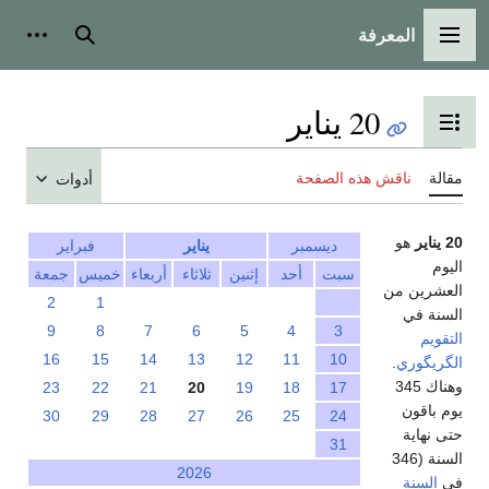
المعرفة
القائمة الرئيسية
بحث
أدوات
20 يناير
تبديل عرض جدول المحتويات
مقالة
ناقش هذه الصفحة
أدوات
20 يناير
هو
ديسمبر
يناير
فبراير
اليوم
سبت
أحد
إثنين
ثلاثاء
أربعاء
خميس
جمعة
العشرين من
2
1
السنة في
9
8
7
6
5
4
3
التقويم
16
15
14
13
12
11
10
الگريگوري
.
وهناك 345
23
22
21
20
19
18
17
يوم باقون
30
29
28
27
26
25
24
حتى نهاية
31
السنة (346
2026
في
السنة