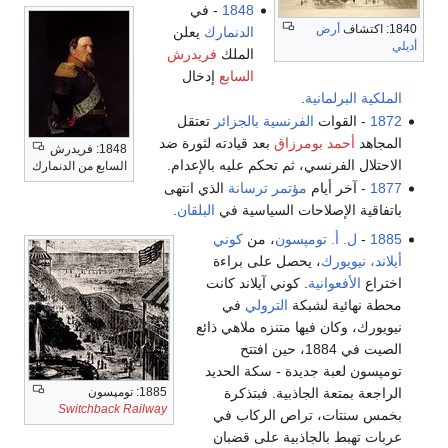
1848
- في
1840: اكتشاف
أرض
الدنمارك
يعلن
أديلي
الملك
فريدرش
السابع
إدخال
الملكية البرلمانية
.
1872
- القوات
الفرنسية
بالجزائر
تعتقل
المجاهد
أحمد بومرزاق
بعد قيادته لثورة ضد
1848: فريدرش
الاحتلال الفرنسي، ثم تحكم عليه بالإعدام.
السابع من الدنمارك
1877
- آخر أيام
مؤتمر ترسانة
الذي انتهى
باتفاقية الإصلاحات السياسية في
البلقان
.
1885
-
ل. أ. تومپسون
، من
كوني
أيلاند، نيويورك
، يحصل على براءة
اختراع
الأفعوانية
. كوني آيلاند كانت
محطة نهائية لشبكة
الترولي
في
نيويورك، وكان فيها متنزه ملاهي ذائع
الصيت في 1884، حين افتتح
تومپسون لعبة جديدة - سكة الحديد
الراجعة بمتعة الجاذبية. فبتذكرة
1885: تومپسون
Switchback Railway
بخمس سنتات، تراص الركاب في
عربات تهبط بالجاذبية على قضبان