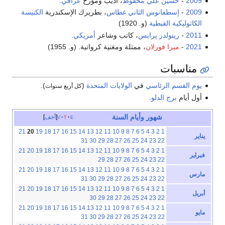
2009
-
حسين علي محفوظ
، أديب ومؤرخ
عراقي
.
2009
-
إسطفانوس الثاني غطاس
، بطريرك الإسكندرية
الكنيسة
الكاثوليكية القبطية
(و. 1920)
2011
-
رينولدز پرايس
، كاتب وشاعر
أمريكي
.
2021
-
ميرا فورلان
، ممثلة ومغنية كرواتية. (و. 1955)
مناسبات
يوم القسم الرئاسي
في
الولايات المتحدة
(
).
كل أربع سنوات
أول أيام
برج الدلو
.
شهور
وأيام
السنة
e
t
v
أخف
21
20
19
18
17
16
15
14
13
12
11
10
9
8
7
6
5
4
3
2
1
يناير
31
30
29
28
27
26
25
24
23
22
21
20
19
18
17
16
15
14
13
12
11
10
9
8
7
6
5
4
3
2
1
فبراير
29
28
27
26
25
24
23
22
21
20
19
18
17
16
15
14
13
12
11
10
9
8
7
6
5
4
3
2
1
مارس
31
30
29
28
27
26
25
24
23
22
21
20
19
18
17
16
15
14
13
12
11
10
9
8
7
6
5
4
3
2
1
أبريل
30
29
28
27
26
25
24
23
22
21
20
19
18
17
16
15
14
13
12
11
10
9
8
7
6
5
4
3
2
1
مايو
31
30
29
28
27
26
25
24
23
22