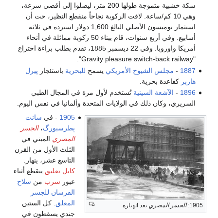
سكة خشبية متموجة طولها 200 متر، ليصلوا إلى أقصى سرعة،
وهي 10 كم/ساعة. لاقت الركوبة نجاحاً منقطع النظير، حت أن
استثمار تومبسون الأصلي البالغ 1,600 دولار استرده في ثلاثة
أسابيع. وفي أربع سنوات، قام ببناء 50 ركوبة مماثلة في أنحاء
أمريكا واوروبا. وفي 22 ديسمبر 1885، تقدم بطلب براءة اختراع
"Gravity pleasure switch-back railway".
1887
-
مجلس الشيوخ الأمريكي
يسمح
للبحرية
باستئجار
پيرل
هاربر
كقاعدة بحرية.
1896
-
الآشعة السينية
تُستخدم لأول مرة في المجال الطبي
السريري، وكان ذلك في الولايات المتحدة وألمانيا في نفس اليوم.
1905
- في
سانت
پطرسبورگ
،
الجسر
المصري
المبني في
الثلث الأول من القرن
التاسع عشر، ينهار.
كابل تعليق
ينقطع أثناء
عبور
سرب
من
سلاح
الفرسان
للجسر
المعلق
. كل الستين
1905:
الجسر المصري
بعد انهياره
جندي يسقطون في