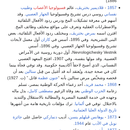
1886)
1857
-
ڤلاديمير بختريڤ
، عالم
فسيولوجيا الأعصاب
وطبيب
نفساني
روسي درس تشريح وفسيولوجيا
الجهاز العصبي
. وقد
أسهم في معرفة تشكيلات المخ ودرس ردود الأفعال التلقائية
والاضطرابات العقلية وتعرف على مواقع مختلف وظائف المخ.
اقترن اسمه
بمرض بختريڤ
، ومختلف ردود الأفعال التلقائية، بعض
البنى التشريحية. وفي 1895، أسس في
كازان
أول معمل لأبحاث
تشريح وفسيولوجيا الجهاز العصبي. وفي 1896، أسس
Nevrologichesky Vestnik، أول دورية روسية عن الأمراض
العصبية. وقد مولها بنفسه، وفي 1907، افتتح المعهد العصبي
النفساني، الذي أصبح لاحقاً أكاديمية حكومية. وقد توفي فجأة بينما
كان في صحة جيدة، ويُعتقد أنه قد أُغتيل من قِبل
ستالين
بعد أن
فحصه وشخـَّص مرض ستالين بأنه “
جنون عظمة
قاتل.” (ت. 1927)
1868
-
محمد فريد
، أحد زعماء الحركة الوطنية بمصر، تسلم
زعامة
الحزب الوطني
بعد وفاة الزعيم
مصطفى كامل
، بذل ماله
وجهده في خدمة القضية المصرية والمطالبة بالاستقلال والتنديد
بالاحتلال. توفي في
ألمانيا
. ترك مؤلفات تاريخية هامة من أشهرها
تاريخ الدولة العليا العثمانية
.
1873
-
يوهانس ڤيلهلم ينسن
، أديب
دنماركي
حاصل على
جائزة
نوبل في الأدب
عام
1944
.
1877
–
أحمد محرم
، شاعر
مصري
.