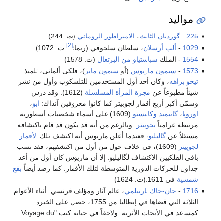
مواليد
225
-
گورديان الثالث
،
الامبراطور الروماني
(ت. 244)
[2]
1029
-
ألپ أرسلان
، سلطان سلجوقي (ربما؛
ت. 1072)
1554
- الملك
سباستياو من البرتغال
(ت. 1578)
1573
-
سيمون ماريوس
(أو
سيمون ماير
)، فلكي ألماني، تلميذ
تيخو براهه
، وكان أحد أول المستخدمين للتلسكوب وأول من نشر
شيئاً مطبوعاً عن
مجرة
المرأة المسلسلة
(1612). وقد درس
وسمّى أكبر أربع أقمار لجوبيتر كما كانوا معروفين آنذاك:
ايو
،
اوروپا
،
گانيميد
وكاليستو
(1609) على أسماء شخصيات أسطورية
مرتبطة غرامياً
بجوپيتر
. وبالرغم من أنه قد يكون قد قام باكتشافه
مستقلاً عن
گاليليو
، فعندما أعلن ماريوس أنه اكتشف تلك
الأقمار
لجوپيتر
(1609)، في خلاف حول من أول من اكتشفهم، فقد نسب
باقي الفلكيين الاكتشاف لگاليليو. إلا أن ماريوس كان أول من أعد
جداول للحركات الدورية المتوسطة لتلك الأقمار. كما رصد أيضاً
بقع
شمسية
في 1611.(ت. 1624)
1716
-
جان-جاك بارتيلمي
، عالم آثار ومؤلف فرنسي. أثناء الأعوام
الثلاثة التي قضاها في إيطاليا من 1755، حصل على الخبرة
كمساعد في الأبحاث الأثرية. ولاحقاً في حياته كتب "Voyage du