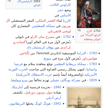
1663:
الرايخس‌تاگ
كارلوس الثالث
،
الدائم
وضع
حجر
الأساس
في
كازرتا
لبناء
القصر الملكي
، المقر المستقبلي
لآل
بوربون
في
مملكة الصقليتين
. المعماري كان
1752:
كارل
لويجي ڤانڤي‌تلي
.
الرابع "البنـّاء" من
1762
- في
مسرح سان كارلو
في ناپولي
ناپولي وصقلية
تـُعرَض لأول مرة في العالم أوپرا
ألساندرو
نل'إندي
من
يوهان كريستيان باخ
.
1783
-
الدراما
الموسيقية
تانكردي Tancredi
من
إگناتس
هولتس‌باور
تـُعرَض لأول مرة في
ميونخ
.
1783
-
مملكة بريطانيا العظمى
توقع معاهدة سلام مع
فرنسا
واسبانيا
، لتنهي بشكل رسمي العداوة التي صاحبت
الحرب الثورية
الأمريكية
(والمعروفة أيضاً بإسم
حرب الاستقلال الأمريكية
).
1839
- في
معركة يونگاي
،
تشيلي
تهزم تحالفاً بين
پيرو
وبوليڤيا
.
1840
- تحريدة فرنسية إلى
أنتارتيكا
،
بقيادة
جول دومون دورڤيل
، تكتشف
أرض أديلي
.
1841
-
هونگ كونگ
يحتلها
البريطانيون
.