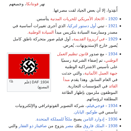
نهر
فونتانكا
، وجميعهم
أُنقِذوا، إلا أن بعض الجياد لقت مصرعها.
1920
-
الاتحاد الأمريكي للحريات المدنية
يتأسس.
1921
- تبني
أول دستور لتركيا
، الذي أجرى تغييرات أساسية في
مصدر وممارسة السيادة بتكريس مبدأ
السيادة الوطنية
.
1929
-
في أريزونا القديمة
، أول فيلم صور متحركة ناطق كامل
يُصور خارج الإستديونهات، يُعرض.
1934
- مع صدور
قانون تنظيم العمل
الوطني
، تم إضفاء الشرعية رسميًا
على تأسيس الاشتراكية الوطنية
جبهة العمل الألمانية
، والتي حدثت
في العام السابق. وهذا يقدم
مبدأ
1934: DAF (علَم
القائد
في المؤسسات التجارية.
المصنع)
الموظفون ملزمون بإظهار الطاعة
المطلقة لرؤسائهم.
1934
-
فوجي‌فيلم
، شركة التصوير الفوتوغرافي والإلكترونيات
تتأسس في
طوكيو
،
اليابان
.
1936
-
إدوارد الثامن
يصبح
ملكاً للمملكة المتحدة
.
1938
-
الملك فاروق
ملك
مصر
يتزوج من
صافيناز ذو الفقار
والتي