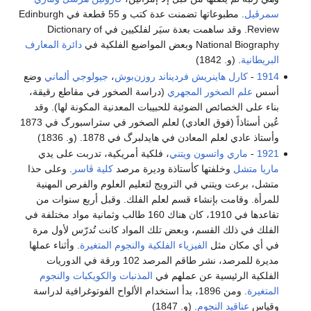
سمرڤيل
. مطبوعاتها تضمنت عدة كتب و 55 قطعة في Edinburgh
Review. وقد ساهمت بعدة سيَر لفلكيين في Dictionary of
National Biography وبعض المواضيع الفلكية في
دائرة المعارف
البريطانية
. (و. 1842)
1914
-
كارل هاينريش فرديناند روزن‌بوش
،
جيولوجي
ألماني
وضع
أسس
علم الصخور المجهري
(دراسة الصخور في مقاطع رقيقة،
بناء على الخصائص الضوئية للحبيبات المعدنية المكونة لها). وقد
عُين أستاذاً (فوق العادي) لعلم الصخور في ستراسبورگ في 1873
وأستاذ عادي لعلم المعادن في هايدلبرگ في 1878. (و. 1836)
1921
-
ماري واتسون ويتني
، فلكية أمريكية، تدربت على يدي
ماريا متشل
وخلفتها كأستاذة وديرة مرصد
كلية ڤاسر
. وعلى حذا
متشل، برعت ويتني في الترويج لتعليم العلوم والفرص المهنية
للمرأة. وقامت بإنشاء قسم لعلم الفلك. وقبل أربع سنوات من
تقاعدها في 1910، كان هناك 160 طالب وثمانية مواد مختلفة في
الفلك في ذلك القسم، وبعض تلك المواد كانت تُدرّس لأول مرة
في أي مكان مثل
الفيزياء الفلكية
والنجوم المتغيرة
. وأثناء عملها
مديرة للمرصد، نشر طاقم المرصد 102 ورقة في الدوريات
الفلكية الرئيسية عن عملهم في
المذنبات
والكويكبات
والنجوم
المتغيرة
. ومن 1896، بدأ استخدام الألواح الفوتوغرافية لدراسة
وقياس
عناقيد النجوم
. (و. 1847)