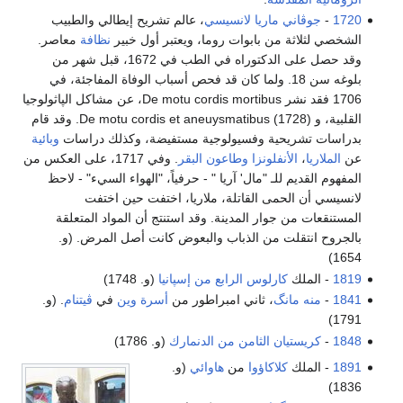
1720
-
جوڤاني ماريا لانسيسي
، عالم تشريح إيطالي والطبيب
الشخصي لثلاثة من بابوات روما، ويعتبر أول خبير
نظافة
معاصر.
وقد حصل على الدكتوراه في الطب في 1672، قبل شهر من
بلوغه سن 18. ولما كان قد فحص أسباب الوفاة المفاجئة، في
1706 فقد نشر De motu cordis mortibus، عن مشاكل الپاثولوجيا
القلبية، و De motu cordis et aneuysmatibus (1728). وقد قام
بدراسات تشريحية وفسيولوجية مستفيضة، وكذلك دراسات
وبائية
عن
الملاريا
،
الأنفلونزا
وطاعون البقر
. وفي 1717، على العكس من
المفهوم القديم للـ "مال' آريا " - حرفياً، "الهواء السيء" - لاحظ
لانسيسي أن الحمى القاتلة، ملاريا، اختفت حين اختفت
المستنقعات من جوار المدينة. وقد استنتج أن المواد المتعلقة
بالجروح انتقلت من الذباب والبعوض كانت أصل المرض. (و.
1654)
1819
- الملك
كارلوس الرابع من إسپانيا
(و. 1748)
1841
-
منه مانگ
، ثاني امبراطور من
أسرة وين
في
ڤيتنام
. (و.
1791)
1848
-
كريستيان الثامن من الدنمارك
(و. 1786)
1891
- الملك
كلاكاؤوا
من
هاوائي
(و.
1836)