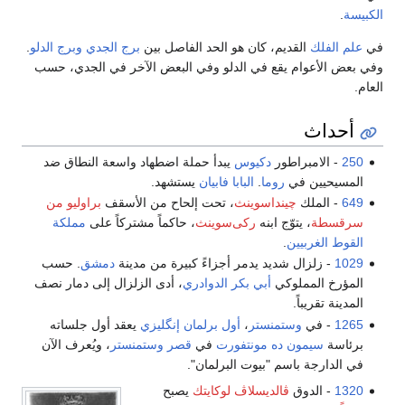
الكبيسة
.
في
علم الفلك
القديم، كان هو الحد الفاصل بين
برج الجدي
وبرج الدلو
.
وفي بعض الأعوام يقع في الدلو وفي البعض الآخر في الجدي، حسب
العام.
أحداث
250
- الامبراطور
دكيوس
يبدأ حملة اضطهاد واسعة النطاق ضد
المسيحيين في
روما
.
البابا فابيان
يستشهد.
649
- الملك
چينداسوينث
، تحت إلحاح من الأسقف
براوليو من
سرقسطة
، يتوّج ابنه
ركى‌سوينث
، حاكماً مشتركاً على
مملكة
القوط الغربيين
.
1029
- زلزال شديد يدمر أجزاءً كبيرة من مدينة
دمشق
. حسب
المؤرخ المملوكي
أبي بكر الدوادري
، أدى الزلزال إلى دمار نصف
المدينة تقريباً.
1265
- في
وستمنستر
،
أول برلمان إنگليزي
يعقد أول جلساته
برئاسة
سيمون ده مونتفورت
في
قصر وستمنستر
، ويُعرف الآن
في الدارجة باسم "بيوت البرلمان".
1320
- الدوق
ڤالديسلاڤ لوكايتك
يصبح