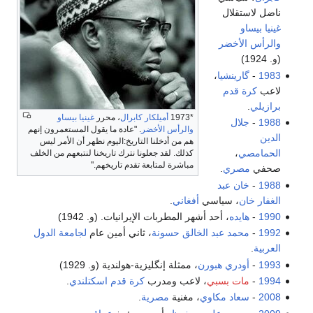
ناضل لاستقلال
غينيا بيساو
والرأس الأخضر
(و. 1924)
1983
-
گارينشيا
،
لاعب
كرة قدم
برازيلي
.
*1973
أميلكار كابرال
، محرر
غينيا بيساو
1988
-
جلال
والرأس الأخضر
. "عادة ما يقول المستعمرون إنهم
الدين
هم من أدخلنا التاريخ:اليوم نظهر أن الأمر ليس
الحمامصي
،
كذلك. لقد جعلونا نترك تاريخنا لنتبعهم من الخلف
مباشرة لمتابعة تقدم تاريخهم."
صحفي
مصري
.
1988
-
خان عبد
الغفار خان
، سياسي
أفغاني
.
1990
-
هايده
، أحد أشهر المطربات الإيرانيات. (و. 1942)
1992
-
محمد عبد الخالق حسونة
، ثاني أمين عام
لجامعة الدول
العربية
.
1993
-
أودري هبورن
، ممثلة إنگليزية-هولندية (و. 1929)
1994
-
مات بسبي
، لاعب ومدرب
كرة قدم
اسكتلندي
.
2008
-
سعاد مكاوي
، مغنية
مصرية
.