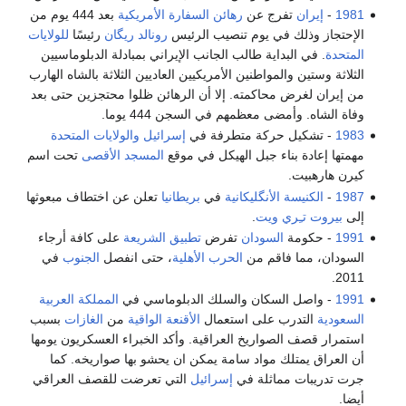
1981
-
إيران
تفرج عن
رهائن السفارة الأمريكية
بعد 444 يوم من
الإحتجاز وذلك في يوم تنصيب الرئيس
رونالد ريگان
رئيسًا
للولايات
المتحدة
. في البداية طالب الجانب الإيراني بمبادلة الدبلوماسيين
الثلاثة وستين والمواطنين الأمريكيين العاديين الثلاثة بالشاه الهارب
من إيران لغرض محاكمته. إلا أن الرهائن ظلوا محتجزين حتى بعد
وفاة الشاه. وأمضى معظمهم في السجن 444 يوما.
1983
- تشكيل حركة متطرفة في
إسرائيل
والولايات المتحدة
مهمتها إعادة بناء جبل الهيكل في موقع
المسجد الأقصى
تحت اسم
كيرن هارهبيت.
1987
-
الكنيسة الأنگليكانية
في
بريطانيا
تعلن عن اختطاف مبعوثها
إلى
بيروت
تـِري ويت
.
1991
- حكومة
السودان
تفرض
تطبيق الشريعة
على كافة أرجاء
السودان، مما فاقم من
الحرب الأهلية
، حتى انفصل
الجنوب
في
2011.
1991
- واصل السكان والسلك الدبلوماسي في
المملكة العربية
السعودية
التدرب على استعمال
الأقنعة الواقية
من
الغازات
بسبب
استمرار قصف الصواريخ العراقية. وأكد الخبراء العسكريون يومها
أن العراق يمتلك مواد سامة يمكن ان يحشو بها صواريخه. كما
جرت تدريبات مماثلة في
إسرائيل
التي تعرضت للقصف العراقي
أيضا.