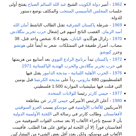
1962
- أمير
دولة الكويت
الشيخ
عبد الله السالم الصباح
يفتتح أولى
جلسات
المجلس التأسيسي المنتخب
والمكلف بوضع دستور
للدولة.
1969
- شرطة
پاكستان الشرقية
تقتل الطالب الناشط
أمان الله
أسد الزمان
. الغضب الناتج أسهم في إشعال
حرب تحرير بنگلادش
.
1970
- زلزال هوكّايدو،
اليابان
، بقوة 6.4. شخص واحد قتل، 38
مصاب، أضرار طفيفة في الممتلكات. شعر به أيضاً على
هونشو
وجزر
كيوشو
.
1972
-
پاكستان
تبدأ
برنامج الرادع النووي
بعد أسابيع من هزيمتها
في
حرب تحرير بنگلادش
والحرب الهندية الپاكستانية 1971
.
1976
-
الحرب الأهلية اللبنانية
-
مذبحة الدامور
يقتل فيها
الفلسطينيون 680
ماروني
، رداً على
مذبحة الكرنتينا
قبل يومين
التي قتلت فيها ميليشيات الموارنة 1.500 فلسطيني.
1977
-
جيمي كارتر
رئيسا
للولايات المتحدة
.
1980
- أعلن الرئيس الأميركي
جيمي كارتر
عن مقاطعة
الأمريكيين
للألعاب الأولمبية
في
موسكو
بسبب
الغزو السوڤيتي
لأفغانستان
. وطالب كارتر في رسالة الى
اللجنة الأولمبية الدولية
بأن لا تسمح بإجراء الألعاب إلا بعد سحب القوات السوفيتية من
أفغانستان فوراً. إلا أن اللجنة لم توافق على هذا الطلب. فأقيمت
الألعاب في موسكو، ولكن بعدد أقل بعض الشيء من المشاركين.