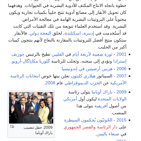
خطوة باتجاه الانتاج المكثف للأدوية البشرية في الحيوانات. وهدفهما
كان تحويل الأبقار إلى مصانع أدوية تنتج حليباً بكميات تجارية ويكون
محتوياً على البروتينات البشرية الهامة في معالجة الأمراض
البشرية. وقد استخدم العلماء تنويعة من تلك التقنيات التي كانت
قد اُستُخدمت في
إدنبرة
،
اسكتلندة
، لخلق
النعجة دولي
. فالأبقار
ستكون منتِج أفضل للبروتينات بالمقارنة بالنعاج لأنهم ينتجون كميات
أكبر من الحليب.
2001
-
ثورة شعبية لأربعة أيام
في
الفلپين
تطيح بالرئيس
جوزيف
إسترادا
وتؤدي إلى سجنه، وتجلب للرئاسة
گلوريا مكاپاگال-أرويو
.
2006
-
هزتين أرضيتين في إندونيسيا
.
2007
- السيناتور
هيلاري كلنتون
تعلن نيتها خوض
انتخابات الرئاسة
الأمريكية
عن
الحزب الديموقراطي
عام
2008
.
2009
-
باراك أوباما
يتولى رئاسة
الولايات المتحدة
ليكون أول
أمريكي
من أصول
أفريقية
يتولى هذا
المنصب.
2015
-
الحُوثيّون
يُحكمون السيطرة
على
دار الرئاسة
والقصر الجمهوري
2009: حفل تنصيب
باراك أوباما
في
صنعاء
باليمن
.