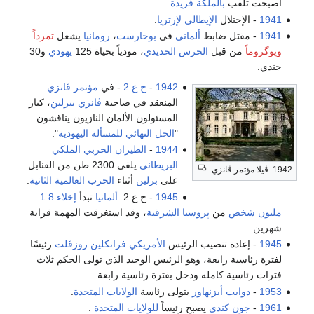
أصبحت تلقب
بالملكة فريدة
.
1941
- الإحتلال
الإيطالي
لإرتريا
.
1941
- مقتل ضابط
ألماني
في
بوخارست
،
رومانيا
يشغل
تمرداً
وپوگروماً
من قبل
الحرس الحديدي
، مودياً بحياة 125
يهودي
و30
جندي.
1942
-
ح.ع.2
- في
مؤتمر ڤانزي
المنعقد في ضاحية
ڤانزي
ببرلين
، كبار
المسئولون الألمان النازيون يناقشون
"
الحل النهائي للمسألة اليهودية
".
1944
-
الطيران الحربي الملكي
البريطاني
يلقي 2300 طن من القنابل
1942: ڤيلا مؤتمر ڤانزي
على
برلين
أثناء
الحرب العالمية الثانية
.
1945
- ح.ع.2:
ألمانيا
تبدأ
إخلاء 1.8
مليون شخص
من
پروسيا الشرقية
، وقد استغرقت المهمة قرابة
شهرين.
1945
- إعادة تنصيب الرئيس
الأمريكي
فرانكلين روزڤلت
رئيسًا
لفترة رئاسية رابعة، وهو الرئيس الوحيد الذي تولى الحكم ثلاث
فترات رئاسية كامله ودخل بفترة رئاسية رابعة.
1953
-
دوايت أيزنهاور
يتولى رئاسة
الولايات المتحدة
.
1961
-
جون كندي
يصبح رئيساً
للولايات المتحدة
.