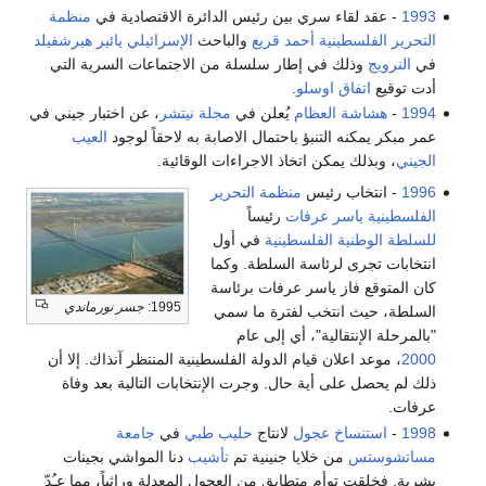
1993
- ‬عقد لقاء سري ‬بين رئيس الدائرة الاقتصادية في ‬
منظمة
التحرير الفلسطينية
أحمد قريع
والباحث
الإسرائيلي
يائير هيرشفيلد
في
النرويج
وذلك في إطار سلسلة من الاجتماعات السرية التي
أدت توقيع
اتفاق اوسلو
.‬
1994
-
هشاشة العظام
يُعلن في
مجلة نيتشر
، عن اختبار جيني في
عمر مبكر يمكنه التنبؤ باحتمال الاصابة به لاحقاً لوجود
العيب
الجيني
، وبذلك يمكن اتخاذ الاجراءات الوقائية.
1996
- انتخاب رئيس
منظمة التحرير
الفلسطينية
ياسر عرفات
رئيساً
للسلطة الوطنية الفلسطينية
في أول
انتخابات تجرى لرئاسة السلطة. وكما
كان المتوقع فاز ياسر عرفات برئاسة
1995:
جسر نورماندي
السلطة، حيث انتخب لفترة ما سمي
"بالمرحلة الإنتقالية"، أي إلى عام
2000
، موعد اعلان قيام الدولة الفلسطينية المنتظر آنذاك. إلا أن
ذلك لم يحصل على أية حال. وجرت الإنتخابات التالية بعد وفاة
عرفات.
1998
-
استنساخ
عجول
لانتاج
حليب طبي
في
جامعة
مساتشوستس
من خلايا جنينية تم
تأشيب
دنا المواشي بجينات
بشرية. فخلقت توأم متطابق من العجول المعدلة وراثياً، مما عـُدّ