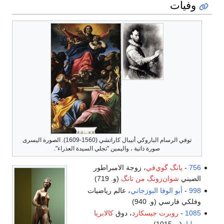
وفيات
توفي الرسام الباروكي أنيبال كاراتشي (1560-1609). الصورة اليسرى
صورة ذاتية ، واليمين "تجلي السيدة العذراء".
756
-
يانگ گوي‌في
، زوجة الامبراطور
الصيني
شوان‌زونگ من تانگ
(و. 719)
998
-
أبو الوفا البوزجاني
، عالم رياضيات
وفلكي فارسي (و. 940)
1085
-
روبرت جيسكارد
، دوق
كالابريا