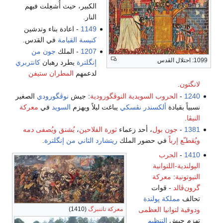
الكبير، حيث أُشعِلت فيهم
النار.
1149
- اعادة بناء وتدشين
كنيسة القيامة
في القدس.
1207
- الملك
جون من
1099: احتلال القدس
إنگلترة
يطرد رهبان
كانتربري
لدعمهم
المطران
ستيفن
لانگتون
.
1240
-
الحروب السويدية النوڤگورودية
: جيش
نوڤگورودي
الصغير
نسبياً بقيادة
ألكسندر نڤسكي
يباغت ليلاً ويهزم
السويد
في
معركة
النيڤا
.
1381
-
جون بول
، أحد زعماء
ثورة الفلاحين
،
يُشنق ويُصفى دمه
ويُقطـّع إرباً
في حضور الملك
ريتشارد الثاني من إنگلترة
.
1410
-
الحرب
الپولندية-اللتوانية
التيوتونية
:
معركة
گرون‌ڤالد
- قوات
تحالف
مملكة پولندة
ودوقية لتوانيا العظمى
معركة تاننبرگ
(1410)
تهزم جيش
التنظيم