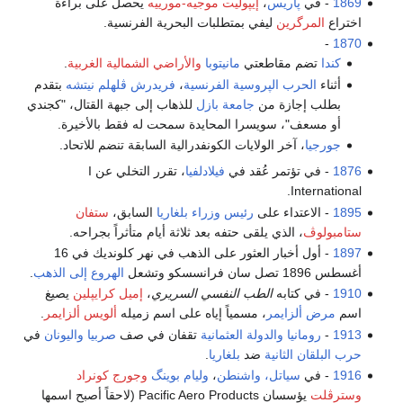
1869
- في
پاريس
،
إيپوليت موجيه-مورييه
يحصل على براءة
اختراع
المرگرين
ليفي بمتطلبات البحرية الفرنسية.
-
1870
كندا
تضم مقاطعتي
مانيتوبا
والأراضي الشمالية الغربية
.
أثناء
الحرب الپروسية الفرنسية
،
فريدرش ڤلهلم نيتشه
بتقدم
بطلب إجازة من
جامعة بازل
للذهاب إلى جبهة القتال، "كجندي
أو مسعف"، سويسرا المحايدة سمحت له فقط بالأخيرة.
جورجيا
، آخر الولايات الكونفدرالية السابقة تنضم للاتحاد.
1876
​​- في تؤتمر عُقد في
فيلادلفيا
، تقرر التخلي عن I
International.
1895
- الاعتداء على
رئيس وزراء بلغاريا
السابق،
ستفان
ستامبولوڤ
، الذي يلقى حتفه بعد ثلاثة أيام متأثراً بجراحه.
1897
- أول أخبار العثور على الذهب في نهر كلونديك في 16
أغسطس 1896 تصل سان فرانسسكو وتشعل
الهروع إلى الذهب
.
1910
- في كتابه
الطب النفسي السريري
،
إميل كرايپلين
يصيغ
اسم
مرض ألزايمر
، مسمياً إياه على اسم زميله
ألويس ألزايمر
.
1913
-
رومانيا
والدولة العثمانية
تقفان في صف
صربيا
واليونان
في
حرب البلقان الثانية
ضد
بلغاريا
.
1916
- في
سياتل، واشنطن
،
وليام بوينگ
وجورج كونراد
وسترڤلت
يؤسسان Pacific Aero Products (لاحقاً أصبح اسمها