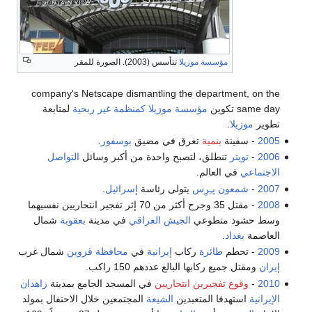
مؤسسة موزيلا
تتأسس (2003). الصورة للمقر
company's Netscape dismantling the department, on the
same day تكوين
مؤسسة موزيلا
كمنظمة غير ربحية
لمتابعة
تطوير
موزيلا
.
2005
- سفينة
بنمية
تغرق في مضيق
بوسفور
.
2006
-
تويتر
تنطلق، لتصبح واحدة من أكبر وسائل
التواصل
الاجتماعي
في العالم.
2007
-
شمعون پـِرِس
يتولى رئاسة
إسرائيل
.
2008
- مقتل 35 وجرح أكثر من 70 إثر تفجير انتحاريين نفسيهما
وسط حشود متطوعي
الجيش العراقي
في مدينة
بعقوبة
شمال
العاصمة
بغداد
.
2009
- تحطم
طائرة
ركاب
إيرانية
في
محافظة قزوين
شمال غرب
إيران
ومقتل جميع ركابها البالغ عددهم 150 راكب.
2010
-
وقوع تفجيرين انتحاريين
في المسجد الجامع بمدينة
زاهدان
الإيرانية
استهدفا المتعبدين
الشيعة
المجتمعين خلال الاحتفال بمولد