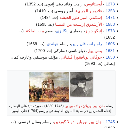
1273
-
أوستاتوس
، راهب وقائد ديني إثيوپي (ت. 1352)
1353
-
ڤلاديمير الجريء
، أمير روسي (ت. 1410)
1471
-
إسكندر، امبراطور الحبشة
(ت. 1494)
1553
-
الأرشدوق إرنست من النمسا
(ت. 1595)
1573
-
إنيگو جونز
، معماري
إنگليزي
، صمم
بيت الملكة
. (ت.
1652)
1606
-
رامبرانت فان راين
، رسام
هولندي
. (ت. 1669)
1631
-
ينس يول
، دبلوماسي دنماركي (ت. 1700)
1638
-
جوڤاني بوناڤنتورا ڤيڤياني
، مؤلف موسيقي وعازف كمان
إيطالي (ت. 1693)
رسام
جان بيير نوربلان دو لا جوردين
(1745-1830). صورة ذاتية على اليسار ،
إعدام المتمردين في مدينة السوق القديمة في وارسو (1794) على اليمين
1745
-
جان پيير نوربلين دو لا گوردين
، رسام ومثال فرنسي. (ت.