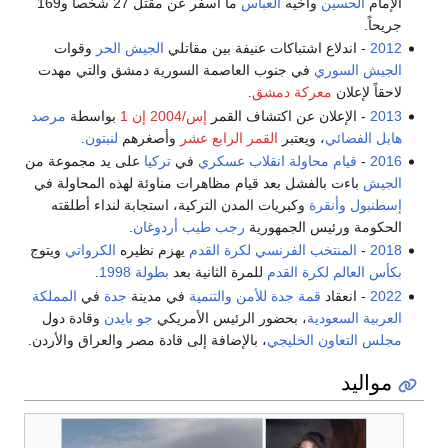
الإمام
الحسين
وأخيه
العباس
ما أسفر عن مقتل 27 شخصاً و169
جريحاً.
2012
- اندلاع اشتباكات عنيفة بين مقاتلي
الجيش الحر
وقوات
الجيش السوري
في جنوب العاصمة السورية دمشق والتي مهدت
لاحقاً لإعلان
معركة دمشق
.
2013
- الإعلان عن اكتشاف القمر
إس/2004 إن 1
بواسطة
مرصد
هابل الفضائي
، ويعتبر
القمر الرابع عشر
وأصغرهم
لنبتون
.
2016
-
قيام محاولة انقلاب عسكري
في
تركيا
على يد مجموعة من
الجيش
باءت بالفشل بعد قيام مظاهرات مناوئة لهذه المحاولة في
إسطنبول
وأنقرة
وكبريات المدن التركية، استجابة لنداء أطلقته
الحكومة ورئيس الجمهورية
رجب طيب أردوغان
.
2018
-
المنتخب الفرنسي لكرة القدم
يهزم نظيره
الكرواتي
ويتوج
بكأس العالم لكرة القدم
للمرة الثانية بعد
بطولة 1998
.
2022
- انعقاد
قمة جدة للأمن والتنمية
في مدينة
جدة
في
المملكة
العربية السعودية
، بحضور الرئيس الأمريكي
جو بايدن
وقادة دول
مجلس التعاون الخليجي
، بالإضافة إلى قادة مصر والعراق والأردن.
مواليد