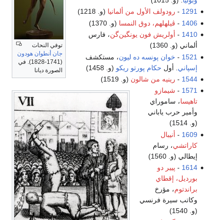
وبوليا
. (و. 1015)
1291
-
رودولف الأول من ألمانيا
(و. 1218)
1406
-
ڤيلهلهم، دوق النمسا
(و. 1370)
1410
-
أولريش فون يونگين‌گن
، فارس
ألماني (و. 1360)
توفي النحات
جان أنطوان هودون
1521
-
خوان پونسه ده ليون
، مستكشف
(1741-1828). في
إسپاني
. أول
حكام پورتو ريكو
(و. 1458)
الصورة ديانا
1544
-
رينيه من شالون
(و. 1519)
1571
-
شيمازو
تاهيسا
، ساموراي
وأمير حرب ياباني
(و. 1514)
1609
-
أنيبال
كاراتشي
، رسام
إيطالي (و. 1560)
1614
-
پيير دو
بورديل، إقطاي
براندتوم
، مؤرخ
وكاتب سيرة فرنسي
(و. 1540)