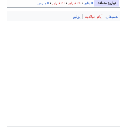
تواريخ متعلقة
0 يناير
•
30 فبراير
•
31 فبراير
•
0 مارس
تصنيفان
:
أيام ميلادية
يوليو