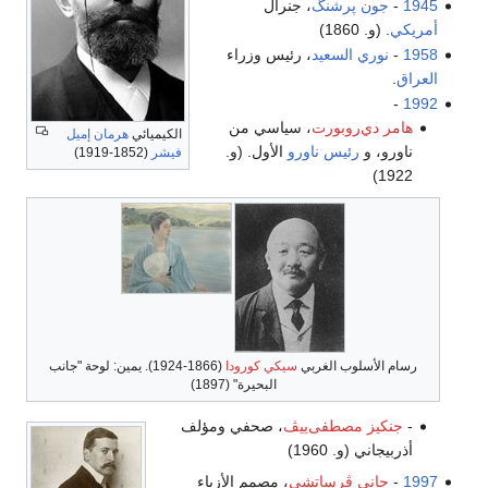
1945
-
جون پرشنگ
، جنرال
أمريكي
. (و. 1860)
1958
-
نوري السعيد
، رئيس وزراء
العراق
.
-
1992
هامر دي‌روبورت
، سياسي من
الكيميائي
هرمان إميل
ناورو، و
رئيس ناورو
الأول. (و.
فيشر
(1852-1919)
1922)
رسام الأسلوب الغربي
سيكي كورودا
(1866-1924). يمين: لوحة "جانب
البحيرة" (1897)
-
جنكيز مصطفى‌ييڤ
، صحفي ومؤلف
أذربيجاني (و. 1960)
1997
-
جاني ڤرساتشي
، مصمم الأزياء