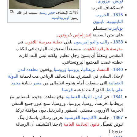
لويس، مزوري
،
لاستكشاف الغرب.
1799: اكتشاف
حجر رشيد
. تسبب في فك
1815
-
الحروب
رموز
الهيروغليفية
الناپليونية
:
ناپليون
بوناپبرت
يستسلم
على متن السفينة
إتش‌إم‌إس
بلروفون
.
1838
-
رالف والدو إمرسون
يلقي
خطبة مدرسة اللاهوت
في
مدرسة هارڤرد للاهوت
، مستبعداً المعجزات الواردة في الكتاب
المقدس ومعلناً أن يسوع رجل عظيم، ولكنه ليس الله. اثارت
خطبته غضب المجتمع الپروتستانتي.
1840
-
النمسا
،
بريطانيا
،
پروسيا
وروسيا
يوقعون
معاهدة لندن
لإحلال السلام في المشرق. هذا التحالف الرباعي هب لحماية
الدولة
العثمانية
التي سقطت أمام هجوم انفصالي من
مصر
بقيادة
محمد
علي باشا
، الذي كانت تدعمه
فرنسا
.
1841
- في
لندن
،
الدولة العثمانية
توقع معاهدة جديدة للمضائق مع
بريطانيا، فرنسا، روسيا، پروسيا، وروسيا، تمنع عبور جميع السفن
الحربية الأوروپي مضيقي البسفور والدردنيل دون موافقة تركيا.
1867
- جلسة
الأكاديمية الفرنسية
تعرض رسائل پاسكال ينگ
نيوتن تفصـِّل
قانون الجاذبية العامة
(لاحقا اكتـُشـِف أن الرسالة
مزورة.)