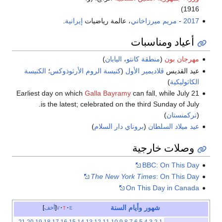
1916)
2017
-
مريم ميرزاخاني
، عالمة رياضيات
إيرانية
.
أعياد ومناسبات
مهرجان بون
(
منطقة كانتو
،
اليابان
)
عيد القديس
ڤلاديمير الأول
(
كنيسة الروم الأرثوذوكس
؛
الكنيسة
الكاثوليكية
)
Earliest day on which
Galla Bayramy
can fall, while July 21
is the latest; celebrated on the third Sunday of July.
(
تركمنستان
)
عيد ميلاد السلطان
(
بروناي دار السلام
)
وصلات خارجية
BBC: On This Day
The New York Times
: On This Day
On This Day in Canada
شهور
وأيام
السنة
e
t
v
أخف
21
20
19
18
17
16
15
14
13
12
11
10
9
8
7
6
5
4
3
2
1