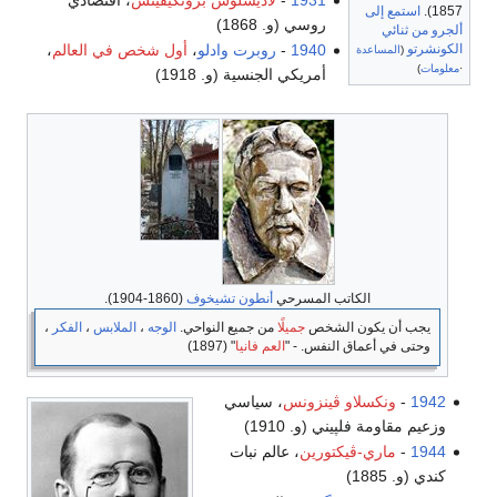
1857).
استمع إلى
روسي (و. 1868)
ألجرو من ثنائي
الكونشرتو
1940
-
روبرت وادلو
،
أول شخص في العالم
،
(
المساعدة
·
معلومات
)
أمريكي الجنسية (و. 1918)
الكاتب المسرحي
أنطون تشيخوف
(1860-1904).
يجب أن يكون الشخص
جميلًا
من جميع النواحي.
الوجه
،
الملابس
،
الفكر
،
وحتى في أعماق النفس. - "
العم فانيا
" (1897)
1942
-
ونكسلاو ڤينزونس
، سياسي
وزعيم مقاومة فلپيني (و. 1910)
1944
-
ماري-ڤيكتورين
، عالم نبات
كندي (و. 1885)