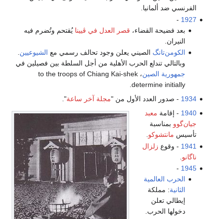
الفرنسي ضد ألمانيا.
-
1927
بعد فضيحة القضاء،
قصر العدل في ڤيينا
يُقتحم وتُضرم فيه
النيران.
الكومن‌تانگ
الصيني يعلن وجود تحالف رسمي مع
الشيوعيين
.
وبالتالي تندلع الحرب الأهلية من أجل السلطة بين فصيلين في
جمهورية الصين
، to the troops of Chiang Kai-shek
determine initially.
1934
- صدور العدد الأول من "
مجلة آخر ساعة
".
1940
- إقامة
معبد
جيان‌گوو
بمناسبة
تأسيس
مانتشوكو
.
1941
- وقوع
زلزال
ناگانو
.
-
1945
الحرب العالمية
الثانية
: مملكة
إيطالي تعلن
دخولها الحرب.