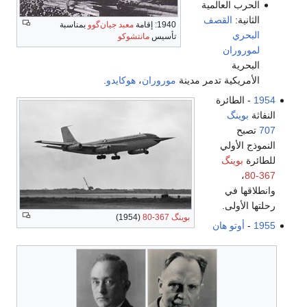
الحرب العالمية
الثانية:
القصف
1940: إقامة
معبد جيان‌گوو
بمناسبة
البحري
تأسيس
مانتشوكو
لموروران
البحرية
الأمريكية تدمر مدينة
موروران
،
هوكايدو
.
1954
- الطائرة
النفاثة
بوينگ
707
تصبح
النموذج الأولي
للطائرة
بوينگ
،
367-80
وانطلاقها في
رحلتها الأولى.
بوينگ 367-80
(1954)
1955
-
أوتو هان