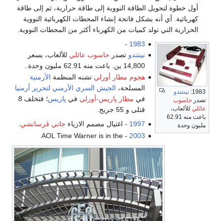
أول خطوة لتحويل الطاقة النووية إلى طاقة حرارية، ثم إلى طاقة
كهربائية. أي أنه يشكل فاتحة إنشاء المحطات الكهربائية النووية
الحرارية التي تولد كميات من الكهرباء أكثر من المحطات النووية.
-
1983
نينتندو
تصدر
حاسوب عائلي
للألعاب، بسعر
14,800 ين. باعت منه 62.91 مليون وحدة..
هجوم مطار أورلي
تشنه المنظمة
الأرمنية
المسلحة،
الجيش السري الأرمني لتحرير أرمنيا
1983:
نينتندو
في
مطار پاريس-أورلي
في
پاريس
؛ فتخلف 8
تصدر
حاسوب
عائلي
للألعاب،
قتلى و 55 جريح.
باعت منه 62.91
1997
- اغتيال مصمم الازياء
جاني ڤرساتشي
.
مليون وحدة
- AOL Time Warner is in the
2003