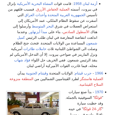
أزمة لبنان 1958
: قامت قوات
المشاة البحرية الأمريكية
بإنزال
في بيروت، أسمته
العملية الخفاش الأزرق
. فبسبب قلقهم من
تأسيس
الجمهورية العربية المتحدة
وأحداث العراق
التي
أسفرت عن سقوط النظام الملكي، عمد الأمريكان إلى
استعراض العضلات في شرق
البحر المتوسط
وأرسلوا إلى
هناك
الأسطول السادس
، بناء على
مبدأ أيزنهاور
. وعندما
اندلعت انتفاضة المعارضة في لبنان طلب الرئيس
كميل
شمعون
المساعدة من الولايات المتحدة. فتحتَ جنح الظلام
وصلت الى الشواطئ اللبنانية ثلاث
حاملات طائرات
أمريكية
ونزل المارينز في ضواحي بيروت. إلا أن التدخل الأمريكي لم
ينقذ الرئيس شمعون. ففي الخريف حل اللواء
فؤاد شهاب
محله، فيما غادرت القوات الأميركية أراضي لبنان.
1966
-
حرب ڤيتنام
: الولايات المتحدة
وڤيتنام الجنوبية
يبدآن
العملية هاستنگز
لطرد الڤيتناميين الشماليين من
المنطقة منزوعة
السلاح الڤيتنامية
.
1970
- بدأ صنع سيارات
"
ڤولگا
" السوفيتية بالجملة.
وقد حظيت سيارة
"
گاز-24 ڤولگا
" في حينه
باقبال واسع في روسيا