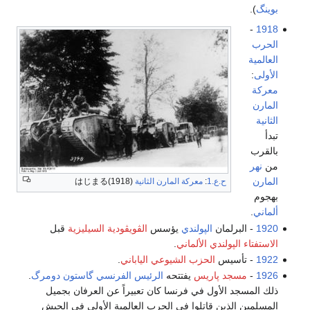
بوينگ
).
-
1918
الحرب
العالمية
الأولى
:
معركة
المارن
الثانية
تبدأ
بالقرب
من
نهر
المارن
ح.ع.1
:
معركة المارن الثانية
はじまる(1918)
بهجوم
ألماني
.
1920
- البرلمان
الپولندي
يؤسس
الڤويڤودية السيليزية
قبل
الاستفتاء الپولندي الألماني
.
1922
- تأسيس
الحزب الشيوعي الياباني
.
1926
-
مسجد پاريس
يفتتحه
الرئيس الفرنسي
گاستون دومرگ
.
ذلك المسجد الأول في فرنسا كان تعبيراً عن العرفان بجميل
المسلمين الذين قاتلوا في الحرب العالمية الأولى في الجيش