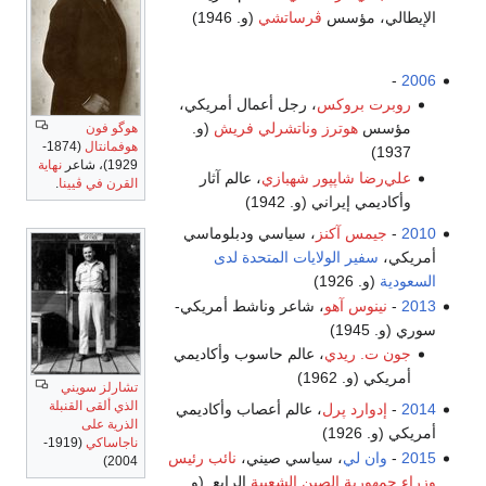
الإيطالي، مؤسس
ڤرساتشي
(و. 1946)
-
2006
روبرت بروكس
، رجل أعمال أمريكي،
مؤسس
هوترز
وناتشرلي فريش
(و.
هوگو فون
هوفمانتال
(1874-
1937)
1929)، شاعر
نهاية
علي‌رضا شاپپور شهبازي
، عالم آثار
القرن في ڤيينا
.
وأكاديمي إيراني (و. 1942)
2010
-
جيمس آكنز
، سياسي ودبلوماسي
أمريكي،
سفير الولايات المتحدة لدى
السعودية
(و. 1926)
2013
-
نينوس آهو
، شاعر وناشط أمريكي-
سوري (و. 1945)
جون ت. ريدي
، عالم حاسوب وأكاديمي
أمريكي (و. 1962)
تشارلز سويني
الذي ألقى القنبلة
2014
-
إدوارد پرل
، عالم أعصاب وأكاديمي
الذرية على
أمريكي (و. 1926)
ناجاساكي
(1919-
2015
-
وان لي
، سياسي صيني،
نائب رئيس
2004)
وزراء جمهورية الصين الشعبية
الرابع. (و.