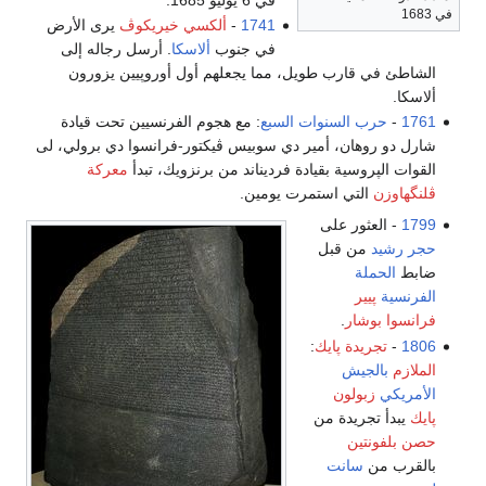
في 1683
1741
-
ألكسي خيريكوڤ
يرى الأرض
في جنوب
ألاسكا
. أرسل رجاله إلى
الشاطئ في قارب طويل، مما يجعلهم أول أوروپيين يزورون
ألاسكا.
1761
-
حرب السنوات السبع
: مع هجوم الفرنسيين تحت قيادة
شارل دو روهان، أمير دي سوبيس ڤيكتور-فرانسوا دي برولي، لى
القوات الپروسية بقيادة فرديناند من برنزويك، تبدأ
معركة
ڤلنگهاوزن
التي استمرت يومين.
1799
- العثور على
حجر رشيد
من قبل
ضابط
الحملة
الفرنسية
پيير
فرانسوا بوشار
.
1806
-
تجريدة پايك
:
الملازم
بالجيش
الأمريكي
زبولون
پايك
يبدأ تجريدة من
حصن بلفونتين
بالقرب من
سانت