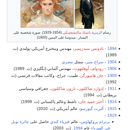
رسام
الرمزية
ياتسك مالتشفسكي
(1854-1929). صورة شخصية على
اليسار ، ميدوسا على اليمين (1900)
1894
-
تادوتس سندزيمير
، مهندس ومخترع أمريكي-پولندي (ت.
1989)
1904
-
سراج منير
، ممثل
مصري
.
1906
-
رودولف أوهلنهوت
، مهندس ألماني-إنگليزي (ت. 1989)
1909
-
جان هامبورگر
، طبيب، جراح، وكاتب مقالات فرنسي (ت.
1992)
1911
-
إدوارد شاكلتون، بارون شاكلتون
، جغرافي وسياسي
بريطاني (ت. 1994)
1914
-
أختر حميد خان
، ناشط وعالم پاكستاني (ت. 1999)
1915
-
ألبرت گيورسو
، عالم أمريكي (ت. 2010)
-
1918
برترام بروكهاوس
، عالم
فيزياء
كندي
حاصل على
جائزة نوبل
في الفيزياء
عام
1994
. (ت. 2003)