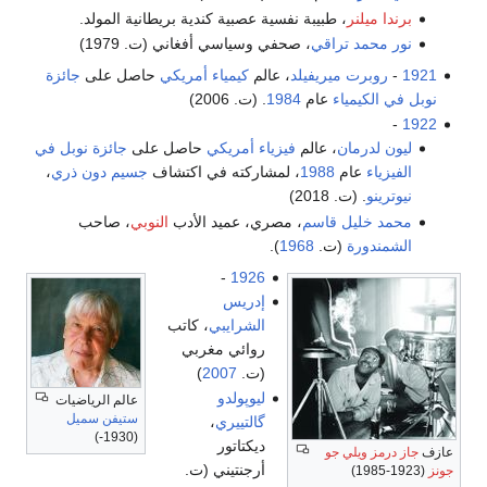
برندا ميلنر
، طبيبة نفسية عصبية كندية بريطانية المولد.
نور محمد تراقي
، صحفي وسياسي أفغاني (ت. 1979)
1921
-
روبرت ميريفيلد
، عالم
كيمياء
أمريكي
حاصل على
جائزة
نوبل في الكيمياء
عام
1984
. (ت. 2006)
-
1922
ليون لدرمان
، عالم
فيزياء
أمريكي
حاصل على
جائزة نوبل في
الفيزياء
عام
1988
، لمشاركته في اكتشاف
جسيم دون ذري
،
نيوترينو
. (ت. 2018)
محمد خليل قاسم
، مصري، عميد الأدب
النوبي
، صاحب
الشمندورة
(ت.
1968
).
-
1926
إدريس
الشرايبي
، كاتب
روائي مغربي
(ت.
2007
)
ليوپولدو
عالم الرياضيات
ستيفن سميل
گالتييري
،
(1930-)
ديكتاتور
عازف
جاز درمز
ويلي جو
أرجنتيني (ت.
جونز
(1923-1985)