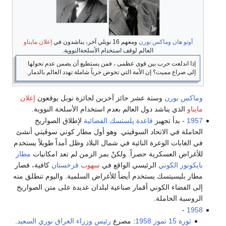
أوتو هان
وماكس بورن
ومعهم 16 نوبلي آخر، يناشدون في
إعلان مايناو
العالم لوقف استخدام الأسلحةالنووية.
إذا اندلعت حرب بين قوى عظمى ، فمن يستطيع أن يضمن عدم تحولها
إلى صراع مميت؟ إن الأمة التي تخوض حرباً شاملة تهدد العالم بالدمار.
وماكس بورن
وستة عشر حائز آخرين لجائزة نوبل يوقعون
إعلان
مايناو
الذي يناشد دول العالم بعدم استخدام الأسلحة النووية.
1957
- بدأ تجهيز
قاعدة پلستسك الفضائية
لإطلاق الصواريخ
الحاملة في الاتحاد السوڤيتي. وهو أول مطار كوني سوڤيتي أنشئ
في الغابات الوعرة النائية في شمال البلاد وظل أمداً طويلاً يستخدم
للأغراض العسكرية حصراً. ولكنْ بمر الزمن لم تعد امكانيات
مطار
بايكونور الكوني
الرئيسي الواقع في
سهوب
قزخستان
كافية، فصار
مطار بليسيتسك يستخدم أيضاً للأغراض السلمية. واليوم تنطلق منه
إلى الفضاء الكوني أقمار صناعية لبلدان عديدة على متن الصواريخ
الروسية الحاملة.
-
1958
ثورة 15 تموز 1958
: مصرع
رئيس وزراء العراق
نوري السعيد
.