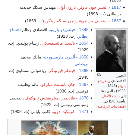
1830)
1817
-
السير جون فاولر، بارون أول
، مهندس سكك حديدية
بريطاني (ت. 1898)
1837
-
ستفاني من هوهنزولرن-سيگمارينگن
(ت. 1859)
1848
-
فيلفريدو باريتو
، اقتصادي وعالم
اجتماع
إيطالي
(ت. 1923)
1854
-
ياتسك مالتشفسكي
، رسام پولندي. (ت.
1929)
1856
-
ألفريد هارمسورث
، مالك صحف
بريطاني
.
1865
-
ڤيلهلم ڤيرتينگر
، رياضياتي نمساوي (ت.
الخبير
1945)
الاقتصادي
ويلفريدو
1867
-
جان-باتيست شاركو
، عالم وطبيب
باريتو
(1848-
فرنسي (ت. 1936)
1923) ، الذي دعا
إلى
باريتو الأمثل
1870
-
ڤلاديمير دميتريڤيتش نابوكوڤ
، صحفي
وأصبح رائدًا في
وسياسي روسي (ت. 1922)
اقتصاديات الرفاهية
1871
-
كونيكيدا دوپو
، كاتب ياباني (ت. 1908)