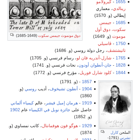
1655
-
گيرولامو
رينالدي
، معماري
إيطالي (و. 1570)
1685
-
جيمس
سكوت، دوق أول
دوق مونموث
جيمس سكوت
(1649-1685)
موموث
(و. 1649)
1750
-
ڤاسيلي
تاتيشتشڤ
، رجل دولة روسي (و. 1686)
1765
-
شارل-أندريه فان لو
، رسام فرنسي (و. 1705)
1828
-
جان-أنطوان أودون
، نحات فرنسي (و. 1741)
1844
-
كلود شارل فوريل
، مؤرخ فرنسي (و. 1772)
1857
- (و. 1791)
1904
-
أنطون تشيخوف
، أديب
روسي
(و.
1860)
1919
-
هرمان إميل فيشر
، عالم
كيمياء
ألماني
حاصل على
جائزة نوبل في الكيمياء
عام
1902
(و. 1852)
1929
-
هوگو فون هوفمانتال
، كاتب نمساوي (و.
1874)
الملحن
كارل
تشرني
(1791-
1931
-
لاديسلوس بروتكيڤيتس
، اقتصادي