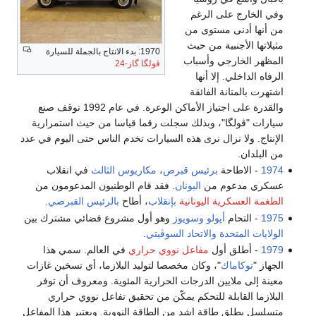
وفي الخارج على الرغم
من أنها أدنى مستوى من
مثيلاتها الأجنبية من حيث
1970: بدء الانتاج بالجملة للسيارة
المظهر الخارجي وأسباب
ڤولگا گاز-24
الرفاه الداخلي. إلا أنها
اشتهرت بالمتانة الفائقة
والقدرة على اجتياز الأماكن الوعرة. في عام 1992 توقف صنع
سيارات "ڤولگا"، وبذلك سجلت رقما قياسا من حيث استمرارية
الإنتاج. ولا نزال نرى هذه السيارات تخدم الناس حتى اليوم في عدد
من البلدان.
1974
- الاطاحة
برئيس قبرص
،
مكاريوس الثالث
في انقلاب
عسكري مدعوم من
اليونان
. فقد قام الوطنيون المدعومون من
الطغمة العسكرية اليونانية
بإنقلاب
، أطاح
بالرئيس القبرصي
.
1975
- التحام
أپولو
وسويوز
وهو أول مشروع فضائي مشترك بين
الولايات المتحدة
والاتحاد السوڤيتي
.
1979
- أطلق أول
مفاعل نووي حراري
في العالم. سمي هذا
الجهاز "
توكاماك
"، وكان مخصصا لتوليد البلازما، أي تسخين غازات
معينة إلى ملايين الدرجات الحرارية المئوية. ومعروف أن توفر
البلازما القابلة للتحكم يمكّن من تحقيق تفاعل نووي حراري
متسلسل يطلق طاقة اشد من الطاقة النووية. ويعتبر هذا المفاعل