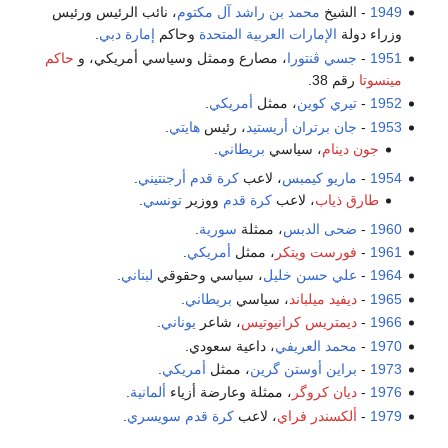
1949
- الشيخ
محمد بن راشد آل مكتوم
، نائب الرئيس ورئيس
وزراء دولة
الإمارات العربية المتحدة
وحاكم
إمارة دبي
.
1951
-
جسي ڤنتورا
، مصارع وممثل وسياسي أمريكي، و
حاكم
مينسوتا
رقم 38.
1952
-
تيري كوين
، ممثل
أمريكي
.
1953
-
جان برتران أريستيد
، رئيس
هايتي
.
جون دينام
، سياسي
بريطاني
.
1954
-
ماريو كيمبس
، لاعب
كرة قدم
أرجنتيني
.
طارق ذياب
، لاعب
كرة قدم
ووزير
تونسي
.
1960
-
ضحى الدبس
، ممثلة
سورية
.
1961
-
فورست ويتكر
، ممثل
أمريكي
.
1964
-
علي حسن خليل
، سياسي وحقوقي
لبناني
.
1965
-
ديفيد ميلباند
، سياسي
بريطاني
.
1966
-
ديمتريس كرانيوتيس
، شاعر
يوناني
.
1970
-
محمد العريفي
، داعية سعودي.
1973
-
براين أوستن گرين
، ممثل
أمريكي
.
1976
-
ديان كروگر
، ممثلة وعارضة أزياء
ألمانية
.
1979
-
ألكسندر فراي
، لاعب
كرة قدم
سويسري
.