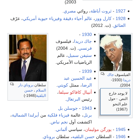
2003)
1927
-
ثروت أباظة
، روائي
مصري
.
1928
-
كارل ووز
،
عالم أحياء دقيقة
وفيزياء حيوية
أمريكي
، عرّف
العتائق
. (ت. 2012)
-
1930
جاك دريدا
، فيلسوف
فرنسي
. (ت. 2004)
ستيفن سميل
، عالم
الرياضيات الأمريكي.
-
1939
الفيلسوف
جاك
عبد الحسين عبد
دريدا
(1930-
الرضا
، ممثل
كويتي
.
سلطان
بروناي دار
2004).
السلام
،
حسن
أنيبال كافاكو سيلفا
،
لا يوجد خارج
البلقية
(1946-)
النص. - حول
رئيس
البرتغال
.
علم النحو
1943
-
جوسلن بل
(1967)
برنل
، عالمة
فيزياء فلكية
من
أيرلندا الشمالية
،
اكتشفت أول
نجم نباض
.
1945
-
يورگن موليمان
، سياسي
ألماني
.
1946
- السلطان
حسن البلقيه
، سلطان
بروناي
.