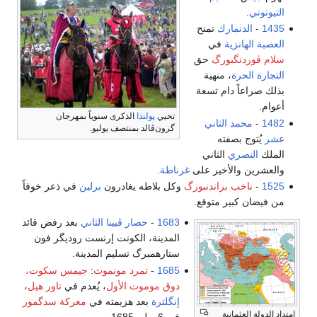
التيوتوني
.
1435
-
الدنمارك
تمنح
العصبة الهانزية
في
سلام ڤوردنگبورگ
حق
التجارة الحرة
، منهية
بذلك صراعاً دام تسعة
أعوام.
تحيي
پولندا
الذكرى سنوياً بمهرجان
1482
-
محمد الثاني
گرون‌ڤالد بمنتصف يوليو.
عشر
يُتوج بصفته
الملك
النصري
الثاني
والعشرين والأخير على
غرناطة
.
1525
-
ناخب براندنبورگ
وكل بلاطه يغادرون
برلين
في ذعر خوفاً
من فيضان كبير متوقع.
1683
-
حصار ڤيينا الثاني
بعد رفض قائد
المدينة، الكونت إرنست روديگر فون
ستارهمبرگ تسليم المدينة.
1685
-
تمرد مونموث
:
جيمس سكوت،
دوق موموث الأول
، يُعدم في
تاور هيل
،
إنگلترة
بعد هزيمته في
معركة سدگمور
امتداد الدولة العثمانية
في 6 يوليو 1685.