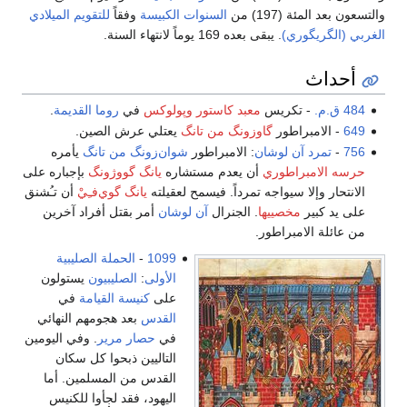
والتسعون بعد المئة (197) من
السنوات الكبيسة
وفقاً
للتقويم الميلادي
الغربي (الگريگوري)
. يبقى بعده 169 يوماً لانتهاء السنة.
أحداث
484 ق.م.
- تكريس
معبد كاستور وپولوكس
في
روما القديمة
.
649
- الامبراطور
گاوزونگ من تانگ
يعتلي عرش الصين.
756
-
تمرد آن لوشان
: الامبراطور
شوان‌زونگ من تانگ
يأمره
حرسه الامبراطوري
أن يعدم مستشاره
يانگ گووژونگ
بإجباره على
الانتحار وإلا سيواجه تمرداً. فيسمح لعقيلته
يانگ گوي‌فـِيْ
أن تـُشنق
على يد كبير
مخصييها
. الجنرال
آن لوشان
أمر بقتل أفراد آخرين
من عائلة الامبراطور.
1099
-
الحملة الصليبية
الأولى
:
الصليبيون
يستولون
على
كنيسة القيامة
في
القدس
بعد هجومهم النهائي
في
حصار مرير
. وفي اليومين
التاليين ذبحوا كل سكان
القدس من المسلمين. أما
اليهود، فقد لجأوا للكنيس