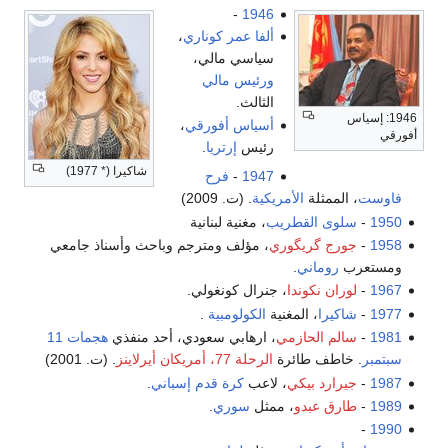
-
1946
ألفا عمر كوناري
،
سياسي مالي،
ورئيس مالي
الثالث.
1946: إسياس
أسياس أفورقي
،
أفورقي
رئيس
إرتريا
.
شاكيرا (* 1977)
1947
-
فرح
فاوست
، الممثلة
الأمريكية
. (ت. 2009)
1950
-
سلوى القطريب
، مغنية لبنانية
1958
-
جورج گريگوري
، مؤلف ومترجم وباحث وأسناذ جامعي
ومستعرب
روماني
.
1967
-
لوران نكوندا
، جنرال كونغولي.
1977
-
شاكيرا
، المغنية
الكولومبية
.
1981
-
سالم الحازمي
، ارهابي سعودي، أحد منفذي
هجمات 11
سبتمبر
. خاطف طائرة
الرحلة 77، أمريكان أيرلاينز
. (ت. 2001)
1987
-
جيرارد بيكي
، لاعب
كرة قدم
إسباني
.
1989
-
طارق عبدو
، ممثل
سوري
.
-
1990