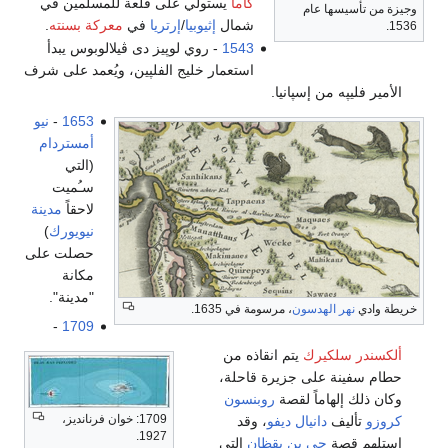
گاما
يستولي على قلعة للمسلمين في
وجيزة من تأسيسها عام
شمال
إثيوبيا
/
إرتريا
في
معركة بسنته
.
1536.
1543
- روي لوپيز دى ڤيلالوبوس يبدأ
استعمار خليج الفلپين، ويُعمد على شرف
الأمير فليپه من إسپانيا.
1653
-
نيو
أمستردام
(التي
سـُميت
لاحقاً
مدينة
نيويورك
)
حصلت على
مكانة
"مدينة".
خريطة وادي
نهر الهدسون
، مرسومة في 1635.
-
1709
ألكسندر سلكيرك
يتم انقاذه من
حطام سفينة على جزيرة قاحلة،
وكان ذلك إلهاماً لقصة
روبنسون
1709: خوان فرنانديز،
كروزو
تأليف
دانيال ديفو
، وقد
1927.
استلهم قصة
حي بن يقظان
التي