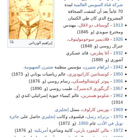
شركة قناة السويس العالمية
لمدة
70 عاماً بعد أن كشفت الصحافة
المشروع الذي كان طي الكتمان.
1913
-
گوستاف دو لاڤال
، مهندس
ومخترع سويدي (و. 1845)
1926
-
ڤلاديمير سوخومولينوڤ
،
إبراهيم الورداني
جنرال روسي (و. 1848)
1932
-
أغا پطرس
، قائد عسكري
آشوري (و. 1880)
1942
-
ابراهام شتيرن
، مؤسس منظمة
شتيرن
الصهيونية
.
1950
-
كونستانتين كاراثيودوري
، عالم رياضيات يوناني (و. 1873)
1956
-
پيوتر كونتشالوڤسكي
، رسام روسي (و. 1876)
1957
-
گريگوري لاندسبرگ
، طبيب روسي (و. 1890)
1962
-
شلومو هسترين
، عالم كيمياء حيوية إسرائيلي-كندي (و.
1914)
1969
-
بوريس كارلوف
، ممثل
إنجليزي
.
1970
-
برتراند رسل
، فيلسوف وكاتب
إنجليزي
حاصل على
جائزة
نوبل في الأدب
عام
1950
. (و. 1872)
1972
-
نتالي كليفورد بارني
، كاتبة وشاعرة
أمريكية
. (و. 1876)