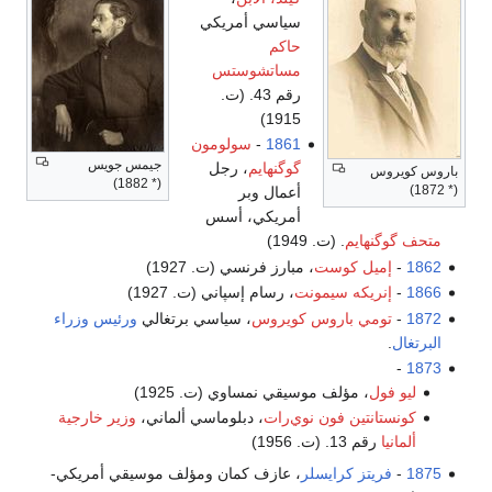
سياسي أمريكي
حاكم
مساتشوستس
رقم 43. (ت.
1915)
1861
-
سولومون
جيمس جويس
گوگنهايم
، رجل
باروس كويروس
(* 1882)
(* 1872)
أعمال وبر
أمريكي، أسس
متحف گوگنهايم
. (ت. 1949)
1862
-
إميل كوست
، مبارز فرنسي (ت. 1927)
1866
-
إنريكه سيمونت
، رسام إسپاني (ت. 1927)
1872
-
تومي باروس كويروس
، سياسي برتغالي
ورئيس وزراء
البرتغال
.
-
1873
ليو فول
، مؤلف موسيقي نمساوي (ت. 1925)
كونستانتين فون نوي‌رات
، دبلوماسي ألماني،
وزير خارجية
ألمانيا
رقم 13. (ت. 1956)
1875
-
فريتز كرايسلر
، عازف كمان ومؤلف موسيقي أمريكي-