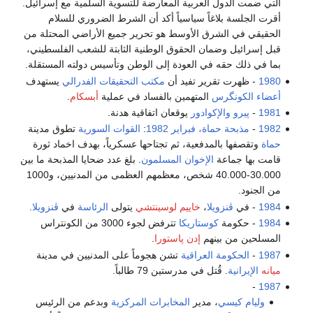
التي ضمت الدول العربية المعارضة للتسوية السلمية مع إسرائيل.
أقرت الجلسة بلاغاً سياسياً أكد أن الشرط الضروري للسلام
الحقيقي في الشرق الأوسط هو تحرير جميع الأراضي المحتلة من
قبل إسرائيل وضمان الحقوق الوطنية الثابتة للشعب الفلسطيني،
بما في ذلك حقه في العودة إلى الوطن وتأسيس دولته المستقلة.
1980
- ظهرت تقرير تفيد أن
مكتب التحقيقات الفدرالي
يستهدف
أعضاء الكونگرس
المتهمين بالفساد في عملية
أبسكام
.
1981
-
پيرو
والإكوادور
يوقعان اتفاقية هدنة.
1982
-
مذبحة حماة، فبراير 1982
:
القوات السورية
تطوق مدينة
حماة
وتقصفها بالمدفعية، ثم تجتاحها عسكرياً، بهدف اخماد ثورة
قامت بها جماعة
الإخوان المسلمون
. بلغ عدد ضحايا المذبحة ما بين
30.000-40.000 شخص، معظمهم العظمى من المدنيين، و1000
من الجنود.
1984
- في
ڤنزويلا
،
خاييم لوسينتشي
يتولى
الرئاسة
في
ڤنزويلا
.
1984
- حكومة
كوستاريكا
تترفض لجوء 3000 من الكونتراس
المسلحين من بينهم
إدن پاستورا
.
1987
-
الحكومة العراقية
تشن هجوماً على المدنيين في مدينة
میانه
الإيرانية
. قُتل في مدرستين 79 طالباً.
-
1987
وليام كيسي
، مدير
المخابرات المركزية
وبدعم من الرئيس