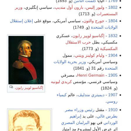
1769
- الپاپا
كلمنت الثامن
(و. 1693)
1802
-
ولبور إليس، بارون أول منديپ
، سياسي إنگليزي،
وزير
المستعمرات
(و. 1713)
1804
-
جورج والتون
، سياسي أمريكي، موقع على
إعلان إستقلال
الولايات المتحدة
(و. 1749)
1832
-
إگناسيو لوپيز رايون
، عسكري
مكسيكي، بطل
حرب الاستقلال
المكسيكية
(و. 1773).
1904
-
وليام كولينز ويتني
، ممول
وسياسي أمريكي،
وزير بحرية الولايات
المتحدة
رقم 31 (و. 1841)
1905
-
Henri Germain
، مصرفي
وسياسي فرنسي، مؤسس
كريدي ليونيه
(و. 1824)
إگناسيو لوپيز رايون
.
1907
-
ديميتري مندليڤ
، عالم
كيمياء
روسي
.
1910
- مقتل
رئيس وزراء مصر
بطرس غالي
، على يد
إبراهيم
الورداني
في بهو
البرلمان المصري
اثر عرض الأول لمشروع مد امتياز