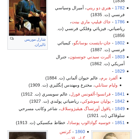
1838)
1782
-
هنري دو ريني
، أميرال وسياسي
فرنسي (ت. 1835)
1786
-
جاك فيليپ ماري بينت
،
رياضياتي، فيزيائي وفلكي فرنسي (ت.
1856)
شارل موريس
1802
-
جان-بايتست بوسانگو
، كيميائي
تاليران
.
فرنسي (ت. 1887)
1803
-
ألبرت سيدني جونستون
، جنرال
أمريكي (ت. 1862)
-
1829
ألفرد برم
، عالم حيوان ألماني (ت. 1884)
وليام ستانلي
، مخترع ومهندس إنگليزي (ت. 1909)
1841
-
فرانسوا-ألفونس فورل
، عالم سويسري (ت. 1912)
1842
-
يوليان سوشوكي
، رياضياتي پولندي (ت. 1927)
1849
-
پاڤول أورتساگ هيڤيژوسلاڤ
، شاعر وكاتب مسرحي
سلوڤاكي (ت. 1921)
1851
-
خوسيه گوادالوپ پوسادا
، خطاط مكسيكي (ت. 1913)
1860
-
كرتس
گيلد، الابن
،