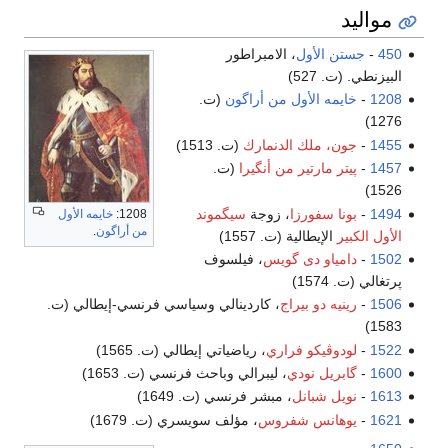
مواليد
450
-
جستن الأول
، الامبراطور
البيزنطي. (ت. 527)
1208
-
خايمه الأول من أراگون
(ت.
1276)
1455
-
جون، ملك الدنمارك
(ت. 1513)
1457
-
پيتر مارتير من أنگيرا
(ت.
1526)
1494
-
بونا سفورزا
، زوجة
سيگموند
1208:
خايمه الأول
من أراگون
.
الأول الكبير
الإيطالية (ت. 1557)
1502
-
دامياو دى گويس
، فيلسوف
پرتغالي (ت. 1574)
1506
-
رينيه دو بيراج
، كاردينالي وسياسي فرنسي-إيطالي (ت.
1583)
1522
-
لودوڤيكو فراري
، رياضياتي إيطالي (ت. 1565)
1600
-
گابريل نودي
، ليبرالي وباحث فرنسي (ت. 1653)
1613
-
نويل شبانل
، مبشر فرنسي (ت. 1649)
1621
-
يوهانس شفروس
، مؤلف سويسري (ت. 1679)