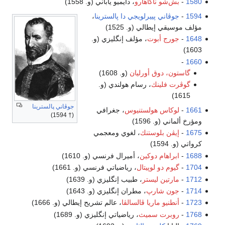
1580
-
بش‌شو ناگاهارو
، دايميو ياباني (و. 1558)
1594
-
جوڤاني پييرلويجي دا پالسترينا
،
مؤلف موسيقي إيطالي (و. 1525)
1648
-
جورج أبوت
، مؤلف إنگليزي (و.
1603)
-
1660
گاستون، دوق أورليان
(و. 1608)
گوڤرت فلينك
، رسام هولندي (و.
1615)
جوڤاني پالسترينا
1661
-
لوكاس هولستنيوس
، جغرافي
(† 1594)
ومؤرخ ألماني (و. 1596)
1675
-
إيڤن بلوستنك
، لغوي ومعجمي
كرواتي (و. 1594)
1688
-
ابراهام دوكين
، أميرال فرنسي (و. 1610)
1704
-
گيوم دو لوپيتال
، رياضياتي فرنسي (و. 1661)
1712
-
مارتين ليستر
، طبيب إنگليزي (و. 1639)
1714
-
جون شارپ
، مطران إنگليزي (و. 1643)
1723
-
أنطنيو ماريا ڤالسالڤا
، عالم تشريح إيطالي (و. 1666)
1768
-
روبرت سميث
، رياضياتي إنگليزي (و. 1689)