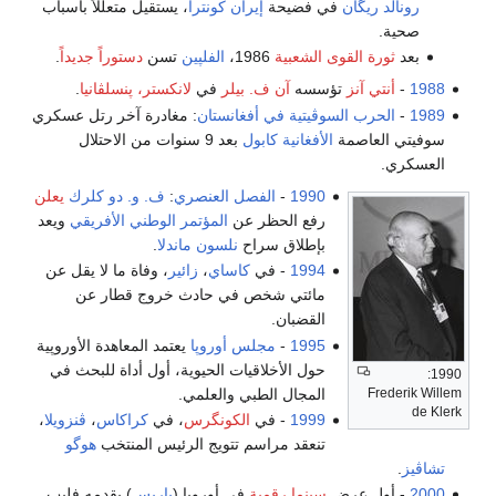
رونالد ريگان
في فضيحة
إيران كونترا
، يستقيل متعللاً بأسباب
صحية.
بعد
ثورة القوى الشعبية
1986،
الفلپين
تسن
دستوراً جديداً
.
1988
-
أنتي آنز
تؤسسه
آن ف. بيلر
في
لانكستر، پنسلڤانيا
.
1989
-
الحرب السوڤيتية في أفغانستان
: مغادرة آخر رتل عسكري
سوفيتي العاصمة
الأفغانية
كابول
بعد 9 سنوات من الاحتلال
العسكري.
1990
-
الفصل العنصري
:
ف. و. دو كلرك
يعلن
رفع الحظر عن
المؤتمر الوطني الأفريقي
ويعد
بإطلاق سراح
نلسون ماندلا
.
1994
- في
كاساي
،
زائير
، وفاة ما لا يقل عن
مائتي شخص في حادث خروج قطار عن
القضبان.
1995
-
مجلس أوروپا
يعتمد المعاهدة الأوروپية
حول الأخلاقيات الحيوية، أول أداة للبحث في
1990:
المجال الطبي والعلمي.
Frederik Willem
de Klerk
1999
- في
الكونگرس
، في
كراكاس
،
ڤنزويلا
،
تنعقد مراسم تتويج الرئيس المنتخب
هوگو
تشاڤيز
.
2000
- أول عرض
سينما رقمية
في أوروپا (
پاريس
) يقدمه فليپ