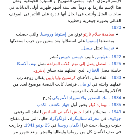
الإسم الرمزي "دبابة" بمعنى الصهريج أو السيارة الحوضية. وظل
هذا الإسم ملازما لها دوماً. بعد ستة أشهر ظهرت أولى الدبابات في
ساحات القتال وأثبتت في الحال أنها قادرة على التأثير في الموقف
القتالي بصورة جوهرية وخطيرة.
-
1920
معاهدة سلام تارتو
توقع بين
إستونيا
وروسيا
. والتي حصلت
بمقتضاها
إستونيا
على استقلالها بعد سنتين من حرب استقلالها.
فرنسا
تحتل
مـِميل
.
1922
-
عوليس
تاليف
جيمس جويس
تٌُنشر.
1925
-
المصل يصل إلى نوم
:
كلاب المزلقة
تصل
نوم، ألاسكا
حاملة مصل
الخناق
، الذي استلهم منه سباق
إديترود
.
1933
- الخادمتان، الأختان
كرستين وليا پاپين
يقتلان زوجة رب
عملهما وابنته في
لو مان
، فرنسا. كانت القضية موضوع لعدد من
الأفلام والمسلسلات الفرنسية.
1934
-
بنك التصدير والاستيراد الأمريكي
يُدرج.
1935
-
ليونارد كيلر
يختبر أول
جهاز لكشف الكذب
.
1943
- استسلام قائد
الجيش الألماني السادس
للقائد السوفيتي
جوكوف
في
معركة ستالينگراد
،
ڤولگوگراد
حاليا، التي تمثل مفتاح
جنوب روسيا، حيث غزا
الألمان
روسيا
في
25 يونيو
1941
. وحاربت
في صف الألمان كل من رومانيا وايطاليا والمجر. وبعد شهور من