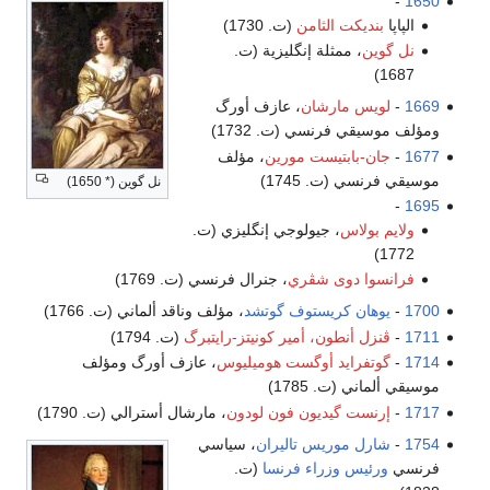
-
1650
الپاپا
بنديكت الثامن
(ت. 1730)
نل گوين
، ممثلة إنگليزية (ت.
1687)
1669
-
لويس مارشان
، عازف أورگ
ومؤلف موسيقي فرنسي (ت. 1732)
1677
-
جان-بابتيست مورين
، مؤلف
موسيقي فرنسي (ت. 1745)
نل گوين (* 1650)
-
1695
ولايم بولاس
، جيولوجي إنگليزي (ت.
1772)
فرانسوا دوى شڤري
، جنرال فرنسي (ت. 1769)
1700
-
يوهان كريستوف گوتشد
، مؤلف وناقد ألماني (ت. 1766)
1711
-
ڤنزل أنطون، أمير كونيتز-رايتبرگ
(ت. 1794)
1714
-
گوتفرايد أوگست هوميليوس
، عازف أورگ ومؤلف
موسيقي ألماني (ت. 1785)
1717
-
إرنست گيديون فون لودون
، مارشال أسترالي (ت. 1790)
1754
-
شارل موريس تاليران
، سياسي
فرنسي
ورئيس وزراء فرنسا
(ت.