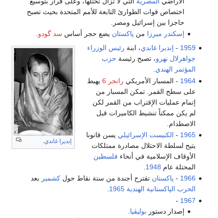
الأراضي
المصرية
التي لا تزال تحتلها، وعلى قرار بتوسيع
اختصاص قوات الطوارئ التابعة للأمم المتحدة بحيث تصبح
حاجزا بين إسرائيل ومصر.
إسكندر ميرزا
من
پاكستان
يضع حجر أساس
سد گودو
.
1959
-
إنديرا غاندي
، ابنة
رئيس الوزراء
جواهرلال نهرو
، تصبح رئيسة
حزب
المؤتمر الهندي
.
1964
- المسبار الأمريكي
رانجر 6
يهبط
على سطح القمر. تمكن المسبار من
إتمام عمليات الإقتراب من القمر لكن
لم يكن ممكناً تنشيط الكاميرات قبل
الاصطدام.
1965
-
الكنيست
الإسرائيلي
يسن قانونا
إنديرا غاندي
.
يتيح لسلطة الاحتلال مصادرة ممتلكات
الأوقاف الإسلامية في أنحاء
فلسطين
المحتلة عام
1948
.
1966
-
پاكستان
تقترح أجندة من ستة نقاط حول
كشمير
بعد
الحرب الپاكستانية الهندية 1965
.
-
1967
إصدار دستور
بوليڤيا
.