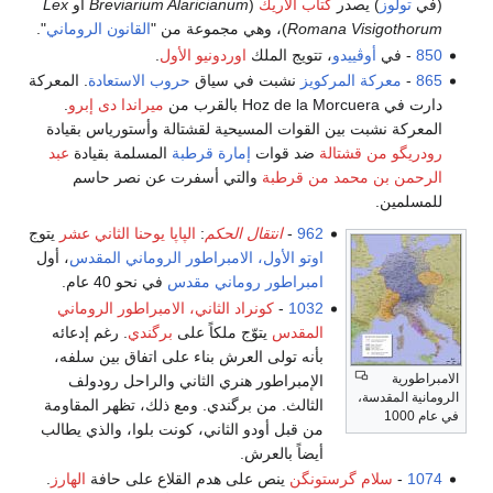
(في
تولوز
) يصدر
كتاب ألاريك
(
Breviarium Alaricianum
أو
Lex
Romana Visigothorum
)، وهي مجموعة من "
القانون الروماني
".
850
- في
أوڤييدو
، تتويج الملك
اوردونيو الأول
.
865
-
معركة المركويز
نشبت في سياق
حروب الاستعادة
. المعركة
دارت في Hoz de la Morcuera بالقرب من
ميراندا دى إبرو
.
المعركة نشبت بين القوات المسيحية لقشتالة وأستورياس بقيادة
رودريگو من قشتالة
ضد قوات
إمارة قرطبة
المسلمة بقيادة
عبد
الرحمن بن محمد من قرطبة
والتي أسفرت عن نصر حاسم
للمسلمين.
962
-
انتقال الحكم
:
الپاپا يوحنا الثاني عشر
يتوج
اوتو الأول، الامبراطور الروماني المقدس
، أول
امبراطور روماني مقدس
في نحو 40 عام.
1032
-
كونراد الثاني، الامبراطور الروماني
المقدس
يتوّج ملكاً على
برگندي
. رغم إدعائه
بأنه تولى العرش بناء على اتفاق بين سلفه،
الامبراطورية
الإمبراطور هنري الثاني والراحل رودولف
الرومانية المقدسة،
الثالث. من برگندي. ومع ذلك، تظهر المقاومة
في عام 1000
من قبل أودو الثاني، كونت بلوا، والذي يطالب
أيضاً بالعرش.
1074
-
سلام گرستونگن
ينص على هدم القلاع على حافة
الهارز
.