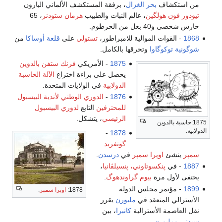
من استكشاف
بحر الغزال
، برفقة المستكشف الألماني البارون
تيودور فون هولگين
، عالم النبات والطبيب
هرمان ستودنر
، 65
حارس شخصي و40 بغل من الخرطوم.
1868
- القوات الموالية للامبراطور،
تستولي
على
قلعة أوساكا
من
شوگونية توكوگاوا
وتحرقها بالكامل.
1875
- الأمريكي
فرنك ستفن بالدوين
يحصل على براءة اختراع
الآلة الحاسبة
الدولابية
في الولايات المتحدة.
1876
-
الدوري الوطني لأندية البيسبول
للمحترفين
التابع
لدوري البيسبول
الرئيسي
، يتشكل.
1875:حاسبة بالدوين
الدولابية.
-
1878
گوتفريد
سمپر
ينشئ
اوپرا سمپر
في
درسدن
.
1887
- في
پنكسوتاوني، پنسيلڤانيا
،
يحتفى لأول مرة
بيوم گراوندهوگ
.
1899
- مؤتمر مجلس الدولة
1878:
اوپرا سمپر
.
الأسترالي المنعقد في
ملبورن
يقرر
نقل العاصمة الأسترالية
كانبرا
، بين
سيدني
وملبورن
.