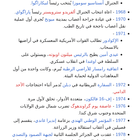
الجنرال
أنستاسيو سوموزا
يُنتخب رئيساً
لنيكاراگوا
.
1968
- اعاة انتخاب الجنرال
ألفريدو سترويسنر
رئيساً
پاراگواي
.
1970
- في عيادة جراحة أعصاب بمدينة
ميونخ
تُجرى أول عملية
نقل أعصاب ناجحة في تاريخ الطب.
-
1971
الإكوادور
تطالب القوات الأمريكية المعسكرة في أراضيها
بالانسحاب.
عيدي أمين
يطيح
بالرئيس
ميلتون اوبوته
، ويستولي على
السلطة في
اوغندا
في انقلاب عسكري.
اتفاقية رامسار للأراضي الرطبة
تُبرم، وكانت واحدة من أول
المعاهدات الدولية لحماية البيئة.
1972
-
السفارة
البريطانية في
دبلن
تُدمر أثناء احتجاجات
الأحد
الدامي
.
1974
-
إف-16 فالكون
، متعددة الأدوار، تحلق لأول مرة.
1976
-
عاصفة يوم گراوندهوگ
تضرب شمال شرق الولايات
المتحدة وجنوب شرق كندا.
1977
-
المؤتمر الوطني الهندي
بزعامة
إنديرا غاندي
، ينقسم إلى
فصيلين في أعقاب استقالة وزير الزراعة.
1978
- عقدت في الجزائر الجلسة الثانية
لجبهة الصمود والتصدي