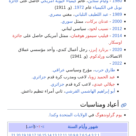
1980
-
وليام ستاين
، عالم
كيمياء حيوية
أمريكي
حاصل على
جائزة
نوبل في الكيمياء
عام
1972
. (و. 1911)
1989
-
عبد اللطيف التلباني
، مغني
مصري
.
2000
-
عدنان بركات
، ممثل
سوري
.
2012
-
نسيب لحود
، سياسي لبناني.
2014
-
فيليپ سيمور هوفمان
، ممثل أمريكي حاصل على
جائزة
اوسكار
.
2020
-
برنارد إبرز
، رجل أعمال كندي، وأحد مؤسسي عملاق
الاتصالات
ورلدكوم
. (و. 1941)
-
2022
طارق حرب
، مؤرخ وسياسي
عراقي
.
عبد الحميد زوبا
، لاعب ومدرب كرة قدم
جزائري
.
جيلالي عبدي
، لاعب كرة قدم
جزائري
.
أبو إبراهيم الهاشمي القرشي
، ثاني أمراء تنظيم داعش.
أعياد ومناسبات
يوم گراوندهوگ
في
الولايات المتحدة
وكندا
.
شهور
وأيام
السنة
e
t
v
أخف
21
20
19
18
17
16
15
14
13
12
11
10
9
8
7
6
5
4
3
2
1