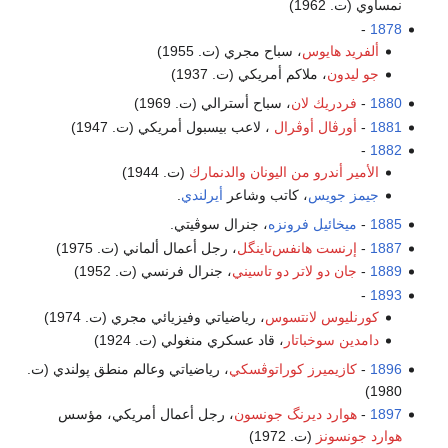
نمساوي (ت. 1962)
-
1878
ألفريد هايوس
، سباح مجري (ت. 1955)
جو ليدون
، ملاكم أمريكي (ت. 1937)
1880
-
فردريك لان
، سباح أسترالي (ت. 1969)
1881
-
أورڤال أوڤرال
، لاعب بيسبول أمريكي (ت. 1947)
-
1882
الأمير أندرو من اليونان والدنمارك
(ت. 1944)
جيمز جويس
، كاتب وشاعر
أيرلندي
.
1885
-
ميخائيل فرونزه
، جنرال سوڤيتي.
1887
-
إرنست هانفس‌تاينگل
، رجل أعمال ألماني (ت. 1975)
1889
-
جان دو لاتر دو تاسيني
، جنرال فرنسي (ت. 1952)
-
1893
كورنليوس لانتسوس
، رياضياتي وفيزيائي مجري (ت. 1974)
دامدين سوخباتار
، قاد عسكري منغولي (ت. 1924)
1896
-
كازيميرز كوراتوڤسكي
، رياضياتي وعالم منطق پولندي (ت.
1980)
1897
-
هوارد ديرنگ جونسون
، رجل أعمال أمريكي، مؤسس
هوارد جونسونز
(ت. 1972)