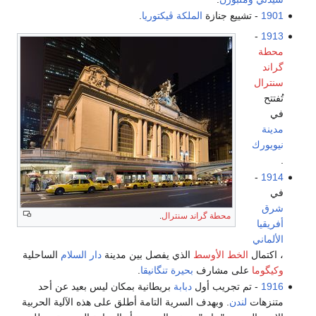
1901
- تشييع جنازة
الملكة ڤيكتوريا
.
-
1913
محطة
گراند
سنترال
تُفتتح
في
مدينة
نيويورك
.
-
1914
في
شرق
محطة گراند سنترال
.
أفريقيا
الألماني
، اكتمال
الخط الأوسط
الذي يفصل بين مدينة
دار السلام
الساحلية
وكيگوما
على مشارف
بحيرة تنگانيقا
.
1916
- تم تجريب أول
دبابة
بريطانية بمكان ليس بعيد عن أحد
متنزهات
لندن
. وبهدف السرية التامة أطلق على هذه الآلية الحربية