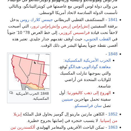
من وإلى دولة لوس ألتوس مع عاصمتها في كويتزالتينانگو، وبالتالي
تأسست الدولة السادسة لاتحاد أمريكا الوسطى.
1841
- المستكشف القطبي البريطاني
جيمس كلارك روس
يدخل
برفقة السفينتين
إتش‌إم‌إس إربس
وإتش‌إم‌إس ترور
، التي أصبحت
لاحقاً تحت قيادة
فرانسيس كروزير
، إلى خط العرض 78° 10' جنوباً
في
القطب الجنوبي
، حيث أوقف تقدمهم جدار جليدي. تعتبر هذه
أقصى نقطة جنوباً يصلها البشر في ذلك الوقت.
-
1848
الحرب الأمريكية المكسيكية
:
معاهدة گوادالوپى-هيدالگو
تُوقع،
والتي بموجبها تنازلت المكسيك
للولايات المتحدة عن أراضي
شاسعة.
الهروع إلى ذهب كاليفورنيا
: أول
1848: الحرب الأمريكية
المكسيكية.
سفينة تحمل مهاجرين
صينيين
تصل
سان فرانسسكو
.
1852
- الكاهن مارتين مارينو إل گوميز يحاول قتل الملكة
إيزبلا
من إسپانيا
. لا يتسبب خنجره في إصابتها بجروح خطيرة.
1863
- تمكن الباحث الأفريقي والمغامر الهولندي
ألكسندرين تين