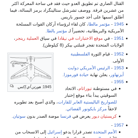
القتال الضاري تم تطويق العدو حيث فقد في ساحة المعركة اكثر
من عشرين فرقة. ووصف تشرشل ستالينگراد برمز البسالة، فيما
أطلق اسمها على أحد جسور باريس.
1945
-
مؤتمر مالطا
، كان لقاء لرؤساء أركان القوات المسلحة
الأمريكية والبريطانية، تحضيراً لـ
مؤتمر يالطا
.
1951
- في
موقع الاختبارات في نـِڤادا
في سياق
العملية رينجر
،
الولايات المتحدة تفجر قنبلتي بيكر (8 كيلوطن).
1952
- قيام الثورة
الفلسطينية
الأولى.
1953
-
الرئيس الأمريكي
دوايت
أيزنهاور
، يعلن نهاية
حيادة فورموزا
.
-
1955
1945:
هورتن آي إكس
.
في مستوطنة
تيوراتام
، الاتحاد
السوڤيتي يبدأ بناء موقع إختبار
للصواريخ الباليستية العابر للقارات
، والذي أصبح بعد تطويره
لاحقاً
مركز بايكونور الفضائي
.
كريستيان ديور
يعرض في
فرنسا
موضة الصدر بدون
سوتيان
.
-
1957
الأمم المتحدة
تصدر قرارا يدعو
إسرائيل
إلى الانسحاب من