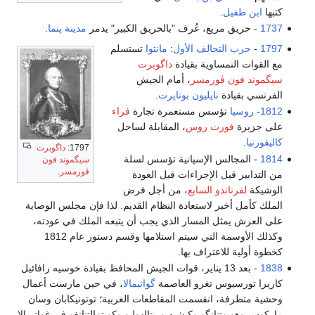
كتبها
ابن طفيل
.
1737
- حريق مريع، عُرف "بالحريق الكبير" يدمر
مدينة پنما
.
1797
-
حرب التحالف الأول
:
مانتوا
تستسلم
مع القوات النمساوية بقيادة
داگوبرت
سيگموند فون ڤورمسر
، أمام الجيش
الفرنسي بقيادة
ناپليون بوناپرت
.
1812
-
روسيا
تؤسس مستعمرة تجارة
فراء
على جزيرة
فورت روس
، المقابلة لساحل
كاليفورنيا
.
1797:
داگوبرت
1814
- المجالس الإسپانية تؤسس لسلة
سيگموند فون
ڤورمسر
.
من التدابير قبل الإجراءات قبل العودة
الوشيكة
لفرناندو السابع
، من أجل فرض
الملك كأمل أخير لاستعادة النظام القديم. لذا فإن مجلس الوصاية
على العرش يمثل المسار الذي يجب أن يتبعه الملك في عودته،
وكذلك الأوسمة التي سيتم استلامها وقسم دستور عام 1812
كخطوة أولية للاعتراف بها.
1838
- بعد 13 يناير، قوات الجيش المحافظ بقيادة خوسيه رافائيل
كاريرا تورسيوس تغزو العاصمة
گواتيمالا
، في حين مارست أعمال
وحشية متطرفة، انقسمت المقاطعات الغربية؛ توتونيكابان وسان
ماركوس وهويوتنانگو وكيشيه وريتالهوليو وكويتزالتنانغو في غواتيمالا