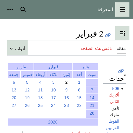
المعرفة
القائمة الرئيسية
بحث
أدوات
2 فبراير
تبديل عرض جدول المحتويات
مقالة
ناقش هذه الصفحة
أدوات
يناير
فبراير
مارس
سبت
أحد
إثنين
ثلاثاء
أربعاء
خميس
جمعة
أحداث
6
5
4
3
2
1
-
506
13
12
11
10
9
8
7
ألاريك
20
19
18
17
16
15
14
الثاني
،
27
26
25
24
23
22
21
ثامن
28
ملوك
القوط
2026
الغربيين