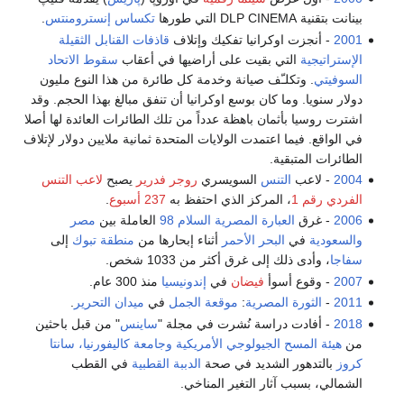
بينانت بتقنية DLP CINEMA التي طورها
تكساس إنسترومنتس
.
2001
- أنجزت اوكرانيا تفكيك وإتلاف
قاذفات القنابل الثقيلة
الإستراتيجية
التي بقيت على أراضيها في أعقاب
سقوط الاتحاد
السوفيتي
. وتكلـّف صيانة وخدمة كل طائرة من هذا النوع مليون
دولار سنويا. وما كان بوسع اوكرانيا أن تنفق مبالغ بهذا الحجم. وقد
اشترت روسيا بأثمان باهظة عدداً من تلك الطائرات العائدة لها أصلا
في الواقع. فيما اعتمدت الولايات المتحدة ثمانية ملايين دولار لإتلاف
الطائرات المتبقية.
2004
- لاعب
التنس
السويسري
روجر فدرير
يصبح
لاعب التنس
الفردي رقم 1
، المركز الذي احتفظ به
237 أسبوع
.
2006
- غرق
العبارة المصرية السلام 98
العاملة بين
مصر
والسعودية
في
البحر الأحمر
أثناء إبحارها من
منطقة تبوك
إلى
سفاجا
، وأدى ذلك إلى غرق أكثر من 1033 شخص.
2007
- وقوع أسوأ
فيضان
في
إندونيسيا
منذ 300 عام.
2011
-
الثورة المصرية
:
موقعة الجمل
في
ميدان التحرير
.
2018
- أفادت دراسة نُشرت في مجلة "
ساينس
" من قبل باحثين
من
هيئة المسح الجيولوجي الأمريكية
وجامعة كاليفورنيا، سانتا
كروز
بالتدهور الشديد في صحة
الدببة القطبية
في القطب
الشمالي، بسبب آثار التغير المناخي.