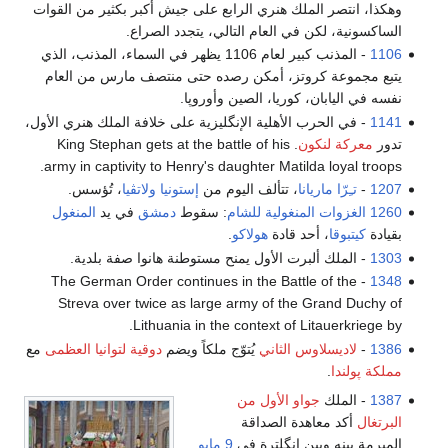
وهكذا، انتصر الملك هنري الرابع على جيش أكبر بكثير من القوات
الساكسونية، لكن في العام التالي، يتجدد الصراع.
1106
- المذنب كبير لعام 1106 يظهر في السماء، المذنب، الذي
يتبع مجموعة كروتز، أمكن رصده حتى منتصف مارس من العام
نفسه في اليابان، كوريا، الصين وأوروپا.
1141
- في الحرب الأهلية الإنگليزية على خلافة الملك هنري الأول،
تدور
معركة لنكون
. King Stephan gets at the battle of his
army in captivity to Henry's daughter Matilda loyal troops.
1207
-
تـِرّا ماريانا
، تتألف اليوم من
إستونيا
ولاتڤيا
، تُؤسس.
1260
الغزوات المنغولية للشام
: سقوط
دمشق
في يد
المنغول
بقيادة
كيتبوقا
، أحد قادة
هولاكو
.
1303
- الملك ألبرت الأول يمنح مستوطنة هانوا صفة بلدية.
- The German Order continues in the Battle of the
1348
Streva over twice as large army of the Grand Duchy of
Lithuania in the context of Litauerkriege by.
1386
-
لاديسلاوس الثاني
يُتوّج ملكاً ويضم
دوقية لتوانيا العظمى
مع
مملكة پولندا
.
1387
- الملك
جواو الأول من
البرتغال
أكد معاهدة الصداقة
المبرمة بينه وبين إنگلترة في
9 مايو