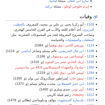
سارة أبي كنعان
، ممثلة
لبنانية
.
إيرم حلوجي اوغلو
، ممثلة
تركية
.
وفيات
1109
- أبو زكريا يحيى بن علي بن محمد، المعروف
بالخطيب
التبريزي
، أحد أعلام اللغة والأدب في القرن الخامس الهجري،
وصاحب الشروح المعروفة لعدد من المجموعات الشعرية، مثل:
المعلقات
والمفضليات
والحماسة.
1124
-
بوريڤي الثاني، دوق بوهميا
(و. 1064)
1188
-
ابن لبال الشريشي
، عالم مسلم وشاعر
أندلسي
. (و. 1116)
1218
-
كونستانتين من روستوڤ
(و. 1186)
1250
-
إريك الحادي عشر من السويد
(و. 1216)
1260
-
سادوك والشهداء الدومينكانيين الـ48 من ساندوميرز
1294
-
لويس الثاني، دوق باڤاريا
(و. 1229)
1307
-
تيمور خان
، إمبراطور تشنگ‌زونگ من يوان (و. 1265)
1448
-
ابن حجر العسقلاني
، محدث وعالم مسلم (و. 1372)
1461
-
أون تودر
، جندي ويلزي (و. 1400)
1512
-
Hatuey
، زعيم قبيلة كاريبي
1529
-
بلدساره كاستيليونه
، مؤلف ودبلوماسي إيطالي (و. 1478)