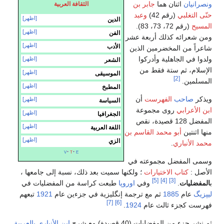
ونصرانيان
اثنان هما
جابر بن
الثقافة العربية
حنّى التغلبي
(رقم 42)
وعبد
[اظهر]
الدين
المسيح
(رقم 72، 73، 83).
[اظهر]
الفن
ومن شعرائه كذلك أربعة عشر
[اظهر]
الأدب
شاعراً من المخضرمين الذين
ولدوا في الجاهلية وأدركوا
[اظهر]
الشعر
الإسلام، ثم ستة فقط من
[اظهر]
الموسيقى
[2]
المسلمين.
[اظهر]
المطبخ
ويذكر
صاحب
الفهرست
أن
[اظهر]
السياسة
ابن الأعرابي
روى مجموعة
[اظهر]
الجغرافيا
المفضل 128 قصيدة، نقص
[اظهر]
اللغة العربية
منها اثنتين
أبو محمد القاسم بن
[اظهر]
الزي
محمد الأنباري
.
v
t
e
وسمى المفضل مجموعته في
الأصل :
كتاب الاختيارات
؛ ولكنها سميت بعد ذلك، نسبة إلى جامعها ،
[5]
[4]
[3]
ب
المفضليات
.
وفي
اوروپا
طبعت كراسة من المفضليات في
ليپزيگ
عام
1885
ثم مع ترجمة إنگليزية في جزءين عام
1921
تبعهم
[7]
[6]
فهرست كجزء ثالث عام
1924
.
ثم نشر جزء من المفضليات (40 قصيدة) مع شرح
ابن الأنباري
بالعربية