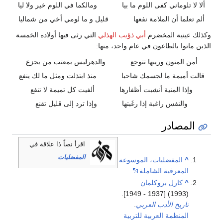
ألا لا تلوماني كفى اللوم ما بيا
ومالكما في اللوم خير ولا ليا
ألم تعلما أن الملامة نفعها
قليل و ما لومي أخي من شماليا
وكذلك عينية المخضرم
أبي ذؤيب الهذلي
التي رثى فيها أولاده الخمسة
الذين ماتوا بالطاعون في عام واحد، منها:
أمن المنون وريبها تتوجع
والدهرليس بمعتب من يجزع
قالت أميمة ما لجسمك شاحبا
منذ ابتذلت ومثل ما لك ينفع
وإذا المنية أنشبت أظفارها
ألفيت كل تميمة لا تنفع
والنفس راغبة إذا رغَبتها
وإذا ترد إلى قليل تقنع
المصادر
اقرأ نصاً ذا علاقة في
المفضليات
^
المفضليات، الموسوعة
المعرفية الشاملة
^
كارل بروكلمان
(1993) [1937 - 1949].
تاريخ الأدب العربي
.
المنظمة العربية للتربية