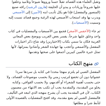
وتقبل العلماء هذه القصائد تقبلاً حسناً ورووها شيوخاً وتلاميذ وعلقوا
عليها شروحاً وزيادات و يبدو أن الخليفة (
هارون الرشيد
) راقه صنيع
(المنصور والمفضل) فإذا هو يكل تأديب ابنه (
الأمين
) إلى
الأصمعي
ويدرب بها وقد استجاب الأصمعي لهذه الرغبة وجمع قصائد نسبت إليه
وسميت (
الأصمعيات
).
ثم جاء (
الأخفس الأصغر
) فجمع بين الأصمعيات والمفضليات في كتاب
واحد وعلق عليها شرحاً، يفسر بعض الغريب ويوضح بعض المعاني
الغريبة فكان ما سمي بكتاب (الاختيارين) وقد شاع ذكر اختيارات
المفضل والأصمعي وأعجب بها جهابذة الشعر وأشادوا بمنزلتها، لأنها
تمثل خبرة عالمين كبيرين أجمعوا على صحتها وتقدمها.
منهج الكتاب
المفضل الضبي لم يلتزم منهجا محددا في كتابه بل سردها سردا
عشوائيا دون أن تخضع لترتيب زمني ولا بحسب موضوعات القصائد، ولا
حتى بحسب أهمية الشعراء أو أقدمهم، ولا بحسب القوافي، وكتابه
يخلو من المقدمة، والمقدمة يجب أن تكتب بعد الانتهاء من مضمون
الكتاب، لأن في المقدمة يجب أن يشرح منهجه الذي اتبعه في التأليف،
فالمفضل الضبي لم يضع مقدمة، وقد افتتح المفضليات بالقصيدة الأولى
لتأبط شرا و مطلعها: