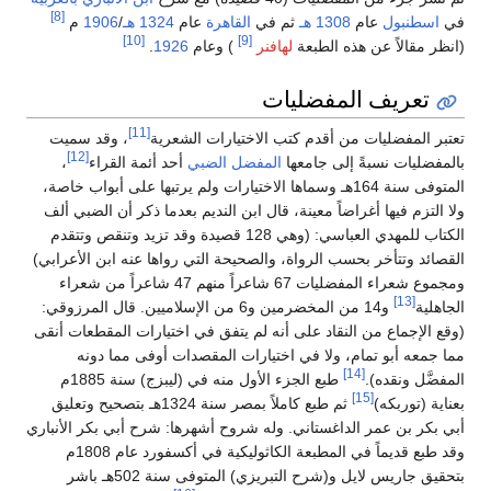
[8]
في
اسطنبول
عام
1308 هـ
ثم في
القاهرة
عام
1324 هـ
/
1906
م
[10]
[9]
(انظر مقالاً عن هذه الطبعة
لهافنر
) وعام
1926
.
تعريف المفضليات
[11]
تعتبر المفضليات من أقدم كتب الاختيارات الشعرية
، وقد سميت
[12]
بالمفضليات نسبةً إلى جامعها
المفضل الضبي
أحد أئمة القراء
،
المتوفى سنة 164هـ وسماها الاختيارات ولم يرتبها على أبواب خاصة،
ولا التزم فيها أغراضاً معينة، قال ابن النديم بعدما ذكر أن الضبي ألف
الكتاب للمهدي العباسي: (وهي 128 قصيدة وقد تزيد وتنقص وتتقدم
القصائد وتتأخر بحسب الرواة، والصحيحة التي رواها عنه ابن الأعرابي)
ومجموع شعراء المفضليات 67 شاعراً منهم 47 شاعراً من شعراء
[13]
الجاهلية
و14 من المخضرمين و6 من الإسلاميين. قال المرزوقي:
(وقع الإجماع من النقاد على أنه لم يتفق في اختيارات المقطعات أنقى
مما جمعه أبو تمام، ولا في اختيارات المقصدات أوفى مما دونه
[14]
المفضَّل ونقده).
طبع الجزء الأول منه في (ليبزج) سنة 1885م
[15]
بعناية (توربكه)
ثم طبع كاملاً بمصر سنة 1324هـ بتصحيح وتعليق
أبي بكر بن عمر الداغستاني. وله شروح أشهرها: شرح أبي بكر الأنباري
وقد طبع قديماً في المطبعة الكاثوليكية في أكسفورد عام 1808م
بتحقيق جاريس لايل و(شرح التبريزي) المتوفى سنة 502هـ باشر