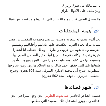
يا عيد مالك من شوق وإيراق
ومرً طيف على الأهوال طراق
والمفضل الضبي كتب جميع القصائد التي إختارها ولم يقتطع منها شيئا.
أهمية المفضليات
تعد أقدم مجموعة شعرية وصلت إلينا هي مجموعة المفضليات، وهي
بمثابة مرآة لحياة العرب انعكست عليها عاداتهم وأخلباقهم وشيمهم
العربية، وماخاضوه من حروب ومعارك ، وبذلك حفظت لنا أشعارا
كثيرة وقديمة، وكانت عرضة للضياع لولا اختيار المفضل الضبي لها
وتصنيفه لها في كتابه. وقد طبعت مرارا في القاهرة وبيروت وأجود
طبعاتها تلك التي حققها أحمد شاكر وعبد السلام هارون. ومن شروحها
المطبوعة: شرح أبي محمد الأنباري المتوفى سنة 305 هجري وشرح
الخطيب التبريزي المتوفى سنة 502 هجري).
أشهر قصائدها
قصيدة الشاعر الجاهلي
عبد يغوث الحارثي
الذي وقع أسيرا في أيدي
أعدائه ولماجهزوا لقته قال تلك القصيدة التي مطلعها: