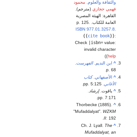
والثقافة والعلوم
.
محمود
فهمي حجازي
(مترجم).
القاهرة: الهيئة المصرية
العامة للكتاب. p. 125.
ISBN
977.01.3257.8
.
{{
cite book
}}
:
Check
|isbn=
value:
invalid character
)
(
help
^
ابن النديم
.
الفهرست
.
p. 68.
^
الأصفهاني
.
كتاب
الأغاني
. pp. 5:125.
^
ياقوت.
إرشاد
.
pp. 7:171.
Thorbecke (1885).
^
"Mufaddalyat".
WZKM
II
: 192.
Ch. J. Lyall.
The
^
Mufaddalyat, an