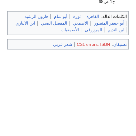
ج1 ص68
الكلمات الدالة:
القاهرة
ثورة
أبو تمام
هارون الرشيد
أبو جعفر المنصور
الأصمعي
المفضل الضبي
ابن الأنباري
ابن النديم
المرزوقي
الأصمعيات
تصنيفان
:
CS1 errors: ISBN
شعر عربي