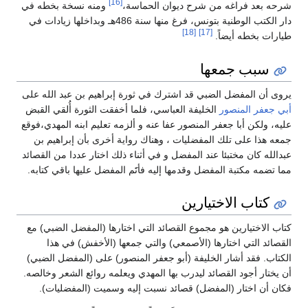
[16]
شرحه بعد فراغه من شرح ديوان الحماسة،
ومنه نسخة بخطه في
دار الكتب الوطنية بتونس، فرغ منها سنة 486هـ وبداخلها زيادات في
[18]
[17]
طيارات بخطه أيضاً.
سبب جمعها
يروى أن المفضل الضبي قد اشترك في ثورة إبراهيم بن عبد الله على
أبي جعفر المنصور
الخليفة العباسي، فلما أخفقت الثورة أُلقي القبض
عليه، ولكن أبا جعفر المنصور عفا عنه و ألزمه تعليم ابنه المهدي،فوقع
جمعه هذا على تلك المفضليات ، وهناك رواية أخرى بأن إبراهيم بن
عبدالله كان مختبئا عند المفضل و في أثناء ذلك اختار عددا من القصائد
مما تضمه مكتبة المفضل وقدمها إليه فأتََم المفضل عليها باقي كتابه.
كتاب الاختيارين
كتاب الاختيارين هو مجموع القصائد التي اختارها (المفضل الضبي) مع
القصائد التي اختارها (الأصمعي) والتي جمعها (الأخفش) في هذا
الكتاب. فقد أشار الخليفة (أبو جعفر المنصور) على (المفضل الضبي)
أن يختار أجود القصائد ليدرب بها المهدي ويعلمه روائع الشعر وخالصه.
فكان أن اختار (المفضل) قصائد نسبت إليه وسميت (المفضليات).