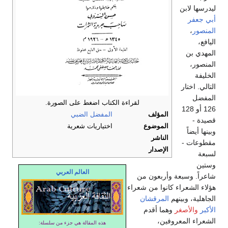
ليدرسها لابن
أبي جعفر
المنصور
،
اليافع،
المهدي بن
المنصور،
الخليفة
التالي. اختار
المفضل
لقراءة الكتاب اضغط على الصورة.
126 أو 128
المؤلف
المفضل الضبي
قصيدة -
الموضوع
اختياريات شعرية
وبينها أيضاً
الناشر
مقطوعات -
الإصدار
لسبعة
وستين
العالم العربي
شاعراً. وسبعة وأربعون من
هؤلاء الشعراء كانوا من شعراء
الجاهلية، وبينهم
المرقشان
الأكبر
والأصغر
وهما أقدم
الشعراء المعروفين،
هذه المقالة هي جزء من سلسلة: