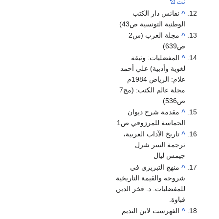
نت
^
نفائس دار الكتب
الوطنية التونسية ص43)
^
مجلة العرب (س2
ص639)
^
المفضليات: وثيقة
لغوية وأدبية) علي أحمد
علام: الرياض 1984م
مجلة عالم الكتب: (مج7
ص536)
^
مقدمة شرح ديوان
الحماسة للمرزوقي ص1
^
تاريخ الآداب العربية،
ترجمة السر شرل
جيمس ليال
^
منهج التبريزي في
شروحه والقيمة التاريخية
للمفضليات: د. فخر الدين
قباوة.
^
الفهرست لابن النديم