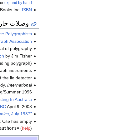
or
expand by hand
 Books Inc.
ISBN
وصلات خار
ce Polygraphists
raph Association
ical of polygraphy
ph
by Jim Fisher
uding polygraph)
aph instruments.
the lie detector.
edy,
International
ng/Summer 1996
ting In Australia
BC
April 9, 2008.
nics
, July 1937
"Thought Wave Lie Detector Measures Current in Nerves"
:
Cite has empty
authors=
(
help
)