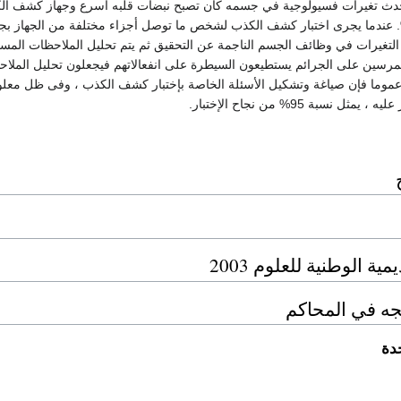
ث تغيرات فسيولوجية في جسمه كأن تصبح نبضات قلبه أسرع وجهاز كشف الك
قدر نسبة دقته 80%. عندما يجرى اختبار كشف الكذب لشخص ما توصل أجزاء مختلفة من الجها
التغيرات في وظائف الجسم الناجمة عن التحقيق ثم يتم تحليل الملاحظات المس
مرسين على الجرائم يستطيعون السيطرة على انفعالاتهم فيجعلون تحليل المل
وعموما فإن صياغة وتشكيل الأسئلة الخاصة بإختبار كشف الكذب ، وفى ظل مع
ل نسبة 95% من نجاح الإختبار.
مية الوطنية للعلوم 2003
ئجه في المحاكم
حدة