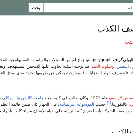
بحث
ف الكذب
صفحة
لپولي‌گراف
polygraph، هو جهاز لقياس السجلات والقياسات الفسيولوجية المخ
،
التنفس
،
وسلوك الجلد
عند توجيه أسئلة يجاوب عليها الشخص المستهدف. ويعتق
 الأسئلة سوف تتولد استجابات فسيولوجية يمكن عن طريقها تحديد مدى صدق ال
ستس لارسون
عام 1921، وكان طالب في كلية طب
جامعة كاليفورنيا - بركلي
و
[1]
ي
، كاليفورنيا.
حسب
الموسوعة البريطانية
، فإن الجهاز كان ضمن قائمة أعظم
المخترعات لعام 2003، ووصفته الشركة بأنه اختراع "له تأثيراته على حياة الإنسان سواء كانت تأثيرا
 الكذب