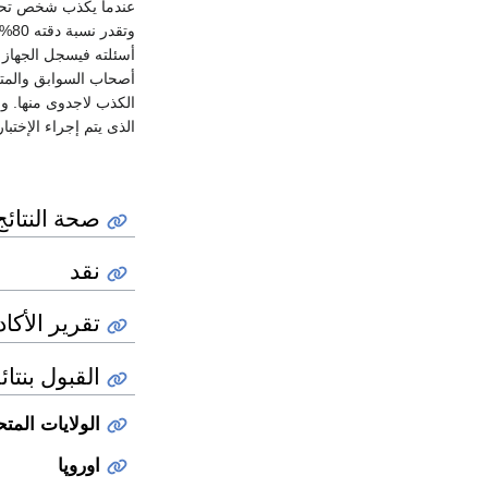
عندما يكذب شخص تحد
وت
أسئلته فيسجل الجهاز 
أصحاب السوابق والمت
الكذب لاجدوى منها. 
الذى يتم إجراء الإختبار عليه ، يمث
صحة النتائج
نقد
تقرير الأكادي
القبول بنتا
الولايات المت
اوروپا