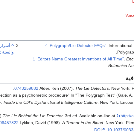
E
Voic
. Internationa
^
أسرار 
Polygrap
والسنة
.
Enc
.
Britannica N
ية
.
0743259882
Alder, Ken (2007).
The Lie Detectors
. New York: 
ection as a psychometric procedure" In "The Polygraph Test" (Gale, A. 
Inside the CIA's Dysfunctional Intelligence Culture
. New York: Encou
5)
The Lie Behind the Lie Detector.
3rd ed. Available on-line at
http://
06457822
Lykken, David (1998).
A Tremor in the Blood
. New York: Pl
DOI
:
10.1037/0033