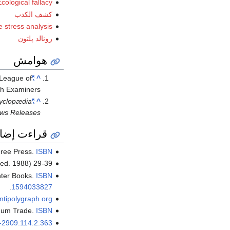
cological fallacy
كشف الكذب
e stress analysis
رونالد پلتون
هوامش
l League of
"Polygraph/Lie Detector FAQs"
^
h Examiners.
yclopædia
"Editors Name Greatest Inventions of All Time"
^
ews Releases
قراءت إضاف
Free Press.
ISBN
ed. 1988) 29-39.
nter Books.
ISBN
.
1594033827
antipolygraph.org
enum Trade.
ISBN
-2909.114.2.363