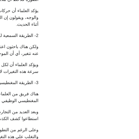
يؤكد العلماء أن حركا
والوجه، ويقولون إن ال
أثناء الحديث.
2- الطريقة السمعية لكشف الكذب:
ولكن هناك باحثون اعت
عنه تتغير، أي أن المو
ويؤكد العلماء أن لكل
سرعة هذه التغيرات لا ي
3- الطريقة المغنطيسية لكشف الكذب:
هناك فريق من العلماء
المغنطيسي الوظيفي fMRI وهو جهاز يعمل بالموجات المغنطيسية ويستطيع كشف نشاط الدماغ.
وبعد العديد من التجا
استطاعوا كشف الكذب 
وعلى الرغم من التطور 
والتغلب على هذه التغي