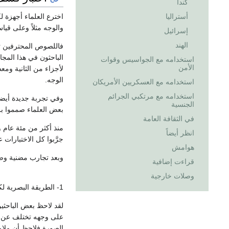
كندا
اخترع العلماء أجهزة
أستراليا
والوجه مثلاً وعلى قياس 
إسرائيل
الهند
فاللصوص المحترفين تم
الباحثون في هذا المجا
استخدامه مع الجواسيس وقوات
الأمن
لأجزاء من الثانية وم
الوجه.
استخدامه مع العسكريين الأمريكان
استخدامه مع مرتكبي الجرائم
وفي تجربة جديدة أيضا
الجنسية
بعض العلماء صمموا برن
في الثقافة العامة
منذ أكثر من مئة عام 
انظر أيضاً
جرَّبوا كل الاختبارا
هوامش
وبعد تجارب مضنية و
قراءت إضافية
وصلات خارجية
1- الطريقة البصرية لكشف الكذب:
لقد لاحظ بعض الباحثي
على وجهه تختلف عن حال
الصورة فلاحظ أن ملام