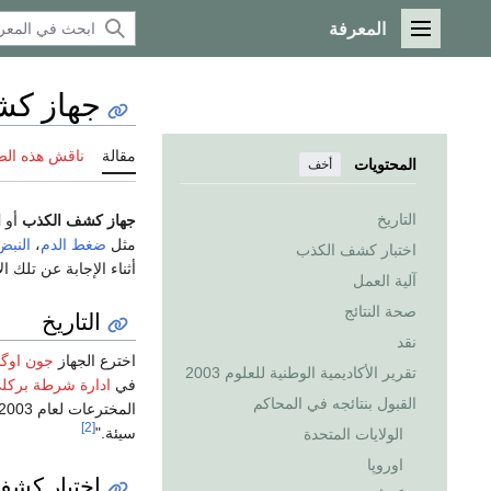
المعرفة
القائمة الرئيسية
جهاز كش
مقالة
ناقش هذه ال
المحتويات
أخف
التاريخ
جهاز كشف الكذب
أو
ا
مثل
ضغط الدم
،
النبض
اختبار كشف الكذب
أثناء الإجابة عن تلك
آلية العمل
صحة النتائج
التاريخ
نقد
اخترع الجهاز
جون اوگ
تقرير الأكاديمية الوطنية للعلوم 2003
في
ادارة شرطة بركل
القبول بنتائجه في المحاكم
[2]
سيئة."
الولايات المتحدة
اوروپا
اختبار كشف