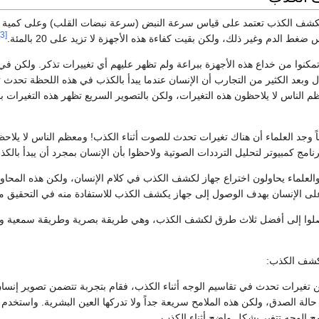
 لكشف الكذب تعتمد على قياس سرعة النبض (سرعة نبضات القلب) وعلى كمية ال
[3]
ضغط الدم وغير ذلك، ولكن بقيت كفاءة هذه الأجهزة لا تزيد على 20 بالمئة.
كنوا من خداع هذه الأجهزة ببراعة ولم تظهر عليهم أي تغييرات تذكر. ولكن 
ل وبعد الكثير من التجارب أن الإنسان عندما يبدأ بالكذب في هذه اللحظة تحدث
عظم الناس لا يلاحظون هذه التغيرات، ولكن بالتصوير السريع تظهر هذه التغيرا
ً وجد العلماء أن هناك تغيرات تحدث للصوت أثناء الكذب! ومعظم الناس لا يلاح
امج كمبيوتر لتحليل الترددات الصوتية ولاحظوا بأن الإنسان بمجرد أن يبدأ بالك
والعلماء يحاولون اختراع جهاز لكشف الكذب في كلام الإنسان، ولكن هذه المحاو
ت على الإنسان بهدف الوصول إلى جهاز يكشف الكذب للاستفادة منه في التحقيق م
صلوا إلى أفضل ثلاث طرق لكشف الكذب، وهي طريقة بصرية وطريقة سمعية و
ن تغيرات تحدث في تقاسيم الوجه أثناء الكذب، فقام بتجربة تتضمن تصوير إنس
ة الصدق، ولكن هذه الملامح سريعة جداً ولا تدركها العين البشرية. واستخدم طر
ح الوجه تتغير بشكل واضح أثناء الكذب.