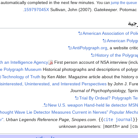
be automatically completed in the next few minutes.
You can
jump the queue
.
159797045X
Sullivan, John (2007).
Gatekeeper
. Potomac
جية
American Association of Poli
American Polyg
AntiPolygraph.org
, a website crit
History of the Polygra
th an Intelligence Agency
First person account of NSA interview (incl
e Polygraph Museum
Historical photographs and descriptions of polygr
Technology of Truth
by Ken Alder. Magazine article about the history of 
interested, Uninterested, and Interested Perspectives
by John J. Fur
Journal of Psychophysiology,
Spri
Trial By Ordeal? Polygraph Tes
New U.S. weapon Hand-held lie detector
MSN
Popular Mecha
r"
.
Urban Legends Reference Page, Snopes.com
.
{{
cite journal
}}
unknown parameters:
|month=
and
|co