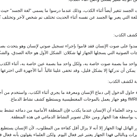
ت الجسد تتغير أيضاً أثناء الكذب، وذلك عندما درسوا ما يسمى "لغة الجسد" ح
لغة التي يعبر بها الجسد عن نفسه أثناء الحديث تختلف نم شخص لآخر وتختلف كث
مدوا على صوت الإنسان فقد قاموا بإجراء تسجيل صوتي لإنسان وهو يتحدث بصدق
جات الصوتية التي يسجلها الجهاز لها شكلان: الشكل الأول هو حالة الصدق، والشكل
 واحد منا بصمة صوت خاصة به، ولكل واحد منا بصمة عين خاصة به، أثناء الك
مكن أن ندركها إلا بشكل قليل، وقد تخفى علينا غالباً. أما الأجهزة التي اخترعها 
 حاول الدخول إلى دماغ الإنسان ومعرفة ما يجري أثناء الكذب، واستخدم من أ
رب وجد العلماء أن الإنسان عندما يكذب فإن المنطقة الأمامية من دماغه تنشط 
بواسطة هذا الجهاز ومن خلال تصوير النشاط الدماغي في هذه المنطقة.
الهائل لهذا الجهاز إلا أنه لا يزال أقل كفاءة من المطلوب، لأن الإنسان يستط
رات وبالتالي فهذا الجهاز يعتبر غير فعال اليوم. ولكن العلماء يقولون بأنه فع