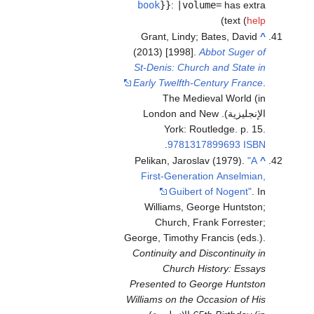
book
}}
:
|volume=
has extra
)
text (
help
Grant, Lindy; Bates, David
^
(2013) [1998].
Abbot Suger of
St-Denis: Church and State in
Early Twelfth-Century France
.
The Medieval World (in
الإنجليزية). London and New
York: Routledge. p. 15.
.
9781317899693
ISBN
Pelikan, Jaroslav (1979).
"A
^
First-Generation Anselmian,
Guibert of Nogent"
. In
Williams, George Huntston;
Church, Frank Forrester;
George, Timothy Francis (eds.).
Continuity and Discontinuity in
Church History: Essays
Presented to George Huntston
Williams on the Occasion of His