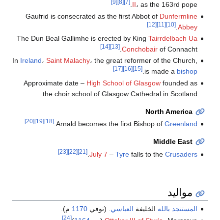
[9]
[8]
[7]
II
، as the 163rd pope.
Gaufrid is consecrated as the first Abbot of
Dunfermline
[12]
[11]
[10]
.
Abbey
The Dun Beal Gallimhe is erected by King
Tairrdelbach Ua
[14]
[13]
Conchobair
of Connacht.
In
Ireland
،
Saint Malachy
، the great reformer of the Church,
[17]
[16]
[15]
.
is made a
bishop
Approximate date –
High School of Glasgow
founded as
the choir school of Glasgow Cathedral in Scotland.
North America
[20]
[19]
[18]
.
Arnald becomes the first Bishop of
Greenland
Middle East
[23]
[22]
[21]
.
July 7
–
Tyre
falls to the
Crusaders
مواليد
المستنجد بالله
الخليفة
العباسي
. (توفي
1170
م).
[24]