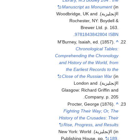
Library, MS Bodley 264 : the
Manuscript as Monument
(in
الإنجليزية). Woodbridge, UK and
Rochester, NY: Boydell &
Brewer Ltd. p. 163.
.
9781843842804
ISBN
M'Burney, Isaiah, ed. (1857).
^
Chronological Tables:
Comprehending the Chronology
and History of the World, from
the Earliest Records to the
Close of the Russian War
(in
الإنجليزية). London and
Glasgow: Richard Griffin and
Company. p. 205.
Procter, George (1876).
^
Fighting Their Way; Or, The
History of the Crusades: Their
Rise, Progress, and Results
(in الإنجليزية). New York: World
Publishing House. pp.
189
.