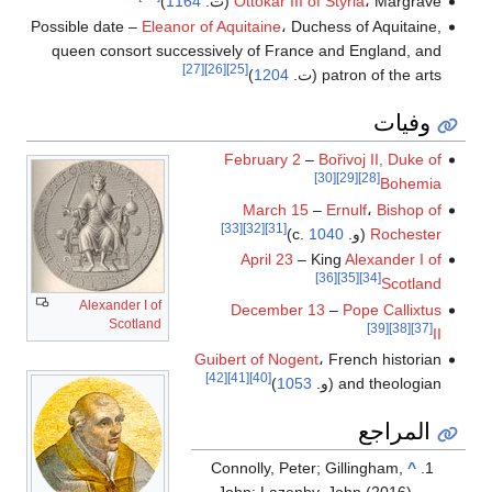
، Margrave (ت.
Ottokar III of Styria
1164
)
Possible date –
Eleanor of Aquitaine
، Duchess of Aquitaine,
queen consort successively of France and England, and
[27]
[26]
[25]
patron of the arts (ت.
1204
)
وفيات
February 2
–
Bořivoj II, Duke of
[30]
[29]
[28]
Bohemia
March 15
–
Ernulf
،
Bishop of
[33]
[32]
[31]
Rochester
(و. c.
1040
)
April 23
– King
Alexander I of
[36]
[35]
[34]
Scotland
Alexander I of
December 13
–
Pope Callixtus
Scotland
[39]
[38]
[37]
II
Guibert of Nogent
، French historian
[42]
[41]
[40]
and theologian (و.
1053
)
المراجع
Connolly, Peter; Gillingham,
^