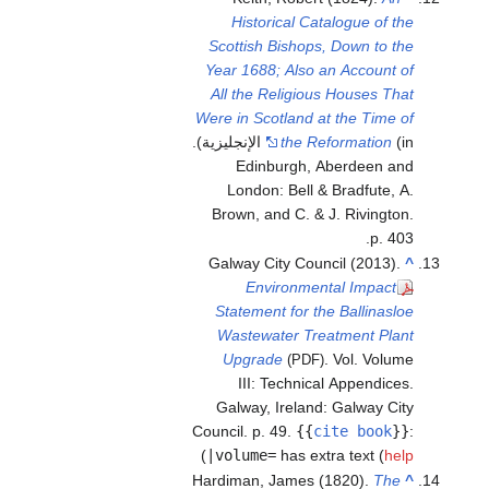
Historical Catalogue of the
Scottish Bishops, Down to the
Year 1688; Also an Account of
All the Religious Houses That
Were in Scotland at the Time of
the Reformation
(in الإنجليزية).
Edinburgh, Aberdeen and
London: Bell & Bradfute, A.
Brown, and C. & J. Rivington.
p. 403.
Galway City Council (2013).
^
Environmental Impact
Statement for the Ballinasloe
Wastewater Treatment Plant
Upgrade
. Vol. Volume
(PDF)
III: Technical Appendices.
Galway, Ireland: Galway City
Council. p. 49.
{{
cite book
}}
:
)
|volume=
has extra text (
help
Hardiman, James (1820).
The
^