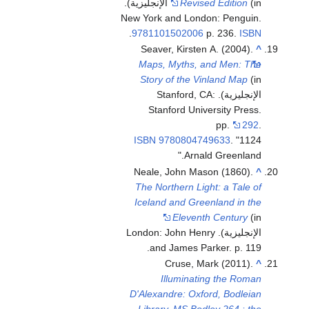
Revised Edition
(in الإنجليزية).
New York and London: Penguin.
.
9781101502006
p. 236.
ISBN
Seaver, Kirsten A. (2004).
^
Maps, Myths, and Men: The
Story of the Vinland Map
(in
الإنجليزية). Stanford, CA:
Stanford University Press.
pp.
292
.
ISBN
9780804749633
.
1124
Arnald Greenland.
Neale, John Mason (1860).
^
The Northern Light: a Tale of
Iceland and Greenland in the
Eleventh Century
(in
الإنجليزية). London: John Henry
and James Parker. p. 119.
Cruse, Mark (2011).
^
Illuminating the Roman
D'Alexandre: Oxford, Bodleian