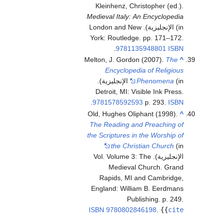
Kleinhenz, Christopher (ed.).
Medieval Italy: An Encyclopedia
(in الإنجليزية). London and New
York: Routledge. pp. 171–172.
.
9781135948801
ISBN
Melton, J. Gordon (2007).
The
^
Encyclopedia of Religious
Phenomena
(in الإنجليزية).
Detroit, MI: Visible Ink Press.
.
9781578592593
p. 293.
ISBN
Old, Hughes Oliphant (1998).
^
The Reading and Preaching of
the Scriptures in the Worship of
the Christian Church
(in
الإنجليزية). Vol. Volume 3: The
Medieval Church. Grand
Rapids, MI and Cambridge,
England: William B. Eerdmans
Publishing. p. 249.
ISBN
9780802846198
.
{{
cite