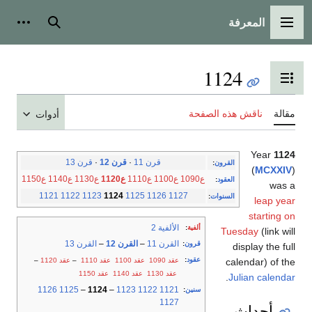
المعرفة
القائمة الرئيسية
بحث
أدوات
1124
تبديل عرض جدول المحتويات
مقالة
ناقش هذه الصفحة
أدوات
Year
1124
قرن 11
·
قرن 12
·
قرن 13
القرون
:
(
MCXXIV
)
ع1090
ع1100
ع1110
ع1120
ع1130
ع1140
ع1150
العقود
:
was a
1121
1122
1123
1124
1125
1126
1127
السنوات
:
leap year
starting on
الألفية 2
ألفية
:
Tuesday
(link will
القرن 11
–
القرن 12
–
القرن 13
قرون
:
display the full
عقود
:
عقد 1090
عقد 1100
عقد 1110
–
عقد 1120
–
calendar) of the
عقد 1130
عقد 1140
عقد 1150
.
Julian calendar
1126
1125
–
1124
–
1123
1122
1121
سنين
:
1127
أحداث