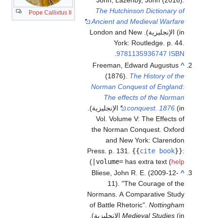
John; Lazenby, John (2016).
The Hutchinson Dictionary of
Pope Callixtus II
Ancient and Medieval Warfare
(in الإنجليزية). London and New
York: Routledge. p. 44.
.
9781135936747
ISBN
Freeman, Edward Augustus
^
(1876).
The History of the
Norman Conquest of England:
The effects of the Norman
conquest. 1876
(in الإنجليزية).
Vol. Volume V: The Effects of
the Norman Conquest. Oxford
and New York: Clarendon
Press. p. 131.
{{
cite book
}}
:
)
|volume=
has extra text (
help
Bliese, John R. E. (2009-12-
^
11). "The Courage of the
Normans. A Comparative Study
of Battle Rhetoric".
Nottingham
(in الإنجليزية).
Medieval Studies