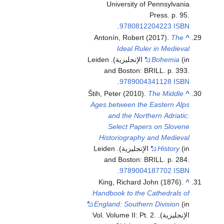
University of Pennsylvania
Press. p. 95.
.
9780812204223
ISBN
Antonín, Robert (2017).
The
^
Ideal Ruler in Medieval
Bohemia
(in الإنجليزية). Leiden
and Boston: BRILL. p. 393.
.
9789004341128
ISBN
Štih, Peter (2010).
The Middle
^
Ages between the Eastern Alps
and the Northern Adriatic:
Select Papers on Slovene
Historiography and Medieval
History
(in الإنجليزية). Leiden
and Boston: BRILL. p. 284.
.
9789004187702
ISBN
King, Richard John (1876).
^
Handbook to the Cathedrals of
England: Southern Division
(in
الإنجليزية). Vol. Volume II: Pt. 2.