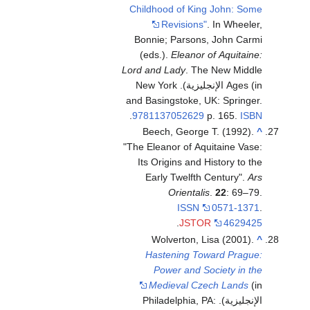
Childhood of King John: Some
Revisions"
. In Wheeler,
Bonnie; Parsons, John Carmi
(eds.).
Eleanor of Aquitaine:
Lord and Lady
. The New Middle
Ages (in الإنجليزية). New York
and Basingstoke, UK: Springer.
.
9781137052629
p. 165.
ISBN
Beech, George T. (1992).
^
"The Eleanor of Aquitaine Vase:
Its Origins and History to the
Early Twelfth Century".
Ars
Orientalis
.
22
: 69–79.
ISSN
0571-1371
.
.
JSTOR
4629425
Wolverton, Lisa (2001).
^
Hastening Toward Prague:
Power and Society in the
Medieval Czech Lands
(in
الإنجليزية). Philadelphia, PA: