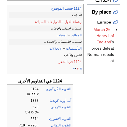
1124 حسب الموضوع
By place
السياسة
زعماء الدول
–
الدول ذات السيادة
Europe
تصنيفات المواليد والوفيات
March 26
–
المواليد
–
الوفيات
Henry I of
England
's
تصنيفات التأسيسات والانحلالات
forces defeat
التأسيسات
–
الانحلالات
Norman rebels
الفنون والآداب
at
1124 في الشعر
v
t
e
1124 في التقاويم الأخرى
التقويم الگريگوري
1124
MCXXIV
آب أوربه كونديتا
1877
التقويم الأرمني
573
ԹՎ ՇՀԳ
التقويم الآشوري
5874
التقويم البهائي
−720 – −719