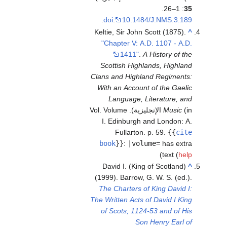
: 1–26.
35
.
doi
:
10.1484/J.NMS.3.189
Keltie, Sir John Scott (1875).
^
"Chapter V: A.D. 1107 - A.D.
1411"
.
A History of the
Scottish Highlands, Highland
Clans and Highland Regiments:
With an Account of the Gaelic
Language, Literature, and
Music
(in الإنجليزية). Vol. Volume
I. Edinburgh and London: A.
Fullarton. p. 59.
{{
cite
book
}}
:
|volume=
has extra
)
text (
help
David I. (King of Scotland)
^
(1999). Barrow, G. W. S. (ed.).
The Charters of King David I:
The Written Acts of David I King
of Scots, 1124-53 and of His
Son Henry Earl of