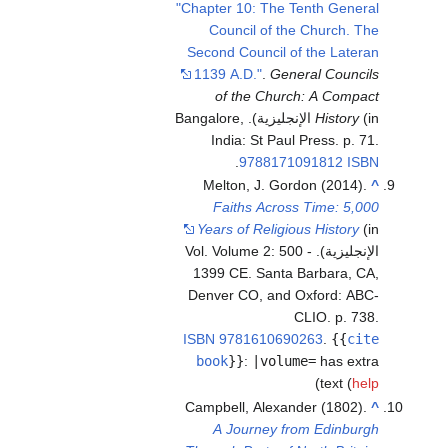
"Chapter 10: The Tenth General
Council of the Church. The
Second Council of the Lateran
1139 A.D."
.
General Councils
of the Church: A Compact
History
(in الإنجليزية). Bangalore,
India: St Paul Press. p. 71.
.
9788171091812
ISBN
Melton, J. Gordon (2014).
^
Faiths Across Time: 5,000
Years of Religious History
(in
الإنجليزية). Vol. Volume 2: 500 -
1399 CE. Santa Barbara, CA,
Denver CO, and Oxford: ABC-
CLIO. p. 738.
ISBN
9781610690263
.
{{
cite
book
}}
:
|volume=
has extra
)
text (
help
Campbell, Alexander (1802).
^
A Journey from Edinburgh