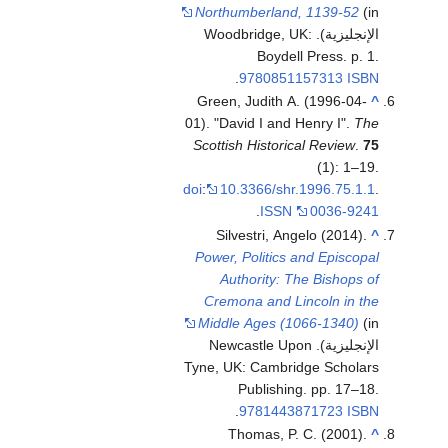
Northumberland, 1139-52
(in
الإنجليزية). Woodbridge, UK:
Boydell Press. p. 1.
.
9780851157313
ISBN
Green, Judith A. (1996-04-
^
01). "David I and Henry I".
The
Scottish Historical Review
.
75
(1): 1–19.
doi
:
10.3366/shr.1996.75.1.1
.
.
ISSN
0036-9241
Silvestri, Angelo (2014).
^
Power, Politics and Episcopal
Authority: The Bishops of
Cremona and Lincoln in the
Middle Ages (1066-1340)
(in
الإنجليزية). Newcastle Upon
Tyne, UK: Cambridge Scholars
Publishing. pp. 17–18.
.
9781443871723
ISBN
Thomas, P. C. (2001).
^