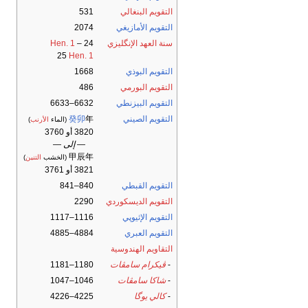
التقويم البنغالي
531
التقويم الأمازيغي
2074
سنة العهد الإنگليزي
24
–
Hen. 1
25
Hen. 1
التقويم البوذي
1668
التقويم البورمي
486
التقويم البيزنطي
6632–6633
التقويم الصيني
年
癸卯
(الماء
الأرنب
)
3820 أو 3760
— إلى —
甲辰年
(الخشب
التنين
)
3821 أو 3761
التقويم القبطي
840–841
التقويم الديسكوردي
2290
التقويم الإثيوپي
1116–1117
التقويم العبري
4884–4885
التقاويم الهندوسية
-
ڤيكرام سامڤات
1180–1181
-
شاكا سامڤات
1046–1047
-
كالي يوگا
4225–4226