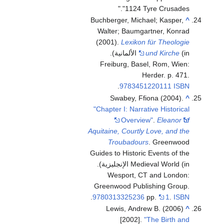
1124 Tyre Crusades.
Buchberger, Michael; Kasper,
^
Walter; Baumgartner, Konrad
(2001).
Lexikon für Theologie
und Kirche
(in الألمانية).
Freiburg, Basel, Rom, Wien:
Herder. p. 471.
.
9783451220111
ISBN
Swabey, Ffiona (2004).
^
"Chapter I: Narrative Historical
Overview"
.
Eleanor of
Aquitaine, Courtly Love, and the
Troubadours
. Greenwood
Guides to Historic Events of the
Medieval World (in الإنجليزية).
Wesport, CT and London:
Greenwood Publishing Group.
.
9780313325236
pp.
1
.
ISBN
Lewis, Andrew B. (2006)
^
[2002].
"The Birth and