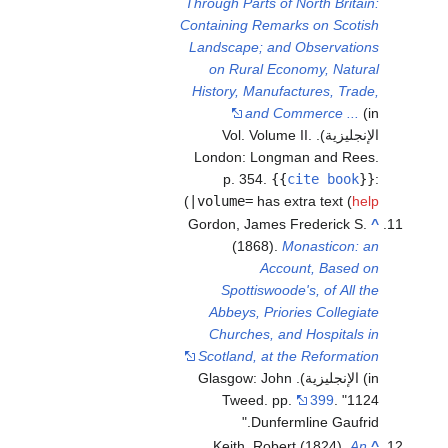
Through Parts of North Britain:
Containing Remarks on Scotish
Landscape; and Observations
on Rural Economy, Natural
History, Manufactures, Trade,
and Commerce ...
(in
الإنجليزية). Vol. Volume II.
London: Longman and Rees.
p. 354.
{{
cite book
}}
:
)
|volume=
has extra text (
help
Gordon, James Frederick S.
^
(1868).
Monasticon: an
Account, Based on
Spottiswoode's, of All the
Abbeys, Priories Collegiate
Churches, and Hospitals in
Scotland, at the Reformation
(in الإنجليزية). Glasgow: John
Tweed. pp.
399
.
1124
Dunfermline Gaufrid.
Keith, Robert (1824).
An
^