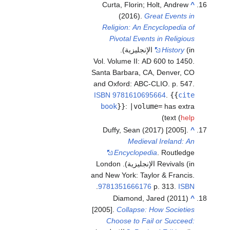
Curta, Florin; Holt, Andrew
^
(2016).
Great Events in
Religion: An Encyclopedia of
Pivotal Events in Religious
History
(in الإنجليزية).
Vol. Volume II: AD 600 to 1450.
Santa Barbara, CA, Denver, CO
and Oxford: ABC-CLIO. p. 547.
ISBN
9781610695664
.
{{
cite
book
}}
:
|volume=
has extra
)
text (
help
Duffy, Sean (2017) [2005].
^
Medieval Ireland: An
Encyclopedia
. Routledge
Revivals (in الإنجليزية). London
and New York: Taylor & Francis.
.
9781351666176
p. 313.
ISBN
Diamond, Jared (2011)
^
[2005].
Collapse: How Societies
Choose to Fail or Succeed: