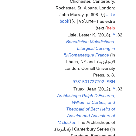
Chichester. Canterbury.
Rochester. St. Albans. London:
John Murray. p. 608.
{{
cite
book
}}
:
|volume=
has extra
)
text (
help
Little, Lester K. (2018).
^
Benedictine Maledictions:
Liturgical Cursing in
Romanesque France
(in
الإنجليزية). Ithaca, NY and
London: Cornell University
Press. p. 8.
.
9781501727702
ISBN
Truax, Jean (2012).
^
Archbishops Ralph D'Escures,
William of Corbeil, and
Theobald of Bec: Heirs of
Anselm and Ancestors of
Becket
. The Archbishops of
Canterbury Series (in الإنجليزية).
Farnham, England and