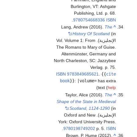
Burlington, VT: Ashgate
Publishing, Ltd. p. 68.
.
9780754668336
ISBN
Lang, Andrew (2016).
The
^
History Of Scotland
(in
الإنجليزية). Vol. Volume 1: From
The Romans to Mary of Guise.
Altenmünster, Germany and
North Charleston, SC: Jazzybee
Verlag. p. 75.
ISBN
9783849685621
.
{{
cite
book
}}
:
|volume=
has extra
)
text (
help
Taylor, Alice (2016).
The
^
Shape of the State in Medieval
Scotland, 1124-1290
(in
الإنجليزية). Oxford and New
York: Oxford University Press.
.
9780198749202
p. 5.
ISBN
Brown, P. Hume (2012).
^