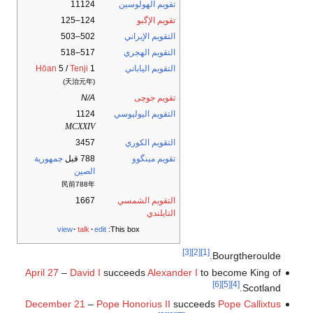
تقويم الهولوسين
11124
تقويم الإگبو
124–125
التقويم الإيراني
502–503
التقويم الهجري
517–518
التقويم الياباني
1
Tenji
5 /
Hōan
(天治元年)
تقويم جوچى
N/A
التقويم اليوليوسي
1124
MCXXIV
التقويم الكوري
3457
تقويم مينگوو
788 قبل
جمهورية
الصين
民前788年
التقويم الشمسي
1667
التايلندي
view
talk
edit
This box:
[3]
[2]
[1]
Bourgtheroulde.
April 27
–
David I
succeeds
Alexander I
to become King of
[6]
[5]
[4]
Scotland.
December 21
–
Pope Honorius II
succeeds
Pope Callixtus