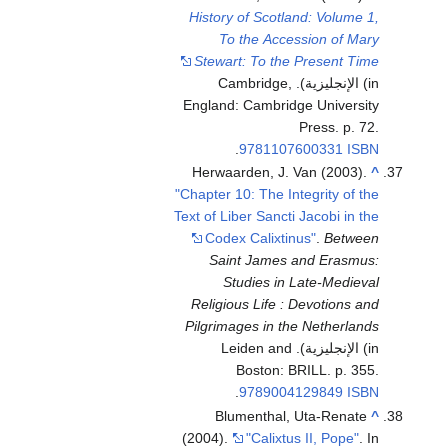
History of Scotland: Volume 1,
To the Accession of Mary
Stewart: To the Present Time
(in الإنجليزية). Cambridge,
England: Cambridge University
Press. p. 72.
.
9781107600331
ISBN
Herwaarden, J. Van (2003).
^
"Chapter 10: The Integrity of the
Text of Liber Sancti Jacobi in the
Codex Calixtinus"
.
Between
Saint James and Erasmus:
Studies in Late-Medieval
Religious Life : Devotions and
Pilgrimages in the Netherlands
(in الإنجليزية). Leiden and
Boston: BRILL. p. 355.
.
9789004129849
ISBN
Blumenthal, Uta-Renate
^
(2004).
"Calixtus II, Pope"
. In