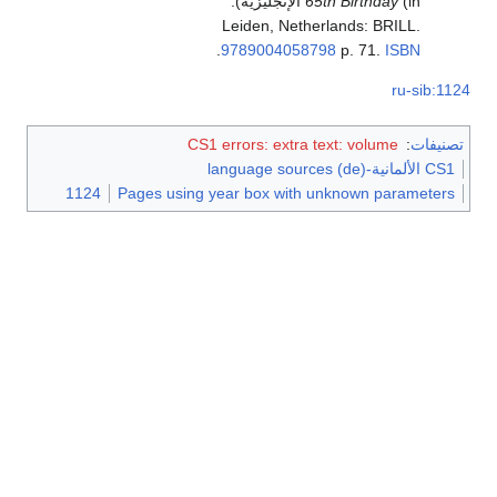
65th Birthday
(in الإنجليزية).
Leiden, Netherlands: BRILL.
.
9789004058798
p. 71.
ISBN
ru-sib:1124
تصنيفات
:
CS1 errors: extra text: volume
CS1 الألمانية-language sources (de)
1124
Pages using year box with unknown parameters