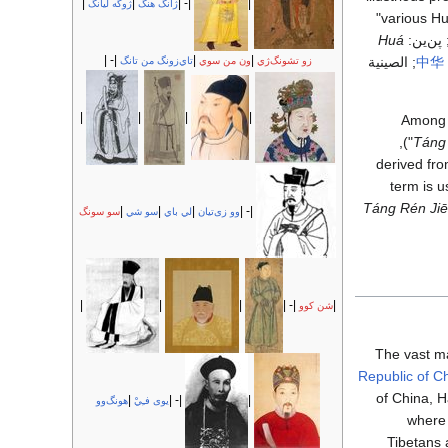
|
|
|- |
|
ژانگ هنگ
ژوگه ليانگ
"various H
 پن‌ين:
Huá
|- |
|
|
中华
; الصينية
زو تشونگ‌ژي
ون من سوي
تاي‌زونگ من تانگ
|
|
|
|
Among 
, literally "the people of Tang"),
Táng
derived fro
term is 
Táng Rén Jiē
|
|
|
|- |
وو زى‌تيان
لي باي
سو شي
سو سونگ
|
|
|
|- |
|
شن كوو
The vast ma
Republic of C
of China, H
|
|- |
|
يوى فـِيْ
هونگ‌وو
(8% in 201
Tibetans 