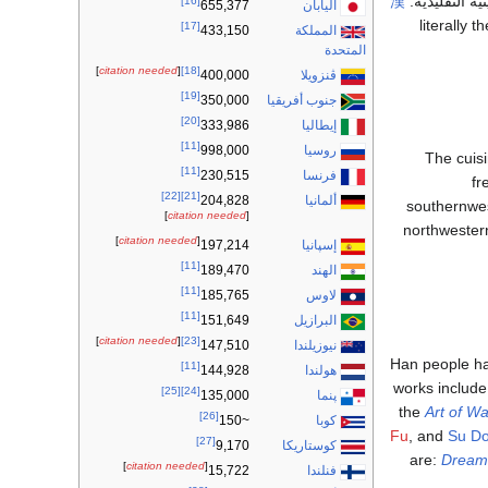
نية التقليدية:
漢
[16]
اليابان
655,377
[17]
المملكة
433,150
المتحدة
]
citation needed
[
[18]
ڤنزويلا
400,000
[19]
جنوب أفريقيا
350,000
[20]
إيطاليا
333,986
[11]
روسيا
998,000
The cuis
[11]
فرنسا
230,515
fr
[22]
[21]
ألمانيا
204,828
southernwest
]
citation needed
[
northwestern
]
citation needed
[
إسپانيا
197,214
[11]
الهند
189,470
[11]
لاوس
185,765
[11]
البرازيل
151,649
]
citation needed
[
[23]
نيوزيلندا
147,510
Han people hav
[11]
هولندا
144,928
works includ
[25]
[24]
پنما
135,000
the
Art of Wa
[26]
كوبا
~150
Fu
, and
Su D
[27]
كوستاريكا
9,170
are:
Dream
]
citation needed
[
فنلندا
15,722