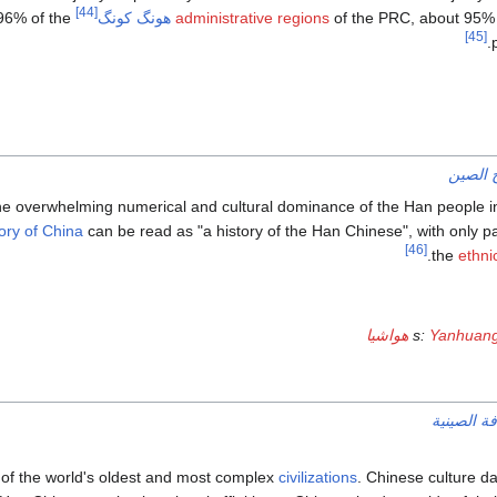
[44]
of the PRC, about 95% o
administrative regions
هونگ كونگ
96% of the
[45]
.
خ الصين
he overwhelming numerical and cultural dominance of the Han people in
tory of China
can be read as "a history of the Han Chinese", with only p
[46]
.
the
ethni
Yanhuan
هواشيا
فة الصينية
 of the world's oldest and most complex
civilizations
. Chinese culture d