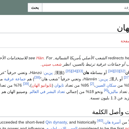
بحث
هان
صفحة
. For للاستخدامات الأخرى, see
Hän
أو جماعات عرقية ترتبط بالصين، انظر
شعب صيني
.
[35]
[34]
[33]
[34]
[33]
[32]
ن
أو ببساطة
هان
(漢族;
پن‌ين
:
Hànzú
، وتعني حرفياً "عر
[38]
[
أو 漢人;
پن‌ين
:
Hànrén
، وتعني حرفياً "شعب هان"
) هم
جماعة عرقية
مو
[39]
[2]
سكان
الصين
،
95% من تعداد
تايوان
(
تايوانيو الهان
)،
76% من تعداد المواطنين في
[4]
ماليزيا
ونحو 18% من إجمالي
تعداد البشر في العالم
. وصينيو الهان هم
أ
 1.3 بليون نسمة.
 وأصل الكلمة
[40]
ً من
أسرة هان
،
which succeeded the short-lived
, and historically
Qin dynasty
g
considered to be the first
العصر الامبراطوري
o its power and influence