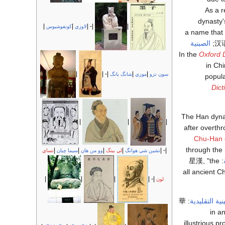
. As a 
dynasty'
|
|
|- |
|
لاوزي
كونفوشيوس
a name that
汉
;
الصينية
Oxford D
in Chi
|
|- |
|
|
سون تزو
موزي
شانگ يانگ
popula
Dict
The Han dyna
|
|
|
after overth
Chu-Han 
through the 
|
|
|
|
|- |
تشين شي هوانگ
لي بينگ
وو من هان
سيما چيان
تساي
星漢
, "the
:
|
|
|
|- |
لون
نية التقليدية
:
華
illustrious pr