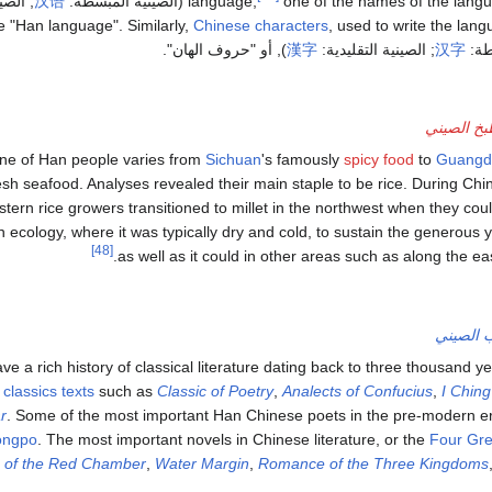
one of the names of the lang
language;
(الصينية المبسطة:
汉语
; الصي
Chinese characters
, used to write the lang
طة:
汉字
; الصينية التقليدية:
漢字
), أو "حروف الهان".
بخ الصيني
ine of Han people varies from
Sichuan
's famously
spicy food
to
Guangd
esh seafood. Analyses revealed their main staple to be rice. During Chin
ern rice growers transitioned to millet in the northwest when they could
 ecology, where it was typically dry and cold, to sustain the generous yi
[48]
as well as it could in other areas such as along the e
ب الصيني
e a rich history of classical literature dating back to three thousand y
e
classics texts
such as
Classic of Poetry
,
Analects of Confucius
,
I Ching
r
. Some of the most important Han Chinese poets in the pre-modern e
ongpo
. The most important novels in Chinese literature, or the
Four Gre
 of the Red Chamber
,
Water Margin
,
Romance of the Three Kingdoms