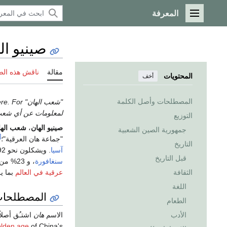
المعرفة
القائمة الرئيسية
صينيو ال
مقالة
ناقش هذه ال
المحتويات
أخف
المصطلحات وأصل الكلمة
"شعب الهان" redirects here. For الشعب الأصلي بأمريكا الشمالية, see
لمعلومات عن أي شعب 
التوزيع
صينيو الهان
،
شعب الها
جمهورية الصين الشعبية
37]
"جماعة هان العرقية"؛
التاريخ
آسيا
. ويشكلون نحو 92% من
قبل التاريخ
سنغافورة
، و 23% من تعداد
عرقية في العالم
بما يزيد عن
الثقافة
اللغة
المصطلحات
الطعام
الأدب
الاسم
هان
اشتـُق أصلا
olden age
of China's