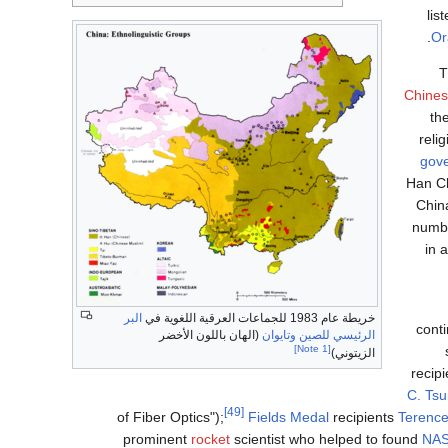
lis
.
Or
T
Chines
th
reli
gov
Han Ch
Chin
numbe
in 
خريطة عام 1983 للجماعات العرقية اللغوية في
البر
cont
الرئيسي للصين
وتايوان
(الهان باللون الأخضر
[Note 1]
الزيتوني)
recip
C. Tsu
[49]
of Fiber Optics");
Fields Medal
recipients
Terence
prominent
rocket
scientist who helped to found
NA