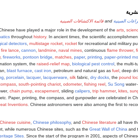
بشرية
راعات الصينية
and
قائمة الاكتشافات الصينية
hinese have played a major role in the development of the
arts
,
scien
atics
throughout
history
. In ancient times, the scientific accomplishmen
ical detectors
,
multistage rocket
,
rocket
for recreational and military p
,
fire lance
,
cannon
,
landmine
,
naval mines
, continuous
flame thrower
,
f
w
,
fireworks
,
pontoon bridge
,
matches
,
paper
,
printing
,
paper-printed m
ation system, the
raised-relief map
,
biological pest control
, the multi-
an,
blast furnace
,
cast iron
, petroleum and natural gas as
fuel
, deep dri
ing
,
porcelain
,
lacquer
,
lacquerware
,
silk
fabric,
dry docks
, the
pound lo
compass
,
south-pointing chariot
,
odometer
,
fishing reel
,
Su Song
water-
ower,
chain pump
,
escapement
, sliding
calipers
,
trip hammer
,
kites
,
sun
etc. Paper, printing, the compass, and gunpowder are celebrated in Ch
eat Inventions
. Chinese astronomers were also among the first to reco
Chinese cuisine
,
Chinese philosophy
, and
Chinese literature
all have t
t, while numerous Chinese sites, such as the
Great Wall of China
and 
ritage Sites
. Since the start of the program in 2001, aspects of Chine