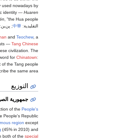
ly used nowadays by
ic identity —
Huaren
én
, "the Hua people"), as well as a
التقليدية:
中華
; پن‌ين:
nan
and
Teochew
, a
ists —
Tang Chinese
ese civilization. The
 word for
Chinatown
:
t of the Tang people" (
ribe the same area).
التوزيع
جمهورية الصي
ction of the
People's
he People's Republic
omous region
except
g
(45% in 2010) and
n both of the
special