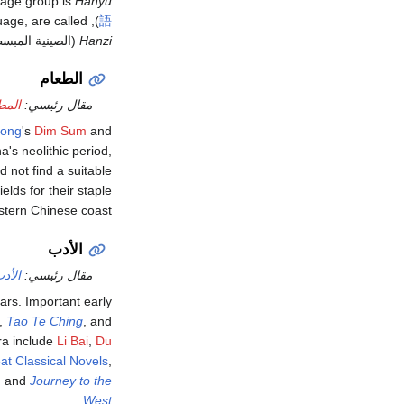
uage group is
Hanyu
uage, are called
), literally the "Han language". Similarly,
語
Hanzi
(الصينية المبس
الطعام
مقال رئيسي:
المط
ong
's
Dim Sum
and
a's neolithic period,
 not find a suitable
elds for their staple
astern Chinese coast.
الأدب
مقال رئيسي:
الأد
ears. Important early
,
Tao Te Ching
, and
ra include
Li Bai
,
Du
at Classical Novels
,
, and
Journey to the
.
West