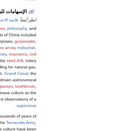
الإسهامات لل
انظر أيضاً:
قائمة الاخت
ces
,
philosophy
, and
ts of China included
urposes,
gunpowder
,
ire arrow
,
trebuchet
,
oney
,
insurance
,
civil
tube
seed drill
, rotary
lling for natural gas,
ck
,
Grand Canal
, the
driven astronomical
glasses
,
toothbrush
,
inese culture as the
rd observations of a
.
supernova
housands of years of
the
Terracotta Army
,
se culture have been