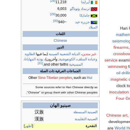
[28]
أيرلندا
11,218
ترنيداد وتوباگو
6,003
[29]
جامايكا
30,000
[30]
جزيرة عيد
~940
الميلاد
Han C
اللغات
mathem
seismolog
Chinese
firearms
الدين
crossbo
غير متدين
،
الديانة الشعبية الصينية
(بما فيها
الطاوية
وعبادة السلف
،
الكونفوشية
, وآخرون)،
بوذية المهايانا
،
service
examin
[31]
المسيحية
and other faiths.
winnowing
f
الجماعات العرقية ذات الصلة
oil drill
Other
Sino-Tibetan peoples
, such as
Hui
magnetic 
clock t
Some sources refer to Han Chinese directly as
inoculation
"Chinese" or group them with other Chinese peoples.
Four Gr
صينيو الهان
汉族
الصينية المبسطة
Chinese art
,
漢族
الصينية التقليدية
developmen
النقحرة
أظهر
are
World He