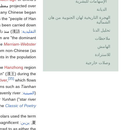
الإسهامات للبشرية
projected over معظم
الديانة
, many Chinese began
الهجرة التاريخية لهان الجنوبية من هان
the "people of Han" (
الشمالية
has been carried down. وبالمثل
تحليل الدنا
التقليدية
:
漢語
) منذ ذلك 
an are "the dominant
ملاحظات
he
Merriam-Webster
الهامش
from non-Chinese (as
للاستزادة
 in the population".
وصلات خارجية
the
Hanzhong
region
 Han" (漢王) during the
[35]
iver
,
which flows
ions such as
Tianhan
(
الصينية
:
venly river"),
Yunhan
star river") or
the
Classic of Poetry
holars used the term
夏
;
پن‌ين
:
magnificent
red to as either the