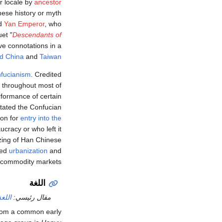
ir locale by
ancestor
nese history or myth
d
Yan Emperor
, who
et "
Descendants of
ve connotations in a
d China
and
Taiwan
fucianism
. Credited
throughout most of
rformance of certain
tated the Confucian
ion for
entry into the
cracy or who left it
izing of Han Chinese
ded
urbanization
and
d commodity markets.
اللغة
مقال رئيسي:
اللغة
rom a common early