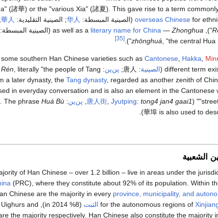
ua" (諸華) or the "various Xia" (諸夏). This gave rise to a term common
for ethn
overseas Chinese
(الصينية المبسطة:
华人
; الصينية التقليدية:
華人
;
R
Zhonghua
—
literary name for China
(الصينية المبسطة:
[35]
zhōnghuá
, "the central Hua").
some southern Han Chinese varieties such as
Cantonese
,
Hakka
,
Min
different term ex
(
الصينية
:
唐人
;
پن‌ين
:
 Rén
m a later dynasty, the
Tang dynasty
, regarded as another zenith of Chin
used in everyday conversation and is also an element in the Cantonese
"stree
tong4 jan4 gaai1
:
Jyutping
,
唐人街
,
پن‌ين
:
Huá Bù
. The phrase
華埠 is also used to desc
ن الشعبية
jority of Han Chinese – over 1.2 billion – live in areas under the jurisdi
hina
(PRC), where they constitute about 92% of its population. Within t
an Chinese are the majority in every
province, municipality, and auton
Xinjian
for the autonomous regions of
التبت
4), where Uighurs and
are the majority respectively. Han Chinese also constitute the majority i