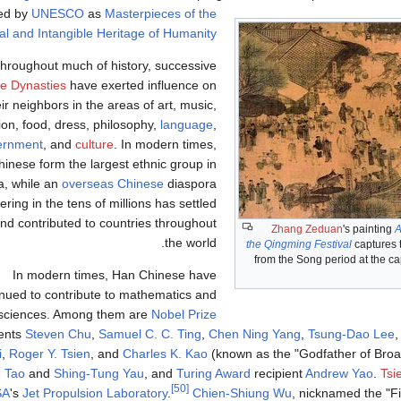
ted by
UNESCO
as
Masterpieces of the
al and Intangible Heritage of Humanity
hroughout much of history, successive
e Dynasties
have exerted influence on
eir neighbors in the areas of art, music,
gion, food, dress, philosophy,
language
,
ernment
, and
culture
. In modern times,
inese form the largest ethnic group in
a, while an
overseas Chinese
diaspora
ring in the tens of millions has settled
and contributed to countries throughout
Zhang Zeduan
's painting
A
the world.
the Qingming Festival
captures t
from the Song period at the cap
In modern times, Han Chinese have
inued to contribute to mathematics and
sciences. Among them are
Nobel Prize
ients
Steven Chu
,
Samuel C. C. Ting
,
Chen Ning Yang
,
Tsung-Dao Lee
i
,
Roger Y. Tsien
, and
Charles K. Kao
(known as the "Godfather of Bro
 Tao
and
Shing-Tung Yau
, and
Turing Award
recipient
Andrew Yao
.
Tsi
[50]
SA
's
Jet Propulsion Laboratory
.
Chien-Shiung Wu
, nicknamed the "Fi