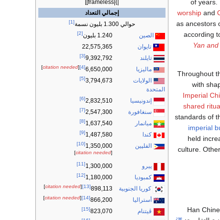
of years.
|}|frameless]]
worship
and
إجمالي التعداد
[1]
as ancestors 
حوالي 1.300 بليون نسمة
according t
[2]
الصين
1.240 بليون
Yan and
تايوان
22,575,365
[3]
تايلند
9,392,792
]
citation needed
[
[4]
ماليزيا
6,650,000
Throughout 
[5]
الولايات
3,794,673
with sha
المتحدة
Imperial Ch
[6]
إندونيسيا
2,832,510
shared ritua
[7]
سنغافورة
2,547,300
standards of 
[8]
ميانمار
1,637,540
imperial 
[9]
كندا
1,487,580
held incre
[10]
الفلپين
1,350,000
culture. Othe
]
citation needed
[
[11]
پيرو
1,300,000
[12]
كمبوديا
1,180,000
]
citation needed
[
[13]
كوريا الجنوبية
898,113
]
citation needed
[
[14]
أستراليا
866,200
Han Chine
[15]
ڤيتنام
823,070