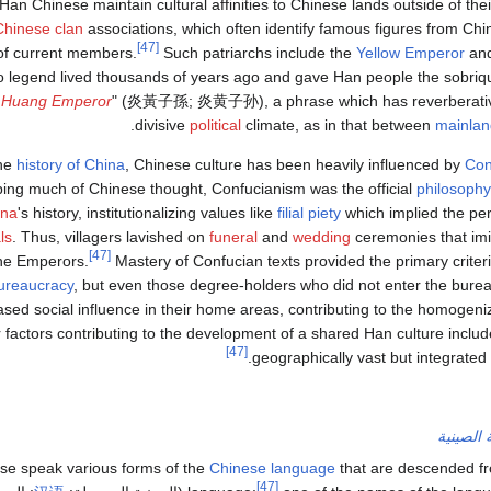
 Han Chinese maintain cultural affinities to Chinese lands outside of the
Chinese clan
associations, which often identify famous figures from Chi
[47]
of current members.
Such patriarchs include the
Yellow Emperor
an
o legend lived thousands of years ago and gave Han people the sobriqu
 Huang Emperor
" (
炎黃子孫
;
炎黄子孙
), a phrase which has reverberati
.
divisive
political
climate, as in that between
mainlan
the
history of China
, Chinese culture has been heavily influenced by
Con
ping much of Chinese thought, Confucianism was the official
philosophy
ina
's history, institutionalizing values like
filial piety
which implied the pe
ls
. Thus, villagers lavished on
funeral
and
wedding
ceremonies that imi
[47]
the Emperors.
Mastery of Confucian texts provided the primary criter
bureaucracy
, but even those degree-holders who did not enter the bureau
ased social influence in their home areas, contributing to the homogen
r factors contributing to the development of a shared Han culture inclu
[47]
geographically vast but integrate
 الصينية
se speak various forms of the
Chinese language
that are descended f
[47]