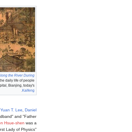
long the River During
he daily life of people
ital, Bianjing, today's
.
Kaifeng
,
Yuan T. Lee
,
Daniel
adband" and "Father
en Hsue-shen
was a
rst Lady of Physics"