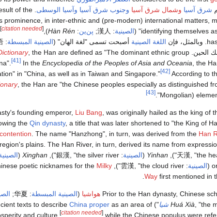
شرق آسيا
وشمال شرق آسيا
وجنوب شرق آسيا
وآسيا الوسطى
result of the
s prominence, in inter-ethnic and (pre-modern) international matters
]
citation needed
[
identifying themselves as 
الصينية
:
漢人
;
پن‌ين
:
Hàn Rén
),
، فإن
اللغة الصينية
أصبحت تسمى "لغة الهان" (
الصينية المبسطة
:
语
الحين. In the
, the Han are defined as "The dominant ethnic group
ictionary
[41]
na".
In the
Encyclopedia of the Peoples of Asia and Oceania
, the H
[42]
tion" in "China, as well as in Taiwan and Singapore."
According to t
ionary
, the Han are "the Chinese peoples especially as distinguished 
[43]
Mongolian) elements
sty's founding emperor,
Liu Bang
, was originally hailed as the king of 
rowing the
Qin dynasty
, a title that was later shortened to "the King of
contention
. The name "Hanzhong", in turn, was derived from the
Han R
region's plains. The Han River, in turn, derived its name from express
, "the hea
天漢
Yinhan
(
الصينية
:
, "the silver river"),
銀漢
Xinghan
(
الصينية
(
الصينية
:
, "the cloud river"), all ancient Chinese poetic nicknames for the
雲漢
Milky
.
Way
first mentioned in 
Prior to the Han dynasty, Chinese sc
هواشيا
(
الصينية المبسطة
:
华夏
;
الصي
, "the 
Huá Xià
شيا
") in ancient texts to describe
as an area of
China proper
[
citation needed
]
osperity and culture,
while the Chinese populus were refer