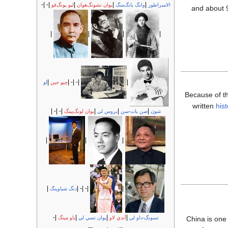
|- |-
|
|
|
الامبراطور
وانگ يانگ‌منگ
يوان تشونگ‌هوان
ليو يونگ‌فو
and about 
|
|
|
|
|
|- |- |
|
چيو جين
لو
Because of t
written
his
|- |- |
|
|
|
شون
صن يات-سن
بروس لي
يوان لونگ‌پينگ
|
|
|
|
|- |- |
|
دنگ شياوپنگ
|-
|
|
|
تسونگ-داو لي
أندي لاو
يوان تسي لي
ياو مينگ
China is one