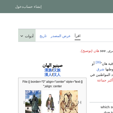
إنشاء حساب
دخول
اقرأ
عرض المصدر
تاريخ
أدوات
هان (توضيح)
.
[36]
قية هان"
أو
صينيو الهان
طنها
شرق
漢
族
/
汉
族
漢人
/
汉人
كبر جماعة
[[File:{| border="0" align="center" style="text-
align: center;"
|
|
|
|- |
due t