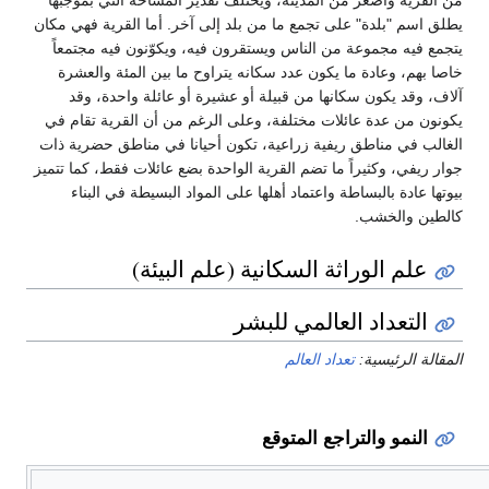
من القرية وأصغر من المدينة، ويختلف تقدير المساحة التي بموجبها
يطلق اسم "بلدة" على تجمع ما من بلد إلى آخر. أما القرية فهي مكان
يتجمع فيه مجموعة من الناس ويستقرون فيه، ويكوّنون فيه مجتمعاً
خاصا بهم، وعادة ما يكون عدد سكانه يتراوح ما بين المئة والعشرة
آلاف، وقد يكون سكانها من قبيلة أو عشيرة أو عائلة واحدة، وقد
يكونون من عدة عائلات مختلفة، وعلى الرغم من أن القرية تقام في
الغالب في مناطق ريفية زراعية، تكون أحيانا في مناطق حضرية ذات
جوار ريفي، وكثيراً ما تضم القرية الواحدة بضع عائلات فقط، كما تتميز
بيوتها عادة بالبساطة واعتماد أهلها على المواد البسيطة في البناء
كالطين والخشب.
علم الوراثة السكانية (علم البيئة)
التعداد العالمي للبشر
المقالة الرئيسية:
تعداد العالم
النمو والتراجع المتوقع