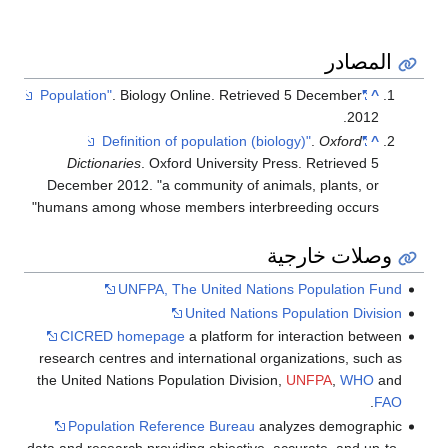
المصادر
. Biology Online
. Retrieved
5 December
"Population"
^
.
2012
.
Oxford
"Definition of population (biology)"
^
Dictionaries
. Oxford University Press
. Retrieved
5
December
2012
.
a community of animals, plants, or
humans among whose members interbreeding occurs
وصلات خارجية
UNFPA, The United Nations Population Fund
United Nations Population Division
CICRED homepage
a platform for interaction between
research centres and international organizations, such as
the United Nations Population Division,
UNFPA
,
WHO
and
.
FAO
Population Reference Bureau
analyzes demographic
data and research providing objective, accurate, and up-to-