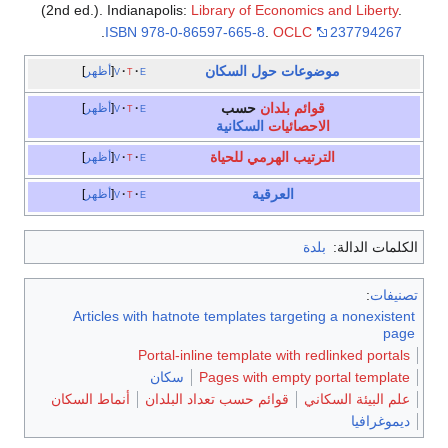
(2nd ed.). Indianapolis:
Library of Economics and Liberty
.
.
ISBN
978-0-86597-665-8
.
OCLC
237794267
موضوعات حول السكان
e
t
v
أظهر
قوائم بلدان
حسب
e
t
v
أظهر
الاحصائيات
السكانية
الترتيب الهرمي للحياة
e
t
v
أظهر
العرقية
e
t
v
أظهر
الكلمات الدالة:
بلدة
تصنيفات
:
Articles with hatnote templates targeting a nonexistent
page
Portal-inline template with redlinked portals
Pages with empty portal template
سكان
علم البيئة السكاني
قوائم حسب تعداد البلدان
أنماط السكان
ديموغرافيا