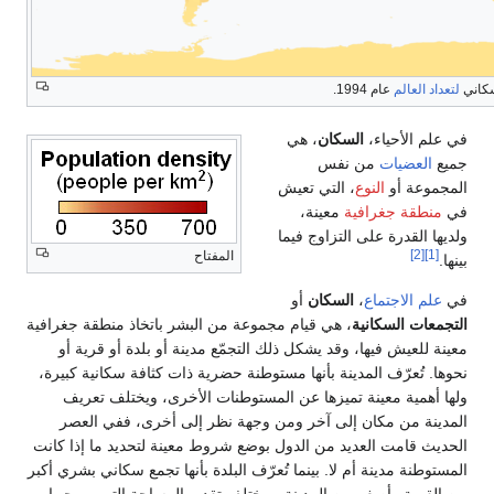
سكاني
لتعداد العالم
عام 1994.
في علم الأحياء،
السكان
، هي
جميع
العضيات
من نفس
المجموعة أو
النوع
، التي تعيش
في
منطقة جغرافية
معينة،
ولديها القدرة على التزاوج فيما
[2]
[1]
المفتاح
بينها.
في
علم الاجتماع
،
السكان
أو
التجمعات السكانية
، هي قيام مجموعة من البشر باتخاذ منطقة جغرافية
معينة للعيش فيها، وقد يشكل ذلك التجمّع مدينة أو بلدة أو قرية أو
نحوها. تُعرّف المدينة بأنها مستوطنة حضرية ذات كثافة سكانية كبيرة،
ولها أهمية معينة تميزها عن المستوطنات الأخرى، ويختلف تعريف
المدينة من مكان إلى آخر ومن وجهة نظر إلى أخرى، ففي العصر
الحديث قامت العديد من الدول بوضع شروط معينة لتحديد ما إذا كانت
المستوطنة مدينة أم لا. بينما تُعرّف البلدة بأنها تجمع سكاني بشري أكبر