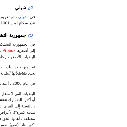
شيلي
في
تشيلي
عدد سكانها من 1001 إلى 2000 و النشاط الاقتصادي الثابت.
جمهورية التش
في الجمهورية التشيكية
إلى أصغرها
Přebuz
البلديات الأصغر ، وخاصة
تم دمج بعض البلديات م
تحدد مقاطعاتها البلدية المتمتعة بالحكم
في عام 2006 ، أعيد تقديم المفهوم القانوني للمدينة (
أو أكثر. الدنمارك ==
، بالنسبة إلى القرى ا
مدينة كبيرة"). لأغرا
مختلفة ، أهمها الحق 
"كوبستاد" (تقريبًا ن