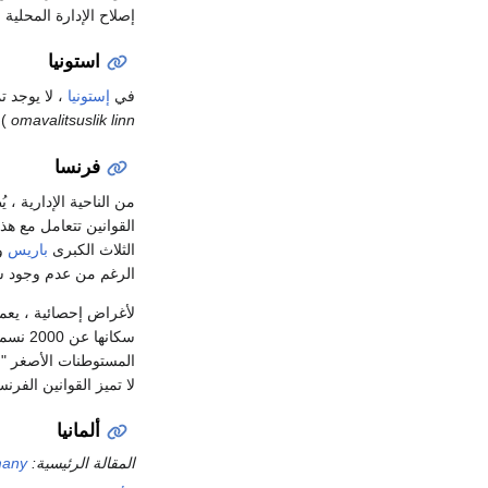
إصلاح الإدارة المحلية حتى
استونيا
في
إستونيا
، لا يوجد ت
omavalitsuslik linn
)
فرنسا
من الناحية الإدارية 
القوانين تتعامل مع ه
الثلاث الكبرى
باريس
و
الرغم من عدم وجود س
لأغراض إحصائية ، يعم
سكانها
المستوطنات الأصغر "ق
لا تميز القوانين الفرن
ألمانيا
المقالة الرئيسية:
many