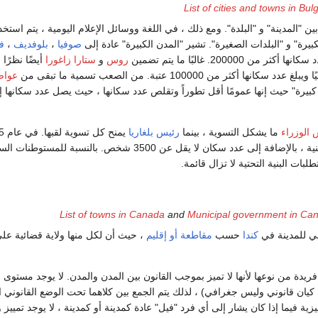
List of cities and towns in Bul
 بين "المدينة" و "البلدة". ومع ذلك ، في اللغة ووسائل الإعلام اليومية ، يتم استخد
يرة" و "البلدات الصغيرة". تشير "المدن الكبيرة" عادة إلى
صوفيا
،
بلوفديف
،
فا
ثر من 200000. غالبًا ما يتم تضمين
روس
و
ستارا زاغورا
أيضًا نظرًا 
ها أكثر من 100000 عتبة. من الصعب تسمية ما تبقى من
عواص
كبيرة" حيث إنها عمومًا أقل تطوراً وتقلص عدد سكانها ، حيث يصل عدد سكانها إ
الوزراء
ما يشكل التسوية ، بينما
رئيس بلغاريا
بنية تحتية اجتماعية وفنية ، بالإضافة إلى عدد سكان ل
List of towns in Canada
and
Municipal government in Ca
ني للمدينة في
كندا
حسب
مقاطعة أو إقليم
، حيث أن لكل منها ولاية قضائية على
ريدة من نوعها لأنها لا تميز بموجب القانون بين المدن والمدن. لا يوجد مستوى مت
كيان قانوني وليس جغرافي) ، لذلك يتم الجمع بين كلاهما تحت الوضع القانوني ا
ليزية فيما إذا كان يشار إلى أي فرد "فيل" عادة كمدينة أو كمدينة ، لا يوجد تمييز