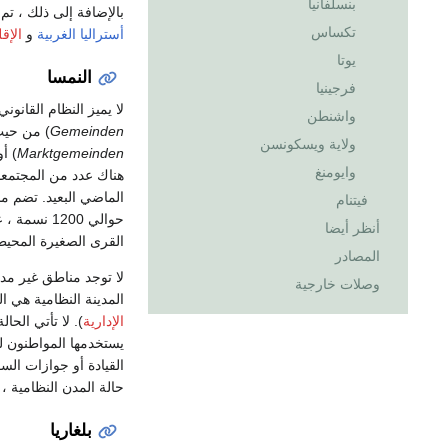
بنسلفانيا
بالإضافة إلى ذلك ، ت
تكساس
أستراليا الغربية
و
الإق
يوتا
النمسا
فرجينيا
لا يميز النظام القانون
واشنطن
Gemeinden
) من حيث
ولاية ويسكونسن
Marktgemeinden
) أ
وايومنغ
هناك عدد من المجتمعات
الماضي البعيد. تضم م
فيتنام
أنظر أيضا
القرى الصغيرة المحيطة به - 
المصادر
لا توجد مناطق غير مدمجة. من بين 201 مدينة
وصلات خارجية
المدينة النظامية هي ال
الإدارية
). لا تأتي الح
يستخدمها المواطنون ل
القيادة أو جوازات الس
حالة المدن النظامية ، 
بلغاريا