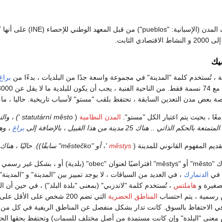
يك
 ، تُستخدم كلمة "المدينة" في مجموعة واسعة جدًا من البلديات ، بدءًا من
براغ
 بعض مدن التعدين السابقة ، تحتفظ بلقب "مستو" لأسباب تاريخية. حاليا ، ما يقرب من 
عًا ، بحيث يتم اعتبار الكل "مستو".
المدن النظامية
(
statutární město ') ، والتي تم تحديدها بموجب القانون رقم. 128/2000 Coll.,
 الذاتي .. هناك 25 مدينة من هذا القبيل ، بالإضافة إلى
براغ
، وهي
městys
'، أو "městečko" سابقًا)). حاليًا ، هناك حوالي 213 بلدية تحمل اللقب "městys".
= في
الدنمارك
، في العديد من السياقات ، لا يوجد تمييز بين "المدينة" و "المدينة
لصغيرة و
هاملتس
، تُستخدم كلمة "لاندزبي" (بمعنى "بلدة البلد") ، في حين أن ال
ض رسمية ، يتم احتساب
المناطق الحضرية
التي تضم 200 شخص على الأقل على أنها "بواسطة".
في الاحتفاظ بالسوق. كانت تدار بشكل منفصل عن المناطق الريفية في كل من الم
فس معنى "البلدة" وإن كانت مستمدة من أصل مختلف للسمات) وتحتفظ بحقها الحصري