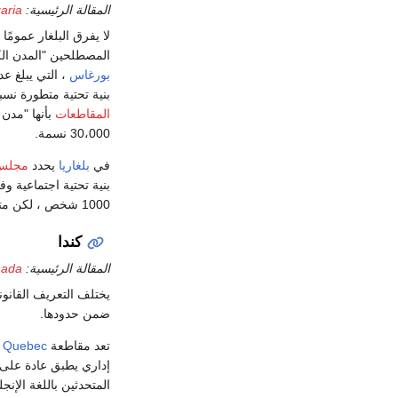
المقالة الرئيسية:
garia
لا يفرق البلغار عمومًا
المصطلحين "المدن الكب
بورغاس
، التي يبلغ عدد سكانها أك
بنية تحتية متطورة نسبيًا ويبلغ عدد سكان
المقاطعات
بأنها "مدن 
30،000 نسمة.
في
بلغاريا
يحدد
مجلس 
1000 شخص ، لكن متطلبات البنية التحتية لا تزال قائمة.
كندا
المقالة الرئيسية:
nada
يختلف التعريف القانو
ضمن حدودها.
تعد مقاطعة
Quebec
ف
إداري يطبق عادة على 
المتحدثين باللغة الإنج