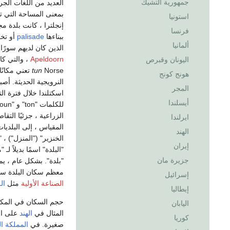
جمهورية التشيك
العديد من اللغات الجرم
بمعنى المساحة التي تح
استونيا
إنجلترا ، كانت بلدة م
فرنسا
ببناءها
palisade
أو تخز
ألمانيا
الذين كان لديهم سورًا عالٍ أو 
Apeldoorn
، والتي كا
اليونان وقبرص
Norse
tun
تعني مكانًا
هونج كونج
النرويجية الحديثة. أص
المجر
اسكتلندا خلال فترة ا
أيسلندا
الزراعية ، جزئيًا التق
ايرلندا
المقياس ، إلى البلديا
الهند
إيران
"البلدة" اسمًا بديلاً ل
جزيرة مان
"بلدة". بشكل عام ، يم
معظم سكان البلدة سو
إسرائيل
الصناعة الأولية
مثل
ال
إيطاليا
حجم السكان في المكان
اليابان
المثال في
الهند
على ال
كوريا
صغيرة. في
المملكة ا