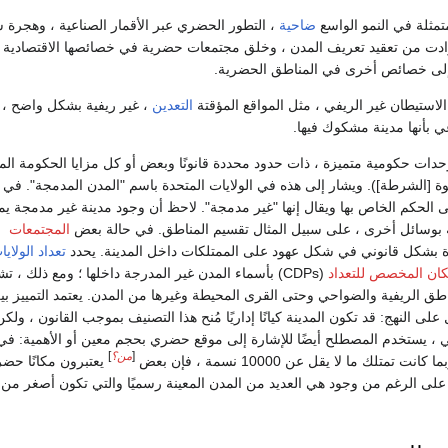
متمثلة في النمو الواسع
ضاحية
، التطور الحضري عبر الأقمار الصناعية ، وهجرة 
زادت من تعقيد تعريف المدن ، وخلق مجتمعات حضرية في خصائصها الاقتصادية
 إلى خصائص أخرى في المناطق الحضرية.
استيطان غير الريفي ، مثل المواقع المؤقتة
التعدين
، غير ريفية بشكل واضح ، 
 بأنها مدينة مشكوك فيها.
كوحدات حكومية متميزة ، ذات حدود محددة قانونًا وبعض أو كل مزايا الحكومة الم
ة [الشرطة]). ويشار إلى هذه في الولايات المتحدة باسم "المدن المدمجة". في 
لى الحكم الخاص بها ويقال إنها "غير مدمجة". لاحظ أن وجود مدينة غير مدمجة ي
ة بوسائل أخرى ، على سبيل المثال تقسيم المناطق. في حالة بعض
المجتمعات
دة بشكل قانوني في شكل عهود على الممتلكات داخل المدينة. يحدد
تعداد الولايا
كان المخصص للتعداد
(CDPs) بأسماء المدن غير المدرجة داخلها ؛ ومع ذلك ، ت
اطق الريفية والضواحي وحتى القرى المحيطة وغيرها من المدن. يعتمد التمييز بي
ل على النهج: قد تكون المدينة كيانًا إداريًا مُنح هذا التصنيف بموجب القانون ، ولك
 ، يستخدم المصطلح أيضًا للإشارة إلى موقع حضري بحجم معين أو الأهمية: في
[
من؟
]
 كانت تمتلك ما لا يقل عن 10000 نسمة ، فإن بعض
يعتبرون مكانًا حضري
كمدينة ، على الرغم من وجود هي العديد من المدن المعينة رسميًا والتي تكون أصغر من