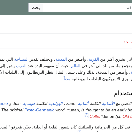
بحث
صفحة
ني بشري أكبر من
القرية
، وأصغر من
المدينة
، ويختلف تقدير
المساحة
التي بمو
تجمع ما، من بلد إلى آخر في
العالم
. حيث أن مفهوم البدة عند
العرب
يشير إلى
، وأصغر من المدينة، لذلك وعلى سبيل المثال ينظر البريطانيون إلى البلدات الأ
 يرى الأمريكيون البلدات البريطانية
مدناً
.
ستخدام
الأصل مع
الألمانية
الكلمة
ألمانية
:
zaun
،
الهولندية
الكلمة
هولندية
:
tuin
، و
orse
The original
Proto-Germanic
word, *
tunan
, is thought to be an early 
[3]
Celtic
*
dunon
(cf.
Old I
في كل من الجرمانية والسلتيك كان شعور القلعة أو العلبة. يعيّن مُعرفو "المدي