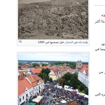
ًا أكثر
بلدة
مكة
في
الحجاز
، قبل تضخمها في 1880.
جود
بينما في
ر من
رة التي