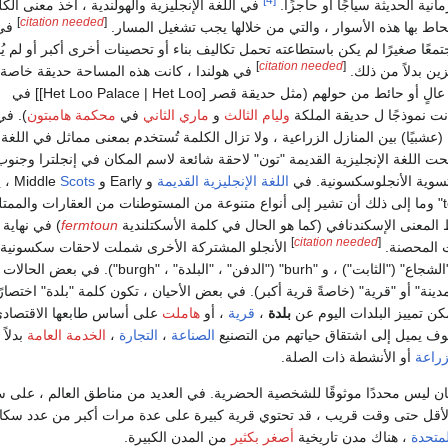
[4]
انية الحديثة سياجًا أو حاجزًا.
في اللغة الإنجليزية والهولندية ، أخذ معنى الك
]
citation needed
[
اط بها هذه الأسوار ، والتي من خلالها يجب تشغيل المسار.
في
جتمعًا صغيرًا لم يكن باستطاعته تحمل تكاليف بناء أو تحصينات أخرى أكبر أو لم ي
]
citation needed
[
ين بدلاً من ذلك.
في هولندا ، كانت هذه المساحة حديقة خاصة ال
حائط من حولهم (مثل حديقة قصر [Het Loo Palace | Het Loo]] في
نت نموذجًا ل حديقة الملكة
وليام الثالث
و
ماري الثاني
في
محكمة هامبتون
 (عشبيًا) بين المنازل الزراعية ، ولا تزال الكلمة تُستخدم بمعنى مماثل في اللغة
بحت اللغة الإنجليزية القديمة "تون" لاحقة شائعة لاسم المكان في إنجلترا وجن
لتسوية الأنجلوسكسونية. في
اللغة الإنجليزية القديمة
و Early و Middle
Scots
، 
للكلمات "ton" و "toun" وما إلى ذلك أن تشير إلى أنواع متنوعة من المستوطنات من العقارات والمم
اط المعنى الإسكندنافي (كما هو الحال في كلمة الأسكتلندية
fermtoun
) في نهاية
]
citation needed
[
ت المحصنة.
الأنجلو المشتركة الأخرى شملت لاحقات سكسونية 
الخنزير" ("المنزل") ، "الشجاع" ("الثابت") ، و "burh" ("الدفن" ، "البلدة" ، "urgh
ـ "مدينة" أو "قرية" (خاصةً قرية أكبر). في بعض الأحيان ، تكون كلمة "بلدة" اختصارًا
كن تمييز البلدات اليوم عن
بلدة
،
قرية
، أو
هاملت
على أساس طابعها الاقتصادي
ف يميل إلى اشتقاق حياتهم من التصنيع
الصناعة
،
التجارة
،
الخدمة العامة
بدلاً
زراعة
أو الأنشطة ذات الصلة.
 ليس محددًا موثوقًا للشخصية الحضرية. في العديد من مناطق العالم ، على س
أقل حتى وقت قريب ، قد تحتوي قرية كبيرة على عدة مرات أكبر من عدد سكان
لمتحدة
، هناك مدن تاريخية
أصغر بكثير
من المدن الكبيرة.