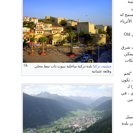
لمة
ُسمح له
أثرياء
). في Old
وب شرق
يمكن
تلكات
چشمه
،
تركيا
بلدة تركية ساحلية ببيوت ذات نمط محلي
وقلعة عثمانية
"لحم
b"). في بعض الحالات ، تكون
 لـ
 ، في
 من
بيل
 بلدة