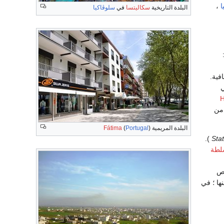
ا
،
البلدة التاريخية
سكاليتسا
في
سلوڤاكيا
فية.
ي
H
 يُعتبر من
البلدة المريمية
)
Portugal
(
Fátima
).
لطة
خص
ها ؛ في