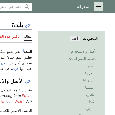
المعرفة
القائمة الرئيسية
بلدة
مقالة
ناقش هذه ال
المحتويات
أخف
[1]
الأصل والاستخدام
البلدة
هي تجمع سكا
يطلق اسم "بلدة" على 
مخطط العمر للمدن
سكاني أكبر من
القرية
ألبانيا
على أنها
قرى
، في حين
العربية
الأصل والا
أستراليا
النمسا
تشترك كلمة
بلدة
في 
بلغاريا
borrowing from
Proto-
rish
dun
,
Welsh
din
).
كندا
شيلي
المعنى الأصلي للكلمة 