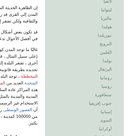
لاتفيا
إن الظاهرة الحديثة ال
ليتوانيا
المدن إلى القرى قد 
ماليزيا
والثقافية ولكن تفتقر
هولندا
قد تكون بعض أشكال ال
نيوزيلندا
في أفضل الأحوال تدعي
النرويج
غالبًا ما توجد المدن 
الفلبين
(على سبيل المثال ، قو
بولندا
أخرى ، تفتقر البلدة إ
البرتغال
تحديده بطريقة قانوني
المخططة
، توجد البل
رومانيا
المتحدة
العديد من
الم
روسيا
هذه المراكز عادة المن
سنغافورة
المدينة والمدينة بالمث
الاستخدام غير الرسمي
جنوب إفريقيا
أن
العصور الوسطى
ربما
إسبانيا
من 100000 
السويد
بكثير.
أوكرانيا