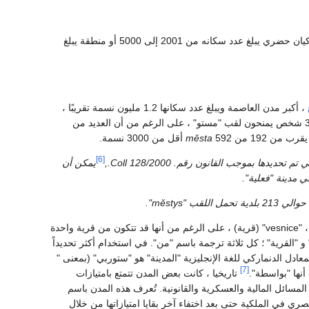
، تم تعريف المدن (الإسبانية: "pueblos") من قبل المعهد الوطني للإحصاء (INE) على أنها كيان حضري يبلغ عدد سكانه من 2001 إلى 5000 أو منطقة يبلغ
، أكبر مدن العاصمة ويبلغ عدد سكانها 1.2 مليون نسمة تقريبًا ،
، مع 74 نسمة فقط. من الناحية الفنية ، يجب أن يكون للبلدية ما لا يقل عن 3000 شخص يمنحون لقب "مستو" ، على الرغم من أن العديد من
192 من 592
města
أقل من 3000 نسمة.
[6]
يمكن أن
 مدينة "فعلية".
البلديات التي لا تتأهل ك "město" أو "městys" افتراضيًا لعنوان "obec" (بلدية) أو ، بشكل غير رسمي ، "vesnice" (قرية) ، على الرغم من أنها قد تتكون من قرية واحدة
" و "القرية" ؛ كل ثلاثة ترجمة باسم "من". في استخدام أكثر تحديداً
معادل الدنماركي للغة الإنجليزية "المدينة" هو "ستوربي" (بمعنى "
[7]
تاريخيا ، كانت بعض المدن تتمتع بامتيازات
سائل المالية والعسكرية والقانونية. تُعرف هذه المدن باسم
 في الملكية حتى بعد اختفاء آخر بقايا امتيازاتها من خلال