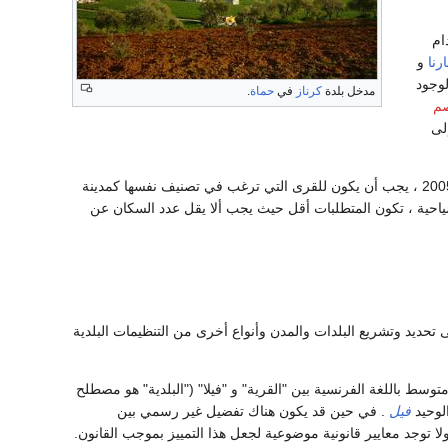
ام
رنا
و
لوجود
مدخل بلدة
كرناز
في
حماة
.
م
لى
يمنح كل تسوية لقبها. في عام 2005 ، يجب أن يكون للقرى التي ترغب في تصنيف نفسها كمدينة
ا يقل عن 3500 شخص. بالنسبة للمستوطنات السياحية ، تكون المتطلبات أقل حيث يجب ألا يقل عدد السكان عن
 تحديد وتشريع البلدات والمدن وأنواع أخرى من التنظيمات البلدية
وسط ​​باللغة الفرنسية بين "القرية" و "فيلا" ("البلدية" هو مصطلح
لوحيد
فيل
. في حين قد يكون هناك تفضيل غير رسمي بين
 ولا توجد معايير قانونية موضوعية لجعل هذا التمييز بموجب القانون.