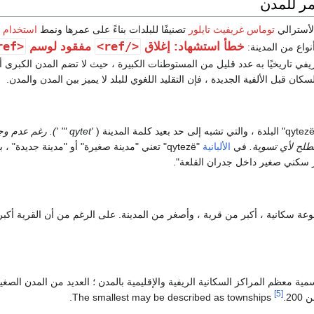
ر للمدن
الأسترالي
توماس غريفيث تايلور
تصنيفًا للبلدات بناءً على عمرها ونمط
استخدام
<ref>
</ref>
خطأ استشهاد: إغلاق
مفقود لوسم
واع من المدينة:
ريفي تاريخيًا به عدد قليل من المستوطنات الكبيرة ، حيث لا تضم المدن الكبرى أبد
ان قبل الألفية الجديدة ، فإن التقليد اللغوي للبلد لا يميز بين المدن والمدن.
'qytet "' '). رغم عدم و
لح لأي تسوية.
في
الألبانية
"qytezë" تعني "مدينة صغيرة" أو "مدينة جديدة" ، 
 سكني صغير داخل جدران القلعة".
عة سكانية ، أكبر من قرية ، وأصغر من المدينة. على الرغم من أن القرية أكب
ية معظم المراكز السكانية الريفية والإقليمية بالمدن ؛ العديد من المدن الصغي
[5]
20.
The smallest may be described as townships.