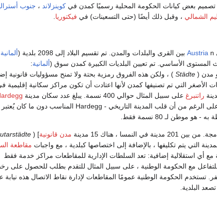
م تصميم بعض كيانات الحكومة المحلية رسميًا كمدن في
كوينزلاند
،
جنوب أسترالي
ليم الشمالي
، وقبل ذلك أيضًا (حتى التسعينات) في
فيكتوريا
.
ي
n بين القرى والبلدات والمدن. تم تقسيم البلاد إلى 2098 بلدية (
Austria
ألمانية
:
 المستوى الأساسي. تم تعيين البلديات الكبيرة كمدن سوق (
ألمانية
:
و مدن (
Städte
) ، ولكن هذه الفروق رمزية بحتة ولا تمنح مسؤوليات قانونية إضا
 الأصغر التي تم تصنيفها كمدن لأنها اعتادت أن تكون مراكز سكانية إقليمية ف
دينة
راتنبرغ
على سبيل المثال حوالي 400 نسمة. يبلغ عدد سكان مدينة
ardegg
حوالي 1200 نسمة ، على الرغم من أن قلب المدينة التاريخي - Hardegg المناسب دون ما كان
هو موطن لـ 80 نسمة فقط.
 في النمسا ، هناك 15 مدينة
مدن قانونية
] (
Statutarstädte
مدينة التي يتم تكليفها ، بالإضافة إلى اختصاصها كبلدية ، مع واجبات
مقاطعة الس
الة مع أي استقلالية إضافية: تعد السلطات الإدارية للمقاطعات مراكز خدمة فقط
لتفاعل مع الحكومة الوطنية ، على سبيل المثال للتقدم بطلب للحصول على ر
فر. تستخدم الحكومة الوطنية عمومًا المقاطعات لإدارة نقاط الاتصال هذه نيابة عن
تصعد البلدية.