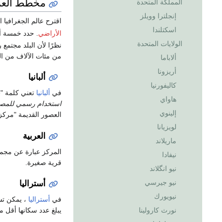
مخطط العم
المملكة المتحدة
إنجلترا وويلز
اقترح عالم الجغرافيا 
اسكتلندا
الأراضي
. حدد خمسة أن
الولايات المتحدة
نظرًا لأن البلد مجتمع 
من مئات الآلاف من السك
ألاباما
أريزونا
ألبانيا
كاليفورنيا
في
ألبانيا
تعني كلمة "qytezë" البلدة ، والتي تشبه إلى حد بعيد كلمة المدينة (
هاواي
استخدام رسمي للمصط
إلينوي
العصور القديمة "مركز
لويزيانا
العربية
ماريلاند
المركز عبارة عن مجمو
نيفادا
قرية صغيرة.
نيو انگلاند
نيو جيرسي
أستراليا
نيويورك
في
أستراليا
، يمكن تسم
نورث كارولينا
يبلغ عدد سكانها أقل من 0