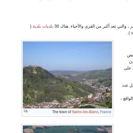
، والتي تعد أكبر من القرى والأحياء. هناك 30
بلديات بلدية
(
).
بعض
دن
 على
قل عدد
واقع ،
The town of
Salins-les-Bains
,
France