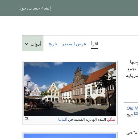
إنشاء حساب
دخول
اقرأ
عرض المصدر
تاريخ
أدوات
جبها
 تجمع
مريكية
Old N
[2]
tun
.
لمگو
، البلدة الهانزية القديمة في
ألمانيا
نة" في