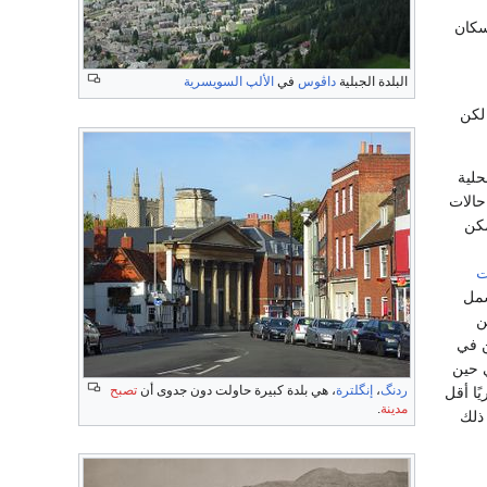
سكان
البلدة الجبلية
داڤوس
في
الألپ السويسرية
لكن
حلية
حالات
مكن
ت
شمل
ن
ن في
 حين
ردنگ
،
إنگلترة
، هي بلدة كبيرة حاولت دون جدوى أن
تصبح
ًا أقل
مدينة
.
 ذلك