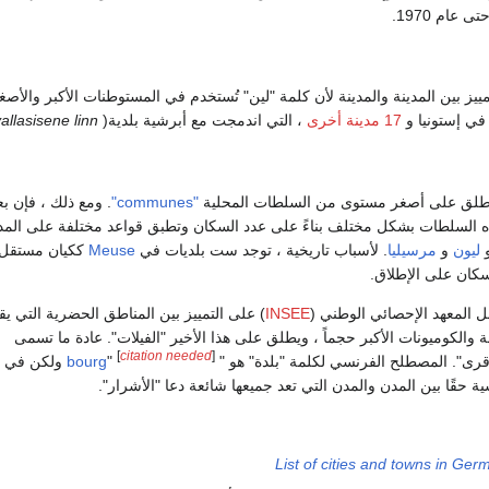
 عام 1970.
مييز بين المدينة والمدينة لأن كلمة "لين" تُستخدم في المستوطنات الأكبر والأصغر 
 في إستونيا و
17 مدينة أخرى
، التي اندمجت مع أبرشية بلدية(
vallasisene linn
، يُطلق على أصغر مستوى من السلطات المحلية
"communes"
. ومع ذلك ، فإن 
ذه السلطات بشكل مختلف بناءً على عدد السكان وتطبق قواعد مختلفة على الم
ليون
و
مرسيليا
. لأسباب تاريخية ، توجد ست بلديات في
Meuse
ككيان مستقل
كان على الإطلاق.
ل المعهد الإحصائي الوطني (
INSEE
) على التمييز بين المناطق الحضرية التي ي
 عن 2000 نسمة والكوميونات الأكبر حجماً ، ويطلق على هذا الأخير "الفيلات". عادة ما تسمى
[
citation needed
]
رى". المصطلح الفرنسي لكلمة "بلدة" هو "
bourg
"
ولكن في ال
سية حقًا بين المدن والمدن التي تعد جميعها شائعة دعا "الأشرار".
List of cities and towns in Ger