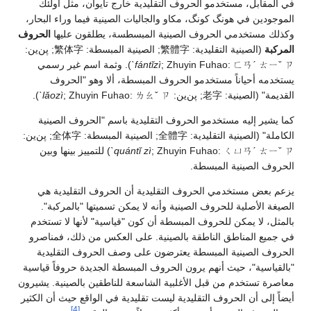
في المقابل، مستخدمو الحروف التقليدية خارج تايوان، مثل أولئك
الموجودين في هونگ كونگ، مكاو والجاليات الصينية فيما وراء البحار،
وكذلك مستخدمي الحروف الصينية المبسطسة، يطلقون عليها
الحروف
المركبة
(الصينية التقليدية:
繁體字
; الصينية المبسطة:
繁体字
; پن‌ين:
ㄈㄢˊ ㄊㄧˇ ㄗˋ
; Zhuyin Fuhao:
fántǐzì
). وثمة اسم غير رسمي
يستخدمه أحياناً مستخدمو الحروف المبسطة، ألا وهو "الحروف
القديمة" (الصينية:
老字
; پن‌ين:
ㄌㄠˇ ㄗˋ
; Zhuyin Fuhao:
lǎozì
).
كما يشير إليه مستخدمو الحروف التقليدية باسم "الحروف الصينية
الكاملة" (الصينية التقليدية:
全體字
; الصينية المبسطة:
全体字
; پن‌ين:
ㄑㄩㄢˊ ㄊㄧˇ ㄗˋ
; Zhuyin Fuhao:
quántǐ zì
) للتمييز بينها وبين
الحروف الصينية المبسطة.
يزعم بعض مستخدمي الحروف التقليدية أن الحروف التقليدية هي
الصيغة الأصلية للحروف الصينية وأنه لا يمكن تسميتها "بالمركبة".
بالمثل، لا يمكن للحروف المبسطة أن كون "قياسية" لأنها لا تستخدم
في جميع المناطق الناطقة بالصينية. على العكس من ذلك، فمناصرو
الحروف الصينية المبسطة يعترضون على وصف الحروف التقليدية
"بالقياسية"، حيث أنهم يرون الحروف المبسطة الجديدة حروفاً قياسية
معاصرة تستخدم من قبل الأغلبية الشاسعة للناطقين بالصينية. يشيرون
أيضاً إلى أن الحروف التقليدية ليست تقليدية في الواقع حيث أن الكثير
[4]