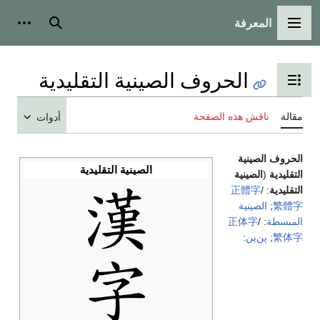
المعرفة
القائمة الرئيسية
بحث
أدوات
الحروف الصينية التقليدية
تبديل عرض جدول المحتويات
مقالة
ناقش هذه الصفحة
أدوات
الحروف الصينية
الصينية التقليدية
التقليدية
(
الصينية
التقليدية
:
/
字
體
正
字
體
繁
;
الصينية
المبسطة
:
/
字
体
正
字
体
繁
;
پن‌ين
: