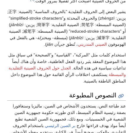
من الحروف الصينية أصبحت أكثر تفصيلاً بمرور الوقت.
يشير البعض إلى الحروف التقليدية "بالحروف المناسبة" (الصينية:
正字
;
پن‌ين:
zhèngzì
) والحروف المحدثة و"simplified-stroke characters"
(الصينية المبسطة:
简笔字
; الصينية التقليدية:
簡筆字
; پن‌ين:
jiǎnbǐzì
)
أو "reduced-stroke characters" (الصينية المبسطة:
减笔字
; الصينية
التقليدية:
減筆字
; پن‌ين:
jiǎnbǐzì
) (
مبسطة-
و
مختزلة-
هي بالفعل في
الهوموفون
الصيني المندريني
، تُنطق
جي‌آن jiǎn
).
استخدام كلمات مثل "المركبة"، "القياسية" و"الصحيحة" في سياق مثل
هذا الموضوع المعقد يثير ردود الفعل العاطفية، خاصة وأن هناك أيضاً
تداعيات سياسية في هذه الحالة.
الجدل حول الحروف الصينية التقليدية
والمبسطة
يستكشف اختلافات الرأي القائمة حول هذا الموضوع داخل
المناطق الناطقة بالصينية.
النصوص المطبوعة
عند طباعة النص، يستخدون الأشخاص في الصين، ماليزيا وسنغافورا
بصفة رئيسية النظام المبسط، الذي طورته حكومة جمهورية الصين
الشعبية في الخمسينيات. ومع ذلك، فجمهورية الصين الشعبية تطبع
أيضاً مواد يهدف قراءتها خارج
بر الصين الرئيسي
باستخدام الحروف
التقليدية، والعكس صحيح أيضاً. في الكتابة، يستخدم معظم الأشخاص