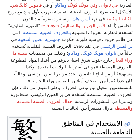
العيارية
في تايوان
،
وفي هونگ كونگ
وماكاو
أو في
قاموس كانگ‌شي
.
الأشكال المعاصرة للحروف الصينية التقليدية ظهرت لأول مرة مع بزوغ
الكتابة المكتبية
في عهد
أسرة هان
، واستقرت تقريباً منذ القرن
الخامس (أثناء
الأسر الجنوبية والشمالية
.)
retronym
"الصينية التقليدية"
تُستخدم لمقارنة الحروف التقليدية
بـالحروف الصينية المبسطة
، التي
هي طاقم حروف قياسية طورتها حكومة
جمهورية الصين الشعبية
في
بر الصين الرئيسي
في عقد 1950. الحروف الصينية التقليدية تُستخدم
حالياً في
تايوان
،
هونگ كونگ
،
وماكاو
؛ وكذلك في مجتمعات
صينية ما
وراء البحار
خارج جنوب شرق آسيا، بالرغم من أعداد المواد المطبوعة
بالحروف المبسطة تنمو في أستراليا، الولايات المتحدة، وكندا،
مستهدفةً أو من انتاج القادمين الجدد من بر الصين الرئيسي. وحالياً،
فإن عدداً كبيراً من الصحف أونلاين للصينيين وراء البحار تتيح
للمستخدمين التحول بين نوعي الحروف. وعلى النقيض من ذلك، فإن
الحروف الصينية المبسطة تُستخدم في بر الصين الرئيسي، سنغافورة
وماليزيا في المنشورات الرسمية.
جدال الحروف الصينية التقليدية
والمبسطة
مازال مستعراً بين الجاليات الصينية.
الاستخدام في المناطق
الناطقة بالصينية