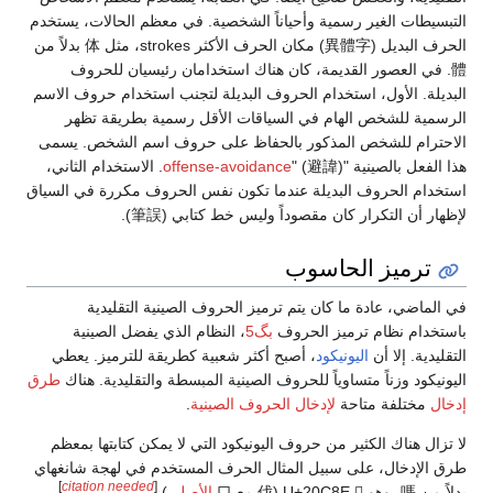
التبسيطات الغير رسمية وأحياناً الشخصية. في معظم الحالات، يستخدم
الحرف البديل (異體字) مكان الحرف الأكثر strokes، مثل 体 بدلاً من
體. في العصور القديمة، كان هناك استخدامان رئيسيان للحروف
البديلة. الأول، استخدام الحروف البديلة لتجنب استخدام حروف الاسم
الرسمية للشخص الهام في السياقات الأقل رسمية بطريقة تظهر
الاحترام للشخص المذكور بالحفاظ على حروف اسم الشخص. يسمى
هذا الفعل بالصينية "
offense-avoidance
" (避諱). الاستخدام الثاني،
استخدام الحروف البديلة عندما تكون نفس الحروف مكررة في السياق
لإظهار أن التكرار كان مقصوداً وليس خط كتابي (筆誤).
ترميز الحاسوب
في الماضي، عادة ما كان يتم ترميز الحروف الصينية التقليدية
باستخدام نظام ترميز الحروف
بگ5
، النظام الذي يفضل الصينية
التقليدية. إلا أن
اليونيكود
، أصبح أكثر شعبية كطريقة للترميز. يعطي
اليونيكود وزناً متساوياً للحروف الصينية المبسطة والتقليدية. هناك
طرق
إدخال
مختلفة متاحة
لإدخال الحروف الصينية
.
لا تزال هناك الكثير من حروف اليونيكود التي لا يمكن كتابتها بمعظم
طرق الإدخال، على سبيل المثال الحرف المستخدم في لهجة شانغهاي
]
citation needed
[
بدلاً من 嗎، وهو U+20C8E 𠲎 (伐 مع 口
الأصلي
).