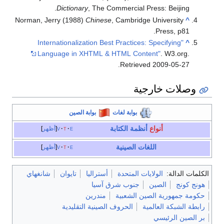
Dictionary
, The Commercial Press: Beijing.
Norman, Jerry (1988)
Chinese
, Cambridge University
^
Press, p81.
"Internationalization Best Practices: Specifying
^
Language in XHTML & HTML Content"
. W3.org
.
.
Retrieved
2009-05-27
وصلات خارجية
بوابة لغات
بوابة الصين
أنواع
أنظمة الكتابة
e
t
v
أظهر
اللغات الصينية
e
t
v
أظهر
الكلمات الدالة:
الولايات المتحدة
أستراليا
تايوان
شانغهاي
هونج كونج
الصين
جنوب شرق آسيا
حكومة جمهورية الصين الشعبية
مندرين
رابطة الشبكة العالمية
الحروف الصينية التقليدية
بر الصين الرئيسي