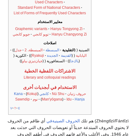
Used Characters
Standard Form of National Characters
List of Forms of Frequently Used Characters
معايير الاستخدام
Graphemic variants
Hanyu Tongyong Zi
Hanyu Changyong Zi
تويو كانجي
جويو كانجي
اصلاحات
الصينية
التقليدية
المبسطة
المبسطة، 2
جدل
اليابانية
القديمة
الجديدة
Ryakuji
الكورية
ياك‌جا
السنغافورية
جيان‌تيزي بياو
الاشتراكات اللفظية الخطية
Literary and colloquial readings
الاستخدام في أبجديات أخرى
حروف زتيان
Nü Shu
كانجي
(
Kokuji
)
Kana
Hanja
Idu
)
Man'yōgana
(
نوم
Sawndip
v
t
e
Zhèngtǐzì/Fántĭzì
) هم تلك
الحروف الصينيةفي
أي طاقم من الحروف
لا يحتوي الحروف المبتدعة حديثاً أو تعويضات الحروف التي حدثت بعد
عام 1946. وفي الأغلب والأعم فإنهم الحروف في أطقم الحروف