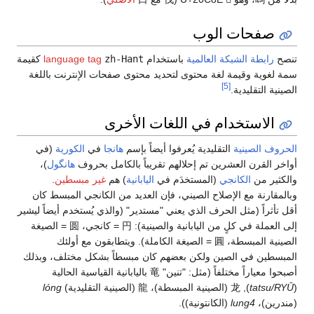
صفحات الوب
تنصح
رابطة الشبكة العالمية
باستخدام
zh-Hant
language tag
كقيمة
سمة لغوية وقيمة لغة محتوى لتحديد محتوى صفحات الإنترنت باللغة
[5]
الصينية التقليدية.
الاستخدام في اللغات الأخرى
الحروف الصينية
التقليدية يُعرفوا أيضاً بإسم
هانجا
في
الكورية
(في
أواخر القرن العشرين تم إحلالهم تقريباً بالكامل بحروف
هانگول
)،
والكثير من
الكانجي
(المستخدَم في
اليابانية
) هم
غير مبسطين
.
وبالمقارنة مع الإصلاح الصيني، فإن العديد من الكانجي المبسط كان
أقل تأثراً (مثل الحرف الذي يعني "مستدير" (والذي يُستخدم أيضاً ليشير
إلى العملة في كلٍ من اليابانية والصينية): 円 = كانجي، 圆 = الصيغة
الصينية المبسطة، 圓 = الصيغة الكاملة). ويتطابقون مع أولئك
المبسطين في الصين ولكن بعضهم كان مبسطاً بشكل مختلف، وبذلك
أصبحوا معياراً مختلفاً (مثل: "تنين" 竜 باليابانية القياسية الحالية
(
tatsu/RYŪ
), 龙 (الصينية المبسطة)، 龍 (الصينية التقليدية)
lóng
(مندرين)،
lung4
(الكانتونية)).