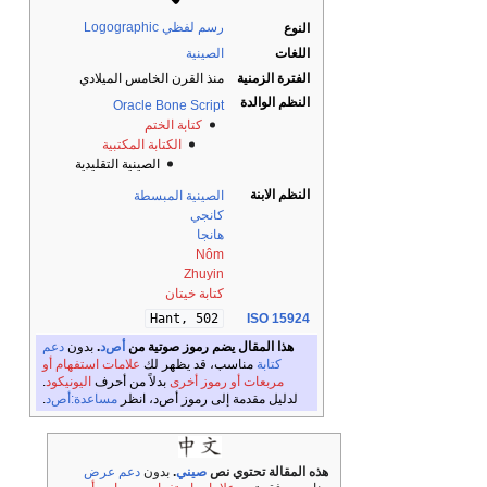
رسم لفظي Logographic
النوع
اللغات
الصينية
الفترة الزمنية
منذ القرن الخامس الميلادي
النظم الوالدة
Oracle Bone Script
كتابة الختم
الكتابة المكتبية
الصينية التقليدية
النظم الابنة
الصينية المبسطة
كانجي
هانجا
Nôm
Zhuyin
كتابة خيتان
Hant, 502
ISO 15924
هذا المقال يضم رموز صوتية من
أص‌د
.
بدون
دعم
كتابة
مناسب، قد يظهر لك
علامات استفهام أو
مربعات أو رموز أخرى
بدلاً من أحرف
اليونيكود
.
لدليل مقدمة إلى رموز أص‌د، انظر
مساعدة:أص‌د
.
هذه المقالة تحتوي نص
صيني
.
بدون
دعم عرض