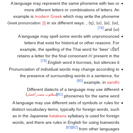
A language may represent the same phoneme with two or
more different letters or combinations of letters. An
example is
modern Greek
which may write the phoneme
[i]
in six different ways:
,
⟨η⟩
,
⟨υ⟩
,
⟨ει⟩
,
⟨οι⟩
,
Greek pronunciation:
[78]
.
and
⟨υι⟩
A language may spell some words with unpronounced
letters that exist for historical or other reasons. For
example, the spelling of the Thai word for 'beer'
เบียร์
retains a letter for the final consonant /r/ present in the
[79]
English word it borrows, but silences it.
Pronunciation of individual words may change according to
the presence of surrounding words in a sentence, for
[80]
.
example, in
sandhi
Different dialects of a language may use different
[81]
[
مطلوب مصدر أفضل
]
phonemes for the same word.
A language may use different sets of symbols or rules for
distinct vocabulary items, typically for foreign words, such
as in the Japanese
katakana
syllabary is used for foreign
words, and there are rules in English for using loanwords
[83]
[82]
from other languages.