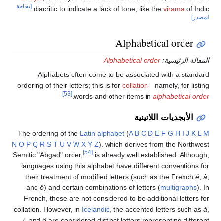
[بحاجة
diacritic to indicate a lack of tone, like the
virama
of Indic.
لمصدر]
Alphabetical order
المقالة الرئيسية:
Alphabetical order
Alphabets often come to be associated with a standard
ordering of their letters; this is for
collation
—namely, for listing
[53]
.
words and other items in
alphabetical order
الأبجديات اللاتينية
The ordering of the
Latin alphabet
(
A
B
C
D
E
F
G
H
I
J
K
L
M
N
O
P
Q
R
S
T
U
V
W
X
Y
Z
), which derives from the Northwest
[54]
Semitic "Abgad" order,
is already well established. Although,
languages using this alphabet have different conventions for
their treatment of modified letters (such as the French
é
,
à
,
and
ô
) and certain combinations of letters (
multigraphs
). In
French, these are not considered to be additional letters for
collation. However, in
Icelandic
, the accented letters such as
á
,
í
, and
ö
are considered distinct letters representing different