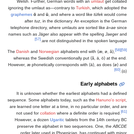
Welsh. Further, German words with an
umlaut
get collated
ignoring the umlaut as—contrary to
Turkish
, which adopted the
graphemes
ö
and
ü
, and where a word like
tüfek
would come
after
tuz
, in the dictionary. An exception is the German
telephone directory, where umlauts are sorted like
ä
=
ae
since
names such as
Jäger
also appear with the spelling
Jaeger
and
[57]
are not distinguished in the spoken language.
[58]
[59]
The
Danish
and
Norwegian
alphabets end with
⟨æ, ø, å⟩
,
whereas the Swedish conventionally put
⟨å, ä, ö⟩
at the end.
However, æ phonetically corresponds with
⟨ä⟩
, as does
⟨ø⟩
and
[60]
.
⟨ö⟩
Early alphabets
It is unknown whether the earliest alphabets had a defined
sequence. Some alphabets today, such as the
Hanuno'o script
,
are learned one letter at a time, in no particular order, and are
[61]
not used for
collation
where a definite order is required.
However, a dozen
Ugaritic
tablets from the 14th century BC
preserve the alphabet in two sequences. One, the
ABCDE
order later used in Phoenician, has continued with minor