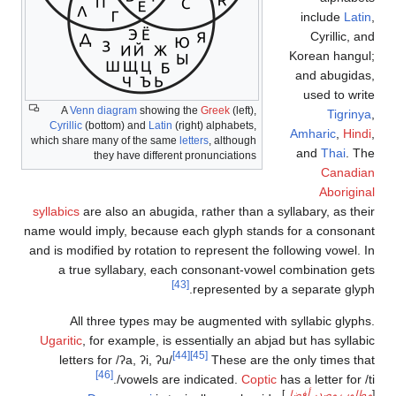
include
Latin
,
Cyrillic, and
Korean hangul;
and abugidas,
used to write
A
Venn diagram
showing the
Greek
(left),
Tigrinya
,
Cyrillic
(bottom) and
Latin
(right) alphabets,
Amharic
,
Hindi
,
which share many of the same
letters
, although
and
Thai
. The
they have different pronunciations
Canadian
Aboriginal
syllabics
are also an abugida, rather than a syllabary, as their
name would imply, because each glyph stands for a consonant
and is modified by rotation to represent the following vowel. In
a true syllabary, each consonant-vowel combination gets
[43]
represented by a separate glyph.
All three types may be augmented with syllabic glyphs.
Ugaritic
, for example, is essentially an abjad but has syllabic
[44]
[45]
letters for
/ʔa,
ʔi,
ʔu/
These are the only times that
[46]
.
vowels are indicated.
Coptic
has a letter for
/ti/
[
مطلوب مصدر أفضل
]