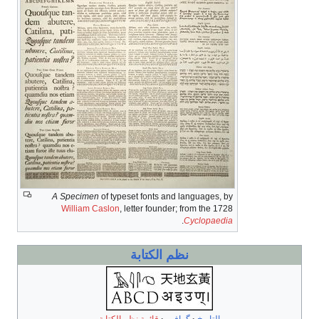
A Specimen
of typeset fonts and languages, by
William Caslon
, letter founder; from the 1728
.
Cyclopaedia
نظم الكتابة