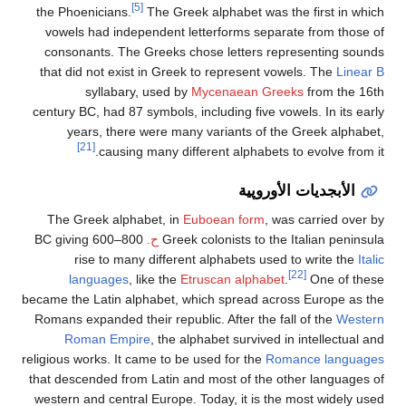
[5]
the Phoenicians.
The Greek alphabet was the first in which
vowels had independent letterforms separate from those of
consonants. The Greeks chose letters representing sounds
that did not exist in Greek to represent vowels. The
Linear B
syllabary, used by
Mycenaean Greeks
from the 16th
century BC, had 87 symbols, including five vowels. In its early
years, there were many variants of the Greek alphabet,
[21]
causing many different alphabets to evolve from it.
الأبجديات الأوروپية
The Greek alphabet, in
Euboean form
, was carried over by
Greek colonists to the Italian peninsula
ح.
800–600 BC giving
rise to many different alphabets used to write the
Italic
[22]
languages
, like the
Etruscan alphabet
.
One of these
became the Latin alphabet, which spread across Europe as the
Romans expanded their republic. After the fall of the
Western
Roman Empire
, the alphabet survived in intellectual and
religious works. It came to be used for the
Romance languages
that descended from Latin and most of the other languages of
western and central Europe. Today, it is the most widely used