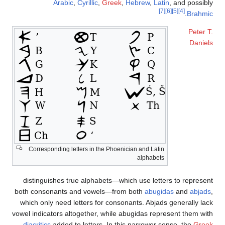
Arabic
,
Cyrillic
,
Greek
,
Hebrew
,
Latin
, and possibly
[7]
[6]
[5]
[4]
.
Brahmic
Peter T.
Daniels
Corresponding letters in the Phoenician and Latin
alphabets
distinguishes true alphabets—which use letters to represent
both consonants and vowels—from both
abugidas
and
abjads
,
which only need letters for consonants. Abjads generally lack
vowel indicators altogether, while abugidas represent them with
diacritics
added to letters. In this narrower sense, the
Greek