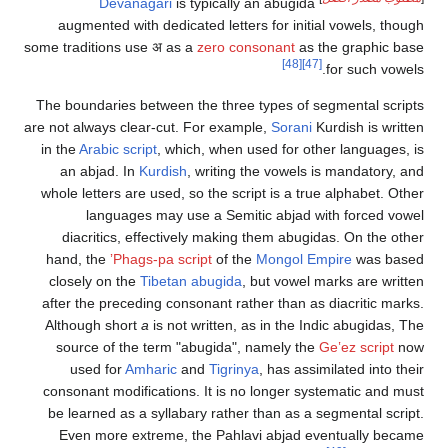
Devanagari
is typically an abugida
augmented with dedicated letters for initial vowels, though
some traditions use अ as a
zero consonant
as the graphic base
[48]
[47]
for such vowels.
The boundaries between the three types of segmental scripts
are not always clear-cut. For example,
Sorani
Kurdish is written
in the
Arabic script
, which, when used for other languages, is
an abjad. In
Kurdish
, writing the vowels is mandatory, and
whole letters are used, so the script is a true alphabet. Other
languages may use a Semitic abjad with forced vowel
diacritics, effectively making them abugidas. On the other
hand, the
ʼPhags-pa script
of the
Mongol Empire
was based
closely on the
Tibetan abugida
, but vowel marks are written
after the preceding consonant rather than as diacritic marks.
Although short
a
is not written, as in the Indic abugidas, The
source of the term "abugida", namely the
Geʽez script
now
used for
Amharic
and
Tigrinya
, has assimilated into their
consonant modifications. It is no longer systematic and must
be learned as a syllabary rather than as a segmental script.
Even more extreme, the Pahlavi abjad eventually became