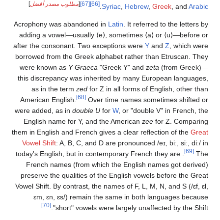
[66]
[67]
[
مطلوب مصدر أفضل
]
.
Syriac
,
Hebrew
,
Greek
, and
Arabic
Acrophony was abandoned in
Latin
. It referred to the letters by
adding a vowel—usually
⟨e⟩
, sometimes
⟨a⟩
or
⟨u⟩
—before or
after the consonant. Two exceptions were
Y
and
Z
, which were
borrowed from the Greek alphabet rather than Etruscan. They
were known as
Y Graeca
"Greek Y" and
zeta
(from Greek)—
this discrepancy was inherited by many European languages,
as in the term
zed
for Z in all forms of English, other than
[68]
American English.
Over time names sometimes shifted or
were added, as in
double U
for
W
, or "double V" in French, the
English name for Y, and the American
zee
for Z. Comparing
them in English and French gives a clear reflection of the
Great
Vowel Shift
: A, B, C, and D are pronounced
/eɪ,
biː,
siː,
diː/
in
[69]
today's English, but in contemporary French they are
.
The
French names (from which the English names got derived)
preserve the qualities of the English vowels before the Great
Vowel Shift. By contrast, the names of F, L, M, N, and S (
/ɛf,
ɛl,
ɛm,
ɛn,
ɛs/
) remain the same in both languages because
[70]
"short" vowels were largely unaffected by the Shift.