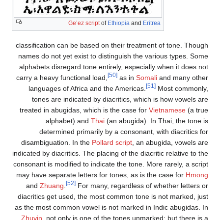
Geʽez script
of
Ethiopia
and
Eritrea
classification can be based on their treatment of tone. Though
names do not yet exist to distinguish the various types. Some
alphabets disregard tone entirely, especially when it does not
[50]
carry a heavy functional load,
as in
Somali
and many other
[51]
languages of Africa and the Americas.
Most commonly,
tones are indicated by diacritics, which is how vowels are
treated in abugidas, which is the case for
Vietnamese
(a true
alphabet) and
Thai
(an abugida). In Thai, the tone is
determined primarily by a consonant, with diacritics for
disambiguation. In the
Pollard script
, an abugida, vowels are
indicated by diacritics. The placing of the diacritic relative to the
consonant is modified to indicate the tone. More rarely, a script
may have separate letters for tones, as is the case for
Hmong
[52]
and
Zhuang
.
For many, regardless of whether letters or
diacritics get used, the most common tone is not marked, just
as the most common vowel is not marked in Indic abugidas. In
Zhuyin
, not only is one of the tones unmarked; but there is a