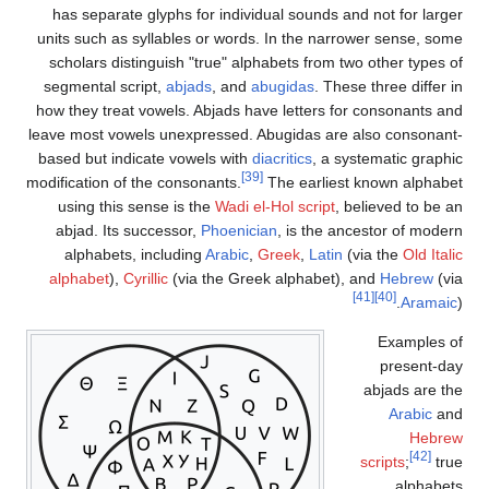
has separate glyphs for individual sounds and not for larger
units such as syllables or words. In the narrower sense, some
scholars distinguish "true" alphabets from two other types of
segmental script,
abjads
, and
abugidas
. These three differ in
how they treat vowels. Abjads have letters for consonants and
leave most vowels unexpressed. Abugidas are also consonant-
based but indicate vowels with
diacritics
, a systematic graphic
[39]
modification of the consonants.
The earliest known alphabet
using this sense is the
Wadi el-Hol script
, believed to be an
abjad. Its successor,
Phoenician
, is the ancestor of modern
alphabets, including
Arabic
,
Greek
,
Latin
(via the
Old Italic
alphabet
),
Cyrillic
(via the Greek alphabet), and
Hebrew
(via
[41]
[40]
Aramaic
).
Examples of
present-day
abjads are the
Arabic
and
Hebrew
[42]
scripts
;
true
alphabets