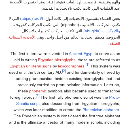
والهيروغليفية. فأصبحت لهذا لغات فينوغرافية . وقد اختصرت الأبجدية
عدد الكلمات التي كانت تكتب بالابجديات القديمة.
بعض العلماء يقسمون الأبجديات إلى ثلاث أنواع:
الأبجد (abjad)
التي لا
تكتب الحركات، الألفابيت (alphabet) التي تكتب الحركات كحروف،
والأبوگيدات (abugida)
التي تكتب الحركات كتغييرات لأشكال
الحروف. معظم أبجديات العالم من أصل واحد، وهي
الأبجدية السينائية
العتيقة
.
The first letters were invented in
Ancient Egypt
to serve as an
aid in writing
Egyptian hieroglyphs
; these are referred to as
[1]
Egyptian uniliteral signs
by
lexicographers
.
This system was
[2]
used until the 5th century AD,
and fundamentally differed by
adding pronunciation hints to existing hieroglyphs that had
previously carried no pronunciation information. Later on,
these
phonemic
symbols also became used to transcribe
[3]
foreign words.
The first fully phonemic script was the
Proto-
Sinaitic script
, also descending from Egyptian hieroglyphs,
which was later modified to create the
Phoenician alphabet
.
The Phoenician system is considered the first true alphabet
and is the ultimate ancestor of many modern scripts, including