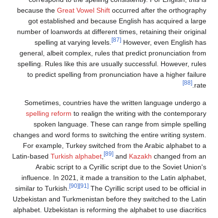
because the
Great Vowel Shift
occurred after the orthography
got established and because English has acquired a large
number of loanwords at different times, retaining their original
[87]
spelling at varying levels.
However, even English has
general, albeit complex, rules that predict pronunciation from
spelling. Rules like this are usually successful. However, rules
to predict spelling from pronunciation have a higher failure
[88]
rate.
Sometimes, countries have the written language undergo a
spelling reform
to realign the writing with the contemporary
spoken language. These can range from simple spelling
changes and word forms to switching the entire writing system.
For example, Turkey switched from the Arabic alphabet to a
[89]
Latin-based
Turkish alphabet
,
and
Kazakh
changed from an
Arabic script to a Cyrillic script due to the Soviet Union's
influence. In 2021, it made a transition to the Latin alphabet,
[90]
[91]
similar to Turkish.
The Cyrillic script used to be official in
Uzbekistan and Turkmenistan before they switched to the Latin
alphabet. Uzbekistan is reforming the alphabet to use diacritics