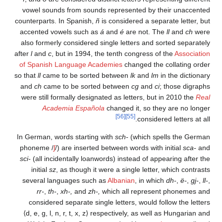
vowel sounds from sounds represented by their unaccented
counterparts. In Spanish,
ñ
is considered a separate letter, but
accented vowels such as
á
and
é
are not. The
ll
and
ch
were
also formerly considered single letters and sorted separately
after
l
and
c
, but in 1994, the tenth congress of the
Association
of Spanish Language Academies
changed the collating order
so that
ll
came to be sorted between
lk
and
lm
in the dictionary
and
ch
came to be sorted between
cg
and
ci
; those digraphs
were still formally designated as letters, but in 2010 the
Real
Academia Española
changed it, so they are no longer
[56]
[55]
considered letters at all.
In German, words starting with
sch-
(which spells the German
phoneme
/
ʃ
/
) are inserted between words with initial
sca-
and
sci-
(all incidentally loanwords) instead of appearing after the
initial
sz
, as though it were a single letter, which contrasts
several languages such as
Albanian
, in which
dh-
,
ë-
,
gj-
,
ll-
,
rr-
,
th-
,
xh-,
and
zh-,
which all represent phonemes and
considered separate single letters, would follow the letters
⟨d, e, g, l, n, r, t, x, z⟩
respectively, as well as Hungarian and