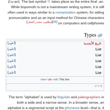
(
l-u-an
). The last symbol ㄢ takes place as the entire final
-an
.
While bopomofo is not a mainstream writing system, it is still
often used in ways similar to a
romanization
system, for aiding
pronunciation and as an input method for Chinese characters
[38]
[
مطلوب مصدر أفضل
]
on computers and cellphones.
Types
أظهر
تاريخ الأبجدية
أظهر
List
أظهر
List
أظهر
List
أظهر
List
أظهر
List
view
talk
edit
This box:
v
t
e
The term "alphabet" is used by
linguists
and
paleographers
in
both a wide and a narrow sense. In a broader sense, an
alphabet is a
segmental
script at the
phoneme
level—that is, it