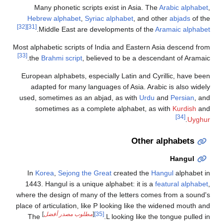
Many phonetic scripts exist in Asia. The
Arabic alphabet
,
Hebrew alphabet
,
Syriac alphabet
, and other
abjads
of the
[32]
[31]
.
Middle East are developments of the
Aramaic alphabet
Most alphabetic scripts of India and Eastern Asia descend from
[33]
the
Brahmi script
, believed to be a descendant of Aramaic.
European alphabets, especially Latin and Cyrillic, have been
adapted for many languages of Asia. Arabic is also widely
used, sometimes as an abjad, as with
Urdu
and
Persian
, and
sometimes as a complete alphabet, as with
Kurdish
and
[34]
.
Uyghur
Other alphabets
Hangul
In
Korea
,
Sejong the Great
created the
Hangul
alphabet in
1443. Hangul is a unique alphabet: it is a
featural alphabet
,
where the design of many of the letters comes from a sound's
place of articulation, like P looking like the widened mouth and
[35]
[
مطلوب مصدر أفضل
]
The
L looking like the tongue pulled in.