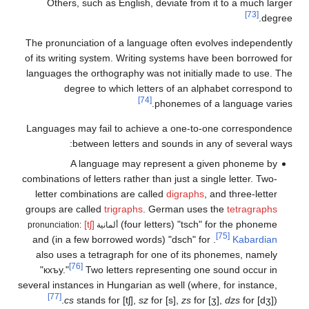
Others, such as English, deviate from it to a much larger
[73]
degree.
The pronunciation of a language often evolves independently
of its writing system. Writing systems have been borrowed for
languages the orthography was not initially made to use. The
degree to which letters of an alphabet correspond to
[74]
phonemes of a language varies.
Languages may fail to achieve a one-to-one correspondence
between letters and sounds in any of several ways:
A language may represent a given phoneme by
combinations of letters rather than just a single letter. Two-
letter combinations are called
digraphs
, and three-letter
groups are called
trigraphs
. German uses the
tetragraphs
[tʃ]
(four letters) "tsch" for the phoneme
ألمانية pronunciation:
[75]
and (in a few borrowed words) "dsch" for
.
Kabardian
also uses a tetragraph for one of its phonemes, namely
[76]
"кхъу."
Two letters representing one sound occur in
several instances in Hungarian as well (where, for instance,
[77]
cs
stands for [tʃ],
sz
for [s],
zs
for [ʒ],
dzs
for [dʒ]).