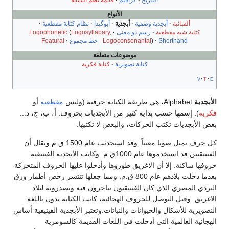
التاريخ
گرافيم
قائمة نظم الكتابة
الأنواع
ألفبائية
أبجدية وصفية
أبجدية
أبوگيدا
نظام كتابة مقطعية
كتابة شبه مقطعية
رسم ذو معنى
,
Logosyllabary
(
Logophonetic
Shorthand
)
Logoconsonantal
-
خط مجموع
Featural
موضوعات متعلقة
كتابة تصويرية
كتابة فكرية
v
t
e
الأبجدية
Alphabet، هي طريقة الكتابة حرفية (وليس
مقطعية
أو
فكرية
). إسمها حسب بداية كثير من الأبجديات بحروف: أ، ب، ج، د...
بعض الأبجديات تكتب الحركات، والبعض لا تكتبها.
كل حرف يمثل صوتا معيناً. وقد استحدثت عام 1500 ق.م.ويقال أن
الفينيقيين قد استخدموها عام 1000ق.م. وكانت الأبجدية الفينيقية
حروفها ساكنة. إلا أن الاغريق طوروها وأدخلوا عليها الحروف المتحركة
بعدما دخلت بلادهم عام 800 ق.م. ومما جعلها تنتشر رخص أطمار ورق
البردي المصري الذي كان الفينيقيون يتاجرون فيه ويصدرونه لبلاد
الاغريق .وقبل التوصل للحروف الهجائية، كانت الكتابة تدون باللغة
النصويرية للأشكال والحيوانات والنباتات.وتعتبر الأبجدية الفينيقية أساس
الهجائية العالمية التي أدخلت في اللغات القديمة كالسومرية