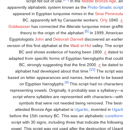
script fell out of use.
In the
Middle Bronze Age
, an
apparently alphabetic system known as the
Proto-Sinaitic script
appeared in Egyptian turquoise mines in the
Sinai Peninsula
ح.
1840 BC, apparently left by Canaanite workers.
Orly
Goldwasser
has connected the illiterate turquoise miner graffiti
[6]
theory to the origin of the alphabet.
In 1999, American
Egyptologists
John
and
Deborah Darnell
discovered an earlier
version of this first alphabet at the
Wadi el-Hol
valley. The script
dated to
ح.
1800 BC and shows evidence of having been
adapted from specific forms of Egyptian hieroglyphs that could
be dated to
ح.
2000 BC, strongly suggesting that the first
[15]
alphabet had developed about that time.
The script was
based on letter appearances and names, believed to be based
[4]
on Egyptian hieroglyphs.
This script had no characters
representing vowels. Originally, it probably was a syllabary—a
script where syllables are represented with characters—with
symbols that were not needed being removed. The best-
attested Bronze Age alphabet is
Ugaritic
, invented in
Ugarit
before the 15th century BC. This was an alphabetic
cuneiform
script with 30 signs, including three that indicate the following
vowel. This script was not used after the destruction of Ugarit