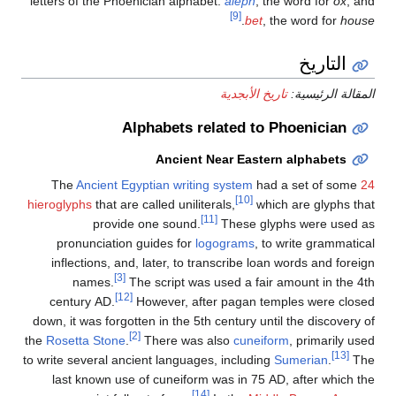
letters of the Phoenician alphabet:
aleph
, the word for
ox
, and
[9]
.
bet
, the word for
house
التاريخ
المقالة الرئيسية:
تاريخ الأبجدية
Alphabets related to Phoenician
Ancient Near Eastern alphabets
The
Ancient Egyptian writing system
had a set of some
24
[10]
hieroglyphs
that are called uniliterals,
which are glyphs that
[11]
provide one sound.
These glyphs were used as
pronunciation guides for
logograms
, to write grammatical
inflections, and, later, to transcribe loan words and foreign
[3]
names.
The script was used a fair amount in the 4th
[12]
century AD.
However, after pagan temples were closed
down, it was forgotten in the 5th century until the discovery of
[2]
the
Rosetta Stone
.
There was also
cuneiform
, primarily used
[13]
to write several ancient languages, including
Sumerian
.
The
last known use of cuneiform was in 75 AD, after which the
[14]