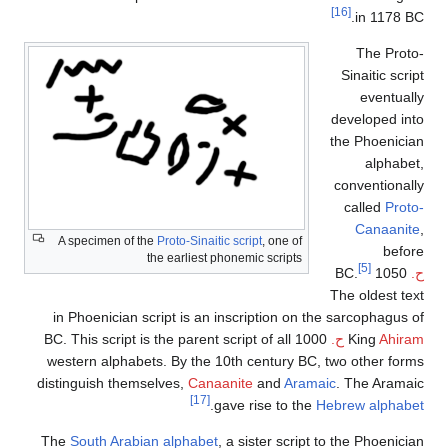
[16]
in 1178 BC.
The Proto-
Sinaitic script
eventually
developed into
the Phoenician
alphabet,
conventionally
called
Proto-
Canaanite
,
A specimen of the
Proto-Sinaitic script
, one of
before
the earliest phonemic scripts
[5]
ح.
1050 BC.
The oldest text
in Phoenician script is an inscription on the sarcophagus of
Ahiram
King
ح.
1000 BC. This script is the parent script of all
western alphabets. By the 10th century BC, two other forms
distinguish themselves,
Canaanite
and
Aramaic
. The Aramaic
[17]
.
gave rise to the
Hebrew alphabet
The
South Arabian alphabet
, a sister script to the Phoenician