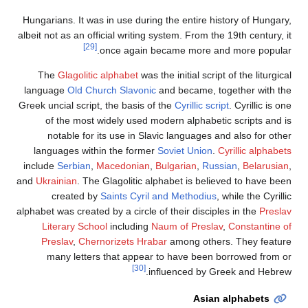
Hungarians. It was in use during the entire history of Hungary,
albeit not as an official writing system. From the 19th century, it
[29]
once again became more and more popular.
The
Glagolitic alphabet
was the initial script of the liturgical
language
Old Church Slavonic
and became, together with the
Greek uncial script, the basis of the
Cyrillic script
. Cyrillic is one
of the most widely used modern alphabetic scripts and is
notable for its use in Slavic languages and also for other
languages within the former
Soviet Union
.
Cyrillic alphabets
include
Serbian
,
Macedonian
,
Bulgarian
,
Russian
,
Belarusian
,
and
Ukrainian
. The Glagolitic alphabet is believed to have been
created by
Saints Cyril and Methodius
, while the Cyrillic
alphabet was created by a circle of their disciples in the
Preslav
Literary School
including
Naum of Preslav
,
Constantine of
Preslav
,
Chernorizets Hrabar
among others. They feature
many letters that appear to have been borrowed from or
[30]
influenced by Greek and Hebrew.
Asian alphabets