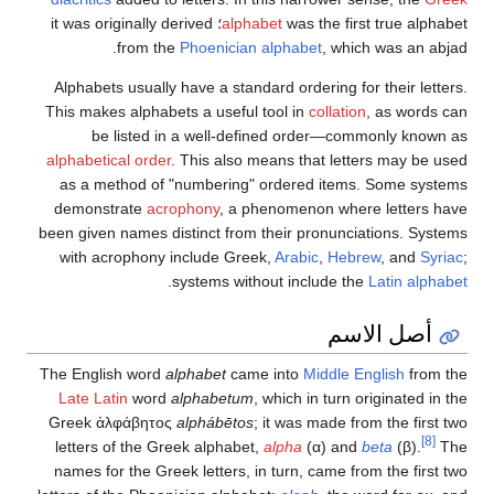
alphabet
was the first true alphabet؛ it was originally derived
from the
Phoenician alphabet
, which was an abjad.
Alphabets usually have a standard ordering for their letters.
This makes alphabets a useful tool in
collation
, as words can
be listed in a well-defined order—commonly known as
alphabetical order
. This also means that letters may be used
as a method of "numbering" ordered items. Some systems
demonstrate
acrophony
, a phenomenon where letters have
been given names distinct from their pronunciations. Systems
with acrophony include Greek,
Arabic
,
Hebrew
, and
Syriac
;
.
systems without include the
Latin alphabet
أصل الاسم
The English word
alphabet
came into
Middle English
from the
Late Latin
word
alphabetum
, which in turn originated in the
Greek
ἀλφάβητος
alphábētos
; it was made from the first two
[8]
letters of the Greek alphabet,
alpha
(α) and
beta
(β).
The
names for the Greek letters, in turn, came from the first two