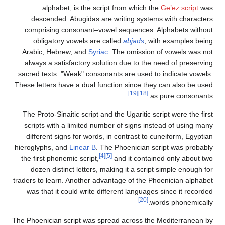
alphabet, is the script from which the
Geʽez script
was
descended. Abugidas are writing systems with characters
comprising consonant–vowel sequences. Alphabets without
obligatory vowels are called
abjads
, with examples being
Arabic, Hebrew, and
Syriac
. The omission of vowels was not
always a satisfactory solution due to the need of preserving
sacred texts. "Weak" consonants are used to indicate vowels.
These letters have a dual function since they can also be used
[19]
[18]
as pure consonants.
The Proto-Sinaitic script and the Ugaritic script were the first
scripts with a limited number of signs instead of using many
different signs for words, in contrast to cuneiform, Egyptian
hieroglyphs, and
Linear B
. The Phoenician script was probably
[4]
[5]
the first phonemic script,
and it contained only about two
dozen distinct letters, making it a script simple enough for
traders to learn. Another advantage of the Phoenician alphabet
was that it could write different languages since it recorded
[20]
words phonemically.
The Phoenician script was spread across the Mediterranean by