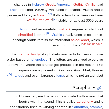
changes in
Hebrew
,
Greek
,
Armenian
,
Gothic
,
Cyrillic
, and
Latin
; the other,
HMĦLQ,
was used in southern Arabia and is
[62]
preserved today in
Geʽez
.
Both orders have therefore been
[63]
[
مطلوب مصدر أفضل
]
stable for at least 3000 years.
Runic
used an unrelated
Futhark
sequence, which got
[64]
simplified
later on.
Arabic
usually uses its sequence,
although Arabic retains the traditional
abjadi order
, which is
[
citation needed
]
used for numbers.
The
Brahmic family
of alphabets used in India uses a unique
order based on
phonology
: The letters are arranged according
to how and where the sounds get produced in the mouth. This
organization is present in Southeast Asia, Tibet, Korean
[65]
hangul
, and even Japanese
kana
, which is not an alphabet.
Acrophony
In Phoenician, each letter got associated with a word that
begins with that sound. This is called
acrophony
and is
continuously used to varying degrees in
Samaritan
,
Aramaic
,