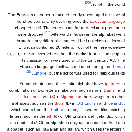
[23]
script in the world.
The Etruscan alphabet remained nearly unchanged for several
hundred years. Only evolving once the
Etruscan language
changed itself. The letters used for non-existent phonemes
[24]
were dropped.
Afterwards, however, the alphabet went
through many different changes. The final classical form of
Etruscan contained 20 letters. Four of them are vowels—
⟨a, e, i, u⟩
—six fewer letters than the earlier forms. The script in
its classical form was used until the 1st century AD. The
Etruscan language itself was not used during the
Roman
[25]
Empire
, but the script was used for religious texts.
Some adaptations of the Latin alphabet have
ligatures
, a
combination of two letters make one, such as
æ
in
Danish
and
Icelandic
and
⟨
Ȣ
⟩
in
Algonquian
; borrowings from other
alphabets, such as the
thorn
⟨þ⟩
in
Old English
and
Icelandic
,
[26]
which came from the
Futhark
runes;
and modified existing
letters, such as the
eth
⟨ð⟩
of Old English and Icelandic, which
is a modified
d
. Other alphabets only use a subset of the Latin
alphabet, such as Hawaiian and Italian, which uses the letters
j,