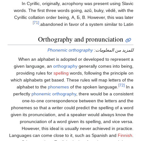
In Cyrillic, originally, acrophony was present using Slavic
words. The first three words going, azŭ, buky, vědě, with the
Cyrillic collation order being, А, Б, В. However, this was later
[71]
abandoned in favor of a system similar to Latin.
Orthography and pronunciation
للمزيد من المعلومات:
Phonemic orthography
When an alphabet is adopted or developed to represent a
given language, an
orthography
generally comes into being,
providing rules for
spelling
words, following the principle on
which alphabets get based. These rules will map letters of the
[72]
alphabet to the
phonemes
of the spoken language.
In a
perfectly
phonemic orthography
, there would be a consistent
one-to-one correspondence between the letters and the
phonemes so that a writer could predict the spelling of a word
given its pronunciation, and a speaker would always know the
pronunciation of a word given its spelling, and vice versa.
However, this ideal is usually never achieved in practice.
Languages can come close to it, such as Spanish and
Finnish
.