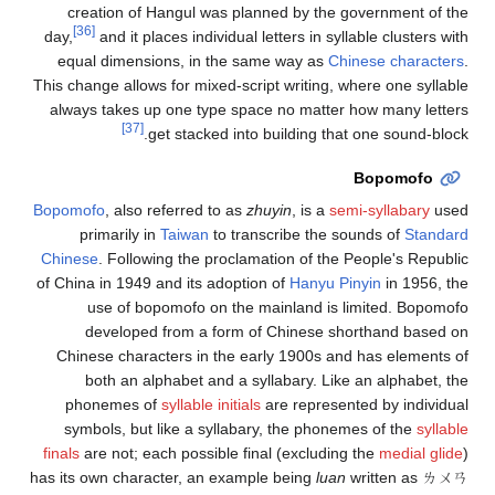
creation of Hangul was planned by the government of the
[36]
day,
and it places individual letters in syllable clusters with
equal dimensions, in the same way as
Chinese characters
.
This change allows for mixed-script writing, where one syllable
always takes up one type space no matter how many letters
[37]
get stacked into building that one sound-block.
Bopomofo
Bopomofo
, also referred to as
zhuyin
, is a
semi-syllabary
used
primarily in
Taiwan
to transcribe the sounds of
Standard
Chinese
. Following the proclamation of the People's Republic
of China in 1949 and its adoption of
Hanyu Pinyin
in 1956, the
use of bopomofo on the mainland is limited. Bopomofo
developed from a form of Chinese shorthand based on
Chinese characters in the early 1900s and has elements of
both an alphabet and a syllabary. Like an alphabet, the
phonemes of
syllable initials
are represented by individual
symbols, but like a syllabary, the phonemes of the
syllable
finals
are not; each possible final (excluding the
medial glide
)
has its own character, an example being
luan
written as ㄌㄨㄢ