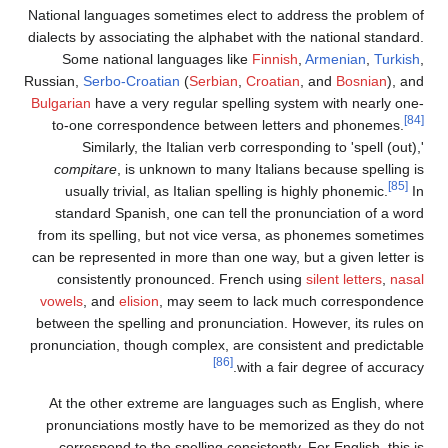
National languages sometimes elect to address the problem of
dialects by associating the alphabet with the national standard.
Some national languages like
Finnish
,
Armenian
,
Turkish
,
Russian,
Serbo-Croatian
(
Serbian
,
Croatian
, and
Bosnian
), and
Bulgarian
have a very regular spelling system with nearly one-
[84]
to-one correspondence between letters and phonemes.
Similarly, the Italian verb corresponding to 'spell (out),'
compitare
, is unknown to many Italians because spelling is
[85]
usually trivial, as Italian spelling is highly phonemic.
In
standard Spanish, one can tell the pronunciation of a word
from its spelling, but not vice versa, as phonemes sometimes
can be represented in more than one way, but a given letter is
consistently pronounced. French using
silent letters
,
nasal
vowels
, and
elision
, may seem to lack much correspondence
between the spelling and pronunciation. However, its rules on
pronunciation, though complex, are consistent and predictable
[86]
with a fair degree of accuracy.
At the other extreme are languages such as English, where
pronunciations mostly have to be memorized as they do not
correspond to the spelling consistently. For English, this is