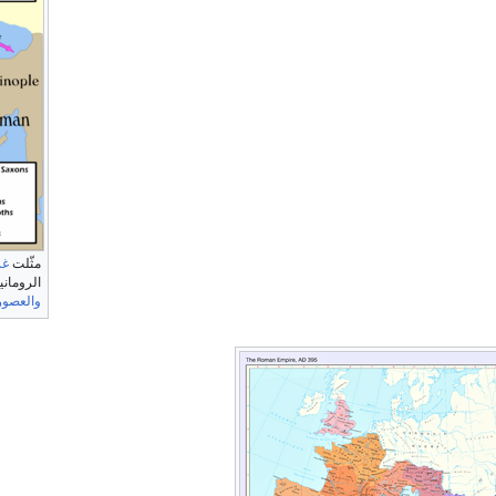
مثّلت
غز
الروماني
والعصو