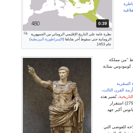
باطرة
لاڤية
0:39
المدة: 39 ثانية.
نظرة عامة على التاريخ الإقليمي الروماني من الجمهورية
الرومانية حتى سقوط آخر بقاياها (
الإمبراطورية البيزنطية
)
عام 1453.
ثابة هبوط "من مملكة
د كومودوس بمثابة
 السڤرية
زمة القرن الثالث
،
لتاريخية
، تُشير هذه
(ح. 270-275) استقرار
انوس أكبر جهد
احه للفوضى التي