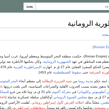
بحث
ورية الرومانية
صفحة
)
Roman E
(
)، حكمت منطقة البحر المتوسط ومعظم أوروپا، غرب آسيا و
Roman Empire
ظم هذه المناطق في عهد
الجمهورية الرومانية
، وكان يحكمها الأباطرة بعد تولي
كمَ المنفردَ الفعليَ عام 27 ق.م. انهارت
الإمبراطورية الغربية
ع
طورية الشرقية
حتى
سقوط القسطنطينية
عام 1453.
مدينة روما
من
شبه الجزيرة الإيطالية
إلى معظم أنحاء
البحر المتوس
ها تدهور بشدة بسبب الحروب الأهلية والصراعات السياسية، التي بلغت ذروتها
با
 أنطونيوس
وكليوپاترا
في
معركة أكتيوم
عام 31 ق.م، وما تلاه من غزو
للمملك
منح
مجلس الشيوخ الروماني
أوكتاڤيان سلطة عسكرية شاملة (
ium
طس
، معلناً بذلك
اعتلائه العرش كأول إمبراطور روماني
. نُظمت الأراضي الروما
 مشيخية
، يحكمها ولاة يُعينون بالقرعة سنوياً،
ومقاطعات إمبراطورية
، لكن يحك