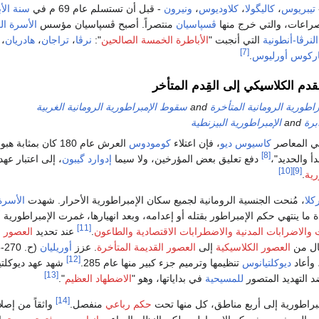
تيبريوس
،
كاليگولا
،
كلاوديوس
،
ونيرون
- قبل أن تستسلم عام 69 م في
سنة الأ
صراعات، والتي خرج منها
ڤسپاسيان
منتصراً. أصبح ڤسپاسيان مؤسس
الأسرة الف
لنرڤا-أنطونية
التي أنجبت "
الأباطرة الخمسة الصالحين
":
نرڤا
،
تراجان
،
هادريان
،
[7]
ركوس أورليوس
.
لقدم الكلاسيكي إلى القِدم المتأخر
راطورية الرومانية المتأخرة
and
سقوط الإمبراطورية الرومانية الغربية
برة
and
الإمبراطورية البيزنطية
ني المعاصر
كاسيوس ديو
، فإن اعتلاء
كومودوس
العرش عام 180 كان بم
[8]
 والحديد"،
دفع تعليق بعض المؤرخين، ولا سيما
إدوارد گيبون
، إلى اعتبار عه
[10]
[9]
رية
.
كلا
، مُنحت الجنسية الرومانية لجميع سكان الإمبراطورية الأحرار. شهدت
الأسرة
 ما ينتهي حكم الإمبراطور بقتله أو إعدامه، وبعد انهيارها، غمرت الإمبراطورية
أ
[11]
والاضرابات المدنية
والاضطرابات الاقتصادية
والطاعون
.
عند تحديد
العصور ا
تقال من
العصور الكلاسيكية
إلى
العصور القديمة المتأخرة
. عزز
أوريليان
[12]
 وأعاد
ديوكلتيانوس
تنظيمها وترميم جزء كبير منها عام 285.
شهد عهد ديوكلتي
[13]
 التهديد المتصور
للمسيحية
في بداياتها، وهو "
الاضطهاد العظيم
".
[14]
براطورية إلى أربع مناطق، كل منها تحت
حكم رباعي
منفصل.
واثقاً من إصل