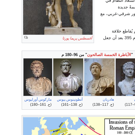
استعاد النظام في
ةً جديدة
ور شرقي-غربي، مع
 يُقاطع خلافة
، آخر إمبراطور حكم الشرق والغرب، عام 395 بعد أن جعل
أغسطس پريما پورتا
"
الأباطرة الخمسة الصالحون
" من 96–180 م
هادريان
أنطونينوس پيوس
ماركوس أورليوس
)
(
ح
. 117–138
)
(
ح
. 138–161
)
(
ح
. 161–180
)