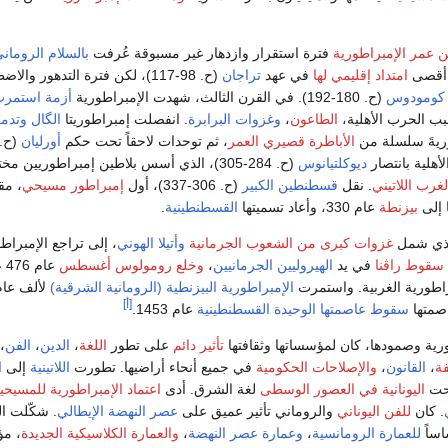
من عمر الإمبراطورية
فترة استقرار وازدهار غير مسبوقة عُرفت
بالسلام الروماني
 أقصى
امتداد إقليمي لها
في عهد
تراجان
(ح. 98-117)، لكن فترة التدهور وال
كومودوس
(ح. 180-192). في القرن الثالث، شهدت الإمبراطورية
ب الحرب الأهلية،
الطاعون
،
وغزوات البرابرة
. انفصلت إمبراطوريتا
الگال
وتدم
طوريةَ سلسلة من
الأباطرة قصيري العمر
، ثم توحدات لاحقاً تحت حكم
أورليان
ديوكلتيانوس
(ح. 284-305)، الذي أسس بلاطين إمبراطوريين مخ
غرب اللاتيني
. نقل
قسطنطين الكبير
(ح. 306-337)، أول
إمبراطور مسيحي
، مق
 إلى
بيزنطة
عام 330، وأعاد تسميتها
القسطنطينية
.
لذي شمل
غزوات كبرى من الشعوب الجرمانية
وأتيلا
الهوني
، إلى تراجع الإمبراط
سقوط راڤنا
في يد
الهيروليين الجرمانيين
،
وخلع رومولوس أغسطس
عام 476 على يد
راطورية الغربية. واستمرت
الإمبراطورية البيزنطية (الرومانية الشرقية)
لألف عام
[أ]
صمتها
سقوط عاصمتها الوحيدة
القسطنطينية
عام 1453.
رية وصمودها، كان لمؤسساتها وثقافتها
تأثير دائم
على تطور
اللغة
،
الدين
،
الفن
،
ة
،
القانون
،
والإصلاحات الحكومية
في جميع أنحاء أراضيها. تطورت
اللاتينية
إلى
ا
بحت
اليونانية في العصور الوسطى
لغة الشرق. أدى
اعتماد الإمبراطورية
للمسيحي
. كان
للفن اليوناني
والروماني تأثير عميق على
عصر النهضة الإيطالي
. شكّلت الت
اساً
للعمارة الرومانسية
،
وعمارة عصر النهضة
،
والعمارة الكلاسيكية الجديدة
، مؤ