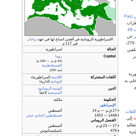
 (
Pax
اضطراب
أزمة استمرت 49
ر
عن
الامبراطورية الرومانية في أقصى اتساع لها في عهد
تراجان
(ح. 270-
في 117 م
تلفين
الحالة
امبراطورية
ر
Capital
روما
(44 ق.م. — 286 م)
القسطنطينية
(منذ 330)
ورية
اللغات المشتركة
اللاتينية
(امبراطورية)،
اليونانية
(ادارية)
الدين
الوثنية الرومانية
،
المسيحية
لاحقاً
الحكومة
ملكية
الإمبراطور
• 27 ق.م. — م 14
أغسطس
للغات
• 1448 — 1453
قسطنطين الحادي عشر
ة
إلى
القنصل الروماني
قاليد
• 27 — 23 ق.م
أغسطس
• 476
باسيليسكيوس
ثرة