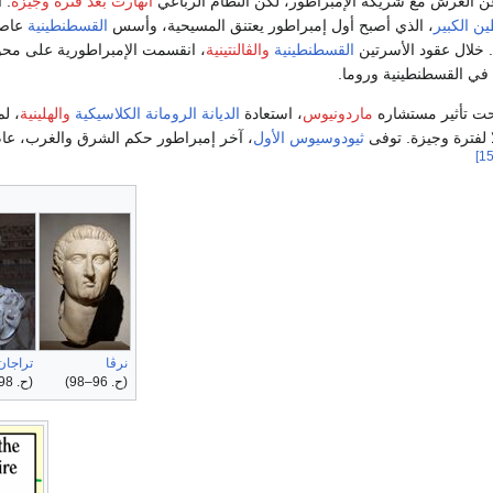
ن العرش مع شريكه الإمبراطور، لكن النظام الرباعي
انهارت بعد فترة وجيزة
. 
 الكبير
، الذي أصبح أول إمبراطور يعتنق المسيحية، وأسس
القسطنطينية
عاصم
. خلال عقود الأسرتين
القسطنطينية
والڤالنتينية
، انقسمت الإمبراطورية على مح
ي القسطنطينية وروما.
حت تأثير مستشاره
ماردونيوس
، استعادة
الديانة الرومانة الكلاسيكية
والهلينية
، لم
ا لفترة وجيزة. توفى
ثيودوسيوس الأول
نرڤا
تراجان
(
ح
. 96–98
)
(
ح
. 98–117