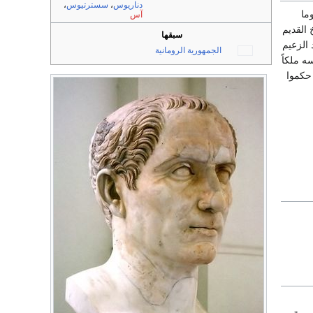
دناريوس
،
سسترتيوس
،
ما
آس
 القديم
سبقها
 الزعيم
الجمهورية الرومانية
 ملكاً
حكموا