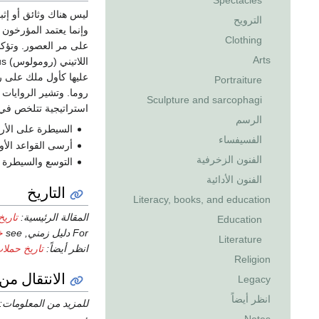
Spectacles
ليس هناك وثائق أو إثب
الترويح
وإنما يعتمد المؤرخون 
Clothing
على مر العصور. وتؤكد 
Arts
اللاتيني (رومولوس) Romulus وقد أطلق عليها اسم (روما) نسبة إلى مؤسسها (
عليها كأول ملك على 
Portraiture
روما. وتشير الروايات
Sculpture and sarcophagi
استراتيجية تتلخص في 
الرسم
السيطرة على الأر
الفسيفساء
أرسى القواعد الأول
الفنون الزخرفية
التوسع والسيطرة ع
الفنون الأدائية
التاريخ
Literacy, books, and education
المقالة الرئيسية:
تاريخ
Education
For دليل زمني, see
خ
Literature
انظر أيضاً:
تاريخ حملا
Religion
الانتقال من
Legacy
انظر أيضاً
للمزيد من المعلومات: