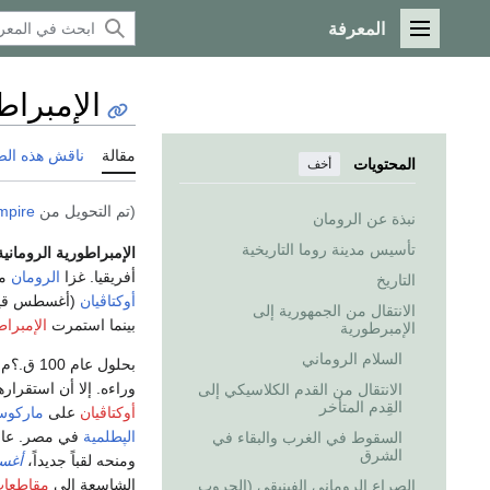
المعرفة
القائمة الرئيسية
الإمبراط
مقالة
ناقش هذه ال
المحتويات
أخف
(تم التحويل من
mpire
نبذة عن الرومان
تأسيس مدينة روما التاريخية
الإمبراطورية الرومانية
أفريقيا. غزا
الرومان
مع
التاريخ
أوكتاڤيان
(أغسطس قيصر) الح
الانتقال من الجمهورية إلى
بينما استمرت
الإمبرا
الإمبرطورية
السلام الروماني
بحلول عام 100 ق.؟م، امتد حكم
وراءه. إلا أن استقرار
الانتقال من القدم الكلاسيكي إلى
القِدم المتأخر
أوكتاڤيان
على
ماركوس
الپطلمية
في مصر. عام 27 ق.م، 
السقوط في الغرب والبقاء في
الشرق
ومنحه لقباً جديداً،
أغس
الشاسعة إلى
مقاطعات
الصراع الروماني الفينيقي (الحروب