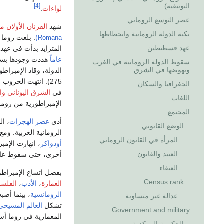
البونيقية)
[4]
لواءات
.
عصر التوسع الروماني
شهد
القرنان الأولان 
نكبة الدولة الرومانية وانحطاطها
)
. بلغت روما
Romana
عهد قسطنطين
المتزايد بدأت في عهد
عاماً
هددت وجودها بسب
سقوط الدولة الرومانية في الغرب
ونهوضها في الشرق
الدولة، وقاد الإمبرا
275). انتهت الحروب الأهلية بانتصار
الجغرافيا والسكان
في
الشرق اليوناني وال
اللغات
الإمبراطورية من روما
المجتمع
أدى
عصر الهجرات
، ا
الوضع القانوني
الرومانية الغربية. ومع
المرأة في القانون الروماني
أودواكر
، انهارت الإمب
العبيد والقانون
أخرى، حتى سقوط عا
العتقاء
بفضل اتساع الإمبراطو
Census rank
العمارة
،
الأدب
،
الفلسف
الرومانسية
، بينما أص
عدالة غير متساوية
تشكل
العالم المسيحي
Government and military
المعمارية في روما أس