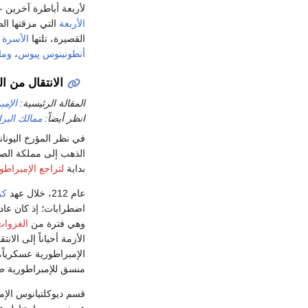
لأربعة أباطرة آخرين -
الأربعة
التي مزقتها ال
القصيرة، تلتها
الأسرة ا
أنطونينوس پيوس
،
وما
الانتقال من ا
المقالة الرئيسية:
الإمب
انظر أيضاً:
ممالك البرا
في نظر المؤرخ اليونا
الذهب إلى مملكة الصدأ
بداية
لتراجع الإمبراطو
عام 212، خلال عهد
كر
اضطرابات؛ إذ كان عادة
وهي فترة من
الغزوات
الأزمة أحياناً إلى الان
الإمبراطورية عسكرياً،
منسق للإمبراطورية ضد
قسم ديوكلتيانوس الإم