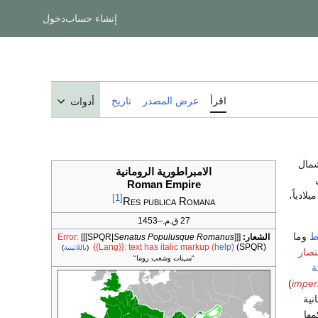
إنشاء حساب
دخول
اقرأ
عرض المصدر
تاريخ
أدوات
شمال
الامبراطورية الرومانية
Roman Empire
ام 476 ميلادياً،
[1]
Res publica Romana
27 ق.م.–1453
ط
​​وما
الشعار:
[[[SPQR|
Senatus Populusque Romanus
]]]
Error:
{{Lang}}: text has italic markup (
help
)
(SPQR)
(
باللاتينية
)
نتصار
"سـِنات وشعب روما"
ة
)
imper
نية
مها