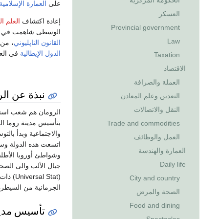
الحكومة المركزية
على
العمارة الإسلامية
العسكر
إعادة اكتشاف
العلم ا
Provincial government
الوسطى شاهمت في
Law
القانون الناپليوني
، من 
الدول الإيطالية
في الع
Taxation
الاقتصاد
العملة والصرافة
نبذة عن ال
التعدين وعلم المعادن
النقل والاتصالات
الرومان هم شعب استقر
بتأسيس مدينة روما ا
Trade and commodities
والاجتماعية وبدأ بال
العمل والوظائف
اتسعت هذه الدولة وس
العمارة والهندسة
وشواطئ أوروبا الأطلس
Daily life
جبال الألب والى الصحرا
( Stat
City and country
الجرمانية من السيطرة ع
الصحة والمرض
Food and dining
تأسيس مدينة