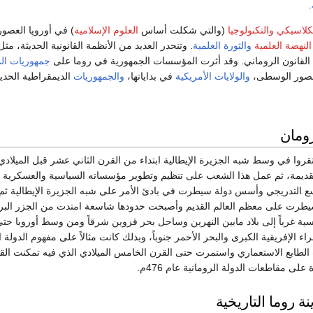
.
لكلاسيكي
والتكنولوجيا
(والتي شكلت أساس
العلوم الإسلامية
) في أوروپا العصور
النهضة العلمية
والثورة العلمية
. وتنحدر العديد من الأنظمة القانونية الحديثة، مثل
القانون الروماني. وقد أثرت المؤسسات الجمهورية في روما على
جمهوريات ال
صور الوسطى،
والولايات الأمريكية
في بداياتها،
والجمهوريات
الديمقراطية الحديث
رومان
وا في وسط شبه الجزيرة الإيطالية ابتداء من القرن الثاني عشر قبل الميلادي
لقديمة، ثم عمل هذا الشعب على تنظيم وتطوير مؤسساته السياسية والعسكرية
توسع التدريجي وأسس دولة سيطرت في بادئ الأمر على شبه الجزيرة الإيطالية ثم
يطرت على معظم العالم القديم وأصبحت حدودها شاسعة امتدت من الجزر البري
ية غرباً إلى بلاد مابين النهرين وساحل بحر قزوين شرقاً ومن وسط أوروبا ح
ء الإفريقية الكبرى والبحر الأحمر جنوباً، وبذلك كانت مثالاً على مفهوم الدولة 
Universal) ذات الطابع الاستعماري واستمرت حتى القرن الخامس الميلادي الذي فيه تمكنت الق
لى مقاطعات الدولة الرومانية عام 476م.
 روما التاريخية