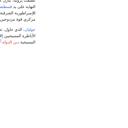
عصفت بروما، تنازل ع
النهاية على يد
قسطنطين
للإمبراطورية الشرقية
مركزي قوة مزدوجين ف
جوليان
، الذي حاول، ت
الأباطرة المسيحيين إل
[15]
المسيحية
دين الدولة
.