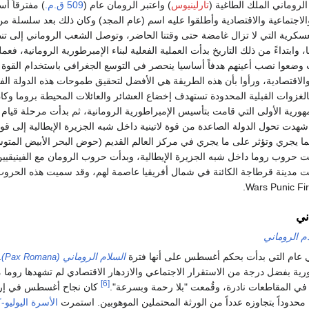
روماني الملك الطاغية (
تارلينيوس
) واعتبر الرومان عام (
509 ق.م.
) مفترقاً أسا
الاجتماعية والاقتصادية وأطلقوا عليه اسم (عام المجد) وكان ذلك بعد سلسلة من
عسكرية التي لا تزال غامضة حتى وقتنا الحاضر، وتوصل الشعب الروماني إلى تن
ابتداءً من ذلك التاريخ بدأت العملية الفعلية لبناء الإمبرطورية الرومانية، فعم
وضعوا نصب أعينهم هدفاً أساسيا ينحصر في التوسع الجغرافي باستخدام القوة
لاقتصادية، ورأوا بأن هذه الطريقة هي الأفضل لتحقيق طموحات هذه الدولة الفت
لغزوات القبلية المحدودة تستهدف إخضاع العشائر والعائلات المحيطة بروما وكا
ورية الأولى التي قامت بتأسيس الإمبراطورية الرومانية، ثم بدأت مرحلة قيام
ي شهدت تحول الدولة الصاعدة من قوة لاتينية داخل شبه الجزيرة الإيطالية إلى قو
بما يجري وتؤثر على ما يجري في مركز العالم القديم (حوض البحر الأبيض المتو
ت حروب روما داخل شبه الجزيرة الإيطالية، وبدأت حروب الرومان مع الفينيقيي
نت مدينة قرطاجة الكائنة في شمال أفريقيا عاصمة لهم، وقد سميت هذه الحرو
ني
م الروماني
مئتي عام التي بدأت بحكم أغسطس على أنها فترة
السلام الروماني (
)
.
Pax Romana
رية بفضل درجة من الاستقرار الاجتماعي والازدهار الاقتصادي لم تشهدها روما 
[6]
 في المقاطعات نادرة، وقُمعت "بلا رحمة وبسرعة".
كان نجاح أغسطس في إر
 محدوداً بتجاوزه عدداً من الورثة المحتملين الموهوبين. استمرت
الأسرة اليوليو-ك