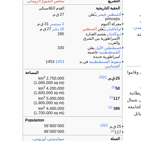
التشريع
مجلس الشيوخ الرومانى
الحقبة التاريخية
القِدم الكلاسيكي
•
أغسطس قيصر
يـُعلن
27 ق.م.
princeps
• معركة أكتيوم
2 سبتمبر
31 ق.م.
مدن-
•
اوكتاڤيان
يـُعلن
أغسطس
16 يناير
27 ق.م.
ة.
•
ديوكلتيان
يقسم الغدارة
285
الامبراطورية بين الشرق
والغرب
•
قسطنطين الأول
يعلن
330
القسطنطينية
عاصمة
امبراطورية جديدة
•
سقوط القسطنطينية
في يد
1453
1453
العثمانيين
 وقاموا
المساحة
2
[3]
[2]
25 ق.م.
2،750،000 km
(1،060،000 sq mi)
2
[2]
4،200،000 km
50
طانية
(1،600،000 sq mi)
2
[2]
5،000،000 km
117
تى شمال
(1،900،000 sq mi)
الجامعة
2
[2]
4،400،000 km
390
(1،700،000 sq mi)
بائل
Population
[3]
[2]
56٬800٬000
• 25 ق.م.
[2]
88٬000٬000
• 117
العملة
سوليدوس
،
أوريوس
،