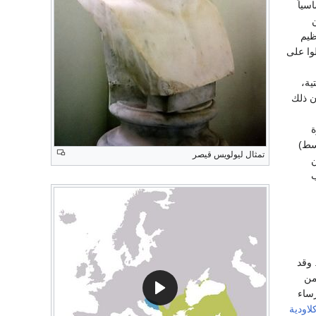
سياً
ظيم
لوا على
ية،
ن ذلك
ة
سط)
تمثال ليولويس قيصر
ن
ب
 وقد
من
ساء
لاودية