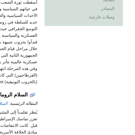
Notes
أسقطت ثورة الشعب ال
المصادر
في حياتهم السياسية و
الأحداث السياسية وال
وصلات خارجية
جديد للسلطة في روما، و
التوسع الجغرافي حيث 
العسكرية والسياسية وا
فبدأوا بحروب شبيهة با
خلال مراحل قيام الجمه
الجمهورية الثانية الت
عسكرية عالمية تتأثر 
وفي هذه المرحلة انته
(القرطاجيين) التي كا
(بالحروب البونيقية) Wars Punic First.
السلام الروما
المقالة الرئيسية:
السلا
يُنظر تقليدياً إلى ال
تعزز تماسك الإمبراطو
قبل. كانت الانتفاضات
مبادئ الخلافة الأسرية