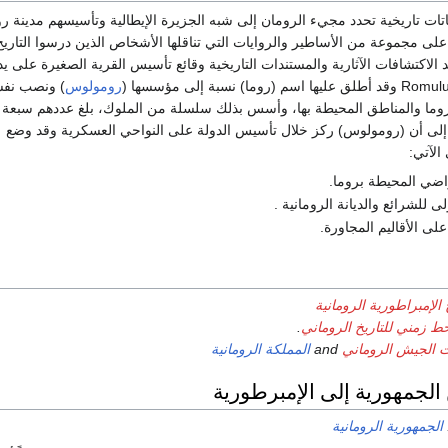
اتات تاريخية تحدد مجيء الرومان إلى شبه الجزيرة الإيطالية وتأسيسهم مدينة رو
على مجموعة من الأساطير والروايات التي تناقلها الأشخاص الذين درسوا التاريخ
الاكتشافات الآثارية والمستندات التاريخية وقائع تأسيس القرية الصغيرة على يد
رومولوس
) ونصب نفسه
روما والمناطق المحيطة بها، وأسس بذلك سلسلة من الملوك، بلغ عددهم سبعة 
 إلى أن (رومولوس) ركز خلال تأسيس الدولة على النواحي العسكرية وقد وضع
الآتي:
اضي المحيطة بروما.
ى للشرائع والديانة الرومانية .
لى الأقاليم المجاورة.
 الإمبراطورية الرومانية
ط زمني للتاريخ الروماني
.
ت الجيش الروماني
and
المملكة الرومانية
 الجمهورية إلى الإمبرطورية
الجمهورية الرومانية