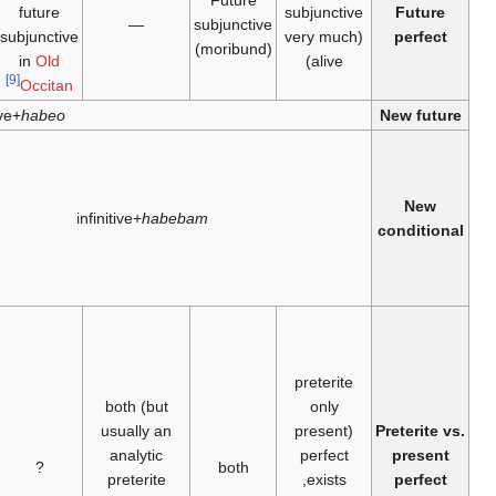
—
voleo
+infinitive
—
present
perfect only