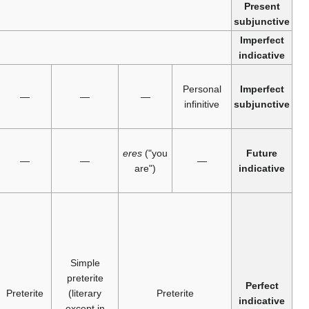
Imperfect
subjunctive /
Personal
infinitive
—
In
Old
;
Sardinian
only traces in