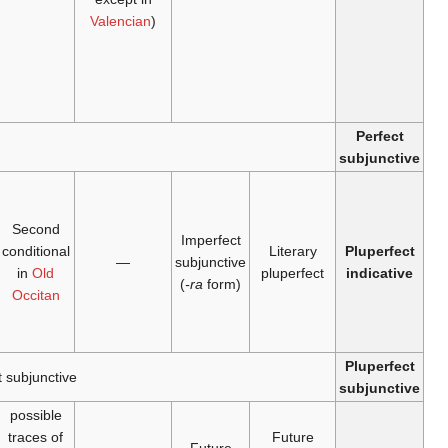
modern lang
—
—