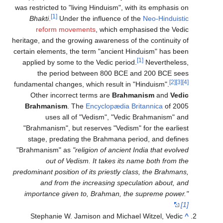
was restricted to "living Hinduism", with its emphasis on
[1]
Bhakti
.
Under the influence of the
Neo-Hinduistic
reform movements
, which emphasised the Vedic
heritage, and the growing awareness of the continuity of
certain elements, the term "ancient Hinduism" has been
[1]
applied by some to the Vedic period.
Nevertheless,
the period between 800 BCE and 200 BCE sees
[2]
[3]
[4]
fundamental changes, which result in "Hinduism".
Other incorrect terms are
Brahmanism
and
Vedic
Brahmanism
. The
Encyclopædia Britannica
of 2005
uses all of "Vedism", "Vedic Brahmanism" and
"Brahmanism", but reserves "Vedism" for the earliest
stage, predating the Brahmana period, and defines
"Brahmanism" as
"religion of ancient India that evolved
out of Vedism. It takes its name both from the
predominant position of its priestly class, the Brahmans,
and from the increasing speculation about, and
importance given to, Brahman, the supreme power."
[1]
Stephanie W. Jamison and Michael Witzel, Vedic
^