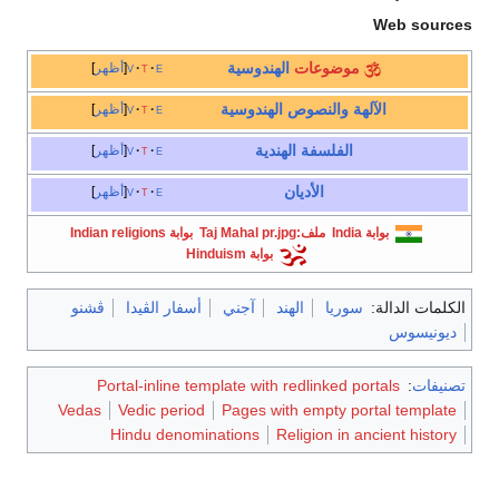
Web sources
موضوعات
الهندوسية
e
t
v
أظهر
الآلهة
والنصوص
الهندوسية
e
t
v
أظهر
الفلسفة الهندية
e
t
v
أظهر
الأديان
e
t
v
أظهر
بوابة India
ملف:Taj Mahal pr.jpg
بوابة Indian religions
بوابة Hinduism
الكلمات الدالة:
سوريا
الهند
آجني
أسفار الڤيدا
ڤشنو
ديونيسوس
تصنيفات
:
Portal-inline template with redlinked portals
Vedas
Vedic period
Pages with empty portal template
Hindu denominations
Religion in ancient history