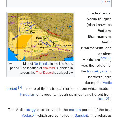
v
t
e
The
historical
Vedic religion
(also known as
Vedism
,
Brahmanism
,
Vedic
Brahmanism
, and
ancient
[note 1]
Hinduism
)
Map of
North India
in the late Vedic
was the religion of
period. The location of
shakhas
is labeled in
the
Indo-Aryans
of
green; the
Thar Desert
is dark yellow.
northern India
during the
Vedic
[5]
period
.
It is one of the historical elements from which modern
Hinduism
emerged, although significantly different from
[note 2]
it.
The Vedic
liturgy
is conserved in the
mantra
portion of the four
[6]
Vedas
,
which are compiled in
Sanskrit
. The religious