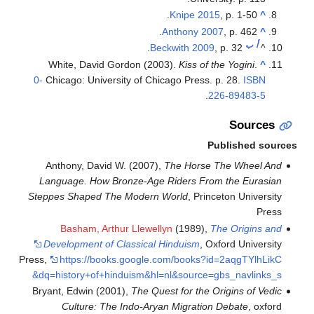
Knipe 2015
, p. 1-50.
^
Anthony 2007
, p. 462.
^
أ
ب
Beckwith 2009
, p. 32.
^
White, David Gordon (2003).
Kiss of the Yogini
.
^
0-
Chicago: University of Chicago Press. p. 28.
ISBN
.
226-89483-5
Sources
Published sources
Anthony, David W. (2007),
The Horse The Wheel And
Language. How Bronze-Age Riders From the Eurasian
Steppes Shaped The Modern World
, Princeton University
Press
Basham, Arthur Llewellyn
(1989),
The Origins and
Development of Classical Hinduism
, Oxford University
Press
,
https://books.google.com/books?id=2aqgTYlhLikC
&dq=history+of+hinduism&hl=nl&source=gbs_navlinks_s
Bryant, Edwin (2001),
The Quest for the Origins of Vedic
Culture: The Indo-Aryan Migration Debate
, oxford