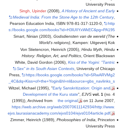
University Press
Singh, Upinder
(2008),
A History of Ancient and Early
Medieval India: From the Stone Age to the 12th Century
,
Pearson Education India, ISBN 978-81-317-1120-0
,
http
s://books.google.com/books?id=H3lUIIYxWkEC&pg=PA195
Smart, Ninian (2003),
Godsdiensten van de wereld (The
World's religions)
, Kampen: Uitgeverij Kok
Von Stietencron, Heinrich (2005),
Hindu Myth, Hindu
History: Religion, Art, and Politics
, Orient Blackswan
White, David Gordon (2006),
Kiss of the Yogini: "Tantric
Sex" in its South Asian Contexts
, University of Chicago
Press
,
https://books.google.com/books?id=5RwARVMg2
_4C&dq=Kiss+of+the+Yogin&hl=nl&source=gbs_navlinks_s
Witzel, Michael (1995), "
Early Sanskritization: Origin and
Development of the Kuru state
",
EJVS
vol. 1
(no. 4
(1995)), Archived from
the original
on 11 June 2007
,
https://web.archive.org/web/20070611142934/http://www.
ejvs.laurasianacademy.com/ejvs0104/ejvs0104article.pdf
Zimmer, Heinrich (1989),
Pholosophies of India
, Princeton
University Press