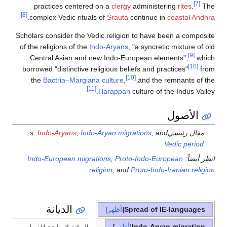
[7]
practices centered on a
clergy
administering
rites
.
The
[8]
.
complex Vedic rituals of
Śrauta
continue in
coastal Andhra
Scholars consider the Vedic religion to have been a composite
of the religions of the
Indo-Aryans
, "a syncretic mixture of old
[9]
Central Asian and new Indo-European elements",
which
[10]
borrowed "distinctive religious beliefs and practices"
from
[10]
the
Bactria–Margiana culture
,
and the remnants of the
[11]
Harappan
culture of the Indus Valley.
الأصول
مقال رئيسيs:
, and
Indo-Aryan migrations
,
Indo-Aryans
Vedic period
انظر أيضاً:
Proto-Indo-European
,
Indo-European migrations
religion
, and
Proto-Indo-Iranian religion
الديانة
Spread of IE-languages
أظهر
Indo-Aryan migration
أظهر