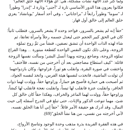
ولما كثر عدد الآلهة نشأت مشكلة، هي: أي هؤلاء الآلهة خلق العالم؟
فكانوا يعزون هذا الدور الأساسي تارة لـ "آجنى" وتارة لـ "إندرا" وطوراً
لـ "سوما" وطوراً رابعاً لـ "براجاباتي" ، وفي أحد أسفار "يوبانشاد" يعزي
خلق العالم إلى خالق أول قهار:
"حقاً إنه لم يشعر بالسرور، فواحد وحده لا يشعر بالسرور، فتطلب ثانياً؛
كان في الحق كبير الحجم حتى ليعدل جسمه رجلاً وامرأة تعانقا، ثم
شاء لهذه الذات الواحدة أن تنشق نصفين، فنشأ من ثمَّ زوج تملؤه
الزوجة، وعلى ذلك تكون النفس الواحدة كقطعة مبتورة ... وهذا الفراغ
تملؤه الزوجة، وضاجع زوجته وبهذا أنسل البشر؛ وسألت نفسها الزوجة
قائلة: "كيف استطاع مضاجعتي بعد أن أخرجني من نفسه، فلأختف"
واختفت في صورة البقرة، وانقلب هو ثوراً، فزاوجها، وكان بازدواجهما
أن تولدت الماشية، فاتخذت لنفسها هيئة الفرس، واتخذ لنفسه الجواد،
ثم أصبحت هي حمارة فأصبح هو حماراً، وزاوجها حقاً، وولدت لهما ذوات
الحافر، وانقلبت عنزة فانقلب لها تيساً، وانقلبت نعجة فانقلب لها كبشاً،
وزاوجها حقاً، وولدت لهما الماعز والخراف، وهكذا حقاً كان خالق كل
شئ، مهما تنوعت الذكور والإناث، حتى تبلغ في التدرج أسفله إلى حيث
النمال، وقد أدرك هو حقيقة الأمر قائلاً: "حقاً إني أنا هذا الخلق نفسه،
لأني أخرجته من نفسي، من هنا نشأ الخلق"(69).
في هذه الفقرة الفريدة بذرة مذهب وحدة الوجود وتناسخ الأرواح،