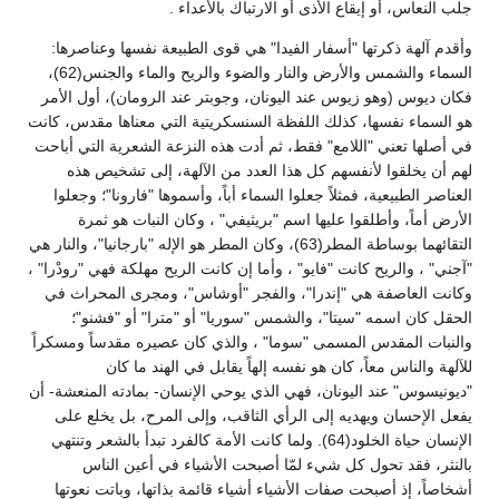
جلب النعاس، أو إيقاع الأذى أو الارتباك بالأعداء .
وأقدم آلهة ذكرتها "أسفار الفيدا" هي قوى الطبيعة نفسها وعناصرها:
السماء والشمس والأرض والنار والضوء والريح والماء والجنس(62)،
فكان ديوس (وهو زيوس عند اليونان، وجوبتر عند الرومان)، أول الأمر
هو السماء نفسها، كذلك اللفظة السنسكريتية التي معناها مقدس، كانت
في أصلها تعني "اللامع" فقط، ثم أدت هذه النزعة الشعرية التي أباحت
لهم أن يخلقوا لأنفسهم كل هذا العدد من الآلهة، إلى تشخيص هذه
العناصر الطبيعية، فمثلاً جعلوا السماء أباً، وأسموها "فارونا"؛ وجعلوا
الأرض أماً، وأطلقوا عليها اسم "بريثيفي" ، وكان النبات هو ثمرة
التقائهما بوساطة المطر(63)، وكان المطر هو الإله "بارجانيا"، والنار هي
"آجني" ، والريح كانت "فايو" ، وأما إن كانت الريح مهلكة فهي "رودْرا" ،
وكانت العاصفة هي "إندرا"، والفجر "أوشاس"، ومجرى المحراث في
الحقل كان اسمه "سيتا"، والشمس "سوريا" أو "مترا" أو "فشنو"؛
والنبات المقدس المسمى "سوما" ، والذي كان عصيره مقدساً ومسكراً
للآلهة والناس معاً، كان هو نفسه إلهاً يقابل في الهند ما كان
"ديونيسوس" عند اليونان، فهي الذي يوحي الإنسان- بمادته المنعشة- أن
يفعل الإحسان ويهديه إلى الرأي الثاقب، وإلى المرح، بل يخلع على
الإنسان حياة الخلود(64). ولما كانت الأمة كالفرد تبدأ بالشعر وتنتهي
بالنثر، فقد تحول كل شيء لمّا أصبحت الأشياء في أعين الناس
أشخاصاً، إذ أصبحت صفات الأشياء أشياء قائمة بذاتها، وباتت نعوتها