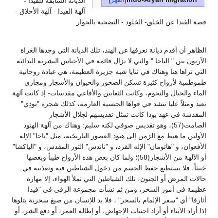
الديانة السابقة للفيدا -
آلهة الفيدا - آلهة الأخلاق -
قصة الفيدا عن الخلق- الخلود - التضحية بالجوار
الظاهر أن أقدم ديانة نعرفها عن الهند، تلك الديانة التي وجدها الغزاة
الآريون بين " الناجا " والتي لا تزال قائمة في الأجناس البشرية البدائية
التي تراها هنا وهناك في ثنايا شبه جزيرة العظيمة، هي عبادة روحانية
طموطمية لأرواح كثيرة تسكن الصخور والحيوان والأشجار ومجاري
الماء والجبال والنجوم، وكانت الثعابين والأفاعي مقدسات- إذ كانت آلهة
تعبد ومثلاً عليا تنشد في قواها الجنسية العارمة، كذلك شجرة "بوذِي"
المقدسة في عهد بوذا كانت تمثل تقديسهم لجلال الأشجار
الصامت(57)، وهو تقديس صوفي لكنه سليم: وهناك من آلهة الهنود
الأولين ما هبط مع الزمن إلى هنود العصور التاريخية، مثل "ناجا" الإله
الأفعوان، و "هاتومان" الإله القرد، و "ناندس" الثور المقدس، و "الياكشا"
أو الآلهة من الأشجار(58)؛ ولما كان بعض هذه الأرواح طيباً وبعضها
خبيثاً، فلا يستطيع حفظ الجسم من دخول الشياطين فيه وتعذيبه في
حالات المرض أو الجنون، تلك الشياطين التي تملأ الهواء، إلا مهارة
عظيمة في أمور السحر، ومن ثم نشأت مجموعة الرقى في "فيدا
أثارفا" أي "سفر الإلمام بالسحر" ، فلا بد للإنسان من صيغ سحرية يتلوها
إذا أراد الأبناء أو أراد اجتناب الإجهاض، أو إطالة العمر، أو دفع الشر، أو