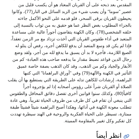
المقدس بعد ذبحه على أن القربان المعتاد هو أن يكسب قليل من
عصير "سوما" وأن يصب شيء من الزبد السائل في النار(77)، وكانوا
يحيطون القربان برقى السحر، فلو قدمه على النحو الأكمل جاءته
بالجزاء المطلوب بغض النظر عما هو حقيق به من ثواب بالنسبة إلى
خلقه الشخصي(78)، وكان الكهنة يتقاضون أجوراً عالية على مساعدة
المتعبد في أداء طقوس القربان التي أخذت تزداد مع مر الزمن تعقداً،
فإذا لم يكن قد وسع المتعبد أن يدفع للكاهن أجره، رفض أن يتلو له
الصيغ اللازمة، فأجره لا بد أن يسبق ما يدفع لله من أجر، ولقد وضع
رجال الدين قواعد تضبط مقدار ما يدفعه صاحب هذه العبادة- كم من
الأبقار والجياد وكم من الذهب، وقد كان الذهب بصفة خاصة عميق
التأثير في الكهنة والآلهة(79) وفي "أوراق البراهمانا" التي كتبها
البراهمة، إرشادات للكاهن تدله على الطريقة التي يستطيع بها أن يقلب
الصلاة أو القربان شراً على رؤوس أصحابه إذا لم يؤجروه أجراً
كافياً(80)، وكذلك سنوا قوانين أخرى تفصل دقائق المحافل والطقوس
التي ينبغي أن تقام في كل ظرف من ظروف الحياة تقريباً، وهي عادة
تتطلب معونة الكهنة في أدائها، وهكذا أصبح البراهمة شيئاً فشيئاً طبقة
ممتازة، تسيطر على الحياة الفكرية والروحية في الهند سيطرة تهددت
كل تفكير وكل تغيير بالمقاومة المميتة.
انظر أيضاً