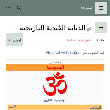
المعرفة
القائمة الرئيسية
بحث
أدوات
الديانة الڤيدية التاريخية
تبديل عرض جدول المحتويات
مقالة
ناقش هذه الصفحة
أدوات
(تم التحويل من
Historical Vedic religion
)
مقالات
عن
الهندوسية
الهندوسية
التاريخ
أظهر
المفاهيم