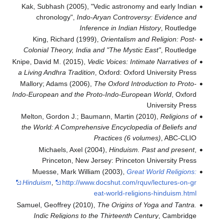
Kak, Subhash (2005), "Vedic astronomy and early Indian
chronology",
Indo-Aryan Controversy: Evidence and
Inference in Indian History
, Routledge
King, Richard (1999),
Orientalism and Religion: Post-
Colonial Theory, India and "The Mystic East"
, Routledge
Knipe, David M. (2015),
Vedic Voices: Intimate Narratives of
a Living Andhra Tradition
, Oxford: Oxford University Press
Mallory; Adams (2006),
The Oxford Introduction to Proto-
Indo-European and the Proto-Indo-European World
, Oxford
University Press
Melton, Gordon J.; Baumann, Martin (2010),
Religions of
the World: A Comprehensive Encyclopedia of Beliefs and
Practices (6 volumes)
, ABC-CLIO
Michaels, Axel (2004),
Hinduism. Past and present
,
Princeton, New Jersey: Princeton University Press
Muesse, Mark William (2003),
Great World Religions:
Hinduism
,
http://www.docshut.com/rquv/lectures-on-gr
eat-world-religions-hinduism.html
Samuel, Geoffrey (2010),
The Origins of Yoga and Tantra.
Indic Religions to the Thirteenth Century
, Cambridge