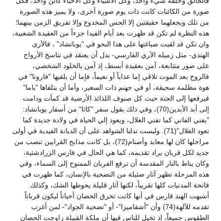
فالخالق وخلقه شيء واحد، وكل الأشياء وكل الأحياء كائن واحد، فكل
صورة من الكائنات كانت ذات يوم صورة أخرى، ولا يميز هذه الصورة
من تلك ويجعلهما حقيقتين إلا الحس المخدوع وإلا تفريق الزمن بينهما؛
هذه النظرة لم تكن قد ظهرت بعد أيام الفيدا جزءاً من العقيدة الشعبية،
وان تكن قد لقيت صياغتها على هذا النحو في "يوباتشاد" ، فالآرى
الهندي- مثل زميله الآري الفارسي- بدل أن يعتقد في تناسخ الأرواح
على صور متتابعة، آمن بعقيدة أبسط، إذ آمن بالخلود الشخصي،
فالروح بعد الموت تلاقي إما عذاباً أو نعيماً، فإما أن يلقيها "فارونا" في
هوة مظلمة سحيقة، أو في جهنم ذات السعير، وأما أن يتلقاها "ياما"
فيرفعها إلى الجنة حيث كل صنوف اللذائذ الأرضية قد كمأت ودامت
إلى أبد الآبدين(70)، وفي ذلك يقول سفر "كاثا" من أسفار يوبانشاد:
"يفني الفاني كما تفني الغلال، ويعود إلي الحياة في ولادة جديدة كما
تعود الغلال"(71). وليست تدلنا الشواهد على أن الديانة الفيدية في أولى
مراحلها كان لها معابد وأصنام(72)، بل كانت مذابح القرابين تنصب من
جديد لكل قربان يراد تقديمه، كما هي الحال في فارس الزرادشتية،
وكان يناط بالنار المقدسة أن ترفع القربان الممنوح إلى السماء، وفي
هذه المرحلة تظهر آثار ضئيلة من التضحية بالإنسان، كما ظهرت في
فاتحة المدنيات كلها تقريباً، لكنها آثار قليلة يحوطها الشك، وكذلك
أشبهت الهند فارس في أنها كانت تحرق الحصان أحياناً ليكون قرباناً
تقدمه للآلهة(74) وأن "أشفاميزا"- أو "تضحية الجواد"- لمن أغرب
الطقوس جميعاً، إذ تخيل للناس فيها أن ملكة القبيلة زاوجت الحصان