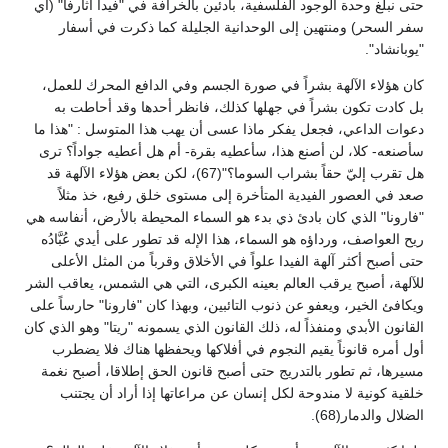
حتى نبلغ وحدة الوجود الفلسفية، بادئين بالخرافة في "فيدا أثارفاً" (أي
سفر السحر) ومنتهين إلى الوحدانية الجليلة كما ذكرت في أسفار
"يوبانشاد".
كان هؤلاء الآلهة بشراً في صورة الجسم وفي الدافع المحرك للعمل،
بل كادت تكون بشراً في جهلها كذلك، فانظر أحدها وقد أحاطت به
دعوات الداعي، فجعل يفكر ماذا عسى أن يهب هذا المتوسل : "هذا ما
سأصنعه- كلا، لن أصنع هذا، سأعطيه بقرة- أم هل أعطيه جواداً؟ ترى
هل تقرب إليّ حقاً بشراب السوما؟"(67)، لكن بعض هؤلاء الآلهة قد
صعد في العصور الفيدية المتأخرة إلى مستوى خلق رفيع، خذ مثلاً
"فارونا" الذي كان بادئ ذي بدء هو السماء المحيطة بالأرض، أنفاسه هي
ريح العواصف، ورداؤه هو السماء، هذا الإله قد تطور على أيدي عُبَّادُه
حتى أصبح أكثر آلهة الفيدا علواً في الأخلاق وقرباً من المثل الأعلى
للآلهة، أصبح يرقب العالم بعينه الكبرى، التي هي الشمس، يعاقب الشر
ويكافئ الخير، ويعفو عن ذنوب التائبين، وبهذا كان "فارونا" حارساً على
القانون الأبدي ومنفذاً له، ذلك القانون الذي يسمونه "ريتا" وهو الذي كان
أول أمره قانوناً يقيم النجوم في أفلاكها ويحفظها هناك فلا يضطرب
مسيرها، ثم تطور بالتدريج حتى أصبح قانون الحق إطلاقا، أصبح نغمة
خلقية كونية لا مندوحة لكل إنسان عن مراعاتها إذا أراد أن يجتنب
الضلال والدمار(68).