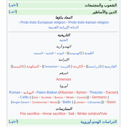
أظهر
الشعوب والمجتمعات
أخف
الدين والأساطير
المعاد بناؤها
Proto-Indo-European religion
Proto-Indo-Iranian religion
الديانة الإيرانية القديمة
التاريخية
الحثية
الهندو-آرية
الڤيدية
الهندوسية
البوذية
الجاينية
السيخية
الإيرانية
الفارسية
الكردية
السكوذية
الزرادشتية
اليزيدية
Yarsanism
الأوستية
غيرهم
Armenian
أوروپا
)
Dacian
·
Thracian
·
Illyrian
·
Albanian
(
Paleo-Balkan
اليونانية
Roman
Celtic
Germanic
Irish
Scottish
Breton
Welsh
Cornish
Baltic
Slavic
Anglo-Saxon
Continental
Norse
Latvian
Lithuanian
الممارسات
Fire sacrifice
Horse sacrifice
Sati
Winter solstice
/
Yule
أظهر
الدراسات الهندو-أوروپية