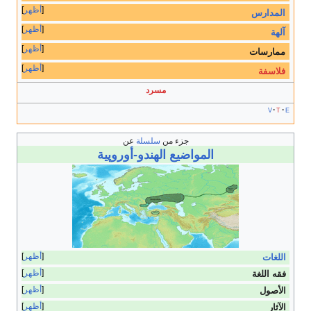
أظهر
المدارس
أظهر
آلهة
أظهر
ممارسات
أظهر
فلاسفة
مسرد
v
t
e
جزء من
سلسلة
عن
المواضيع الهندو-أوروپية
أظهر
اللغات
أظهر
فقه اللغة
أظهر
الأصول
أظهر
الآثار