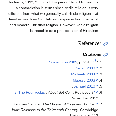
Hinduism, 1992, "... to call this period Vedic Hinduism is
a contradiction in terms since Vedic religion is very
different from what we generally call Hindu religion – at
least as much as Old Hebrew religion is from medieval
and modern Christian religion. However, Vedic religion
is treatable as a predecessor of Hinduism".
References
Citations
أ
ب
Stietencron 2005
, p. 231.
^
.
Smart 2003
^
.
Michaels 2004
^
.
Muesse 2003
^
.
Samuel 2010
^
.
About dot Com
. Retrieved
7
"The Four Vedas"
^
.
November
2012
Geoffrey Samuel.
The Origins of Yoga and Tantra:
^
Indic Religions to the Thirteenth Century
. Cambridge
University. p. 113.