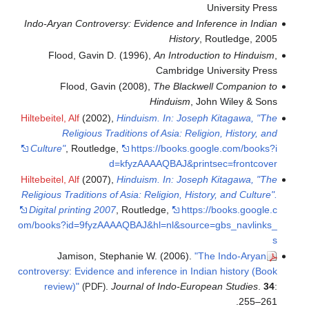
University Press
Indo-Aryan Controversy: Evidence and Inference in Indian
History
, Routledge, 2005
Flood, Gavin D. (1996),
An Introduction to Hinduism
,
Cambridge University Press
Flood, Gavin (2008),
The Blackwell Companion to
Hinduism
, John Wiley & Sons
Hiltebeitel, Alf
(2002),
Hinduism. In: Joseph Kitagawa, "The
Religious Traditions of Asia: Religion, History, and
Culture"
, Routledge
,
https://books.google.com/books?i
d=kfyzAAAAQBAJ&printsec=frontcover
Hiltebeitel, Alf
(2007),
Hinduism. In: Joseph Kitagawa, "The
Religious Traditions of Asia: Religion, History, and Culture".
Digital printing 2007
, Routledge
,
https://books.google.c
om/books?id=9fyzAAAAQBAJ&hl=nl&source=gbs_navlinks_
s
Jamison, Stephanie W. (2006).
"The Indo-Aryan
controversy: Evidence and inference in Indian history (Book
review)"
.
Journal of Indo-European Studies
.
34
:
(PDF)
255–261.