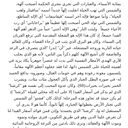
بمثابة الأسماء، والعبارات التي تجري مجرى الحكمة أصبحت آلهة،
والشمس التي تهب الحياة انقلبت إلهاً جديداً اسمه "سافيتار واهب
الحياة"، وأما ضوءها فإله آخر اسمه "فيفاسفات" أي الإله الساطع،
والشمس التي تولد الحي أصبحت إلها عظيماً هو "براجاباتي" أي رب
الأحياء جميعاً . ولبثت النار "وهي الإله أجني" حيناً من الدهر أهم آلهة
الفيدا جميعاً، إذ كان هذا الإله هو الشعلة المقدسة التي ترفع القربان
إلى السماء، وكان هو البرق الذي يثب في أرجاء الفضاء، وكان للعالم
حياته النارية وروحه المشتعلة، غير "أن" إندرا "الذي يتصرف في الرعد
والعاصفة كان أشيع الآلهة كلهم ذكراً بين الناس، لأنه هو الذي يجلب
للآري الهندي الأمطار النفسية التي بدت له عنصراً جوهرياً يكاد يزيد في
أهميته للحياة على الشمس ذاتها، لذا فقد جعلوه أعظم الآلهة مقاماً،
يلتسمون معونة رعودة وهم في حومات القتال، وصوروه- بدافع الحسد
له- في صورة البطل الجبار الذي يأكل العجول مئات مئات، ويشرب
الخمر بحيرات بحيرات(66)، وكان عدوة المحبب إلى نفسه هو "كرشنا"
الذي لم يذكر في أسفار الفيدا إلا على أنه إله محلي لقبيلة "كرشنا" إذ
لم يكن حينئذ قد تجاوز هذه المرحلة؛ كذلك كان "فشنو" أي الشمس
التي تجتاز الأرض بخطواتها الجبارة، إلهاً ثانوياً، كأنما هو لا يدري أن
المستقبل له ولـ "كرشنا" الذي يجسده؛ وإذن فمن فوائد أسفار الفيدا لنا
أن تعرض علينا الدين وهو في طريق التكوين، فنرى مولده ونموه
وموت الآلهة والعقائد، ونرى ذلك بادئين من النزعة الروحانية البدائية