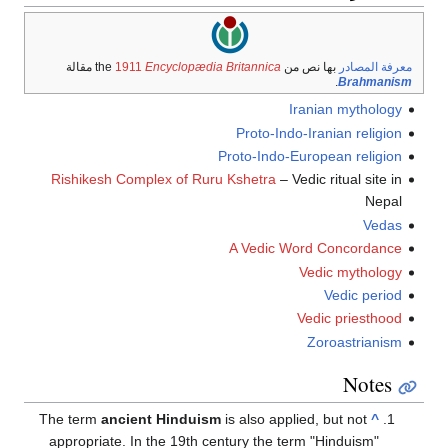
معرفة المصادر
بها نص من the
Encyclopædia Britannica
1911
مقالة
.
Brahmanism
Iranian mythology
Proto-Indo-Iranian religion
Proto-Indo-European religion
Rishikesh Complex of Ruru Kshetra
– Vedic ritual site in
Nepal
Vedas
A Vedic Word Concordance
Vedic mythology
Vedic period
Vedic priesthood
Zoroastrianism
Notes
The term
ancient Hinduism
is also applied, but not
^
appropriate. In the 19th century the term "Hinduism"