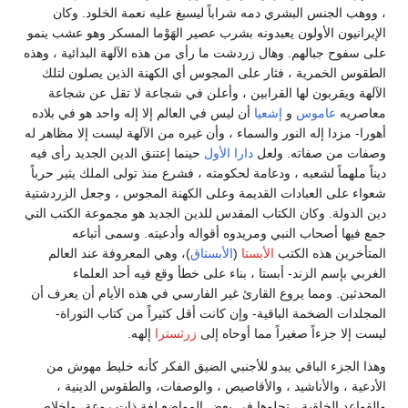
، ووهب الجنس البشري دمه شراباً ليسبغ عليه نعمة الخلود. وكان
الإيرانيون الأولون يعبدونه بشرب عصير الهَوْما المسكر وهو عشب ينمو
على سفوح جبالهم. وهال زردشت ما رأى من هذه الآلهة البدائية ، وهذه
الطقوس الخمرية ، فثار على المجوس أي الكهنة الذين يصلون لتلك
الآلهة ويقربون لها القرابين ، وأعلن في شجاعة لا تقل عن شجاعة
معاصريه
عاموس
و
إشعيا
أن ليس في العالم إلا إله واحد هو في بلاده
أهورا- مزدا إله النور والسماء ، وأن غيره من الآلهة ليست إلا مظاهر له
وصفات من صفاته. ولعل
دارا الأول
حينما إعتنق الدين الجديد رأى فيه
ديناً ملهماً لشعبه ، ودعامة لحكومته ، فشرع منذ تولى الملك يثير حرباً
شعواء على العبادات القديمة وعلى الكهنة المجوس ، وجعل الزردشتية
دين الدولة. وكان الكتاب المقدس للدين الجديد هو مجموعة الكتب التي
جمع فيها أصحاب النبي ومريدوه أقواله وأدعيته. وسمى أتباعه
المتأخرين هذه الكتب
الأبستا
(
الأبستاق
)، وهي المعروفة عند العالم
الغربي بإسم الزند- أبستا ، بناء على خطأ وقع فيه أحد العلماء
المحدثين. ومما يروع القارئ غير الفارسي في هذه الأيام أن يعرف أن
المجلدات الضخمة الباقية- وإن كانت أقل كثيراً من كتاب التوراة-
ليست إلا جزءاً صغيراً مما أوحاه إلى
زرثسترا
إلهه.
وهذا الجزء الباقي يبدو للأجنبي الضيق الفكر كأنه خليط مهوش من
الأدعية ، والأناشيد ، والأقاصيص ، والوصفات، والطقوس الدينية ،
والقواعد الخلقية ، تجلوها في بعض المواضع لغة ذات روعة، وإخلاص