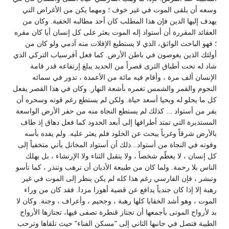
وسعه أن يلقى الموت في غير خوف ؛ ومهما يكن من الأغراض التي
يهدف إليها الدين فإن هذا المطلب كان أحد مطالبه الخفية. وكان من
العقائد المقررة أن أستواد إله الموت يعثر على كل إنسان أيا كان مقره
؛ فهو الباحث الواثق، الذي لا يستطيع الإفلات منه آدمي ولو كان من
أولئك الذين يغوصون في باطن الأرض. كما فعل أفرسياب التركي الذي
شاد له تحت أطباق الثرى قصراً من الحديد يبلغ إرتفاعه قدر قامة
الإنسان ألف مرة ، وأقام فيه مائة من الأعمدة ، تدور في سمائه
النجوم والقمر والشمس تغمره بأشعة النهار. وكان في هذا القصر يفعل
كل ما يحلو له ويحيا أسعد حياة. ولكن لم يستطع رغم قوته وسحره أن
يفر من أستواد ... كذلك لم يستطع النجاة منه من حفر الأرض الواسعة
المستديرة التي تمتد أطرافها إلى أبعد الحدود كما فعل دهاق إذ طاف
بالأرض شرقاً وغرباً يبحث عن الخلود فلم يعثر عليه. ولم يفده بأسه
وقوته في النجاة من أستواد...ذلك أن أستواد المخاتل يأتي متخفياً إلى
كل إنسان ، لا يعظّم شخصاً ، ولا يتقبل الثناء ولا الإرتشاء ، بل يهلك
الناس بلا رحمة. ولما كان من طبيعة الأديان أن ترهب وتنذر ، كما تأسو
وتبشر ، فإن الفارسي رغم هذا كله لم يكن ينظر إلى الموت في غير
رهبة إلا إذا كان جندياً يدافع عن قضية أهورا مزدا. فقد كان من وراء
الموت ، وهو أشد الخفايا كلها رهبة ، وجحيم ، وأعراف ، وجنة. وكان لا
بد لأرواح الموتى بأجمعها أن تجتاز قنطرة تصفى فيها، تجتازها الأرواح
الطيبة فتصل في جانبها الثاني إلى "مسكن الفناء" حيث تلقاها وترحب