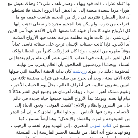
بها "فتاة عذراء ، ذات قوة وبهاء ، وصدر ناهد ، مليء" ؛ وهناك تعيش مع
أهورا- مزدا سعيدة منعمة إلى أبد الدهر. أما الروح الخبيثة فلا تستطيع
أن تجتاز القنطرة فتتردى في درك من الجحيم يتناسب عمقه مع ما
اقترفت من ذنوب. ولم يكن هذا الجحيم مجرد دار سفلى تذهب إليها
كل الأرواح طيبة كانت أو خبيثة كما تصفها الأديان الأقدم عهداً من الدين
الزردشتي ، بل كانت هاوية مظلمة مرعبة تعذب فيها الأرواح المذنبة
أبد الآبدين. فإذا كانت حسنات الإنسان ترجح على سيئاته قاسى عذاباً
مؤقتاً يطهره من الذنوب ، وإذا كان قد إرتكب كثيراً من الخطايا ولكنه
فعل الخير ، لم يلبث في العذاب إلا إثني عشر ألف عام يرفع بعدها إلى
السماء. ويحدثنا الزردشتيون الصالحون بأن العالم يقترب من نهايته
المحتومة ؛ ذلك بأن مولد
زردشت
كان بداية الحقبة العالمية التي طولها
ثلاثة آلاف سنة ، وبعد أن يخرج من صلبه في فترات مختلفة ثلاثة من
النبيين ينشرون تعاليمه في أطراف العالم ، يحلّ يوم الحساب الأخير ،
وتقوم مملكة أهورا- مزدا ، ويهلك أهرمان هو وجميع قوى الشر هلاكاً لا
قيام لها بعده. ويومئذ تبدأ الأرواح الطيبة جميعها حياة جديدة في عالم
خال من الشرور والظلام والآلام: "فيُبعث الموتى ، وتعود الحياة إلى
الأجسام ، وتترد فيها الأنفاس ... ويخلو العالم المادي كله إلى أبد الدهر
من الشيخوخة والموت والفساد والإنحلال". وهنا أيضاً نستمع ، كما
نستمع في
كتاب الموتى
المصري ، إلى التهديد بيوم الحساب الرهيب ،
وهو تهديد يلوح أنه انتقل من فلسفة الحشر الفارسية إلى الفلسفة