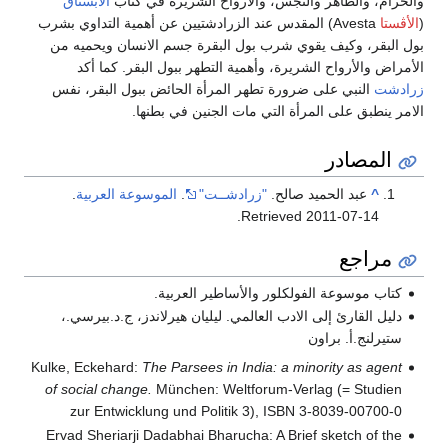
والحرام، والطاهر والنجس، والأرواح الشريرة في كتاب
الأبستاق
(
الأڤستا
Avesta) المقدس عند الزرادشتيين عن أهمية التداوي بشرب
بول البقر، وكيف يقوي شرب بول البقرة جسم الانسان ويحميه من
الأمراض والأرواح الشريرة، وأهمية التطهر ببول البقر. كما أكد
زرادشت
النبي على ضرورة تطهر المرأة الحائض ببول البقر، نفس
الامر ينطبق على المرأة التي مات الجنين في بطنها.
المصادر
^
عبد الحميد صالح.
" زرادشــت"
.
الموسوعة العربية
.
.
Retrieved
2011-07-14
مراجع
كتاب موسوعة الفولكلور والأساطير العربية.
دليل القارئ إلى الادب العالمي. ليليان هيرلاندز، ج.د.بيرسي.،
ستيرلنج.أ. براون
Kulke, Eckehard:
The Parsees in India: a minority as agent
of social change.
München: Weltforum-Verlag (= Studien
zur Entwicklung und Politik 3), ISBN 3-8039-00700-0
Ervad Sheriarji Dadabhai Bharucha: A Brief sketch of the