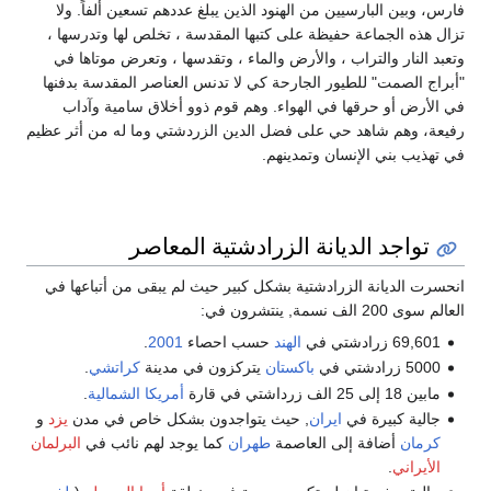
فارس، وبين البارسيين من الهنود الذين يبلغ عددهم تسعين ألفاً. ولا
تزال هذه الجماعة حفيظة على كتبها المقدسة ، تخلص لها وتدرسها ،
وتعبد النار والتراب ، والأرض والماء ، وتقدسها ، وتعرض موتاها في
"أبراج الصمت" للطيور الجارحة كي لا تدنس العناصر المقدسة بدفنها
في الأرض أو حرقها في الهواء. وهم قوم ذوو أخلاق سامية وآداب
رفيعة، وهم شاهد حي على فضل الدين الزردشتي وما له من أثر عظيم
في تهذيب بني الإنسان وتمدينهم.
تواجد الديانة الزرادشتية المعاصر
انحسرت الديانة الزرادشتية بشكل كبير حيث لم يبقى من أتباعها في
العالم سوى 200 الف نسمة, ينتشرون في:
69,601 زرادشتي في
الهند
حسب احصاء
2001
.
5000 زرادشتي في
باكستان
يتركزون في مدينة
كراتشي
.
مابين 18 إلى 25 الف زرداشتي في قارة
أمريكا الشمالية
.
جالية كبيرة في
ايران
, حيث يتواجدون بشكل خاص في مدن
يزد
و
كرمان
أضافة إلى العاصمة
طهران
كما يوجد لهم نائب في
البرلمان
الأيراني
.