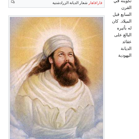
تكوينه في
فارافاهار
شعار الديانة الزرادشتية
القرن
السابع قبل
الميلاد. كان
له بأثيره
البالغ على
عقائد
الديانة
اليهودية