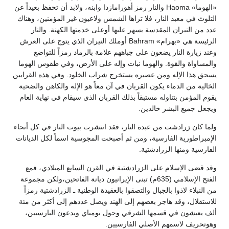
«الهوما» Haoma والنار رمز أهورامازدا وابنه، ولابد أن تحفظ بعيداً عن
التلوث في معبد النار، فلا تراها الشمس ولاعيون غير المؤمنين، وهناك
عدد من النيران المقدسة يسهر عليها أوعلى خدمتها الكهنة. والنار
الرئيسة هي «بهرام» Bahram أوملك النيران الذي يتوج على العرش
وعند زيارة النار يضعون على جباههم علامة بالرماد رمزاً للتواضع
والمساواة والقوة. والهوما نبات وإله على الأرض، وفي طقوس الهوما
يسحق هذا الإله ومن عصيره يستخرج شراب الخلود. وفي هذه القرابين
الخالية من الدماء يكون القربان في آن معاً هو الإله والكاهن والضحية
يقوم المؤمن بتناوله مستبقاً بذلك القربان الذي سيقام في نهاية العام
ويجعل جميع البشر خالدين.
ولما كان زرادشت من عبدة النار، فقد انتشرت بيوت النار في كل أنحاء
الإمبراطورية الفارسية، ومن ثم أصبحت المجوسية اسماً لكل الديانات
الفارسية ومنها الزرادشتية.
وقد قضى الإسلام على الزرادشتية في القرن السابع الميلادي، فمع
الفتح الإسلامي (635م) تبنى الإيرانيون ديانة الفاتحين،ولكن مجموعة
من النبلاء لاذوا بالجبال والتصقوا بالعقيدة الوطنية ـ الزرادشتية رمزاً
للاستقلال، وقد هاجر بعضهم إلى الهند ويصل عددهم إلى أكثر من مئة
ألف يعيشون في قسمها الشرقي وحول بومباي ويدعون البارسيين،
وهوتحريف لاسمهم الأصلي الفارسيين.