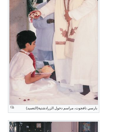
بارسي نافجوت، مراسم دخول الزرادشتية(التعميد)