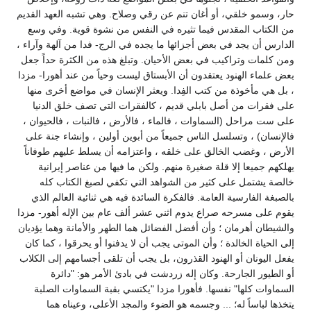
حار، وسمو خلقي، أو أغان تنم عن رقي وصلاح. وهي تشبه العهد القديم
من الكتاب المقدس فيما تثيره في النفس من نشوة قوية. وفي وسع
الدارس أن يجد في بعض أجزائها ما يجده في الرج- فدا من آلهة وآراء ،
ومن كلمات وتراكيب في بعض الأحيان. وتبلغ هذه من الكثرة حداً جعل
بعض علماء الهنود يعتقدون أن الأبستاق ليست وحياً من عند أهورا- مزدا
، بل هي مأخوذة من كتب الفِدا. ويعثر الإنسان في مواضع أخرى منها
على فقرات من أصل بابلي قديم ، كالفقرات التي تصف خلق الدنيا
على ست مراحل (السماوات ، فالماء ، فالأرض ، فالنبات ، فالحيوان ،
فالإنسان) ، وتسلسل الناس جميعاً من أبوين أولين ، وإنشاء جنة على
الأرض ، وغضب الخالق على خلقه ، واعتزامه أن يسلط عليهم طوفاناً
يهلكهم جميعا إلا قلة صغيرة منهم. ولكن ما فيها من عناصر إيرانية
خالصة يشتمل على كثير من الشواهد التي تكفي لصبغ الكتاب كله
بالصبغة الفارسية العامة. فالفكرة السائدة فيه هي ثنائية العالم الذي
يقوم على مسرحه صراع يدوم اثني عشر ألف عام بين الإله أهور- مزدا
والشيطان أهرمان ؛ وأن أفضل الفضائل هما الطهر والأمانة وهما يؤديان
إلى الحياة الخالدة ؛ وأن الموتى يجب أن لا يدفنوا أو يحرقوا ، كما كان
يفعل اليونان أو الهنود القذرون، بل يجب أن تلقى أجسامهم إلى الكلاب
أو الطيور الجارحة. وكان إله زردشت في بادئ الأمر هو: "دائرة
السماوات كلها" نفسها. فأهورا مزدا "يكتسي بقبة السماوات الصلبة
يتخذها لباساً له؛ ... وجسمه هو الضوء والمجد الأعلى، وعيناه هما