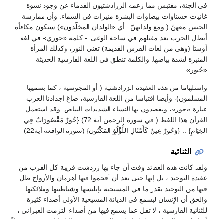
في الجنة، مقتبس مما زعمه الزرادشتيون القدماء عن وجود نسوة
غانيات حسناوات بيضاوات البشرة منيرات في السماء. وأن ممارسة
الجنس معهنّ ( ومع ولدانهنّ.. أي «الولدان المخلّدون») ستكون مكافأة
أبطال الحرب بعد مقتلهم في ساحة الوغى. - كلمة «حوري» في لغة
أوستا (وهي من لغات الفرس القديمة) تعني النور، وكذلك المرأة
المنيرة لشدة بياضها. والكلمة تنطق في اللغة الفارسية الحديثة
«حُنور».
واستلهاما من هذه العقيدة الزرادشتية ( أو المجوسية ، كما يسميها
المسلمون)، وأيضا اقتباسا من اللغة الفارسية، صاغ اجدادنا العرب
عبارة «حور»، ويقصدون بها النساء الشديدات البياض. وقد استعمل
القرآن هذا اللفظ ( في سورة الرحمن آية 72) {حُورٌ مَقْصُورَاتٌ فِي
الخِيَامِ} .. {وَحُورٌ عِينٌ كَأَمْثَالِ اللُّؤْلُؤِ المَكْنُون} (سورة الواقعة آية22)
الثنائية
ولقد كانت هذه العقائد وقت أن جاء بها زردشت قريبة كل القرب من
عقيدة التوحيد ، بل إنها حتى بعد أن أقحموا فيها أهرمان والأرواح ظل
فيها من التوحيد بقدر ما في المسيحية بإبليسها وشياطينها وملائكتها.
والحق أن الإنسان ليسمع في الديانة المسيحية الأولى أصداء كثيرة
للثنائية الفارسية ، لا تقل عما يسمع فيها من أصداء التزمت العبراني ،