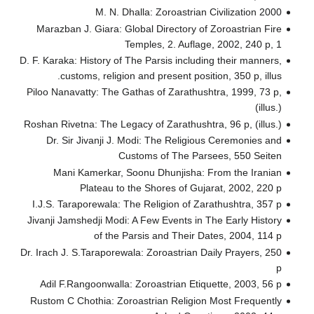
M. N. Dhalla: Zoroastrian Civilization 2000
Marazban J. Giara: Global Directory of Zoroastrian Fire
Temples, 2. Auflage, 2002, 240 p, 1
D. F. Karaka: History of The Parsis including their manners,
customs, religion and present position, 350 p, illus.
Piloo Nanavatty: The Gathas of Zarathushtra, 1999, 73 p,
(illus.)
Roshan Rivetna: The Legacy of Zarathushtra, 96 p, (illus.)
Dr. Sir Jivanji J. Modi: The Religious Ceremonies and
Customs of The Parsees, 550 Seiten
Mani Kamerkar, Soonu Dhunjisha: From the Iranian
Plateau to the Shores of Gujarat, 2002, 220 p
I.J.S. Taraporewala: The Religion of Zarathushtra, 357 p
Jivanji Jamshedji Modi: A Few Events in The Early History
of the Parsis and Their Dates, 2004, 114 p
Dr. Irach J. S.Taraporewala: Zoroastrian Daily Prayers, 250
p
Adil F.Rangoonwalla: Zoroastrian Etiquette, 2003, 56 p
Rustom C Chothia: Zoroastrian Religion Most Frequently