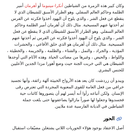
وكان كبير هذه الزمرة من الشياطين
أنكرا-مينبوما
أو
أهرمان
أمير
الظلمة وحاكم العالم السفلي. وهو الطراز الأسبق للشيطان الذي لا
ينقطع عن فعل الشر ، والذي يلوح أن اليهود أخذوا فكرته عن الفرس
ثم أخذتها عنهم المسيحية. مثال ذلك أن أهرمان أمير الظلمة وحاكم
العالم السفلي. وهو الطراز الأسبق للشيطان الذي لا ينقطع عن فعل
الشر ، والذي يلوح أن اليهود أخذوا فكرته عن الفرس ثم أخذتها عنهم
المسيحية. مثال ذلك أن أهرمان هو الذي خلق الأفاعي ، والحشرات
المؤذية ، والجراد ، والنمل ، والشتاء ، والظلمة ، والجريمة ، والخطيئة ،
واللواط ، والحيض ، وغيرها من مصائب الحياة. وهذه الآثام التي أوجدها
الشيطان هي التي خربت الجنة حيث وضع أهورا مزدا الجدين الأعليين
للجنس البشري.
ويبدو أن زردشت كان يعد هذه الأرواح الخبيثة آلهة زائفة، وأنها تجسيد
خرافي من فعل العامة للقوى المعنوية المجردة التي تعترض رقى
الإنسان. ولكن أتباعه رأوا أنه أيسر لهم أن يتصوروها كائنات حية
فجسدوها وجعلوا لها صوراً مازالوا يضاعفونها حتى بلغت جملة
الشياطين في الديانة الفارسية عدة ملايين.
الحور
أصل الاعتقاد بوجود هؤلاء الحوريات اللاتي يشتغلن مضيّفات استقبال