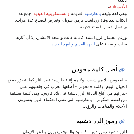
باللغة
الأفيستانية
،
وهي لغة وثيقة
بالفارسية
القديمة
والسنسكريتية الفيدية
. جمع هذا
الكتاب بعد وفاة زرداشت بزمن طويل، وتعرض للضياع عدة مرات.
ويشمل خمس قصائد قديمة.
ورغم انحسار الزرداشتية كديانة كانت واسعة الانتشار، إلا أن آثارها
ظلت واضحة على
العهد القديم
والعهد الجديد
.
أصل كلمة مجوس
«المجوس» لا هم شعب، ولا هم إثنية فارسية تعبد النار كما يتصوّر بعض
الجهال اليوم. وكلمة «مجوس» أطلقها العرب في جاهليتهم على
جيرانهم من أتباع الديانة الزرادشتية في بلاد فارس. وهي كلمة مشتقة
من لفظة «مگوس» بالفارسبة التي تعني الحكماء الذين یفسرون
الأحلام والمنامات والرؤى.
رموز الزرادشتية
للزرادشتية رموز دينية، كالهنود والسيخ، يعبرون بها عن الإيمان