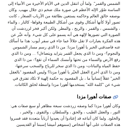
الشمس والقمر". ولما أن انتقل الدين في الأيام الأخيرة من الأنبياء إلى
الساسة صُوّر الإله الأعظم في صورة ملك ضخم ذي جلال مهيب. وكان
بوصفه خالق العالم وحاكمه يستعين بطائفة من الأرباب الصغار ، كانت
تصور أولا كأنها أشكال وقوى من أشكال الطبيعة وقواها- كالنار ، والماء
، والشمس ، والقمر ، والريح ، والمطر. ولكن أكبر فخر لزردشت أن
الصورة التي تصورها لإلهه هي أنه يسمو على كل شيء. وأنه عبَّر عن
هذه الفكرة بعبارات لا تقل جلالاً عما جاء في سفر أيوب: هذا ما أسألك
عنه فاصدقني الخبر يا أهورا مزدا: من ذا الذي رسم مسار الشموس
والنجوم؟- ومن ذا الذي يجعل القمر يتزايد ويتضاءل؟ ... ومن ذا الذي
رفع الأرض والسماء من تحتها وأمسك السماء أن تقع؟- من ذا الذي
حفظ المياه والنباتات- ومن ذا الذي سخر للرياح والسحب سرعتها-
ومن ذا الذي أخرج العقل الخيّر يا أهورا مزدا؟ وليس المقصود "بالعقل
الخير" عقلاً إنسانياً ما ، بل المقصود به حكمة إلهية لا تكاد تفترق في
شيء عن "كلمة الله" يستخدمها أهورا مزدا واسطة لخلق الكائنات.
صفات أهورا مزدا
وكان أهورا مزدا كما وصفه زردشت سبعة مظاهر أو سبع صفات هي:
النور ، والعقل الطيب ، والحق ، والسلطان ، والتقوى ، والخير ،
والخلود. ولما كان أتباعه قد إعتادوا أن يعبدوا أرباباً متعددة فقد فسروا
هذه الصفات على أنها أشخاص (سموهم أميشا إسبننا أو القديسين