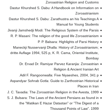
Zoroastrian Religion and Customs
Dastur Khurshed S. Dabu: A Handbook on Information on
Zoroastrianism
Dastur Khurshed S. Dabu: Zarathustra an his Teachings A
Manual for Young Students
Jivanji Jamshedji Modi: The Religious System of the Parsis
R. P. Masani: The religion of the good life Zoroastrianism
P. P. Balsara: Highlights of Parsi History
Maneckji Nusservanji Dhalla: History of Zoroastrianism;
dritte Auflage 1994, 525 p, K. R. Cama, Oriental Institute,
Bombay
Dr. Ervad Dr. Ramiyar Parvez Karanjia: Zoroastrian
Religion & Ancient Iranian Art
Adil F. Rangoonwalla: Five Niyaeshes, 2004, 341 p.
Aspandyar Sohrab Gotla: Guide to Zarthostrian Historical
Places in Iran
J. C. Tavadia: The Zoroastrian Religion in the Avesta, 1999
S. J. Bulsara: The Laws of the Ancient Persians as found in
the "Matikan E Hazar Datastan" or "The Digest of a
Thousand Points of Law", 1999