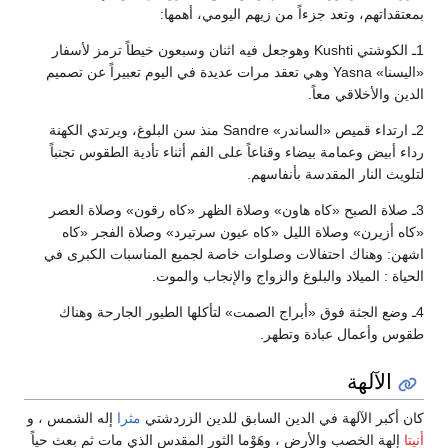
بمعتقداتهم، وتعد جزءاً من زيهم اليومي، أهمها:
1ـ الكوشتي Kushti وهوجعل فيه اثنان وسبعون خيطاً ترمز لأسفار
«اليسنا» Yasna وهي تعقد مرات عديدة في اليوم تعبيراً عن تصميم
الدين والأخلاقي معاً.
2ـ ارتداء قميص «الساندر» Sandre منذ سن البلوغ، ويرتدي الكهنة
رداء أبيض وعمامة بيضاء وقناعاً على الفم أثناء تأدية الطقوس تجنباً
لتلويث النار المقدسة بأنفاسهم.
3ـ صلاة الصبح «كاه هاون» وصلاة الظهر «كاه رقون» وصلاة العصر
«كاه أزيرن» وصلاة الليل «كاه عيون سرتيرد» وصلاة الفجر «كاه
اشهن: وهناك احتفالات وصلوات خاصة لجميع المناسبات الكبرى في
الحياة : الميلاد والبلوغ والزواج والإنجاب والموت.
4ـ وضع الجثة فوق «أبراج الصمت» لتأكلها الطيور الجارحة وهناك
طقوس وأعمال عبادة وتطهر.
الآلهة
كان أكبر الآلهة في الدين السابق للدين الزردشتي
مثرا
إله الشمس ، و
أنيتا
إلهة الخصب والأرض ، وهَوْما الثور المقدس الذي مات ثم بعث حياً