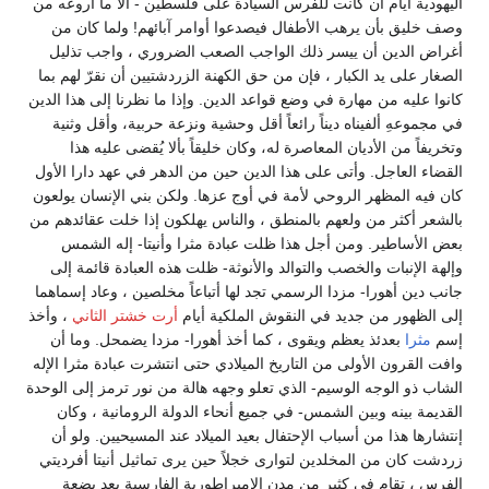
اليهودية أيام أن كانت للفرس السيادة على فلسطين - ألا ما أروعه من
وصف خليق بأن يرهب الأطفال فيصدعوا أوامر آبائهم! ولما كان من
أغراض الدين أن ييسر ذلك الواجب الصعب الضروري ، واجب تذليل
الصغار على يد الكبار ، فإن من حق الكهنة الزردشتيين أن نقرّ لهم بما
كانوا عليه من مهارة في وضع قواعد الدين. وإذا ما نظرنا إلى هذا الدين
في مجموعهِ ألفيناه ديناً رائعاً أقل وحشية ونزعة حربية، وأقل وثنية
وتخريفاً من الأديان المعاصرة له، وكان خليقاً بألا يُقضى عليه هذا
القضاء العاجل. وأتى على هذا الدين حين من الدهر في عهد دارا الأول
كان فيه المظهر الروحي لأمة في أوج عزها. ولكن بني الإنسان يولعون
بالشعر أكثر من ولعهم بالمنطق ، والناس يهلكون إذا خلت عقائدهم من
بعض الأساطير. ومن أجل هذا ظلت عبادة مثرا وأنيتا- إله الشمس
وإلهة الإنبات والخصب والتوالد والأنوثة- ظلت هذه العبادة قائمة إلى
جانب دين أهورا- مزدا الرسمي تجد لها أتباعاً مخلصين ، وعاد إسماهما
إلى الظهور من جديد في النقوش الملكية أيام
أرت خشتر الثاني
، وأخذ
إسم
مثرا
بعدئذ يعظم ويقوى ، كما أخذ أهورا- مزدا يضمحل. وما أن
وافت القرون الأولى من التاريخ الميلادي حتى انتشرت عبادة مثرا الإله
الشاب ذو الوجه الوسيم- الذي تعلو وجهه هالة من نور ترمز إلى الوحدة
القديمة بينه وبين الشمس- في جميع أنحاء الدولة الرومانية ، وكان
إنتشارها هذا من أسباب الإحتفال بعيد الميلاد عند المسيحيين. ولو أن
زردشت كان من المخلدين لتوارى خجلاً حين يرى تماثيل أنيتا أفرديتي
الفرس ، تقام في كثير من مدن الإمبراطورية الفارسية بعد بضعة