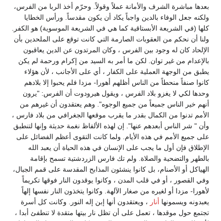
بعدها مباشرة الشرف والأمانة عملاً وقولاً. وحرّم أخذ الربا من الفرس،
ولكنه جعل الوفاء بالدين واجباً يكاد أن يكون مقدساً. ورأس الخطايا
كلها (في الشريعة الأبستاقية كما هي في الشريعة الموسوية) هو الكفر.
ولنا أن نحكم من العقوبات الصارمة التي كانت توقع على الملحدين بأن
الإلحاد كان له وجود بين الفرس ، وكان المرتدون عن الدين يعاقبون
بالإعدام من غير توان. لكن ما أمر به السيد من إكرام ورحمة لم يكن
يطبق من الوجهة العملية على الكفار ، أي على الأجانب ، لأن هؤلاء
كانوا صنفاً منحطاً من الناس أظلهم أهورا- مزدا فلم يحبوا إلا بلادهم
وحدها لكي لا يغزو بلاد الفرس ، ويقول هيرودوت أن الفرس: "يرون
أنهم خير الناس جميعاً من جميع الوجوه". وهم يعتقدون أن غيرهم من
الأمم تدنوا من الكمال بقدر ما يقرب موقعها الجغرافي من بلاد فارس ،
وأن " شر الناس أبعدهم عنها". إن لهذه الألفاظ نغمة حديثة وإنها لتنطبق
على جميع الأمم في هذه الأيام. ولما كانت التقوى أعظم الفضائل على
الإطلاق فإن أول ما يجب على الإنسان في هذه الحياة أن يعبد الله
بالطهر والتضحية والصلاة. ولم تك فارس الزردشتية تسمح بإقامة
الهياكل أو الأصنام، بل كانوا ينشئون المذابح المقدسة على قمم الجبال،
وفي القصور ، أو في قلب المدن ، وكانوا يوقدون النار فوقها تكريماً
لأهورا- مزدا أو لغيره من صغار الآلهة. وكانوا يتخذون النار نفسها إلهاً
يعبدونه ويسمونها
أنار
، ويعتقدون أنها إبن إله النور. وكانت كل أسرة
تجتمع حول موقدها ، تعمل على أن تظل نار بيتها متقدة لا تنطفئ أبدا ،