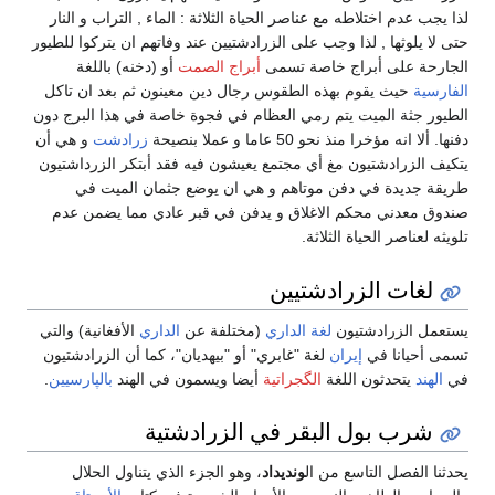
لذا يجب عدم اختلاطه مع عناصر الحياة الثلاثة : الماء , التراب و النار
حتى لا يلوثها , لذا وجب على الزرادشتيين عند وفاتهم ان يتركوا للطيور
الجارحة على أبراج خاصة تسمى
أبراج الصمت
أو (دخنه) باللغة
الفارسية
حيث يقوم بهذه الطقوس رجال دين معينون ثم بعد ان تاكل
الطيور جثة الميت يتم رمي العظام في فجوة خاصة في هذا البرج دون
دفنها. ألا انه مؤخرا منذ نحو 50 عاما و عملا بنصيحة
زرادشت
و هي أن
يتكيف الزرادشتيون مغ أي مجتمع يعيشون فيه فقد أبتكر الزرداشتيون
طريقة جديدة في دفن موتاهم و هي ان يوضع جثمان الميت في
صندوق معدني محكم الاغلاق و يدفن في قبر عادي مما يضمن عدم
تلويثه لعناصر الحياة الثلاثة.
لغات الزرادشتيين
يستعمل الزرادشتيون
لغة الداري
(مختلفة عن
الداري
الأفغانية) والتي
تسمى أحيانا في
إيران
لغة "غابري" أو "بيهديان"، كما أن الزرادشتيون
في
الهند
يتحدثون اللغة
الگجراتية
أيضا ويسمون في الهند
بالپارسيين
.
شرب بول البقر في الزرادشتية
يحدثنا الفصل التاسع من ال
ونديداد
، وهو الجزء الذي يتناول الحلال