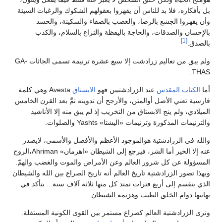
بل بأفكاره، فلا بد للناس أن يقهروا بعقولهم الشكوك والرغبات السيئة
وأن يقهروا الجشع بالرضا، والغضب بالصفاء والسكينة، والحسد
بالإحسان والصدقات، والحاجة باليقظة والنزاع بالسلام، والكذب
[1]
بالصدق.
ولم يبق من تعاليم زرادشت إلا سبع عشرة ترنيمة تسمى الجاثات GA-
THAS.
أما
الكتاب المقدس
عند الزرادشتيين فهو
الابستاق
Avesta وهي كلمة
فارسية تعني الأصل أوالمتن، والأرجح أن تدوينه تمَّ بعد القرن الخامس
الميلادي، ولم ينج الابستاق من التخريب إذ لم يبق منه إلا الأناشيد
والترنيمات المذكورة وترنيمات «اليشتا» Yashts والصلوات.
والله في الزرادشتية هوالموجود الأعظم والأفضل والأسمى، لايصدر
عنه إلا الخير أما الشر، فيرجع إلى الشيطان «اهرمان» Ahriman،الروح
المسؤولة عن كل شرور العالم وعن الأمراض والموت والغضب والهمّ.
وبهذا تصور الزرادشتية تاريخ العالم أنه تاريخ الصراع بين الله والشيطان
الذي ينقسم إلى أربع فترات تمتد كل منها ثلاثة آلاف سنة... يتأكد في
نهايتها دوام الخلق الطيب وهزيمة الشيطان.
وترى الزرادشتية العالم كصراع مستمر بين القوى الكونية المستقلة.