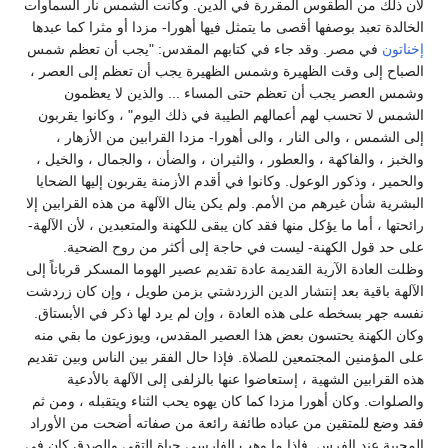
لأن ذلك من الطقوس المقررة في الدين. وكانت الشمس نار السماوات
الخالدة تعبد بوصفها أقصى ما يتمثل فيها أهورا- مزدا أو مثرا كما عبدها
إخناتون
في مصر. وقد جاء في كتابهم المقدس: "يجب أن تعظم شمس
الصباح إلى وقت الظهيرة وشمس الظهيرة يجب أن تعظم إلى العصر ،
وشمس العصر يجب أن تعظم حتى المساء ... والذين لا يعظمون
الشمس لا تحسب لهم أعمالهم الطيبة في ذلك اليوم" ، وكانوا يقربون
إلى الشمس ، والى النار ، والى أهورا- مزدا القرابين من الأزهار ،
والخبز ، والفاكهة ، والعطور ، والثيران ، والضأن ، والجمال ، والخيل ،
والحمير ، وذكور الوعول. وكانوا في أقدم الأزمنة يقربون إليها الضحايا
البشرية شأن غيرهم من الأمم. ولم يكن ينال الآلهة من هذه القرابين إلا
رائحتها ، أما ما يؤكل منها فقد كان يبقى للكهنة والمتعبدين ، لأن الآلهة-
على حد قول الكهنة- ليست في حاجة إلى أكثر من روح الضحية.
وظلت العادة الآرية القديمة عادة تقديم عصير الهوما المسكر قرباناً إلى
الآلهة باقية بعد إنتشار الدين الزردشتي بزمن طويل ، وإن كان زردشت
نفسه جهر بسخطه على هذه العادة ، وإن لم يرد لها ذكر في الأبستاق.
وكان الكهنة يحتسون بعض هذا العصير المقدس، ويوزعون ما بقي منه
على المؤمنين المجتمعين للصلاة. فإذا حال الفقر بين الناس وبين تقديم
هذه القرابين الشهية ، إستعاضوا عنها بالزلفى إلى الآلهة بالأدعية
والصلوات. وكان أهورا مزدا كما كان يهوه يحب الثناء ويتقبله ، ومن ثم
فقد وضع للمتقين من عباده طائفة رائعة من صفاته أضحت من الأوراد
المحببة عند الفرس. فإذا ما وهب الفارسي حياة التقى والصدق كان في