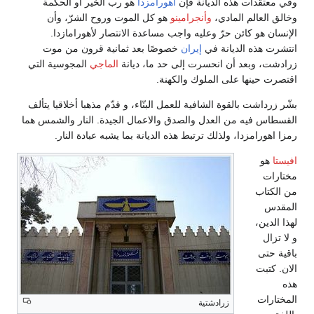
وفي معتقدات هذه الديانة فإن
أهورامزدا
هو رب الخير أو الحكمة
وخالق العالم المادي،
وأنجرامينو
هو كل الموت وروح الشرّ، وأن
الإنسان هو كائن حرّ وعليه واجب مساعدة الانتصار لأهورامازدا.
انتشرت هذه الديانة في
إيران
خصوصًا بعد ثمانية قرون من موت
زرادشت، وبعد أن انحسرت إلى حد ما، ديانة
الماجي
المجوسية التي
اقتصرت حينها على الملوك والكهنة.
بشّر زرداشت بالقوة الشافية للعمل البنّاء، و قدّم مذهبا أخلاقيا يتألف
القسطاس فيه من العدل والصدق والاعمال الجيدة. النار والشمس هما
رمزا اهورامزدا، ولذلك ترتبط هذه الديانة بما يشبه عبادة النار.
افيستا
هو
مختارات
من الكتاب
المقدس
لهذا الدين،
و لا تزال
باقية حتى
الان. كتبت
هذه
المختارات
زرادشتية