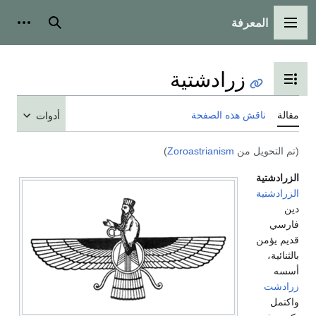
المعرفة
القائمة الرئيسية
بحث
أدوات
زرادشتية
تبديل عرض جدول المحتويات
مقالة
ناقش هذه الصفحة
أدوات
(تم التحويل من
Zoroastrianism
)
الزرادشتية
الزرادشتية
دين
فارسي
قديم يؤمن
بالثنائية،
أسسه
زرادشت
واكتمل