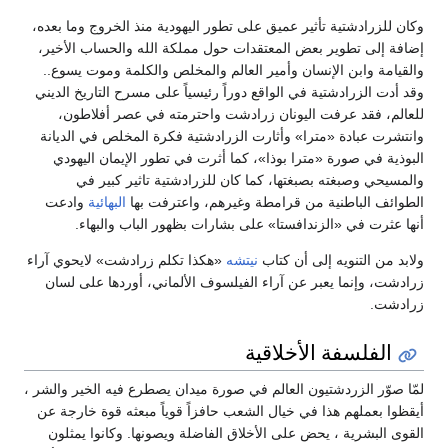
وكان للزرادشتية تأثير عميق على تطور اليهودية منذ الخروج وما بعده،
إضافة إلى تطوير بعض المعتقدات حول مملكة الله والحساب الأخير،
والقيامة وابن الإنسان وأمير العالم والمخلص والكلمة وموت يسوع..
وقد أدت الزرادشتية في الواقع دوراً رئيسياً على مسرح التاريخ الديني
للعالم، فقد عرفت اليونان زرادشت واحترمته في عصر أفلاطون،
وانتشرت عبادة «مترا» وأثارت الزرادشتية فكرة المخلص في الديانة
البوذية في صورة «مترا بوذا»، كما أثرت في تطور الإيمان اليهودي
والمسيحي وصبغته بصبغتها، كما كان للزرادشتية تاثير كبير في
الطوائف الباطنية من قرامطة وغيرهم، واعترفت بها
البهائية
وادعت
أنها عثرت في «الزندافستا» على بشارات بظهور الباب والبهاء.
ولابد من التنويه إلى أن كتاب
نيتشه
«هكذا تكلم زرادشت» لايحوي آراء
زرادشت، وإنما يعبر عن آراء الفيلسوف الألماني، أوردها على لسان
زرادشت.
الفلسفة الأخلاقية
لمّا صوّر الزردشتيون العالم في صورة ميدان يصطرع فيه الخير والشر ،
أيقظوا بعملهم هذا في خيال الشعب حافزاً قوياً مبعثه قوة خارجة عن
القوى البشرية ، يحض على الأخلاق الفاضلة ويصونها. وكانوا يمثلون