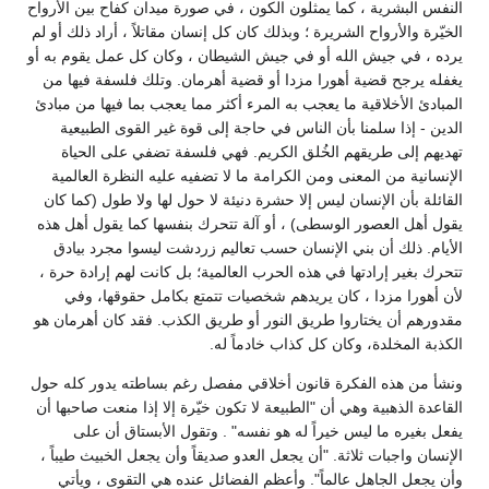
النفس البشرية ، كما يمثلون الكون ، في صورة ميدان كفاح بين الأرواح
الخيّرة والأرواح الشريرة ؛ وبذلك كان كل إنسان مقاتلاً ، أراد ذلك أو لم
يرده ، في جيش الله أو في جيش الشيطان ، وكان كل عمل يقوم به أو
يغفله يرجح قضية أهورا مزدا أو قضية أهرمان. وتلك فلسفة فيها من
المبادئ الأخلاقية ما يعجب به المرء أكثر مما يعجب بما فيها من مبادئ
الدين - إذا سلمنا بأن الناس في حاجة إلى قوة غير القوى الطبيعية
تهديهم إلى طريقهم الخُلق الكريم. فهي فلسفة تضفي على الحياة
الإنسانية من المعنى ومن الكرامة ما لا تضفيه عليه النظرة العالمية
القائلة بأن الإنسان ليس إلا حشرة دنيئة لا حول لها ولا طول (كما كان
يقول أهل العصور الوسطى) ، أو آلة تتحرك بنفسها كما يقول أهل هذه
الأيام. ذلك أن بني الإنسان حسب تعاليم زردشت ليسوا مجرد بيادق
تتحرك بغير إرادتها في هذه الحرب العالمية؛ بل كانت لهم إرادة حرة ،
لأن أهورا مزدا ، كان يريدهم شخصيات تتمتع بكامل حقوقها، وفي
مقدورهم أن يختاروا طريق النور أو طريق الكذب. فقد كان أهرمان هو
الكذبة المخلدة، وكان كل كذاب خادماً له.
ونشأ من هذه الفكرة قانون أخلاقي مفصل رغم بساطته يدور كله حول
القاعدة الذهبية وهي أن "الطبيعة لا تكون خيّرة إلا إذا منعت صاحبها أن
يفعل بغيره ما ليس خيراً له هو نفسه" . وتقول الأبستاق أن على
الإنسان واجبات ثلاثة. "أن يجعل العدو صديقاً وأن يجعل الخبيث طيباً ،
وأن يجعل الجاهل عالماً". وأعظم الفضائل عنده هي التقوى ، ويأتي