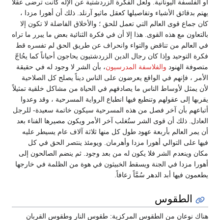
أو الفلسفة اليونانية. ولعل الفكرة الزردشتية عن الإله كانت ترضى عقلاً
يهتم بدقائق الأشياء وتفاصيلها كعقل ماثيو آرنلد. ذلك أن أهورا مزدا ،
كان جماع قوى العالم التي تعمل للحق ؛ والأخلاق الفاضلة لا تكون إلا
بالتعاون مع هذه القوى. هذا إلا أن في فكرة الثنائية بعض ما يبرر ما تراه
في العالم من تناقض والتواء وانحراف عن طريق الحق لم تفسره قط
فكرة التوحيد وإذا كان رجال الدين الزردشتيون يحاجون أحياناً كما يحُاجّ
متصوفة الهنود
والفلاسفة المدرسيون
، بأن الشر لا وجود له في حقيقة
الأمر ، فإنهم في الواقع يعرضون على الناس ديناً يصلح كل الصلاحية
لأن يمثل لأوساط الناس ما يصادفهم في الحياة من مشاكل خلقية تمثيلاً
يقربها إلى عقولهم وتنطبع فيها انطباع الرواية المسرحية ، وقد وعدوا
أتباعهم بأن آخر فصل من هذه المسرحية سيكون خاتمة سعيدة- للرجل
العادل. ذلك أن قوى الشر ستُغلب آخر الأمر ويكون مصيرها الفناء بعد
أن يمر العالم بأربعة عهود طول كل منها ثلاثة آلاف عام يسيطر عليه
فيها على التوالي أهورا مزدا وأهرمان. ويومئذ ينتصر الحق في كل
مكان وينعدم الشر فلا يكون له من بعد وجود. ثم ينضم الصالحون إلى
أهورا مزدا في الجنة ويسقط الخبيثون في هوة من الظلمة في خارجها
يطعمون فيها أبد الدهر سُمَّاً زعافاً.
الطقوس
هناك نوعان من الطقوس المركزية: طقوس النار وطقوس القربان