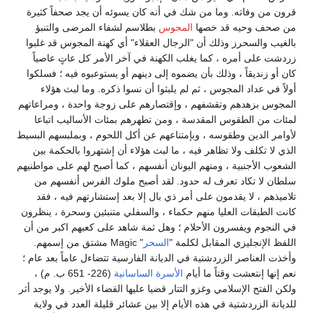
قرون من وفاته. وما من شك في أنه كان يسوئه أن يجد صحفاً كثيرة
من صحف وحيه قد خصها
المجوس
بطلاسم لشفاء المرضى والتنبؤ
بالغيب والسحرز وذلك أن "الرجال العقلاء" أي كهنة المجوس قد غلبوا
زردشت على أمره ، كما يغلب الكهنة في آخر الأمر كل عاتٍ عاصياً
كان أو زنديقاً ، وذلك بأن يضموه إلى دينهم أو يستوعبوه فيه ؛ فسلكوا
أولاً في عداد المجوس ، ثم لم يلبثوا أن نسوا ذكره. وما لبث هؤلاء
المجوس بزهدهم وتقشفهم ، وإقتصارهم على زوجة واحدة ، ومراعاتهم
لمئات من الطقوس المقدسة ، ومن تطهرهم بمئات الأساليب اتباعا
لأوامر الدين وطقوسه ، وبإمتناعهم عن أكل اللحوم ، وبملبسهم البسيط
الذي لا تكلف ولا تظاهر فيه ، ما لبث هؤلاء أن إشتهروا بالحكمة بين
الشعوب الأجنبية ، ومنهم اليونان أنفسهم ، كما أصبح لهم على مواطنيهم
سلطان لا تكاد تعرف له حدود. لقد أصبح ملوك الفرس أنفسهم من
تلاميذهم ، لا يقدمون على أمر ذي بال إلا بعد إستشارتهم فيه ، فقد
كانت الطبقات العليا منهم حكماء ، والسفلي متنبئين وسحرة ، ينظرون
في النجوم ويفسرون الأحلام ؛ وهل ثمة شاهد على كعبهم اكبر من أن
اللفظ الإنجليزي المقابل لكلمة "
السحر
" Magic مشتق من إسمهم.
وأخذت العناصر الزردشتية في الديانة الفارسية تتضاءل عاماً بعد عام ؛
نعم إنها إنتعشت وقتاً ما أيام
الأسرة الساسانية
(226- 651 ب. م) ،
ولكن الفتح الإسلامي وغزو التتار قضيا عليها القضاء الأخير. ولا يوجد أثر
للديانة الزردشتية في هذه الأيام إلا بين عشائر قليلة العدد في ولاية