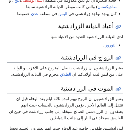
جالية صغيرة ان لم تكن معدومة في منطقة
أسيا الوسطى
(
بلخ
, و
طاجيكستان
) والتي كانت موطن الديانة الرادشتية سابقا.
كان يوجد تواجد زرادشتي في
اليمن
في منطقة
عدن
خصوصا .
أعياد الديانة الزرادشتية
لدى الديانة الزرادشتية العديد من الاعياد منها:
النوروز
.
الزواج في الزرادشتية
يعتبر الزرادشتيون ان زرادشت يفضل المتزوج على الأعزب و الوالد
على من ليس لديه أولاد.كما ان
الطلاق
محرم في الديانة الزرادشتية.
الموت في الزرادشتية
يعتبر الزرادشتيون ان الروح تهيم لمدة ثلاثة ايام بعد الوفاة قبل ان
تنتقل إلى العالم الأخر , يؤمن الزرادشتيون بالحساب حيث انهم
يعتقدون ان الزرادشتي الصالح سيخلد إلى جانب زرادشت في حين ان
الفاسق سيخلد في النار إلى جانب الشياطين.
للزرادشتيين طقوس خاصة عند الوفاة حيث انهم يعتبرون الجسد نجسا