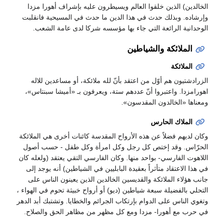
الخالدين) الذين خلقوا العالم ويسيطرون عليه بإشراف أهورا مزدا
وإرشاده. وبذلك حدث في هذا الدين ما حدث في المسيحية فانقلبت
الوحدانية الرائعة التي جاء بها مؤسسه شركا لدى عامة الشعب.
الملائكة والشياطين
الملائكة
الزرادشتيون هم أوّل من اعتقد بأنّ لله ملائكة، أو مساعدين للاله
اهورامزدا. واعتبروا أنّ عددهم ستة، ويعرفون بـ «أميشا سبنتاس»،
ومعناها «الخالدون المقدسون».
الملاك الحارس
وكان لديهم فضلاً عن هذه الأرواح المقدسة كائنات أخرى هي الملائكة
الحرّاس. وقد إختص كل رجل وكل امرأة وكل طفل - حسب أصول
اللاهوت الفارسي- بواحد منها. وكان الفارسي التقي يعتقد (ولعله كان
في هذا الاعتقاد متأثراً بعقيدة البابليين في الشياطين) أنه يوجد إلى
جانب هؤلاء الملائكة والقديسين الخالدين الذين يعينون الناس على
التحلي بالفضيلة سبعة شياطين (ديو) أو أرواح خبيثة تحوم في الهواء ،
وتغوي الناس على الدوام بإرتكاب الجرائم والخطايا. وتشتبك أبد الدهر
في حرب مع أهورا- مزدا ومع كل مظهر من مظاهر الحق والصلاح.