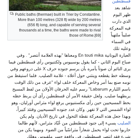
قسطنطين
شاهد بعد
ظهر اليوم
Public baths (thermae) built in Trier by Constantine.
More than 100 metres (328 ft) wide by 200 metres
الذي دارت
(656 ft) long, and capable of serving several
فيه المعركة
thousands at a time, the baths were made to rival
صليباً ملتهباً
those of Rome.[69]
في السماء
وعليه تلك
العبارة اليونانية En touti mika ومعناها "بهذه العلامة أنتصر" . وفي
صباح اليوم الثاني - كما يقول يوسبيوس ولكتنيوس رأى قسطنطين فيما
يرى النائم أن صوتاً يأمره بأن يرسم جنوده حرف X على دروعهم وفي
وسطه خط يقطعه وينثني حول أعلاه - علامة الصليب. فلما استيقظ من
نومه صنع بما أمر وخاض المعركة خلف لواء "عرف من ذلك الوقت
باسم اللبارم Labarum" رسم عليه الحرفان الأولان من لفظ المسيح
يربطهما صليب. ولعل حقيقة الأمر أن قسطنطين رأى أن يربط حظه
بحظ المسيحيين حين رأى مكستنيوس يرفع لواء مثراس أورليان، وهو
لواء الشمس التي لا تقهر. وكان عدد جنوده المسيحيين وقتئذ كبيراً،
وبهذا جعل هذه المعركة نقطة التحول في تاريخ الأديان. ولم يكن
الصليب
يسيء إلى جنود قسطنطين من عُبّاد مثراس، لأنهم طالما
حاربوا تحت لواء يحمل شعاراً مثراسّياً من الضوء. ومهما يكن من
شيء فقد انتصر قسطنطين في واقعة جسر ملفيوس وهلك