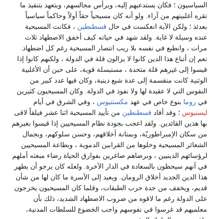
السياسيون ؛ فكان يستدعيهم إليه، ويرأس مجالسهم، ويتعهد بتنفيذ ما
تقره أغلبيتهم من آراء. ولو أنه كان مسيحياً حقاً أولاً وحاكماً سياسياً
بعدئذ ؛ ولكن الآية انعكست في حال
قسطنطين
، فكانت المسيحية
عنده وسيلة لا غاية. ولقد شهد في حياته كيف أخفق الاضطهاد ثلاث
مرات ، وانطبع في نفسه بلا ريب انتصار المسيحية رغم كل اضطهاد.
نعم إن أتباع هذا الدين كانوا لا يزالون قلة في الدولة ، ولكنهم كانوا إذا
قيسوا إلى غيرهم قلة متحدة ، مستبسلة قوية، على حين أن الأغلبية
الوثنية كانت منقسمة إلى عدة شيع دينية، وكان فيها عدد كبير من
النفوس التي لا عقيدة لها ولا نفوذ في الدولة. وكان المسيحيون كثيرين
في
روما
بنوع خاص في عهد
مكسنتيوس
، وفي الشرق في أيام
ليسنيوس
؛ وقد أفاد
قسطنطين
من تأييد المسيحية اثنا عشر فيلقاً لاقى
بها هذين القائدين. ولقد اعجب بجودة نظام المسيحيين إذا قيسوا بغيرهم
من سكان الإمبراطوريّة، وبمتانة أخلاقهم، وحسن سلوكهم، وبجمال
الشعائر المسيحية وخلوها من القرابين الدموية ، وبطاعة المسيحيين
لرؤسائهم الدينيين ، وبرضاهم صاغرين بفوارق الحياة رضاء مبعثه أملهم
في أنهم سيحظون بالسعادة في الدار الآخرة. ولعله كان يرجو أن يطهر
هذا الدين الجديد أخلاق الرومان. ويعيد إلى الأسرة ما كان لها من شأن
قديم، ويخفف من حدة حرب الطبقات، وقلما كان المسيحيون يخرجون
على الدولة رغم ما لاقوه من ضروب الاضطهاد الشديد، ذلك بأن
معلميهم قد غرسوا في نفوسهم واجب الخضوع للسلطات المدنية،