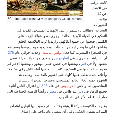
كانت ترغب
في الابتعاد
عن كل
The Battle of the Milvian Bridge by Giulio Romano
طاعة
للشهوات
البشرية، وتطالب بالاستمرار على الانهماك المسيحي القديم في
التفكير في الحياة الأبدية الخالدة. وجرى بعض هؤلاء الزهاد على
الكلبيين فتخلوا عن جميع أملاكهم، وارتدوا ثوب الفلاسفة الخلق،
وعاشوا على ما يقدم لهم من صدقات. وذهب بعضهم ليعيشوا بمفردهم
في الصحراء المصرية كما فعل
بولس الناسك
. وحدث حوالي عام
275
أن بدأ راهب مصري يدعى
أنطونيوس
ربع قرن من حياة العزلة قضى
بعضها أولاً في
قبر
، وبعضها في حصن جبلي مهجور ، وبعضها الآخر في
فجوة ضيقة نحتها في الصخور، كانت تنتابه فيها أثناء الليل رؤى مخيفة
وأحلام لذيذة تغلب عليها كلها، حتى اشتهر بالقداسة، وعمت هذه
الشهرة جميع أنحاء العالم المسيحي، وعمرت الصحراء بالنساك
المنافسين له. وأحس
باخوميوس
في عام
325
أن اعتزال الناس أنانية
فجمع الزهاد في
دير
عند طابين في
مصر
، وأنشأ الرهبنة الجماعية التي
صار لها أعظم الأثر في بلاد الغرب.
وقاومت الكنيسة حركة الرهبنة وقتاً ما ، ثم رضيت بها لتوازن اهتمامها
المتزايد بشئون الحكم. وقبل أن يمضي عام واحد على اعتناق