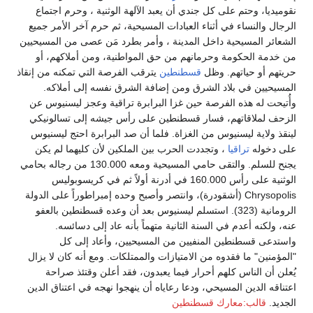
نقوميديا، وحتم على كل جندي أن يعبد الآلهة الوثنية ، وحرم اجتماع
الرجال والنساء في أثناء العبادات المسيحية، ثم حرم آخر الأمر جميع
الشعائر المسيحية داخل المدينة ، وأمر بطرد مَن عصى من المسيحيين
من خدمة الحكومة وحرمانهم من حق المواطنية، ومن أملاكهم، أو
حريتهم أو حياتهم. وظل
قسطنطين
يترقب الفرصة التي تمكنه من إنقاذ
المسيحيين في بلاد الشرق ومن إضافة الشرق نفسه إلى أملاكه.
وأُتيحت له هذه الفرصة حين غزا البرابرة تراقية وعجز ليسنيوس عن
الزحف لملاقاتهم، فسار قسطنطين على رأس جيشه إلى تسالونيكي
لينقذ ولاية ليسنيوس من الغزاة. فلما أن صد البرابرة احتج ليسنيوس
على دخوله
تراقيا
، وتجددت الحرب بين الملكين لأن كليهما لم يكن
يجنح للسلم. والتقى حامي المسيحية ومعه 130.000 من رجاله بحامي
الوثنية على رأس 160.000 في أدرنة أولاً ثم في كريسوبوليس
Chrysopolis (أشقودرة)، وانتصر وأصبح وحده إمبراطوراً على الدولة
الرومانية (323). استسلم ليسنيوس بعد أن وعده قسطنطين بالعفو
عنه، ولكنه أعدم في السنة الثانية متهماً بأنه عاد إلى دسائسه.
واستدعى قسطنطين المنفيين من المسيحيين، وأعاد إلى كل
"المؤمنين" ما فقدوه من الامتيازات والممتلكات. ومع أنه كان لا يزال
يُعلن أن الناس كلهم أحرار فيما يعبدون، فقد أعلن وقتئذ صراحة
اعتناقه الدين المسيحي، ودعا رعاياه أن ينهجوا نهجه في اعتناق الدين
الجديد.
قالب:معارك قسطنطين