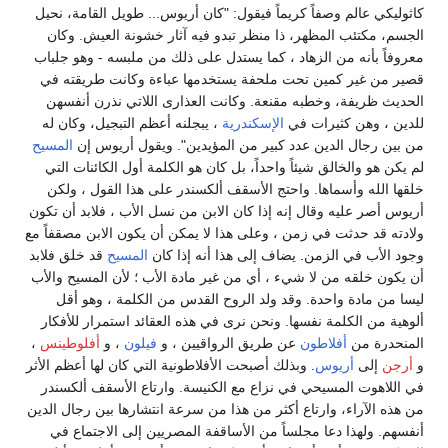
كاثوليكي عالم وصفاً كريماً فيقول: "كان أريوس... طويل القامة، نحيل
الجسم، مكتئب المظهر، ذا منظر تبدو فيه آثار خشونة العيش. وكان
معروفاً بأنه من الزهاد ، كما يستدل على ذلك من ملبسه - وهو جلباب
قصير من غير كمين تحت ملحفة يستخدمها عباءة وكانت طريقته في
الحديث ظريفة، وخطبه مقنعة. وكانت العذارى اللاتي نذرن أنفسهن
للدين ، وهن كثيرات في
الإسكندرية
، يبجلنه أعظم التبجيل، وكان له
من بين رجال الدين عدد كبير من المؤيدين". ويقول أريوس إن
المسيح
لم يكن هو والخالق شيئاً واحداً، بل كان هو الكلمة أول الكائنات التي
خلقها الله وأسماها. واحتج الأسقف ألكسندر على هذا القول ، ولكن
أريوس أصر عليه وقال إنه إذا كان الابن من نسل الأب ، فلابد أن تكون
ولادته قد حدثت في زمن ، وعلى هذا لا يمكن أن يكون الابن مصقفاً مع
وجود الأب في الزمن. يضاف إلى هذا أنه إذا كان
المسيح
قد خلق فلابد
أن يكون خلقه من لا شيء ، أي من غير مادة الأب ؛ لأن المسيح والأب
ليسا من مادة واحدة. وقد ولد الروح القدس من الكلمة ، وهو أقل
ألوهية من الكلمة نفسها. ونحن نرى في هذه العقائد استمرار للأفكار
المنحدرة من
أفلاطون
عن طريق الرواقيين ، و
فيلون
، و
أفلوطينس
،
و
أرجن
إلى
أريوس
. وبذلك أصبحت الأفلاطونية التي كان لها أعظم الأثر
في اللاهوت المسيحي في نزاع مع الكنيسة. وارتاع الأسقف ألكسندر
من هذه الآراء، وارتاع أكثر من هذا من سرعة انتشارها بين رجال الدين
أنفسهم. ولهذا دعا مجلساً من الأساقفة المصريين إلى الاجتماع في