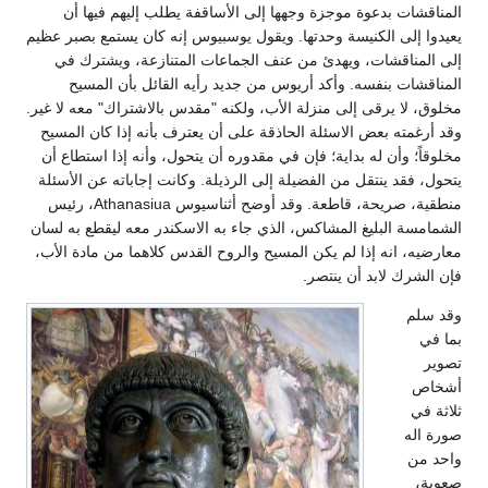
المناقشات بدعوة موجزة وجهها إلى الأساقفة يطلب إليهم فيها أن
يعيدوا إلى الكنيسة وحدتها. ويقول يوسبيوس إنه كان يستمع بصبر عظيم
إلى المناقشات، ويهدئ من عنف الجماعات المتنازعة، ويشترك في
المناقشات بنفسه. وأكد أريوس من جديد رأيه القائل بأن المسيح
مخلوق، لا يرقى إلى منزلة الأب، ولكنه "مقدس بالاشتراك" معه لا غير.
وقد أرغمته بعض الاسئلة الحاذقة على أن يعترف بأنه إذا كان المسيح
مخلوقاً؛ وأن له بداية؛ فإن في مقدوره أن يتحول، وأنه إذا استطاع أن
يتحول، فقد ينتقل من الفضيلة إلى الرذيلة. وكانت إجاباته عن الأسئلة
منطقية، صريحة، قاطعة. وقد أوضح أثناسيوس Athanasiua، رئيس
الشمامسة البليغ المشاكس، الذي جاء به الاسكندر معه ليقطع به لسان
معارضيه، انه إذا لم يكن المسيح والروح القدس كلاهما من مادة الأب،
فإن الشرك لابد أن ينتصر.
وقد سلم
بما في
تصوير
أشخاص
ثلاثة في
صورة اله
واحد من
صعوبة،