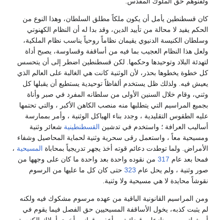
ولقنوهم حق الملوك المقدس.
كان قسطنطين يأمل أن يكون ملكاً مطلق السلطان، وهذا النوع من
الحكم يفيد لا محالة من تأييد الدين، وقد بدا له أن النظام الكهنوتي
وسلطان الكنيسة الدنيوي يقيمان نظاماً روحياً يناسب نظام الملكية،
ولعل هذا النظام العجيب بما فيه من أساقفة وقساوسة، يصبح أداة
لتهدئة البلاد وتوحيدها وحكمها. لكن قسطنطين اضطر إلى أن يتحسس
كل خطوة يخطوها بحذر، لأن الوثنية كانت هي الغالبة على العالم الذي
يعيش فيه. ولذلك ظل يستخدم ألفاظاً توحيدية يستطيع أن يقبلها كل
وثني، وقام خلال السنين الأولى من سلطانه المفرد في صبر وأناة
بجميع المراسيم التي يتطلبها منه منصب الكاهن الأكبر ، والتي تحتمها
عليه الطقوس التقليدية ، وجدد بناء الهياكل الوثنية ، وأمر بممارسة
أساليب العرافة ؛ واستخدم في تدشين
القسطنطينية
شعائر وثنية
ومسيحية معاً ، واستعمل رقى سحرية وثنية لحماية المحاصيل وشفاء
الأمراض. ولما توطدت دعائم قوته أخذ يجهر تدريجياً بمحاباة
المسيحية
،
فمحا بعد عام
317
من نقوده واحدة بعد واحدة ما كان على وجهها من
صور وثنية ، ولم يحل عام
323
حتى كان كل ما عليها من الرسوم
نقوشاً محايدة لا هي مسيحية ولا وثنية.
ومن المراسيم القانونية الباقية من عهده مرسوم مشكوك فيه ولكنه
لم يثبت كذبه، يخول الأساقفة المسيحيين حق الفصل فيما يقوم في
أبرشياتهم من منازعات قضائية ، وأعفت قوانين أخرى أملاك الكنيسة