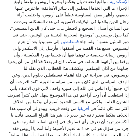
الإسكندرية
، وأقنع أعضاءه بأن يحكموا بتجريد أريوس وأتباعه؛ وأبلغ
الإجراءات التي اتخذها المجلس إلى سائر الأساقفة، فاعترض عليها
بعضهم، وأظهر بعض القساوسة عطفاً على أريوس، واختلفت آراء
رجال الدين والدنيا في الولايات الأسيوية في هذه المشكلة، وترددت
في المدائن أصداء "الضجيج والاضطراب... حتى كان الدين المسيحي"،
كما يقول يوسبيوس "موضوع السخرية الدنسة من الوثنيين، حتى في
دور التمثيل نفسها". ولما جاء
قسطنطين
إلى نقوميديا بعد أن هزم
ليسنيوس، سمع هذه القصة من أسقفها ، فأرسل إلى الاسكندر وإلى
أريوس رسالة شخصية يدعوهما فيها أن يتخلقا بهدوء الفلاسفة ، وأن
يوفقا بين آرائهما المختلفة في سلام، فإن لم يفعلا فلا أقل من أن يخفيا
جدلهما عن آذان الجماهير، ويكشف هذا الخطاب، الذي نقله لنا
يوسبيوس، في صراحة عن قلة اهتمام قسطنطين بعلوم الدين، وعن
الهدف السياسي الذي كان يبتغيه من سياسته الدينية: "لقد اقترحت أن
أرّد جميع آراء الناس في الله إلى صورة واحد ، لأني قوي الاعتقاد بأني
إذا استطعت أن أوحد آراءهم في هذا الموضوع سهل علي كثيراً تصريف
الشئون العامة. ولكني مع الأسف الشديد أسمع أن بينكما من الخلاف
أكثر مما كان قائماً في
أفريقيا
من وقت قريب. ويبدو لي أن سبب هذا
الخلاف بينكما صغير تافه غير جدير بأن يثير هذا النزاع الشديد. فأنت يا
ألكسندر تريد أن تعرف رأي قساوتك في إحدى النقاط القانونية، في
جزء من سؤال هو في حد ذاته عديم الأهمية؛ وأما أنت يا أريوس فقد
كان الواجب عليك، إذا كانت لديك أفكار من هذا القبيل، أن تظل صامتاً.