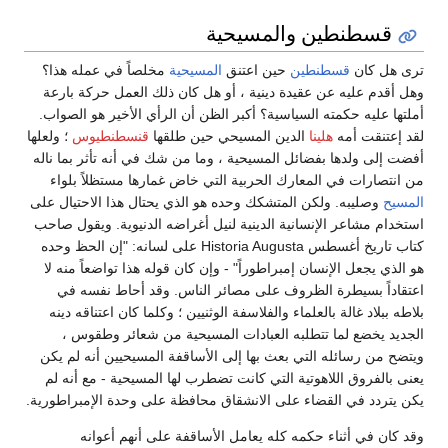
قسطنطين والمسيحية
ترى هل كان
قسطنطين
حين اعتنق
المسيحية
مخلصاً في عمله هذا؟
وهل أقدم عليه عن عقيدة دينية ، أو هل كان ذلك العمل حركة بارعة
أملتها عليه حكمته السياسية؟ أكبر الظن أن الرأي الأخير هو الصواب.
لقد إعتنقت أمه
هلينا
الدين المسيحي حين طلقها
قنسطنطيوس
؛ ولعلها
أفضت إلى ولدها بفضائل المسيحية ، وما من شك في أنه تأثر بما ناله
من انتصارات في المعارك الحربية التي خاض غمارها مستظلاً بلواء
المسيح
وصليبه. ولكن المتشكك وحده هو الذي يحتال هذا الاحتيال على
استخدام مشاعر الإنسانية الدينية لنيل أغراضه الدنيوية. ويقول صاحب
كتاب تاريخ أغسطس Historia Augusta على لسانه: "إن الحظ وحده
هو الذي يجعل الإنسان إمبراطوراً" - وإن كان قوله هذا تواضعاً منه لا
اعتقاداً بسيطرة الظروف على مصائر الناس. وقد أحاط نفسه في
بلاطه ببلاد غالة بالعلماء والفلاسفة الوثنيين ؛ وكلما كان اعتناقه دينه
الجديد يخضع لما تتطلبه العبادات المسيحية من شعائر وطقوس ،
ويتضح من رسائله التي بعث بها إلى الأساقفة المسيحيين أنه لم يكن
يعنى بالفروق اللاهوتية التي كانت تضطرب لها المسيحية - مع أنه لم
يكن يتردد في القضاء على الانشقاق محافظة على وحدة الإمبراطورية.
وقد كان في أثناء حكمه كله يعامل الأساقفة على أنهم أعوانه