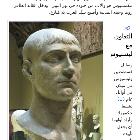
مكسنتيوس هو وآلاف من جنوده في نهر التيبر ، ودخل القائد الظافر
روما وحبته المدينة وأصبح سيِّد الغرب بلا مُنازع.
التعاون
مع
ليسنيوس
وتقابل
قسطنطين
وليسنيوس
في ميلان
في أوائل
عام
313
لينسقا
حكمهما:
وأراد أولهما
أن يجعل
تأييده