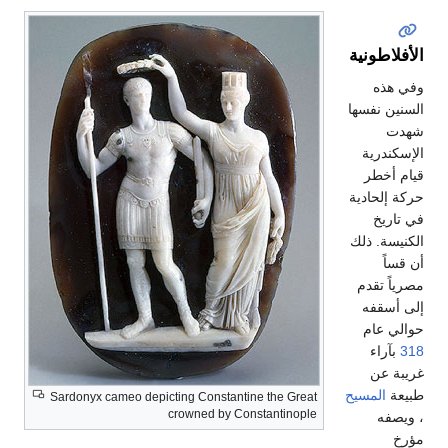
الأفلاطونية
وفي هذه
السنين نفسها
شهدت
الإسكندرية
قيام أخطر
حركة إلحادية
في تاريخ
الكنيسة. ذلك
أن قساً
مصرياً تقدم
إلى أسقفه
حوالي عام
318
بآراء
غريبة عن
طبيعة
المسيح
Sardonyx cameo depicting Constantine the Great
crowned by Constantinople
، ويصفه
مؤرخ