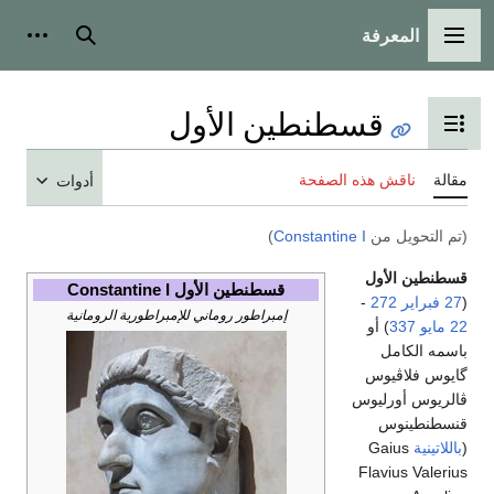
المعرفة
القائمة الرئيسية
بحث
أدوات
قسطنطين الأول
تبديل عرض جدول المحتويات
مقالة
ناقش هذه الصفحة
أدوات
(تم التحويل من
Constantine I
)
قسطنطين الأول
قسطنطين الأول Constantine I
(
27 فبراير
272
-
إمبراطور روماني للإمبراطورية الرومانية
22 مايو
337
) أو
باسمه الكامل
گايوس فلاڤيوس
ڤالريوس أورليوس
قنسطنطينوس
(
باللاتينية
Gaius
Flavius Valerius