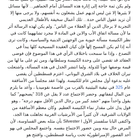
ولم يكن ثمة حاجة إلى إثارة هذه المسائل أمام الجماهير... لأنها مسائل
لا يثيرها إلا مَن ليس لديهم عمل يشغلون به أنفسهم، ولا يرجى منها إلا
أن تزيد عقول الناس حدة... تلك أعمال سخيفة بالأطفال العديمي
التجربة لا برجال الدين أو العقلاء من الناس". ولم يكن لهذه الرسالة أثر
ما لأن مسالة اتفاق الأب والابن في المادة لا مجرد تشابههما كانت في
نظر الكنيسة مسألة حيوية من الوجهتين الدينية والسياسية، وكانت ترى
أنه إذا لم يكن المسيح إلهاً فإن كيان العقيدة المسيحية كلها يبدأ في
التصدع ، وإذا ما سمحت باختلاف الرأي في هذا الموضوع فإن فوضى
العقائد قد تقضي على وحدة الكنيسة وسلطانها، ومن ثم على ما لها من
قيمة بوصفها عوناً للدولة. ولما انتشر الجدل في هذه المسألة، واشتعلت
نيران الخلاف في بلاد الشرق اليوناني، اعتزم قسطنطين أن يقضي
عليه بدعوة أول مجلس عام للكنيسة. ولهذا عقد مجلساً من الأساقفة
عام
325
في نيقية البيثينية بالقرب من عاصمة نقوميديا ، وأعد ما يلزم
من المال لنفقاتهم. وحضر الاجتماع عدد لا يقل عن 318 "يصحبهم" كما
يقول واحداً منهم "حشد كبير من رجال الدين الأقل منهم درجة" ، وهو
قول يدل على مقدار نماء الكنيسة العظيم. وكان معظم الأساقفة من
الولايات الشرقية، لأن كثيراً من الأبرشيات الغربية تجاهلت هذا الجد،
واكتفى البابا سلفستر الأول Silvester l بأن مثله بعض القساوسة، لأن
المرض حال بينه وبين حضور الاجتماع بنفسه. واجتمع المجلس في بهو
أحد القصور الإمبراطوريّة تحت رياسة قسطنطين، وافتتح هو