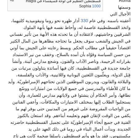
Roma
قسطنطين العظيم في لوحة فسيفساء في Hagia
Sophia
1000
وسمتها
الأجيال التي
أعقبته باسمه. وفي عام
330
أدار ظهره نحو روما ونيقوميدية كلتيهما،
واتخذ القسطنطينية عاصمة له، وأحاط نفسه فيها بأبهة الملوك
الشرقيين وحاشيتهم، لاعتقاده أن ما تحدثه هذه الأبهة من تأثير نفساني
في الجيش والشعب سوف يجعل ما تحتاجه مظاهرها من المال الكثير
اقتصاداً حقيقياً في مطالب الحكم. وبسط رعايته على الجيش بما أوتي
من حسن السياسة وقوّاه بأن أمده بالسلاح، وخفف من نير الاستبداد
بقراراته الرحيمة، وناصر الآداب والفنون، وشجع مدارس أثينة، وأنشأ
جامعة جديدة في القسطنطينية، كان فيها أساتذة يتناولون مرتبات من
قِبَل الدولة، ويعلّمون اللغتين اليونانية واللاتينية، والآداب والفلسفة،
والبلاغة والقانون، ويدربون الموظفين الذين تحتاجهم الإمبراطوريّة. وأيد
ما كان للأطباء والمدرسين في جميع الولايات من امتيازات ووسّع
نطاقها، وأمر الحكام أن ينشئوا في ولاياتهم مدارس للعمارة، وأن
يستجلبوا الطلاب إليها بمختلف الامتيازات والمكافآت، وأعفي الفنانين
من الواجبات المفروضة على غيرهم من المدنيين حتى يوفر لهم ما
يكفي من الوقت لإتقان فنهم وتعليمه أبناءهم. وقد استعان بالكنوز
الفنية في جميع أنحاء الإمبراطوريّة على تجميل القسطنطينية حاضرته
الجديدة. وبدأت أعمال البناء في روما في ذلك العهد على يد
مكسنتيوس، فقد بدأ هو وأنم قسطنطين باسلقا ضخمة كانت هي تاج