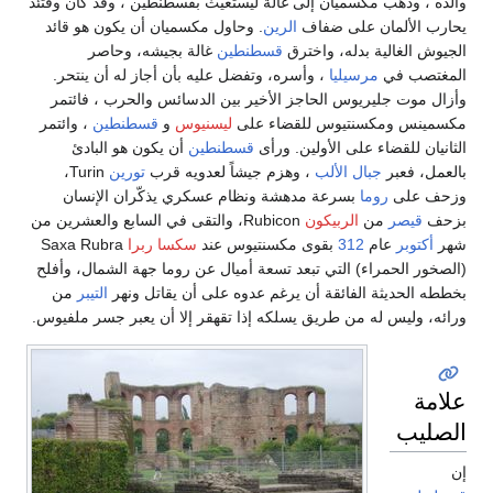
والده ، وذهب مكسميان إلى غالة ليستغيث بقسطنطين ، وقد كان وقتئذ
يحارب الألمان على ضفاف
الرين
. وحاول مكسميان أن يكون هو قائد
الجيوش الغالية بدله، واخترق
قسطنطين
غالة بجيشه، وحاصر
المغتصب في
مرسيليا
، وأسره، وتفضل عليه بأن أجاز له أن ينتحر.
وأزال موت جليريوس الحاجز الأخير بين الدسائس والحرب ، فائتمر
مكسمينس ومكسنتيوس للقضاء على
ليسنيوس
و
قسطنطين
، وائتمر
الثانيان للقضاء على الأولين. ورأى
قسطنطين
أن يكون هو البادئ
بالعمل، فعبر
جبال الألب
، وهزم جيشاً لعدويه قرب
تورين
Turin،
وزحف على
روما
بسرعة مدهشة ونظام عسكري يذكّران الإنسان
بزحف
قيصر
من
الربيكون
Rubicon، والتقى في السابع والعشرين من
شهر
أكتوبر
عام
312
بقوى مكسنتيوس عند
سكسا ربرا
Saxa Rubra
(الصخور الحمراء) التي تبعد تسعة أميال عن روما جهة الشمال، وأفلح
بخططه الحديثة الفائقة أن يرغم عدوه على أن يقاتل ونهر
التيبر
من
ورائه، وليس له من طريق يسلكه إذا تقهقر إلا أن يعبر جسر ملفيوس.
علامة
الصليب
إن