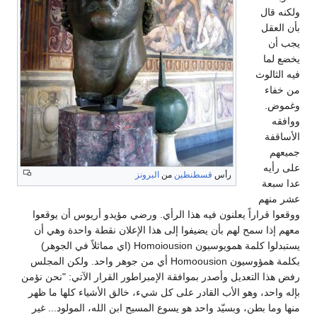
ولكنه قال
بأن العقل
يجب أن
يخضع لما
فيه الثالوث
من خفاء
وغموض.
ووافقه
الأساقفة
جميعهم
على رأيه
رأس
قسطنطين
من
البرونز
عدا سبعة
عشر منهم
ووقعوا قراراً يعلنون فيه هذا الرأي. ورضي مؤيدو أريوس أن يوقعوا
معهم إذا سمح لهم بأن يضيفوا إلى هذا الإعلان نقطة واحدة وهي أن
يستبدلوا كلمة همويوسيون Homoiousion (اي مماثلاً في الجوهر)
بكلمة همؤوسيون Homoousion أي من جوهر واحد. ولكن المجلس
رفض هذا التعديل وأصدر بموافقة الإمبراطور القرار الآتي: "نحن نؤمن
بإله واحد، وهو الأب القادر على كل شيء، خالق الأشياء كلها ما ظهر
منها وما بطن، وبسيّد واحد هو يسوع المسيح ابن الله، المولود... غير