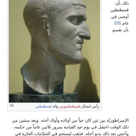
ذلك بأن
قسطنطين
أوصى في
عام
335
بأن تقسم
رأس لتمثال
قسطنطنيوس
والد
قسطنطين
الإمبراطوريّة بين مَن كان حياً من أولاده وأولاد أخته. وبعد سنتين من
ذلك الوقت احتفل في يوم عيد القيامة بمرور ثلاثين عاماً من حكمه،
وأحس بعد ذلك بدنو أجله. فذهب ليستحم في الحمّامات الحارة في