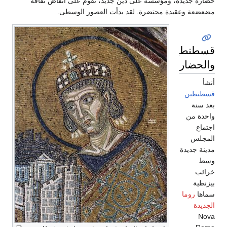
حضارة جديدة، ومؤسسة على دين جديد، تقوم على أنقاض ثقافة
مضعضعة وعقيدة محتضرة. لقد بدأت العصور الوسطى.
قسطنطين
والحضارة
أنشأ
قسطنطين
بعد سنة
واحدة من
اجتماع
المجلس
مدينة جديدة
وسط
خرائب
بيزنطية
سماها
روما
الجديدة
Nova