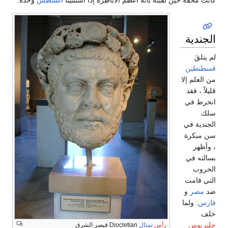
الجندية
لم يتلقَ
قسطنطين
من العلم إلا
قليلاً ، فقد
انخرط في
سلك
الجندية في
سن مبكرة
، وأظهر
بسالته في
الحروب
التي قامت
ضد
مصر
و
فارس
: ولما
خلف
جليريوس
رأس
تمثال
Diocletian قيصر الشرق