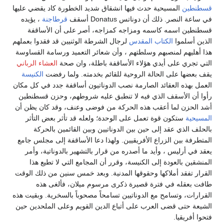
قسطنطين
المسيحية حدث فيها انشقاق شديد الخطورة كاد يقضي عليها
في ساعة النصر. ذلك أن دوناتس Donatus أسقف
قرطاجنة
، يؤيده
قسطنطين اسمه كاسمه ومزاجه كمزاجه، أصر على أن الأساقفة
الذين أسلموا
الكتاب المقدس
لرجال الشرطة الوثنيين قد فقدوا بعملهم
هذا أهليهم لمنصبهم وسلطتهم ، وأن شعائر التعميد ورسامة القساوسة
التي تجري على أيدي هؤلاء الأساقفة باطلة، وان صحة
العشاء الرباني
يقف بعضها على الحالة الروحية للقائم بخدمته. ولما رفضت
الكنيسة
العمل بهذه العقائد الصارمة نصب الدوناتيون أساقفة جدد في كل مكان
رأوا أن الأسقف الذي فيه لا تنطبق عليه شروطهم، وحزن قسطنطين
أشد الحزن لما أعقب هذه الحركة من فوضى وعنف، وقد كان يظن أن
المسيحية
ستكون قوة تعمل على الوحدة؛ ولعله قد تأثر بعض التأثر
بالحلف الذي عقد إلى حين بين الدوناتيين وبين القائمين بالحركة
المتطرفة بين الزراع الأفريقيين. ولهذا دعا الأساقفة إلى مجلس جامع
يعقد في أرليس ، وأيد ما أصدره من قرار بالتشهير بالدوناتية، وأمر
المنشقين بالعودة إلى الكنيسة، وقرر أن المجامع التي لا تطيع هذا
القرار تفقد أملاكها وحقوقها المدنية. وبعد خمس سنين من ذلك الوقت
طافت بعقله في فترة قصيرة ذكرى مرسوم ميلان، فألغى هذه
القرارات، وتسامح مع الدوناتيين تسامحاً مصحوباً بالسخرية. وبقيت هذه
الشيعة حتى قضى العرب على أتباع الدين القويم وعلى الملحدين حين
فتحوا أفريقيا.