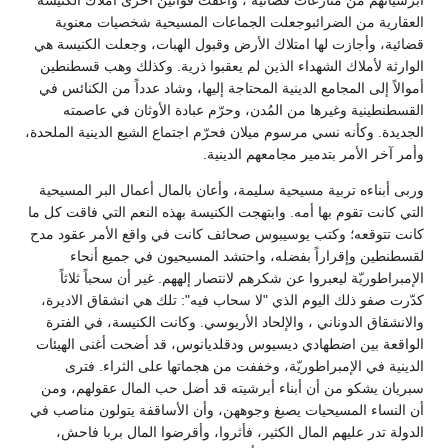
العقارية من الضرائبوجعلت الجماعات المسيحية شخصيات معنوية
قضائية، وأجازت لها امتلاك الأرض وقبول الهبات، وجعلت الكنيسة هي
الوارثة لأملاك الشهداء الذين لم يعقبوا ذرية. وكذلك وهب قسطنطين
أموالاً إلى المجامع الدينية المحتاجة إليها، وشاد عدداً من الكنائس في
القسطنطينية وغيرها من المُدن، وحرّم عبادة الأوثان في عاصمته
الجديدة. وكأنه نسي مرسوم ميلان فحرّم اجتماع الشيع الدينية الملحدة،
وأمر آخر الأمر بتدمير مجامعهم الدينية.
وربى أبناءه تربية مسيحية سليمة، وأعان بالمال أعمال البر المسيحية
التي كانت تقوم بها أمه. وابتهجت الكنيسة بهذه النعم التي فاقت كل ما
كانت تتوقعه؛ وكتب يوسيبوس صحائف كانت في واقع الأمر عقود مدح
لقسطنطين وإقراراً بفضله، واحتشد المسيحيون في جميع أنحاء
الإمبراطوريّة ليعبروا عن شكرهم لانتصار إلههم. غير أن سحباً ثلاثاً
كدّرت صفو ذلك اليوم الذي "لا سحاب فيه": تلك هي انشقاق الاديرة،
والانشقاق الدوناني ، والإلحاد الأريوسي. وكانت الكنيسة، في الفترة
الواقعة بين اضطهادي ديسيوس ودقلديانوس، قد أضحت أغنى الهيئات
الدينية في الإمبراطوريّة، وخففت من هجماتها على الثراء. فترى
سبريان يشكو من أن أبناء أبرشيته قد أضل حب المال عقولهم، ومن
أن النساء المسيحيات يصبغ وجوههن، وأن الأساقفة يتولون مناصب في
الدولة تدر عليهم المال الكثير، فأثروا، وأقرضوا المال بربا فاحش،