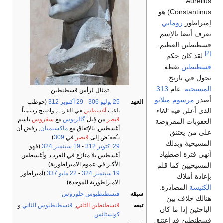
Aurelius
Constantinus) هو
إمبراطور
روماني
يعرف أيضا بالإسم
قسطنطين العظيم.
[2]
لقد كان حكم
قسطنطين
نقطة
تحول في تاريخ
المسيحية
. عام
313
تمثال لرأس قسطنطين
أصدر
مرسوم ميلانو
العهد
25 يوليو
306
-
29 أكتوبر
312
(خوطب
الذي أعلن فيه ‘لغاء
بلقب
أغسطس
في الغرب, واصبح رسمياً
قيصر
من قِبل
گالريوس
مع
سڤروس
باسم
العقوبات المفروضة
أغسطس, بالإتفاق مع
ماكسيميان
, رفض أن
على من يعتنق
يـُخفـَض إلى
قيصر
في
309
)
المسيحية وبذلك
29 اكتوبر
312
-
19 سبتمبر
324
(فهو
أنهى فترة اضطهاد
أغسطس بلا منازع في الغرب, وأغسطس
الأكبر في عموم الامبراطورية)
المسيحيين كما قلم
19 سبتمبر
324
-
22 مايو
337
(امبراطور
بإعادة أملاك
الامبراطورية الموحدة)
الكنيسة
المصادرة.
سبقه
قنسطنطيوس خلوروس
هنالك خلاف بين
تبعه
قنسطنطين الثاني
,
قنسطنطيوس الثاني
و
الباحثين إذا ما كان
كونستانس
قسطنطين قد اعتنق