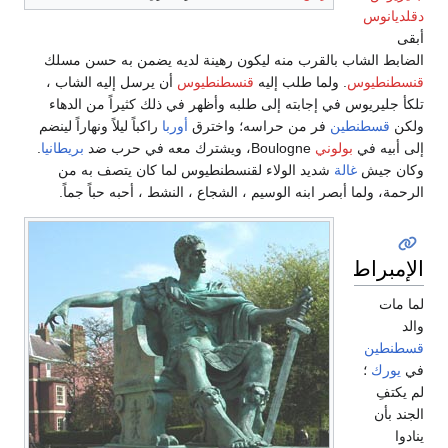
دقلديانوس
أبقى
الضابط الشاب بالقرب منه ليكون رهينة لديه يضمن به حسن مسلك
قنسطنطيوس
. ولما طلب إليه
قنسطنطيوس
أن يرسل إليه الشاب ،
تلكأ جليريوس في إجابته إلى طلبه وأظهر في ذلك كثيراً من الدهاء
ولكن
قسطنطين
فر من حراسه؛ واخترق
أوربا
راكباً ليلاً ونهاراً لينضم
إلى أبيه في
بولوني
Boulogne، ويشترك معه في حرب ضد
بريطانيا
.
وكان جيش
غالة
شديد الولاء لقنسطنطيوس لما كان يتصف به من
الرحمة، ولما أبصر ابنه الوسيم ، الشجاع ، النشط ، أحبه حباً جماً.
الإمبراطور
لما مات
والد
قسطنطين
في
يورك
؛
لم يكتفِ
الجند بأن
ينادوا