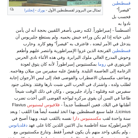
قسطنطين
"قيصراً"
تمثال من البرونز لقسطنطين الأول -
يورك
-
إنجلترا
فحسب بل
نادوا به
أغسطساً - إمبراطوراً. لكنه رضي بأصغر اللقبين بحجة أنه لن يأمن
على حياته إذا لم يكن وراءه جيش يحميه. ولم يستطع جليريوس أن
يتدخل في الأمر لبعده ، فاعترف به "قيصراً" وهو كاره. وحارب
قسطنطين
الفرنجة الذين غزوا الإمبراطورية وانتصر عليهم وأطعم
وحوش المدرج الغالي ملوك البرابرة. وفي هذه الأثناء نادى الحرس
البريتوري في
روما
بمكسنتيوس إمبراطوراً. لأنه كان يتوق لعودة
الزعامة إلى العاصمة التليدة. وانقضّ عليه سفيرس من ميلان وهاجمه.
وضاعف مكسميان الاضطراب والفوضى فعاد إلى لبس الأرجوان إجابة
لطلب ولده ، واشترك في الحرب التي شبت نارها وقتئذ. وتخلى جنود
سفيرس عنه وقتلوه ؛ وأراد جليريوس ، وكان في ذلك الوقت شيخاً
طاعناً في السن أن يقوي مركزه ليواجه الفوضى التي أخذت تضرب
أطنابها في البلاد، فعين أغسطساً جديداً -
فلافيوس ليسنيوس
Flavius
Licinius، فلما سمع قسطنطين بهذا اتخذ لنفسه أيضاً هذا اللقب ؛ وبعد
سنة واحدة لقب
مكسمنيوس دازا
نفسه باللقب عينه، وبهذا أصبح في
الإمبراطوريّة ستة أغاطسة بدل الاثنين اللذين كانا على عهد
دقلديانوس
، ولم يكتفِ واحد منهم بأن يكون قيصراً فقط. وتنازع مكسنتيوس مع