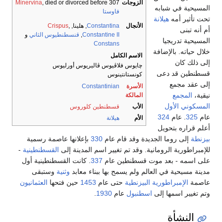
الزوجات
, died or divorced before 307
Minervina
المسيحية في شبابه
فاوستا
تحت تأثير أمه
هيلانة
الأنجال
Constantina
, هلينا,
,
Crispus
أم أنه تبنى
Constantine II
,
قنسطنطيوس الثاني
و
المسيحية تدريجيا
Constans
خلال حياته. بالإضافة
الاسم الكامل
إلى ذلك كان
چايوس فلاڤيوس ڤاليريوس أورليوس
قسطنطين قد دعى
كونستانتينوس
إلى عقد مجمع
الأسرة
Constantinian
نيقية،
المجمع
المالكة
المسكوني الأول
الأب
قسطنطين كلوروس
عام
325
. عام
324
الأم
هيلانة
أعلم قراره بتحويل
بيزنطة
إلى روما الجديدة وقد قام عام
330
بإعلانها عاصمة رسمية
للإمبراطورية الرومانية. وقد تم تغيير اسم المدينة إلى
القسطنطينية
-
على اسمه - بعد موت قسطنطين عام
337
. كانت القسطنطينية أول
مدينة مسيحية في العالم ولم يسمح بها ببناء معابد
وثنية
وستبقى
عاصمة
الإمبراطورية البيزنطية
حتى عام
1453
حين فتحها
العثمانيون
وتم تغيير اسمها إلى
اسطنبول
عام
1930
.
النشأة