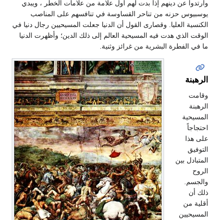
وارتدوا عن دينهم إذا بدت لهم أول علامة من علامات الخطر ، ويبدي
يوسبيوس حزنه من تناحر القساوسة في تنافسهم على المناصب
الكنسية العليا. وقصارى القول أن الدنيا جعلت المسيحيين رجال دنيا في
الوقت الذي هدت فيه المسيحية العالم إلى ذلك الدين؛ وأظهرت الدنيا
ما في الفطرة البشرية من غرائز وثنية.
الرهبنة
وقامت
الرهبنة
المسيحية
احتجاجاً
على هذا
التوفيق
المتبادل بين
الروح
والجسم.
ذلك أن
أقلية من
المسيحيين