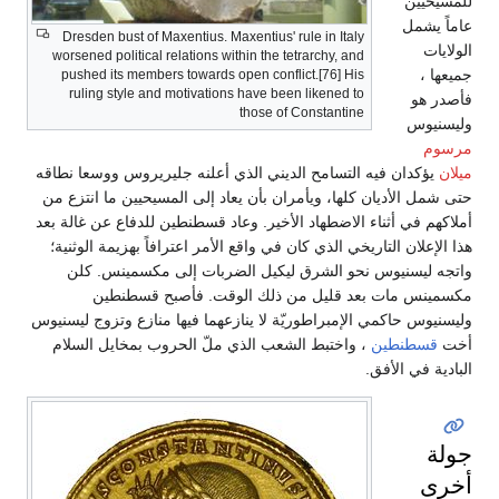
للمسيحيين
عاماً يشمل
Dresden bust of Maxentius. Maxentius' rule in Italy
الولايات
worsened political relations within the tetrarchy, and
جميعها ،
pushed its members towards open conflict.[76] His
ruling style and motivations have been likened to
فأصدر هو
those of Constantine
وليسنيوس
مرسوم
ميلان
يؤكدان فيه التسامح الديني الذي أعلنه جليريروس ووسعا نطاقه
حتى شمل الأديان كلها، ويأمران بأن يعاد إلى المسيحيين ما انتزع من
أملاكهم في أثناء الاضطهاد الأخير. وعاد قسطنطين للدفاع عن غالة بعد
هذا الإعلان التاريخي الذي كان في واقع الأمر اعترافاً بهزيمة الوثنية؛
واتجه ليسنيوس نحو الشرق ليكيل الضربات إلى مكسمينس. كلن
مكسمينس مات بعد قليل من ذلك الوقت. فأصبح قسطنطين
وليسنيوس حاكمي الإمبراطوريّة لا ينازعهما فيها منازع وتزوج ليسنيوس
أخت
قسطنطين
، واختبط الشعب الذي ملّ الحروب بمخايل السلام
البادية في الأفق.
جولة
أخرى