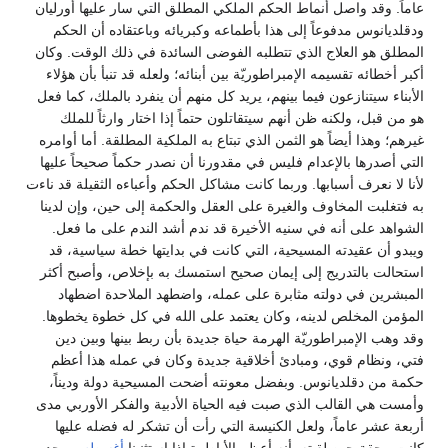
عاماً. وقد واصل أنماط الحكم الملكي المطلق التي سار عليها أورليان
ودقلديانوس مدفوعاً إلى هذا بأطماعه وكبريائه وباعتقاده أن الحكم
المطلق هو العلاج الذي تتطلبه الفوضى السائدة في ذلك الوقت. وكان
أكبر أخطائه تقسيمه الإمبراطوريّة بين أبنائه؛ ولعله قد تنبأ بأن هؤلاء
الأبناء سيتنازعون فيما بينهم، يريد كل منهم أن ينفرد بالملك، كما فعل
هو من قبل، ولكنه ظن أنهم سيتقاتلون حتماً إذا اختار وارثاً للملك
غيرهم؛ وهذا أيضاً هو الثمن الذي تبتاع به الملكية المطلقة. أما أوامره
التي أصدرها بالإعدام فليس في مقدورنا أن نصدر حكماً صحيحاً عليها
لأنا لا نعرف أسبابها. وربما كانت مشاكل الحكم وأعباءه الثقيلة قد ناءت
به فتغلبت المخاوف والغيرة على العقل والحكمة إلى حين، وإن لدينا
الشواهد على أنه في سنيه الأخيرة قد ندم أشد الندم على ما فعل.
ويبدو أن عقيدته المسيحية، التي كانت في بدايتها خطة سياسية، قد
استحالت بالتدريج إلى إيمان صحيح استمسك به بإخلاص، وأصبح أكثر
المبشرين في دولته مثابرة على عمله، واضطهد الملاحدة اضطهاد
المؤمن المخلص لدينه، وكان يعتمد على الله في كل خطوة يخطوها.
وقد وهب الإمبراطوريّة الهرمة حياة جديدة بأن ربط بينها وبين دين
فتي، ونظام قوي، ومبادئ أخلاقية جديدة وكان في عمله هذا أعظم
حكمة من دقلديانوس. وبفضل معونته أضحت المسيحية دولة وديناً،
وأمست هي القالب الذي صبت فيه الحياة الأدبية والفكر الأوربي مدى
أربعة عشر عاماً، ولعل الكنيسة التي رأت أن تشكر له فضله عليها
كانت محقة حين لقبته بأنه أعظم الأباطرة إذا استثنينا
أغسطس
وحده.