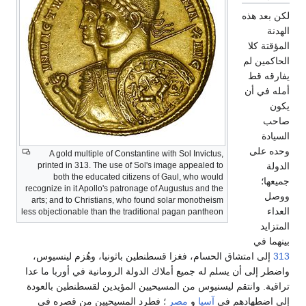
لكن بعد هذه
الهدنة
المؤقتة كلا
الحاكمين لم
يفارقه قط
أمله في أن
يكون
صاحب
السيادة
وحده على
A gold multiple of Constantine with Sol Invictus,
printed in 313. The use of Sol's image appealed to
الدولة
both the educated citizens of Gaul, who would
جميعها؛
recognize in it Apollo's patronage of Augustus and the
ووصل
arts; and to Christians, who found solar monotheism
العداء
less objectionable than the traditional pagan pantheon
المتزايد
بينهما في
313
إلى امتشاق الحسام، فغزا قسطنطين باثونيا، وهُزم لينسيوس،
واضطر إلى أن يسلم له جميع أملاك الدولة الرومانية في أوربا ما عدا
تراقية. وانتقم ليسنيوس من المسيحيين المؤيدين لقسطنطين بالعودة
إلى اضطهادهم في
آسيا
و
مصر
؛ فطرد المسيحيين من قصره في