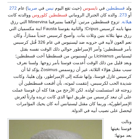
ولد
قسطنطين
في
نايسوس
(حيث تقع اليوم
نيس
في
صربيا
) عام
272
أو
273
. والده كان الجنرال الروماني
قسطنطين كلوروس
ووالدته كانت
هيلانة
. تزوج قسطنطين مرتين: أولاهما بمنيرفينا Minervina التي رزق
منها بابنه كرسبس Cripus؛ والثانية بفوستا Fausta ابنة مكسميان التي
رزق منها بثلاثة بنين وثلاث بنات. وأصبح كرسبس جندياً ممتازاً، وكان
نعم العون لأبيه في حروبه ضد ليسنيوس في عام 326 قُتل كرسبس
بأمر قسطنطين؛ وأمر الإمبراطور حوالي ذلك الوقت نفسه بقتل
ليسنيانس Licinianus بن ليسنيوس من قسطنطيا أخت قسطنطين؛
وبعد قليل من ذلك الوقت أُعدمت فوستا بأمر زوجها. ولسنا نعرف
سبب مقتل هؤلاء الثلاثة، غير أن زوسمس Zosimus يؤكد لنا أن
كرسبس غازل فوستا، وإنها شكته إلى الإمبراطور، وإن هلينا، وكانت
شديدة الحب لكرسبس، إنتقمت لموته، بأن أقنعت قسطنطين أن
زوجته قد استسلمت لولده. لكن الأرجح من هذا كله أن فوستا عملت
على أن تبعد كرسبس من طريق ابنها الذي كانت تريده وارثاً لعرش
الإمبراطوريّة، وربما كان مقتل ليسنيانس أنه كان يحيك المؤامرات
ليحصل على نصيب أبيه في الدولة.
ونالت
فوستا بغيتها
بعد موتها؛