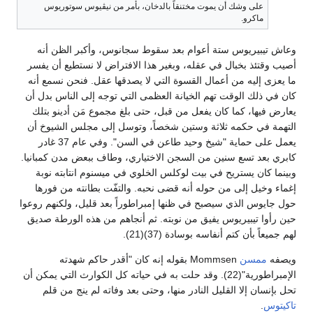
على وشك أن يموت مختنقاً بالدخان، بأمر من نيڤيوس سوتوريوس
ماكرو.
وعاش تيبيريوس ستة أعوام بعد سقوط سجانوس، وأكبر الظن أنه
أصيب وقتئذ بخبال في عقله، وبغير هذا الافتراض لا نستطيع أن يفسر
ما يعزى إليه من أعمال القسوة التي لا يصدقها عقل. فنحن نسمع أنه
كان في ذلك الوقت تهم الخيانة العظمى التي توجه إلى الناس بدل أن
يعارض فيها، كما كان يفعل من قبل، حتى بلغ مجموع مَن أدينو بتلك
التهمة في حكمه ثلاثة وستين شخصاً، وتوسل إلى مجلس الشيوخ أن
يعمل على حماية "شيخ وحيد طاعن في السن". وفي عام 37 غادر
كابري بعد تسع سنين من السجن الاختياري، وطاف ببعض مدن كمبانيا.
وبينما كان يستريح في بيت لوكلس الخلوي في ميسنوم انتابته نوبة
إغماء وخيل إلى من حوله أنه قضى نحبه. والتفّت بطانته من فورها
حول جايوس الذي سيصبح في ظنها إمبراطوراً بعد قليل، ولكنهم روعوا
حين رأوا تيبيريوس يفيق من نوبته. ثم أنجاهم من هذه الورطة صديق
لهم جميعاً بأن كتم أنفاسه بوسادة (37)(21).
ويصفه
ممسن
Mommsen بقوله إنه كان "أقدر حاكم شهدته
الإمبراطورية"(22). وقد حلت به في حياته كل الكوارث التي يمكن أن
تحل بإنسان إلا القليل النادر منها، وحتى بعد وفاته لم ينج من قلم
تاكيتوس
.