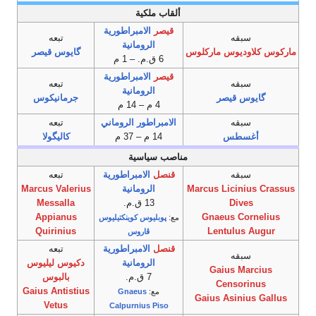
ألقاب ملكية
قيصر
الامبراطورية
سبقه
تبعه
الرومانية
ماركوس كلاوديوس ماركلوس
گايوس قيصر
6 ق.م. – 1 م
قيصر
الامبراطورية
سبقه
تبعه
الرومانية
گايوس قيصر
جرمانيكوس
4 م – 14 م
سبقه
الامبراطور الروماني
تبعه
أغسطس
14 م – 37 م
كاليگولا
مناصب سياسية
سبقه
قنصل
الامبراطورية
تبعه
Marcus Licinius Crassus
الرومانية
Marcus Valerius
Dives
13 ق.م.
Messalla
Appianus
Gnaeus Cornelius
مع:
پوبليوس كوينكتيليوس
Quirinius
Lentulus Augur
ڤاروس
قنصل
الامبراطورية
تبعه
سبقه
الرومانية
دكيوس ليليوس
Gaius Marcius
7 ق.م.
بالبوس
Censorinus
Gaius Antistius
مع:
Gnaeus
Gaius Asinius Gallus
Vetus
Calpurnius Piso