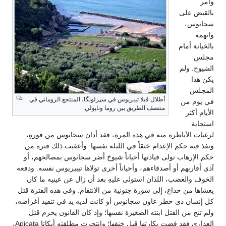
وأمر
بالقبض على
سجانوس،
واتهمه
بالخيانة أمام
مجلس
الشيوخ. ولم
يكن هذا
المجلس
أطلال ڤيلا تيبريوس في سپرلونگا، المنتجع الروماني في
في يوم من
منتصف الطريق بين روما وناپولي.
الأيام أكثر
استجابة
لرغبات الأباطرة منه في هذه المرة، فقد أدان سجانوس من فورهِ،
ونفذ فيه حكم الإعدام خنقاً في الليلة نفسها. وأعقبت ذلك فترة من
حكم الإرهاب تولى قيادتها أحياناً شيوخ أضر سجانوس بمصالحهم، أو
آذى أقاربهم أو أصدقاءهم، وأحياناً أخرى تولاها تيبيريوس نفسه. ودفعه
الخوف والغضب، اللذان استولى عليهِ بعد أن زال عن عينيه ما كان
يغشاها من خداع، إلى سورة جنونية من الانتقام. وفي هذه الفترة قتل
كل إنسان ذي خطر عاون سجانوس أو كانت لديه يد في تنفيذ أغراضه،
ولم تنج من القتل ابنته الصغيرة نفسها؛ وإذ كان القانون يحرم قتل
العذارى فقد فضت بكارتها قبل خنقها؛ وانتحرت مطلقته أبكاتا Apicata،