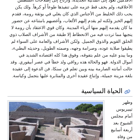
الأقدمين تعود إلى المدنية الجديدة، وارتاح إلى إصلاحات أغسطس
الأخلاقية، ولم يخف قط عزمه على تنفيذها طوعاً أو كرهاً. ولك يكن
يحب ذلك الخليط من الأجناس الذي كان يغلي في بوتقة رومة، فقدم
إليهم الخبز ولكنه لم يقدم إليهم الألعاب، وأغضبهم بامتناعه عن حضور
ما كان يقدمه إليهم منها أثرياء المدينة. وكان قوي الاعتقاد بأن رومة لا
ينجيها مما تردت فيه من الانحطاط إلا طبقة من الأشراف الصلاب ذوي
الخلق القويم والذوق الجميل. ولكن الأشراف والعامة على السواء لم
يطيقوا صلابة عوده، وصرامة وجهه، وصمته الطويل، وحديثه البطيء،
وما يبدو عليه من علم بتفوقه، وفوق هذا كله اقتصاده الشديد في
أموال الدولة. فهو والحالة هذه رواقي ولد خطأ في عصر أبيقوري. وقد
حالت أمانته الصارمة بينه وبين تعلم فن سنكا، فن الدعوة إلى عقيدة
بلغة مزينة جميلة، وإتباع عقيدة أخرى والمثابرة عليها بتجمل وكياسة.
الحياة السياسية
وظهر
تيبيريوس
أمام مجلس
الشيوخ بعد
أربعة أسابيع
من وفاة