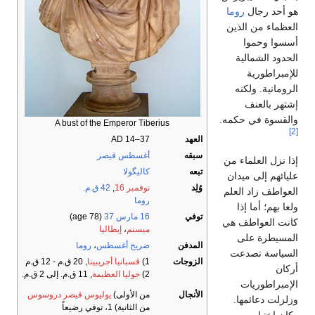
هو أحد رجال
روما
العظماء من الذين
أسسوا وحموا
الحدود الشمالية
للإمبراطورية
الرومانية. ولكنه
إشتهر بالعنف
والقسوة في حكمه.
A bust of the Emperor Tiberius
[2]
العهد
AD 14–37
سبقه
أغسطس قيصر
إذا نزل العلماء من
تبعه
كاليگولا
عليائهم إلى ميدان
وُلِد
نوفمبر 16
,
42 ق.م.
العواطف زاد العلم
روما
ولعا بهم؛ أما إذا
توفي
16 مارس
37
(age 78)
كانت العواطف هي
ميسنم
،
إيطاليا
المسيطرة على
المدفن
ضريح أغسطس
،
روما
السياسة تصدعت
الزوجات
1)
ڤسبانيا أجريبينا
, 20 ق.م - 12 ق.م
أركان
2)
جوليا العظيمة
, 11 ق.م. إلى 2 ق.م.
الإمبراطوريات
الأنجال
من الأولى)
يوليوس قيصر دروسوس
وزلزلت دعائمها.
من الثانية) 1، توفي رضيعاً