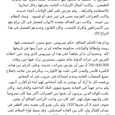
الطبيعي... وكانت أعمال الإيرادات العامة يصرفها رجال امتازوا
بالاستقامة والنزاهة... ولم تفرض على أهل الولايات أعباء جديدة،
وكانت الضرائب القديمة تجبى في غير عنف أو قسوة... وساد النظام
بين عبيده... وكانت دور العدالة مفتحة الأبواب لتفصل في كل نزاع يقع
بين الإمبراطور وأفراد الشعب، وكان القانون وحده هو الفيصل في هذا
النزاع"(9).
ودام هذا الحكم الصالح، حكم تيبريوس، تسع سنين، استمتعت فيها
رومة وإيطاليا والولايات بحكومة صالحة لم تر خيراً منها في تاريخها
كله. وحسبنا أن نذكر شاهداً على هذا أن تيبريوس الذي وجد حين اعتلائه
العرش في خزانة الدولة مائة مليون سسترس ترك فيها حين وفاته
2.700.000.000 دون أن يفرض ضرائب جديدة، وعلى الرغم من هباته
الكثيرة للأسر والمدن التي حلت بها الكوارث، وبالرغم من عنايته بإصلاح
جميع المنشآت العامة وعدم اشتباكه في حروب تجر له المغانم،
ورفضه كل ما أراد أن يوصي به إليه أشخاص لهم أبناء أو أقارب أدنون.
ولم يدخر جهداً في العناية بجميع شؤون البلاد الداخلية والخارجية. وكان
يكتب للولاة الذين يريدون أن يجبوا من الضرائب أكثر مما كان مفروضاً
على ولايتهم يقول لهم: "لقد كان من واجب الراعي الصالح أن يقص
صوف غنمه لا أن يجزها"(10). ولم يكن يعزو إلى نفسه مجد الظفر في
ميدان القتال وإن كان من القادة المحنكين، وقد بسط لواء السلام على