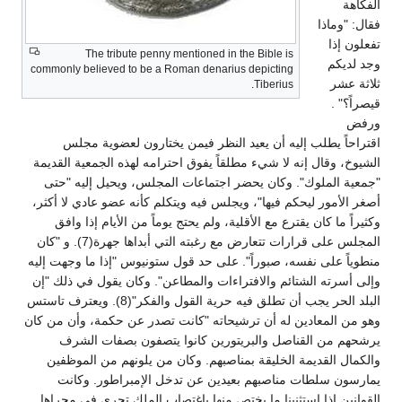
الفكاهة
فقال: "وماذا
تفعلون إذا
The tribute penny mentioned in the Bible is
وجد لديكم
commonly believed to be a Roman denarius depicting
ثلاثة عشر
Tiberius.
قيصراً؟" .
ورفض
اقتراحاً يطلب إليه أن يعيد النظر فيمن يختارون لعضوية مجلس
الشيوخ، وقال إنه لا شيء مطلقاً يفوق احترامه لهذه الجمعية القديمة
"جمعية الملوك". وكان يحضر اجتماعات المجلس، ويحيل إليه "حتى
أصغر الأمور ليحكم فيها"، ويجلس فيه ويتكلم كأنه عضو عادي لا أكثر،
وكثيراً ما كان يقترع مع الأقلية، ولم يحتج يوماً من الأيام إذا وافق
المجلس على قرارات تتعارض مع رغبته التي أبداها جهرة(7). و "كان
منطوياً على نفسه، صبوراً". على حد قول ستونيوس "إذا ما وجهت إليه
وإلى أسرته الشتائم والافتراءات والمطاعن". وكان يقول في ذلك "إن
البلد الحر يجب أن تطلق فيه حرية القول والفكر"(8). ويعترف تاستس
وهو من المعادين له أن ترشيحاته "كانت تصدر عن حكمة، وأن من كان
يرشحهم من القناصل والبريتورين كانوا يتصفون بصفات الشرف
والكمال القديمة الخليقة بمناصبهم. وكان من يلونهم من الموظفين
يمارسون سلطات مناصبهم بعيدين عن تدخل الإمبراطور. وكانت
القوانين إذا استثنينا ما يختص منها باغتصاب الملك تجري في مجراها