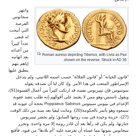
وانتهز
سجانوس
الفرصة
التي أتيحت
له فنفى
عدداً كبيراً
من أعدائه
Roman aureus depicting Tiberius, with Livia as Pax
بعد اتهامه
shown on the reverse. Struck in AD 36.
إياهم بتهم
ينطبق عليها
"قانون الخيانة" أو "قانون الجلالة" حسب اسمه اللاتيني، ولم يتدخل
الإمبراطور المتعب في هذا الأمر. وإذ كان لنا أن نصدقه يقوله
سوتنيوس فإن تيبيريوس نفسه قد ارتكب كثيراً من أعمال القسوة(91)،
ويقول تاستس-وهو ممن لا يعتمد على أقوالهم-إنه طلب تنفيذ عقوبة
الإعدام في ببيوس سبيتوس Poppaeus Sabinus بحجة أن عيونه قد
سمعوه وهو يأتمر بالحكومة(20). وماتت ليفيا بعد سنة من ذلك الوقت
(27)، حزينة وحيدة في بيت زوجها السابق؛ ولم يحضر تيبيريوس
جنازتها، ولم يكن قد رآها بعد أن غادر رومة إلا مرة واحدة. وتحرر
سجانوس بموتها مما عساه أن تفرضه عليه "أم بلادها" من قيود، فأقنع