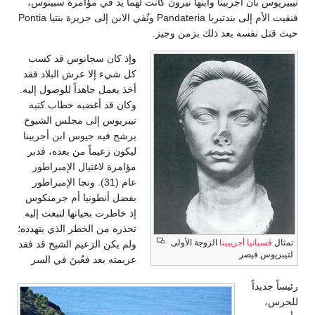
تيبيريوس بأن أجربينا وابنها نيرون كانت لهما يد في مؤامرة سبينوس،
فنفيت الأم إلى بندتيربا Pandateria ونُفي الابن إلى جزيرة بنتيا Pontia
حيث قتل نفسه بعد ذلك بزمن وجيز.
وإذ كان سجانوس قد كسب
كل شيء إلا عرش البلاد فقد
أخذ يعمل جاهداً للوصول إليه.
وكان قد أغضبه خطاب كتبه
تيبريوس إلى مجلس الشيوخ
يرشح فيه جيوس ابن أجربينا
ليكون زعيماً من بعده، فدبر
مؤامرة لاغتيال الإمبراطور
عام (31). ونجا الإمبراطور
بفضل أنطونيا أم جرمنكوس
إذ خاطرت بحياتها لتبعث إليه
تحذره من الخطر الذي يتهدده؛
تمثال
ڤسبانيا أجريبينا
الزوجة الأولى
ولم يكن الزعيم الشيخ قد فقد
لتيبريوس قيصر
عزيمته بعد فعُينَ في السر
رئيساً جديداً
للحرس،