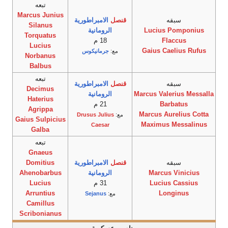
تبعه
Marcus Junius
سبقه
قنصل
الامبراطورية
Silanus
Lucius Pomponius
الرومانية
Torquatus
Flaccus
18 م
Lucius
Gaius Caelius Rufus
مع:
جرمانيكوس
Norbanus
Balbus
تبعه
سبقه
قنصل
الامبراطورية
Decimus
Marcus Valerius Messalla
الرومانية
Haterius
Barbatus
21 م
Agrippa
Marcus Aurelius Cotta
مع:
Drusus Julius
Gaius Sulpicius
Maximus Messalinus
Caesar
Galba
تبعه
Gnaeus
سبقه
قنصل
الامبراطورية
Domitius
Marcus Vinicius
الرومانية
Ahenobarbus
Lucius Cassius
31 م
Lucius
Arruntius
Longinus
مع:
Sejanus
Camillus
Scribonianus