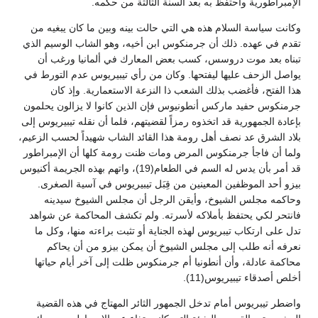
الإمبراطورية واحتفظ به بعد السنة الثالثة من حكمه.
وكانت سياسة السلام هذه هي التي حالت بينه وبين ما كان يبغيه من
تقدم في عهده. ذلك أن جرمنكوس ابن أخيه، وهو الشاب الوسيم الذي
تبناه بعد موت دروسس، كسب بعض المعارك في ألمانيا ورغب أن
يواصل الزحف عليها ليفتحها. وكان من رأي تيبيريوس عدم التورط في
هذا الفتح، فأغضب بذلك الشعب ذا النزعة الاستعمارية. وإذ كان
جرمنكوس حفيد ماركس أنطونيوس فإن الذين كانوا لا يزالون يحلمون
بإعادة الجمهورية قد اتخذوه رمزاً لقضيتهم، فلما أن نقله تيبيريوس إلى
بلاد الشرق عد نصف أهل رومة هذا القائد الشاب شهيداً لحسب الزعيم،
ولما أن فاجأ جرمنكوس المرض ومات ظنت رومة كلها أن الإمبراطور
قد أمر بأن يدس له السم في الطعام(19)، واتهم بهذه الجريمة أكنيوس
بيزو أحد الموظفين المعينين من قِبَل تيبيريوس في آسية الصغرى.
وحاكمه مجلس الشيوخ، وأيقن الرجل أن مجلس الشيوخ سيدينه
فانتحر لكي يحتفظ بأملاكه لأسرته. ولم تكشف المحاكمة عن شواهد
تدل على ارتكاب تيبريوس لهذه الجناية أو تثبت براءته منها، وكل ما
نعرفه أنه طلب إلى مجلس الشيوخ أن يمكن بيزو من أن يحاكم
محاكمة عادلة، وأن أنطونيا أم جرمنكوس ظلت إلى آخر أيام حياتها
أخلص أصدقاء تيبيريوس(11).
واضطر تيبريوس أمام تدخل الجمهور الثائر المهتاج في هذه القضية