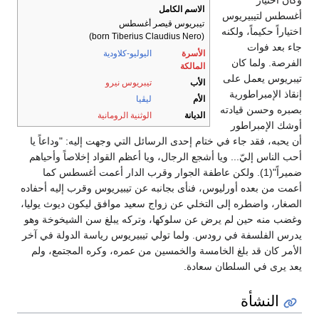
وكان اختيار
الاسم الكامل
أغسطس لتيبيريوس
تيبريوس قيصر أغسطس
اختياراً حكيماً، ولكنه
(born Tiberius Claudius Nero)
جاء بعد فوات
الأسرة
اليوليو-كلاودية
الفرصة. ولما كان
المالكة
تيبريوس يعمل على
الأب
تيبريوس نيرو
إنقاذ الإمبراطورية
الأم
ليڤيا
بصبره وحسن قيادته
الديانة
الوثنية الرومانية
أوشك الإمبراطور
أن يحبه، فقد جاء في ختام إحدى الرسائل التي وجهت إليه: "وداعاً يا
أحب الناس إليّ... ويا أشجع الرجال، ويا أعظم القواد إخلاصاً وأحياهم
ضميراً"(1). ولكن عاطفة الجوار وقرب الدار أعمت أغسطس كما
أعمت من بعده أورليوس، فنأى بجانبه عن تيبيريوس وقرب إليه أحفاده
الصغار، واضطره إلى التخلي عن زواج سعيد موافق ليكون ديوث يوليا،
وغضب منه حين لم يرض عن سلوكها، وتركه يبلغ سن الشيخوخة وهو
يدرس الفلسفة في رودس. ولما تولي تيبيريوس رياسة الدولة في آخر
الأمر كان قد بلغ الخامسة والخمسين من عمره، وكره المجتمع، ولم
يعد يرى في السلطان سعادة.
النشأة