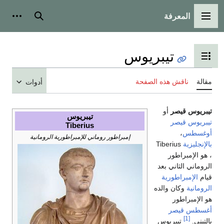
المعرفة
القائمة الرئيسية
بحث
أدوات
تيبريوس
تبديل عرض جدول المحتويات
مقالة
ناقش هذه الصفحة
أدوات
تيبريوس قيصر
أو
تيبريوس
تيبريوس قيصر
Tiberius
أوغسطس
،
إمبراطور روماني للإمبراطورية الرومانية
بالإنجليزية
Tiberius
، هو الإمبراطور
الروماني الثاني بعد
قيام
الإمبراطورية
الرومانية
وكان والده
هو الإمبراطور
أغسطس قيصر
[1]
بالتبني.
تيبريوس