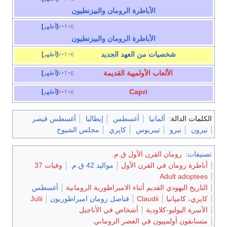
الأباطرة الرومان والبيزنطيون
e
t
v
أظهر
الأباطرة الرومان والبيزنطيون
شخصيات من العهد الجديد
e
t
v
أظهر
الألعاب الأولمپية القديمة
e
t
v
أظهر
Capri
e
t
v
أظهر
الكلمات الدالة:
ألمانيا
أغسطس
إيطاليا
أغسطس قيصر
نيرون
نيرو
تيبريوس
كاپري
مجلس الشيوخ
تصنيفات
:
رومان القرن الأول ق.م.
أباطرة رومان في القرن الأول
مواليد 42 ق.م.
وفيات 37
Adult adoptees
التاريخ اليهودي القديم أثناء الامبراطورية الرومانية
أغسطس
كاپري، كامپانيا
Claudii
قناصل رومان امبراطوريون
Julii
الأسرة اليوليو-كلاودية
أشخاص في الأناجيل
متسابقون أولمپيون في العصر الروماني