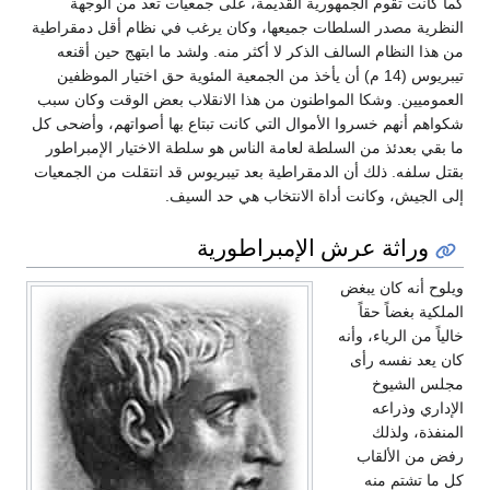
كما كانت تقوم الجمهورية القديمة، على جمعيات تعد من الوجهة
النظرية مصدر السلطات جميعها، وكان يرغب في نظام أقل دمقراطية
من هذا النظام السالف الذكر لا أكثر منه. ولشد ما ابتهج حين أقنعه
تيبريوس (14 م) أن يأخذ من الجمعية المئوية حق اختيار الموظفين
العموميين. وشكا المواطنون من هذا الانقلاب بعض الوقت وكان سبب
شكواهم أنهم خسروا الأموال التي كانت تبتاع بها أصواتهم، وأضحى كل
ما بقي بعدئذ من السلطة لعامة الناس هو سلطة الاختيار الإمبراطور
بقتل سلفه. ذلك أن الدمقراطية بعد تيبريوس قد انتقلت من الجمعيات
إلى الجيش، وكانت أداة الانتخاب هي حد السيف.
وراثة عرش الإمبراطورية
ويلوح أنه كان يبغض
الملكية بغضاً حقاً
خالياً من الرياء، وأنه
كان يعد نفسه رأى
مجلس الشيوخ
الإداري وذراعه
المنفذة، ولذلك
رفض من الألقاب
كل ما تشتم منه