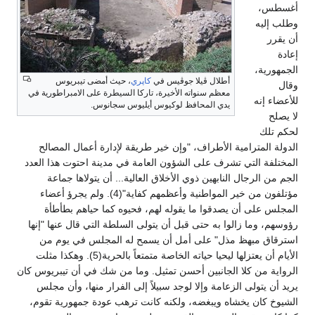
أغسطس،
وطلب إليه
أن يقرر
إعادة
الجمهورية،
أطلال ڤيلا جوڤيس في
كاپري
، حيث أمضى تيبريوس
وقال
معظم سنواته الأخيرة، تاركا السيطرة على الامبراطورية في
للأعضاء إنه
يدي المحافظ لوكيوس أيليوس سجانوس.
لا يصلح
لحكم تلك
الدولة المترامية الأطراف، "وإن خير طريقة لإدارة أعمال المصالح
المختلفة التي تشرف على الشؤون العامة في مدينة احتوت هذا العدد
الجم من الرجال النابهين ذوي الأخلاق العالية... أن يتولاها جماعة
مؤتلفون من خير المواطنية وأعظمهم كفاية"(4). ولم يجرؤ أعضاء
المجلس على أن يصدقوا ما يقوله لهم، فحيوه كما حياهم بطأطأة
رؤوسهم، وما زالوا به حتى قبل أن يتولى السلطة التي قال عنها "إنها
استرقاق مبهظ مذل" على أمل أن يسمح له المجلس في يوم من
الأيام أن يعتزلها ليحيا حياته الخاصة متمتعاً بالحرية(5). وهكذا مثلت
الرواية من كلا الجانبين أحسن تمثيل. وما من شك في أن تيبريوس كان
يريد أن يتولى الزعامة وإلا لوجد سبيلاً إلى الفرار منها، وأن مجلس
الشيوخ كان يخشاه ويبغضه، ولكنه كانت ترهب عودة جمهورية تقوم،