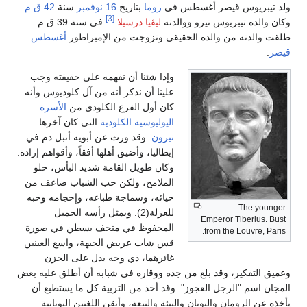
ولد تيبريوس قيصر أغسطس في
روما
بتاريخ
16 نوفمبر
سنة
42 ق.م.
[3]
وكان والده تيبريوس نيرو ووالدته
ليڤيا درسيلا
.
في سنة 39 ق.م
طلقت والدته من والده الحقيقي وتزوجت من الإمبراطور
أغسطس
قيصر
.
وإذا شئنا أن نفهمه على حقيقته وجب
علينا أن نذكر أنه من آل كلوديوس وأنه
كان أول الفرع الكلودي من
الأسرة
اليوليوسية الكلودية
التي كان آخرها
نيرون
. وقد ورث عن أبويه أنبل دم في
إيطاليا، وأضيق أهلها أفقاً، وأقواهم إرادة.
وكان طويل القامة شديد البأس، حلو
الملامح، ولكن حب الشباب ضاعف من
حيائه، وسماجة طباعه، وإحجامه وحبه
The younger
للعزلة(2). ويمثل رأسه الجميل
Emperor Tiberius. Bust
المحفوظ في متحف بسطن في صورة
from the Louvre, Paris.
قس شاب عريض الجبهة، واسع العينين
غائرهما، ذي وجه يدل على الحزن
وعميق التفكير، وقد بلغ من جده ووقاره في شبابه أن أطلق عليه بعض
المجان اسم "الرجل العجوز". وقد أخذ من التربية كل ما يستطيع أن
يأخذه عن الرومان واليونان والبيئة والتبعة، وأتقن اللغتين اليونانية