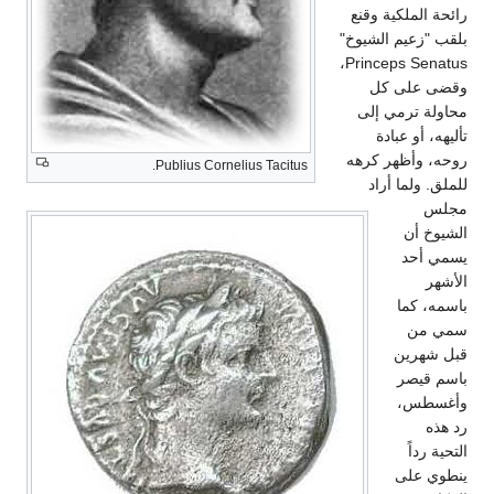
رائحة الملكية وقنع
بلقب "زعيم الشيوخ"
Princeps Senatus،
وقضى على كل
محاولة ترمي إلى
تأليهه، أو عبادة
روحه، وأظهر كرهه
Publius Cornelius Tacitus.
للملق. ولما أراد
مجلس
الشيوخ أن
يسمي أحد
الأشهر
باسمه، كما
سمي من
قبل شهرين
باسم قيصر
وأغسطس،
رد هذه
التحية رداً
ينطوي على