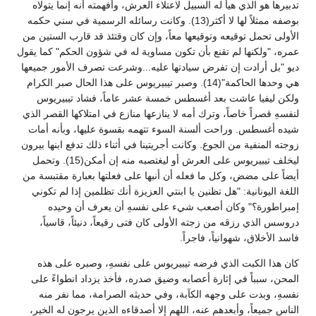
تدبيرها هو الذي هيأ له السبيل لاعتلاء العرش، وأفهمته أنه إنما يتولاه
بوصفه ممثلاً لها لا أكثر(13). وكانت رسائله الرسمية في سني حكمه
الأولى تحمل توقيعه وتوقيعها معاً، وإن كان وقتئذ قد قارب الستين من
عمره، "ولكنها لم تقنع بأن تكون مساوية له في شؤون الحكم" كما يقول
ديو "بل أرادت إن تفرض سيادتها عليه...وشرعت تصرف الأمور جميعها
هي وحدها الحاكمة"(14). وصبر تيبيريوس على هذا الحال صبر الكرام
ولكن ليفيا عاشت بعد أغسطس خمسة عشر عاماً، فشاد تيبيريوس
لنفسهِ قصراً خاصاً، وترك أمه لا ينازعها منازع في امتلاكها القصر الذي
شيده أغسطس. وراحت ألسنة السوء تتهمه بقسوة عليها، وبأنه أمات
زوجته المنفية من الجوع. وكانت أجريتينا في أثناء ذلك تدفع ابنها بيرون
ليخلف تيبيريوس على العرش أو ليغتصبه منه إن أمكن(15). وتحمل
أيضاً على مضض، وكل ما فعله أن أنبها على فعلتها بعبارة مقتبسة من
اللغة اليونانية: "هل تظنين يا ابنتي العزيزة أنك تظلمين إذا لم تكوني
إمبراطورة؟" وكان أصعب شيء على نفسهِ أن يعرف أن وحيده
دروسس الذي رزقه من زجته الأولى كان فتى رقيعاً، دنيئاً، قاسياً،
فاسد الأخلاق، شهوانياً، فاجراً.
كان هذا الكبت الذي فرضه تيبيريوس على نفسهِ، وصبره على هذه
المحن، سبباً في إثارة أعصابه وضيق صدره، فأخذ يزداد انطواءً على
نفسهِ، وبدت على وجهه الكآبة، وفي حديثه الصرامة، مما نفر منه
الناس جميعاً، وأبعدهم عنه، اللهم إلا أصدقاءه الذين يرجون له الخير،