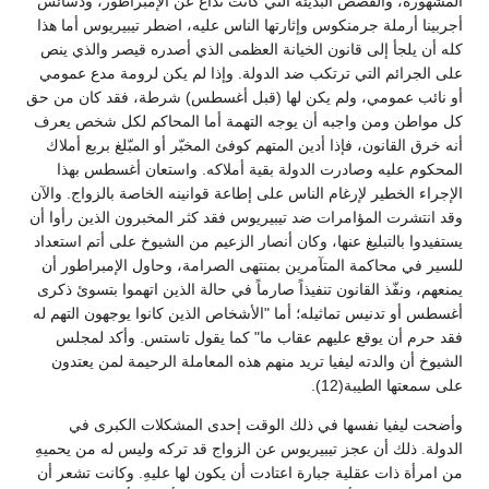
المشهورة، والقصص البذيئة التي كانت تذاع عن الإمبراطور، ودسائس
أجربينا أرملة جرمنكوس وإثارتها الناس عليه، اضطر تيبيريوس أما هذا
كله أن يلجأ إلى قانون الخيانة العظمى الذي أصدره قيصر والذي ينص
على الجرائم التي ترتكب ضد الدولة. وإذا لم يكن لرومة مدع عمومي
أو نائب عمومي، ولم يكن لها (قبل أغسطس) شرطة، فقد كان من حق
كل مواطن ومن واجبه أن يوجه التهمة أما المحاكم لكل شخص يعرف
أنه خرق القانون، فإذا أدين المتهم كوفئ المخبّر أو المبّلغ بربع أملاك
المحكوم عليه وصادرت الدولة بقية أملاكه. واستعان أغسطس بهذا
الإجراء الخطير لإرغام الناس على إطاعة قوانينه الخاصة بالزواج. والآن
وقد انتشرت المؤامرات ضد تيبيريوس فقد كثر المخبرون الذين رأوا أن
يستفيدوا بالتبليغ عنها، وكان أنصار الزعيم من الشيوخ على أتم استعداد
للسير في محاكمة المتآمرين بمنتهى الصرامة، وحاول الإمبراطور أن
يمنعهم، ونفّذ القانون تنفيذاً صارماً في حالة الذين اتهموا بتسوئ ذكرى
أغسطس أو تدنيس تماثيله؛ أما "الأشخاص الذين كانوا يوجهون التهم له
فقد حرم أن يوقع عليهم عقاب ما" كما يقول تاستس. وأكد لمجلس
الشيوخ أن والدته ليفيا تريد منهم هذه المعاملة الرحيمة لمن يعتدون
على سمعتها الطيبة(12).
وأضحت ليفيا نفسها في ذلك الوقت إحدى المشكلات الكبرى في
الدولة. ذلك أن عجز تيبيريوس عن الزواج قد تركه وليس له من يحميهِ
من امرأة ذات عقلية جبارة اعتادت أن يكون لها عليهِ. وكانت تشعر أن