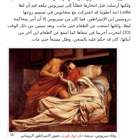
ولكنها أرسلت قبل انتحارها خطاباً إلى تيبيريوس تبلغه فيهِ أن لفلا
Livilla ابنة أنطونيا قد اشتركت مع سجانوس في تسميم زوجها
دروسس ابن الإمبراطور، فما كان من تيبيريوس إلا أن أمر بمحاكمة
ليفلا، ولكنها امتنعت عن الطعام حتى ماتت. وبعد سنتين من ذلك الوقت
(33) انتحرت أجربينا في منفاها كما امتنع عن الطعام ابن آخر من
أبنائها، كان قد حكم عليه بالسجن، وظل ممتنعاً حتى مات.
وفاة تيبريوس، بريشة
جان-پول لورن
، تصور الامبراطور الروماني