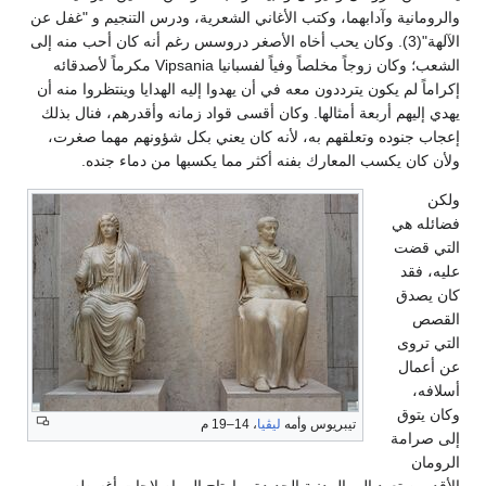
والرومانية وآدابهما، وكتب الأغاني الشعرية، ودرس التنجيم و "غفل عن
الآلهة"(3). وكان يحب أخاه الأصغر دروسس رغم أنه كان أحب منه إلى
الشعب؛ وكان زوجاً مخلصاً وفياً لفسبانيا Vipsania مكرماً لأصدقائه
إكراماً لم يكون يترددون معه في أن يهدوا إليه الهدايا وينتظروا منه أن
يهدي إليهم أربعة أمثالها. وكان أقسى قواد زمانه وأقدرهم، فنال بذلك
إعجاب جنوده وتعلقهم به، لأنه كان يعني بكل شؤونهم مهما صغرت،
ولأن كان يكسب المعارك بفنه أكثر مما يكسبها من دماء جنده.
ولكن
فضائله هي
التي قضت
عليه، فقد
كان يصدق
القصص
التي تروى
عن أعمال
أسلافه،
وكان يتوق
تيبريوس وأمه
ليڤيا
، 14–19 م
إلى صرامة
الرومان