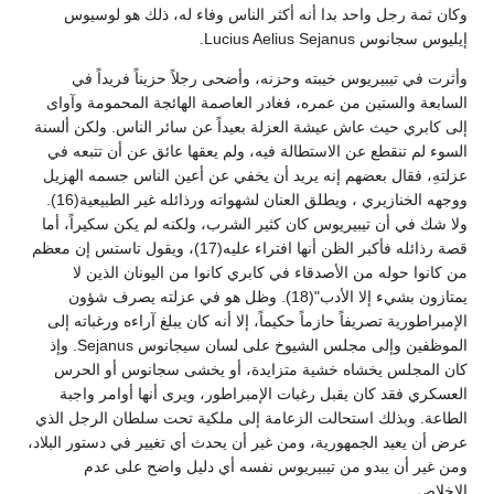
وكان ثمة رجل واحد بدا أنه أكثر الناس وفاء له، ذلك هو لوسيوس
إيليوس سجانوس Lucius Aelius Sejanus.
وأثرت في تيبيريوس خيبته وحزنه، وأضحى رجلاً حزيناً فريداً في
السابعة والستين من عمره، فغادر العاصمة الهائجة المحمومة وآواى
إلى كابري حيث عاش عيشة العزلة بعيداً عن سائر الناس. ولكن ألسنة
السوء لم تنقطع عن الاستطالة فيه، ولم يعقها عائق عن أن تتبعه في
عزلتهِ، فقال بعضهم إنه يريد أن يخفي عن أعين الناس جسمه الهزيل
ووجهه الخنازيري ، ويطلق العنان لشهواته ورذائله غير الطبيعية(16).
ولا شك في أن تيبيريوس كان كثير الشرب، ولكنه لم يكن سكيراً، أما
قصة رذائله فأكبر الظن أنها افتراء عليه(17)، ويقول تاستس إن معظم
من كانوا حوله من الأصدقاء في كابري كانوا من اليونان الذين لا
يمتازون بشيء إلا الأدب"(18). وظل هو في عزلته يصرف شؤون
الإمبراطورية تصريفاً حازماً حكيماً، إلا أنه كان يبلغ آراءه ورغباته إلى
الموظفين وإلى مجلس الشيوخ على لسان سيجانوس Sejanus. وإذ
كان المجلس يخشاه خشية متزايدة، أو يخشى سجانوس أو الحرس
العسكري فقد كان يقبل رغبات الإمبراطور، ويرى أنها أوامر واجبة
الطاعة. وبذلك استحالت الزعامة إلى ملكية تحت سلطان الرجل الذي
عرض أن يعيد الجمهورية، ومن غير أن يحدث أي تغيير في دستور البلاد،
ومن غير أن يبدو من تيبيريوس نفسه أي دليل واضح على عدم
الإخلاص.