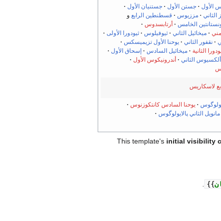
 الأول
جستن الأول
جستنيان الأول
 الثاني
مززيوس
قسطنطين الرابع
و
نستانتين الخامس
أرتابسدوس
مني
ميخائيل الثاني
ثيوفيلوس
ثيودورا الأولى
ي
نقفور الثاني
يوحنا الأول تزيميسكس
ودورا الثانية
ميخائيل السادس
إسحاق الأول
ألكسيوس الثاني
أندرونيكوس الأول
س
ابع لاسكاريس
يولوگوس
يوحنا السادس كانتكوزنوس
مانويل الثاني پالايولوگوس
This template's
initial visibilit
ن
{{