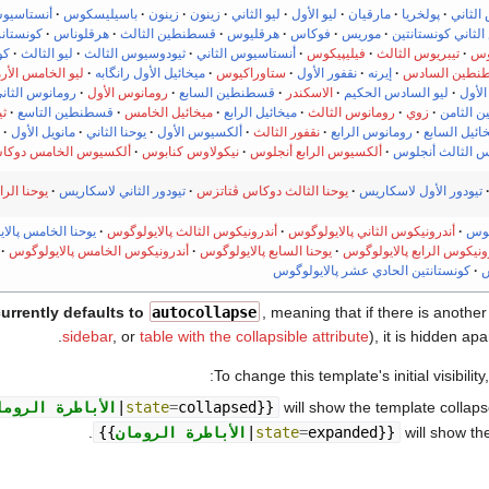
الثاني
پولخريا
مارقيان
ليو الأول
ليو الثاني
زينون
زينون
باسيليسكوس
أنستاسيوس
الثاني كونستانتين
موريس
فوكاس
هرقليوس
قسطنطين الثالث
هرقلوناس
كونستانز
وس
تيبريوس الثالث
فيليپيكوس
أنستاسيوس الثاني
ثيودوسيوس الثالث
ليو الثالث
كو
نطين السادس
إيرنه
نقفور الأول
ستاوراكيوس
ميخائيل الأول رانگابه
ليو الخامس الأر
الأول
ليو السادس الحكيم
الاسكندر
قسطنطين السابع
رومانوس الأول
رومانوس الثان
 الثامن
زوي
رومانوس الثالث
ميخائيل الرابع
ميخائيل الخامس
قسطنطين التاسع
ثي
ائيل السابع
رومانوس الرابع
نقفور الثالث
ألكسيوس الأول
يوحنا الثاني
مانويل الأول
 الثالث أنجلوس
ألكسيوس الرابع أنجلوس
نيكولاوس كنابوس
ألكسيوس الخامس دوكا
تيودور الأول لاسكاريس
يوحنا الثالث دوكاس ڤتاتزس
تيودور الثاني لاسكاريس
يوحنا الر
وگوس
أندرونيكوس الثاني پالايولوگوس
أندرونيكوس الثالث پالايولوگوس
يوحنا الخامس پالا
ونيكوس الرابع پالايولوگوس
يوحنا السابع پالايولوگوس
أندرونيكوس الخامس پالايولوگوس
س
كونستانتين الحادي عشر پالايولوگوس
y currently defaults to
autocollapse
, meaning that if there is anothe
sidebar
, or
table with the collapsible attribute
), it is hidden apart
To change this template's initial visibility
will show the template collapsed
}}
collapsed
=
state
|
الأباطرة الروما
will show the
}}
expanded
=
state
|
الأباطرة الرومان
{{