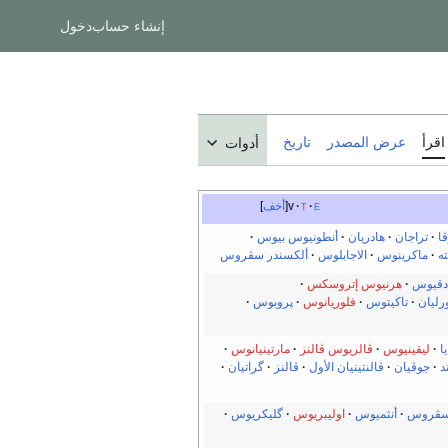
إنشاء حساب
دخول
اقرأ
عرض المصدر
تاريخ
أدوات
e
t
v
أخف
ڤا
تراجان
هادريان
أنطونيوس بيوس
ه
ماكرينوس
الاجابلوس
ألكسندر سڤروس
دقيوس
هرنيوس إتروسكس
رليان
تاكيتوس
فلوريانوس
پروبوس
ا
ليقينيوس
ڤالريوس ڤالنز
مارتينيانوس
د
جوڤيان
ڤالنتينيان الأول
ڤالنز
گراتيان
سڤروس
أنثميوس
اوليبريوس
گليكريوس