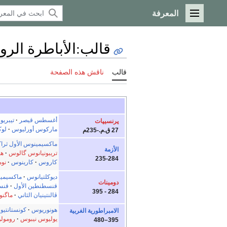
المعرفة
القائمة الرئيسية
قالب
:
الأباطرة الرو
قالب
ناقش هذه الصفحة
أغسطس قيصر
تيبري
پرنسيپات
ماركوس أورليوس
لو
27 ق.م.-235م
ماكسيمينوس الأول ثر
الأزمة
تريبونيانوس گالوس
هو
235-284
كاروس
كارينوس
نوم
ديوكلتيانوس
ماكسيميا
دومينات
قنسطنطين الأول
قنس
284 - 395
ڤالنتينيان الثاني
ماگن
هونوريوس
كونستانتيو
الامبراطورية الغربية
يوليوس نيبوس
رومول
395–480