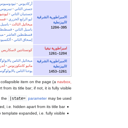
أركاديوس
ثيودوسيوس 
جستن الثاني
تيبريوس 
جستنيان الثاني
ليونتي
الامبراطورية الشرقية
ليو الرابع الخزري
قسط
/البيزنطية
ميخائيل الثالث
باسيل 
395–1204
باسيل الثاني
قسطنطين
قسطنطين العاشر
ميخ
إسحاق الثاني
ألكسيوس
امبراطورية نيقيا
كونستانتين لاسكاريس
1204–1261
ميخائيل الثامن پالايول
الامبراطورية الشرقية
ماثيو كانتكوزنوس
أندر
/البيزنطية
يوحنا الثامن پالايولوگو
1261–1453
r collapsible item on the page (a
navbox,
 from its title bar; if not, it is fully visible.
, the
|state=
parameter
may be used:
, i.e. hidden apart from its title bar.
 template expanded, i.e. fully visible.