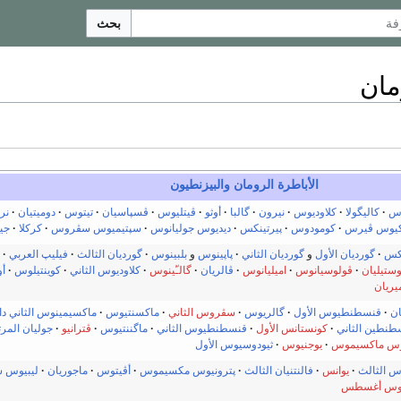
بحث
مان
الأباطرة الرومان والبيزنطيون
وس
كاليگولا
كلاوديوس
نيرون
گالبا
أوثو
ڤيتليوس
ڤسپاسيان
تيتوس
دوميتيان
نر
كيوس ڤيرس
كومودوس
پيرتينكس
ديديوس جوليانوس
سپتيميوس سڤروس
كركلا
جيت
اكس
گورديان الأول
و
گورديان الثاني
پاپينوس
و
بلبينوس
گورديان الثالث
فيليپ العربي
ستيليان
ڤولوسيانوس
اميليانوس
ڤالريان
گالـّينوس
كلاوديوس الثاني
كوينتيلوس
أو
يريان
ن
قنسطنطيوس الأول
گالريوس
سڤروس الثاني
ماكسنتيوس
ماكسيمينوس الثاني داي
طنطين الثاني
كونستانس الأول
قنسطنطيوس الثاني
ماگننتيوس
ڤترانيو
جوليان المرت
وس ماكسيموس
يوجنيوس
ثيودوسيوس الأول
س الثالث
يوانس
فالنتنيان الثالث
پترونيوس مكسيموس
أڤيتوس
ماجوريان
ليبيوس 
وس أغسطس