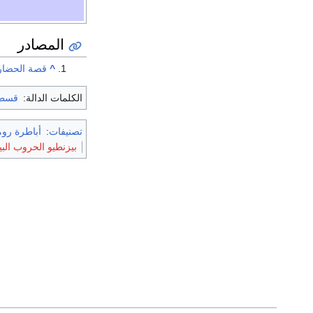
المصادر
^
قصة الحضار
الكلمات الدالة:
قسطن
تصنيفات
:
أباطرة رو
بيزنطيو الحروب البي