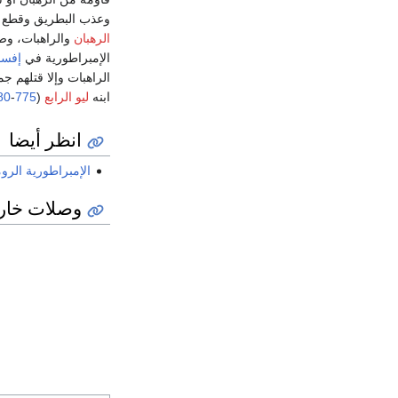
وعذب البطريق وقطع
الرهبان
والراهبات، وصا
الإمبراطورية في
إفس
الراهبات وإلا قتلهم 
ابنه
ليو الرابع
(
775
-
80
انظر أيضا
الإمبراطورية الروم
وصلات خار