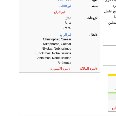
العهد
741
-
775
رة
سبقه
ليو الثالث
مع عامل
ليو الرابع
ا
الزوجات
تيتاز
نطين
ماريا
يودوقيا
الأنجال
ليو الرابع
Christopher, Caesar
Nikephoros, Caesar
Niketas, Noblissimos
Eudokimos, Nobelissimos
Anthimos, Nobelissimos
Anthousa
الأسرة المالكة
الأسرة الأيسورية
ابع