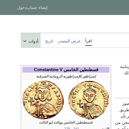
إنشاء حساب
دخول
اقرأ
عرض المصدر
تاريخ
أدوات
ومانية
قسطنطين الخامس Constantine V
لك
إمبراطور للإمبراطورية الرومانية الشرقية
صور
 طريق
 بأن
فسجن من
قنسطنطين الخامس ووالده ليو الثالث
ة أخرى،