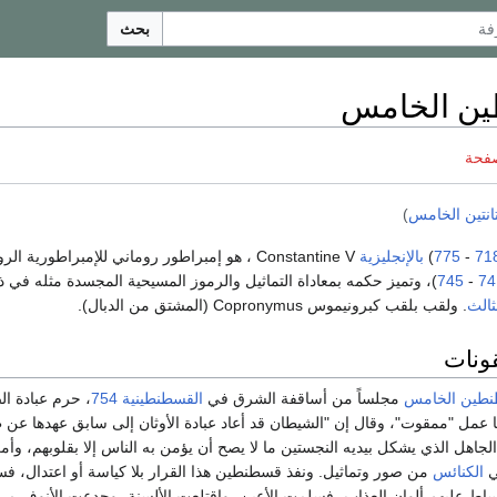
بحث
ن الخامس
صفحة
انتين الخامس
)
71
-
775
)
بالإنجليزية
Constantine V ، هو إمبراطور روماني للإمبراطورية الر
74
-
745
)، وتميز حكمه بمعاداة التماثيل والرموز المسيحية المجسدة مثله في ذ
لثالث
. ولقب بلقب كبرونيموس Copronymus (المشتق من الدبال).
قونات
طين الخامس
مجلساً من أساقفة الشرق في
القسطنطينية
754
، حرم عبادة ال
ها عمل "ممقوت"، وقال إن "الشيطان قد أعاد عبادة الأوثان إلى سابق عهدها عن
 الجاهل الذي يشكل بيديه النجستين ما لا يصح أن يؤمن به الناس إلا بقلوبهم، وأمر
ي
الكنائس
من صور وتماثيل. ونفذ قسطنطين هذا القرار بلا كياسة أو اعتدال، 
ساط عليهم ألوان العذاب، فسلمت الأعين، واقتلعت الألسنة، وجدعت الأنوف مر