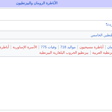
الأباطرة الرومان والبيزنطيون
ة
طين الخامس
مان
أباطرة مسيحيون
مواليد 718
وفيات 775
الأسرة الإساورية
أباطرة
زنطية العربية
بيزنطيو الحروب البلغارية البيزنطية