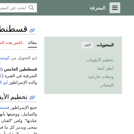
المعرفة
القائمة الرئيسية
قسطنطي
مقالة
ناقش هذه ال
المحتويات
أخف
(تم التحويل من
كونست
تحطيم الأيقونات
انظر أيضا
قسطنطين الخامس
(
8
الشرقية في الفترة (
1
وصلات خارجية
والده الإمبراطور
ليو ا
المصادر
تحطيم الأي
جمع الإمبراطور
قنسطن
والتماثيل، ووصفها بأن
عبادتها". ولعن "الفنان
يمحى ويدمر كل ما ف
قاومه من الرهبان أو 