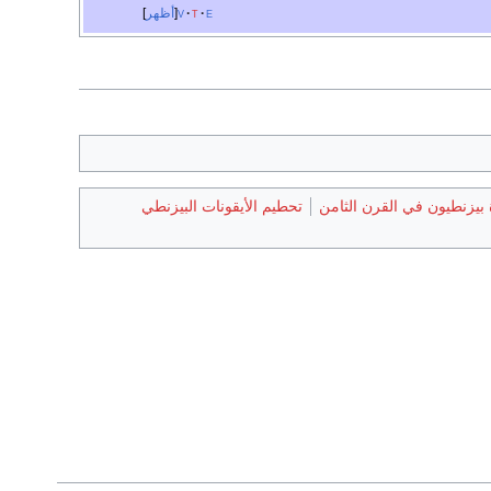
e
t
v
أظهر
 بيزنطيون في القرن الثامن
تحطيم الأيقونات البيزنطي