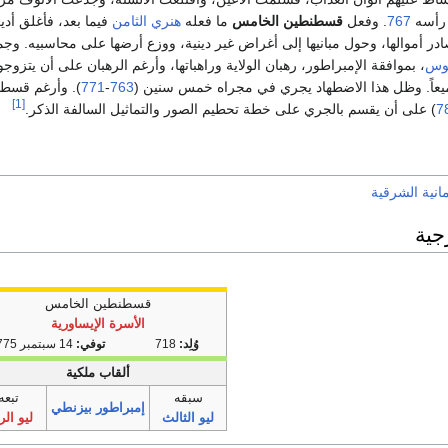
 رأسه
767
. وفعل
قسطنطين الخامس
ما فعله
هنري الثامن
فيما بعد، فأغلق أدي
در أموالها، وحول مبانيها إلى أغراض غير دينية، ووزع أرضها على محاسبيه. وج
وس
، بموافقة الإمبراطور، رهبان الولاية وراهباتها، وأرغم الرهبان على أن يتزوجو
جميعاً. وظل هذا الاضطهاد يجري في مجراه خمس سنين (
763
-
771
). وأرغم قسط
[1]
7
) على أن يقسم بالجري على خطة تحطيم الصور والتماثيل السالفة الذكر.
انية الشرقية
جية
قسطنطين الخامس
الأسرة الإيساورية
وُلِد:
718
توفي:
14 سبتمبر 775
ألقاب ملكية
سبقه
تبعه
إمبراطور بيزنطي
ليو الثالث
ليو الر