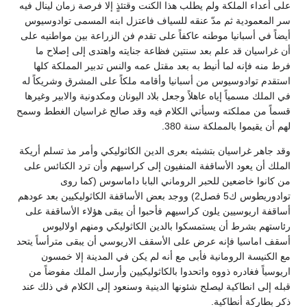
على أعداء الملكة ولم يطلب هذا الكنت وقتئذٍ إلا فرصة زمان لينال فيه
سر المعمودية ثم مدّ عنقه للسياف فاعتزل ابنه المسمى توادوسيوس
أيضاً في أسبانيا موطنه عاكفاً على تقدم فن الزراعة بين مواطنيه على
أن غراسيان قد علم بعد سنتين فظاعة جنايته واهتدى إلى إصلاح ما
فرط منه فإنه لما أنيط به بعد مقتل عمه والنس تدبير المملكة كلها
استقدم توادوسيوس من أسبانيا وأقامه ملكاً على المشرق وشريكاً له
في الملك مسمياً إياه عاهلاً وجعل بلاد اليونان ومكدونية والابير وغيرها
قسماً من مملكته وسيأتي الكلام فيه وقد صالح غراسيان الغطط وسمح
لهم أن يقيموا بالمملكة سنة 380.
وقد جاهر غراسيان بتشبثه بعرى الدين الكاثوليكي وأمر مذ تسلم أريكة
الملك أن يعود الأساقفة المنفيون إلى كراسيهم وأن ترد الكنائس على
من كانوا خاضعين للحبر الروماني البابا داماسوس (كما روى
توادوريطوس ك5 فصل2) ووجد بعض الأساقفة الكاثوليكيين بعد عودهم
أساقفة اريوسيين يلون كراسيهم فأحبوا أن يبقى هؤلاء الأساقفة على
رئاستهم بشرط أن يستمسكوا بالدين الكاثوليكي ومنهم اولاليوس
أسقف اماسيا فإنه عرض على الأسقف الاريوسي أن يبقى مترأساً يتحد
مع الكنيسة الرومانية فأبى مع أنه لم يكن في المدينة إلا خمسون
اريوسياً فغادره ذووه واتحدوا بالكاثوليكيين وأرسل الملك مفوضاً من
قبله إلى انطاكية ليصلح شئونها الدينية وسنعود إلى الكلام في ذلك عند
ذكر بطاركة أنطاكية.