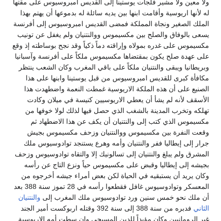
ولا معين ولا مشير فلجأت يوستينا إلى القديس امبروسيوس على مقتها
له لأنها اريوسية وأقامت ابنها بين يديه سائلة له بدموعها أن يهتم بهذا
الملك الصغير ونجاة المملكة فمضى القديس امبروسيوس إلى أفرنسة
يسعى بالوفاق والصلح بين مكسيموس ووالنتنيان ولم يغفل عن تونيب
مكسيموس على غدره بمولاه وإراقته دماً ذكياً وقد نجح بوساطته إذ وقع
على عهدة صلح يكون بمقتضاها مكسيموس ملكاً على أفرنسة وآسبانيا
وبريطانيا ويبقى والنتنيان ملكاً على باقي المغرب وكان الشعب ينتظر
مكافأة كبرى للقديس امبروسيوس من قبل يوستينا وابنها على هذا
الصنيع على أن هذه الملكة الاريوسية غمطت النعمة واضطهدت هذا
الأسقف لأنه لم يشأ أن يعطي الاريوسيين كنيسة في ميلان وكادت
تهلكه وتخرب المدينة بالشغب الذي حصل فيها لذلك لولا خوفها من
مكسيموس الذي كتب إلى والنتنيان أن يكف عن هذا الاضطهاد ثم
وقعت النفرة بين مكسيموس ووالنتنيان وزحف مكسيموس بجيش
جرار إلى إيطاليا ففر والنتنيان وأمه وهرع يستنجد توادوسيوس ملك
المشرق ولم يبلغ والنتنيان إلى تسالونيك إلا والتقاه توادوسيوس وزحف
بجيشه إلى إيطاليا وقبض على مكسيموس حياً ونزع التاج عن رأسه
وكان يريد أن يستبقيه في الحياة لكن بعض أمراء جيشه أخرجوه من
المعسكر وتوادوسيوس غافل فقطعوا رأسه في 28 تموز سنة 388 بعد
أن ملك نحو خمس سنين ورد توادوسيوس ملك المغرب إلى
والنتنيان
الثاني
فدبره من سنة 388 إلى سنة 392 وقتله اربوكست أمير الجند
غير الرومانيين وكان مؤيداً للدين المسيحي وإن سطت أمه الاريوسية