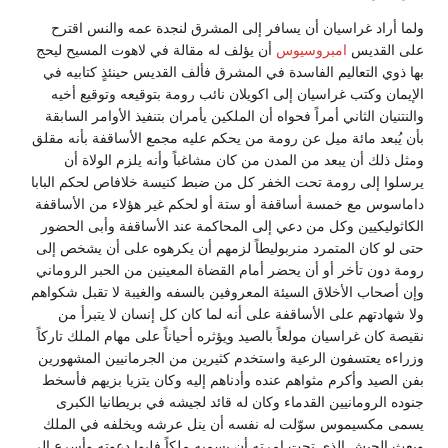
ولما أراد غراسيان أن يسافر إلى المشرق لنجدة عمه والنس اقترح
على القديس
امبروسيوس
أن يؤلف له مقالة في لاهوت المسيح ليحج
بها ذوي التعاليم الفاسدة في المشرق فألف القديس حينئذٍ كتابيه في
الإيمان وكتب غراسيان إلى اكويلان نائب رومة بتوقيعه وتوقيع أخيه
والنتنيان الثاني أمراً فحواه أن الملكين يأمران بتنفيذ الأوامر السابقة
بأن يُبعد مائة ميل عن رومة من يحكم عليه مجمع الأساقفة بأنه مقلق
ومثل ذلك أن يبعد من المدن من كان مشاغباً وأنه يلزم الولاة أن
يرسلوا إلى رومة تحت الخفر كل من ضبط كنيسة خلافاص لحكم البابا
داماسوس مع خمسة أساقفة أو ستة أو لحكم غير هؤلاء من الأساقفة
الكاثوليكيين وكل من دعي إلى المحاكمة عند الأساقفة وأبى الحضور
حتى لو كان المتمرد منربوليطاً لزمهم أن يكرهوه على أن يشخص إلى
رومة دون تأخر أو أن يحضر أمام القضاة المعينين من الحبر الروماني
وإن أصحاب الأخلاق السيئة المعروفين بالسفه والغيبة لا تقبل شكواهم
ولا شهادتهم على الأساقفة على أنه لما كان كل إنسان لا يتبرأ من
نقيصة كان غراسيان مولعاً بالصيد ويؤثره أحياناً على مهام الملك تاركاً
وزراءه يعتسفون الرعية واستخدم كثيرين من الجرمانيين المشهورين
بفن الصيد وأكرم مثواهم عنده وأدناهم إليه وكان يتزيا بزيهم فأسخط
جنوده الرومانيين القدماء وكان له قائد لجيشه في بريطانيا الكبرى
يسمى مكسيموس سوّلت له نفسه أن ينل عرشه ويخلفه في الملك
وبعث الجيش الذي تحت إمرته أن يسميه ملكاً فلبوا دعوته وأسرع إلى