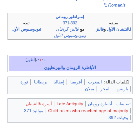
Romanis
إمبراطور روماني
سبقه
392
-
371
تبعه
ڤالنتينيان الأول
و
ڤالنز
مع
ڤالنز
،
گراتيان
ثيودوسيوس الأول
وثيودوسيوس الأول
e
t
v
أظهر
الأباطرة الرومان والبيزنطيون
الكلمات الدالة:
المغرب
أفريقيا
إيطاليا
بريطانيا
ثورة
باريس
المجر
ميلان
تصنيفات
:
أباطرة رومان
Late Antiquity
أسرة ڤالنتينيان
Child rulers who reached age of majority
مواليد 371
وفيات 392