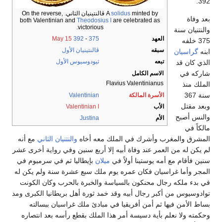
392.
solidus
A
minted by ڤالنتينيان الثاني. On the reverse,
بعد وفاة
both Valentinian and
Theodosius I
are celebrated as
victorious.
والنتنيان سنة
العهد
375
-
392
May 15
375 خلفه
سبقه
ڤالنتينيان الأول
ابنه
گراسيان
تبعه
ثيودوسيوس الأول
الذي كان قد
شاركه في
الاسم الكامل
Flavius Valentinianus
الملك منذ
سنة 367
الأسرة المالكة
Valentinian
وبعد مقتل
الأب
Valentinian I
والنس أصبح
الأم
Justina
مالكاً في
المشرق والمغرب وأشرك في الملك معه أخاه
والنتنيان الثاني
مع أنه
لم يكن له من العمر عند وفاة أبيه إلا أربع سنين وفي رواية أخرى عشر
سنين فأقام مع أمه يوستينا أولاً في
ميلان
بإيطاليا ثم في سرميوم في
المجر وأما غراسيان فكان عمره يوم ملك سبع عشرة سنة ولم يكن له
في بدء ملكه رجال محنكون بالسياسة والخبرة بالحرب وكان الكونت
توادوسيوس من أكبر رجال أبيه وقد خمد ثورة أهل بريطانيا الكبرى ومد
بساط الأمن فيها ثم أمن أفريقيا في مبادئ ملك غراسيان ببسالته
وحكمته ولا نعلم بأية دسيسة أمر هذا الملك بقطع رأسه بعد انتصاره