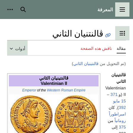
المعرفة
القائمة الرئيسية
بحث
أدوات
ڤالنتنيان الثاني
تبديل عرض جدول المحتويات
مقالة
ناقش هذه الصفحة
أدوات
(تم التحويل من
ڤالنتينيان الثاني
)
ڤالنتينيان
ڤالنتينيان الثاني
الثاني
Valentinian II
Valentinian
Emperor
of the
Western Roman Empire
II (و.
371
–
15 مايو
392
), كان
امبراطوراً
رومانياً
من
375
إلى