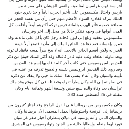
أفرنسة فهب غراسيان لمناصبته والتقى الجيشان على مقربة من
باريس واحتال مكسيموس على تأخير الحرب أياماً وأخذ يغري جنود
الملك بتركه فغادره السواد الأعظم منهم حتى رأى من نفسه العجز عن
مصافة خصمه فآثر الهرب بثلمائة فرس تركه أكثرهم أيضاً وأغلقت كل
المدن أبوابها في وجهه فتنكر جائلاً من محل إلى آخر وفرسان
مكسيموس تتعقبه وبلغ إلى ليون فخانه رجل كان يأكل على مائدته وقد
غمره بإحسانه فقد دعا هذا الخائن الملك إلى مأدبة فتمنع أولاً خيقة
الغدر به ولكن أقسم الخائن بالانجيل أنه لا يدع ضراً يمسه فانقاد لدعوته
وبعد تناوله الطعام وثب عليه غادر فاغتاله وقد أكثر الملك حينئذٍ من ذكر
القديس امبروسيوس حتى كانت آخر كلمة فاه بها إسم هذا القديس
وقد روى ذلك القديس ايرونيمس نفسه والدموع تذرف من عينيه في
تأبينه والنتنيان وقال أنه لا ينسى هذا الملك ما حيي ولا ينفك عن ذكره
في صلواته إلى الله وكان يطرأ تقواه وفضائله في كل موقع وقد ملك
غراسيان بعد وفاة والده سبع سنين وتسعة أشهر وثمانية أيام وكان
مقتله في 25 أغسطس سنة 383.
وكان مكسيموس من بريطانيا على القول الراجح وقد اجتاز كثيرون من
بريطانيا إلى أفرنسة واستوطنوا العمل المسمى الآن بريطانيا وكان
والنتنيان الثاني وأمه يوستينا في ميلان ينتظران أخبار ظفر غراسيان
فورد لهما منعاه. وإيطاليا خالية من الجنود وتوادوسيوس في المشرق